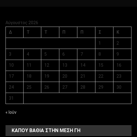
Αύγουστος 2026
Δ
Τ
Τ
Π
Π
Σ
Κ
1
2
3
4
5
6
7
8
9
10
11
12
13
14
15
16
17
18
19
20
21
22
23
24
25
26
27
28
29
30
31
« Ιούν
ΚΑΠΟΥ ΒΑΘΙΑ ΣΤΗΝ ΜΕΣΗ ΓΗ