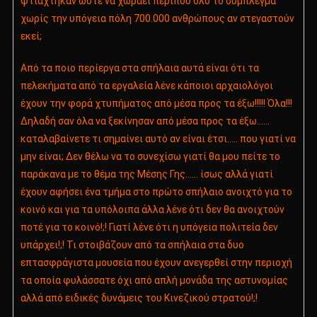
φτιάχτηκαν ώστε να χωράει περίπου όλο το σύμπλεγμα
χωρίς την υπόγεια πόλη 700.000 ανθρώπους αν στεγαστούν
εκεί;
Από τα ποιο περίεργα στα σπήλαια αυτά είναι ότι τα
πελεκήματα από τα εργαλεία λένε κάποιοι αρχαιολόγοι
έχουν την φορά χτυπήματος από μέσα προς τα έξω!!!!! Όλα!!!
Δηλαδή σαν όλα να ξεκίνησαν από μέσα προς τα έξω……
καταλαβαίνετε τι σημαίνει αυτό αν είναι έτσι….. που γιατί να
μην είναι; Δεν θέλω να το συνεχίσω γιατί θα μου πείτε το
παράκανα με το θέμα της Μέσης Γης…… ίσως αλλά γιατί
έχουν αφήσει ένα τμήμα στο πρώτο σπήλαιο ανοιχτό για το
κοινό και για τα υπόλοιπα άλλα λένε ότι δεν θα ανοιχτούν
ποτέ για το κοινό!;! Γιατί λένε ότι η υπόγεια πολιτεία δεν
υπάρχει!;! Τι στοιβάζουν από τα σπήλαια στα δυο
επτασφράγιστα μουσεία που έχουν ανεγερθεί στην περιοχή
τα οποία φυλάσσατε όχι από απλή μονάδα της αστυνομίας
αλλά από ειδικές δυνάμεις του Κινεζικού στρατού!;!