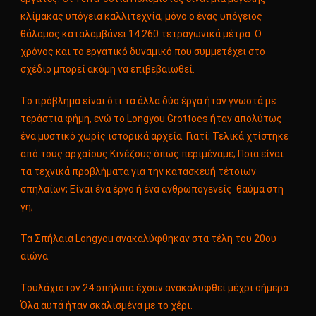
κλίμακας υπόγεια καλλιτεχνία, μόνο ο ένας υπόγειος
θάλαμος καταλαμβάνει 14.260 τετραγωνικά μέτρα. Ο
χρόνος και το εργατικό δυναμικό που συμμετέχει στο
σχέδιο μπορεί ακόμη να επιβεβαιωθεί.
Το πρόβλημα είναι ότι τα άλλα δύο έργα ήταν γνωστά με
τεράστια φήμη, ενώ το Longyou Grottoes ήταν απολύτως
ένα μυστικό χωρίς ιστορικά αρχεία. Γιατί; Τελικά χτίστηκε
από τους αρχαίους Κινέζους όπως περιμέναμε; Ποια είναι
τα τεχνικά προβλήματα για την κατασκευή τέτοιων
σπηλαίων; Είναι ένα έργο ή ένα ανθρωπογενείς θαύμα στη
γη;
Τα Σπήλαια Longyou ανακαλύφθηκαν στα τέλη του 20ου
αιώνα.
Τουλάχιστον 24 σπήλαια έχουν ανακαλυφθεί μέχρι σήμερα.
Όλα αυτά ήταν σκαλισμένα με το χέρι.