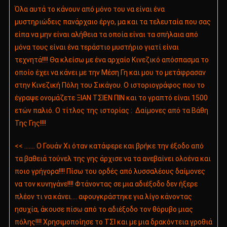
Όλα αυτά το κάνουν από μόνο του να είναι ένα
μυστηριώδεις πανάρχαιο έργο, μα και τα τελευταία που σας
είπα να μην είναι αλήθεια τα οποία είναι τα σπήλαια από
μόνα τους είναι ένα τεράστιο μυστήριο γιατί είναι
τεχνητά!!!! Θα κλείσω με ένα αρχαίο Κινεζικό απόσπασμα το
οποίο έχει να κάνει με την Μέση Γη και μου το μετάφρασαν
στην Κινεζική Πόλη του Σικάγου. Ο ιστοριογράφος που το
έγραψε ονομάζετε ΞΙΑΝ ΤΣΙΕΝ ΠΙΝ και το γραπτό είναι 1500
ετών παλιό. Ο τίτλος της ιστορίας : Δαίμονες από τα Βάθη
Της Γης!!!!
<< ……. Ο Γουάν Χι όταν κατάφερε και βρήκε την έξοδο από
τα βαθειά τούνελ της γης άρχισε να τα ανεβαίνει ολοένα και
ποιο γρήγορα!!!! Πίσω του ορδές από λυσσαλέους δαίμονες
να τον κυνηγάνε!!!! Φτάνοντας σε μια αδιέξοδο δεν ήξερε
πλέον τι να κάνει…. αφουγκράστηκε για λίγο κάνοντας
ησυχία, άκουσε πίσω από το αδιέξοδο τον θόρυβο μιας
πόλης!!!! Χρησιμοποίησε το ΤΣΙ και με μια δρακόντεια γροθιά