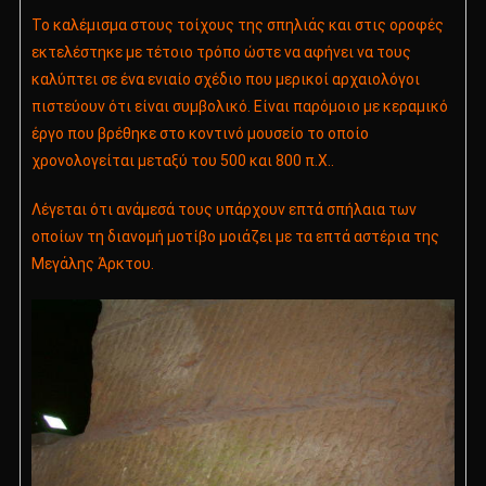
Το καλέμισμα στους τοίχους της σπηλιάς και στις οροφές
εκτελέστηκε με τέτοιο τρόπο ώστε να αφήνει να τους
καλύπτει σε ένα ενιαίο σχέδιο που μερικοί αρχαιολόγοι
πιστεύουν ότι είναι συμβολικό. Είναι παρόμοιο με κεραμικό
έργο που βρέθηκε στο κοντινό μουσείο το οποίο
χρονολογείται μεταξύ του 500 και 800 π.Χ..
Λέγεται ότι ανάμεσά τους υπάρχουν επτά σπήλαια των
οποίων τη διανομή μοτίβο μοιάζει με τα επτά αστέρια της
Μεγάλης Άρκτου.