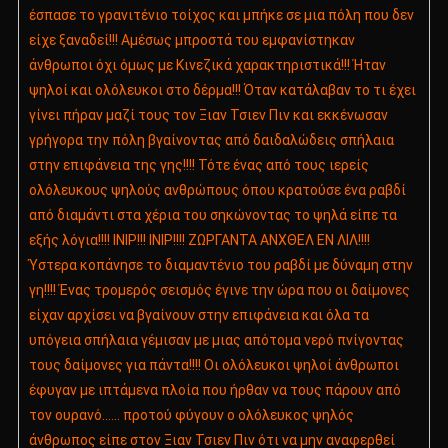
έσπασε το γρανιτένιο τοίχος και
μπήκε σε μια πόλη που δεν
είχε ξαναδεί!!! Αμέσως μπροστά του εμφανίστηκαν
άνθρωποι όχι όμως με Κινεζικά χαρακτηριστικά!!! Ήταν
ψηλοί και ολόλευκοι στο δέρμα!!! Όταν κατάλαβαν το τι έχει
γίνει πήραν μαζί τους τον Ξιαν Τσιεν Πιν και εκκένωσαν
γρήγορα την πόλη βγαίνοντας από δαιδαλώδεις σπήλαια
στην επιφάνεια της γης!!!! Τότε ένας από τους ιερείς
ολόλευκους ψηλούς ανθρώπους όπου κρατούσε ένα ραβδί
από διαμάντι στα χέρια του σηκώνοντας το ψηλά είπε τα
εξής λόγια!!!! ΙΝΙΡ!!! ΙΝΙΡ!!!! ΖΩΡΓΑΝΤΑ ΑΝΧΘΕΛ ΕΝ ΛΙΛ!!!!
Ύστερα κοπάνησε το διαμαντένιο του ραβδί με δύναμη στην
γη!!!! Ένας τρομερός σεισμός έγινε την ώρα που οι δαίμονες
είχαν αρχίσει να βγαίνουν στην επιφάνεια και όλα τα
υπόγεια σπήλαια γέμισαν με μιας απότομα νερό πνίγοντας
τους δαίμονες για πάντα!!!! Οι ολόλευκοι ψηλοί άνθρωποι
έφυγαν με ιπτάμενα πλοία που ήρθαν να τους πάρουν από
τον ουρανό…… προτού φύγουν ο ολόλευκος ψηλός
άνθρωπος είπε στον Ξιαν Τσιεν Πιν ότι να μην αναφερθεί