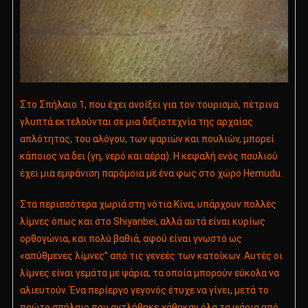
Στο Σπήλαιο 1, που έχει ανοίξει για τον τουρισμό, πέτρινα
γλυπτά εκτελούνται σε μια δεξιοτεχνία της αρχαίας
απλότητας, του αλόγου, των ψαριών και πουλιών, μπορεί
κάποιος να δει (γη, νερό και αέρα). Η κεφαλή ενός πουλιού
έχει μια εμφάνιση παρόμοια με ένα φως στο χώρο Hemudu.
Στα περισσότερα χωριά στη νότια Κίνα, υπάρχουν πολλές
λίμνες όπως και στο Shiyanbei, αλλά αυτά είναι κυρίως
ορθογώνια, και πολύ βαθιά, αφού είναι γνωστό ως
«απύθμενες λίμνες” από τις γενεές των κατοίκων. Αυτές οι
λίμνες είναι γεμάτα με ψάρια, τα οποία μπορούν εύκολα να
αλιευτούν. Ένα περίεργο γεγονός έτυχε να γίνει, μετά το
πρώτο σπήλαιο που αντλήθηκε χάθηκαν όλα τα ψάρια από