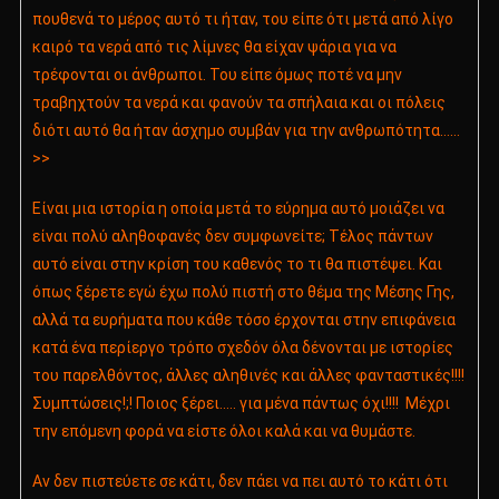
πουθενά το μέρος αυτό τι ήταν, του είπε ότι μετά από λίγο
καιρό τα νερά από τις λίμνες θα είχαν ψάρια για να
τρέφονται οι άνθρωποι. Του είπε όμως ποτέ να μην
τραβηχτούν τα νερά και φανούν τα σπήλαια και οι πόλεις
διότι αυτό θα ήταν άσχημο συμβάν για την ανθρωπότητα……
>>
Είναι μια ιστορία η οποία μετά το εύρημα αυτό μοιάζει να
είναι πολύ αληθοφανές δεν συμφωνείτε; Τέλος πάντων
αυτό είναι στην κρίση του καθενός το τι θα πιστέψει. Και
όπως ξέρετε εγώ έχω πολύ πιστή στο θέμα της Μέσης
Γης,
αλλά τα ευρήματα που κάθε τόσο έρχονται στην επιφάνεια
κατά ένα περίεργο τρόπο σχεδόν όλα δένονται με ιστορίες
του παρελθόντος, άλλες αληθινές και άλλες φανταστικές!!!!
Συμπτώσεις!;! Ποιος ξέρει….. για μένα πάντως όχι!!!! Μέχρι
την επόμενη φορά να είστε όλοι καλά και να θυμάστε.
Αν δεν πιστεύετε σε κάτι, δεν πάει να πει αυτό το κάτι ότι