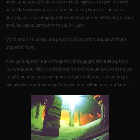
άνθρωπος πριν χιλιάδες χρόνια είχε αφήσει τα ίχνη του εκεί
μέσα. Πολλά ενθαρρυμένοι από αυτά τα γλυπτά, ο Γου και οι
σύντροφοί του, αποφάσισαν να συνεχίσουν να αντλούν με τρεις
αντλίες νερού ασταμάτητα για 24 ώρες.
Μετά από 17 ημέρες, μια μεγάλη μαύρη σπηλιά εμφανίστηκε
μπροστά τους.
Λίγο φοβισμένος και έκπληκτος, εισχώρησε στο κάτω μέρος
του σπηλαίου. Μόλις συνήθισαν το σκοτάδι με το λιγοστό φως
του ήλιου που τους επέτρεπε να δουν ήρθαν αντιμέτωποι με
ένα μεγάλο και απαλά σχεδιασμένο από ανθρώπους σπήλαιο….