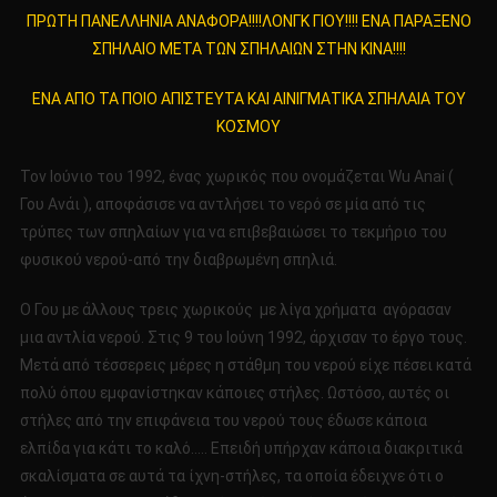
Το
ΠΡΩΤΗ ΠΑΝΕΛΛΗΝΙΑ ΑΝΑΦΟΡΑ!!!!ΛΟΝΓΚ ΓΙΟΥ!!!! ΕΝΑ ΠΑΡΑΞΕΝΟ
ΠΡΩΤ
ΣΠΗΛΑΙΟ ΜΕΤΑ ΤΩΝ ΣΠΗΛΑΙΩΝ ΣΤΗΝ ΚΙΝΑ!!!!
ΠΑΝΕ
ΑΝΑΦΟ
ΕΝΑ ΑΠΟ ΤΑ ΠΟΙΟ ΑΠΙΣΤΕΥΤΑ ΚΑΙ ΑΙΝΙΓΜΑΤΙΚΑ ΣΠΗΛΑΙΑ ΤΟΥ
ΛΟΝΓ
ΚΟΣΜΟΥ
ΓΙΟΥ!!!
ΕΝΑ
Τον Ιούνιο του 1992, ένας χωρικός που ονομάζεται Wu Anai (
ΠΑΡΑ
Γου Ανάι ), αποφάσισε να αντλήσει το νερό σε μία από τις
ΣΠΗΛ
τρύπες των σπηλαίων για να επιβεβαιώσει το τεκμήριο του
ΜΕΤΑ
ΤΩΝ
φυσικού νερού-από την διαβρωμένη σπηλιά.
ΣΠΗΛ
ΣΤΗΝ
Ο Γου με άλλους τρεις χωρικούς με λίγα χρήματα αγόρασαν
ΚΙΝΑ!!!
μια αντλία νερού. Στις 9 του Ιούνη 1992, άρχισαν το έργο τους.
Μετά από τέσσερεις μέρες η στάθμη του νερού είχε πέσει κατά
πολύ όπου εμφανίστηκαν κάποιες στήλες. Ωστόσο, αυτές οι
στήλες από την επιφάνεια του νερού τους έδωσε κάποια
ελπίδα για κάτι το καλό….. Επειδή υπήρχαν κάποια διακριτικά
σκαλίσματα σε αυτά τα ίχνη-στήλες, τα οποία έδειχνε ότι ο