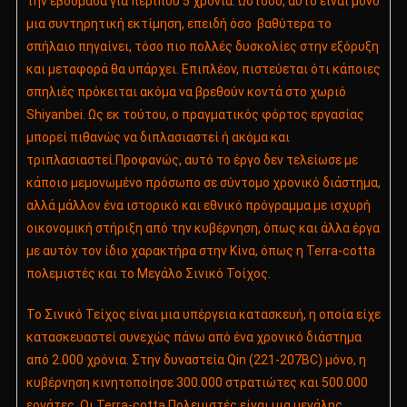
την εβδομάδα για περίπου 5 χρόνια. Ωστόσο, αυτό είναι μόνο
μια συντηρητική εκτίμηση, επειδή όσο βαθύτερα το
σπήλαιο πηγαίνει, τόσο πιο πολλές δυσκολίες στην εξόρυξη
και μεταφορά θα υπάρχει. Επιπλέον, πιστεύεται ότι κάποιες
σπηλιές πρόκειται ακόμα να βρεθούν κοντά στο χωριό
Shiyanbei. Ως εκ τούτου, ο πραγματικός φόρτος εργασίας
μπορεί πιθανώς να διπλασιαστεί ή ακόμα και
τριπλασιαστεί.Προφανώς, αυτό το έργο δεν τελείωσε με
κάποιο μεμονωμένο πρόσωπο σε σύντομο χρονικό διάστημα,
αλλά μάλλον ένα ιστορικό και εθνικό πρόγραμμα με ισχυρή
οικονομική στήριξη από την κυβέρνηση, όπως και άλλα έργα
με αυτόν τον ίδιο χαρακτήρα στην Κίνα, όπως η Terra-cotta
πολεμιστές και το Μεγάλο Σινικό Τοίχος.
Το Σινικό Τείχος είναι μια υπέργεια κατασκευή, η οποία είχε
κατασκευαστεί συνεχώς πάνω από ένα χρονικό διάστημα
από 2.000 χρόνια. Στην δυναστεία Qin (221-207BC) μόνο, η
κυβέρνηση κινητοποίησε 300.000 στρατιώτες και 500.000
εργάτες. Οι Terra-cotta Πολεμιστές είναι μια μεγάλης