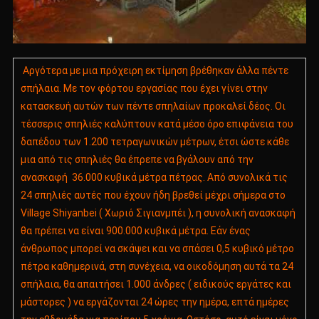
Αργότερα με μια πρόχειρη εκτίμηση βρέθηκαν άλλα πέντε
σπήλαια. Με τον φόρτου εργασίας που έχει γίνει στην
κατασκευή αυτών των πέντε σπηλαίων προκαλεί δέος. Οι
τέσσερις σπηλιές καλύπτουν κατά μέσο όρο επιφάνεια του
δαπέδου των 1.200 τετραγωνικών μέτρων, έτσι ώστε κάθε
μια από τις σπηλιές θα έπρεπε να βγάλουν από την
ανασκαφή 36.000 κυβικά μέτρα πέτρας. Από συνολικά τις
24 σπηλιές αυτές που έχουν ήδη βρεθεί μέχρι σήμερα στο
Village Shiyanbei ( Χωριό Σιγιανμπέι ), η συνολική ανασκαφή
θα πρέπει να είναι 900.000 κυβικά μέτρα. Εάν ένας
άνθρωπος μπορεί να σκάψει και να σπάσει 0,5 κυβικό μέτρο
πέτρα καθημερινά, στη συνέχεια, να οικοδόμηση αυτά τα 24
σπήλαια, θα απαιτήσει 1.000 άνδρες ( ειδικούς εργάτες και
μάστορες ) να εργάζονται 24 ώρες την ημέρα, επτά ημέρες