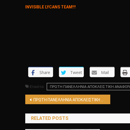
INVISIBLE LYCANS TEAM!!!
Share
Tweet
Mail
Ετικέτα:
ΠΡΩΤΗ ΠΑΝΕΛΛΗΝΙΑ ΑΠΟΚΛΕΙΣΤΙΚΗ ΑΝΑΦΟΡΑ!!
Πλοήγηση
ΠΡΩΤΗ ΠΑΝΕΛΛΗΝΙΑ ΑΠΟΚΛΕΙΣΤΙΚΗ ΑΝΑΦΟΡΑ!!!! ΤΙ ΕΙΝΑΙ ΑΥΤΟ ΠΟΥ ΠΕΤΑΓΕΤΑΙ ΜΕΣΑ ΑΠΟ ΤΗΝ ΚΑΤΑΣΤΡΟΦΗ ΜΙΑ ΠΟΛΗΣ ΣΤΗΝ ΙΑΠΩΝΙΑ ΑΠΟ ΤΟ ΤΣΟΥΝΑΜΙ!;! ΦΑΝΤΑΣΜΑ!;! ΧΡΟΝΙΡ!;! ΑΒΥΣΣΑΛΕΟΣ!;! Η ΚΑΠΟΙΟ ΕΙΔΟΣ ΑΓΝΩΣΤΗΣ ΖΩΗΣ!!!! ΚΑΝΕΙΣ ΜΕΧΡΙ ΣΗΜΕΡΑ ΔΕΝ ΜΠΟΡΕΙ ΝΑ ΤΟ ΕΞΗΓΗΣΕΙ!!!!
άρθρων
RELATED POSTS