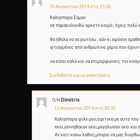
10 Αυγούστου 2014 στις 21:26
Καλησπέρα Σάμαν.
σε παρακολουθώ αρκετό καιρό , έχεις πολύ 
θα ήθελα να σε ρωτίσω , εάν κι εφόσον έμαθ
φτιαγμένες από ανθρώπινα χέρια που έχουν 
να είσαι καλά και να επιμορφώνεις τον κόσμ
Συνδεθείτε για να απαντήσετε
Dimitris
Ο/Η
12 Αυγούστου 2014 στις 00:32
Καλησπερα φιλε μου,σχετικα με αυτο που 
εκει,γεννηθηκαν εκει,μεγαλωσαν εκει και 
Αν κατι κανω λαθος,μπορει να μας διορθωσε