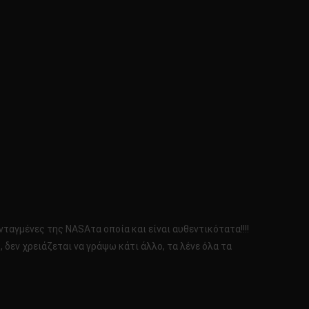
νταγμένες της NASAτα οποία και είναι αυθεντικότατα!!!!
, δεν χρειάζεται να γράψω κάτι άλλο, τα λένε όλα τα