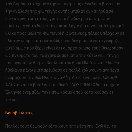
τον Δημόκριτο έχουν στην κατοχή τους ολόκληρο βίντεο με
την ανάβαση της φωτεινής αυτής μπάλας αν και ήρθα σε
επικοινωνία μαζί τους για να το δω δεν μου επέτρεψαν
δυστυχώς να το δω με την δικαιολογία ότι είναι επιστημονικό
υλικό προς μελέτη. Φωτεινοί ή φωτεινές μπάλες υπάρχουν σε
όλο τον κόσμο το τι ακριβώς είναι δεν μπορώ να το γνωρίζω,
αυτό όμως που ξέρω είναι ότι οι αρχαίοι μας τους θεωρούσαν
ως πνεύματα που το έχανε σκάσει από την κάτω γη…. την γη
που ονόμαζαν Άδη το βασίλειο του θεού Πλούτωνα. Εδώ θα
ήθελα να κάνω μια παρέμβαση σε πολλά χολιγουντιανά έργα
ονομάζουν τον θεό Πλούτωνα Άδη. Αυτό είναι μέγα λάθος!!!
ΑΔΗΣ είναι το βασίλειο του θεού ΠΛΟΥΤΩΝΑ!! Άδη οι αρχαίοι
Έλληνες ονόμαζαν τον κάτω κόσμο οπού κατοικούσαν οι
νεκροί.
Βουρβούλακες.
Πολλοί τους θεωρούν κάτοικους της μέση γης. Εγώ δεν το