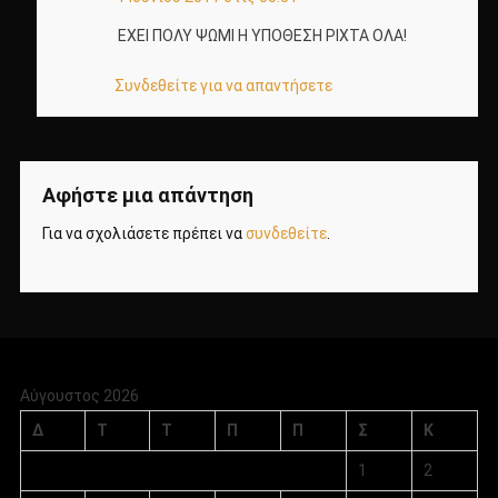
ΕΧΕΙ ΠΟΛΥ ΨΩΜΙ Η ΥΠΟΘΕΣΗ ΡΙΧΤΑ ΟΛΑ!
Συνδεθείτε για να απαντήσετε
Αφήστε μια απάντηση
Για να σχολιάσετε πρέπει να
συνδεθείτε
.
Αύγουστος 2026
Δ
Τ
Τ
Π
Π
Σ
Κ
1
2