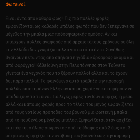
Φωτεινοί.
Είναι όντα από καθαρό φως!! Τις πιο πολλές φορές
εμφανίζονται ως καθαρές μπάλες φωτός που δεν ξεπερνάνε σε
μέγεθος την μπάλα μιας ποδοσφαιρικής ομάδας. Αν και
υπάρχουν πολλές αναφορές από αρχαιοτάτους χρόνους σε όλη
την Ελλάδα δεν γνωρίζω πολλά για αυτά τα όντα. Συνήθως
βγαίνουν πετώντας από σπήλαια πηγάδια κάρκαρους ακόμα και
από φαράγγια!! Κάθε Ιούνη στην Πελοπόννησο στον Ταΰγετο
γίνεται ένα γεγονός που το ξέρουν πολλοί αλλά και το έχουν
δει παρά πολλοί. Το φαινόμενο αυτό τράβηξε την προσοχή
πολλών επιστημόνων Ελλήνων και μη χωρίς να καταφέρουν να
αποδείξουν το τι είναι. Για λίγες μέρες τον Ιούνιο αρχές ή μέσα
αλλά και κάποιες φορές προς το τέλος του μηνός εμφανίζεται
από τους νοτίους πρόποδες του βουνού μια φωτεινή μπάλα
από το πουθενά σε μέγεθος μπάλας. Εμφανίζεται όταν αρχίζει
και πέφτει ο ήλιος αιωρόντας από το έδαφος από 2 έως και 3
μέτρα ύψος αρχίζει την ανάβαση του βουνού έως την κορυφή