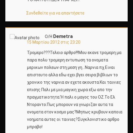
Συνδεθείτε για να απαντήσετε
Demetra
Ο/Η
15 Μαρτίου 2012 στις 23:20
Τρομερο???Τελειο αρθρο!!!Μου εκανε τρομερη μα
παρα πολυ τρομερη εντυπωση τα ονοματα
μερικων πολεων στη μεση γη…Ναρνια πχ.Ειναι
απιστευτο αλλα εδω εχει βγει σειρα βιβλιων το
χρονικο της ναρνια αν εχετε ακουστα.Και ταινιες
επισης.Παλι με μια μαγικη χωρα εξω απο την
πραγματικοτητα.’Η παλι ο μαγος του ΟΖ.Το Ελ
Ντοραντο.Πως μπορουν να γνωριζαν αυτα τα
ονοματα στον κοσμο μας?Μηπως κρυβουν καποια
νοηματα αυτες οι ταινιες?Συγκλονιστικο αρθρο
μπραβο!