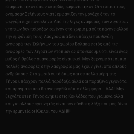
εξαφανίστηκαν όπως ακριβώς εμφανίστηκαν. Οι ντόπιοι τους
ονόμασαν Σελήνιους γιατί εμφανίζονταν μονάχα όταν το
φεγγάρι είχε πανσέληνο. Από τις λίγες αναφορές των λιγοστών
ντόπιων δεν πείραξαν κανέναν στο χωριό μα ούτε κάνανε αλλού
την εμφάνιση τους. Λαογραφικά δεν υπάρχει πουθενά η
αναφορά των Σελήνιων του χωρίου Βόλακα εκτός από τις
αναφορές των λιγοστών ντόπιων ας υποθέσουμε ότι είναι ένας
μύθος ή θρύλος οι αναφορές είναι εκεί. Μην ξεχνάμε ότι οι πιο
πολλές αναφορές στην λαογραφία μας έχουν γίνει από απλούς
ανθρώπους. Στο χωριό αυτό όπως και σε πολλά μέρη της
Τήνου υπάρχουν πολλά παράδοξα αλλά και παράξενα γεγονότα
και πράγματα που θα αναφερθώ κόπια άλλη φορά…. ΑΑΑ!! Μην
ξεχνάτε ότι η Τήνος ανήκει στις Κυκλάδες που για μένα αλλά
και για άλλους ερευνητές είναι σαν σύνθετη λέξη που μας δίνει
την ερμηνεία οι Κύκλοι του ΑΔΗ!!!!