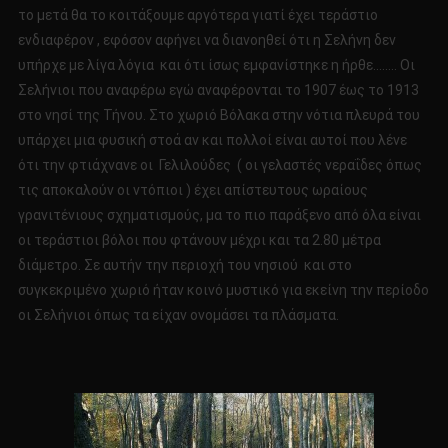
το μετά θα το κοιτάξουμε αργότερα γιατί έχει τεράστιο
ενδιαφέρον , εφόσον αφήνει να διανοηθεί ότι η Σελήνη δεν
υπήρχε με λίγα λόγια και ότι ίσως εμφανίστηκε η ήρθε…….. Οι
Σελήνιοι που αναφέρω εγώ αναφέρονται το 1907 έως το 1913
στο νησί της Τήνου. Στο χωριό Βόλακα στην νότια πλευρά του
υπάρχει μια φυσική στοά αν και πολλοί είναι αυτοί που λένε
ότι την φτιάχνανε οι Γελιλούδες ( οι γελαστές νεραΐδες όπως
τις αποκαλούν οι ντόπιοι ) έχει απίστευτους ωραίους
γρανιτένιους σχηματισμούς, μα το πιο παράξενο από όλα είναι
οι τεράστιοι βόλοι που φτάνουν μέχρι και τα 2.80 μέτρα
διάμετρο. Σε αυτήν την περιοχή του νησιού και στο
συγκεκριμένο χωριό ήταν κοινό μυστικό για εκείνη την περίοδο
οι Σελήνιοι όπως τα είχαν ονομάσει τα πλάσματα.