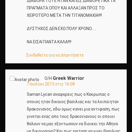
ΔΙΑΦΟΡΑ ΤΟΤΕ ΗΤΑΝ ΚΑΠΩΣ ΔΙΑΦΟΡΕΤΙΚΑ ΤΑ
ΠΡΑΓΜΑΤΑ ΟΠΟΥ ΚΑΙ ΑΛΛΑΞΑΝ ΠΡΟΣ ΤΟ
ΧΕΙΡΟΤΕΡΟ ΜΕΤΑ ΤΗΝ ΤΙΤΑΝΟΜΑΧΙΑ!!!!
ΔΥΣΤΗΧΩΣ ΔΕΝ ΕΧΩ ΠΟΛΥ ΧΡΟΝΟ…..
ΝΑ ΕΙΣΑΙ ΠΑΝΤΑ ΚΑΛΑ!!!!
Συνδεθείτε για να απαντήσετε
Greek Warrior
Ο/Η
7 Ιουλίου 2013 στις 16:08
Saman Lycan αναφερεις πως ο Κεκρωπας ο
οποιος ηταν δικαιος βασιλιας και τα λοιπα ηταν
δρακονιανος, εδω ομως κανει μια αντιφαση, πως
γινεται ενας απο τους δρακονιανους οι οποιοι
θελουν να μας εξοντωσουν να διοικει την Αθηνα
με δικαιοσυνη? Και πως εφτασε να γινει βασιλιας