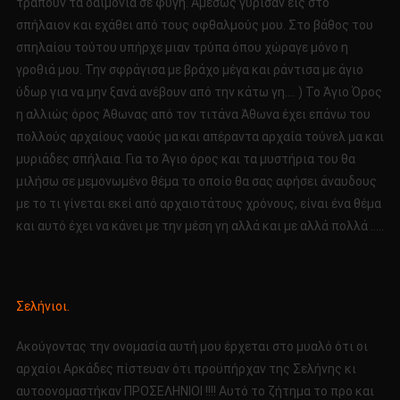
τραπούν τα δαιμόνια σε φυγή. Αμέσως γύρισαν εις στο
σπήλαιον και εχάθει από τους οφθαλμούς μου. Στο βάθος του
σπηλαίου τούτου υπήρχε μιαν τρύπα όπου χώραγε μόνο η
γροθιά μου. Την σφράγισα με βράχο μέγα και ράντισα με άγιο
ύδωρ για να μην ξανά ανέβουν από την κάτω γη…. ) Το Άγιο Όρος
η αλλιώς όρος Άθωνας από τον τιτάνα Άθωνα έχει επάνω του
πολλούς αρχαίους ναούς μα και απέραντα αρχαία τούνελ μα και
μυριάδες σπήλαια. Για το Άγιο όρος και τα μυστήρια του θα
μιλήσω σε μεμονωμένο θέμα το οποίο θα σας αφήσει άναυδους
με το τι γίνεται εκεί από αρχαιοτάτους χρόνους, είναι ένα θέμα
και αυτό έχει να κάνει με την μέση γη αλλά και με αλλά πολλά …..
Σελήνιοι.
Ακούγοντας την ονομασία αυτή μου έρχεται στο μυαλό ότι οι
αρχαίοι Αρκάδες πίστευαν ότι προϋπήρχαν της Σελήνης κι
αυτοονομαστήκαν ΠΡΟΣΕΛΗΝΙΟΙ !!!! Αυτό το ζήτημα το προ και