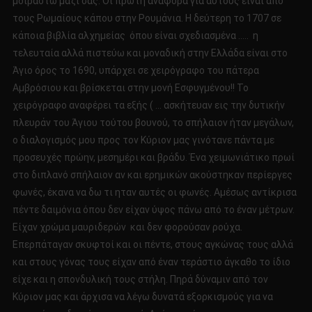
μοιραστώ μαζί σας. Οι πρώτη αναφορά για αυτούς είναι από
τους Ρωμαίους κάπου στην Ρουμάνια. Η δεύτερη το 1707 σε
κάποια βιβλία αλχημείας όπου είναι σχεδιασμένα ….. η
τελευταία αλλά πιστεύω και μοναδική στην Ελλάδα είναι στο
Άγιο όρος το 1690, υπάρχει σε χειρόγραφο του πάτερα
Αμβρόσιου και βρίσκεται στην μονή Εσφυγμένου!! Το
χειρόγραφο αναφέρει τα εξής ( … ασκήτευαν εις την δυτικήν
πλευράν του Άγιου τούτου βουνού, το σπήλαιον ήταν μεγάλων,
ο διαλογισμός μου προς τον Κύριον μας γινότανε πάντα με
προσευχές πρώην, μεσημέρι και βράδυ. Ένα χειμωνιάτικο πρωί
στο διπλανό σπήλαιον αν και ερημικών ακούστηκαν περίεργες
φωνές, έκανα να δω τι ηταν αυτές οι φωνές. Αμέσως αντίκρισα
πέντε δαιμόνια όπου δεν είχαν ύψος πάνω από το έναν μέτρων.
Είχαν χρώμα μαυριδερών και δεν φορούσαν ρούχα.
Επερπάταγαν σκυφτοί και οι πέντε, στους αγκώνας τους αλλά
και στους γόνας τους είχαν από έναν τεράστιο άγκαθο το ίδιο
είχε και η σπονδυλική τους στήλη. Πηρά δύναμιν από τον
Κύριον μας και άρχισα να λέγω δυνατά εξορκισμούς για να