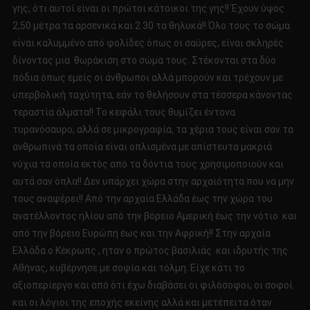
γης, ότι αυτοί είναι οι πρώτοι κάτοικοι της γης!! Έχουν ύψος
2,50 μέτρα τα αρσενικά και 2.30 τα θηλυκά!! Όλο τους το σώμα
είναι καλυμμένο από φολίδες όπως οι σαύρες, είναι σκληρές
δίνοντας μια θωράκιση στο σώμα τους. Στέκονται στα δύο
πόδια όπως εμείς οι άνθρωποι αλλά μπορούν και τρέχουν με
υπερβολική ταχύτητα, εάν το θελήσουν στα τέσσερα κάνοντας
τεραστία άλματα!! Το κεφάλι τους θυμίζει έντονα
τυρανόσαυρο, αλλά σε μικρογραφία, τα χέρια τους είναι σαν τα
ανθρωπινά τα οποία είναι οπλισμένα με απίστευτα μακριά
νύχια τα οποία εκτός από τα δόντια τους χρησιμοποιούν και
αυτά σαν όπλα!! Δεν υπάρχει χώρα στην αρχαιότητα που να μην
τους αναφέρει!! Από την αρχαία Ελλάδα έως την χώρα του
ανατέλλοντος ηλίου από την βόρειο Αμερική έως την νότιο και
από την βόρειο Ευρώπη έως και την Αφρική!! Στην αρχαία
Ελλάδα ο Κέκρωπς , ηταν ο πρώτος βασιλιάς και ιδρυτής της
Αθήνας, κυβέρνησε με σοφία και τόλμη. Είχε κάτι το
αξιοπερίεργο και από ότι έχω διαβάσει οι φιλόσοφοι, οι σοφοί
και οι λόγιοι της εποχής εκείνης αλλά και μετέπειτα όταν