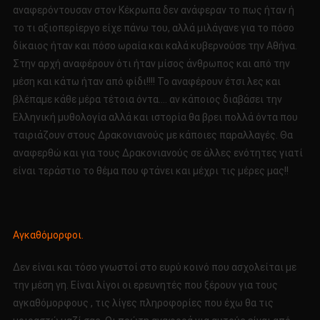
αναφερόντουσαν στον Κέκρωπα δεν ανάφεραν το πως ήταν ή
το τι αξιοπερίεργο είχε πάνω του, αλλά μιλάγανε για το πόσο
δίκαιος ήταν και πόσο ωραία και καλά κυβερνούσε την Αθήνα.
Στην αρχή αναφέρουν ότι ήταν μίσος άνθρωπος και από την
μέση και κάτω ήταν από φίδι!!!! Το αναφέρουν έτσι λες και
βλέπαμε κάθε μέρα τέτοια όντα…. αν κάποιος διαβάσει την
Ελληνική μυθολογία αλλά και ιστορία θα βρει πολλά όντα που
ταιριάζουν στους Δρακονιανούς με κάποιες παραλλαγές. Θα
αναφερθώ και για τους Δρακονιανούς σε άλλες ενότητες γιατί
είναι τεράστιο το θέμα που φτάνει και μέχρι τις μέρες μας!!
Αγκαθόμορφοι.
Δεν είναι και τόσο γνωστοί στο ευρύ κοινό που ασχολείται με
την μέση γη. Είναι λίγοι οι ερευνητές που ξέρουν για τους
αγκαθόμορφους , τις λίγες πληροφορίες που έχω θα τις