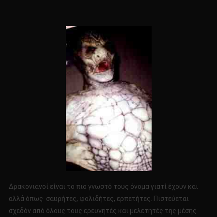
Δρακονιανοί είναι το πιο γνωστό τους όνομα γιατί έχουν και
αλλά όπως σαυρήτες, φολιδήτες, ερπετήτες. Πιστεύεται
σχεδόν από όλους τους ερευνητές και μελετητές της μέσης