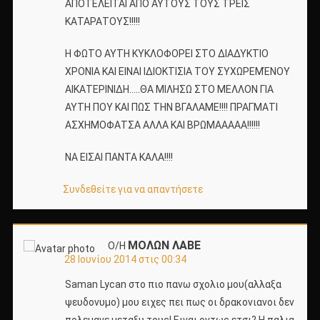
ΑΠΟΤΕΛΕΙΤΑΙ ΑΠΟ ΑΥΤΟΥΣ ΤΟΥΣ ΤΡΕΙΣ
ΚΑΤΑΡΑΤΟΥΣ!!!!!
Η ΦΩΤΟ ΑΥΤΗ ΚΥΚΛΟΦΟΡΕΙ ΣΤΟ ΔΙΑΔΥΚΤΙΟ
ΧΡΟΝΙΑ ΚΑΙ ΕΙΝΑΙ ΙΔΙΟΚΤΙΣΙΑ ΤΟΥ ΣΥΧΩΡΕΜΈΝΟΥ
ΑΙΚΑΤΕΡΙΝΙΔΗ…..ΘΑ ΜΙΛΗΣΩ ΣΤΟ ΜΕΛΛΟΝ ΓΙΑ
ΑΥΤΗ ΠΟΥ ΚΑΙ ΠΩΣ ΤΗΝ ΒΓΑΛΑΜΕ!!!! ΠΡΑΓΜΑΤΙ
ΑΣΧΗΜΟΦΑΤΣΑ ΑΛΛΑ ΚΑΙ ΒΡΩΜΑΑΑΑΑ!!!!!!
ΝΑ ΕΙΣΑΙ ΠΑΝΤΑ ΚΑΛΑ!!!!
Συνδεθείτε για να απαντήσετε
ΜΟΛΩΝ ΛΑΒΕ
Ο/Η
28 Ιουνίου 2014 στις 00:34
Saman Lycan στο πιο πανω σχολιο μου(αλλαξα
ψευδονυμο) μου ειχες πει πως οι δρακονιανοι δεν
πολεμανε μεταξυ τους! Ειναι οντως ετσι? Η παλια