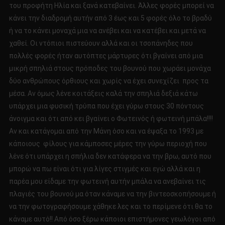
του προφήτη Ηλία και ξανά κατεβαίνει. Άλλες φορές μπορεί να
κάνει την διαδρομή αυτήν από 3 έως και 5 φορές όλο το βραδύ
ή να το κάνει μοναχά μια να ανέβει και να κατέβει και μετά να
χαθεί. Οι ντόπιοι πιστεύουν αλλά και οι τσοπάνηδες που
πολλές φορές ήταν αυτόπτες μάρτυρες ότι βγαίνει από μια
μικρή σπηλιά στους πρόποδες του βουνού που χωράει μονάχα
δύο ανθρώπους όρθιους και χωρίς να έχει συνεχίζει προς τα
μέσα. Αν όμως λένε κοιτάξεις καλά την σπηλιά δεξιά κάτω
υπάρχει μια φυσική τρύπα που έχει γύρω στους 30 πόντους
άνοιγμα και ότι από κει βγαίνει ο Φωτεινός ή φωτεινή μπάλα!!!!
Αν και κατάγομαι από την Μάνη όσο και να έψαξα το 1993 με
κάποιους φίλους για κάμποσες μέρες την γύρω περιοχή που
λένε ότι υπάρχει η σπήλια δεν κατάφερα να την βρω, αυτό που
μπορώ να πω είναι ότι για λίγες στιγμές και εγώ αλλά και η
παρέα μου είδαμε την φωτεινή αυτήν μπάλα να ανεβαίνει τις
πλαγιές του βουνού μα όταν κάναμε να την βιντεοσκοπήσουμε ή
να την φωτογραφήσουμε χάθηκε λες και το περίμενε ότι θα το
κάναμε αυτό!! Από όσο ξέρω κάποιοι επιστήμονες γεωλόγοι από