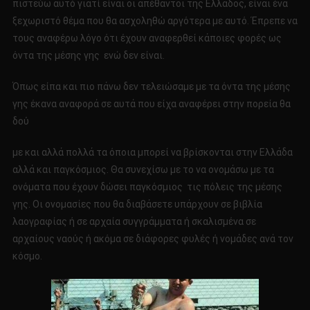
πιστεύω αυτό γιατί είναι οι απέθαντοι της Ελλάδος, είναι ένα
ξεχωριστό θέμα που θα ασχοληθώ αργότερα με αυτό. Έπρεπε να
τους αναφέρω λόγο ότι έχουν αναφερθεί κάποιες φορές ως
όντα της μέσης γης ενώ δεν είναι.
Όπως είπα και πιο πάνω δεν τελειώσαμε με τα όντα της μέσης
γης έκανα αναφορά σε αυτά που είχα αναφέρει στην πορεία θα
δού
με και αλλά πολλά τα όποια μπορεί να βρίσκονται στην Ελλάδα
αλλά και παγκόσμιος. Θα συνεχίσω με το να ονομάσω με τα
ονόματα που έχουν δώσει παγκόσμιος τις πόλεις της μέσης
γης. Οι ονομασίες που θα διαβάσετε υπάρχουν σε βιβλία
λαογραφίας ή σε αρχαία συγγράμματα ή σκαλισμένα σε
αρχαίους ναούς ή ακόμα σε διάφορες φυλές ή νομάδες ανά τον
κόσμο.