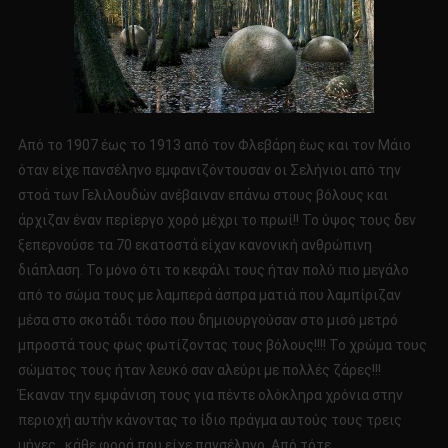
Από το 1907 έως το 1913 από τον Φλεβάρη έως και τον Μάιο
όταν είχε πανσέληνο εμφανιζόντουσαν οι Σελήνιοι από την
στοά των Γελιλουδών ανέβαιναν επάνω στους βόλους και
άρχιζαν έναν περίεργο χορό μέχρι το πρωί!! Το ύψος τους δεν
ξεπερνούσε τα 70 εκατοστά είχαν κανονική ανθρώπινη
διάπλαση. Το μόνο ότι το κεφάλι τους ήταν πολύ πιο μεγάλο
από το σώμα τους με λαμπερά άσπρα ματιά που λαμπίριζαν
μέσα στο σκοτάδι τόσο που δημιουργούσαν στο μισό μετρό
μπροστά τους φως φωτίζοντας τους βόλους!!!! Το χρώμα τους
σώματος τους ήταν λευκό σαν αλεύρι με πολλές ζάρες!!!
Έκαναν την εμφάνιση τους για πέντε ολόκληρα χρόνια στην
περιοχή αυτήν κάνοντας το ίδιο πράγμα αυτούς τους τρεις
μήνες, κάθε φορά που είχε πανσέληνο. Από τότε