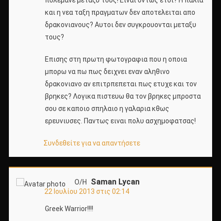
και η νεα ταξη πραγματων δεν αποτελειται απο
δρακονιανους? Αυτοι δεν συγκρουονται μεταξυ
τους?
Επισης στη πρωτη φωτογραφια που η οποια
μπορω να πω πως δειχνει εναν αληθινο
δρακονιανο αν επιτρπεπεται πως ετυχε και τον
βρηκες? Λογικα πιστευω θα τον βρηκες μπροστα
σου σε καποιο σπηλαιο η γαλαρια κθως
ερευνιυσες. Παντως ειναι πολυ ασχημοφατσας!
Συνδεθείτε για να απαντήσετε
Saman Lycan
Ο/Η
22 Ιουλίου 2013 στις 02:14
Greek Warrior!!!!