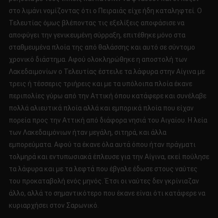
στο λιμάνι νομίζοντας ότι ο Πειραιάς είχε ήδη καταληφτεί. Ο
Τελευτίας όμως βλέποντας τις εξελίξεις αποφάσισε να
αποφύγει την γενικευμένη σύρραξη, επιτέθηκε μόνο στα
σταθμευμένα πλοία της από θαλάσσης και αυτό σε σύντομο
χρονικό διάστημα. Αφού ολοκληρώθηκε η αποστολή των
Λακεδαιμονίων ο Τελευτίας έστειλε τα λάφυρα στην Αίγινα με
τρεις ή τέσσερις τριήρεις και με τα υπόλοιπα πλοία έκανε
περιπολίες γύρω από την Αττική όπου κατάφερε και συνέλαβε
πολλά αλιευτικά πλοία αλλά και εμπορικά πλοία που είχαν
πορεία προς την Αττική από διάφορα νησιά του Αιγαίου. Η λεία
των Λακεδαιμόνιων ήταν μεγάλη, σιτηρά, και άλλα
εμπορεύματα. Αφού τα έκανε όλα αυτά όπου ήταν πράγματι
τολμηρά και εντυπωσιακά έπλευσε για την Αίγινα, εκεί πούλησε
τα λάφυρα και με τα λεφτά που έβγαλε έδωσε στους ναύτες
του προκαταβολή ενός μηνός. Έτσι οι ναύτες δεν γκρίνιαζαν
άλλο, αλλά το σημαντικότερο που έκανε είναι ότι κατάφερε να
κυριαρχήσει στον Σαρωνικό.