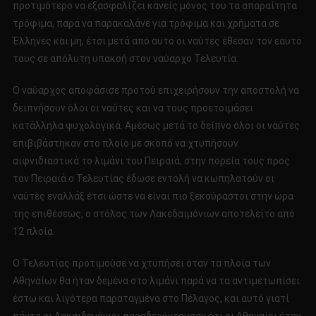
προτιμότερο να εξασφαλίζει κανείς μόνος του τα απαραίτητα
τρόφιμα, παρά να παρακαλάνε για τρόφιμα και χρήματα σε
Έλληνες και μη, έτσι μετά από αυτό οι ναύτες έθεσαν τον εαυτό
τους σε απόλυτη υπακοή στον ναύαρχο Τελευτία.
Ο ναύαρχος αποφάσισε προτού επιχειρήσουν την αποστολή να
δειπνήσουν όλοι οι ναύτες και να τους προετοιμάσει
κατάλληλα ψυχολογικά. Αμέσως μετά το δείπνο όλοι οι ναύτες
επιβιβάστηκαν στο πλοίο με σκοπό να χτυπήσουν
αιφνιδιαστικά το λιμάνι του Πειραιά, στην πορεία τους προς
τον Πειραιά ο Τελευτίας έδωσε εντολή να κωπηλατούν οι
ναύτες εναλλάξ έτσι ώστε να είναι πιο ξεκούραστοι στην ώρα
της επιθέσεως, ο στόλος των Λακεδαιμόνιων αποτελείτο από
12 πλοία.
Ο Τελευτίας προτιμούσε να χτυπήσει όταν τα πλοία των
Αθηναίων θα ήταν δεμένα στο λιμάνι παρά να τα αντιμετωπίσει
έστω και λιγότερα παραταγμένα στο Πέλαγος, και αυτό γιατί