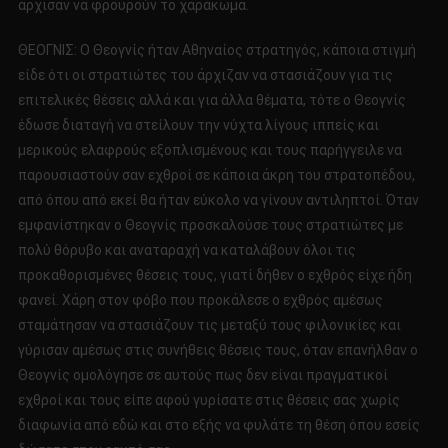
άρχισαν να φρουρούν το χαράκωμα.
ΘΕΟΓΝΙΣ: Ο Θεογνίς ήταν Αθηναίος στρατηγός, κάποια στιγμή
είδε ότι οι στρατιώτες του άρχιζαν να στασιάζουν για τις
επιτελικές θέσεις αλλά και για άλλα θέματα, τότε ο Θεογνίς
έδωσε διαταγή να στείλουν την νύχτα λίγους ιππείς και
μερικούς ελαφρούς εξοπλισμένους και τους παρήγγειλε να
παρουσιαστούν σαν εχθροί σε κάποια άκρη του στρατοπέδου,
από όπου από εκεί θα ήταν εύκολο να γίνουν αντιληπτοί. Όταν
εμφανίστηκαν ο Θεογνίς προσκαλούσε τους στρατιώτες με
πολύ θόρυβο και αναταραχή να καταλάβουν όλοι τις
προκαθορισμένες θέσεις τους, γιατί δήθεν ο εχθρός είχε ήδη
φανεί. Χάρη στον φόβο που προκάλεσε ο εχθρός αμέσως
σταμάτησαν να στασιάζουν τις μεταξύ τους φιλονικίες και
γύρισαν αμέσως στις συνήθεις θέσεις τους, όταν επανήλθαν ο
Θεογνίς ομολόγησε σε αυτούς πως δεν είναι πραγματικοί
εχθροί και τους είπε αφού γυρίσατε στις θέσεις σας χωρίς
διαφωνία από εδώ και στο εξής να φυλάτε τη θέση όπου εσείς