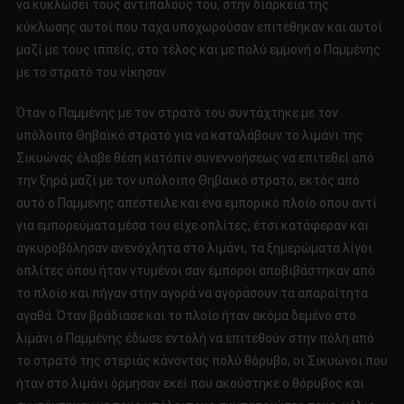
να κυκλώσει τους αντιπάλους του, στην διάρκεια της
κύκλωσης αυτοί που τάχα υποχωρούσαν επιτέθηκαν και αυτοί
μαζί με τους ιππείς, στο τέλος και με πολύ εμμονή ο Παμμένης
με το στρατό του νίκησαν.
Όταν ο Παμμένης με τον στρατό του συντάχτηκε με τον
υπόλοιπο Θηβαϊκό στρατό για να καταλάβουν το λιμάνι της
Σικυώνας έλαβε θέση κατόπιν συνεννοήσεως να επιτεθεί από
την ξηρά μαζί με τον υπόλοιπο Θηβαϊκό στρατό, εκτός από
αυτό ο Παμμένης απέστειλε και ένα εμπορικό πλοίο όπου αντί
για εμπορεύματα μέσα του είχε οπλίτες, έτσι κατάφεραν και
αγκυροβόλησαν ανενόχλητα στο λιμάνι, τα ξημερώματα λίγοι
οπλίτες όπου ήταν ντυμένοι σαν έμποροι αποβιβάστηκαν από
το πλοίο και πήγαν στην αγορά να αγοράσουν τα απαραίτητα
αγαθά. Όταν βράδιασε και το πλοίο ήταν ακόμα δεμένο στο
λιμάνι ο Παμμένης έδωσε εντολή να επιτεθούν στην πόλη από
το στρατό της στεριάς κάνοντας πολύ θόρυβο, οι Σικυώνοι που
ήταν στο λιμάνι όρμησαν εκεί που ακούστηκε ο θόρυβος και