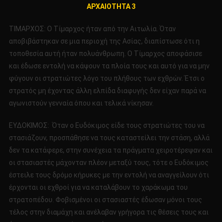
ΑΡΧΑΙΟΤΗΤΑ 3
ΚΑΙ
ΤΕΧΝΑΣΜΑ
ΤΙΜΑΡΧΟΣ: Ο Τίμαρχος ήταν από την Αιτωλία. Όταν
ΣΤΗΝ
αποβιβάστηκαν σε μια περιοχή της Ασίας, διαπίστωσε ότι η
ΑΡΧΑΙΟΤΗΤ
τοποθεσία αυτή ήταν πολυάνθρωπη. Ο Τίμαρχος αποφάσισε
3
και έδωσε εντολή να κάψουν τα πλοία τους και αυτό για να μην
φύγουν οι στρατιώτες λόγο του πλήθους των εχθρών. Έτσι ο
στρατός μη έχοντας άλλη ελπίδα διαφυγής δεν είχαν παρά να
αγωνιστούν γενναία όπου και τελικά νίκησαν.
ΕΥΔΟΚΙΜΟΣ: Όταν ο Ευδόκιμος είδε τους στρατιώτες του να
στασιάζουν, προσπάθησε να τους καταστείλει την στάση, αλλά
δεν τα κατάφερε, στην συνέχεια τα πράγματα χειροτέρεψαν και
οι στασιαστές μάχονταν πλέον μεταξύ τους, τότε ο Ευδόκιμος
έστειλε τους δρόμο κήρυκες με την εντολή να αναγγείλουν ότι
έρχονται οι εχθροί για να καταλάβουν το χαράκωμα του
στρατοπέδου. Φοβισμένοι οι στασιαστές έδωσαν μόνοι τους
τέλος στην διαμάχη και ανέλαβαν γρήγορα τις θέσεις τους και