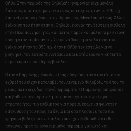
Θήβα. Στην περίοδο της Θηβαϊκής ηγεμονίας είχε μεγάλη
διάκριση, από τις σημαντικότερες επιτυχίες ήταν το 370 π.χ.
όπου είχε πάρει μέρος στην ίδρυση της Μεγαλουπόλεως. Άλλη
διάκριση του ήταν όταν οι Θηβαίοι έκαναν την δεύτερη εισβολή
στην Πελοπόννησο ήταν και αυτός παρόν και μάλιστα με έντονη
δράση όταν κυρίευαν την Σικυώνα. Ίσως η μεγαλύτερη του
διάκριση ήταν το 353 π.χ. όταν η Θήβα τον έστειλε για να
βοηθήσει τον Σατράπη Αρτάβαζο και κατάφερε να νικήσει τα
στρατεύματα του Πέρση βασιλιά.
Όταν ο Παμμένης μέσω Φωκίδας οδηγούσε τον στρατό του οι
εχθροί του είχαν καταλάβει τον λεγόμενο Φιλοβοίωτο όπου το
μέρος αυτό είχε δυο στενά περάσματα. Ο Παμμένης αποφάσισε
και βάθυνε την παράταξη του, με αυτήν του την κίνηση ο
στρατός ήταν πιο ευέλικτος για πορεία, έκανε να φαίνετε η
κατεύθυνση του προς τα δεξιά και όσο πλησίαζε τόσο πιο
γρήγορα βάδιζε, οι αντίπαλοι του είχαν βεβαιωθεί ότι θα
πήγαιναν προς το συγκεκριμένο πέρασμα, για αυτό και