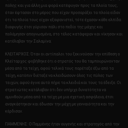
πόλης και για άλλη μια φορά κατέφυγαν προς τα πλοία τους,
όταν έφτασαν στο μέρος που είχαν προσαράξει τα πλοία είδαν
ότι τα πλοία τους είχαν εξαφανιστεί, τότε έχασαν κάθε ελπίδα
διαφυγής έτσι γύρισαν πάλι στο πεδίο της μάχης και
πολέμησαν απεγνωσμένα, στο τέλος κατάφεραν και νίκησαν και
κατέλαβαν την Σαλαμίνα.
ΚΛΕΙΤΑΡΧΟΣ: Όταν οι αντίπαλοι του ξεκινούσαν την επίθεση ο
Κλείταρχος φοβήθηκε ότι ο στρατός του θα ταμπουρώνονταν
μέσα από τα τείχη, αφού τελικά τους παρέταξε έξω από τα
τείχη, κατόπιν διέταξε να κλειδώσουν όλες τις πύλες των
τειχών, αφού έγινε αυτό πήρε τα κλειδιά και τους τα έδειξε. Οι
στρατιώτες κατάλαβαν ότι δεν υπήρχε δυνατότητα να
αμυνθούν μέσα από τα τείχη με μια σχετική ασφάλεια, έτσι
αναγκάστηκαν και έδωσαν την μάχη με γενναιότητα και την
κέρδισαν.
ΠΑΜΜΕΝΗΣ: Ο Παμμένης ήταν ευγενής και στρατηγός από την