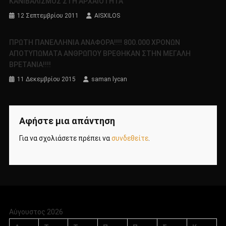
ΚΑΝΙΒΑΛΙΣΜΟΣ ΣΤΗ ΑΡΧΑΙΟΤΗΤΑ
12 Σεπτεμβρίου 2011
AISXILOS
ΠΡΩΤΗ ΠΑΝΕΛΛΗΝΙΑ ΑΝΑΦΟΡΑ!!!! 800.000 ΧΡΟΝΩΝ
ΑΠΟΤΥΠΩΜΑΤΑ ΑΝΘΡΩΠΟΥ ΒΡΕΘΗΚΑΝ ΣΤΗΝ ΜΕΓΑΛΗ
ΒΡΕΤΑΝΙΑ!!!!
11 Δεκεμβρίου 2015
saman lycan
Αφήστε μια απάντηση
Για να σχολιάσετε πρέπει να
συνδεθείτε
.
Αύγουστος 2026