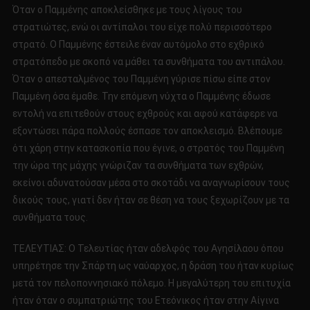
Όταν ο Παμμένης αποκλείσθηκε με τους λίγους του
στρατιώτες, ενώ οι αντίπαλοι του είχε πολύ περισσότερο
στρατό. Ο Παμμένης έστειλε έναν αυτόμολο στο εχθρικό
στρατόπεδο με σκοπό να μάθει τα συνθήματα του αντιπάλου.
Όταν ο απεσταλμένος του Παμμένη γύρισε πίσω είπε στον
Παμμένη όσα έμαθε. Την επόμενη νύχτα ο Παμμένης έδωσε
εντολή να επιτεθούν στους εχθρούς και αφού κατάφερε να
εξοντώσει πάρα πολλούς έσπασε τον αποκλεισμό. Βλέπουμε
ότι χάρη στην κατασκοπία που έγινε, ο στρατός του Παμμένη
την ώρα της μάχης γνώριζαν τα συνθήματα των εχθρών,
εκείνοι αδυνατούσαν μέσα στο σκοτάδι να αναγνωρίσουν τους
δικούς τους, γιατί δεν ήταν σε θέση να τους ξεχωρίζουν με τα
συνθήματα τους.
ΤΕΛΕΥΤΙΑΣ: Ο Τελευτίας ήταν αδελφός του Αγησίλαου όπου
υπηρέτησε την Σπάρτη ως ναύαρχος, η δράση του ήταν κυρίως
μετά τον πελοποννησιακό πόλεμο. Η μεγαλύτερη του επιτυχία
ήταν όταν ο συμπατριώτης του Ετεόνικος ήταν στην Αίγινα