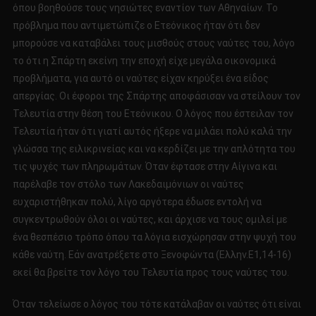
όπου βοηθούσε τους νησιώτες εναντίον των Αθηναίων. Το
πρόβλημα που αντιμετώπιζε ο Ετεόνικος ήταν ότι δεν
μπορούσε να καταβάλει τους μισθούς στους ναύτες του, λόγο
το ότι η Σπάρτη εκείνη την εποχή είχε μεγάλα οικονομικά
προβλήματα, για αυτό οι ναύτες είχαν κηρύξει ένα είδος
απεργίας. Οι έφοροι της Σπάρτης αποφάσισαν να στείλουν τον
Τελευτία στην θέση του Ετεόνικου. Ο λόγος που έστειλαν τον
Τελευτία ήταν ότι γιατί αυτός ήξερε να μιλάει πολύ καλά την
γλώσσα της ειλικρινείας και να κερδίζει με την απλότητα του
τις ψυχές των πληρωμάτων. Όταν έφτασε στην Αίγινα και
παρέλαβε τον στόλο των Λακεδαιμόνιων οι ναύτες
ευχαριστήθηκαν πολύ, λίγο αργότερα έδωσε εντολή να
συγκεντρωθούν όλοι οι ναύτες, και άρχισε να τους ομιλεί με
ένα θεσπέσιο τρόπο όπου τα λόγια εισχώρησαν στην ψυχή του
κάθε ναύτη. Εάν ανατρέξετε στο Ξενοφώντα (Ελλην.Ε1,14-16)
εκεί θα βρείτε τον λόγο του Τελευτία προς τους ναύτες του.
Όταν τελείωσε ο λόγος του τότε κατάλαβαν οι ναύτες ότι είναι