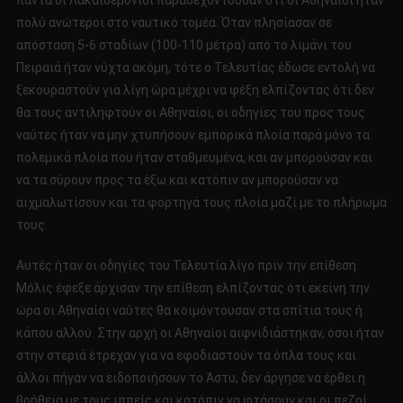
πάντα οι Λακαιδεμόνιοι παραδεχόντουσαν ότι οι Αθηναίοι ήταν
πολύ ανώτεροι στο ναυτικό τομέα. Όταν πλησίασαν σε
απόσταση 5-6 σταδίων (100-110 μέτρα) από το λιμάνι του
Πειραιά ήταν νύχτα ακόμη, τότε ο Τελευτίας έδωσε εντολή να
ξεκουραστούν για λίγη ώρα μέχρι να φέξη ελπίζοντας ότι δεν
θα τους αντιληφτούν οι Αθηναίοι, οι οδηγίες του προς τους
ναύτες ήταν να μην χτυπήσουν εμπορικά πλοία παρά μόνο τα
πολεμικά πλοία που ήταν σταθμευμένα, και αν μπορούσαν και
να τα σύρουν προς τα έξω και κατόπιν αν μπορούσαν να
αιχμαλωτίσουν και τα φορτηγά τους πλοία μαζί με το πλήρωμα
τους.
Αυτές ήταν οι οδηγίες του Τελευτία λίγο πριν την επίθεση.
Μόλις έφεξε άρχισαν την επίθεση ελπίζοντας ότι εκείνη την
ώρα οι Αθηναίοι ναύτες θα κοιμόντουσαν στα σπίτια τους ή
κάπου αλλού. Στην αρχή οι Αθηναίοι αιφνιδιάστηκαν, όσοι ήταν
στην στεριά έτρεχαν για να εφοδιαστούν τα όπλα τους και
άλλοι πήγαν να ειδοποιήσουν το Άστυ, δεν άργησε να έρθει η
βοήθεια με τους ιππείς και κατόπιν να φτάσουν και οι πεζοί