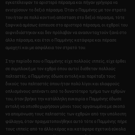
εγκατέλειψαν το αριστερό πέρασμα και πήγαν γρήγορα να
ενισχύσουν το δεξιό πέρασμα. Όταν ο Παμμένης με τον στρατό
του ήταν σε πολύ κοντινή απόσταση στο δεξιό πέρασμα, τότε
ξαφνικά αμέσως έσπευσε στο αριστερό πέρασμα, οι εχθροί του
αιφνιδιάστηκαν και δεν πρόλαβαν να ανασυνταχτούν ξανά στο
άλλο πέρασμα, και έτσι ο Παμμένης κατάφερε και πέρασε
αμαχητί και με ασφάλεια τον στρατό του.
Στην περίοδο που ο Παμμένης είχε πολλούς ιππείς, είχε έρθει
σε συμπλοκή με τον εχθρό όπου αυτοί διέθεταν πολλούς
πελταστές, ο Παμμένης έδωσε εντολή και παρέταξε τους
δικούς του πελταστές όπου ήταν πολύ λίγοι και ελαφρούς
οπλισμένους απέναντι από το δυνατότερο τμήμα των εχθρών
του, όταν βρήκε την κατάλληλη ευκαιρία ο Παμμένης έδωσε
εντολή να οπισθοχωρήσουν μόνοι τους οργανωμένα με σκοπό
να απομόνωση τους πελταστές των εχθρών από την υπόλοιπη
φάλαγγα, όταν πραγματοποιήθηκε αυτό τότε ο Παμμένης πήρε
τους ιππείς από το άλλο κέρας και κατάφερε σχετικά εύκολα