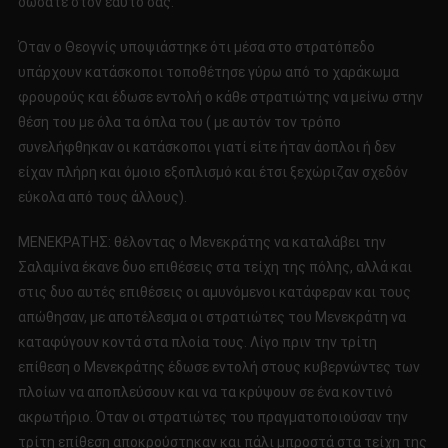
δώσατε στον εαυτό σας.
Όταν ο Θεογνίς υποψιάστηκε ότι μέσα στο στρατόπεδο
υπάρχουν κατάσκοποι τοποθέτησε γύρω από το χαράκωμα
φρουρούς και έδωσε εντολή ο κάθε στρατιώτης να μείνω στην
θέση του με όλα τα όπλα του ( με αυτόν τον τρόπο
συνελήφθηκαν οι κατάσκοποι γιατί είτε ήταν άοπλοι ή δεν
είχαν πλήρη και όμοιο εξοπλισμό και έτσι ξεχώριζαν σχεδόν
εύκολα από τους άλλους).
ΜΕΝΕΚΡΑΤΗΣ: θέλοντας ο Μενεκράτης να καταλάβει την
Σαλαμίνα έκανε δυο επιθέσεις στα τείχη της πόλης, αλλά και
στις δυο αυτές επιθέσεις οι αμυνόμενοι κατάφεραν και τους
απώθησαν, με αποτέλεσμα οι στρατιώτες του Μενεκράτη να
καταφύγουν κοντά στα πλοία τους. Λίγο πριν την τρίτη
επίθεση ο Μενεκράτης έδωσε εντολή στους κυβερνώντες των
πλοίων να αποπλεύσουν και να τα κρύψουν σε ένα κοντινό
ακρωτήριο. Όταν οι στρατιώτες του πραγματοποιούσαν την
τρίτη επίθεση αποκρούστηκαν και πάλι μπροστά στα τείχη της