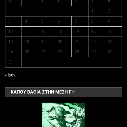
Δ
Τ
Τ
Π
Π
Σ
Κ
1
2
3
4
5
6
7
8
9
10
11
12
13
14
15
16
17
18
19
20
21
22
23
24
25
26
27
28
29
30
31
« Ιούν
ΚΑΠΟΥ ΒΑΘΙΑ ΣΤΗΝ ΜΕΣΗ ΓΗ