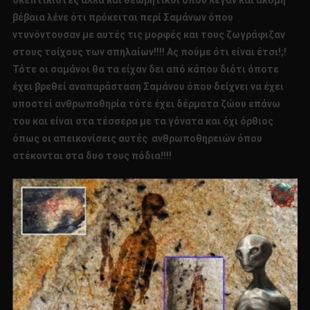
σκεπτικιστές αλλά και θεωρητικοί όπου λέγαν και ακόμη
βέβαια λένε ότι πρόκειται περί Σαμάνων όπου
ντυνόντουσαν με αυτές τις μορφές και τους ζωγράφιζαν
στους τοίχους των σπηλαίων!!!! Ας πούμε ότι είναι έτσι!;!
Τότε οι σαμάνοι θα τα είχαν δει από κάπου διότι όποτε
έχει βρεθεί αναπαράσταση Σαμάνου όπου δείχνει να έχει
υποστεί ανθρωποθηρία τότε έχει δέρματα ζώου επάνω
του και είναι στα τέσσερα με τα γόνατα και όχι όρθιος
όπως οι απεικονίσεις αυτές ανθρωποθηρειών όπου
στέκονται στα δυο τους πόδια!!!!