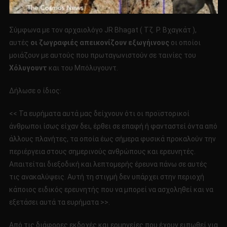
Σύμφωνα με τον αρχαιολόγο JR Bhagat ( Τζ. Ρ. Βχαγκάτ ),
αυτές
οι ζωγραφιές απεικονίζουν εξωγήινους
οι οποίοι
μοιάζουν με αυτούς που πρωταγωνιστούν σε ταινίες του
Χόλυγουντ
και του Μπόλυγουντ.
Δήλωσε ο ίδιος:
<< Τα ευρήματα αυτά μας δείχνουν ότι οι προϊστορικοί
άνθρωποι ίσως είχαν δει, έρθει σε επαφή ή φανταστεί όντα από
άλλους πλανήτες, τα οποία έως σήμερα φυσικά προκαλούν την
περιέργεια στους σημερινούς ανθρώπους και ερευνητές.
Απαιτείται διεξοδική και λεπτομερής έρευνα πάνω σε αυτές
τις ανακαλύψεις. Αυτή τη στιγμή δεν υπάρχει στην περιοχή
κάποιος ειδικός ερευνητής που να μπορεί να ασχοληθεί και να
εξετάσει αυτά τα ευρήματα >>.
Από τις διάφορες εκδοχές και ερμηνείες που έχουν ειπωθεί για