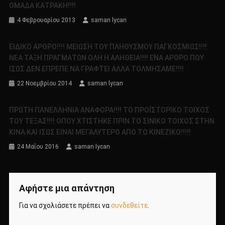
ΟΜΑΔΑ ΚΑΤΡΑΚΗ!!!!
4 Φεβρουαρίου 2013
saman lycan
ΕΙΔΙΚΟ ΑΡΘΡΟ!!!! ΜΕΙΩΣΗ ΤΟΥ ΠΛΗΘΥΣΜΟΥ ΠΑΓΚΟΣΜΙΩΣ!!!!
ΝΕΑ ΤΑΞΗ ΠΡΑΓΜΑΤΩΝ ΟΛΗ Η ΑΛΗΘΕΙΑ!!!! ΕΝΑ ΑΡΘΡΟ ΠΟΥ
ΙΣΩΣ ΔΕΝ ΕΠΡΕΠΕ ΝΑ ΓΡΑΦΤΕΙ ΑΛΛΑ ΤΟΛΜΗΣΑΜΕ!!!!
22 Νοεμβρίου 2014
saman lycan
ΠΡΩΤΗ ΠΑΝΕΛΛΗΝΙΑ ΑΝΑΦΟΡΑ!!!! ΤΟ ΠΡΟΪΣΤΟΡΙΚΟ ΤΟΙΧΟΣ
ΤΟΥ ΤΕΞΑΣ!!!! ΟΠΟΥ ΧΤΙΣΤΗΚΕ ΠΡΙΝ ΤΟ ΣΙΝΙΚΟ ΤΟΙΧΟΣ ΣΤΗΝ
ΚΙΝΑ ΚΑΙ ΙΣΩΣ ΕΙΝΑΙ ΜΕΓΑΛΥΤΕΡΟ ΑΠΟ ΤΟ ΚΙΝΕΖΙΚΟ!!!!!
24 Μαΐου 2016
saman lycan
Αφήστε μια απάντηση
Για να σχολιάσετε πρέπει να
συνδεθείτε
.