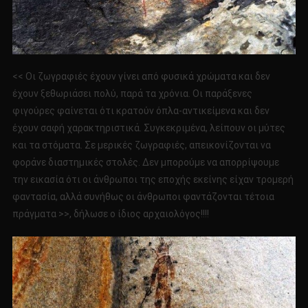
<< Οι ζωγραφιές έχουν γίνει από φυσικά χρώματα και δεν
έχουν ξεθωριάσει πολύ, παρά τα χρόνια. Οι παράξενες
φιγούρες φαίνεται ότι κρατούν όπλα-αντικείμενα και δεν
έχουν σαφή χαρακτηριστικά. Συγκεκριμένα, λείπουν οι μύτες
και τα στόματα. Σε μερικές ζωγραφιές, απεικονίζονται να
φοράνε διαστημικές στολές. Δεν μπορούμε να απορρίψουμε
την εικασία ότι οι άνθρωποι της εποχής εκείνης είχαν τρομερή
φαντασία, αλλά συνήθως οι άνθρωποι φαντάζονται τέτοια
πράγματα >>, δήλωσε ο ίδιος αρχαιολόγος!!!!