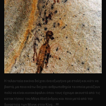
Η τελευταία εικόνα δείχνει ένα εξωγήινο με στολή και κάτι να
βαστά, μα ποιο κάτω δείχνει ανθρωποθηρία τα οποία μοιάζουν
πολύ να είναι κυνοκέφαλοι όπου τους έχουμε ακουστά από τις
κατακτήσεις του Μέγα Αλεξάνδρου και ποιο μετά από την
δυναστεία των Μινγκ στην Κίνα…..!!!!