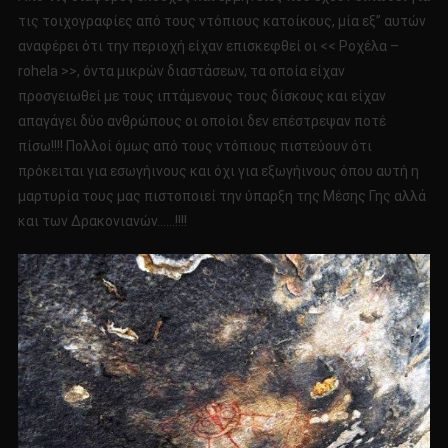
τις τοιχογραφίες από τους ντόπιους κατοίκους, μία εξ” αυτών
αναφέρει ότι την περιοχή είχαν επισκεφθεί οι << Ροχέλα –
rohela >>, όντα μικρών διαστάσεων, τα οποία είχαν
προσγειωθεί με τους ιπτάμενους τους δίσκους και είχαν
απαγάγει δύο ανθρώπους οι οποίοι δεν επέστρεψαν ποτέ
πίσω!!!! Πολλοί όμως από τους ντόπιους πιστεύουν ότι
πρόκειται για εσωγήινους και όχι για εξωγήινους όπου αυτή η
μαρτυρία τους μας πιστοποιεί την ύπαρξη της Μέσης Γης αλλά
και των Δρακονιανών……!!!!