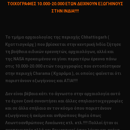
ΤΟΙΧΟΓΡΑΦΙΕΣ 10.000-20.000 ΕΤΩΝ ΔΕΙΧΝΟΥΝ ΕΞΩΓΗΙΝΟΥΣ
ΤΟΙΧΟΓΡΑΦΙΕΣ
ΣΤΗΝ ΙΝΔΙΑ!!!!
10.000-
20.000
ΕΤΩΝ
ΔΕΙΧΝΟΥΝ
Το τμήμα αρχαιολογίας της περιοχής Chhattisgarh (
ΕΞΩΓΗΙΝΟΥΣ
Κχαττισγκάρχ ) που βρίσκεται στην κεντρική Ινδία ζήτησε
ΣΤΗΝ
τη βοήθεια ειδικών ερευνητών, αρχαιολόγων, αλλά και
ΙΝΔΙΑ!!!!
της NASA προκειμένου να γίνει περαιτέρω έρευνα πάνω
στις 10.000-20.000 ετών τοιχογραφίες που εντοπίστηκαν
στην περιοχή Charama ( Κχαράμα ), οι οποίες φαίνεται ότι
παριστάνουν εξωγήινους και ΑΤΙΑ!!!!
Δεν είναι βέβαια κάτι το άγνωστο στην αρχαιολογία αυτό
το έχουν ξανά συναντήσει και άλλες σπηλαιοτοιχογραφίες
και σε άλλα σπήλαια αν τον κόσμο όπου παριστάνουν
εξωγήινους ή ακόμα και ανθρώπους θηρία όπως
Λεωντοανθρώπους Λυκάωνες κτλ. κτλ.!!!! Πολλοί ήταν οι