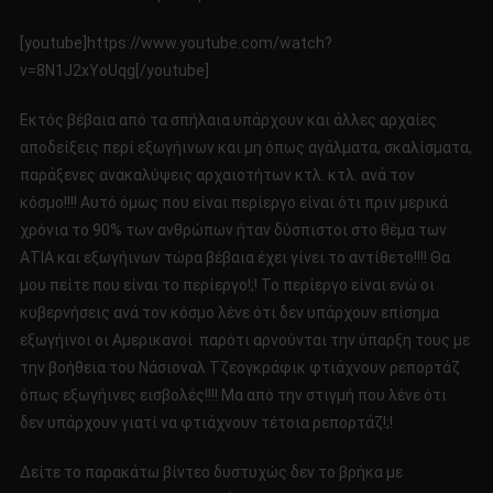
[youtube]https://www.youtube.com/watch?
v=8N1J2xYoUqg[/youtube]
Εκτός βέβαια από τα σπήλαια υπάρχουν και άλλες αρχαίες
αποδείξεις περί εξωγήινων και μη όπως αγάλματα, σκαλίσματα,
παράξενες ανακαλύψεις αρχαιοτήτων κτλ. κτλ. ανά τον
κόσμο!!!! Αυτό όμως που είναι περίεργο είναι ότι πριν μερικά
χρόνια το 90% των ανθρώπων ήταν δύσπιστοι στο θέμα των
ΑΤΙΑ και εξωγήινων τώρα βέβαια έχει γίνει το αντίθετο!!!! Θα
μου πείτε που είναι το περίεργο!;! Το περίεργο είναι ενώ οι
κυβερνήσεις ανά τον κόσμο λένε ότι δεν υπάρχουν επίσημα
εξωγήινοι οι Αμερικανοί παρότι αρνούνται την ύπαρξη τους με
την βοήθεια του Νάσιοναλ Τζεογκράφικ φτιάχνουν ρεπορτάζ
όπως εξωγήινες εισβολές!!!! Μα από την στιγμή που λένε ότι
δεν υπάρχουν γιατί να φτιάχνουν τέτοια ρεπορτάζ!;!
Δείτε το παρακάτω βίντεο δυστυχώς δεν το βρήκα με