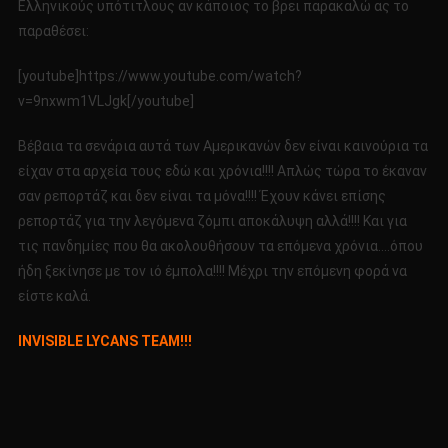
Ελληνικούς υπότιτλους αν κάποιος το βρει παρακαλώ ας το
παραθέσει:
[youtube]https://www.youtube.com/watch?
v=9nxwm1VLJgk[/youtube]
Βέβαια τα σενάρια αυτά των Αμερικανών δεν είναι καινούρια τα
είχαν στα αρχεία τους εδώ και χρόνια!!!! Απλώς τώρα το έκαναν
σαν ρεπορτάζ και δεν είναι τα μόνα!!!! Έχουν κάνει επίσης
ρεπορτάζ για την λεγόμενα ζόμπι αποκάλυψη αλλά!!!! Και για
τις πανδημίες που θα ακολουθήσουν τα επόμενα χρόνια….όπου
ήδη ξεκίνησε με τον ιό έμπολα!!!! Μέχρι την επόμενη φορά να
είστε καλά.
INVISIBLE LYCANS TEAM!!!