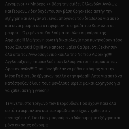
Λεγόμενοι << Μπόερς >> βάση την σμίξει Ολλανδών, Άγγλων,
και Γερμανών δεν δεχόντουσαν βάση θρησκείας αυτήν την
εξήγηση και έλεγαν ότι είναι απόγονοι του διαβόλου για αυτό
και είναι μαύροι και ότι φέρουν το σημάδι του Καιν όλοι οι
μαύροι…. Όχι μόνο οι Ζουλού μα και όλοι οι μαύροι της
Αφρικής!!!! Μα ήταν η σωστή δικαιολογία που κυνηγούσαν τόσο
τους Ζουλού!;! Όχι!!!! Αν κάποιος ψάξει θα βρει ότι ξεκίνησαν
όλα από τον Αγγλοσαξονικό κύκλο της Νοτίου Αφρικής!!!!
Αγγλοσάξονες =παρακλάδι των Ιλλουμινάτοι = τσιράκια των
Δρακονιανών!!!! Όπου δεν ήθελαν να μάθει ο κόσμος για την
Μέση Γη διότι θα έβγαιναν πολλά στην φόρα!!!! Λέτε για αυτό να
κατάσφαξαν όλους τους μεγάλους ιερείς μα και αρχηγούς για
να χαθεί αυτή η γνώση!;!
Τι γίνεται στο τρίγωνο των Βερμούδων; Που έχουν πάει όλα
αυτά τα αεροπλάνα και τα καράβια που έχουν χαθεί στην
περιοχή αυτή; Γιατί δεν μπορούμε να δώσουμε μια εξήγηση και
μόνο εικασίες κάνουμε;