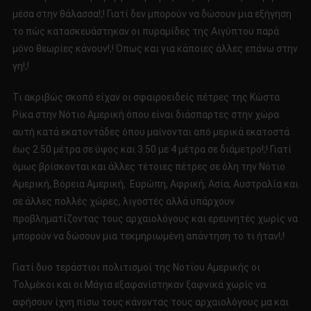
μέσα στην θάλασσα!;! Γιατί δεν μπορούν να δώσουν μια εξήγηση
το πώς κατασκευάστηκαν οι πυραμίδες της Αιγύπτου παρά
μόνο θεωρίες κάνουν!;! Όπως και για κάποιες άλλες επάνω στην
γη!;!
Τι ακριβώς σκοπό είχαν οι σφαιροειδείς πέτρες της Κώστα
Ρίκα στην Νότιο Αμερική όπου είναι διάσπαρτες στην χώρα
αυτή κατά εκατοντάδες όπου μαίνονται από μερικά εκατοστά
έως 2.50 μέτρα σε ύψος και 3.50 με 4 μέτρα σε διάμετρο!;! Γιατί
όμως βρίσκονται και άλλες τέτοιες πέτρες σε όλη την Νότιο
Αμερική, Βόρεια Αμερική, Ευρώπη, Αφρική, Ασία, Αυστραλία και
σε άλλες πολλές χώρες, λιγοστές αλλά υπάρχουν
προβληματίζοντας τους αρχαιολόγους και ερευνητές χωρίς να
μπορούν να δώσουν μια τεκμηριωμένη απάντηση το τι ήταν!;!
Γιατί δυο τεράστιοι πολιτισμοί της Νοτίου Αμερικής οι
Τολμέκοι και οι Μάγια εξαφανίστηκαν ξαφνικά χωρίς να
αφήσουν ίχνη πίσω τους κάνοντας τους αρχαιολόγους μα και