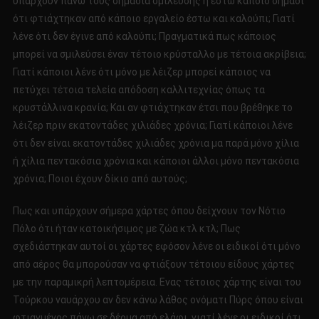
υπάρχουν πάνω τους σημάδια σμίλευσης ή έστω κάποιο σημάδι
ότι φτιάχτηκαν από κάποιο εργαλείο έστω και καλούπι; Γιατί
λένε ότι δεν έγινε από καλούπι; Πραγματικά πως κάποιος
μπορεί να σμιλεύσει έναν τέτοιο κρύσταλλο με τέτοια ακρίβεια;
Γιατί κάποιοι λένε ότι μόνο με λέιζερ μπορεί κάποιος να
πετύχει τέτοια τελεία απόδοση καλλιτεχνίας όπως τα
κρυστάλλινα κρανία; Και αν φτιάχτηκαν έτσι που βρέθηκε το
λέιζερ πριν εκατοντάδες χιλιάδες χρόνια; Γιατί κάποιοι λένε
ότι δεν είναι εκατοντάδες χιλιάδες χρόνια μα παρά μόνο χίλια
ή χίλια πεντακόσια χρόνια και κάποιοι άλλοι μόνο πεντακόσια
χρόνια; Ποιοι έχουν δίκιο από αυτούς;
Πως και υπάρχουν σήμερα χάρτες όπου δείχνουν τον Νότιο
Πόλο ότι ήταν κατοικήσιμος με ζώα κτλ κτλ; Πως
σχεδιάστηκαν αυτοί οι χάρτες εφόσον λένε οι ειδικοί ότι μόνο
από αέρος θα μπορούσαν να φτιάξουν τέτοιου είδους χάρτες
με την παραμικρή λεπτομέρεια. Ενας τέτοιος χάρτης είναι του
Τούρκου ναυάρχου αν δεν κάνω λάθος ονόματι Πύρς όπου είναι
φτιαγμένος πάνω σε δέρμα από ελάφι, γιατί λένε οι ειδικοί ότι