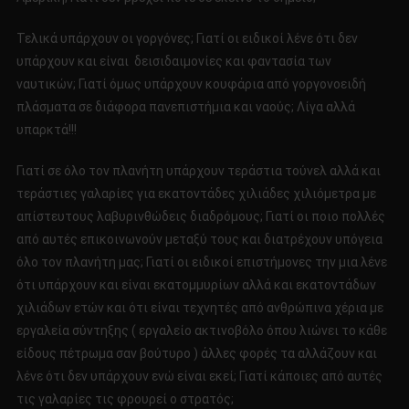
Τελικά υπάρχουν οι γοργόνες; Γιατί οι ειδικοί λένε ότι δεν
υπάρχουν και είναι δεισιδαιμονίες και φαντασία των
ναυτικών; Γιατί όμως υπάρχουν κουφάρια από γοργονοειδή
πλάσματα σε διάφορα πανεπιστήμια και ναούς; Λίγα αλλά
υπαρκτά!!!
Γιατί σε όλο τον πλανήτη υπάρχουν τεράστια τούνελ αλλά και
τεράστιες γαλαρίες για εκατοντάδες χιλιάδες χιλιόμετρα με
απίστευτους λαβυρινθώδεις διαδρόμους; Γιατί οι ποιο πολλές
από αυτές επικοινωνούν μεταξύ τους και διατρέχουν υπόγεια
όλο τον πλανήτη μας; Γιατί οι ειδικοί επιστήμονες την μια λένε
ότι υπάρχουν και είναι εκατομμυρίων αλλά και εκατοντάδων
χιλιάδων ετών και ότι είναι τεχνητές από ανθρώπινα χέρια με
εργαλεία σύντηξης ( εργαλείο ακτινοβόλο όπου λιώνει το κάθε
είδους πέτρωμα σαν βούτυρο ) άλλες φορές τα αλλάζουν και
λένε ότι δεν υπάρχουν ενώ είναι εκεί; Γιατί κάποιες από αυτές
τις γαλαρίες τις φρουρεί ο στρατός;