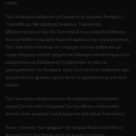
κοπεί;
Γιατί υπάρχουν άνθρωποι με ξεχωριστές ψυχικές δυνάμεις; (
Τηλεπάθειας, Μεταβίβαση Σκέψεως, Τηλεκίνηση,
Μελλοντολογία, κτλ,κτλ). Γιατί παλιά τους ονόμαζαν Μάγους
ποιο μετά Μέντιουμ αργότερα ενδιάμεσους και τώρα ψυχικούς;
Γιατί παλιά δεν πίστευαν ότι υπήρχαν τέτοιοι άνθρωποι μα
τώρα υπάρχουν ειδικά τμήματα σε διάφορα πανεπιστήμια στον
κόσμο όπου και διδάσκουν(;) ή μαθαίνουν το πώς να
χρησιμοποιούν τις δυνάμεις τους; Γιατί αυτοί οι άνθρωποι από
αρχαιοτάτους χρόνους έχουν αυτά τα χαρίσματα και για ποιο
σκοπό;
Γιατί ενώ έχουν εξαφανιστεί οι δεινόσαυροι κατά καιρούς
εμφανίζονται; Από πού εμφανίζονται; Μήπως κάποια από
αυτούς είναι ακόμη εν ζωή ή έρχονται από άλλες διαστάσεις;
Ποιος ο σκοπός των γραμμών της έρημου Νάζκα στην Νότιο
Αμερική; Γιατί δεν βρέχει ποτέ σε εκείνο το σημείο;