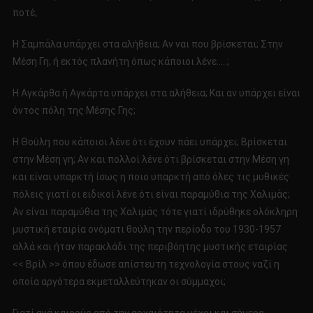
ποτέ;
Η Σαμπάλα υπάρχει στα αλήθεια; Αν ναι που βρίσκεται; Στην
Μέση Γη; ή εκτός πλανήτη όπως κάποιοι λένε…..;
Η Αγκάρθα ή Αγκάρτα υπάρχει στα αλήθεια; Και αν υπάρχει είναι
όντος πόλη της Μέσης Γης;
Η Θούλη που κάποιοι λένε ότι έχουν πάει υπάρχει; Βρίσκεται
στην Μέση γη; Αν και πολλοί λένε ότι βρίσκεται στην Μέση γη
και είναι υπαρκτή ίσως η ποιο υπαρκτή από όλες τις μυθικές
πόλεις γιατί οι ειδικοί λένε ότι είναι παραμύθια της Χαλιμάς;
Αν είναι παραμύθια της Χαλιμάς τότε γιατί ιδρύθηκε ολόκληρη
μυστική εταιρία ονόματι θούλη την περίοδο του 1930-1957
αλλά και ήταν παρακλάδι της περιβόητης μυστικής εταιρίας
<< Βρίλ >> όπου έδωσε απίστευτη τεχνολογία στους ναζί η
οποία αργότερα εκμεταλλεύτηκαν οι σύμμαχοι;