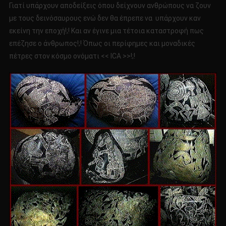
Γιατί υπάρχουν αποδείξεις όπου δείχνουν ανθρώπους να ζουν
με τους δεινόσαυρους ενώ δεν θα έπρεπε να υπάρχουν καν
εκείνη την εποχή!;! Και αν έγινε μια τέτοια καταστροφή πως
επέζησε ο άνθρωπος!;! Όπως οι περίφημες και μοναδικές
πέτρες στον κόσμο ονόματι << ICA >>!;!