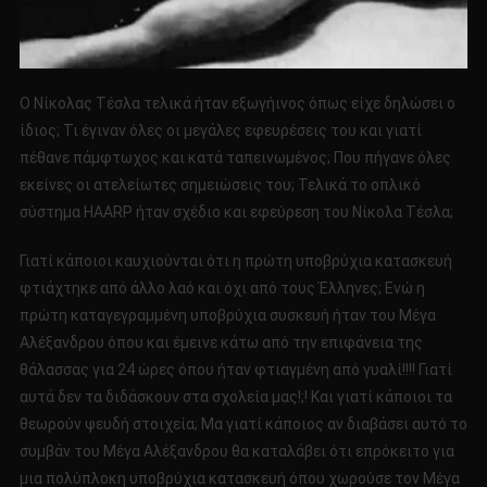
Ο Νίκολας Τέσλα τελικά ήταν εξωγήινος όπως είχε δηλώσει ο
ίδιος; Τι έγιναν όλες οι μεγάλες εφευρέσεις του και γιατί
πέθανε πάμφτωχος και κατά ταπεινωμένος; Που πήγανε όλες
εκείνες οι ατελείωτες σημειώσεις του; Τελικά το οπλικό
σύστημα HAARP ήταν σχέδιο και εφεύρεση του Νίκολα Τέσλα;
Γιατί κάποιοι καυχιούνται ότι η πρώτη υποβρύχια κατασκευή
φτιάχτηκε από άλλο λαό και όχι από τους Έλληνες; Ενώ η
πρώτη καταγεγραμμένη υποβρύχια συσκευή ήταν του Μέγα
Αλέξανδρου όπου και έμεινε κάτω από την επιφάνεια της
θάλασσας για 24 ώρες όπου ήταν φτιαγμένη από γυαλί!!!! Γιατί
αυτά δεν τα διδάσκουν στα σχολεία μας!;! Και γιατί κάποιοι τα
θεωρούν ψευδή στοιχεία; Μα γιατί κάποιος αν διαβάσει αυτό το
συμβάν του Μέγα Αλέξανδρου θα καταλάβει ότι επρόκειτο για
μια πολύπλοκη υποβρύχια κατασκευή όπου χωρούσε τον Μέγα