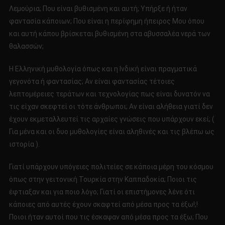
Λεμούρια; Που είναι βυθισμένη και αυτή; Υπήρξε ή ήταν
φαντασία κάποιων; Που είναι η περίφημη ήπειρος Μου όπου
και αυτή κάπου βρίσκεται βυθισμένη στα αβυσσαλέα νερά των
θαλασσών;
Η Ελληνική μυθολογία όπως και η Ινδική είναι πραγματικά
γεγονότα ή φαντασίας; Αν είναι φαντασίας τέτοιες
λεπτομέρειες τεράτων και τεχνολογίας πως είναι δυνατόν να
τις είχαν σκεφτεί οι τότε άνθρωποι; Αν είναι αλήθεια γιατί δεν
έχουν εκμεταλλευτεί τις αρχαίες γνώσεις που υπάρχουν εκεί; (
Για μένα και οι δυο μυθολογίες είναι αληθινές και τις βλέπω ως
ιστορία ).
Γιατί υπάρχουν υπόγειες πολιτείες σε κάποια μέρη του κόσμου
όπως στην γειτονική Τουρκία στην Καππαδοκία; Ποιοι τις
έφτιαξαν και για ποιο λόγο; Γιατί οι επιστήμονες λένε ότι
κάποιες από αυτές έχουν σκαφτεί από μέσα προς τα έξω!;!
Ποιοι ήταν αυτοί που τις έσκαψαν από μέσα προς τα έξω; Που