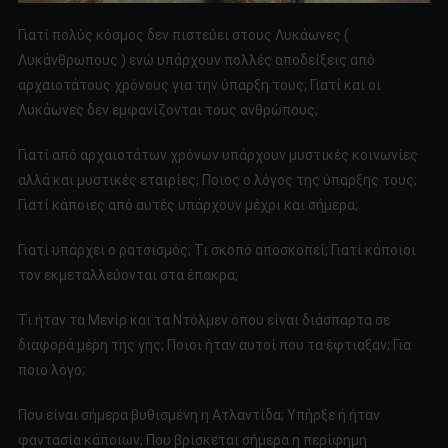
Γιατί πολύς κόσμος δεν πιστεύει στους Λυκάωνες (
Λυκάνθρωπους ) ενώ υπάρχουν πολλές αποδείξεις από
αρχαιοτάτους χρόνους για την ύπαρξη τους; Γιατί και οι
Λυκάωνες δεν εμφανίζονται τους ανθρώπους;
Γιατί από αρχαιοτάτων χρόνων υπάρχουν μυστικές κοινωνίες
αλλά και μυστικές εταιρίες; Ποιος ο λόγος της ύπαρξης τους;
Γιατί κάποιες από αυτές υπάρχουν μέχρι και σήμερα;
Γιατί υπάρχει ο ρατσισμός; Τι σκοπό αποσκοπεί; Γιατί κάποιοι
τον εκμεταλλεύονται στα έπακρα;
Τι ήταν τα Μενίρ και τα Ντόλμεν όπου είναι διάσπαρτα σε
διαφορά μέρη της γης; Ποιοι ήταν αυτοί που τα έφτιαξαν; Για
ποιο λόγο;
Που είναι σήμερα βυθισμένη η Ατλαντίδα; Υπήρξε ή ήταν
φαντασία κάποιων; Που βρίσκεται σήμερα η περίφημη