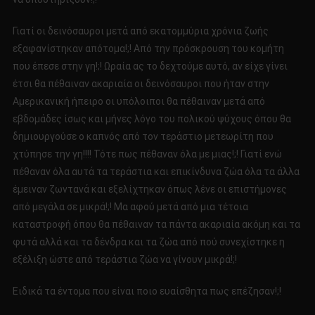
Γιατί οι δεινόσαυροι μετά από εκατομμύρια χρόνια ζωής
εξαφανίστηκαν απότομα!;! Από την πρόσκρουση του κομήτη
που έπεσε στην γη!;! Ωραία ας το δεχτούμε αυτό, αν είχε γίνει
έτσι θα πέθαιναν ακαριαία οι δεινόσαυροι που ήταν στην
Αμερικανική ήπειρο οι υπόλοιποι θα πέθαιναν μετά από
εβδομάδες ίσως και μήνες λόγο του πολικού ψύχους όπου θα
δημιουργούσε ο καπνός από τον τεράστιο μετεωρίτη που
χτύπησε την γη!!!! Τότε πως πέθαναν όλα με μιας!;! Γιατί ενώ
πέθαναν όλα αυτά τα τεράστια και επικίνδυνα ζώα όλα τα άλλα
έμειναν ζωντανά και εξελίχτηκαν όπως λένε οι επιστήμονες
από μεγάλα σε μικρά!;! Μα αφού μετά από μια τέτοια
καταστροφή όπου θα πέθαιναν τα πάντα ακαριαία ακόμη και τα
φυτά αλλά και τα δένδρα και τα ζώα από πού συνεχίστηκε η
εξέλιξη ώστε από τεράστια ζώα να γίνουν μικρά!;!
Ειδικά τα έντομα που είναι ποιο ευαίσθητα πως επέζησαν!;!