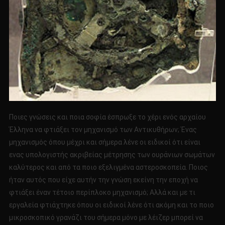
Ποιες γνώσεις και ποια σοφία έσπρωξε το χέρι ενός αρχαίου
Έλληνα να φτιάξει τον μηχανισμό των Αντικυθήρων; Ένας
μηχανισμός όπου μέχρι και σήμερα λένε οι ειδικοί ότι είναι
ενας υπολογιστής ακριβείας μέτρησης των ουράνιων σωμάτων
καλύτερος και από τα ποιο εξελιγμένα αστεροσκοπεία. Ποιος
ήταν αυτός που είχε αυτήν την γνώση εκείνη την εποχή να
φτιάξει έναν τέτοιο περίπλοκο μηχανισμό; Αλλά και με τι
εργαλεία φτιάχτηκε όπου οι ειδικοί λένε ότι ακόμη και το ποιο
μικροσκοπικό γρανάζι του σήμερα μόνο με λέιζερ μπορεί να