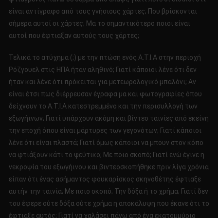
είναι αντίγραφο από τους γνήσιους χάρτες; Που βρίσκονται
σήμερα αυτοί οι χάρτες; Μα το σημαντικότερο ποιοι είναι
αυτοί που έφτιαξαν αυτούς τους χάρτες;
Τελικά το ατύχημα (;) με την πτώση ενός Α.Τ.Ι.Α στην περιοχή
Ρόζγουελ στις ΗΠΑ ήταν αληθινό; Γιατί κάποιοι λένε ότι δεν
ήταν και λένε ότι πρόκειται για μετεωρολογικό μπαλόνι; Αν
είναι έτσι πως διέρρευσαν έγραφα μα και φωτογραφίες όπου
δείχνουν το Α.Τ.Ι.Α κατεστρεμμένο και την περισυλλογή των
εξωγήινων; Γιατί υπάρχουν ακόμη και βίντεο ταινίες από εκείνη
την εποχή όπου είναι μάρτυρες των γεγονότων; Γιατί κάποιοι
λένε ότι είναι πλαστά; Γιατί όμως κάποιοι να μπουν στον κόπο
να φτιάξουν κάτι το ψεύτικο; Με ποιο σκοπό; Γιατί ενώ έγινε η
νεκροψία του εξωγήινου και βιντεοσκοπήθηκε πριν λίγα χρόνια
είπαν ότι ένας ασήμαντος φουκαρίσκος σκηνοθέτης έφτιαξε
αυτήν την ταινία; Με ποιο σκοπό; Την δόξα ή το χρήμα; Γιατί δεν
του έφερε ούτε δόξα ούτε χρήμα η αποκάλυψη που έκανε ότι το
έφτιαξε αυτός; Γιατί να χαλάσει πάνω από ένα εκατομμύριο