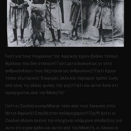
Γιατί για τους πυγμαίους της Αφρικής έχουν βγάλει τόσους
θρύλους που δεν στέκουν!;! Γιατί μετά δυσκολίας οι τότε
ανθρωπολόγοι τους δέχτηκαν ως ανθρώπους!;! Γιατί έχουν
τόσες εξωτερικές διαφορές άλλα και περίεργο τρόπο ζωής
από όλες τις άλλες φυλές της γης!;! Γιατί και αυτοί λένε ότι
προέρχονται από την Μέση Γη!;!
Γιατί οι Ζουλού κυνηγήθηκαν τόσο από τους λευκούς στην
Νότιο Αφρική!;! Επειδή ήταν πολεμοχαρείς!;! Όχι!!!! Διότι οι
Ζουλού έλεγαν εκείνη την εποχή και υπάρχουν αποδείξεις για
αυτό ότι είχαν έρθει και αυτοί από την Μέση Γη, οι Λευκοί οι