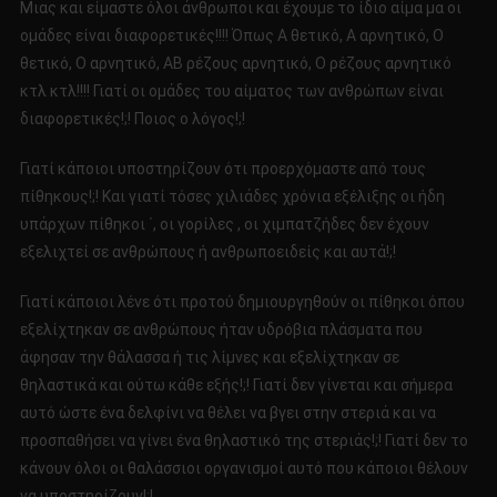
Μιας και είμαστε όλοι άνθρωποι και έχουμε το ίδιο αίμα μα οι
ομάδες είναι διαφορετικές!!!! Όπως Α θετικό, Α αρνητικό, Ο
θετικό, Ο αρνητικό, ΑΒ ρέζους αρνητικό, Ο ρέζους αρνητικό
κτλ κτλ!!!! Γιατί οι ομάδες του αίματος των ανθρώπων είναι
διαφορετικές!;! Ποιος ο λόγος!;!
Γιατί κάποιοι υποστηρίζουν ότι προερχόμαστε από τους
πίθηκους!;! Και γιατί τόσες χιλιάδες χρόνια εξέλιξης οι ήδη
υπάρχων πίθηκοι ΄, οι γορίλες , οι χιμπατζήδες δεν έχουν
εξελιχτεί σε ανθρώπους ή ανθρωποειδείς και αυτά!;!
Γιατί κάποιοι λένε ότι προτού δημιουργηθούν οι πίθηκοι όπου
εξελίχτηκαν σε ανθρώπους ήταν υδρόβια πλάσματα που
άφησαν την θάλασσα ή τις λίμνες και εξελίχτηκαν σε
θηλαστικά και ούτω κάθε εξής!;! Γιατί δεν γίνεται και σήμερα
αυτό ώστε ένα δελφίνι να θέλει να βγει στην στεριά και να
προσπαθήσει να γίνει ένα θηλαστικό της στεριάς!;! Γιατί δεν το
κάνουν όλοι οι θαλάσσιοι οργανισμοί αυτό που κάποιοι θέλουν
να υποστηρίζουν!;!