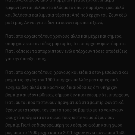
Γιατί ανά καιρούς από την αρχαιότητα μέχρι και σήμερα
εμφανίζονται αλλόκοτα πλάσματα όπως παράξενα ζώα αλλά
και θαλάσσια και λιμναία τέρατα ; Από πού έρχονται; Ζουν εδώ
μαζί μας; Αν ναι γιατί δεν τα συναντάμε ποτέ ξανά;
Γιατί από αρχαιοτάτους χρόνους αλλά και μέχρι και σήμερα
υπάρχουν εκατοντάδες μαρτυρίες ότι υπάρχουν φαντάσματα;
Γιατί κάποιοι τα απορρίπτουν ενώ υπάρχουν τόσες αποδείξεις
για την ύπαρξη τους;
Γιατί από αρχαιοτάτους χρόνους και ειδικά στον μεσαίωνα και
μέχρι τις αρχές του 1900 υπήρχαν πολλές μαρτυρίες από
εφημερίδες αλλά και κρατικές δικαιοδοσίες ότι υπήρχαν
βαμπίρ και εξοντώθηκαν, σήμερα δεν πιστεύουμε ότι υπάρχουν;
Γιατί αυτοί που πιστεύουν πραγματικά στα βαμπίρ φανατικά
έχουν μετατρέψει τον εαυτό τους σε βαμπίρ με το να κάνουν
φρυχτά πράγματα στο σώμα τους ώστε να μοιάζουν σαν
βαμπίρ; Γιατί σε διάφορα μέρη του κόσμου ακόμη και η χώρα
μας από το 1900 μέχρι και το 2011 έχουν γίνει πάνω από 1500