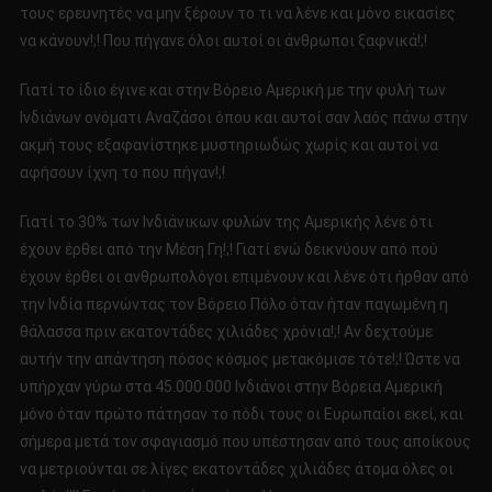
τους ερευνητές να μην ξέρουν το τι να λένε και μόνο εικασίες
να κάνουν!;! Που πήγανε όλοι αυτοί οι άνθρωποι ξαφνικά!;!
Γιατί το ίδιο έγινε και στην Βόρειο Αμερική με την φυλή των
Ινδιάνων ονόματι Αναζάσοι όπου και αυτοί σαν λαός πάνω στην
ακμή τους εξαφανίστηκε μυστηριωδώς χωρίς και αυτοί να
αφήσουν ίχνη το που πήγαν!;!
Γιατί το 30% των Ινδιάνικων φυλών της Αμερικής λένε ότι
έχουν έρθει από την Μέση Γη!;! Γιατί ενώ δεικνύουν από πού
έχουν έρθει οι ανθρωπολόγοι επιμένουν και λένε ότι ήρθαν από
την Ινδία περνώντας τον Βόρειο Πόλο όταν ήταν παγωμένη η
θάλασσα πριν εκατοντάδες χιλιάδες χρόνια!;! Αν δεχτούμε
αυτήν την απάντηση πόσος κόσμος μετακόμισε τότε!;! Ώστε να
υπήρχαν γύρω στα 45.000.000 Ινδιάνοι στην Βόρεια Αμερική
μόνο όταν πρώτο πάτησαν το πόδι τους οι Ευρωπαίοι εκεί, και
σήμερα μετά τον σφαγιασμό που υπέστησαν από τους αποίκους
να μετριούνται σε λίγες εκατοντάδες χιλιάδες άτομα όλες οι