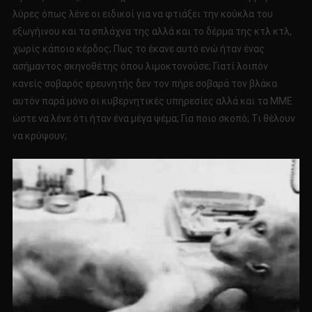
λύρες όπως λένε οι ειδικοί για να φτιάξει την κούκλα του
εξωγήινου και τα σπλάχνα της αλλά και το δέρμα της κτλ κτλ,
χωρίς κάποιο κέρδος; Πως το έκανε αυτό ενώ ήταν ένας
ασήμαντος σκηνοθέτης όπου λιμοκτονούσε; Γιατί λοιπόν
κανείς σοβαρός ερευνητής δεν τον πήρε σοβαρά τον βλάκα
αυτόν παρά μόνο οι κυβερνητικές υπηρεσίες αλλά και τα ΜΜΕ
ώστε να λένε ότι ήταν ένα μέγα ψέμα; Για ποιο σκοπό; Τι θέλουν
να κρύψουν;