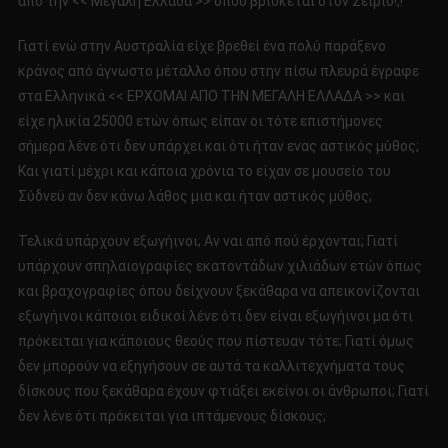
από την << Μεγάλη Ελλάδα >> όπου βρίσκεται στον Σείριο!;!
Γιατί ενώ στην Αυστραλία είχε βρεθεί ένα πολύ παράξενο
κράνος από άγνωστο μέταλλο όπου στην πίσω πλευρά έγραφε
στα Ελληνικά << ΕΡΧΟΜΑΙ ΑΠΟ ΤΗΝ ΜΕΓΑΛΗ ΕΛΛΑΔΑ >> και
είχε ηλικία 25000 ετών όπως είπαν οι τότε επιστήμονες
σήμερα λένε ότι δεν υπάρχει και ότι ήταν ενας αστικός μύθος;
Και γιατί μέχρι και κάποια χρόνια το είχαν σε μουσείο του
Σύδνεϋ αν δεν κάνω λάθος μια και ήταν αστικός μύθος;
Τελικά υπάρχουν εξωγήινοι; Αν ναι από πού έρχονται; Γιατί
υπάρχουν σπηλαιογραφίες εκατοντάδων χιλιάδων ετών όπως
και βραχογραφίες όπου δείχνουν ξεκάθαρα να απεικονίζονται
εξωγήινοι κάποιοι ειδικοί λένε ότι δεν είναι εξωγήινοι μα ότι
πρόκειται για κάποιους θεούς που πίστευαν τότε; Γιατί όμως
δεν μπορούν να εξηγήσουν σε αυτά τα καλλιτεχνήματα τους
δίσκους που ξεκάθαρα έχουν φτιάξει εκείνοι οι άνθρωποι; Γιατί
δεν λένε ότι πρόκειται για ιπτάμενους δίσκους;