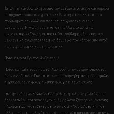
<<
Σε όλη την ανθρωπότητα από την αρχαιότητα μέχρι και σήμερα
ΕΡΩΤΗΜΑΤΙΚΑ
υπάρχουν κάποια αινιγματικά << Ερωτηματικά >> τα οποία
>>
προβλημάτιζαν αλλά και προβληματίζουν ακόμα τους
ΤΟΥ
ανθρώπους. Η γνώμη μου είναι ότι πολλά από αυτά τα
ΚΟΣΜΟΥ!!!!!
αινιγματικά << Ερωτηματικά >> θα προβληματίζουν και την
μελλοντική ανθρωπότητα!!!! Ας δούμε λοιπόν κάποια από αυτά
τα αινιγματικά << Ερωτηματικά >>:
Ποιοι ήταν οι Πρώτοι Άνθρωποι!;!
Ποιος έφτιαξε τους πρωτόπλαστους!;!…. αν οι πρωτόπλαστοι
ήταν ο Αδάμ και η Εύα τότε πως δημιουργήθηκαν η μαύρη φυλή,
η ερυθρόμορφη φυλή, η λευκή φυλή, η κίτρινη φυλή!;!
Για την μαύρη φυλή λένε ότι αυξήθηκε η μελαμίνη που έχουμε
όλοι οι άνθρωποι στον οργανισμό μας λόγο ζέστης και έντονης
ηλιοφάνειας, γιατί δεν έγινε το ίδιο στην Νότια Αμερική ή σε
άλλα σημεία του πλανήτη μας όπου περνά ο ισημερινός και έχει