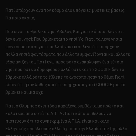
Γιατί υπάρχουν ανά τον κόσμο όλο υπόγειες μυστικές βάσεις;
Για ποιο σκοπό;
Που είναι το θρυλικό νησί Άβαλον; Και γιατί κάποιοι λένε ότι
δεν είναι νησί; Που βρίσκεται το νησί Υς; Γιατί τα λένε νησιά
φαντάσματα και γιατί πολλοί ναυτικοί λένε ότι υπάρχουν
πολλά νησιά φαντάσματα που άλλοτε εμφανίζονται και άλλοτε
εξαφανίζονται; Γιατί ενώ πρόσφατα ανακάλυψαν ένα τέτοιο
νησί που ούτε ο δορυφόρος αλλά ούτε και το GOOGLE δεν το
έβρισκε αλλά ούτε το έβλεπε το ανοσοποίησαν το θέμα; Γιατί
είπαν ότι ήταν λάθος και ότι υπήρχε και γιατί GOOGLE μια το
βρίσκει και μια όχι;
Γιατί ο Όλυμπος έχει τόσα παράξενα συμβάντα με πρώτα και
καλύτερα από αυτά τα Α.Τ.Ι.Α.; Γιατί κάποιοι θέλουν να
πιστεύουν ότι τα συγκεκριμένα Α.Τ.Ι.Α. είναι και καλά
Ελληνικής προέλευσης αλλά όχι από την Ελλάδα της Γης αλλά