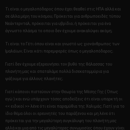
Τι είναι ο μεγαλοπόδαρος όπου έχει θεαθεί στις ΗΠΑ αλλά και
σε άλλα μέρη του κόσμου; Πρόκειται για ανθρωποειδές τύπου
Νεάντερνταλ, πρόκειται για υβρίδιο; ή πρόκειται για ένα
άγνωστο πλάσμα το οποιο δεν έχουμε ανακαλύψει ακόμη;
Τι είναι το Γέτι όπου είναι και γνωστό ως χιονάνθρωπος των
Ιμαλάϊων; Είναι κάτι παρεμφερές όπως ο μεγαλοπόδαρος;
Γιατί δεν έχουμε εξερευνήσει τον βυθό της θάλασσας του
πλανήτη μας και σπαταλάμε πολλά δισεκατομμύρια για
ψάξουμε για άλλους πλανήτες;
Γιατί κάποιοι πιστεύουν στην Θεωρία της Μέσης Γης ( Όπως
εγώ ) και ενώ υπάρχουν τόσες αποδείξεις ότι είναι υπαρκτή οι
<< ειδικοί >> λένε ότι είναι παραμύθια της Χαλιμάς; Γιατί για το
ίδιο θέμα όλοι οι ερευνητές του παράξενου και μη λένε ότι
πρόκειται για την μεγαλύτερη συγκάλυψη του πλανήτη μας
αλλά και μια από τις μεγαλύτερες συνωμοσίες όπου έχουν γίνει