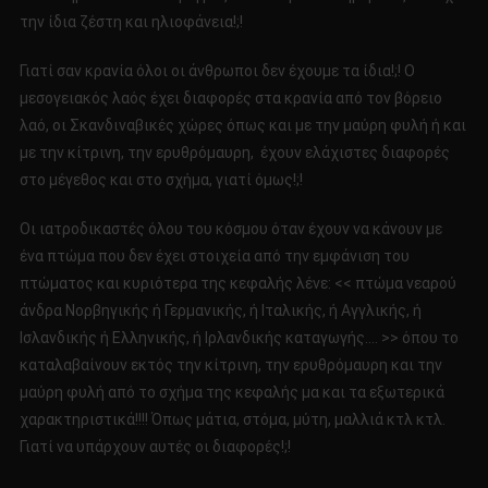
την ίδια ζέστη και ηλιοφάνεια!;!
Γιατί σαν κρανία όλοι οι άνθρωποι δεν έχουμε τα ίδια!;! Ο
μεσογειακός λαός έχει διαφορές στα κρανία από τον βόρειο
λαό, οι Σκανδιναβικές χώρες όπως και με την μαύρη φυλή ή και
με την κίτρινη, την ερυθρόμαυρη, έχουν ελάχιστες διαφορές
στο μέγεθος και στο σχήμα, γιατί όμως!;!
Οι ιατροδικαστές όλου του κόσμου όταν έχουν να κάνουν με
ένα πτώμα που δεν έχει στοιχεία από την εμφάνιση του
πτώματος και κυριότερα της κεφαλής λένε: << πτώμα νεαρού
άνδρα Νορβηγικής ή Γερμανικής, ή Ιταλικής, ή Αγγλικής, ή
Ισλανδικής ή Ελληνικής, ή Ιρλανδικής καταγωγής…. >> όπου το
καταλαβαίνουν εκτός την κίτρινη, την ερυθρόμαυρη και την
μαύρη φυλή από το σχήμα της κεφαλής μα και τα εξωτερικά
χαρακτηριστικά!!!! Όπως μάτια, στόμα, μύτη, μαλλιά κτλ κτλ.
Γιατί να υπάρχουν αυτές οι διαφορές!;!