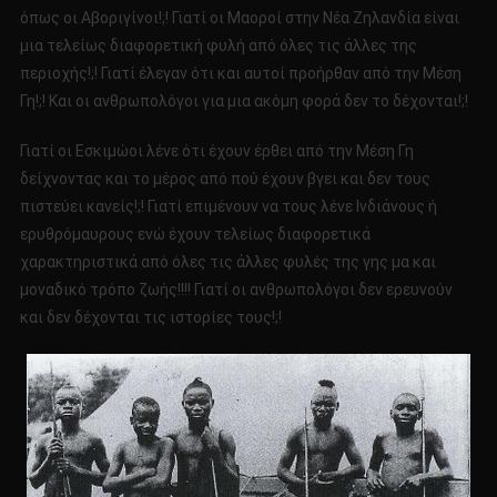
όπως οι Αβοριγίνοι!;! Γιατί οι Μαοροί στην Νέα Ζηλανδία είναι
μια τελείως διαφορετική φυλή από όλες τις άλλες της
περιοχής!;! Γιατί έλεγαν ότι και αυτοί προήρθαν από την Μέση
Γη!;! Και οι ανθρωπολόγοι για μια ακόμη φορά δεν το δέχονται!;!
Γιατί οι Εσκιμώοι λένε ότι έχουν έρθει από την Μέση Γη
δείχνοντας και το μέρος από πού έχουν βγει και δεν τους
πιστεύει κανείς!;! Γιατί επιμένουν να τους λένε Ινδιάνους ή
ερυθρόμαυρους ενώ έχουν τελείως διαφορετικά
χαρακτηριστικά από όλες τις άλλες φυλές της γης μα και
μοναδικό τρόπο ζωής!!!! Γιατί οι ανθρωπολόγοι δεν ερευνούν
και δεν δέχονται τις ιστορίες τους!;!