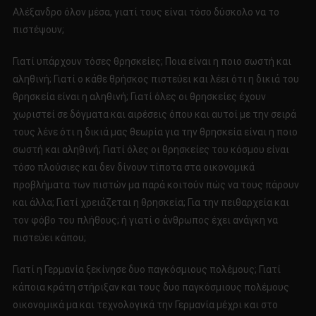
Αλέξανδρο όλον μέσα, γιατί τους είναι τόσο δύσκολο να το
πιστέψουν;
Γιατί υπάρχουν τόσες θρησκείες; Ποια είναι η ποιο σωστή και
αληθινή; Γιατί ο κάθε θρήσκος πιστεύει και λέει ότι η δικιά του
θρησκεία είναι η αληθινή; Γιατί όλες οι θρησκείες έχουν
χωριστεί σε δόγματα και αιρέσεις όπου και αυτοί με την σειρά
τους λένε ότι η δικιά μας θεωρία για την θρησκεία είναι η ποιο
σωστή και αληθινή; Γιατί όλες οι θρησκείες του κόσμου είναι
τόσο πλούσιες και δεν δίνουν τίποτα στα οικονομικά
προβλήματα των πιστών μα παρά κοιτούν πώς να τους πάρουν
και άλλα; Γιατί χρειάζεται η θρησκεία; Για την πειθαρχεία και
τον φόβο του πλήθους; ή γιατί ο άνθρωπος έχει ανάγκη να
πιστεύει κάπου;
Γιατί η Γερμανία ξεκίνησε δυο παγκόσμιους πολέμους; Γιατί
κάποια κράτη στήριξαν και τους δυο παγκόσμιους πολέμους
οικονομικά μα και τεχνολογικά την Γερμανία μέχρι και στο