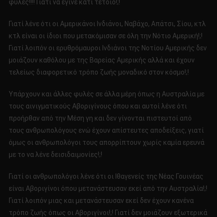
φυλές!!!! Γιατί να έγινε κάτι τέτοιο!;!
Γιατί λένε ότι οι Αμερικάνοι Ινδιάνοι, Ναβάχο, Απάτσι, Σίου, κτλ
κτλ είναι οι ίδιοι που μετακόμισαν σε όλη την Νότιο Αμερική!;!
Γιατί λοιπόν οι ερυθρόμαυροι Ινδιάνοι της Νοτίου Αμερικής δεν
μοιάζουν καθόλου με της Βαρείας Αμερικής αλλά και έχουν
τελείως διαφορετικό τρόπο ζωής μοναδικό στον κόσμο!;!
Υπάρχουν και άλλες φυλές σε άλλα μέρη όπως η Αυστραλία με
τους αινιγματικούς Αβοριγίνους όπου και αυτοί λένε ότι
προήρθαν από την Μέση γη και δεν γίνονται πιστευτοί από
τους ανθρωπολόγους ενώ έχουν απίστευτες αποδείξεις, γιατί
όμως οι ανθρωπολόγοι τους απορρίπτουν χωρίς καμία ερευνά
με το να λένε δεισιδαιμονίες!;!
Γιατί οι ανθρωπολόγοι λένε ότι οι Ιθαγενείς της Νέας Γουινέας
είναι Αβοριγίνοι όπου μετανάστευσαν εκεί από την Αυστραλία!;!
Γιατί λοιπόν μιας και μετανάστευσαν εκεί δεν έχουν κανένα
τρόπο ζωής όπως οι Αβοριγίνοι!;! Γιατί δεν μοιάζουν εξωτερικά