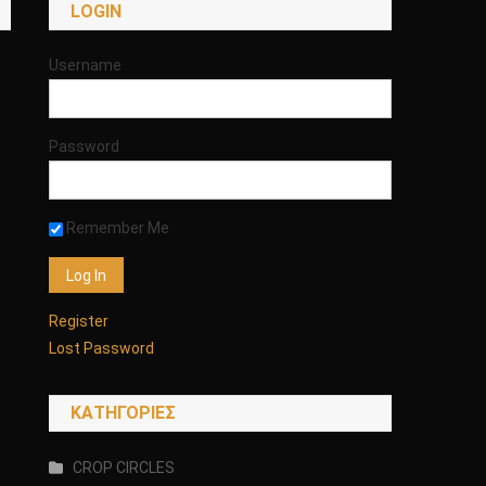
LOGIN
Username
Password
Remember Me
Register
Lost Password
KΑΤΗΓΟΡΊΕΣ
CROP CIRCLES