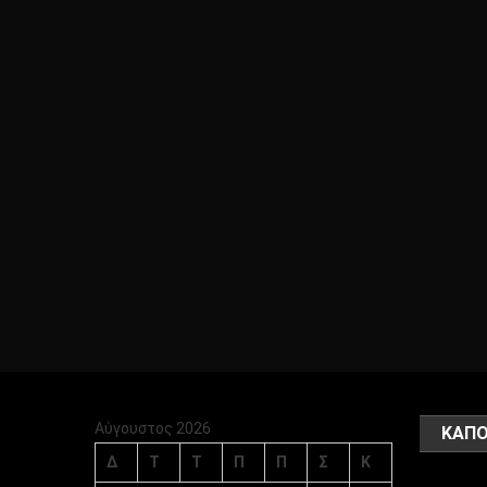
Αύγουστος 2026
ΚΑΠΟ
Δ
Τ
Τ
Π
Π
Σ
Κ