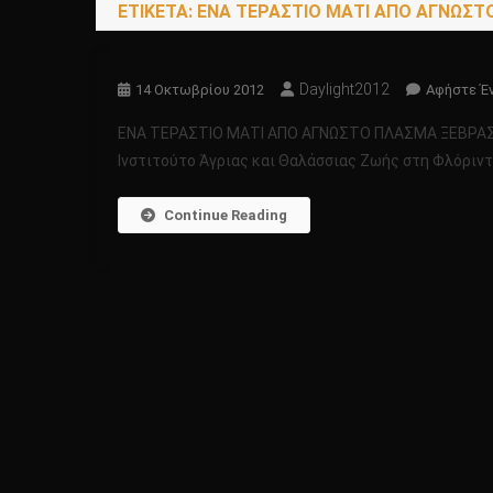
ΕΤΙΚΈΤΑ:
ΕΝΑ ΤΕΡΑΣΤΙΟ ΜΑΤΙ ΑΠΟ ΑΓΝΩΣΤΟ
Daylight2012
14 Οκτωβρίου 2012
Αφήστε Έ
ΕΝΑ ΤΕΡΑΣΤΙΟ ΜΑΤΙ ΑΠΟ ΑΓΝΩΣΤΟ ΠΛΑΣΜΑ ΞΕΒΡΑΣΤΗ
Ινστιτούτο Άγριας και Θαλάσσιας Ζωής στη Φλόριντα
Continue Reading