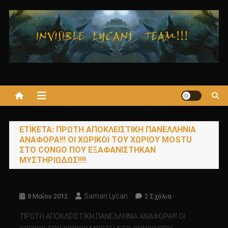
Μεταπηδήστε
στο
περιεχόμενο
ΕΤΙΚΈΤΑ:
ΠΡΩΤΗ ΑΠΟΚΛΕΙΣΤΙΚΗ ΠΑΝΕΛΛΗΝΙΑ
ΑΝΑΦΟΡΑ!!! ΟΙ ΧΩΡΙΚΟΙ ΤΟΥ ΧΩΡΙΟΥ MOSTU
ΣΤΟ CONGO ΠΟΥ ΕΞΑΦΑΝΙΣΤΗΚΑΝ
ΜΥΣΤΗΡΙΩΔΩΣ!!!!
Saman Lycan
Στο
8 Μαΐου 2012
2 Σχόλια
ΠΡΩΤΗ
ΠΡΩΤΗ ΑΠΟΚΛΕΙΣΤΙΚΗ ΠΑΝΕΛΛΗΝΙΑ ΑΝΑΦΟΡΑ!!! ΟΙ
ΑΠΟΚΛΕΙΣΤΙΚΗ