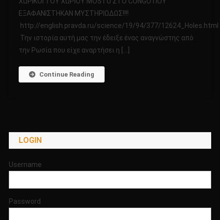
ΧΩΡΙΚΟΙ ΤΟΥ ΧΩΡΙΟΥ MOSTU ΣΤΟ CONGO ΠΟΥ
ΠΑΝΕΛΛΗΝΙΑ
ΕΞΑΦΑΝΙΣΤΗΚΑΝ ΜΥΣΤΗΡΙΩΔΩΣ!!!!
ΑΝΑΦΟΡΑ!!!
http://english.pravda.ru/science/19/94/377/12624_Holes.html
ΟΙ
ΧΩΡΙΚΟΙ
Την ιστορία αυτή μας την έδειξε ένας αναγνώστης από
ΤΟΥ
την Ρωσία που είχε αναρτήσει η […]
ΧΩΡΙΟΥ
MOSTU
Continue Reading
ΣΤΟ
CONGO
ΠΟΥ
ΕΞΑΦΑΝΙΣΤΗΚΑΝ
ΜΥΣΤΗΡΙΩΔΩΣ!!!!
LOGIN
Username
Password