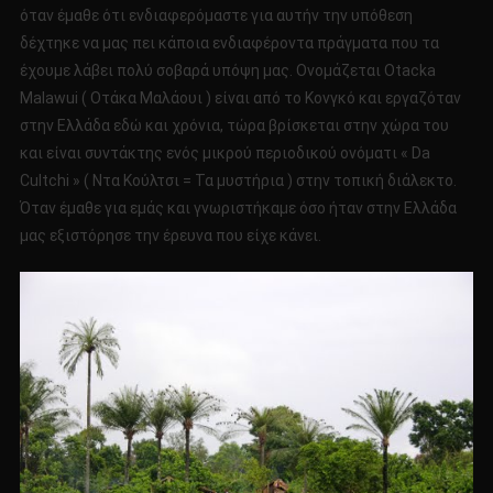
όταν έμαθε ότι ενδιαφερόμαστε για αυτήν την υπόθεση
δέχτηκε να μας πει κάποια ενδιαφέροντα πράγματα που τα
έχουμε λάβει πολύ σοβαρά υπόψη μας. Ονομάζεται Οtacka
Malawui ( Oτάκα Μαλάουι ) είναι από το Κονγκό και εργαζόταν
στην Ελλάδα εδώ και χρόνια, τώρα βρίσκεται στην χώρα του
και είναι συντάκτης ενός μικρού περιοδικού ονόματι « Da
Cultchi » ( Ντα Κούλτσι = Τα μυστήρια ) στην τοπική διάλεκτο.
Όταν έμαθε για εμάς και γνωριστήκαμε όσο ήταν στην Ελλάδα
μας εξιστόρησε την έρευνα που είχε κάνει.