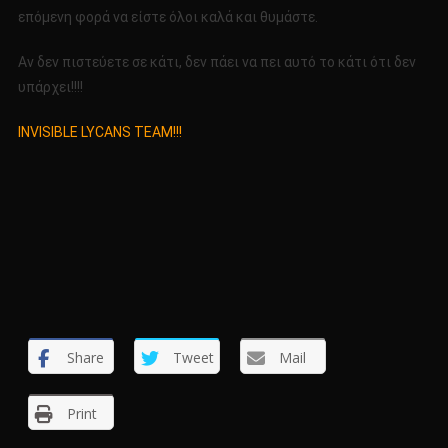
επόμενη φορά να είστε όλοι καλά και θυμάστε.
Αν δεν πιστεύετε σε κάτι, δεν πάει να πει αυτό το κάτι ότι δεν
υπάρχει!!!!
INVISIBLE LYCANS TEAM!!!
Share
Tweet
Mail
Print