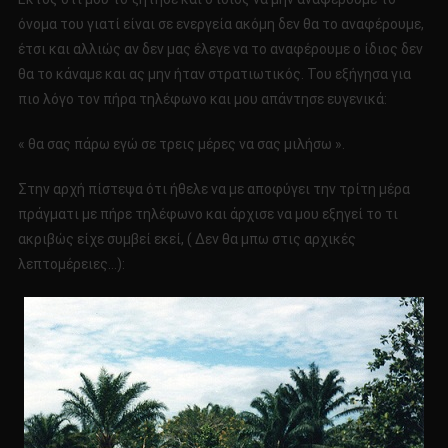
όνομα του γιατί είναι σε ενεργεία ακόμη δεν θα το αναφέρουμε,
έτσι και αλλιώς αν δεν μας έλεγε να το αναφέρουμε ο ίδιος δεν
θα το κάναμε και ας μην ήταν στρατιωτικός. Του εξήγησα για
πιο λόγο τον πήρα τηλέφωνο και μου απάντησε ευγενικά:
« θα σας πάρω εγώ σε τρεις μέρες να σας μιλήσω ».
Στην αρχή πίστεψα ότι ήθελε να με αποφύγει την τρίτη μέρα
πράγματι με πήρε τηλέφωνο και άρχισε να μου εξηγεί το τι
ακριβώς είχε συμβεί εκεί, ( Δεν θα μπω στις αρχικές
λεπτομέρειες…):