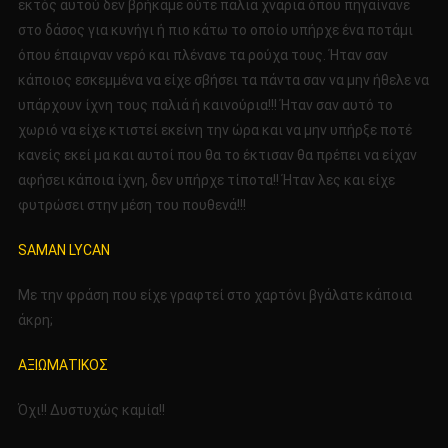
εκτός αυτού δεν βρήκαμε ούτε παλιά χνάρια όπου πηγαίνανε
στο δάσος για κυνήγι ή πιο κάτω το οποίο υπήρχε ένα ποτάμι
όπου έπαιρναν νερό και πλένανε τα ρούχα τους. Ήταν σαν
κάποιος εσκεμμένα να είχε σβήσει τα πάντα σαν να μην ήθελε να
υπάρχουν ίχνη τους παλιά ή καινούρια!!! Ήταν σαν αυτό το
χωριό να είχε κτιστεί εκείνη την ώρα και να μην υπήρξε ποτέ
κανείς εκεί μα και αυτοί που θα το έκτισαν θα πρέπει να είχαν
αφήσει κάποια ίχνη, δεν υπήρχε τίποτα!! Ήταν λες και είχε
φυτρώσει στην μέση του πουθενά!!!
SAMAN LYCAN
Με την φράση που είχε γραφτεί στο χαρτόνι βγάλατε κάποια
άκρη;
ΑΞΙΩΜΑΤΙΚΟΣ
Όχι!! Δυστυχώς καμία!!