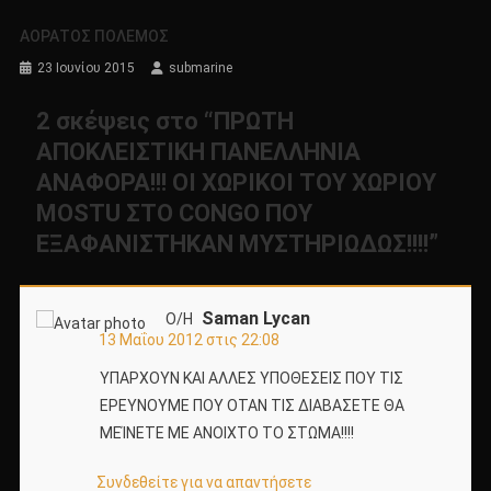
ΑΟΡΑΤΟΣ ΠΟΛΕΜΟΣ
23 Ιουνίου 2015
submarine
2 σκέψεις στο “
ΠΡΩΤΗ
ΑΠΟΚΛΕΙΣΤΙΚΗ ΠΑΝΕΛΛΗΝΙΑ
ΑΝΑΦΟΡΑ!!! ΟΙ ΧΩΡΙΚΟΙ ΤΟΥ ΧΩΡΙΟΥ
MOSTU ΣΤΟ CONGO ΠΟΥ
ΕΞΑΦΑΝΙΣΤΗΚΑΝ ΜΥΣΤΗΡΙΩΔΩΣ!!!!
”
Saman Lycan
Ο/Η
13 Μαΐου 2012 στις 22:08
ΥΠΑΡΧΟΥΝ ΚΑΙ ΑΛΛΕΣ ΥΠΟΘΕΣΕΙΣ ΠΟΥ ΤΙΣ
ΕΡΕΥΝΟΥΜΕ ΠΟΥ ΟΤΑΝ ΤΙΣ ΔΙΑΒΑΣΕΤΕ ΘΑ
ΜΕΊΝΕΤΕ ΜΕ ΑΝΟΙΧΤΟ ΤΟ ΣΤΩΜΑ!!!!
Συνδεθείτε για να απαντήσετε