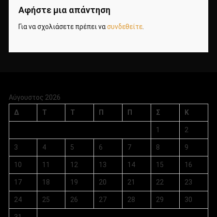
Αφήστε μια απάντηση
Για να σχολιάσετε πρέπει να
συνδεθείτε
.
Αύγουστος 2026
Δ
Τ
Τ
Π
Π
Σ
Κ
1
2
3
4
5
6
7
8
9
10
11
12
13
14
15
16
17
18
19
20
21
22
23
24
25
26
27
28
29
30