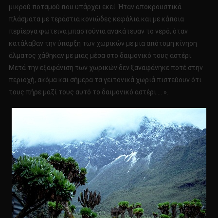
μικρού ποταμού που υπάρχει εκεί. Ήταν αποκρουστικά
πλάσματα με τεράστια κονιώδες κεφάλια και με κάποια
περίεργα φωτεινά μπαστούνια ανακάτευαν το νερό, όταν
κατάλαβαν την ύπαρξη των χωρικών με μια απότομη κίνηση
άλματος χάθηκαν με μιας μέσα στο δαιμονικό τους αστέρι.
Μετά την εξαφάνιση των χωρικών δεν ξαναφάνηκε ποτέ στην
περιοχή, ακόμα και σήμερα τα γειτονικά χωριά πιστεύουν ότι
τους πήρε μαζί τους αυτό το δαιμονικό αστέρι…. ».