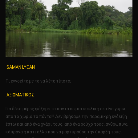
SAMAN LYCAN
Τι εννοείτε με το να λέτε τίποτα;
ΑΞΙΩΜΑΤΙΚΟΣ
Για δέκα μέρες ψάξαμε τα πάντα σε μια κυκλική ακτίνα γύρω
από το χωριό τα πάντα!!! Δεν βρήκαμε την παραμικρή ένδειξη
έστω και από ένα χνάρι τους, από ένα ρούχο τους, ανθρώπινα
κόπρανα ή κάτι άλλο που να μαρτυρούσε την ύπαρξη τους,