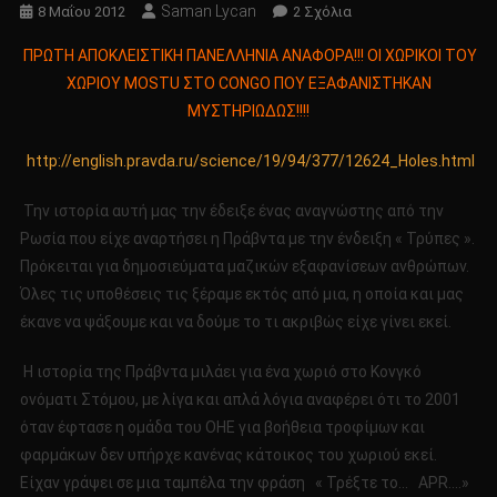
Saman Lycan
Στο
8 Μαΐου 2012
2 Σχόλια
ΠΡΩΤΗ
ΠΡΩΤΗ ΑΠΟΚΛΕΙΣΤΙΚΗ ΠΑΝΕΛΛΗΝΙΑ ΑΝΑΦΟΡΑ!!! ΟΙ ΧΩΡΙΚΟΙ ΤΟΥ
ΑΠΟΚΛΕΙΣΤΙΚΗ
ΧΩΡΙΟΥ MOSTU ΣΤΟ CONGO ΠΟΥ ΕΞΑΦΑΝΙΣΤΗΚΑΝ
ΠΑΝΕΛΛΗΝΙΑ
ΜΥΣΤΗΡΙΩΔΩΣ!!!!
ΑΝΑΦΟΡΑ!!!
ΟΙ
http://english.pravda.ru/science/19/94/377/12624_Holes.html
ΧΩΡΙΚΟΙ
ΤΟΥ
Την ιστορία αυτή μας την έδειξε ένας αναγνώστης από την
ΧΩΡΙΟΥ
Ρωσία που είχε αναρτήσει η Πράβντα με την ένδειξη « Τρύπες ».
MOSTU
Πρόκειται για δημοσιεύματα μαζικών εξαφανίσεων ανθρώπων.
ΣΤΟ
CONGO
Όλες τις υποθέσεις τις ξέραμε εκτός από μια, η οποία και μας
ΠΟΥ
έκανε να ψάξουμε και να δούμε το τι ακριβώς είχε γίνει εκεί.
ΕΞΑΦΑΝΙΣΤΗΚΑΝ
ΜΥΣΤΗΡΙΩΔΩΣ!!!!
Η ιστορία της Πράβντα μιλάει για ένα χωριό στο Κονγκό
ονόματι Στόμου, με λίγα και απλά λόγια αναφέρει ότι το 2001
όταν έφτασε η ομάδα του ΟΗΕ για βοήθεια τροφίμων και
φαρμάκων δεν υπήρχε κανένας κάτοικος του χωριού εκεί.
Είχαν γράψει σε μια ταμπέλα την φράση « Τρέξτε το… APR….»