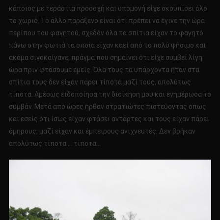
κάποιος με τεράστια προσοχή και υπομονή είχε σκουπίσει όλο
το χωριό. Το άλλο παράξενο είναι ότι πρέπει να έγινε την ώρα
περίπου του φαγητού, σχεδόν όλα τα σπίτια είχαν το φαγητό
πάνω στην φωτιά τα οποία είχαν καεί από το πολύ ψήσιμο και
ακόμα σιγοκαίγανε, πράγμα που σημαίνει ότι είχε συμβεί λίγη
ώρα πριν φτάσουμε εμείς. Όλα τους τα υπάρχοντα ήταν στα
σπίτια τους δεν είχαν πάρει τίποτα μαζί τους, απολύτως
τίποτα. Αμέσως ειδοποίησα την διοίκηση μου και ενημέρωσα το
συμβάν. Μετά από ώρες ήρθαν στρατιώτες πιστεύοντας όπως
και εσείς ότι ίσως είχαν φτάσει αντάρτες και τους είχαν πάρει
όμηρους, μαζί είχαν και έμπειρους ανιχνευτές. Δεν βρήκαν
απολύτως τίποτα…. τίποτα…