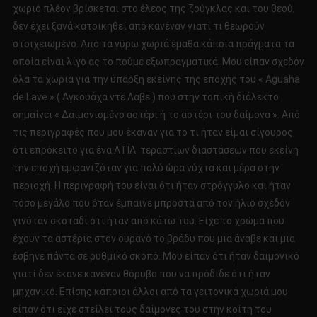
χωριό πλέον βρίσκεται στο έλεος της ζούγκλας και του θεού,
δεν έχει ξανά κατοικηθεί από κανέναν γιατί τι θεωρούν
στοιχειωμένο. Από τα γύρω χωριά έμαθα κάποια πράγματα τα
οποία είναι λίγο ας το πούμε εξωπραγματικά. Μου είπαν σχεδόν
όλα τα χωριά για την ύπαρξη εκείνης της εποχής του « Aguaha
de Lave » ( Αγκουάχα ντε Λάβε ) που στην τοπική διάλεκτο
σημαίνει « Δαιμονισμένο αστέρι ή το αστέρι του δαίμονα ». Από
τις περιγραφές που μου έκαναν για το τι ήταν είμαι σίγουρος
ότι επρόκειτο για ένα ΑΤΙΑ τεραστίων διαστάσεων που εκείνη
την εποχή εμφανιζόταν για πολύ ώρα νύχτα και μέρα στην
περιοχή. Η περιγραφή του είναι ότι ήταν στρόγγυλο και ήταν
τόσο μεγάλο που όταν έμπαινε μπροστά από τον ήλιο σχεδόν
γινόταν σκοτάδι ότι ήταν από κάτω του. Είχε το χρώμα που
έχουν τα αστέρια στον ουρανό το βράδυ που μια άναβε και μια
έσβηνε πάντα σε ρυθμικό σκοπό. Μου είπαν ότι ήταν δαιμονικό
γιατί δεν έκανε κανέναν θόρυβο που να πρόδιδε ότι ήταν
μηχανικό. Επίσης κάποιοι άλλοι από τα γειτονικά χωριά μου
είπαν ότι είχε στείλει τους δαίμονες του στην κοίτη του