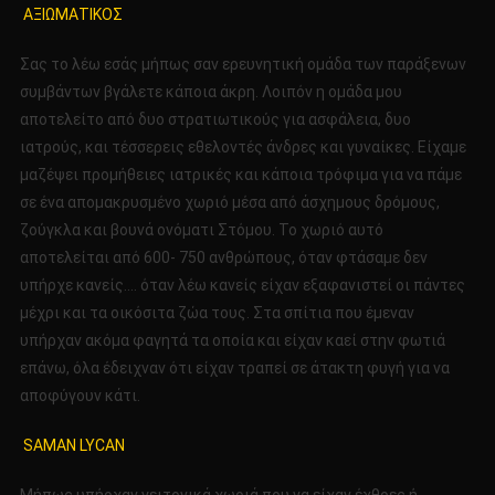
ΑΞΙΩΜΑΤΙΚΟΣ
Σας το λέω εσάς μήπως σαν ερευνητική ομάδα των παράξενων
συμβάντων βγάλετε κάποια άκρη. Λοιπόν η ομάδα μου
αποτελείτο από δυο στρατιωτικούς για ασφάλεια, δυο
ιατρούς, και τέσσερεις εθελοντές άνδρες και γυναίκες. Είχαμε
μαζέψει προμήθειες ιατρικές και κάποια τρόφιμα για να πάμε
σε ένα απομακρυσμένο χωριό μέσα από άσχημους δρόμους,
ζούγκλα και βουνά ονόματι Στόμου. Το χωριό αυτό
αποτελείται από 600- 750 ανθρώπους, όταν φτάσαμε δεν
υπήρχε κανείς…. όταν λέω κανείς είχαν εξαφανιστεί οι πάντες
μέχρι και τα οικόσιτα ζώα τους. Στα σπίτια που έμεναν
υπήρχαν ακόμα φαγητά τα οποία και είχαν καεί στην φωτιά
επάνω, όλα έδειχναν ότι είχαν τραπεί σε άτακτη φυγή για να
αποφύγουν κάτι.
SAMAN LYCAN