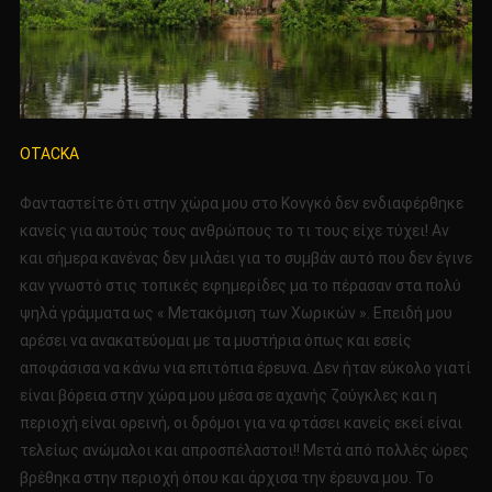
OTACKA
Φανταστείτε ότι στην χώρα μου στο Κονγκό δεν ενδιαφέρθηκε
κανείς για αυτούς τους ανθρώπους το τι τους είχε τύχει! Αν
και σήμερα κανένας δεν μιλάει για το συμβάν αυτό που δεν έγινε
καν γνωστό στις τοπικές εφημερίδες μα το πέρασαν στα πολύ
ψηλά γράμματα ως « Μετακόμιση των Χωρικών ». Επειδή μου
αρέσει να ανακατεύομαι με τα μυστήρια όπως και εσείς
αποφάσισα να κάνω νια επιτόπια έρευνα. Δεν ήταν εύκολο γιατί
είναι βόρεια στην χώρα μου μέσα σε αχανής ζούγκλες και η
περιοχή είναι ορεινή, οι δρόμοι για να φτάσει κανείς εκεί είναι
τελείως ανώμαλοι και απροσπέλαστοι!! Μετά από πολλές ώρες
βρέθηκα στην περιοχή όπου και άρχισα την έρευνα μου. Το