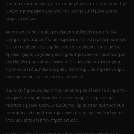
η οποία ήταν ημιτελείς στην τοπική διάλεκτο του χωριού. Την
φράση την έγραψε ο αρχηγός της φυλής γιατί μόνο αυτός
ήξερε να γράφει…
Αυτή είναι εν συντομία η αναφορά της Πράβντα για το όλο
ζήτημα. Εμένα όμως δεν μου έφτανε αυτό, κάτι μέσα μου έλεγε
ότι κάτι σοβαρό είχε συμβεί εκεί και καιγόμουν να το μάθω.
Αμέσως χωρίς να χάσω χρόνο ήρθα τηλεφωνικός σε επαφή με
την Πράβντα, μου είπαν ευγενικά ότι μόνο αυτά τα στοιχεία
είχαν και ότι άμα ήθελα να μάθω περεταίρω θα έπρεπε να βρω
την ομάδα που είχε πάει στο χωριό αυτό.
Η φιλική δημοσιογράφος που μιλούσα μου έδωσε το όνομα του
αρχηγού της ομάδας εκείνης της εποχής. Έτσι μετά από
τέσσερεις μέρες ερευνών έμαθα που βρισκόταν, αμέσως ήρθα
σε επικοινωνία μαζί του τηλεφωνικός, και έμεινα έκπληκτος
όταν μου είπε ότι ήταν στρατιωτικός.
Εκτός ότι μου το ζήτησε και ο ίδιος να μην αναφέρουμε το