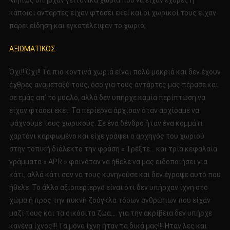
Μήπως υπήρχαν γειτονικά χωριά που να είχαν έχθρες ή
κάποιοι αντάρτες είχαν φτάσει εκεί και οι χωρικοί τους είχαν
πάρει είδηση και εγκατέλειψαν το χωριό;
ΑΞΙΩΜΑΤΙΚΟΣ
Όχι!! Όχι!! Τα πιο κοντινά χωριά είναι πολύ μακριά και δεν έχουν
έχθρες αναμεταξύ τους, όσο για τους αντάρτες μας πέρασε και
σε εμάς απ’ το μυαλό, αλλά δεν υπήρχε καμία περίπτωση να
είχαν φτάσει εκεί. Τα περίεργα άρχισαν όταν αρχίσαμε να
ψάχνουμε τους χωρικούς. Σε ένα δένδρο ήταν ένα κομμάτι
χαρτόνι καρφωμένο και είχε γράψει ο αρχηγός του χωριού
στην τοπική διάλεκτο την φράση « Τρέξτε… και τρία κεφαλαία
γράμματα « APR » φαινόταν να ήθελε να μας ειδοποιήσει για
κάτι, αλλά κάτι σαν να τους κυνηγούσε και δεν έγραψε αυτό που
ήθελε. Το άλλο αξιοπερίεργο είναι ότι δεν υπήρχαν ίχνη στο
χώμα ή προς την πυκνή ζούγκλα τόσων ανθρώπων που είχαν
μαζί τους και τα οικόσιτα ζώα…. για την ακρίβεια δεν υπήρχε
κανένα ίχνος!!! Τα μόνα ίχνη ήταν τα δικά μας!!! Ήταν λες και