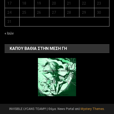
17
18
19
20
21
22
23
24
25
26
27
28
29
30
31
« Ιούν
ΚΑΠΟΥ ΒΑΘΙΑ ΣΤΗΝ ΜΕΣΗ ΓΗ
INVISIBLE LYCANS TEAM!!!
|
Θέμα: News Portal από
Mystery Themes
.