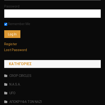
Password
Remember Me
Register
Lost Password
KΑΤΗΓΟΡΊΕΣ
CROP CIRCLES
N.A.S.A.
UFO
ΑΠΟΚΡΥΦΑ ΤΩΝ ΝΑΖΙ