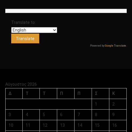
Translate to:
Powered by
Google Translate
.
Αύγουστος 2026
Δ
Τ
Τ
Π
Π
Σ
Κ
1
2
3
4
5
6
7
8
9
10
11
12
13
14
15
16