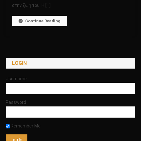
στην ζωή του. Η […]
ΚΕΦΑΛΙ!!!!!
Continue Reading
LOGIN
Username
Password
Remember Me