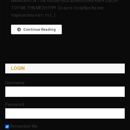
ΑΝΑΦΟΡΑ ΓΙΑ ΤΟΝ EDGAR RICE BURROUGHS KAI Η ΣΧΕΣΗ
Part
ΤΟΥ ΜΕ ΤΗΝ ΜΕΣΗ ΓΗ!!!! Σε αυτό το άρθρο θα σας
34
παρουσιάσω κάτι το […]
ΠΡΩΤΗ
ΠΑΓΚΟΣΜΙΑ
ΑΠΟΚΛΕΙΣΤΙΚΗ
Continue Reading
ΑΝΑΦΟΡΑ
ΓΙΑ
ΤΟΝ
EDGAR
RICE
LOGIN
BURROUGHS
KAI
Η
Username
ΣΧΕΣΗ
ΤΟΥ
ΜΕ
Password
ΤΗΝ
ΜΕΣΗ
ΓΗ!!!!
Remember Me