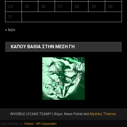
24
25
26
27
28
29
30
31
« Ιούν
ΚΑΠΟΥ ΒΑΘΙΑ ΣΤΗΝ ΜΕΣΗ ΓΗ
INVISIBLE LYCANS TEAM!!!
|
Θέμα: News Portal από
Mystery Themes
.
Copy Protected by
Chetan
's
WP-Copyprotect
.