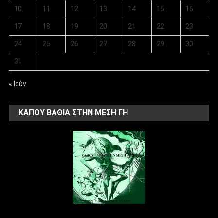
10
11
12
13
14
15
16
17
18
19
20
21
22
23
24
25
26
27
28
29
30
31
« Ιούν
ΚΑΠΟΥ ΒΑΘΙΑ ΣΤΗΝ ΜΕΣΗ ΓΗ