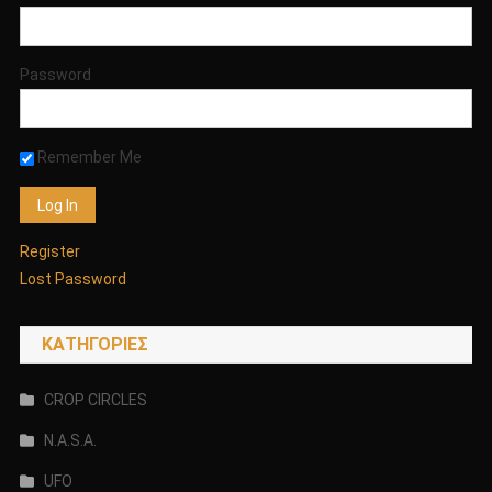
ΓΕΡΜΑΝΩΝ!!!
ΟΛΗ
Η
Password
ΑΛΗΘΕΙΑ!!!!
PART
2
Remember Me
Register
Lost Password
KΑΤΗΓΟΡΊΕΣ
CROP CIRCLES
N.A.S.A.
UFO