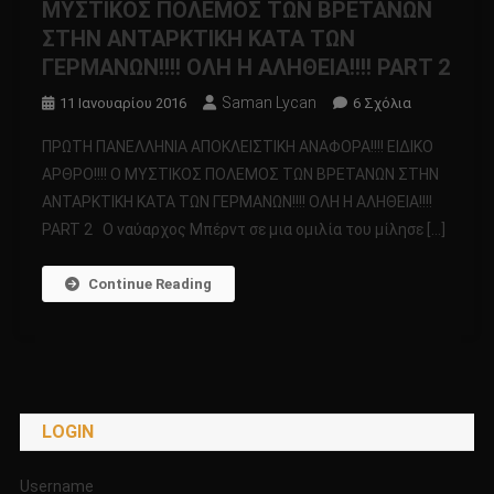
ΜΥΣΤΙΚΟΣ ΠΟΛΕΜΟΣ ΤΩΝ ΒΡΕΤΑΝΩΝ
ΣΤΗΝ ΑΝΤΑΡΚΤΙΚΗ ΚΑΤΑ ΤΩΝ
ΓΕΡΜΑΝΩΝ!!!! ΟΛΗ Η ΑΛΗΘΕΙΑ!!!! PART 2
Saman Lycan
Στο
11 Ιανουαρίου 2016
6 Σχόλια
ΠΡΩΤΗ
ΠΡΩΤΗ ΠΑΝΕΛΛΗΝΙΑ ΑΠΟΚΛΕΙΣΤΙΚΗ ΑΝΑΦΟΡΑ!!!! ΕΙΔΙΚΟ
ΠΑΝΕΛΛΗΝΙ
ΑΡΘΡΟ!!!! Ο ΜΥΣΤΙΚΟΣ ΠΟΛΕΜΟΣ ΤΩΝ ΒΡΕΤΑΝΩΝ ΣΤΗΝ
ΑΠΟΚΛΕΙΣΤΙ
ΑΝΤΑΡΚΤΙΚΗ ΚΑΤΑ ΤΩΝ ΓΕΡΜΑΝΩΝ!!!! ΟΛΗ Η ΑΛΗΘΕΙΑ!!!!
ΑΝΑΦΟΡΑ!!!!
PART 2 Ο ναύαρχος Μπέρντ σε μια ομιλία του μίλησε […]
ΕΙΔΙΚΟ
ΑΡΘΡΟ!!!!
Ο
Continue Reading
ΜΥΣΤΙΚΟΣ
ΠΟΛΕΜΟΣ
ΤΩΝ
ΒΡΕΤΑΝΩΝ
ΣΤΗΝ
LOGIN
ΑΝΤΑΡΚΤΙΚ
ΚΑΤΑ
ΤΩΝ
Username