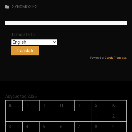
ΣΥΝΩΜΟΣΙΕΣ
Translate to:
Powered by
Google Translate
.
Αύγουστος 2026
Δ
Τ
Τ
Π
Π
Σ
Κ
1
2
3
4
5
6
7
8
9