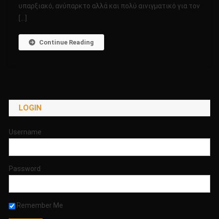
υπαρξιακό, ανύπαρκτο αλλά και πολύ αινιγματικό για τον
[…]
Continue Reading
LOGIN
Username
Password
Remember Me