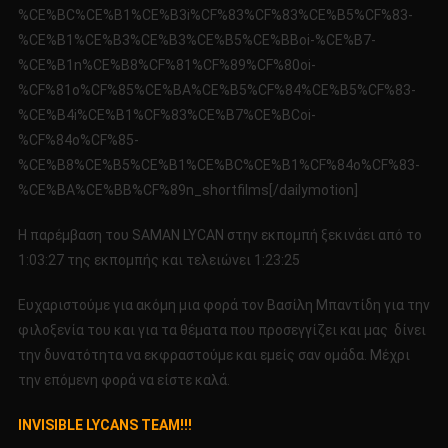
%CE%BC%CE%B1%CE%B3i%CF%83%CF%83%CE%B5%CF%83-
%CE%B1%CE%B3%CE%B3%CE%B5%CE%BBoi-%CE%B7-
%CE%B1n%CE%B8%CF%81%CF%89%CF%80oi-
%CF%81o%CF%85%CE%BA%CE%B5%CF%84%CE%B5%CF%83-
%CE%B4i%CE%B1%CF%83%CE%B7%CE%BCoi-
%CF%84o%CF%85-
%CE%B8%CE%B5%CE%B1%CE%BC%CE%B1%CF%84o%CF%83-
%CE%BA%CE%BB%CF%89n_shortfilms[/dailymotion]
Η παρέμβαση του SAMAN LYCAN στην εκπομπή ξεκινάει από το
1:03:27 της εκπομπής και τελειώνει 1:23:25
Ευχαριστούμε για ακόμη μια φορά τον Βασίλη Μπαντίδη για την
φιλοξενία του και για τα θέματα που προσεγγίζει και μας δίνει
την δυνατότητα να εκφραστούμε και εμείς σαν ομάδα. Μέχρι
την επόμενη φορά να είστε καλά.
INVISIBLE
LYCANS
TEAM
!!!