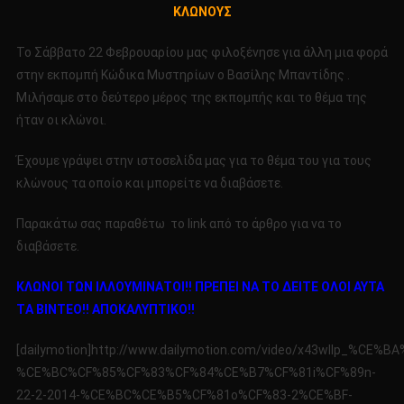
ΚΛΩΝΟΥΣ
ΣΤΟΝ
ΚΏΔΙΚΑ
Το Σάββατο 22 Φεβρουαρίου μας φιλοξένησε για άλλη μια φορά
ΜΥΣΤΗΡΊΩΝ
στην εκπομπή Κώδικα Μυστηρίων ο Βασίλης Μπαντίδης .
ΓΙΑ
Μιλήσαμε στο δεύτερο μέρος της εκπομπής και το θέμα της
ΤΟΥΣ
ΚΛΩΝΟΥΣ
ήταν οι κλώνοι.
Έχουμε γράψει στην ιστοσελίδα μας για το θέμα του για τους
κλώνους τα οποίο και μπορείτε να διαβάσετε.
Παρακάτω σας παραθέτω το link από το άρθρο για να το
διαβάσετε.
ΚΛΩΝΟΙ ΤΩΝ ΙΛΛΟΥΜΙΝΑΤΟΙ!! ΠΡΕΠΕΙ ΝΑ ΤΟ ΔΕΙΤΕ ΟΛΟΙ ΑΥΤΑ
Τ
A
ΒΙΝΤΕΟ!! ΑΠΟΚΑΛΥΠΤΙΚΟ!!
[dailymotion]http://www.dailymotion.com/video/x43wllp_%
%CE%BC%CF%85%CF%83%CF%84%CE%B7%CF%81i%CF%89n-
22-2-2014-%CE%BC%CE%B5%CF%81o%CF%83-2%CE%BF-