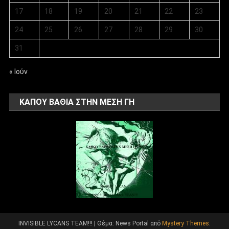
17
18
19
20
21
22
23
24
25
26
27
28
29
30
31
« Ιούν
ΚΑΠΟΥ ΒΑΘΙΑ ΣΤΗΝ ΜΕΣΗ ΓΗ
INVISIBLE LYCANS TEAM!!!
|
Θέμα: News Portal από
Mystery Themes
.