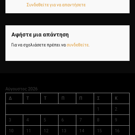
Συνδεθείτε για να απαντήσετε
Αφήστε μια απάντηση
Για να σχολιάσετε πρέπει να
συνδεθείτε
.
Αύγουστος 2026
Δ
Τ
Τ
Π
Π
Σ
Κ
1
2
3
4
5
6
7
8
9
10
11
12
13
14
15
16