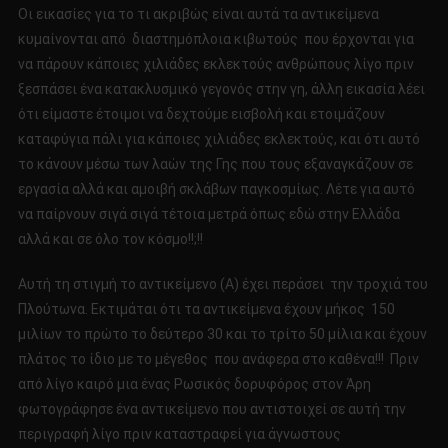
Οι εικασίες για το τι ακριβώς είναι αυτά τα αντικείμενα
κυμαίνονται από διαστημόπλοια κιβωτούς που έρχονται για
να πάρουν κάποιες χιλιάδες εκλεκτούς ανθρώπους λίγο πριν
ξεσπάσει ένα κατακλυσμικό γεγονός στην γη, άλλη εικασία λέει
ότι είμαστε έτοιμοι να δεχτούμε εισβολή και ετοιμάζουν
καταφύγια πάλι για κάποιες χιλιάδες εκλεκτούς, και ότι αυτό
το κάνουν μέσω των λαών της Γης που τους εξαναγκάζουν σε
εργασία αλλά και αμοιβή σκλάβων παγκοσμίως. Λέτε για αυτό
να παίρνουν σιγά σιγά τέτοια μετρά όπως εδώ στην Ελλάδα
αλλά και σε όλο τον κόσμο!!;!!
Αυτή τη στιγμή το αντικείμενο (Α) έχει περάσει ​​ την τροχιά του
Πλούτωνα. Εκτιμάται ότι τα αντικείμενα έχουν μήκος 150
μιλίων το πρώτο το δεύτερο 30 και το τρίτο 50 μίλια και έχουν
πλάτος το ίδιο με το μέγεθος που ανάφερα στο καθένα!!! Πριν
από λίγο καιρό μια ένας Ρωσικός δορυφόρος στον Άρη
φωτογράφησε ένα αντικείμενο που αντιστοιχεί σε αυτή την
περιγραφή λίγο πριν καταστραφεί για άγνωστους