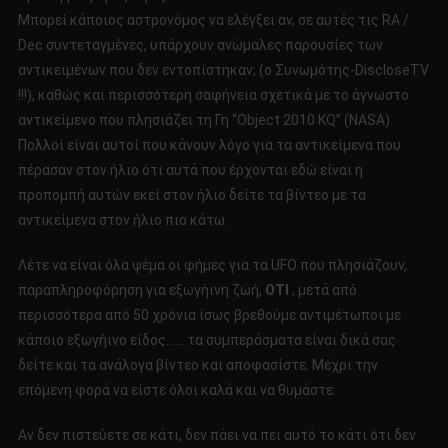
Μπορεί κάποιος αστρονόμος να ελέγξει αν, σε αυτές τις RA /
Dec συντεταγμένες, υπάρχουν ανώμαλες παρουσίες των
αντικειμένων που δεν εντοπίστηκαν; (ο Συνωμότης-DiscloseTV
!!!), καθώς και περισσότερη σαφήνεια σχετικά με το άγνωστο
αντικείμενο που πλησιάζει τη Γη “Object 2010 KQ” (NASA).
Πολλοί είναι αυτοί που κάνουν λόγο για τα αντικείμενα που
πέρασαν στον ήλιο ότι αυτά που έρχονται εδώ είναι η
προπομπή αυτών εκεί στον ήλιο δείτε τα βίντεο με τα
αντικείμενα στον ήλιο πιο κάτω.
Λέτε να είναι όλα ψέμα οι φήμες για τα UFO που πλησιάζουν,
παραπληροφόρηση για εξωγήινη ζωή,
ΟΤΙ
, μετά από
περισσότερα από 50 χρόνια ίσως βρεθούμε αντιμέτωποι με
κάποιο εξωγήινο είδος…… τα συμπεράσματα είναι δικά σας
δείτε και τα ανάλογα βίντεο και αποφασίστε. Μέχρι την
επόμενη φορά να είστε όλοι καλά και να θυμάστε.
Αν δεν πιστεύετε σε κάτι, δεν πάει να πει αυτό το κάτι ότι δεν