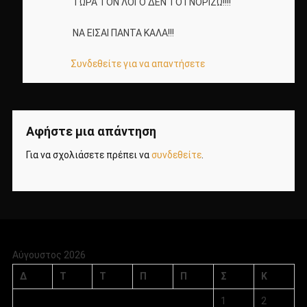
ΤΩΡΑ ΤΟΝ ΛΟΓΟ ΔΕΝ ΤΟ ΓΝΟΡΙΖΩ!!!!
ΝΑ ΕΙΣΑΙ ΠΑΝΤΑ ΚΑΛΑ!!!
Συνδεθείτε για να απαντήσετε
Αφήστε μια απάντηση
Για να σχολιάσετε πρέπει να
συνδεθείτε
.
Αύγουστος 2026
Δ
Τ
Τ
Π
Π
Σ
Κ
1
2