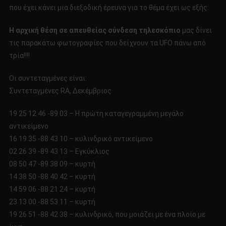
που έχει κάνει μια διεξοδική έρευνα για το θέμα έχει ως εξής:
Η αρχική θέση σε απευθείας σύνδεση τηλεσκόπιο
μας δίνει
τις παρακάτω φωτογραφίες που δείχνουν τα UFO πάνω από
τρία!!!!
Οι συντεταγμένες είναι:
Συντεταγμένες RA, Δεκέμβριος
19 25 12 46 -89 03 – Η πρώτη καταγεγραμμένη μεγάλο
αντικείμενο
16 19 35 -88 43 10 – κυλινδρικό αντικείμενο
02 26 39 -89 43 13 – Εγκύκλιος
08 50 47 -89 38 09 – κυρτή
14 38 50 -88 40 42 – κυρτή
14 59 06 -88 21 24 – κυρτή
23 13 00 -88 53 11 – κυρτή
19 26 51 -88 42 38 – κυλινδρικό, που μοιάζει με ένα πλοίο με