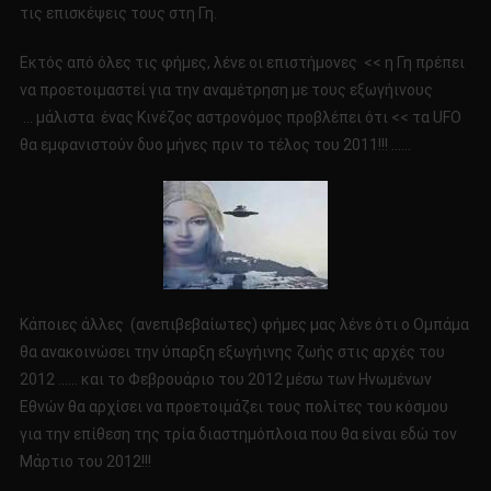
τις επισκέψεις τους στη Γη.
Εκτός από όλες τις φήμες, λένε οι επιστήμονες << η Γη πρέπει
να προετοιμαστεί για την αναμέτρηση με τους εξωγήινους
… μάλιστα ένας Κινέζος αστρονόμος προβλέπει ότι << τα UFO
θα εμφανιστούν δυο μήνες πριν το τέλος του 2011!!! ……
Κάποιες άλλες (ανεπιβεβαίωτες) φήμες μας λένε ότι ο Ομπάμα
θα ανακοινώσει την ύπαρξη εξωγήινης ζωής στις αρχές του
2012 …… και το Φεβρουάριο του 2012 μέσω των Ηνωμένων
Εθνών θα αρχίσει να προετοιμάζει τους πολίτες του κόσμου
για την επίθεση της τρία διαστημόπλοια που θα είναι εδώ τον
Μάρτιο του 2012!!!