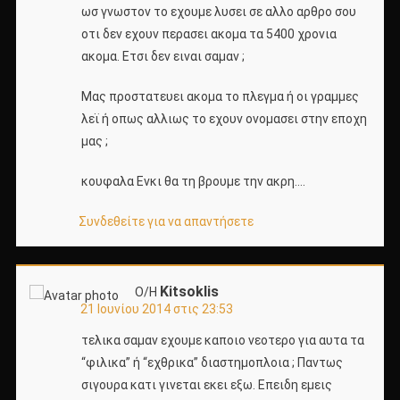
ωσ γνωστον το εχουμε λυσει σε αλλο αρθρο σου
οτι δεν εχουν περασει ακομα τα 5400 χρονια
ακομα. Ετσι δεν ειναι σαμαν ;
Μας προστατευει ακομα το πλεγμα ή οι γραμμες
λεϊ ή οπως αλλιως το εχουν ονομασει στην εποχη
μας ;
κουφαλα Ενκι θα τη βρουμε την ακρη….
Συνδεθείτε για να απαντήσετε
Kitsoklis
Ο/Η
21 Ιουνίου 2014 στις 23:53
τελικα σαμαν εχουμε καποιο νεοτερο για αυτα τα
“φιλικα” ή “εχθρικα” διαστημοπλοια ; Παντως
σιγουρα κατι γινεται εκει εξω. Επειδη εμεις