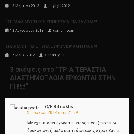
18 Μαρτίου 2013
daylight2012
ΕΓΓΡΑΦΑ ΜΥΣΤΙΚΩΝ ΥΠΗΡΕΣΙΩΝ ΓΙΑ ΤΑ ΑΤΙΑ!!!!
12 Αυγούστου 2013
saman lycan
ΣΠΑΝΙΑ ΣΤΙΓΜΙΟΤΥΠΑ ΟΥΦΟ Vs ΜΑΧΗΤΙΚΩΝ!!!
17 Μαΐου 2012
saman lycan
3 σκέψεις στο “
ΤΡΙΑ ΤΕΡΑΣΤΙΑ
ΔΙΑΣΤΗΜΟΠΛΟΙΑ ΕΡΧΟΝΤΑΙ ΣΤΗΝ
ΓΗ!!;;!
”
Kitsoklis
Ο/Η
24 Ιουνίου 2014 στις 21:39
Με εχει πιασει αγωνια τι ειδος ειναι (πιστευω
δρακονιανοι) αλλα και τι διαθεσεις εχουν. Διοτι