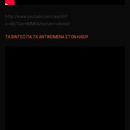
http://www.youtube.com/watch?
v=ABj1GemIMME&feature=related
TA BINTEO ΓΙΑ ΤΑ ΑΝΤΙΚΕΙΜΕΝΑ ΣΤΟΝ ΗΛΙΟ!!