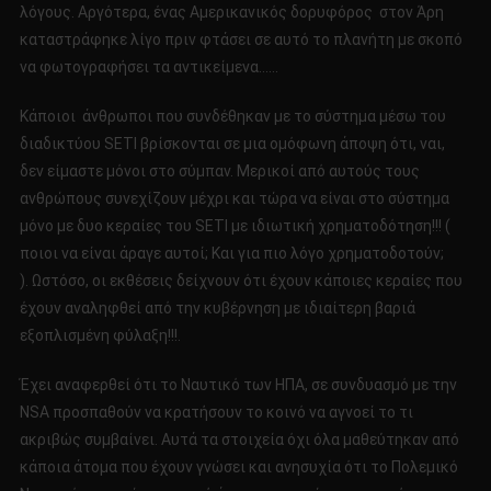
λόγους. Αργότερα, ένας Αμερικανικός δορυφόρος στον Άρη
καταστράφηκε λίγο πριν φτάσει σε αυτό το πλανήτη με σκοπό
να φωτογραφήσει τα αντικείμενα……
Κάποιοι άνθρωποι που συνδέθηκαν με το σύστημα μέσω του
διαδικτύου SETI βρίσκονται σε μια ομόφωνη άποψη ότι, ναι,
δεν είμαστε μόνοι στο σύμπαν. Μερικοί από αυτούς τους
ανθρώπους συνεχίζουν μέχρι και τώρα να είναι στο σύστημα
μόνο με δυο κεραίες του SETI με ιδιωτική χρηματοδότηση!!! (
ποιοι να είναι άραγε αυτοί; Και για πιο λόγο χρηματοδοτούν;
). Ωστόσο, οι εκθέσεις δείχνουν ότι έχουν κάποιες κεραίες που
έχουν αναληφθεί από την κυβέρνηση με ιδιαίτερη βαριά
εξοπλισμένη φύλαξη!!!.
Έχει αναφερθεί ότι το Ναυτικό των ΗΠΑ, σε συνδυασμό με την
NSA προσπαθούν να κρατήσουν το κοινό να αγνοεί το τι
ακριβώς συμβαίνει. Αυτά τα στοιχεία όχι όλα μαθεύτηκαν από
κάποια άτομα που έχουν γνώσει και ανησυχία ότι το Πολεμικό