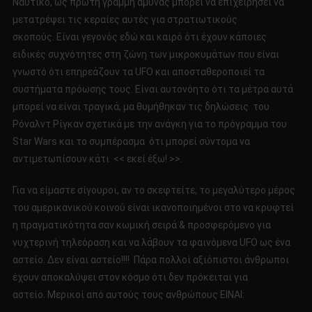
Ναυτικό, ως πρώτη γραμμή άμυνας μπορεί να επιχειρήσει να
μετατρέψει τις κεραίες αυτές για στρατιωτικούς
σκοπούς. Είναι γεγονός εδώ και καιρό ότι έχουν κάποιες
ειδικές συχνότητες στη ζώνη των μικροκυμάτων που είναι
γνωστό ότι επηρεάζουν τα UFO και αποσταθεροποιεί τα
συστήματα πρόωσης τους. Είναι αυτονόητο ότι τα μέτρα αυτά
μπορεί να είναι τραγικά, μα θυμήθηκαν τις δηλώσεις του
Ρόναλντ Ρίγκαν σχετικά με την ανάγκη για το πρόγραμμα του
Star Wars και το συμπέρασμα ότι μπορεί σύντομα να
αντιμετωπίσουν κάτι << εκεί έξω! >>.
Για να είμαστε σίγουροι, αν το σκεφτείτε, το μεγαλύτερο μέρος
του αμερικανικού κοινού είναι ικανοποιημένοι στο να κρυφτεί
η πραγματικότητα σαν κωμική σειρά & προσφερόμενο για
νυχτερινή τηλεόραση και να λάβουν τα φαινόμενα UFO ως ένα
αστείο. Δεν είναι αστείο!!!! Πάρα πολλοί αξιόπιστοι άνθρωποι
έχουν αποκαλύψει στον κόσμο ότι δεν πρόκειται για
αστείο. Μερικοί από αυτούς τους ανθρώπους ΕΙΝΑΙ: