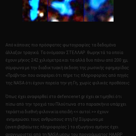
Από κάποιες πιο πρόσφατες φωτογραφίες τα δεδομένα
άλλαξαν τραγικά. Τα ονόμασαν ΣΤΕΛΛΑΡ θωρηκτά τα οποία
έχουν μήκος 242 χιλιόμετρα και τα αλλά δυο πάνω από 200 χμ,
σύμφωνα με την διαδικτυακή έκδοση της ρωσικής εφημερίδας
«Πράβντα» που αναφέρει ότι πήρε τις πληροφορίες από πηγές
της NASA ότι έχουν πορεία την γη Γη, χωρίς φιλικές προθέσεις.
Όπως έχει αναφερθεί στο defencenet.gr έχει εκτιμηθεί ότι
πίσω από την τροχιά του Πλούτωνα στο παρασκήνιο υπάρχει
τεράστια διεθνή φιλονικία επειδή << αυτοί >> έχουν
ενημερώσει τους ανθρώπους στη Γη! Σύμφωνα με
(ανεπιβεβαίωτες πληροφορίες ) το εξωγήινο σμήνος έχει
αναγνωριστεί από τη NASA μέσω του προγράμματος HAARP