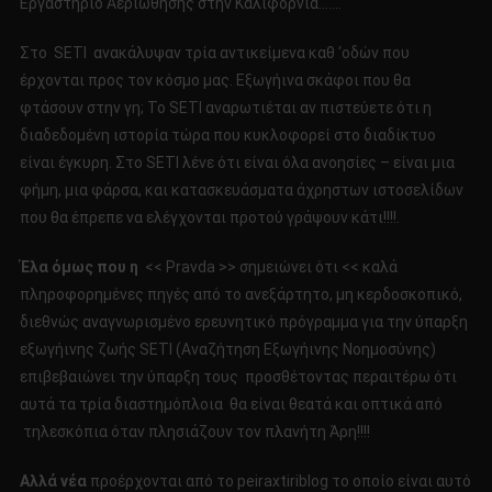
Εργαστήριο Αεριώθησης στην Καλιφόρνια…….
Στο SETI ανακάλυψαν τρία αντικείμενα καθ ‘οδών που
έρχονται προς τον κόσμο μας. Εξωγήινα σκάφοι που θα
φτάσουν στην γη; Το SETI αναρωτιέται αν πιστεύετε ότι η
διαδεδομένη ιστορία τώρα που κυκλοφορεί στο διαδίκτυο
είναι έγκυρη. Στο SETI λένε ότι είναι όλα ανοησίες – είναι μια
φήμη, μια φάρσα, και κατασκευάσματα άχρηστων ιστοσελίδων
που θα έπρεπε να ελέγχονται προτού γράψουν κάτι!!!!.
Έλα όμως που η
<< Pravda >> σημειώνει ότι << καλά
πληροφορημένες πηγές από το ανεξάρτητο, μη κερδοσκοπικό,
διεθνώς αναγνωρισμένο ερευνητικό πρόγραμμα για την ύπαρξη
εξωγήινης ζωής SETI (Αναζήτηση Εξωγήινης Νοημοσύνης)
επιβεβαιώνει την ύπαρξη τους προσθέτοντας περαιτέρω ότι
αυτά τα τρία διαστημόπλοια θα είναι θεατά και οπτικά από
τηλεσκόπια όταν πλησιάζουν τον πλανήτη Άρη!!!!
Αλλά νέα
προέρχονται από το peiraxtiriblog το οποίο είναι αυτό