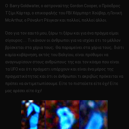
Ο Barry Goldwater, ο αστροναύτης Gordon Cooper, ο Πρόεδρος
Τζίμι Κάρτερ, ο επικεφαλής του FBI Χέρμπερτ Χούβερ, η Γενική
McArthur, ο Ρόναλντ Ρέιγκαν και πολλοί, πολλοί άλλοι.
Όσο για τον εαυτό μου, ξέρω τι ξέρω και για ένα πράγμα είμαι
σίγουρος….. Τι κάνουν οι άνθρωποι για να ισχύει ότι το μέλλον
βρίσκεται στα χέρια τους; Θα παραμείνει στα χέρια τους, διότι
καμία κυβέρνηση, εκτός του Βελγίου, είναι πρόθυμοι να
αναγνωρίσουν στους ανθρώπους της και τον κόσμο που είναι
τα UFO και ότι πράγματι υπάρχουν και είναι ένα μέρος της
πραγματικότητας και ότι οι άνθρωποι τι ακριβώς πρόκειται να
πρέπει να αντιμετωπίσουμε. Είτε το πιστεύετε είτε όχι! Είτε
μας αρέσει είτε όχι!