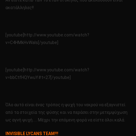
Αν είστε κάτω των 18 ετών οι σκηνές που ακολουθούν είναι
ακατάλληλες!!
[youtube]http://www.youtube.com/watch?
v=C4HMkHvWaIs[/youtube]
[youtube]http://www.youtube.com/watch?
v=bbCtfHQYwuY#t=27[/youtube]
Όλο αυτό είναι ένας τρόπος η ψυχή του νεκρού να εξαγνιστεί
από τα στοιχεία της φύσης και να περάσει στην μετεμψύχωση
ως αγνή ψυχή….. Μέχρι την επόμενη φορά να είστε όλοι καλά.
INVISIBLE LYCANS TEAM!!!