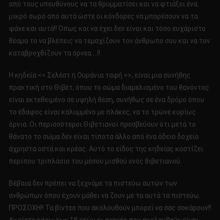
από τους υπευθύνους να τα θρυμματίσει και να φτιάξει ένα
μικρό σωρό από αυτά ώστε οι κόνδορες να μπορέσουν να τα
φάνε και αυτά!! Όπως και να έχει δεν είναι και τόσο ευχάριστο
θέαμα το να βλέπεις να τεμαχίζουν τον άνθρωπο σου και να τον
καταβροχθίζουν τα όρνεα….!!
Η κηδεία << Σελέστ ή Oυράνια ταφή >>, είναι μια συνήθης
πρακτική στο Θιβέτ, όπου το σώμα διαμελισμένο του θανόντος
είναι εκτεθειμένο σε υψηλή θέση, συνήθως σε ένα δρόμο όπου
το έδαφος είναι καλυμμένο με πλάκες, να το τρώνε κυρίως
όρνια. Οι περισσότεροι Θιβετιανοί πρεσβεύουν ότι μετά το
θάνατο το σώμα δεν είναι τίποτα άλλο από ένα άδειο δοχείο
άχρηστα οστά και κρέας. Αυτό το είδος της κηδείας κοστίζει
περίπου τριπλάσιο του μέσου μισθού ενός θιβετιανού.
Βέβαια δεν πρέπει να ξεχνάμε τα πιστεύω αυτών των
ανθρώπων όπου έχουν μάθει να ζουν με τα αυτά τα πιστεύω.
ΠΡΟΣΟΧΗ!! Τα βίντεο που ακολουθούν μπορεί να σας σοκάρουν!!