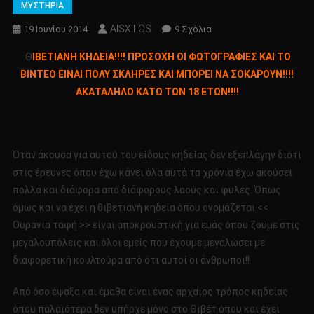
ΜΥΣΤΗΡΙΑ
AISXILOS
Στο
19 Ιουνίου 2014
9 Σχόλια
ΘΙΒΕΤΙΑΝΗ
Θ
ΙΒΕΤΙΑΝΗ ΚΗΔΕΙΑ!!!! ΠΡΟΣΟΧΗ ΟΙ ΦΩΤΟΓΡΑΦΙΕΣ ΚΑΙ ΤΟ
ΚΗΔΕΙΑ!!!!
ΒΙΝΤΕΟ ΕΙΝΑΙ ΠΟΛΥ ΣΚΛΗΡΕΣ ΚΑΙ ΜΠΟΡΕΙ ΝΑ ΣΟΚΑΡΟΥΝ!!!!
ΠΡΟΣΟΧΗ
ΑΚΑΤΑΛΗΛΟ ΚΑΤΩ ΤΩΝ 18 ΕΤΩΝ!!!!
ΟΙ
ΦΩΤΟΓΡΑΦΙΕΣ
ΚΑΙ
ΤΟ
Όταν άκουσα για αυτού του είδους κηδείας δεν εξεπλάγην διότι
ΒΙΝΤΕΟ
στις έρευνες όπου έχω κάνει όλα αυτά τα χρόνια έχω ακούσει
ΕΙΝΑΙ
πολλά και διάφορα από διάφορους λαούς και φυλές. Όπως
ΠΟΛΥ
ΣΚΛΗΡΕΣ
όμως και να έχει η θιβετιανή κηδεία όπου ονομάζεται <<
ΚΑΙ
Ουράνια ταφή >> είναι αποκρουστική για εμάς όπου ζούμε στις
ΜΠΟΡΕΙ
μεγαλουπόλεις και όλοι εμείς που έχουμε μεγαλώσει με
ΝΑ
διαφορετική κουλτούρα από ότι αυτοί οι άνθρωποι!!
ΣΟΚΑΡΟΥΝ!!!!
ΑΚΑΤΑΛΗΛΟ
Από όσο έψαξα και έμαθα είναι ένας αρχαίος τρόπος κηδείας
ΚΑΤΩ
όπου παλαιότερα δεν υπήρχε μόνο στο Θιβέτ όπου και έχει