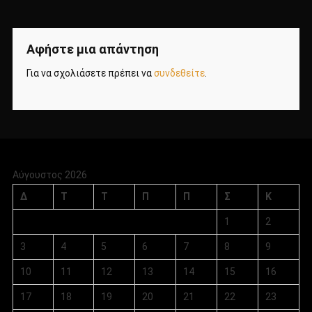
Αφήστε μια απάντηση
Για να σχολιάσετε πρέπει να
συνδεθείτε
.
Αύγουστος 2026
Δ
Τ
Τ
Π
Π
Σ
Κ
1
2
3
4
5
6
7
8
9
10
11
12
13
14
15
16
17
18
19
20
21
22
23