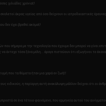
όσες χιλιάδες χρόνια!;!
-σκελετοί άκρας υγείας από όσο δείχνουν οι ιατροδικαστικές έρευνες!
υ δεν έχει βρεθεί ακόμα!;!
ν που σήμερα με την τεχνολογία που έχουμε δεν μπορεί να γίνει επιτ
 να άντεχε τόσα ξένα μέλη…. άραγε πιστεύουν ότι εξωγήινοι το έκαναν
γμή που τα θύματα ήταν μια χαρά εν ζωή!;!
ς ειδικούς, η περίεργη αυτή ανακάλυψη μάλλον δείχνει ότι οι άνθρω
μπροστά σε ένα τέτοιο φαινόμενο, που ερμηνεία αυτού του αινίγματ