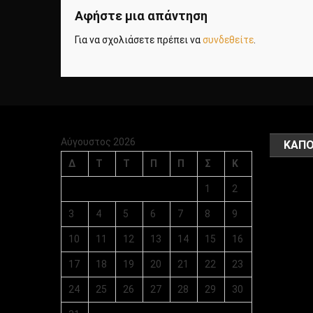
Αφήστε μια απάντηση
Για να σχολιάσετε πρέπει να
συνδεθείτε
.
Αύγουστος 2026
ΚΑΠΟ
Δ
Τ
Τ
Π
Π
Σ
Κ
1
2
3
4
5
6
7
8
9
10
11
12
13
14
15
16
17
18
19
20
21
22
23
24
25
26
27
28
29
30