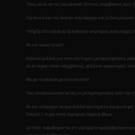
Ποιοι είναι αυτοί που έκαναν τέτοιες επεμβάσεις πριν τ
Για ποιο λόγο τις έκαναν ενώ έφεραν και οι δυο μούμιες
Υπήρξε στα νησιά αυτά κάποιος ανώτερος πολιτισμός πο
Αν ναι ποιος ήταν!;!
Κάποιοι μιλάνε για τόσο επιτυχείς μεταμοσχεύσεις μελώ
να άντεχαν τόσες επεμβάσεις, αλλά και οργανισμός τους
Μα αν το έκαναν με ποιο σκοπό!;!
Που αποσκοπούσαν αυτές οι μεταμοσχεύσεις από την στι
Αν και υπάρχουν ακόμα πολλά ερωτήματα σύμφωνα με του
Γιουίστ ) είχαν πολύ περίεργα ταφικά έθιμα.
Ωστόσο, παραδέχονται ότι για πρώτη φορά βρίσκονται 