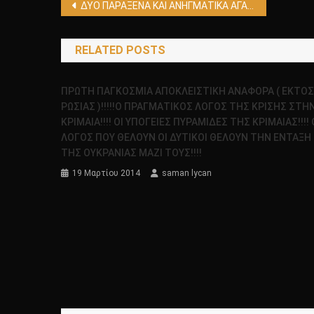
Πλοήγηση
ΔΥΟ ΠΑΡΑΞΕΝΑ ΚΑΙ ΑΝΗΓΜΑΤΙΚΑ ΑΓΑΛΜΑΤΙΔΙΑ ΠΟΥ ΕΚΛΕΨΑΝ ΟΙ ΓΕΡΜΑΝΟΙ ΚΑΙ ΠΟΥ ΣΗΜΕΡΑ ΒΡΙΣΚΟΝΤΑΙ ΣΤΗΝ ΓΕΡΜΑΝΙΑ!!!!
άρθρων
RELATED POSTS
ΠΡΩΤΗ ΠΑΓΚΟΣΜΙΑ ΑΠΟΚΛΕΙΣΤΙΚΗ ΑΝΑΦΟΡΑ ( ΕΚΤΟ
ΡΩΣΙΑΣ )!!!!!Ο ΠΡΑΓΜΑΤΙΚΟΣ ΛΟΓΟΣ ΤΗΣ ΚΡΙΣΗΣ ΣΤΗ
ΚΡΙΜΑΙΑ!!!! ΟΙ ΥΠΟΓΕΙΕΣ ΠΥΡΑΜΙΔΕΣ ΤΗΣ ΚΡΙΜΑΙΑΣ!!!! 
ΛΟΓΟΣ ΠΟΥ ΘΕΛΟΥΝ ΟΙ ΔΥΤΙΚΟΙ ΘΕΛΟΥΝ ΤΗΝ ΕΝΤΑΞΗ
ΤΗΣ ΟΥΚΡΑΝΙΑΣ ΜΑΖΙ ΤΟΥΣ!!!!
19 Μαρτίου 2014
saman lycan