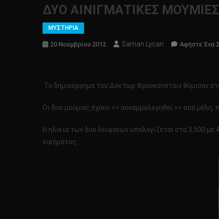
ΔΥΟ AΙNΙΓΜΑΤΙΚΕΣ ΜΟΥΜΙΕΣ
ΜΥΣΤΗΡΙΑ
Saman Lycan
20 Νοεμβρίου 2012
Αφήστε Ένα 
Το δημιούργημα του Δόκτωρ Φρανκενστάιν θύμισαν στο
Οι δυο μούμιες
έχουν << συναρμολογηθεί >> από μέλη, 
Η ηλικία των δύο λειψάνων υπολογίζεται στα 3.500 με 4
οικήματος.