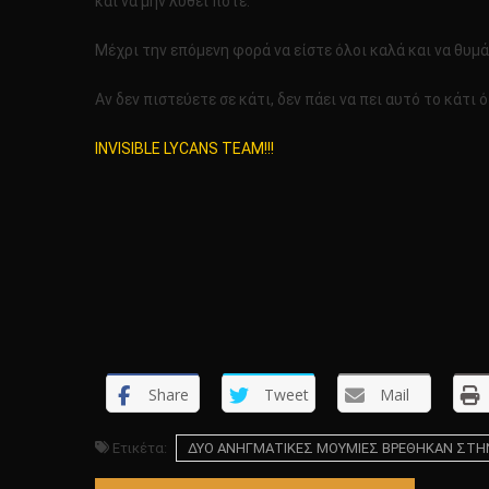
και να μην λυθεί ποτέ.
Μέχρι την επόμενη φορά να είστε όλοι καλά και να θυμά
Αν δεν πιστεύετε σε κάτι, δεν πάει να πει αυτό το κάτι ότ
INVISIBLE LYCANS TEAM!!!
Share
Tweet
Mail
Ετικέτα:
ΔΥΟ ANHΓΜΑΤΙΚΕΣ ΜΟΥΜΙΕΣ ΒΡΕΘΗΚΑΝ ΣΤΗΝ 