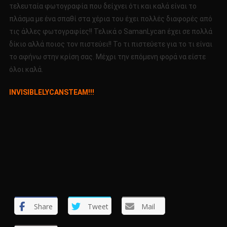
τελευταία φωτογραφία που δείχνει ότι και καλά είναι το
πλάσμα με ένα σπαθί στα χέρια του έχει πολλές διαφορές από
τις άλλες φωτογραφίες!! Τελικά ο SamanLycan έχει σε πολλά
δίκιο αλλά ποιος τον πιστεύει!! Το τι πιστεύετε για το τι είναι
το αφήνω στην κρίση σας. Μέχρι την επόμενη φορά να είστε
όλοι καλά.
INVISIBLELYCANSTEAM!!!
Share
Tweet
Mail