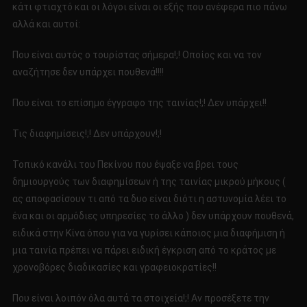
κάτι φτιαχτό και οι λόγοι είναι οι εξής που ανέφερα πιο πάνω
αλλά και αυτοί:
Που είναι αυτός ο τουρίστας σήμερα!;! Οποίος και να τον
αναζήτησε δεν υπάρχει πουθενά!!!!
Που είναι το επίσημο έγγραφο της ταινίας!;! Δεν υπάρχει!!
Τις διαφημίσεις!;! Δεν υπάρχουν!;!
Τοπικό κανάλι του Πεκίνου που έψαξε να βρει τους
δημιουργούς των διαφημίσεων ή της ταινίας μικρού μήκους (
ας αποφασίσουν τι από τα δυο είναι διότι η αστυνομία λέει το
ένα και οι αρμόδιες υπηρεσίες το άλλο ) δεν υπάρχουν πουθενά,
ειδικά στην Κίνα όπου για να γυρίσει κάποιος μια διαφήμιση ή
μια ταινία πρέπει να πάρει ειδική έγκριση από το κράτος με
χρονοβόρες διαδικασίες και γραφειοκρατίες!!
Που είναι λοιπόν όλα αυτά τα στοιχεία!;! Αν προσέξετε την