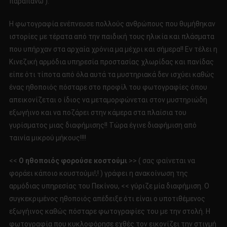
παραπάνω ).
Η φωτογραφία ενέπνευσε πολλούς ανθρώπους που θυμήθηκαν
ιστορίες με τέρατα από την παιδική τους ηλικία και πλάσματα
που υπήρχαν στα αρχαία χρόνια μα μέχρι και σήμερα!! Εν τέλει η
Κινεζική αρμόδια υπηρεσία προστασίας χλωρίδας και πανίδας
είπε ότι τίποτα από όλα αυτά τα μυστηριακά δεν ισχύει καθώς
ένας ηθοποιός πόσταρε στο προφίλ του φωτογραφίες όπου
απεικονίζεται ο ίδιος να μεταμορφώνεται στον μυστηριώδη
εξωγήινο και να ποζάρει στην κάμερα στα πλαίσια του
γυρίσματος μιας διαφήμισης!! Τώρα έγινε διαφήμιση από
ταινία μικρού μήκους!!!!
<<
Ο ηθοποιός φορούσε κοστούμι
>> ( σας φαίνεται να
φοράει κάποιο κουστούμι!;! ) γράφει η ανακοίνωση της
αρμόδιας υπηρεσίας του Πεκίνου, << γύριζε μία διαφήμιση. Ο
συγκεκριμένος ηθοποιός απέδειξε ότι είναι ο υποτιθέμενος
εξωγήινος καθώς πόσταρε φωτογραφίες του με την στολή. Η
φωτογραφία που κυκλοφόρησε εχθές τον εικονίζει την στιγμή