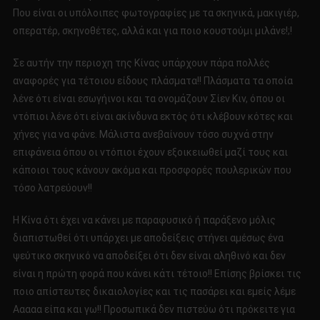
Που είναι οι υπόλοιπες φωτογραφίες με τα σκηνικά, μακιγιέρ,
οπερατέρ, σκηνοθέτες, αλλά και για ποιο κουστούμι μιλάνε!;!
Σε αυτήν την περιοχη της Κίνας υπάρχουν πάρα πολλές
αναφορές για τέτοιου είδους πλάσματα!! Πλάσματα τα οποία
λένε ότι είναι εσωγήινοι και τα ονομάζουν Σίεν Κιν, όπου οι
ντόπιοι λένε ότι είναι ακίνδυνα εκτός ότι κλέβουν κότες και
χήνες για να φάνε. Μάλιστα ανεβαίνουν τόσο συχνά στην
επιφάνεια όπου οι ντόπιοι έχουν εξοικειωθεί μαζί τους και
κάποιοι τους κάνουν ακόμα και προσφορές πουλερικών που
τόσο λατρεύουν!!
Η Κίνα ότι έχει να κάνει με παραφυσικό ή παράξενο μόλις
διαπιστωθεί ότι υπάρχει με αποδείξεις στήνει αμέσως ένα
ψεύτικο σκηνικό να αποδείξει ότι δεν είναι αληθινό και δεν
είναι η πρώτη φορά που κάνει κάτι τέτοιο!! Επίσης βρίσκει τις
ποιο απίστευτες δικαιολογίες και τις πασάρει και εμείς λέμε
Ααααα είπα και γω!! Προσωπικά δεν πιστεύω ότι πρόκειτε για