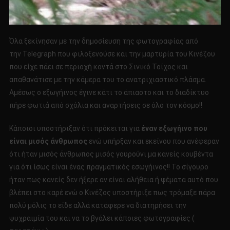
Όλα ξεκίνησαν με την δημοσίευση της φωτογραφίας από
την Telegraph που φιλοξενούσε και την μαρτυρία του Κινέζου
που είχε πάει σε περιοχή κοντά στο Σινικό Τοίχος και
απαθανάτισε με την κάμερα του το ανατριχιαστικό πλάσμα.
Αμέσως ο εξωγήινος έγινε κάτι το άπιαστο και το διαδίκτυο
πήρε φωτιά από σχόλια και αναρτήσεις σε όλο τον κόσμο!!
Κάποιοι υποστήριξαν ότι πρόκειται για
έναν εξωγήινο που
είναι μισός άνθρωπος
ενώ υπήρξαν και εκείνου που ανέφεραν
ότι ήταν μισός άνθρωπος μισός γουρούνι μα κανείς κουβέντα
για ότι ίσως είναι ένας πραγματικός εσωγήινος!! Το σίγουρο
ήταν πως κανείς δεν ήξερε αν είναι αλήθεια ή ψέματα αυτό που
βλέπει στο καρέ ενώ ο Κινέζος υποστήριξε πως τρόμαξε πάρα
πολύ μόλις το είδε αλλά κατάφερε να διατηρήσει την
ψυχραιμία του και να το βγάλει κάποιες φωτογραφίες (