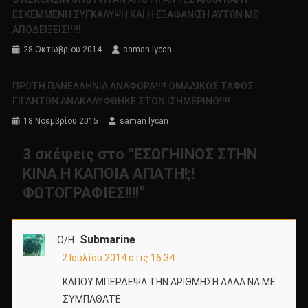
ΕΣΚΕΜΜΕΝΗ ΣΥΓΚΑΛΥΨΗ ΚΑΙ Η ΕΞΑΦΑΝΙΣΗ ΑΥΤΩΝ ΜΕ
ΑΠΟΔΕΙΞΕΙΣ!!!!!
28 Οκτωβρίου 2014
saman lycan
ΠΡΩΤΗ ΠΑΝΕΛΛΗΝΙΑ ΑΝΑΦΟΡΑ!!!! ΟΜΑΔΙΚΟΣ ΤΑΦΟΣ
ΓΙΓΑΝΤΩΝ ΑΝΑΚΑΛΥΦΘΗΚΕ ΣΤΟΝ ΙΣΗΜΕΡΙΝΟ!!!!
18 Νοεμβρίου 2015
saman lycan
3 σκέψεις στο “
ΕΣΩΓΗΙΝΟΣ ΣΤΗΝ
ΚΙΝΑ Η ΚΑΠΟΙΑ ΑΠΑΤΗ!;!
ΦΩΤΟΓΡΑΦΙΕΣ!!!!
”
Submarine
Ο/Η
2 Ιουλίου 2014 στις 16:34
ΚΑΠΟΥ ΜΠΕΡΔΕΨΑ ΤΗΝ ΑΡΙΘΜΗΣΗ ΑΛΛΑ ΝΑ ΜΕ
ΣΥΜΠΑΘΑΤΕ