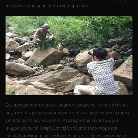
που έκανε διάλειμμα από τα γυρίσματα >>.
Εάν πραγματικά το πιστέψουμε ότι είναι έτσι, τότε γιατί στην
συγκεκριμένη περιοχη υπάρχουν από την αρχαιότητα ιστορίες
για πλάσματα σαν και αυτό!;! Δεύτερον που είναι το φιλμ
μικρού μήκους ή διαφήμισης!;! Μετά από τόσο ντόρο και
φασαρία παγκοσμίως δεν θα έπρεπε να το έχουν ανακοινώσει!;!