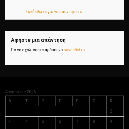
Συνδεθείτε για να απαντήσετε
Αφήστε μια απάντηση
Για να σχολιάσετε πρέπει να
συνδεθείτε
.
Αύγουστος 2026
Δ
Τ
Τ
Π
Π
Σ
Κ
1
2
3
4
5
6
7
8
9