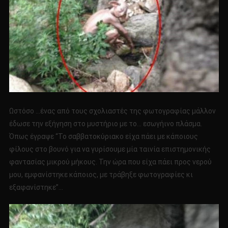
Ωστόσο …ένας από τους σχολιαστές της φωτογραφίας μάλλον
έδωσε την εξήγηση στο μυστήριο με το… εσωγήινο πλάσμα.
Όπως έγραψε “Το σαββατοκύριακο είχα πάει με κάποιους
φίλους στο βουνό για να γυρίσουμε μία ταινία επιστημονικής
φαντασίας μικρού μήκους. Την ώρα που είχα πάει προς νερού
μου, εμφανίστηκε κάποιος, με τράβηξε φωτογραφίες κι
εξαφανίστηκε”…