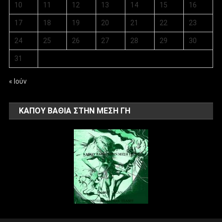
10
11
12
13
14
15
16
17
18
19
20
21
22
23
24
25
26
27
28
29
30
31
« Ιούν
ΚΑΠΟΥ ΒΑΘΙΑ ΣΤΗΝ ΜΕΣΗ ΓΗ