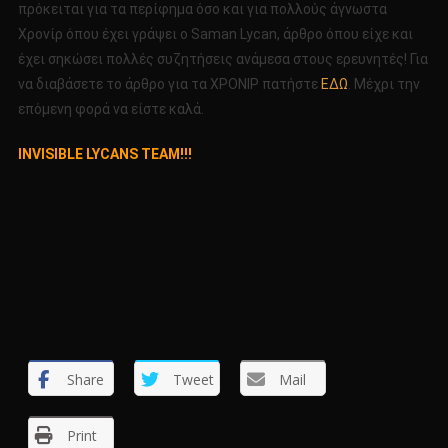
πρόκειται για τα περίφημα όσο και για πολλούς άγνωστα
Χρονίρ όπου έχει γράψει ο Saman Lycan, άρθρο όπου είχε και
έχει σηκώσει πολλές συζητήσεις ανάμεσα στους ερευνητές! Για
να διαβάσετε το άρθρο για τα ΧΡΟΝΙΡ πατήστε
ΕΔΩ
. Μέχρι την
επόμενη φορά να είστε καλά.
INVISIBLE LYCANS TEAM!!!
Share
Tweet
Mail
Print