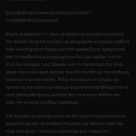
[youtube]https://www.youtube.com/watch?
v=or3GA8h4Xwc[/youtube]
Φήμες αναφέρουν ότι ίσως να πρόκειται για κάποια γυναίκα
που θέλησε να αυτοκτονήσει και αποφάσισε να περάσει κάθετα
έναν πολυσύχναστο δρόμο, ωστόσο εμφανίζεται πραγματικά
από το πουθενά σε μια περιοχή που δεν έχει σχεδόν τίποτα
στις δύο πλευρές τους δρόμου, ενώ το περπάτημα της είναι
χαρακτηριστικά αργό γεγονός που δεν συνάδει με την επιθυμία
κάποιου να αυτοκτονήσει. Άλλοι πιστεύουν ότι μπορεί να
πρόκειται για κάποια γυναίκα με ψυχολογικά προβλήματα ή να
είναι απλά μεθυσμένοι, ωστόσο, δεν είναι λίγοι εκείνοι που
πάνε την ιστορία ένα βήμα παραπέρα.
Στη σφαίρα του μεταφυσικού και εκτιμούν ότι η γυναίκα που
εμφανίζεται από το πουθενά στη μέση της εθνικής οδού δεν
είναι από αυτόν τον κόσμο αλλά είναι φάντασμα ή ότι