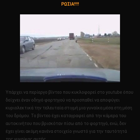
ΡΩΣΙΑ!!!!
Η
ΦΑΝΤΑΣΜΑ
ΚΑΤΕΓΡΑΨΕ
ΚΑΜΕΡΑ
ΣΤΗΝ
ΡΩΣΙΑ!!!!
Υπάρχει να περίεργο βίντεο που κυκλοφορεί στο youtube όπου
δείχνει έναν οδηγό φορτηγού να προσπαθεί να αποφύγει
κυριολεκτικά την τελευταία στιγμή μια γυναίκα μέσα στη μέση
του δρόμου. Το βίντεο έχει καταγραφεί από την κάμερα του
αυτοκινήτου που βρισκόταν πίσω από το φορτηγό, ενώ, δεν
έχει γίνει ακόμη κανένα στοιχείο γνωστό για την ταυτότητά
της γυναίκας αυτής.