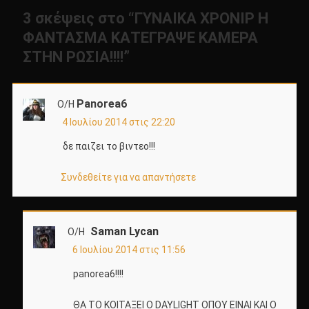
3 σκέψεις στο “
ΓΥΝΑΙΚΑ ΧΡΟΝΙΡ Η
ΦΑΝΤΑΣΜΑ ΚΑΤΕΓΡΑΨΕ ΚΑΜΕΡΑ
ΣΤΗΝ ΡΩΣΙΑ!!!!
”
Panorea6
Ο/Η
4 Ιουλίου 2014 στις 22:20
δε παιζει το βιντεο!!!
Συνδεθείτε για να απαντήσετε
Saman Lycan
Ο/Η
6 Ιουλίου 2014 στις 11:56
panorea6!!!!
ΘΑ ΤΟ ΚΟΙΤΑΞΕΙ Ο DAYLIGHT ΟΠΟΥ ΕΙΝΑΙ ΚΑΙ Ο