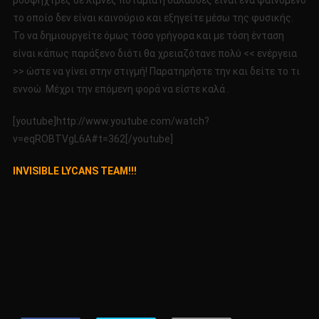
ρουφήχτρες σε λίμνες ποτάμια ή θάλασσες είναι ένα φαινόμενο
το οποίο δεν είναι καινούριο και εξηγείτε μέσω της φυσικής.
Το να δημιουργείτε όμως τόσο γρήγορα και με τόση ένταση
είναι κάπως παράξενο διότι θα χρειαζότανε πολύ << ενέργεια
>> ώστε να γίνει στην στιγμή! Παρατηρήστε την και δείτε το τι
εννοώ. Μέχρι την επόμενη φορά να είστε καλά .
[youtube]http://www.youtube.com/watch?
v=eqROBTVgL6A#t=362[/youtube]
INVISIBLE LYCANS TEAM!!!