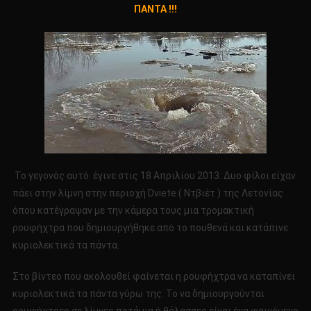
ΠΑΝΤΑ !!!
«ΚΑΤΑΠΙΝΕΙ»
ΚΥΡΙΟΛΕΚΤΙΚΑ
ΤΑ
ΠΑΝΤΑ
!!!
Το γεγονός αυτό έγινε στις 18 Απριλίου 2013. Δυο φίλοι είχαν
πάει στην λίμνη στην περιοχή Dviete ( Ντβιέτ ) της Λετονίας
όπου κατέγραψαν με την κάμερα τους μια τρομακτική
ρουφήχτρα που δημιουργήθηκε από το πουθενά και κατάπινε
κυριολεκτικά τα πάντα.
Στο βίντεο που ακολουθεί φαίνεται η ρουφήχτρα να καταπίνει
κυριολεκτικά τα πάντα γύρω της. Το να δημιουργούνται