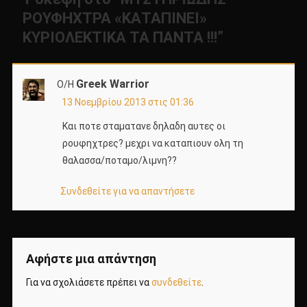
ΡΟΥΦΗΧΤΡΑ «ΚΑΤΑΠΙΝΕΙ»
ΚΥΡΙΟΛΕΚΤΙΚΑ ΤΑ ΠΑΝΤΑ !!!
”
Greek Warrior
Ο/Η
13 Νοεμβρίου 2013 στις 01:36
Και ποτε σταματανε δηλαδη αυτες οι
ρουφηχτρες? μεχρι να καταπιουν ολη τη
θαλασσα/ποταμο/λιμνη??
Συνδεθείτε για να απαντήσετε
Αφήστε μια απάντηση
Για να σχολιάσετε πρέπει να
συνδεθείτε
.