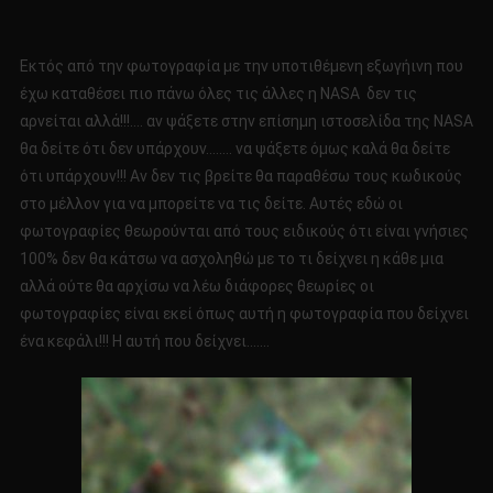
Εκτός από την φωτογραφία με την υποτιθέμενη εξωγήινη που
έχω καταθέσει πιο πάνω όλες τις άλλες η NASA δεν τις
αρνείται αλλά!!!…. αν ψάξετε στην επίσημη ιστοσελίδα της NASA
θα δείτε ότι δεν υπάρχουν…….. να ψάξετε όμως καλά θα δείτε
ότι υπάρχουν!!! Αν δεν τις βρείτε θα παραθέσω τους κωδικούς
στο μέλλον για να μπορείτε να τις δείτε. Αυτές εδώ οι
φωτογραφίες θεωρούνται από τους ειδικούς ότι είναι γνήσιες
100% δεν θα κάτσω να ασχοληθώ με το τι δείχνει η κάθε μια
αλλά ούτε θα αρχίσω να λέω διάφορες θεωρίες οι
φωτογραφίες είναι εκεί όπως αυτή η φωτογραφία που δείχνει
ένα κεφάλι!!! Η αυτή που δείχνει…….