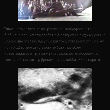
Όπως με το απίστευτο και βίντεο που κυκλοφορεί στο
διαδίκτυο οπού από το τεράστιο διαστημόπλοιο έχουν βρει ένα
θηλυκό από ότι λένε εξωγήινο και τον μεταφέρουν στην γη!! Αν
και χιλιάδες χρόνια το τεράστιο διαστημόπλοιο
κατεστραμμένο στην Σελήνη κατάφεραν και διείσδυσαν στο
εσωτερικό του και την βρήκαν μαζί με πολλά αλλά πτώματα!!