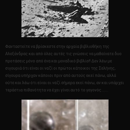
Φανταστείτε να βρίσκεστε στην αρχαία βιβλιοθήκη της
Αλεξάνδρας και από όλες αυτές τις γνώσεις να μαθαίνατε δυο
προτάσεις μόνο από ένα και μοναδικό βιβλίο!! Δεν λέω με
σιγουριά ότι είναι οι ναζί οι πρώτοι κάτοικοι της Σελήνης,
σίγουρα υπήρχαν κάποιοι πριν από αυτούς εκεί πάνω, αλλά
ούτε και λέω ότι είναι οι ναζί σήμερα εκεί πάνω, αν και υπάρχει
τεράστια πιθανότητα να έχει γίνει αυτό το γεγονός……..