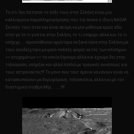
Το ότι δεν πάτησαν το πόδι τους στην Σελήνη είναι μια
καλλιέργεια παραπληροφόρησης που την έκανε η ίδια η NASA!!
Σκοπός τους ήταν και είναι ακόμη να μην μάθουμε εμείς εδώ
στην γη το τι γίνεται στην Σελήνη, το τι υπάρχει αλλά και το τι
υπήρχε…… προσπάθησαν αργότερα να ξανά πάνε στην Σελήνη μα
τους αποδείχτηκε μοιραίο πολλές φορές εκτός των επίσημων
<< ατυχημάτων >> τα οποία ξέρουμε αλλά και έχουμε δει στην
τηλεόραση, υπήρξαν και αλλά πολλά με τραγικές συνέπειες για
τους αστροναύτες!!! Το μόνο που τους έμεινε να κάνουν είναι να
κατασκοπεύουν με δορυφόρους, τηλεσκόπια, αλλά και με τον
διαστημικό σταθμό Μίρ………..!!!!