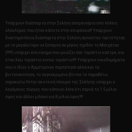
Υπάρχουν διάσπαρτα στην Σελήνη απομεινάρια από πόλεις
ολόκληρες που ήταν κάποτε στην επιφάνεια!! Υπάρχουν
διαστημόπλοια διάσπαρτα στην Σελήνη αγνώστου ταυτότητας
με το μεγαλύτερο να ξεπέρνα σε μήκος σχεδόν το Μανχάταν
(!!!!!!) υπάρχει ένα οίκημα που μοιάζει σαν τεράστιο κάστρο, και
όταν λέω τεράστιο εννοώ τεράστιο!!!! Υπάρχουν οικοδομήματα
που ο ίδιος ο Άρμστρονγκ περπάτησε αλλά και τα
βιντεοσκόπησε, το συγκεκριμένο βίντεο το παραθέτω
παρακάτω !!στην σκοτεινή πλευρά της Σελήνης υπάρχει ο
λεγόμενος πύργος που κάποιοι λένε ότι περνά το 1.5 μίλια
ύψος και άλλοι μίλανε για 8 μίλια ύψος!!!!