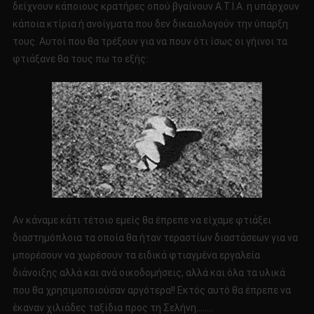
δείχνουν κάποιους κρατήρες οπού βγαίνουν Α.Τ.Ι.Α. η υπάρχουν
κάποια κτίρια ή ανοίγματα που δεν δικαιολογούν την ύπαρξη
τους. Αυτοί που θα τρέξουν για να πουν ότι ίσως οι γήινοι τα
φτιάξανε θα τους πω το εξής:
Αν κάναμε κάτι τέτοιο εμείς θα έπρεπε να είχαμε φτιάξει
διαστημόπλοια τα οποία θα ήταν τεραστίων διαστάσεων για να
μπορέσουν να χωρέσουν τα ειδικά φτιαγμένα εργαλεία
διάνοιξης αλλά και ανά οικοδομήσεις, αλλά και όλα τα υλικά
που θα χρησιμοποιούσαν αργότερα!! Εκτός αυτό θα έπρεπε να
έκαναν χιλιάδες ταξίδια προς τη Σελήνη……..