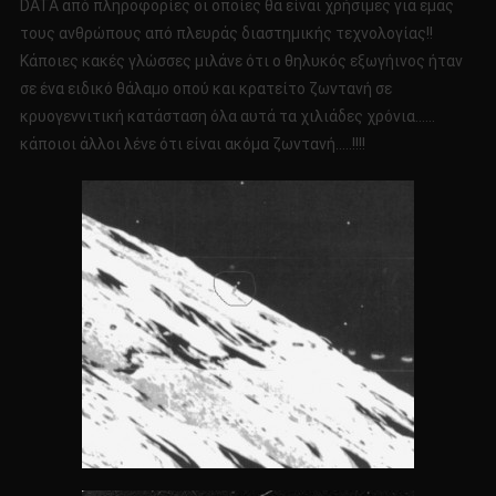
DATA από πληροφορίες οι οποίες θα είναι χρήσιμες για εμάς
τους ανθρώπους από πλευράς διαστημικής τεχνολογίας!!
Κάποιες κακές γλώσσες μιλάνε ότι ο θηλυκός εξωγήινος ήταν
σε ένα ειδικό θάλαμο οπού και κρατείτο ζωντανή σε
κρυογεννιτική κατάσταση όλα αυτά τα χιλιάδες χρόνια……
κάποιοι άλλοι λένε ότι είναι ακόμα ζωντανή…..!!!!