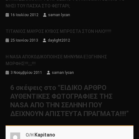
ΝΗΣΙ ΤΟΥ ΠΑΣΧΑ ΣΤΟ ΦΕΓΓΑΡΙ;
16 Ιουλίου 2012
saman lycan
ΤΙΤΑΝΙΟΣ ΜΑΥΡΟΣ ΚΥΒΟΣ ΜΠΡΟΣΤΑ ΣΤΟΝ ΗΛΙΟ!!!!!
25 Ιουνίου 2013
daylight2012
Η NASA ΑΠΟΚΩΔΙΚΟΠΟΙΗΣΕ ΜΗΝΥΜΑ ΕΞΩΓΗΙΝΗΣ
ΜΟΡΦΗΣ!!!;;;!!!
3 Νοεμβρίου 2011
saman lycan
6 σκέψεις στο “
ΕΙΔΙΚΟ ΑΡΘΡΟ
ΑΥΘΕΝΤΙΚΕΣ ΦΩΤΟΓΡΑΦΙΕΣ ΤΗΣ
NASA ΑΠΟ ΤΗΝ ΣΕΛΗΝΗ ΠΟΥ
ΔΕΙΧΝΟΥΝ ΑΠΙΣΤΕΥΤΑ ΠΡΑΓΜΑΤΑ!!!!
”
Kapitano
Ο/Η