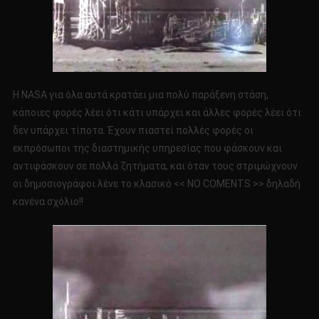
Η NASA για όλα αυτά κρατάει μια πολύ παράξενη στάση,
κάποιες φορές λέει ότι κάτι υπάρχει και άλλες φορές λέει ότι
δεν υπάρχει τίποτα. Έχουν πιαστεί πολλές φορές οι
εκπρόσωποι της διαστημικής υπηρεσίας που φάσκουν και
αντιφάσκουν σε πολλά ζητήματα, και όταν τους στριμώχνουν
οι δημοσιογράφοι λένε το κλασικό << NO COMENTS >> δηλαδή
κανένα σχόλιο!!