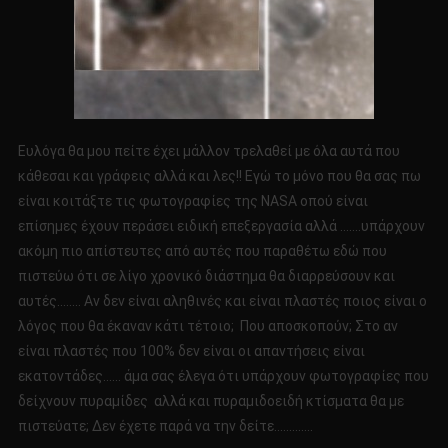
Ευλόγα θα μου πείτε έχει μάλλον τρελαθεί με όλα αυτά που
κάθεσαι και γράφεις αλλά και λες!! Εγώ το μόνο που θα σας πω
είναι κοιτάξτε τις φωτογραφίες της NASA οπού είναι
επίσημες έχουν περάσει ειδική επεξεργασία αλλά …….υπάρχουν
ακόμη πιο απίστευτες από αυτές που παραθέτω εδώ που
πιστεύω ότι σε λίγο χρονικό διάστημα θα διαρρεύσουν και
αυτές…….. Αν δεν είναι αληθινές και είναι πλαστές ποιος είναι ο
λόγος που θα έκαναν κάτι τέτοιο; Που αποσκοπούν; Στο αν
είναι πλαστές που 100% δεν είναι οι απαντήσεις είναι
εκατοντάδες…… άμα σας έλεγα ότι υπάρχουν φωτογραφίες που
δείχνουν πυραμίδες αλλά και πυραμιδοειδή κτίσματα θα με
πιστεύατε; Δεν έχετε παρά να την δείτε………….