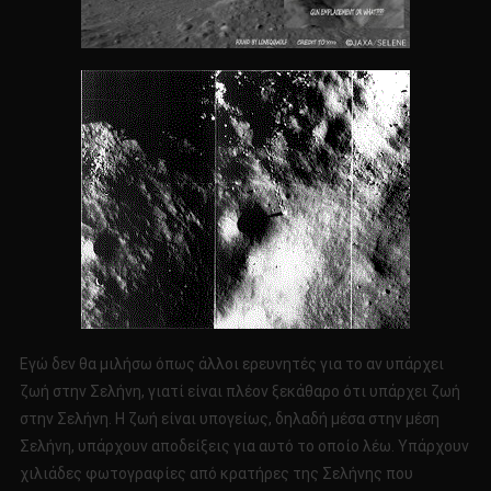
Εγώ δεν θα μιλήσω όπως άλλοι ερευνητές για το αν υπάρχει
ζωή στην Σελήνη, γιατί είναι πλέον ξεκάθαρο ότι υπάρχει ζωή
στην Σελήνη. Η ζωή είναι υπογείως, δηλαδή μέσα στην μέση
Σελήνη, υπάρχουν αποδείξεις για αυτό το οποίο λέω. Υπάρχουν
χιλιάδες φωτογραφίες από κρατήρες της Σελήνης που