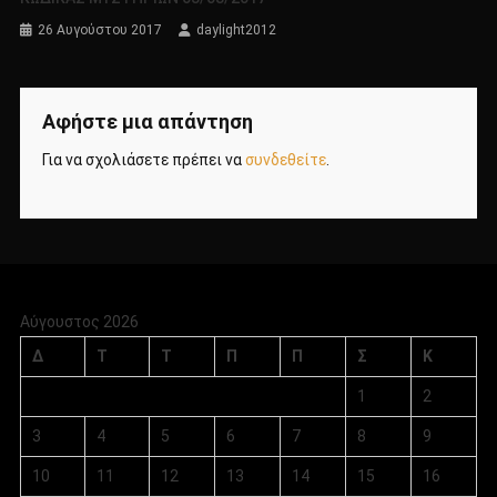
26 Αυγούστου 2017
daylight2012
Αφήστε μια απάντηση
Για να σχολιάσετε πρέπει να
συνδεθείτε
.
Αύγουστος 2026
Δ
Τ
Τ
Π
Π
Σ
Κ
1
2
3
4
5
6
7
8
9
10
11
12
13
14
15
16