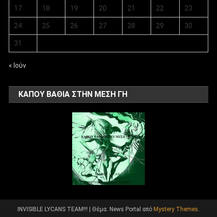
17
18
19
20
21
22
23
24
25
26
27
28
29
30
31
« Ιούν
ΚΑΠΟΥ ΒΑΘΙΑ ΣΤΗΝ ΜΕΣΗ ΓΗ
INVISIBLE LYCANS TEAM!!!
|
Θέμα: News Portal από
Mystery Themes
.