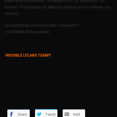
Θεματολογία εκπομπής: Το παρασκήνιο της τραγωδίας της
27-
Κύπρου. Τα μυστήρια της αθέατης πλευράς και των θόλων της
11-
σελήνης.
2016
[youtube]https://www.youtube.com/watch?
v=d7vB84VL81s[/youtube]
ΙΝVISIBLE LYCANS TEAM!!!
Share
Tweet
Mail