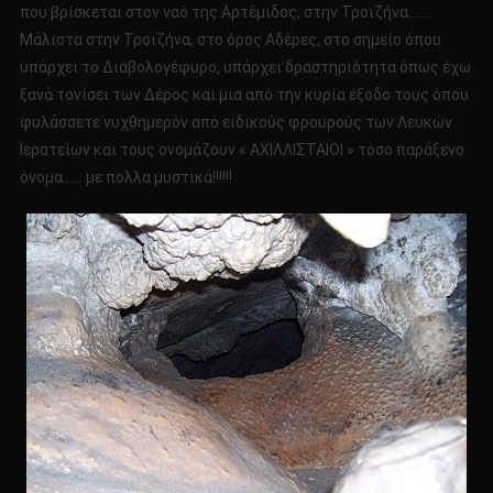
που βρίσκεται στον ναό της Αρτέμιδος, στην Τροιζήνα…….
Μάλιστα στην Τροιζήνα, στο όρος Αδέρες, στο σημείο όπου
υπάρχει το Διαβολογέφυρο, υπάρχει δραστηριότητα όπως έχω
ξανά τονίσει των Δέρος και μια από την κυρία έξοδο τους όπου
φυλάσσετε νυχθημερόν από ειδικούς φρουρούς των Λευκών
Ιερατείων και τους ονομάζουν « ΑΧΙΛΛΙΣΤΑΙΟΙ » τόσο παράξενο
όνομα…… με πολλα μυστικά!!!!!!