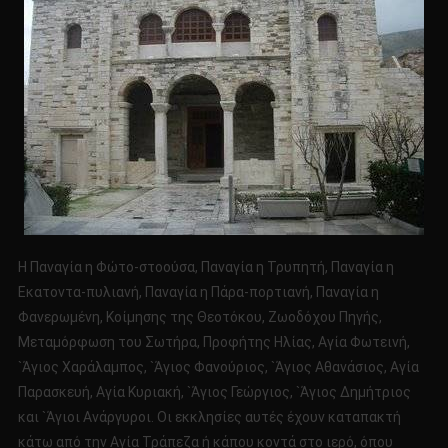
Η Παναγία η Φώτο-στοούσα, Παναγία η Τρυπητή, Παναγία η
Εκατοντα-πυλιανή, Παναγία η Πάρα-πορτιανή, Παναγία η
Φανερωμένη, Κοίμησης της Θεοτόκου, Ζωοδόχου Πηγής,
Μεταμόρφωση του Σωτήρα, Προφήτης Ηλίας, Αγία Φωτεινή,
`Άγιος Χαράλαμπος, `Άγιος Φανούριος, `Άγιος Αθανάσιος, Αγία
Παρασκευή, Αγία Κυριακή, `Άγιος Γεώργιος, `Άγιος Δημήτριος
και `Άγιοι Ανάργυροι. Οι εκκλησίες αυτές έχουν καταπακτή
κάτω από την Αγία Τράπεζα ή κάπου κοντά στο ιερό, όπου