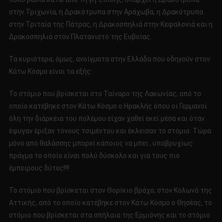
στην Τριχωνία, η Δρακότρυπα στην Αράχωβα, η Δρακότρυπα
στην Τριταία της Πάτρας, η Δρακοσπηλιά στην Κεφαλονιά και η
Δρακοσπηλιά στον Πλατανιστό της Ευβοίας.
Τα κυριότερα, όμως, ανοίγματα στην Ελλάδα που οδηγούν στον
Κάτω Κόσμο είναι τα εξής:
Το στόμιο που βρίσκεται στο Ταίναρο της Λακωνίας, από το
οποίο κατέβηκε στον Κάτω Κόσμο ο Ηρακλής όπου οι Γερμανοί
όλη την διάρκεια του πολέμου είχαν χαθεί εκεί μέσα και όταν
έφυγαν έριξαν τόνους τσιμέντου και έκλεισαν το στόμιο. Τώρα
μόνο από θαλάσσης μπορεί κάποιος να μπει , υποβρυχίως
πράγμα το οποίο είναι πολύ δύσκολο και για τους πιο
έμπειρους δύτες!!!!
Το στόμιο που βρίσκεται στον Θορίκιο βράχο, στον Κολωνό της
Αττικής, από το οποίο κατέβηκε στον Κάτω Κόσμο ο Θησέας, το
στόμιο που βρίσκεται στα σπήλαια της Ερμιόνης και το στόμιο