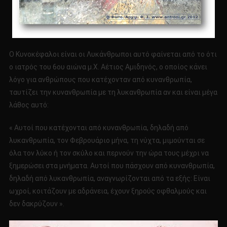
Ο Κυνοκέφαλοι είναι οι Λυκάνθρωποι αυτό φαίνεται από το ότι
ο ιατρός του 6ου αιώνα μ.Χ. Αέτιος Αμιδηνός, ο οποίος κάνει
λόγο για ανθρώπους που κατέχονταν από κυνανθρωπία,
ταυτίζει την κυνανθρωπία με τη λυκανθρωπία αν και είναι μέγα
λάθος αυτό:
« Αυτοί που κατέχονται από κυνανθρωπία, δηλαδή από
λυκανθρωπία, τον Φεβρουάριο μήνα, τη νύχτα, μιμούνται σε
όλα τον λύκο ή τον σκύλο και περνούν την ώρα τους μέχρι να
ξημερώσει στα μνήματα. Αυτοί που πάσχουν από κυνανθρωπία,
δηλαδή από λυκανθρωπία, αναγνωρίζονται από τα εξής: Είναι
ωχροί, κοιτάζουν με αδράνεια, έχουν ξηρούς οφθαλμούς και
δεν δακρύζουν ».