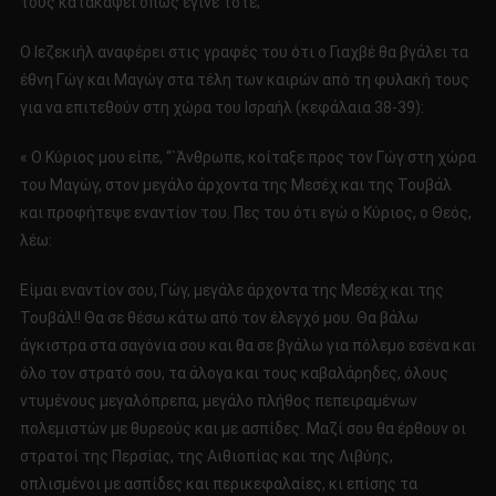
τους κατακάψει όπως έγινε τότε;
Ο Ιεζεκιήλ αναφέρει στις γραφές του ότι ο Γιαχβέ θα βγάλει τα
έθνη Γώγ και Μαγώγ στα τέλη των καιρών από τη φυλακή τους
για να επιτεθούν στη χώρα του Ισραήλ (κεφάλαια 38-39):
« Ο Κύριος μου είπε, ‘‘`Άνθρωπε, κοίταξε προς τον Γώγ στη χώρα
του Μαγώγ, στον μεγάλο άρχοντα της Μεσέχ και της Τουβάλ
και προφήτεψε εναντίον του. Πες του ότι εγώ ο Κύριος, ο Θεός,
λέω:
Είμαι εναντίον σου, Γώγ, μεγάλε άρχοντα της Μεσέχ και της
Τουβάλ!! Θα σε θέσω κάτω από τον έλεγχό μου. Θα βάλω
άγκιστρα στα σαγόνια σου και θα σε βγάλω για πόλεμο εσένα και
όλο τον στρατό σου, τα άλογα και τους καβαλάρηδες, όλους
ντυμένους μεγαλόπρεπα, μεγάλο πλήθος πεπειραμένων
πολεμιστών με θυρεούς και με ασπίδες. Μαζί σου θα έρθουν οι
στρατοί της Περσίας, της Αιθιοπίας και της Λιβύης,
οπλισμένοι με ασπίδες και περικεφαλαίες, κι επίσης τα