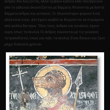
άνδρες δεν λούζονται, αλλά τρίβουν κάποιο λάδι που βγάζουν
από το γάλα και σκουπίζονται με δέρματα. Ντύνονται με λεπτά
δέρματα άνδρες και γυναίκες. Οι πλουσιότεροι φορούν λινά,
αλλά είναι λίγοι. Δεν έχουν κρεβάτια. Κοιμούνται σε στρώματα
από φύλλα δέντρων. `Όλοι τους, άνδρες και γυναίκες, έχουν
ουρά, όπως τα σκυλιά. Οι άνδρες ενώνονται με τις γυναίκες
τετραποδιστεί, όπως και πάλι τα σκυλιά. Είναι δίκαιοι και ζουν
μέχρι διακόσια χρόνια».