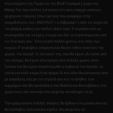
στρατεύματα της Γόμερ και της Βαιθ Τωγαρμά ( χώρα της
Μέσης Γης που πολλοί πιστεύουν ότι εκεί υπάρχει κάποιος
αρχέγονος παλαιός όπως αυτούς που αναφέρει στην
νεομυθολογία του « ΚΘΟΥΛΟΥ » ο Λάβκραφτ ), από τις εσχατιές
του βορρά, καθώς και πολλοί άλλοι λαοί. Ετοιμάσου εσύ ως
επικεφαλής και να έχεις έτοιμο και όλο το στράτευμά σου υπό
τις διαταγές σου. `Έπειτα από πολλά χρόνια, στα τέλη των
καιρών, θ’ αναλάβεις υπηρεσία και θα επιτεθείς εναντίον της
χώρας του Ισραήλ. Οι κάτοικοί της, που θα έχουν γλιτώσει από
τον πόλεμο, θα έχουν επιστρέψει από πολλές χώρες όπου
ζούσαν και θα έχουν συγκεντρωθεί στα βουνά του Ισραήλ, τα
οποία για πολύ καιρό ήταν έρημα. Κι ενώ όλοι θα κατοικούν εκεί
με ασφάλεια, εσύ με τον στρατό σου και το πλήθος των
συμμάχων σου θα προελάσεις σαν θύελλα και θα εισβάλεις στη
χώρα τους σαν σύννεφο που έρχεται να καλύψει τη γη.
Την ημέρα εκείνη πολλές σκέψεις θα έρθουν στο μυαλό σου και
θα συλλάβεις ένα ύπουλο σχέδιο. Θα σκεφτείς να