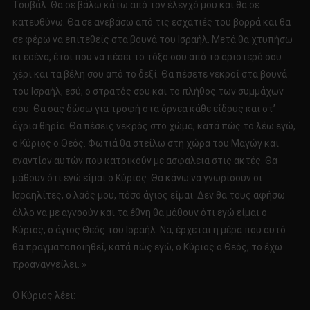
Τουβάλ. Θα σε βάλω κάτω από τον έλεγχό μου και θα σε
κατευθύνω. Θα σε ανεβάσω από τις εσχατιές του βορρά και θα
σε φέρω να επιτεθείς στα βουνά του Ισραήλ. Μετά θα χτυπήσω
κι εσένα, έτσι που να πέσει το τόξο σου από το αριστερό σου
χέρι και τα βέλη σου από το δεξί. Θα πέσετε νεκροί στα βουνά
του Ισραήλ, εσύ, ο στρατός σου και το πλήθος των συμμάχων
σου. Θα σας δώσω για τροφή στα όρνεα κάθε είδους και στ’
άγρια θηρία. Θα πέσεις νεκρός στο χώμα, κατά πώς το λέω εγώ,
ο Κύριος ο Θεός. Φωτιά θα στείλω στη χώρα του Μαγώγ και
εναντίον αυτών που κατοικούν με ασφάλεια στις ακτές. Θα
μάθουν ότι εγώ είμαι ο Κύριος. Θα κάνω να γνωρίσουν οι
Ισραηλίτες, ο λαός μου, πόσο άγιος είμαι. Δεν θα τους αφήσω
άλλο να με αγνοούν και τα έθνη θα μάθουν ότι εγώ είμαι ο
Κύριος, ο άγιος Θεός του Ισραήλ. Να, έρχεται η μέρα που αυτό
θα πραγματοποιηθεί, κατά πώς εγώ, ο Κύριος ο Θεός, το έχω
προαναγγείλει. »
Ο Κύριος λέει: