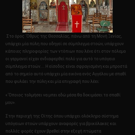
Στο όρος `Όθρυς της Θεσσαλίας, πάνω από τη Μονή Ξενίας,
υπάρχει μία πύλη που οδηγεί σε σύμπλεγμα στοών, υπάρχουν
κάποιες πληροφορίες των ντόπιων που λένε ότι στον πόλεμο
οι γερμανοί είχαν ενδιαφερθεί πολύ για αυτό το υπόγειο
σύμπλεγμα στοών….. Η είσοδος είναι σφραγισμένη και μπροστά
από το σημείο αυτό υπάρχει μία εικόνα ενός Αγγέλου με σπαθί
που φυλάει την πύλη και μία επιγραφή που λέει:
«`Όποιος τολμήσει να μπει εδώ μέσα θα δοκιμάσει το σπαθί
μου».
Στην περιοχή της Οίτης όπου υπάρχει ολόκληρο σύστημα
υπόγειων στοών υπάρχουν αναφορές για βρικόλακες και
πολλές φορές έχουν βρεθεί στην εξοχή πτώματα