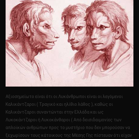
Αξιοσημείωτο είναι ότι οι Λυκάνθρωποι είναι οι λεγόμενοι
Καλικάντζαροι ( Τραγικό και ηλίθιο λάθος ), καθώς οι
Καλικάντζαροι συναντώνται στην Ελλάδα και ως
Λυκοκάντζαροι ή Λυκοκάνθαροι ( Από δεισιδαιμονίες των
απλοϊκών ανθρώπων προς το μυστήριο που δεν μπορούσαν να
ξεχωρίσουν τους κάτοικους της Μέσης Γης πίστευαν ότι είχαν