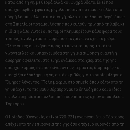
κάτω από τη γη, με θερμά αλλά και ψυχρά ύδατα. Εκεί που
υπάρχει άφθονη φωτιά, μεγάλοι πύρινοι ποταμοί κι άλλοι από
υδαρή λάσπη, άλλοτε πιο διαυγή, άλλοτε πιο λασπουδερή, όπως
στη Σικελία οι ποταμοί λάσπης που κυλούν πριν από τη λάβα κι
η ίδια η λάβα. Αυτοί οι ποταμοί πλημμυρίζουν κάθε φορά τους
τόπους, ανάλογα με τη φορά που τυχαίνει να έχει το ρεύμα.
`Όλες αυτές οι κινήσεις προς τα πάνω και προς τα κάτω
γίνονται λες και υπάρχει μέσα στη γη μία αιώρηση κι αυτή η
αιώρηση οφείλεται στο εξής, ανάμεσα στα χάσματα της γης
υπάρχει κυρίως ένα που είναι όντως τεράστιο, διαμπερές και
διασχίζει ολόκληρη τη γη, αυτό ακριβώς για το οποίο μίλησε ο
`Όμηρος λέγοντας, ‘‘Πολύ μακριά, στο σημείο όπου κάτω από τη
γη υπάρχει το πιο βαθύ βάραθρο’’, αυτό δηλαδή που και ο ίδιος
σε άλλα σημεία και πολλοί από τους ποιητές έχουν αποκαλέσει
Τάρταρο ».
Ο Ησίοδος (Θεογονία, στίχοι 720-721) αναφέρει ότι ο Τάρταρος
απέχει από την επιφάνεια της γης όσο απέχει ο ουρανός από τη