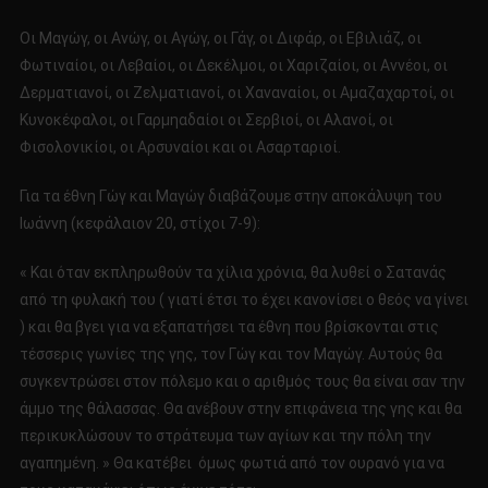
Οι Μαγώγ, οι Ανώγ, οι Αγώγ, οι Γάγ, οι Διφάρ, οι Εβιλιάζ, οι
Φωτιναίοι, οι Λεβαίοι, οι Δεκέλμοι, οι Χαριζαίοι, οι Αννέοι, οι
Δερματιανοί, οι Ζελματιανοί, οι Χαναναίοι, οι Αμαζαχαρτοί, οι
Κυνοκέφαλοι, οι Γαρμηαδαίοι οι Σερβιοί, οι Αλανοί, οι
Φισολονικίοι, οι Αρσυναίοι και οι Ασαρταριοί.
Για τα έθνη Γώγ και Μαγώγ διαβάζουμε στην αποκάλυψη του
Ιωάννη (κεφάλαιον 20, στίχοι 7-9):
« Και όταν εκπληρωθούν τα χίλια χρόνια, θα λυθεί ο Σατανάς
από τη φυλακή του ( γιατί έτσι το έχει κανονίσει ο θεός να γίνει
) και θα βγει για να εξαπατήσει τα έθνη που βρίσκονται στις
τέσσερις γωνίες της γης, τον Γώγ και τον Μαγώγ. Αυτούς θα
συγκεντρώσει στον πόλεμο και ο αριθμός τους θα είναι σαν την
άμμο της θάλασσας. Θα ανέβουν στην επιφάνεια της γης και θα
περικυκλώσουν το στράτευμα των αγίων και την πόλη την
αγαπημένη. » Θα κατέβει όμως φωτιά από τον ουρανό για να