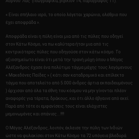
Άορνου Λας (Γεωγραφικά, βιβλίον 14, παράγραφος 11):
« Είναι σπήλαιο ιερό, το οποίο λέγεται χαρώνιο, ολέθριο που
έχει αποφράδα ».
Αποφράδα είναι η πύλη είναι μια από τις πύλες που οδηγεί
στον Κάτω Κόσμο, να πω καλύτερα ήταν μια από τις
κεντρικότερες πύλες που οδηγούσε στον κάτω κόσμο. Το
αξιοσημείωτο είναι ότι μετά την τρανή μάχη όπου ο Μέγας
Αλέξανδρος έχασε ένα πολύτιμο τάγμα μάχης τους λεγόμενους
« Μακεδόνες Παίδες » ( κάτι σαν καταδρομικό και επίλεκτο
τάγμα που αποτελείτο από 5.000 άνδρες άρτια εκπαιδευμένους
) άρχισαν από όλα τα έθνη του κόσμου να μην γίνονται πλέον
αναφορές για τέρατα, δράκους, και ότι άλλο έβγαινε από εκεί.
Παρά από τότε οι εμφανίσεις τους είναι ελάχιστες
μεμονωμένες και σπάνιες….!!!!
Ο Μέγας Αλέξανδρος, λοιπόν, έκλεισε την πύλη των Ινδιών
ώστε να φυλακίσει στον Κάτω Κόσμο τα 72 υπόγεια βλεδυρά