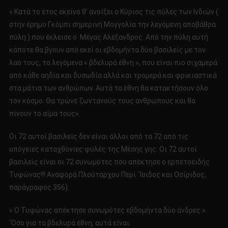
« Κατά το έτος εκείνο θ’ ανοίξει ο Κύριος τις πύλες των Ινδιών (
στην έρημο Γκόμπι σημερινή Μογγολία την λεγόμενη αποβάθρα
πύλη ) που έκλεισε ο Μέγας Αλέξανδρος. Από την πύλη αυτή
κάποτε θα βγουν από εκεί οι εβδομήντα δύο βασιλείς με τον
λαό τους, τα λεγόμενα « βδελυρά έθνη », που είναι πιο σιχαμερά
από κάθε αηδία και δυσωδία αλλά και τρομερά και φρικιαστικά
στα μάτια των ανθρώπων. Αυτά τα έθνη θα κατακτήσουν όλο
τον κόσμο. Θα τρώνε ζωντανούς τους ανθρώπους και θα
πίνουν το αίμα τους».
Οι 72 αυτοί βασιλείς δεν είναι άλλοι από τα 72 από τις
υπόγειες καταχθόνιες φυλές της Μέσης γης. Οι 72 αυτοί
βασιλείς είναι οι 72 συνωμότες που απέκτησε ο ερπετοειδής
Τυφώνας!!! Αναφορά Πλούταρχου Περί `Ίσιδος και Οσίριδος,
παράγραφος 356):
« Ο Τυφώνας απέκτησε συνωμότες εβδομήντα δύο άνδρες ».
`Όσο για τα βδελυρά έθνη, αυτά είναι: