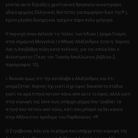
γίνεται αυτό δηλαδή η χριστιανική θρησκεία να κατηγορεί
άδικα αρχαίες Ελληνικές θεότητες για συμφέρον δικό της!!! ),
έχουν μεγάλη δύναμη και τρέχουν πάρα πολύ γρήγορα.
Η περιοχή όπου έκλεισε τις πύλες των Ινδιών ( έρημο Γκόμπι
στην σημερινή Μογγολία ) ο Μέγας Αλέξανδρος ήταν η `Αορνος
Λας η Αποβάθρα πύλη κατά πολλούς, για την οποία λέει ο
Φιλόστρατος (Τα ες τον Τυανέα Απολλώνιον, βιβλίον 2,
παράγραφος 10):
«`Άκουσε όμως ότι την κατέλαβε ο Αλέξανδρος και ότι
ονομαζόταν `Αορνος όχι γιατί είχε ύψος δεκαπέντε στάδια
γιατί τα ιερά πτηνά πετούν πάνω από αυτό το ύψος, αλλά γιατί
στην κορυφή της λένε πως υπάρχει ρήγμα που τραβάει τα
πτηνά που πετούν από πάνω, κάτι που μπορεί να δει κανείς
στην Αθήνα στον πρόδομο του Παρθενώνος »!!!!
Ο Στράβωνας λέει για το ρήγμα που υπήρχε στην κορυφή της