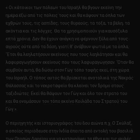
« Οι κάτοικοι των πόλεων του Ισραήλ θα βγουν εκείνη την
ημέρα έξω από τις πόλεις τους και θα κάψουν τα όπλα των
εχθρών τους, τις ασπίδες, τους θυρεούς, τα τόξα, τα βέλη, τα
ακόντια και τις λόγχες. Θα τα χρησιμοποιούν για καυσόξυλα
επτά χρόνια. Δεν θα έχουν ανάγκη να φέρνουν ξύλα από τους
αγρούς ούτε από τα δάση, γιατί θ’ ανάβουν φωτιά με τα όπλα.
`Έτσι θα λεηλατήσουν εκείνους που τους λεηλάτησαν και θα
λαφυραγωγήσουν εκείνους που τους λαφυραγώγησαν. `Όταν θα
συμβούν αυτά, θα δώσω στον Γώγ τόπο ταφής εκεί, στη χώρα
του Ισραήλ. Ο τόπος αυτός θα βρίσκεται ανατολικά της Νεκράς
Θάλασσας και το νεκροταφείο θα κλείνει τον δρόμο στους
ταξιδιώτες. Εκεί θα θάψουν τον Γώγ και όλο τον στρατό του
και θα ονομάσουν τον τόπο εκείνο Κοιλάδα του Στρατού του
Γώγ ».
Ο περιηγητής και ιστοριογράφος του 6ου αιώνα π.χ. Ο Σκύλαξ,
ο οποίος περιόδευσε στην Ινδία έπειτα από εντολή του βασιλιά
των Περσών Δαρείου για να καταγράψει τα έθνη και τις φυλές