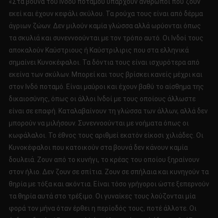
«Στα βουνά του Ινδού ποταμού υπάρχουν άνθρωποι που ζουν
εκεί και έχουν κεφάλι σκύλου. Τα ρούχα τους είναι από δέρμα
άγριων ζώων. Δεν μιλούν καμία γλώσσα αλλά ωρύονται όπως
τα σκυλιά και συνεννοούνται με τον τρόπο αυτό. Οι Ινδοί τους
αποκαλούν Καύστριους ή Καύστριλιρις που στα ελληνικά
σημαίνει Κυνοκέφαλοι. Τα δόντια τους είναι ισχυρότερα από
εκείνα των σκύλων. Μπορεί και τους βρίσκει κανείς μέχρι και
στον Ινδό ποταμό. Είναι μαύροι και έχουν βαθύ το αίσθημα της
δικαιοσύνης, όπως οι άλλοι Ινδοί με τους οποίους άλλωστε
είναι σε επαφή. Καταλαβαίνουν τη γλώσσα των άλλων, αλλά δεν
μπορούν να μιλήσουν. Συνεννοούνται με νοήματα όπως οι
κωφάλαλοι. Το έθνος τους αριθμεί εκατόν είκοσι χιλιάδες. Οι
Κυνοκέφαλοι που κατοικούν στα βουνά δεν κάνουν καμία
δουλειά. Ζουν από το κυνήγι, το κρέας του οποίου ξηραίνουν
στον ήλιο. Δεν ζουν σε σπίτια. Ζουν σε σπήλαια και κυνηγούν τα
θηρία με τόξα και ακόντια. Είναι τόσο γρήγοροι ώστε ξεπερνούν
τα θηρία αυτά στο τρέξιμο. Οι γυναίκες τους λούζονται μία
φορά τον μήνα όταν έρθει η περίοδός τους, ποτέ άλλοτε. Οι