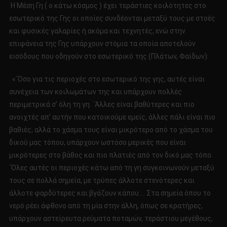
Η Μέση Γη ( ο κάτω κόσμος ) έχει τεράστιες κοιλότητες στο
εσωτερικό της Γης οι οποίες συνδέονται μεταξύ τους με στοές
και φυσικές γαλαρίες ή ακόμα και τεχνητές, ενώ στην
επιφάνεια της Γης υπάρχουν στόμια τα οποία αποτελούν
εισόδους που οδηγούν στο εσωτερικό της (Πλάτων, Φαίδων):
«`Όσο για τις περιοχές στο εσωτερικό της γης, αυτές είναι
συνέχεια των κοιλωμάτων της και υπάρχουν πολλές
περιμετρικά σ’ όλη τη γη. `Άλλες είναι βαθύτερες και πιο
ανοιχτές απ’ αυτήν που κατοικούμε εμείς, άλλες πάλι είναι πιο
βαθιές, αλλά το χάσμα τους είναι μικρότερο από το χάσμα του
δικού μας τόπου, υπάρχουν ωστόσο μερικές που είναι
μικρότερες στο βάθος και πιο πλατιές από τον δικό μας τόπο.
`Όλες αυτές οι περιοχές κάτω από τη γη συγκοινωνούν μεταξύ
τους σε πολλά σημεία, με τρύπες άλλοτε στενότερες και
άλλοτε φαρδύτερες και βγάζουν κάπου…. Στα σημεία όπου το
νερό ρέει άφθονο από τη μία στην άλλη, όπως σε κρατήρες,
υπάρχουν αστείρευτα ρεύματα ποταμών, τεράστιου μεγέθους,