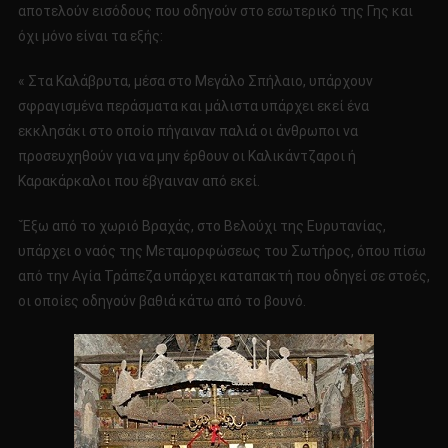
αποτελούν εισόδους που οδηγούν στο εσωτερικό της Γης και
όχι μόνο είναι τα εξής:
« Στα Καλάβρυτα, μέσα στο Μεγάλο Σπήλαιο, υπάρχουν
σφραγισμένα περάσματα και μάλιστα υπάρχει εκεί ένα
εκκλησάκι στο οποίο πήγαιναν παλιά οι άνθρωποι να
προσευχηθούν για να μην έρθουν οι Καλικάντζαροι ή
Καρακάρκαλοι που έβγαιναν από εκεί.
`Έξω από το χωριό Βραχάς, στο Βελούχι της Ευρυτανίας,
υπάρχει ο ναός της Μεταμορφώσεως του Σωτήρος, όπου πίσω
από την Αγία Τράπεζα υπάρχει καταπακτή που οδηγεί σε στοές,
οι οποίες οδηγούν βαθιά κάτω από το βουνό.