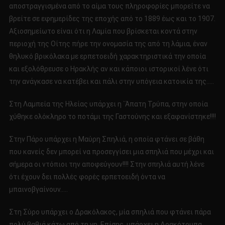
αποστραγγισμένα από το αίμα τους πληροφορίες μπορείτε να
βρείτε σε εφημερίδες της εποχής από το 1889 έως και το 1907.
Αξιοσημείωτο είναι ότι η Λαμία που βρίσκεται κοντά στην
περιοχή της Οίτης πήρε την ονομασία της από τη λάμια, έναν
θηλυκό βρικόλακα με ερπετοειδή χαρακτηριστικά την οποία
και εξολόθρευσε ο Ηρακλής αν και κάποιοι ιστορικοί λένε ότι
την ανάγκασε να κατέβει και πάλι στην υπόγεια κατοικία της…..
Στη Λαμπεία της Ηλείας υπάρχει η `Άπατη Τρύπα, στην οποία
χύθηκε ολόκληρο το ποτάμι της Γαστούνης και εξαφανίστηκε!!!!
Στην Πάρο υπάρχει η Μαύρη Σπηλιά, η οποία φτάνει σε βάθη
που κανείς δεν μπορεί να προσεγγίσει μια σπηλιά που μέχρι και
σήμερα οι ντόπιοι την αποφεύγουν!!!! Στην σπηλιά αυτή λένε
ότι έχουν δει πολλές φορές ερπετοειδή όντα να
μπαινοβγαίνουν…..
Στη Σύρο υπάρχει ο Δρακόλακος, μία σπηλιά που φτάνει πάρα
πολύ βαθιά κάτω από τη γη. Επίσης, υπάρχει η Δρακότρυπα