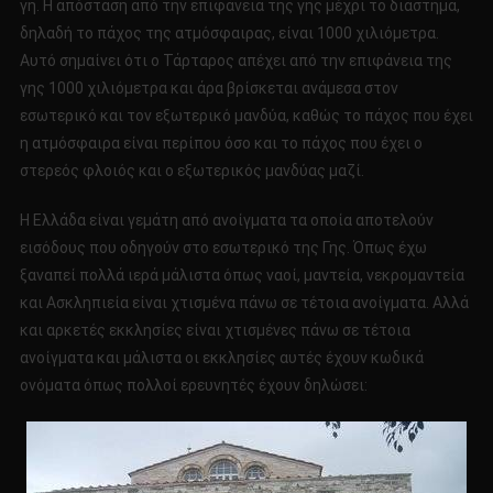
γη. Η απόσταση από την επιφάνεια της γης μέχρι το διάστημα,
δηλαδή το πάχος της ατμόσφαιρας, είναι 1000 χιλιόμετρα.
Αυτό σημαίνει ότι ο Τάρταρος απέχει από την επιφάνεια της
γης 1000 χιλιόμετρα και άρα βρίσκεται ανάμεσα στον
εσωτερικό και τον εξωτερικό μανδύα, καθώς το πάχος που έχει
η ατμόσφαιρα είναι περίπου όσο και το πάχος που έχει ο
στερεός φλοιός και ο εξωτερικός μανδύας μαζί.
Η Ελλάδα είναι γεμάτη από ανοίγματα τα οποία αποτελούν
εισόδους που οδηγούν στο εσωτερικό της Γης. Όπως έχω
ξαναπεί πολλά ιερά μάλιστα όπως ναοί, μαντεία, νεκρομαντεία
και Ασκληπιεία είναι χτισμένα πάνω σε τέτοια ανοίγματα. Αλλά
και αρκετές εκκλησίες είναι χτισμένες πάνω σε τέτοια
ανοίγματα και μάλιστα οι εκκλησίες αυτές έχουν κωδικά
ονόματα όπως πολλοί ερευνητές έχουν δηλώσει: