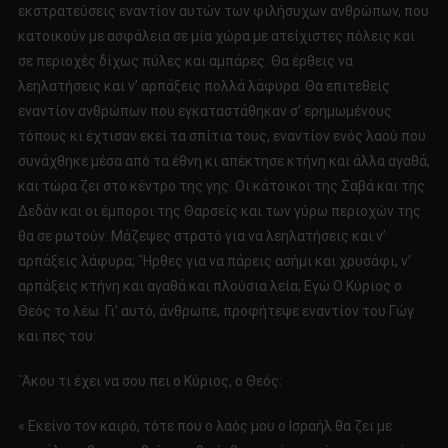
εκστρατεύσεις εναντίον αυτών των φιλήσυχων ανθρώπων, που
κατοικούν με ασφάλεια σε μία χώρα με ατείχιστες πόλεις και
σε περιοχές δίχως πύλες και αμπάρες. Θα έρθεις να
λεηλατήσεις και ν’ αρπάξεις πολλά λάφυρα. Θα επιτεθείς
εναντίον ανθρώπων που εγκαταστάθηκαν σ’ ερημωμένους
τόπους κι έχτισαν εκεί τα σπίτια τους, εναντίον ενός λαού που
συνάχθηκε μέσα από τα έθνη κι απέκτησε κτήνη και άλλα αγαθά,
και τώρα ζει στο κέντρο της γης. Οι κάτοικοι της Σαβά και της
Δεδάν και οι έμποροι της Θαρσείς και των γύρω περιοχών της
θα σε ρωτούν: Μάζεψες στρατό για να λεηλατήσεις και ν’
αρπάξεις λάφυρα; `Ήρθες για να πάρεις ασήμι και χρυσάφι, ν’
αρπάξεις κτήνη και αγαθά και πλούσια λεία; Εγώ Ο Κύριος ο
Θεός το λέω. Γι’ αυτό, άνθρωπε, προφήτεψε εναντίον του Γώγ
και πες του:
`Άκου τι έχει να σου πει ο Κύριος, ο Θεός:
« Εκείνο τον καιρό, τότε που ο λαός μου ο Ισραήλ θα ζει με