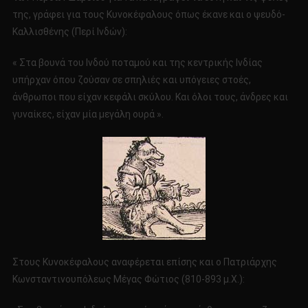
της, γράφει για τους Κυνοκέφαλους όπως έκανε και ο ψευδό-
Καλλισθένης (Περί Ινδών):
« Στα βουνά του Ινδού ποταμού και της κεντρικής Ινδίας
υπήρχαν όπου ζούσαν σε σπηλιές και υπόγειες στοές,
άνθρωποι που είχαν κεφάλι σκύλου. Και όλοι τους, άνδρες και
γυναίκες, είχαν μία μεγάλη ουρά ».
Στους Κυνοκέφαλους αναφέρεται επίσης και ο Πατριάρχης
Κωνσταντινουπόλεως Μέγας Φώτιος (810-893 μ.Χ.):