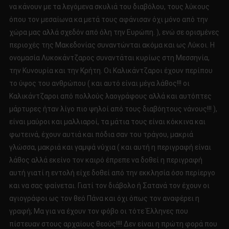
να κάνουν με τα λεγόμενα σκυλιά του διαβόλου, τους λύκους
όπου τον μεσαίωνα κα μετά τους αφάνισαν όχι μόνο από την
χώρα μας αλλά σχεδόν από όλη την Ευρώπη. ), ενώ σε ορισμένες
περιοχές της Μακεδονίας συναντώνται ακόμα και ως Λύκοι. Η
ονομασία Λυκοκάντζαρος συναντάται κυρίως στη Μεσσηνία,
την Κυνουρία και την Κρήτη. Οι Καλικάντζαροι έχουν περίπου
το ύψος του ανθρώπου ( και αυτό είναι μέγα λάθος!!! οι
Καλικάντζαροι από πολλούς λαογράφους αλλά και αυτόπτες
μάρτυρες ήταν λίγο πιο ψηλοί από τους διαβόητους νάνους!!! ),
είναι μαύροι και μαλλιαροί, τα μάτια τους είναι κόκκινα και
φωτεινά, έχουν αυτιά και πόδια σαν του τράγου, μακριά
γλώσσα, μακριά και γαμψά νύχια ( και αυτή η περιγραφή είναι
λάθος αλλά εκείνο τον καιρό έπρεπε να δοθεί η περιγραφή
αυτή γιατί η εντολή είχε δοθεί από την εκκλησία όσο περίεργο
και να σας φαίνεται. Γιατί τον διάβολο ή Σατανά τον έχουν οι
αγιογράφοι ως τον θεό Πάνα και όχι όπως τον αναφέρει η
γραφή; Μα για να έχουν τον φόβο οι τότε Έλληνες που
πίστευαν στους αρχαίους θεούς!!!! Δεν είναι η πρώτη φορά που