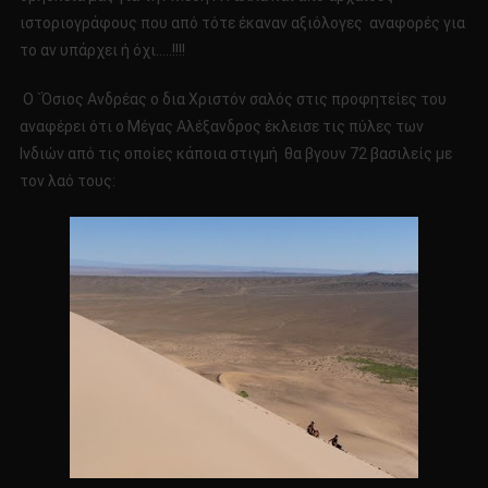
ιστοριογράφους που από τότε έκαναν αξιόλογες αναφορές για
το αν υπάρχει ή όχι…..!!!!
Ο `Όσιος Ανδρέας ο δια Χριστόν σαλός στις προφητείες του
αναφέρει ότι ο Μέγας Αλέξανδρος έκλεισε τις πύλες των
Ινδιών από τις οποίες κάποια στιγμή θα βγουν 72 βασιλείς με
τον λαό τους: