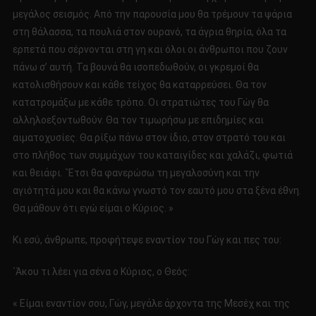
μεγάλος σεισμός. Από την παρουσία μου θα τρέμουν τα ψάρια
στη θάλασσα, τα πουλιά στον ουρανό, τα άγρια θηρία, όλα τα
ερπετά που σέρνονται στη γη και όλοι οι άνθρωποι που ζουν
πάνω σ’ αυτή. Τα βουνά θα ισοπεδωθούν, οι γκρεμοί θα
κατολισθήσουν και κάθε τείχος θα καταρρεύσει. Θα τον
κατατρομάξω με κάθε τρόπο. Οι στρατιώτες του Γώγ θα
αλληλοεξοντωθούν. Θα τον τιμωρήσω με επιδημίες και
αιματοχυσίες. Θα ρίξω πάνω στον ίδιο, στον στρατό του και
στο πλήθος των συμμάχων του καταιγίδες και χαλάζι, φωτιά
και θειάφι. `Έτσι θα φανερώσω τη μεγαλοσύνη και την
αγιότητά μου και θα κάνω γνωστό τον εαυτό μου στα ξένα έθνη.
Θα μάθουν ότι εγώ είμαι ο Κύριος. »
Κι εσύ, άνθρωπε, προφήτεψε εναντίον του Γώγ και πες του:
`Άκου τι λέει για σένα ο Κύριος, ο Θεός:
« Είμαι εναντίον σου, Γώγ, μεγάλε άρχοντα της Μεσέχ και της