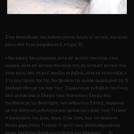
Στην Αποκάλυψη του Ιωάννη γίνεται λόγος γι’ αυτούς που είναι
κάτω από τη γη (κεφάλαιον 5, στίχος 3):
« Και κανείς δεν μπορούσε, ούτε απ’ αυτούς που είναι στον
ουρανό, ούτε απ’ αυτούς που είναι στη γη, ούτε απ’ αυτούς που
είναι κάτω από τη γη ν’ ανοίξει το βιβλίο, ούτε να το κοιτάξει ».
Στο εσωτερικό της Γης δεν βρίσκονται φυλακισμένα μόνο τα 72
βλεδυρά έθνη με τον λαό τους. Σύμφωνα με το Βιβλίο του Ενώχ
εκεί φυλάκισαν οι Ελοχίμ τους διακόσιους Ελοχίμ που
ενώθηκαν με τις θυγατέρες των ανθρώπων. Επίσης, σύμφωνα
με την ελληνική μυθολογία εκεί φυλάκισε ο Δίας τους Τιτάνες.
Η δικαιοσύνη του Διός, όμως, ήταν τόση, που τον έκανε να
δώσει χάρη στους Τιτάνες. Γι’ αυτό τους απελευθέρωσε και
έκανε τον Κρόνο βασιλιά στα Νησιά των Μακάρων…….. Οι