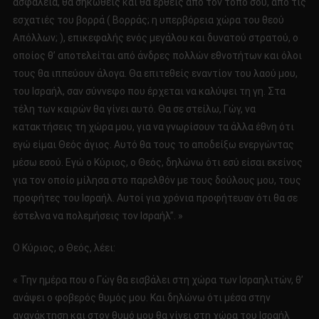
ασφάλεια, θα σηκωθείς και θα έρθεις από τον τόπο σου, από τις
εσχατιές του βορρά ( Βορράς; η υπερβόρεια χώρα του θεού
Απόλλων; ), επικεφαλής ενός μεγάλου και δυνατού στρατού, ο
οποίος θ’ αποτελείται από άνδρες πολλών εθνοτήτων και όλοι
τους θα ιππεύουν άλογα. Θα επιτεθείς εναντίον του λαού μου,
του Ισραήλ, σαν σύννεφο που έρχεται να καλύψει τη γη. Στα
τέλη των καιρών θα γίνει αυτό. Θα σε στείλω, Γώγ, να
κατακτήσεις τη χώρα μου, για να γνωρίσουν τα άλλα έθνη ότι
εγώ είμαι Θεός άγιος. Αυτό θα τους το αποδείξω ενεργώντας
μέσω εσού. Εγώ ο Κύριος, ο Θεός, δηλώνω ότι εσύ είσαι εκείνος
για τον οποίο μίλησα στο παρελθόν με τους δούλους μου, τους
προφήτες του Ισραήλ. Αυτοί για χρόνια προφήτευαν ότι θα σε
έστελνα να πολεμήσεις τον Ισραήλ’’. »
Ο Κύριος, ο Θεός, λέει:
« Την ημέρα που ο Γώγ θα εισβάλει στη χώρα των Ισραηλιτών, θ’
ανάψει ο φοβερός θυμός μου. Και δηλώνω ότι μέσα στην
αγανάκτηση και στον θυμό μου θα γίνει στη χώρα του Ισραήλ