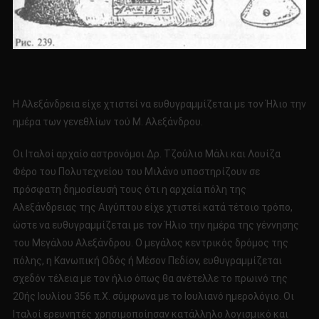
Η Αλεξάνδρεια είχε χτιστεί να ευθυγραμμίζεται με τον Ήλιο την
ημέρα των γενεθλίων τού Μ. Αλεξάνδρου.
Οι Ιταλοί αρχαίο αστρονόμοι Δρ. Τζούλιο Μάλι και Λουίζα
Φέρο του Πολυτεχνείου του Μιλάνο υποστηρίζουν σε
πρόσφατη δημοσίευσή τους ότι η αρχαία πόλη της
Αλεξάνδρειας της Αιγύπτου είχε χτιστεί κατά τέτοιο τρόπο,
ώστε να ευθυγραμμίζεται με τον Ήλιο την ημέρα της γέννησης
του Μεγάλου Αλεξάνδρου. Ο μεγάλος κεντρικός δρόμος της
πόλης, η Κανωπική Οδός ή Μέσον Πεδίον, ευθυγραμμίζεται
σχεδόν τέλεια με τον ήλιο όπως θα ανέτελλε το πρωινό της
20ής Ιουλίου 356 π.Χ. σύμφωνα με το Ιουλιανό ημερολόγιο. Οι
Ιταλοί ερευνητές χρησιμοποίησαν κατάλληλο λογισμικό και