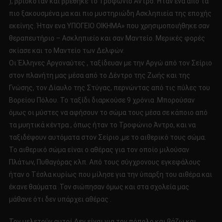
), βρισκόταν και βρέθηκε το Τροφώνιο Άντρο. Ήταν ένα από τα
πιο ξακουσμένα μα και πιο μυστηριώδη Ασκληπιεία της εποχής
εκείνης. Ήταν ενα ΥΠΟΓΕΙΟ ΟΙΚΗΜΑ» που χρησιμοποιήθηκε σαν
θεραπευτήριο – Ασκληπιείο και σαν Μαντείο. Μερικές φορές
σκίασε και το Μαντείο των Δελφών.
Οι Έλληνες Αργοναύτες , ταξίδευαν με την Αργώ από τον Σείριο
στον πλανήτη μας μέσα από το Δέντρο της Ζωής και της
Γνώσης, τον Δίαυλο της Στύγας, περνώντας από τις πύλες του
Βορείου Πόλου. Το ταξίδι διαρκούσε 9 χρόνια .Μπορούσαν
όμως οι μύστες να αφήσουν το σώμα τους μέσα σε κάποιο από
τα μυητικά κέντρα , όπως ήταν το Τροφώνιο Άντρο, και να
ταξιδέψουν αυτόματα στον Σείριο ,με το αιθερικό τους σώμα.
Το αιθερικό σώμα είναι ο αθέρας για τον οποίο μιλούσαν
Πλάτων, Πυθαγόρας κλπ. Από τους σύγχρονους εγκεφάλους
ήταν ο Τέσλα κυρίως που μίλησε για την ύπαρξη του αιθέρα και
έκανε θαύματα .Τον σιώπησαν όμως και στα σχολεία μας
μάθανε ότι δεν υπάρχει αθέρας .
Τον μελετούν αυτοί Δεν είναι για τον πόπολο και βάζω και