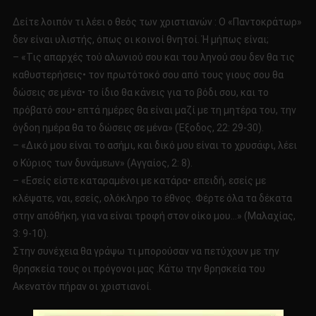
Δείτε λοιπόν τι λέει ο θεός των χριστιανών : Ο «Παντοκράτωρ»
δεν είναι υλιστής, όπως οι κοινοί θνητοί. Ή μήπως είναι;
– «Τις απαρχές τού αλωνιού σου και του ληνού σου δεν θα τις
καθυστερήσεις• τον πρωτότοκό σου από τους γιους σου θα
δώσεις σε μένα• το ίδιο θα κάνεις για το βόδι σου, και το
πρόβατό σου• επτά ημέρες θα είναι μαζί με τη μητέρα του, την
όγδοη ημέρα θα το δώσεις σε μένα» (Έξοδος, 22: 29-30).
– «Δικό μου είναι το ασήμι, και δικό μου είναι το χρυσάφι, λέει
ο Κύριος των δυνάμεων» (Αγγαίος, 2: 8).
– «Εσείς είστε καταραμένοι με κατάρα• επειδή, εσείς με
κλέψατε, ναι, εσείς, ολόκληρο το έθνος. Φέρτε όλα τα δέκατα
στην απόθήκη, για να είναι τροφή στον οίκο μου…» (Μαλαχίας,
3: 9-10).
Στην συνέχεια θα γράψω τι μπορούσαν να πετύχουν με την
θρησκεία τους οι πρόγονοι μας .Κάτω την θρησκεία του
Ακενατόν πήραν οι χριστιανοί.