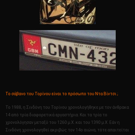
Το σάβανο του Τορίνου είναι το πρόσωπο του Ντα Βίντσι ;
Το 1988, η Σινδόνη του Τορίνου χρονολογήθηκε με τον άνθρακα
14 από τρία διαφορετικά εργαστήρια. Και τα τρία το
χρονολόγησαν μεταξύ του 1260 μ.Χ. και του 1390 μ.Χ. Εάν η
Σινδόνη χρονολογηθεί ακριβώς τον 14ο αιώνα, τότε απαιτείται