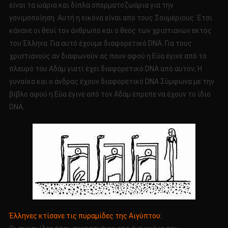
είναι τα ωάρια και δίπλα σπερματοζωάρια για την
γονιμοποίηση .Αυτή η εικόνα είναι από τους Σουμέριους .Έτσι
κάνανε οι θεοί τον άνθρωπο και ο θεός των χριστιανών εκτός
του Έλληνα .Για αυτό έχουμε διαφορετικό DNA. Για τους
χριστιανούς αν διαφωνούν ας πουν αφού η Εύα έγινε από το
πλευρό του Αδάμ γιατί έχει διαφορετικό DNA από αυτόν; Η
γυναίκα και ο άνδρας έχουν διαφορετικό DNA Σύμφωνα με την
βίβλο αφού η Εύα έγινε από τον Αδάμ έπρεπε να έχουν το ίδιο
DNA.
Έλληνες κτίσανε τις πυραμίδες της Αιγύπτου: