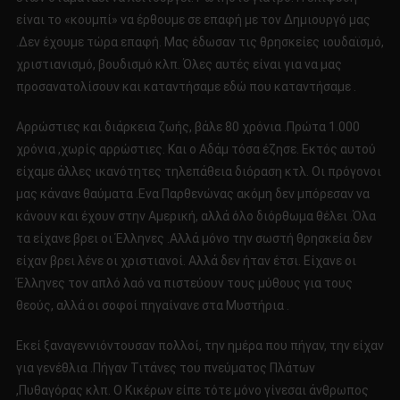
είναι το «κουμπί» να έρθουμε σε επαφή με τον Δημιουργό μας
.Δεν έχουμε τώρα επαφή. Μας έδωσαν τις θρησκείες ιουδαϊσμό,
χριστιανισμό, βουδισμό κλπ. Όλες αυτές είναι για να μας
προσανατολίσουν και καταντήσαμε εδώ που καταντήσαμε .
Αρρώστιες και διάρκεια ζωής, βάλε 80 χρόνια .Πρώτα 1.000
χρόνια ,χωρίς αρρώστιες. Και ο Αδάμ τόσα έζησε. Εκτός αυτού
είχαμε άλλες ικανότητες τηλεπάθεια διόραση κτλ. Οι πρόγονοι
μας κάνανε θαύματα .Ενα Παρθενώνας ακόμη δεν μπόρεσαν να
κάνουν και έχουν στην Αμερική, αλλά όλο διόρθωμα θέλει .Όλα
τα είχανε βρει οι Έλληνες .Αλλά μόνο την σωστή θρησκεία δεν
είχαν βρει λένε οι χριστιανοί. Αλλά δεν ήταν έτσι. Είχανε οι
Έλληνες τον απλό λαό να πιστεύουν τους μύθους για τους
θεούς, αλλά οι σοφοί πηγαίνανε στα Μυστήρια .
Εκεί ξαναγεννιόντουσαν πολλοί, την ημέρα που πήγαν, την είχαν
για γενέθλια .Πήγαν Τιτάνες του πνεύματος Πλάτων
,Πυθαγόρας κλπ. Ο Κικέρων είπε τότε μόνο γίνεσαι άνθρωπος