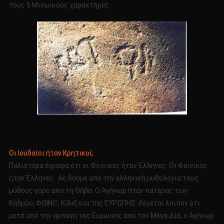
τους 5 Μινωικούς χαρακτήρες.
Οι Ιουδαίοι ήταν Κρητικοί;
Παλιότερα έγραψα ότι οι Φοίνικες ήταν Έλληνες .Οι Φοίνικες
ήταν Έλληνες . Ας δούμε από την ελληνική μυθολογία τους
μύθους γύρο από τη Θήβα. Ο Αγήνωρ ήταν πατέρας των:
Κάδμου, ΦΟΙΝΙΞ, Κίλιξ και της ΕΥΡΩΠΗΣ. Λέγεται λοιπόν ότι
μετά από την αρπαγή της Ευρώπης από τον Μέγα Δία, ο Αγήνωρ