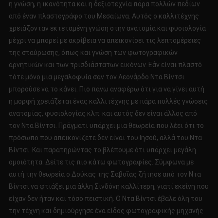
η γνώση, η ικανότητα και η δεξιοτεχνία πάρα πολλών πεδίων
από έναν πλαστογράφο του Μεσαίωνα. Αυτός ο καλλιτέχνης
χρειάζονταν εκτεταμένη γνώση στην ανατομία και φυσιολογία
μέχρι να μπορεί με ακρίβεια να απεικονίσει τις λεπτομέρειες
της σταύρωσης, όπως και γνώση των φωτογραφικών
αρνητικών και των τρισδιάστατων εικόνων. Εάν είναι πλαστό
τότε μόνο μια μεγαλοφυία σαν τον Λεονάρδο Ντα Βίντσι
μπορούσε να το κάνει. Πιο πάνω αναφέρω ότι για να γίνει αυτή
η μορφή χρειάζεται ένας καλλιτέχνης με πάρα πολλές γνώσεις
ανατομίας, φυσιολογίας κλπ. και αυτός δεν είναι άλλος από
τον Ντα Βίντσι. Πράγματι υπάρχει μια θεωρεία που λέει ότι το
πρόσωπο που απεικονίζετε δεν είναι του Ιησού, αλλά του Ντα
Βίντσι. Και παρατηρώντας το βλέπουμε ότι υπάρχει μεγάλη
ομοιότητα. Δείτε τις πιο κάτω φωτογραφίες. Σύμφωνα με
αυτή την θεωρεία ο Δούκας της Σαβοΐας ζήτησε από τον Ντα
Βίντσι να φτιάξει μια άλλη Σινδόνη καλλίτερη, γιατί εκείνη που
είχαν δεν ήταν και τόσο πειστική. Ο Ντα Βίντσι έβαλε όλη του
την τέχνη και δημιούργησε ένα είδος φωτογραφικής μηχανής