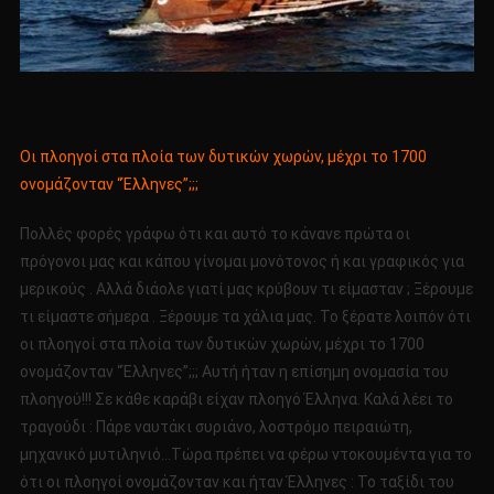
Οι πλοηγοί στα πλοία των δυτικών χωρών, μέχρι το 1700
ονομάζονταν “Έλληνες”;;;
Πολλές φορές γράφω ότι και αυτό το κάνανε πρώτα οι
πρόγονοι μας και κάπου γίνομαι μονότονος ή και γραφικός για
μερικούς . Αλλά διάολε γιατί μας κρύβουν τι είμασταν ; Ξέρουμε
τι είμαστε σήμερα . Ξέρουμε τα χάλια μας. Το ξέρατε λοιπόν ότι
οι πλοηγοί στα πλοία των δυτικών χωρών, μέχρι το 1700
ονομάζονταν “Έλληνες”;;; Αυτή ήταν η επίσημη ονομασία του
πλοηγού!!! Σε κάθε καράβι είχαν πλοηγό Έλληνα. Καλά λέει το
τραγούδι : Πάρε ναυτάκι συριάνο, λοστρόμο πειραιώτη,
μηχανικό μυτιληνιό…Τώρα πρέπει να φέρω ντοκουμέντα για το
ότι οι πλοηγοί ονομάζονταν και ήταν Έλληνες : Το ταξίδι του