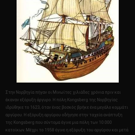
Στην Νορβηγία πήγαν οι Μινωίτες χιλιάδες χρόνια πριν και
έκαναν εξόρυξη άργυρο. Η πόλη Kongsberg της Νορβηγίας
ιδρύθηκε το 1623, όταν ένας βοσκός βρήκε ένα μεγάλο κομμάτι
αργύρου. Η εξόρυξη αργύρου οδήγησε στην ταχεία ανάπτυξη
της Kongsberg που σύντομα έγινε μια πόλη των 10.000
κατοίκων. Μέχρι το 1958 έγινε η εξόρυξη του αργύρου και μετά