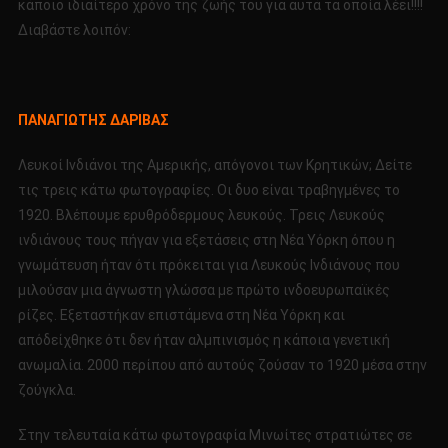
κάποιο ιδιαίτερο χρόνο της ζωής του για αυτά τα οποία λέει!!!!
Διαβάστε λοιπόν:
ΠΑΝΑΓΙΩΤΗΣ ΔΑΡΙΒΑΣ
Λευκοί Ινδιάνοι της Αμερικής, απόγονοι των Κρητικών; Δείτε
τις τρεις κάτω φωτογραφίες. Οι δυο είναι τραβηγμένες το
1920. Βλέπουμε ερυθρόδερμους λευκούς. Τρεις Λευκούς
ινδιάνους τους πήγαν για εξετάσεις στη Νέα Υόρκη όπου η
γνωμάτευση ήταν ότι πρόκειται για Λευκούς Ινδιάνους που
μιλούσαν μια άγνωστη γλώσσα με πρώτο ινδοευρωπαϊκές
ρίζες. Εξεταστήκαν επιστάμενα στη Νέα Υόρκη και
απόδείχθηκε ότι δεν ήταν αλμπινισμός η κάποια γενετική
ανωμαλία. 2000 περίπου από αυτούς ζούσαν το 1920 μέσα στην
ζούγκλα.
Στην τελευταία κάτω φωτογραφία Μινωίτες στρατιώτες σε