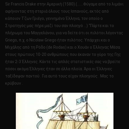
Sir Francis Drake στην Αμερική (1580).(…….Φύγαμε από το λιμάνι
αφήνοντας στη στεριά όλους τους Ισπανούς, εκτός από
κάποιον Τζων Γριέγο, γεννημένο Έλληνα, τον οποίο ο
Στρατηγός μας πήρε μαζί του σαν πλοηγό …) “Πάρτε και το
πλήρωμα του Μαγγελάνου, για να δείτε ότι οι πιλότοι λέγοντας
Griego, π.χ. ο Nicolaw Griego ήταν πιλότος. Υπάρχει και ο
Μιχάλης από τη Ρόδο (de Rodas) και ο Χουάν ο Έλληνας Μέσα
στους πρώτους 10-20 ανθρώπους που έκαναν το γύρο της Γης
ήταν 2-3 Έλληνες. Κάντε τις απλές στατιστικές σας να βρείτε
πόσοι ακόμα Έλληνες ήταν σε άλλα πλοία. Άρα οι Έλληνες
ταξίδεψαν παντού . Για αυτό τους είχαν πλοηγούς . Μας το
κρύβουν .