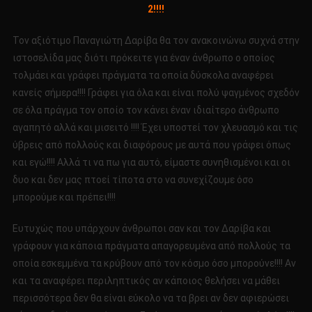
2!!!!
ΠΑΝΑΓΙΩΤΗΣ
ΔΑΡΙΒΑΣ!!!!
Τον αξιότιμο Παναγιώτη Δαρίβα θα τον ανακοινώνω συχνά στην
Μέρος
ιστοσελίδα μας διότι πρόκειτε για έναν άνθρωπο ο οποίος
2!!!!
τολμάει και γράφει πράγματα τα οποία δύσκολα αναφέρει
κανείς σήμερα!!!! Γράφει για όλα και είναι πολύ ψαγμένος σχεδόν
σε όλα πράγμα τον οποίο τον κάνει έναν ιδιαίτερο άνθρωπο
αγαπητό αλλά και μισειτό !!!! Έχει υποστεί τον χλευασμό και τις
ύβρεις από πολλούς και διαφόρους με αυτά που γράφει όπως
και εγώ!!!! Αλλά τι να πω για αυτό, είμαστε συνηθισμένοι και οι
δυο και δεν μας πτοεί τίποτα στο να συνεχίζουμε όσο
μπορούμε και πρέπει!!!!
Ευτυχώς που υπάρχουν άνθρωποι σαν και τον Δαρίβα και
γράφουν για κάποια πράγματα απαγορευμένα από πολλούς τα
οποία εσκεμμένα τα κρύβουν από τον κόσμο όσο μπορούνε!!!! Αν
και τα αναφέρει περιληπτικός αν κάποιος θελήσει να μάθει
περισσότερα δεν θα είναι εύκολο να τα βρει αν δεν αφιερώσει