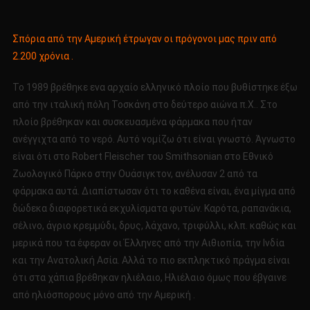
Σπόρια από την Αμερική έτρωγαν οι πρόγονοι μας πριν από
2.200 χρόνια .
Το 1989 βρέθηκε ενα αρχαίο ελληνικό πλοίο που βυθίστηκε έξω
από την ιταλική πόλη Τοσκάνη στο δεύτερο αιώνα π.Χ.. Στο
πλοίο βρέθηκαν και συσκευασμένα φάρμακα που ήταν
ανέγγιχτα από το νερό. Αυτό νομίζω ότι είναι γνωστό. Άγνωστο
είναι ότι στο Robert Fleischer του Smithsonian στο Εθνικό
Ζωολογικό Πάρκο στην Ουάσιγκτον, ανέλυσαν 2 από τα
φάρμακα αυτά. Διαπίστωσαν ότι το καθένα είναι, ένα μίγμα από
δώδεκα διαφορετικά εκχυλίσματα φυτών. Καρότα, ραπανάκια,
σέλινο, άγριο κρεμμύδι, δρυς, λάχανο, τριφύλλι, κλπ. καθώς και
μερικά που τα έφεραν οι Έλληνες από την Αιθιοπία, την Ινδία
και την Ανατολική Ασία. Αλλά το πιο εκπληκτικό πράγμα είναι
ότι στα χάπια βρέθηκαν ηλιέλαιο, Ηλιέλαιο όμως που έβγαινε
από ηλιόσπορους μόνο από την Αμερική .