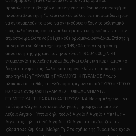
Οι πυραμίδες ήταν σκεπασμένες από ένα κράμα που
προκαλούσε τη βροχή και μετέτρεπε την έρημο σε περιοχή με
πλούσια βλάστηση: “Ο εξωτερικός ρόλος των πυραμίδων ήταν
να αντανακλούν το φως, να αντικαθρεφτίζουν το σεληνιακό
φως αλλάζοντάς του την πόλωση και να επηρεάζουν έτσι την
ατμόσφαιρα ώστε να βρέχει κάθε ορισμένα φεγγάρια.. Επίσης η
πυραμίδα του Χέοπα έχει ύψος 149,504μ τη στιγμή που η
απόσταση της γης από τον ήλιο είναι 149.504.000χιλ. -Η
ετυμολογία της λέξης πυραμίδα είναι ελληνική πυρ+ αμίς= το
δοχείο της φωτιάς. Άλλοι επιστήμονες λένε ότι προέρχεται
από την λέξη ΠΥΡΑΜΙΣ ή ΠΥΡΑΜΟΥΣ. Η ΠΥΡΑΜΟΣ ήταν ο
πλακούντας καθώς και γλύκισμα τριγωνικό από ΠΥΡΟ = ΣΙΤΟ Ο
ΗΣΥΧΙΟΣ αναφέρει ΠΥΡΑΜΙΔΕΣ = ΟΙΚΟΔΟΜΗΜΑΤΑ
ΓΕΩΜΕΤΡΙΚΑ ΕΠΙ ΤΑ ΚΑΤΩ ΚΑΤΕΡΧΟΜΕΝΑ. Να συμπληρώσω ότι
το όνομα «Αίγυπτος» είναι ελληνικό , προέρχεται από τις
λέξεις Αιγαίο + Ύπτιο δηλ. πεδινό Αιγαίο ή Αιγηίς + Υπτίως =
Αίγυπτος δηλ. πεδινή Αιγηίδα. -Οι Αιγύπτιοι ονόμαζαν την
χώρα τους Κεμ Χαμ= Μαύρη Γη. Στο σχήμα της Πυραμίδας έχουν