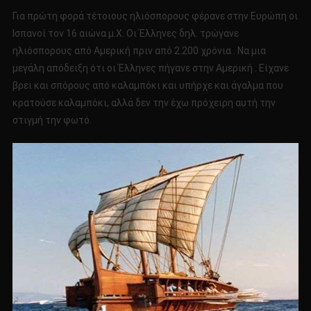
Για πρώτη φορά τέτοιους ηλιόσπορους φέρανε στην Ευρώπη οι
Ισπανοί τον 16 αιώνα μ.Χ. Οι Έλληνες δηλ. τρώγανε
ηλιόσπορους από Αμερική πριν από 2.200 χρόνια . Να μια
μεγάλη απόδειξη ότι οι Έλληνες πήγανε στην Αμερική . Είχανε
βρει και σπόρους από καλαμπόκι και υπήρχε και άγαλμα που
κρατούσε καλαμπόκι, αλλά δεν την έχω πρόχειρη αυτή την
στιγμή την φωτό.