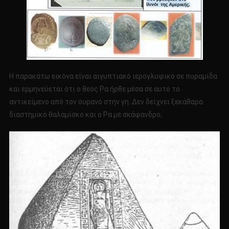
Η παρακάτω εικόνα είναι αιγυπτιακό ιερογλυφικό σε πυραμίδα
και ερμηνεύεται ότι ο θεός Ρα ήρθε μέσα σε αυτό το
αντικείμενο από τον ουρανό στην γη .Δεν δείχνει ξεκάθαρα
διαστημικό θαλαμίσκο και ο Ρα με σκάφανδρο;