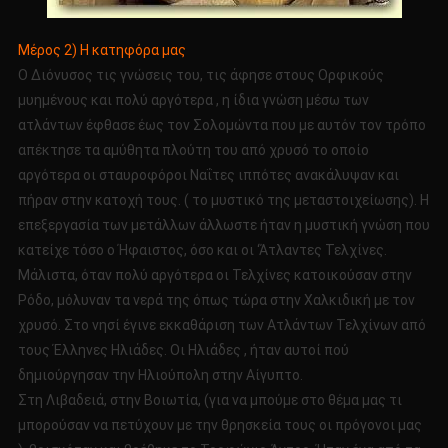
Μέρος 2) Η κατηφόρα μας
Ο Διόνυσος τις γνώσεις του, τις άφησε στους Ορφικούς
μυημένους και πολύ αργότερα , η ίδια γνώση μέσω των
ατλάντων έφθασε έως τον Σολομώντα που με αυτόν τον τρόπο
απέκτησε τα αμύθητα πλούτη του από χρυσό το οποίο
αργότερα οι σταυροφόροι Ναΐτες ιππότες ανακάλυψαν και
πήραν στην κατοχή τους. ( το μυστικό της μεταστοιχείωσης). Η
επεξεργασία των μετάλλων άλλωστε ήταν η μυστική γνώση που
κατείχε τόσο ο Ήφαιστος, όσο και οι ‘Άτλαντες Τελχίνες.
Μάλιστα, όταν πολύ αργότερα οι Τελχίνες κατοικούσαν στην
Ρόδο, μόλυναν τα νερά της όπως τώρα στην Χαλκιδική με τον
χρυσό. Στο νησί έγινε εκκαθάριση των Ατλάντων Τελχίνων από
τους Έλληνες Ηλιάδες. Οι Ηλιάδες , ήταν αυτοί πού
δημιούργησαν την Ηλιούπολη στην Αίγυπτο.
Στη Λιβαδειά, στην Βοιωτία, (για να μπούμε στο θέμα μας τι
μπορούσαν να πετύχουν με την θρησκεία τους οι πρόγονοι μας