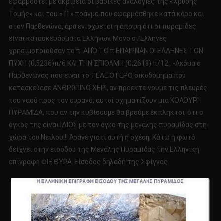
εφαρμοστεί με ακρίβεια οι βασικές αναλογίες της «Χρυσής
Τομής» και του « Π » πράγμα που εφαρμόσθηκε κατά κόρο και
στον Παρθενώνα, άρα ενισχύεται η άποψη ότι οι πυραμίδες
είναι κατασκευάσματα Ελλήνων. Μόνο οι Έλληνες
χρησιμοποιούσαν το π. ΑΠΌ ΤΟ π ΕΠΑΙΡΝΑΝ ΟΙ ΕΛΛΗΝΕΣ ΤΟΝ
ΠΥΧΗ (0,5236)π/6 ΚΑΙ ΤΗΝ ΣΠΙΘΑΜΗ (0,2618) π/12 . -Ακόμα ο
Παρθενώνας που είναι το ΤΕΛΕΙΟΤΕΡΟ οικοδόμημα που
κατασκεύασε ΑΝΘΡΩΠΙΝΟ ΧΕΡΙ, αν προεκτείνουμε τις πλευρές
του ναού προς τον ουρανό, αυτοί σχηματίζουν μια ΚΟΛΟΥΡΗ
ΠΥΡΑΜΙΔΑ, που αν την κυβίσουμε θα βρούμε έκπληκτοι, ότι ο
όγκος της είναι ΙΔΙΟΣ με τον όγκο της μεγάλης πυραμίδας στη
χώρα του Νείλου!!! Άραγε γιατί αυτή η σχέση; Κάτω η φωτό
δείχνει στην εισόδου της Μεγάλης Πυραμίδας την Ελληνική
επιγραφή ΦΙΞ ΘΥΡΑ. Είσοδος δηλαδή της Σφίγγας.