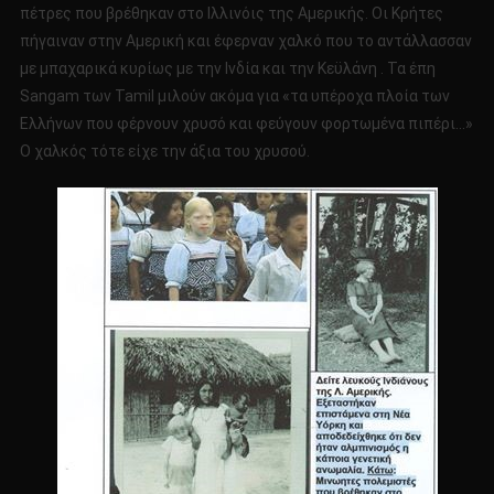
πέτρες που βρέθηκαν στο Ιλλινόις της Αμερικής. Οι Κρήτες
πήγαιναν στην Αμερική και έφερναν χαλκό που το αντάλλασσαν
με μπαχαρικά κυρίως με την Ινδία και την Κεϋλάνη . Τα έπη
Sangam των Tamil μιλούν ακόμα για «τα υπέροχα πλοία των
Ελλήνων που φέρνουν χρυσό και φεύγουν φορτωμένα πιπέρι…»
Ο χαλκός τότε είχε την άξια του χρυσού.