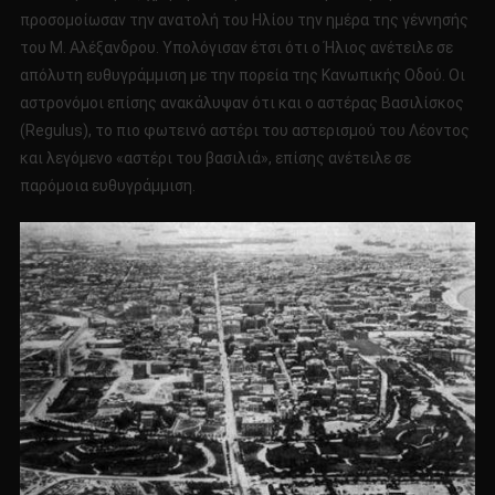
προσομοίωσαν την ανατολή του Ηλίου την ημέρα της γέννησής
του Μ. Αλέξανδρου. Υπολόγισαν έτσι ότι ο Ήλιος ανέτειλε σε
απόλυτη ευθυγράμμιση με την πορεία της Κανωπικής Οδού. Οι
αστρονόμοι επίσης ανακάλυψαν ότι και ο αστέρας Βασιλίσκος
(Regulus), το πιο φωτεινό αστέρι του αστερισμού του Λέοντος
και λεγόμενο «αστέρι του βασιλιά», επίσης ανέτειλε σε
παρόμοια ευθυγράμμιση.