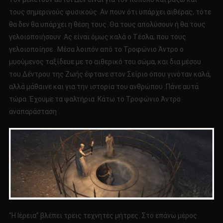
τους σημερινούς φυσικούς .Αν πουν ότι υπάρχει αιθέρας, τότε
θα δεν θα υπάρχει η θέση τους. Θα τους απολύσουν ή θα τους
γελοιοποιήσουν .Ας είναι όμως καλά ο Τέσλα, που τους
γελοιοποίησε . Μέσα λοιπόν από το Τροφώνιο Άντρο ο
μυούμενος ταξίδευε με το αιθερικό του σώμα, και δια μέσου
του Δέντρου της Ζωής έφτανε στον Σείριο όπου γινόταν καλά,
αλλά μάθαινε και για την ιστορία του ανθρώπου .Πάνε αυτά
τώρα .Έχουμε τα ψαλτήρια .Κάτω το Τροφώνιο Άντρο
αναπαράσταση .
“Η Ιέρεια” βλέπει τρεις τεχνητές μήτρες. Στο επάνω μέρος