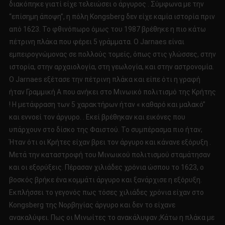
διακόπηκε γιατί είχε τελειώσει ο άργυρος . Σύμφωνα με την
“επίσημη άποψη”, η πόλη Kongsberg δεν είχε καμία ιστορία πριν
από 1623. Το φθινόπωρο όμως του 1987 βρέθηκε η πιο κάτω
πέτρινη πλάκα που φέρει 5 γράμματα. Ο Jarnaes είναι
εμπειρογνώμονας σε πολλούς τομείς, όπως στις γλώσσες, στην
ιστορία, στην αρχαιολογία, στη γεωλογία, και στην αστρονομία.
Ο Jarnaes εξέτασε την πέτρινη πλάκα και είπε ότι η γραφή
ήταν Γραμμική Α που ανήκει στο Μινωικό πολιτισμό της Κρήτης
! Η μετάφραση των 5 χαρακτήρων ήταν « καθαρό και μαλακό”
και εννοεί τον άργυρο. . Εκεί βρέθηκαν και εικόνες που
υπάρχουν στο δίσκο της Φαιστού. Το συμπέρασμα πιο ήταν;
Ήταν ότι οι Κρήτες είχαν βρει τον άργυρο και κάνανε εξόρυξη .
Μετά την καταστροφή του Μινωικού πολιτισμού σταμάτησαν
και οι εξορύξεις. Πέρασαν χιλιάδες χρόνια ώσπου το 1623, ο
βοσκός βρήκε ένα κομμάτι άργυρο και ξανάρχισε η εξόρυξη.
Εκπλήσσει το γεγονός πως τόσες χιλιάδες χρόνια είχαν στο
Kongsberg της Νορβηγίας άργυρο και δεν το είχανε
ανακαλύψει. Πως οι Μινωίτες το ανακάλυψαν ;Κάτω η πλάκα με