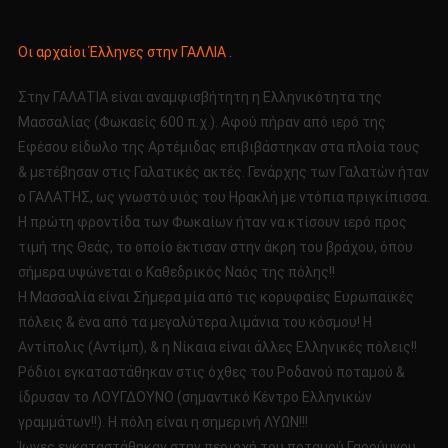
Οι αρχαίοι Έλληνες στην ΓΑΛΛΙΑ .
Στην ΓΑΛΑΤΙΑ είναι αναμφισβήτητη η Ελληνικότητα της
Μασσαλίας (Φωκαείς 600 π.χ.). Αφού πήραν από ιερό της
Εφέσου είδωλο της Αρτέμιδας επιβιβάστηκαν στα πλοία τους
& μετέβησαν στις Γαλατικές ακτές. Γενάρχης των Γαλατών ήταν
ο ΓΑΛΑΤΗΣ, ως γνωστό υιός του Ηρακλή με ντόπια πριγκίπισσα.
Η πρώτη φροντίδα των Φωκαίων ήταν να κτίσουν ιερό προς
τιμή της Θεάς, το οποίο έκτισαν στην άκρη του βράχου, όπου
σήμερα υψώνεται ο Καθεδρικός Ναός της πόλης!!
Η Μασσαλία είναι Σήμερα μία από τις κορυφαίες Ευρωπαϊκές
πόλεις & ένα από τα μεγαλύτερα λιμάνια του κόσμου! Η
Αντίπολις (Αντίμπ), & η Νίκαια είναι άλλες Ελληνικές πόλεις!!
Ρόδιοι εγκαταστάθηκαν στις όχθες του Ροδανού ποταμού &
ίδρυσαν το ΛΟΥΓΔΟΥΝΟ (σημαντικό Κέντρο Ελληνικών
γραμμάτων!!). Η πόλη είναι η σημερινή ΛΥΩΝ!!!
Ίωνες εγκαταστάθηκαν στην περιοχή του ποταμού Γαρούμνου,