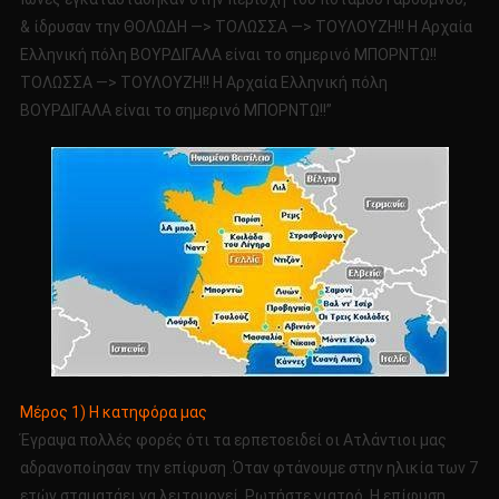
& ίδρυσαν την ΘΟΛΩΔΗ —> ΤΟΛΩΣΣΑ —> ΤΟΥΛΟΥΖΗ!! Η Αρχαία
Ελληνική πόλη ΒΟΥΡΔΙΓΑΛΑ είναι το σημερινό ΜΠΟΡΝΤΩ!!
ΤΟΛΩΣΣΑ —> ΤΟΥΛΟΥΖΗ!! Η Αρχαία Ελληνική πόλη
ΒΟΥΡΔΙΓΑΛΑ είναι το σημερινό ΜΠΟΡΝΤΩ!!”
Μέρος 1) Η κατηφόρα μας
Έγραψα πολλές φορές ότι τα ερπετοειδεί οι Ατλάντιοι μας
αδρανοποίησαν την επίφυση .Όταν φτάνουμε στην ηλικία των 7
ετών σταματάει να λειτουργεί. Ρωτήστε γιατρό. Η επίφυση