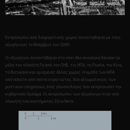
Εκπρόσωποι από διαφορετικές χώρες συναντήθηκαν με τους
εξωγήινους το Νοέμβριο του 2009:
Οι εξωγήινοι συναντήθηκαν στο νησί Ako συνολικά δεκαοκτώ
μέλη του πλανήτη Γη από τον ΟΗΕ, τις ΗΠΑ, τη Ρωσία, την Κίνα,
το Βατικανό και ορισμένες άλλες χώρες. Η ομάδα των ΗΠΑ
απότελείτο από πέντε στρατιώτες, δύο αξιωματικούς των
μυστικών υπηρεσιών, ένας γλωσσολόγος που εκπροσωπεί την
κυβέρνηση Ομπάμα. Οι εκπρόσωποι των εξωγήινων ήταν από
πλανήτη του συστήματος Ζέτα Nets.