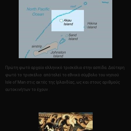
Πρώτη φωτό αρχαίο ελληνικό τρισκέλιο στην ασπίδα. Δεύτερη
φωτό το τρισκέλιο απότελεί το εθνικό σύμβολο του νησιού
Isle of Man στις ακτές της Ιρλανδίας, ως και στους αριθμούς
αυτοκινήτων το έχουν .