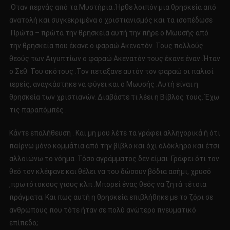
.Όταν περνάς από τα Μυστήρια .Ήρθε λοιπόν μια θρησκεία από
ανατολή και συγκεκριμένα ο χριστιανισμός και τα ισοπέδωσε
.Πρώτα – πρώτα την θρησκεία αυτή την πήρε ο Μωυσής από
την θρησκεία που έκανε ο φαραώ Ακενατόν .Τους πολλούς
θεούς των Αιγυπτίων ο φαραώ Ακενατόν τους έκανε έναν .Ήταν
ο Σεθ. Του σκότους .Τον πετάξανε αυτόν τον φαραώ οι παλιοί
ιερείς, αναγκάστηκε να φύγει και ο Μωυσής .Αυτή είναι η
θρησκεία των χριστιανών. Διαβάστε τι λέει η Βίβλος τους. Έχω
τις παραπόμπές .
Κάντε επαλήθευση . Και μη μου λέτε τα γράφει αλληγορικά ή ότι
παίρνω μόνο κομμάτια από την βίβλο και όχι ολόκληρο και έτσι
αλλοιώνω το νόημα .Τόσο αγράμματος δεν είμαι .Γράφει ότι τον
θεό τον κλέψανε και θέλει να του δώσουν βόδια ασήμι, χρυσό
,πρωτότοκους γιους κλπ .Μπορεί ένας θεός να ζητά τέτοια
πράγματα; Και πως αυτή η θρησκεία επιβλήθηκε με το ζόρι σε
ανθρώπους που τότε ήταν σε πολύ ανώτερο πνευματικό
επίπεδο;