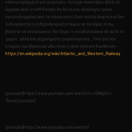
κάποια πράγματα για να φύγουν τα είχαν πακετάρει αλλά τα
άφησαν εκεί έτσι!!!! Επίσης θα δείτε και ολόκληρα τρένα
εγκαταλειμμένα εκεί τα οποία κοστίζουν πολλά λεφτά και δεν
ενδιαφέρεται η σιδηροδρομική εταιρία να τα πάρει πίσω,
βαγόνια τα οποία κανείς δεν ξέρει τι κουβαλούσανε σε αυτό το
χωριό…αλλά και μηχανήματα χωματουργικά…. Όσο για την
εταιρία των βαγονιών εδώ είναι η ηλεκτρονική διεύθυνση –
https://en.wikipedia.org/wiki/Atlantic_and_Western_Railway
:
:
[youtube]https://www.youtube.com/watch?v=1GMqCm-
7bwc[/youtube]
[youtube]https://www.youtube.com/watch?