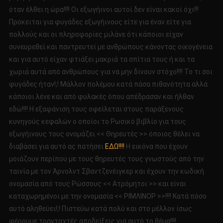
όταν έλθει η ώρα!!!! Οι εξωγήινοι αυτοί δεν είναι κακοί όχι!!!
Πρόκειται για φυγάδες εξωγήινους είτε για έναν είτε για
πολλούς και οι πληροφορίες μιλάνε ότι κάποιοι είχαν
συνευρεθεί και παντρευτεί με ανθρώπους κάνοντας οικογένεια
και για αυτό είχαν φτιάξει μακριά τα σπίτια τους ή και τα
χωριά αυτά από ανθρώπους για να μην δίνουν στόχο!!!! Το τι σοι
φυγάδες ήταν!;! Μάλλον πολέμου κατά πάσα πιθανότητα αλλά
κάποιοι λένε και από φυλακές όπου απέδρασαν και ήλθαν
εδώ!!!! Η εξαφάνιση τους οφείλεται στους παράξενους
κυνηγούς κεφαλών ο οποίοι το Ρωσικό βιβλίο για τους
εξωγήινους τους ονομάζει << Θηρευτές >> όποιος θέλει να
διαβάσει για αυτό ας πατήσει
ΕΔΩ!!!!
Η εικόνα που έχουν
μοιάζουν περίπου με τους θηρευτές τους γνωστούς από την
ταινία με τον Άρνολντ Σβαντζενέιγκερ και έχουν την κωδική
ονομασία από τους Ρώσσους << Ατρόμητοι >> και είναι
καταχωρημένοι με την ονομασία << ΡΙΜΛΙΝΟΡ >>!!!! Κατά πόσο
αυτό αληθεύει!;! Πιστεύω κατά πολύ και στο μέλλον ίσως
φέρουμε τρανταχτές αποδείξεις για αυτό το θέμα!!!!