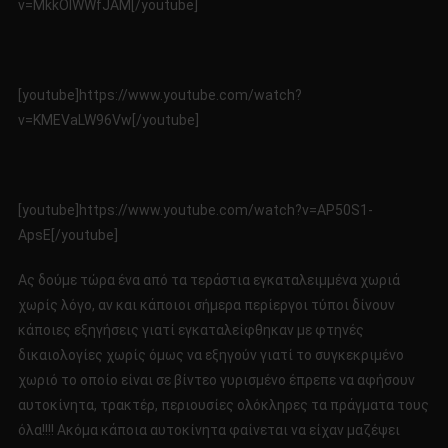
v=MkkOlWWfJAM[/youtube]
[youtube]https://www.youtube.com/watch?
v=KMEVaLW96Vw[/youtube]
[youtube]https://www.youtube.com/watch?v=AP50S1-
ApsE[/youtube]
Ας δούμε τώρα ένα από τα τεράστια εγκαταλειμμένα χωριά
χωρίς λόγο, αν και κάποιοι σήμερα περίεργοι τύποι δίνουν
κάποιες εξηγήσεις γιατί εγκαταλείφθηκαν με φτηνές
δικαιολογίες χωρίς όμως να εξηγούν γιατί το συγκεκριμένο
χωριό το οποίο είναι σε βίντεο γυρισμένο έπρεπε να αφήσουν
αυτοκίνητα, τρακτέρ, περιουσίες ολόκληρες τα πράγματα τους
όλα!!!! Ακόμα κάποια αυτοκίνητα φαίνεται να είχαν μαζέψει