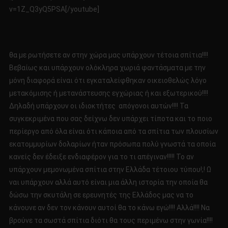
v=1Z_Q3yQ5PSA[/youtube]
θα με ρωτήσετε αν στην χώρα μας υπάρχουν τέτοια σπίτια!!!!
Βεβαίως και υπάρχουν ολόκληρα χωριά φαντάσματα με την
μόνη διαφορά είναι ότι εγκαταλείφθηκαν οικειοθελώς λόγο
μετακόμισης ή μετανάστευσης εγχώριας ή και εξωτερικού!!!!
Δηλαδή υπάρχουν οι ιδιοκτήτες απόγονοι αυτών!!!! Τα
συγκεκριμένα που σας δείχνω δεν υπάρχει τίποτα και το ποιο
περίεργο από όλα είναι ότι κάποια από τα σπίτια των πλουσίων
εκατομμυρίων δολαρίων ήταν πρόσωπα πολύ γνωστά τα οποία
κανείς δεν έδειξε ενδιαφέρον για το τι απέγιναν!!!!! Το αν
υπάρχουν μεμονωμένα σπίτια στην Ελλάδα τέτοιου τύπου!;! Ω
ναι υπάρχουν αλλά αυτό είναι μια άλλη ιστορία την οποία θα
δώσω την σκυτάλη σε ερευνητές της Ελλάδος μας να το
κάνουνε αν δεν τον κάνουν αυτοί θα το κάνω εγώ!!!! Αλλά!!!! Να
βρούνε τα σωστά σπίτια διότι θα τους περιμένω στην γωνία!!!!