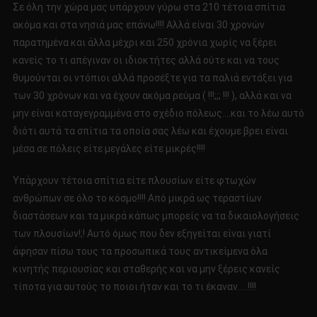
Σε όλη την χώρα μας υπάρχουν γύρω στα 210 τέτοια σπίτια
ακόμα και στα νησιά μας επάνω!!!! Αλλά είναι 30 χρονών
παρατημένα και άλλα μέχρι και 250 χρόνια χωρίς να ξέρει
κανείς το τι απέγιναν οι ιδιοκτήτες αλλά ούτε και να τους
θυμούνται οι ντόπιοι αλλά προσέξτε για τα παλιά εντάξει για
των 30 χρόνων και να έχουν ακόμα ρεύμα ( !!!;;; !!! ), αλλά και να
μην είναι καταγεγραμμένα στο σχέδιο πόλεως….και το λέω αυτό
διότι αυτά τα σπίτια τα οποία σας λέω και έχουμε βρει είναι
μέσα σε πόλεις είτε μεγάλες είτε μικρές!!!!
Υπάρχουν τέτοια σπίτια είτε πλουσίων είτε φτωχών
ανθρώπων σε όλο το κόσμο!!!! Από μικρά ως τεραστίων
διαστάσεων και τα μικρά κάπως μπορείς να τα δικαιολογήσεις
των πλουσίων!;! Αυτό όμως που δεν εξηγείται είναι γιατί
άφησαν πίσω τους τα προσωπικά τους αντικείμενα όλα
κινητής περιουσίας και σταθερής και να μην ξέρεις κανείς
τίποτα για αυτούς το ποιοι ήταν και το τι έκαναν…..!!!!