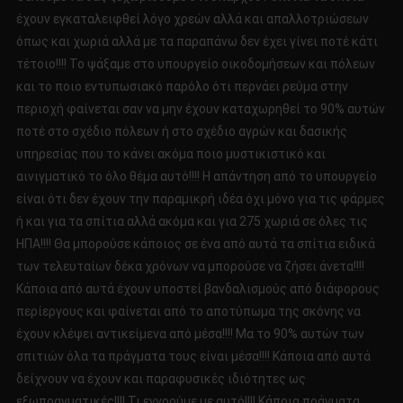
έχουν εγκαταλειφθεί λόγο χρεών αλλά και απαλλοτριώσεων
όπως και χωριά αλλά με τα παραπάνω δεν έχει γίνει ποτέ κάτι
τέτοιο!!!! Το ψάξαμε στο υπουργείο οικοδομήσεων και πόλεων
και το ποιο εντυπωσιακό παρόλο ότι περνάει ρεύμα στην
περιοχή φαίνεται σαν να μην έχουν καταχωρηθεί το 90% αυτών
ποτέ στο σχέδιο πόλεων ή στο σχέδιο αγρών και δασικής
υπηρεσίας που το κάνει ακόμα ποιο μυστικιστικό και
αινιγματικό το όλο θέμα αυτό!!!! Η απάντηση από το υπουργείο
είναι ότι δεν έχουν την παραμικρή ιδέα όχι μόνο για τις φάρμες
ή και για τα σπίτια αλλά ακόμα και για 275 χωριά σε όλες τις
ΗΠΑ!!!! Θα μπορούσε κάποιος σε ένα από αυτά τα σπίτια ειδικά
των τελευταίων δέκα χρόνων να μπορούσε να ζήσει άνετα!!!!
Κάποια από αυτά έχουν υποστεί βανδαλισμούς από διάφορους
περίεργους και φαίνεται από το αποτύπωμα της σκόνης να
έχουν κλέψει αντικείμενα από μέσα!!!! Μα το 90% αυτών των
σπιτιών όλα τα πράγματα τους είναι μέσα!!!! Κάποια από αυτά
δείχνουν να έχουν και παραφυσικές ιδιότητες ως
εξωπραγματικές!!!! Τι εννοούμε με αυτό!!!! Κάποια πράγματα