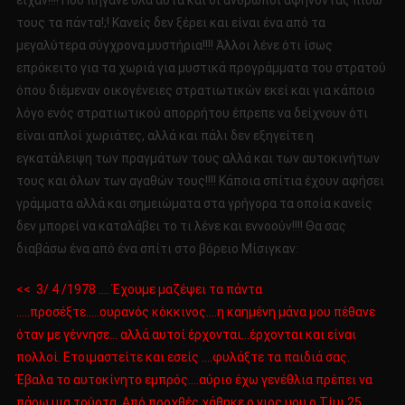
είχαν!!!! Που πήγανε όλα αυτά και οι άνθρωποι αφήνοντας πίσω
τους τα πάντα!;! Κανείς δεν ξέρει και είναι ένα από τα
μεγαλύτερα σύγχρονα μυστήρια!!!! Άλλοι λένε ότι ίσως
επρόκειτο για τα χωριά για μυστικά προγράμματα του στρατού
όπου διέμεναν οικογένειες στρατιωτικών εκεί και για κάποιο
λόγο ενός στρατιωτικού απορρήτου έπρεπε να δείχνουν ότι
είναι απλοί χωριάτες, αλλά και πάλι δεν εξηγείτε η
εγκατάλειψη των πραγμάτων τους αλλά και των αυτοκινήτων
τους και όλων των αγαθών τους!!!! Κάποια σπίτια έχουν αφήσει
γράμματα αλλά και σημειώματα στα γρήγορα τα οποία κανείς
δεν μπορεί να καταλάβει το τι λένε και εννοούν!!!! Θα σας
διαβάσω ένα από ένα σπίτι στο βόρειο Μίσιγκαν:
<< 3/ 4 /1978 …. Έχουμε μαζέψει τα πάντα
…..προσέξτε…..ουρανός κόκκινος….η καημένη μάνα μου πέθανε
όταν με γέννησε… αλλά αυτοί έρχονται…έρχονται και είναι
πολλοί. Ετοιμαστείτε και εσείς ….φυλάξτε τα παιδιά σας.
Έβαλα το αυτοκίνητο εμπρός….αύριο έχω γενέθλια πρέπει να
πάρω μια τούρτα. Από προχθές χάθηκε ο γιος μου ο Τίμι 25