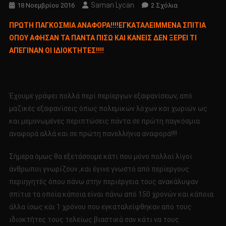
Saman Lycan
Στο
18 Νοεμβρίου 2016
2 Σχόλια
ΠΡΩΤΗ
ΠΡΩΤΗ ΠΑΓΚΟΣΜΙΑ ΑΝΑΦΟΡΑ!!!!ΕΓΚΑΤΑΛΕΙΜΜΕΝΑ ΣΠΙΤΙΑ
ΠΑΓΚΟΣΜΙΑ
ΟΠΟΥ ΑΦΗΣΑΝ ΤΑ ΠΑΝΤΑ ΠΙΣΩ ΚΑΙ ΚΑΝΕΙΣ ΔΕΝ ΞΕΡΕΙ ΤΙ
ΑΝΑΦΟΡΑ!!!!
ΑΠΕΓΙΝΑΝ ΟΙ ΙΔΙΟΚΤΗΤΕΣ!!!!
ΕΓΚΑΤΑΛΕΙΜΜΕ
ΣΠΙΤΙΑ
ΟΠΟΥ
ΑΦΗΣΑΝ
Έχουμε γράψει πολλά περί περίεργων εξαφανίσεων, από
ΤΑ
μαζικές εξαφανίσεις όπως πολεμικών λόχων και χωριών ως
ΠΑΝΤΑ
και μεμονωμένες περιπτώσεις πάντα σε πρώτη παγκόσμια
ΠΙΣΩ
ΚΑΙ
αναφορά αλλά και σε πρώτη πανελλήνια αναφορά!!!!
ΚΑΝΕΙΣ
ΔΕΝ
Σήμερα όμως θα εξετάσουμε κάτι που μόνο πολλοί λίγοι
ΞΕΡΕΙ
άνθρωποι γνωρίζουν ,και έγινε γνωστό από περίεργους
ΤΙ
περιηγητές όπου πάνω στην περιέργεια τους ανακάλυψαν
ΑΠΕΓΙΝΑΝ
σπίτια τα οποία κάποια είναι πάνω από 150 χρονών και κάποια
ΟΙ
άλλα ίσως και 1 χρόνου που εγκαταλείφθηκαν από τους
ΙΔΙΟΚΤΗΤΕΣ!!!!
ιδιοκτήτες τους τελείως βιαστικά σαν κάτι να τους