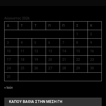
Αύγουστος 2026
Δ
Τ
Τ
Π
Π
Σ
Κ
1
2
3
4
5
6
7
8
9
10
11
12
13
14
15
16
17
18
19
20
21
22
23
24
25
26
27
28
29
30
31
« Ιούν
ΚΑΠΟΥ ΒΑΘΙΑ ΣΤΗΝ ΜΕΣΗ ΓΗ