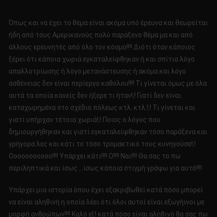
Όπως και να έχει το θέμα είναι ακόμα υπό έρευνα και θεωρείται
ήδη από τους Αμερικανούς πολύ παράξενο θέμα μα και από
άλλους ερευνητές από όλο τον κόσμο!!!! Διότι όταν κάποιος
ξέρει ότι κάποια χωριά εγκαταλείφθηκαν ή και σπίτια λόγο
απαλλοτρίωσης ή λόγο μετανάστευσης ή ακόμα και λόγο
ασθένειας δεν είναι περίεργο καθόλου!!!! Τι γίνεται όμως με όλα
αυτά τα οποία κανείς δεν ήξερε τι ήταν!;! Γιατί δεν είναι
καταχωρημένα στο σχέδιο πόλεως κτλ. κτλ.!;! Τι γίνεται και
γιατί υπήρχαν τέτοια χωριά!;! Ποιος ο λόγος που
δημιουργήθηκαν και γιατί εγκαταλείφθηκαν τόσο παράξενα και
γρήγορα λες και κάτι το τόσο τρομακτικό τους κυνηγούσε!;!
Οοοοοοοοοοο!!!! Υπάρχει κάτι!!!! Ο!!!! Ναι!!!! Θα σας το πω
περιληπτικά και ίσως….ίσως κάποια στιγμή γράψω για αυτό!!!!
Υπάρχει μια ιστορία όπου έχει εξακριβωθεί κατά πόσο μπορεί
να είναι αληθινή η οποία λέει ότι όλοι αυτοί είναι εξωγήινοι με
μορφή ανθρώπων!!!! Καλό ε!;! κατά πόσο είναι αληθινό θα σας πω