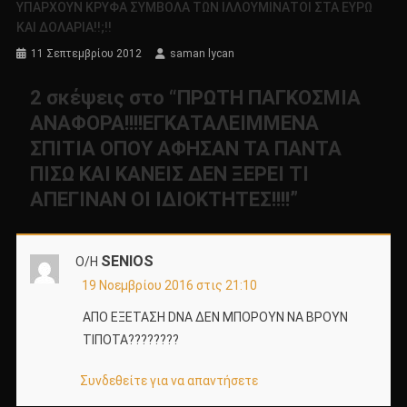
ΥΠΑΡΧΟΥΝ ΚΡΥΦΑ ΣΥΜΒΟΛΑ ΤΩΝ ΙΛΛΟΥΜΙΝΑΤΟΙ ΣΤΑ ΕΥΡΩ
ΚΑΙ ΔΟΛΑΡΙΑ!!;!!
11 Σεπτεμβρίου 2012
saman lycan
2 σκέψεις στο “
ΠΡΩΤΗ ΠΑΓΚΟΣΜΙΑ
ΑΝΑΦΟΡΑ!!!!ΕΓΚΑΤΑΛΕΙΜΜΕΝΑ
ΣΠΙΤΙΑ ΟΠΟΥ ΑΦΗΣΑΝ ΤΑ ΠΑΝΤΑ
ΠΙΣΩ ΚΑΙ ΚΑΝΕΙΣ ΔΕΝ ΞΕΡΕΙ ΤΙ
ΑΠΕΓΙΝΑΝ ΟΙ ΙΔΙΟΚΤΗΤΕΣ!!!!
”
SENIOS
Ο/Η
19 Νοεμβρίου 2016 στις 21:10
ΑΠΟ ΕΞΕΤΑΣΗ DNA ΔΕΝ ΜΠΟΡΟΥΝ ΝΑ ΒΡΟΥΝ
ΤΙΠΟΤΑ????????
Συνδεθείτε για να απαντήσετε