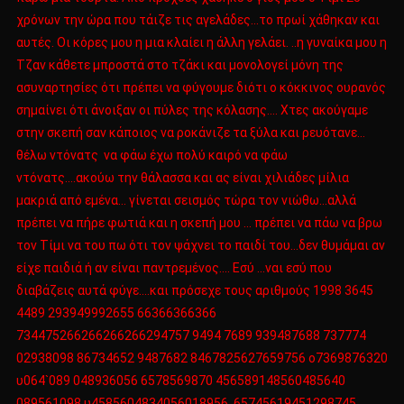
χρόνων την ώρα που τάιζε τις αγελάδες…το πρωί χάθηκαν και
αυτές. Οι κόρες μου η μια κλαίει η άλλη γελάει. ..η γυναίκα μου η
Τζαν κάθετε μπροστά στο τζάκι και μονολογεί μόνη της
ασυναρτησίες ότι πρέπει να φύγουμε διότι ο κόκκινος ουρανός
σημαίνει ότι άνοιξαν οι πύλες της κόλασης…. Χτες ακούγαμε
στην σκεπή σαν κάποιος να ροκάνιζε τα ξύλα και ρευότανε…
θέλω ντόνατς να φάω έχω πολύ καιρό να φάω
ντόνατς….ακούω την θάλασσα και ας είναι χιλιάδες μίλια
μακριά από εμένα… γίνεται σεισμός τώρα τον νιώθω…αλλά
πρέπει να πήρε φωτιά και η σκεπή μου … πρέπει να πάω να βρω
τον Τίμι να του πω ότι τον ψάχνει το παιδί του…δεν θυμάμαι αν
είχε παιδιά ή αν είναι παντρεμένος…. Εσύ …ναι εσύ που
διαβάζεις αυτά φύγε….και πρόσεχε τους αριθμούς 1998 3645
4489 293949992655 66366366366
734475266266266266294757 9494 7689 939487688 737774
02938098 86734652 9487682 8467825627659756 ο7369876320
υ064`089 048936056 6578569870 456589148560485640
089561098 υ4585604834056018956 65745619451298745