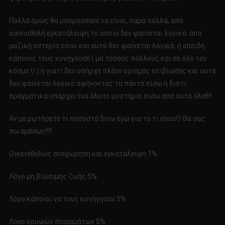
Πολλά όμως θα μπορούσανε να είναι, πάρα πολλά, από
οικειοθελή εγκατάλειψη το οποίο δεν φαίνεται λογικό, από
μαζική υστερία όπου και αυτό δεν φαίνεται λογικό, ή επειδή
κάποιος τους κυνηγούσε ( μα τόσους πολλούς και σε όλο τον
κόσμο !;! ) ή γιατί δεν υπήρχε πλέον ορισμός επιβίωσης και αυτό
δεν φαίνεται λογικό αφήνοντας τα πάντα πίσω ή διότι
πραγματικά υπάρχει ένα άλυτο μυστήριο πίσω από αυτά όλα!!!!
Αν με ρωτήσετε τι ποσοστά δίνω εγώ για το τι είναι!;! Θα σας
πω αμέσως!!!!
Οικειοθελώς αναχώρηση και εγκατάλειψη 1%
Λόγο μη βιώσιμης ζωής 5%
Λόγο κάποιοι να τους κυνήγησαν 5%
Λόγο κρυφών πειραμάτων 5%