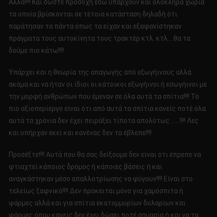
Αλλά!!!! Και δώστε προσοχή εδώ υπάρχουν και ολόκληρα χωριά
τα οποία βρίσκονται σε τέτοια κατάσταση δηλαδή ότι
παράτησαν τα πάντα όπως τα είχαν και εξαφανίστηκαν
πράγματα τους αυτοκίνητα τους τρακτέρ κτλ. κτλ.…θα τα
δούμε πιο κάτω!!!!
Υπάρχει και η θεωρία της απαγωγής από εξωγήινους αλλά
ακόμα και να ήταν οι ίδιοι οι κάτοικοι εξωγήινοι ή εσωγήινοι με
την μορφή ανθρώπων που έμεναν σε όλα αυτά τα σπίτια!!!! Το
πιο αξιοπερίεργο είναι ότι από αυτά τα σπίτια κανείς ποτέ όλα
αυτά τα χρόνια δεν έχει πειράξει τίποτα απολύτως ……!!!! Λες
και υπήρχαν εκεί και κανένας δεν τα έβλεπε!!!!
Προσέξτε!!!! Αυτά που θα σας δείξουμε δεν είναι ότι έπρεπε να
φτιαχτεί κάποιος δρόμος ή κάποιες βάσεις ή και
αναγκάστηκαν μέσο απαλλοτρίωσης να φύγουν!!!! Είναι στο
τελείως ξαφνικό!!!! Δεν πρόκειται μόνο για χαμόσπιτα ή
φάρμες αλλά και για σπίτια εκατομμυρίων δολαρίων και
φάρμες όπου κανείς δεν έχει δώσει ποτέ σημασία ή και να τα