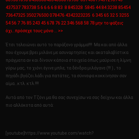
437537 783738 5 6 6 6 6 8 83 8 845328 5845 44 84 3238 85454
73647325 350276500 078476 4342323235 6 345 65 32 5 3255
54 56 7 76 85 243 45 678 76 22 346 568 58 78 μην το ψάξεις
όχι…πρόσεχε τους μόνο … >>
Έτσι τελειώνει αυτό το παράξενο γράμμα!!!! Μα και από άλλα
που έχουμε βρει μιλάνε με ασυναρτησίες και ακαταλαβίστικα
πράγματα αν και δίνουν κάποια στοιχεία όπως μαύρισε η λίμνη
γύρω μας, το χιόνι έγινε μπλε, τα δένδρα μιλάγανε (!!! ) , το
πηγάδι βγάζει λάδι για πατάτες, τα σύννεφα κοκκίνησαν σαν
αίμα…κτλ. κτλ.!!!!
Αυτά από τον Τζόνι μα θα σας συνεχίσω να σας δείχνω και άλλα
πιο αλλόκοτα από αυτά:
[youtube]https://www.youtube.com/watch?