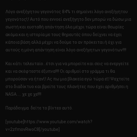
Λόγο ανεξήγητου γεγονότος 84% τι σημαίνει λόγο ανεξήγητου
γεγονότος!;! Αυτό που εννοεί ανεξήγητο δεν μπορώ να δώσω μια
σωστή και ευσταθή απάντηση όλα μέχρι τώρα είναι θεωρίες
ακόμα και η ιστορία με τους θηρευτές όπου δείχνει να έχει
κάποια βάση αλλά μέχρι να δούμε το αν πρόκειται ή όχι για
αυτούς η μόνη απάντηση είναι λόγο ανεξήγητων γεγονότων!!!!
Και κάτι τελευταίο…έτσι για να μπορείτε και σεις να ενεργείτε
και να σκέφτεστε έξυπνα!!!! Οι αριθμοί στο γράμμα τι θα
μπορούσαν να ήταν!;! Ας πω μια βλακεία εγώ τώρα ε!;! Ψαχτείτε
στο διαδίκτυο και βρείτε τους πλανήτες που έχει αριθμήσει η
NASA….. χε χε χε!!!!
Παράδειγμα δείτε το βίντεο αυτό.
[youtube]https://www.youtube.com/watch?
v=2zfmovRwoC8[/youtube]