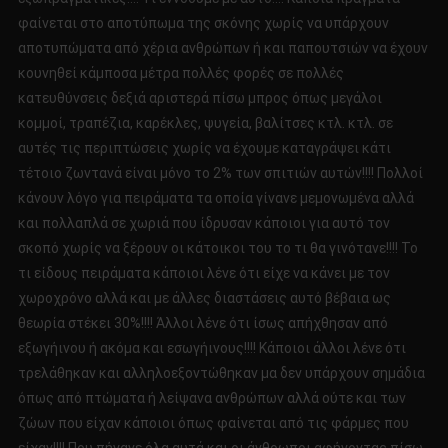
φαίνεται στο αποτύπωμα της σκόνης χωρίς να υπάρχουν
αποτυπώματα από χέρια ανθρώπων ή και παπουτσιών να έχουν
κουνηθεί κάμποσα μέτρα πολλές φορές σε πολλές
κατευθύνσεις δεξιά αριστερά πίσω μπρος όπως μεγάλοι
κομμοί, τραπέζια, καρέκλες, ψυγεία, βαλίτσες κτλ. κτλ. σε
αυτές τις περιπτώσεις χωρίς να έχουμε καταγράψει κάτι
τέτοιο ζωντανά είναι μόνο το 2% των σπιτιών αυτών!!!! Πολλοί
κάνουν λόγο για πειράματα τα οποία γίνανε μεμονωμένα αλλά
και πολλαπλά σε χωριά που ίδρυσαν κάποιοι για αυτό τον
σκοπό χωρίς να ξέρουν οι κάτοικοι του το τι θα γινότανε!!!! Το
τι είδους πειράματα κάποιοι λένε ότι είχε να κάνει με τον
χωροχρόνο αλλά και με άλλες διαστάσεις αυτό βέβαια ως
θεωρία στέκει 30%!!!! Άλλοι λένε ότι ίσως απήχθησαν από
εξωγήινου ή ακόμα και εσωγήινους!!!! Κάποιοι άλλοι λένε ότι
τρελάθηκαν και αλληλοεξοντώθηκαν μα δεν υπάρχουν σημάδια
όπως από πτώματα ή λείψανα ανθρώπων αλλά ούτε και των
ζώων που είχαν κάποιοι όπως φαίνεται από τις φάρμες που