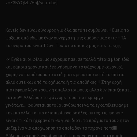
v=Z3BYQIzL7Ho[/youtube]
Κανείς δεν είναι σίγουρος για όλα αυτά τι συμβαίνει!!!! Εμείς το
ψάξαμε από εδώ με έναν συνεργάτη της ομάδας μας στις ΗΠΑ
το όνομα του είναι Τζόνι Τουίστ ο οποίος μας είπε τα εξής:
<< Εγώ και οι φίλοι μου έχουμε πάει σε πολλά τέτοια μέρη εδώ
και κάποια χρόνια και ξεκινήσαμε να τα ψάχνουμε κανονικά
χωρίς να πειράξουμε το οτιδήποτε μέσα από αυτά τα σπίτια
αλλά ούτε και από τα οχήματα ή τις αποθήκες!!!! Στην αρχή
πιστέψαμε λόγο χρεών ή απαλλοτριώσεις αλλά δεν έπαιζε κάτι
τέτοιο!!!! Αλλά όσο το ψάχναμε τόσο πιο περίεργο
γινότανε…..φαίνεται αυτοί οι άνθρωποι να τα εγκατέλειψαν με
την μια αλλά το πιο αξιοπερίεργο σε όλες αυτές τις φάσεις
είναι ότι κάτι ήξεραν ότι θα γίνει διότι τα πράγματα τους ήταν
μαζεμένα για αποχώρηση τα οποία δεν τα πήρανε ποτέ!!!!
Θέλουμε να σας ξεχωρίσουμε ότι υπάρχουν σπίτια τα οποία