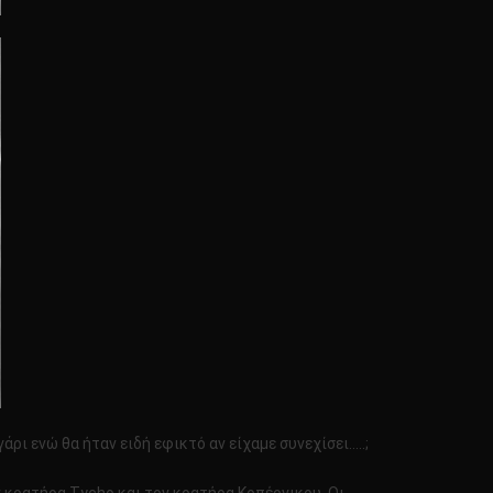
ι ενώ θα ήταν ειδή εφικτό αν είχαμε συνεχίσει…..;