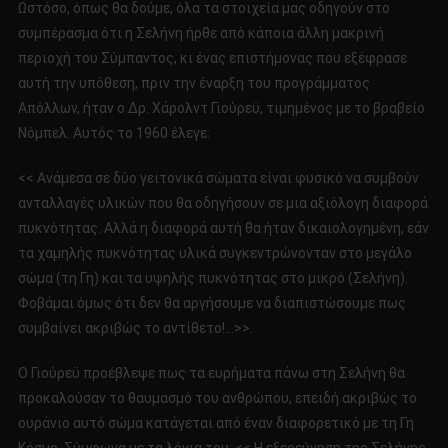
Ωστόσο, όπως θα δούμε, όλα τα στοιχεία μας οδηγούν στο
συμπέρασμα ότι η Σελήνη ήρθε από κάποια άλλη μακρινή
περιοχή του Σύμπαντος, κι ένας επιστήμονας που εξέφρασε
αυτή την υπόθεση, πριν την έναρξη του προγράμματος
Απόλλων, ήταν ο Δρ. Χάρολντ Γιούρεϋ, τιμημένος με το βραβείο
Νόμπελ. Αυτός το 1960 έλεγε:
<< Ανάμεσα σε δύο γειτονικά σώματα είναι φυσικό να συμβούν
ανταλλαγές υλικών που θα οδηγήσουν σε μια αξιόλογη διαφορά
πυκνότητας. Αλλά η διαφορά αυτή θα ήταν δικαιολογημένη, εάν
τα χαμηλής πυκνότητας υλικά συγκεντρώνονταν στο μεγάλο
σώμα (τη Γη) και τα υψηλής πυκνότητας στο μικρό (Σελήνη).
Φοβάμαι όμως ότι δεν θα αργήσουμε να διαπιστώσουμε πως
συμβαίνει ακριβώς το αντίθετο!…>>.
Ο Γιούρεϋ προέβλεψε πως τα ευρήματα πάνω στη Σελήνη θα
προκαλούσαν το θαυμασμό του ανθρώπου, επειδή ακριβώς το
ουράνιο αυτό σώμα κατάγεται από έναν διαφορετικό με τη Γη