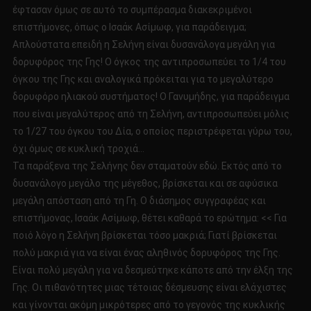
έφτασαν όμως σε αυτό το συμπέρασμα διακεκριμένοι
επιστήμονες, όπως ο Ισαάκ Ασίμωφ, για παράδειγμα;
Απλούστατα επειδή η Σελήνη είναι δυσανάλογα μεγάλη για
δορυφόρος της Γης! Ο όγκος της αντιπροσωπεύει το 1/4 του
όγκου της Γης και αναλογικά πρόκειται για το μεγαλύτερο
δορυφόρο ηλιακού συστήματος! Ο Γανυμήδης, για παράδειγμα
που είναι μεγαλύτερος από τη Σελήνη, αντιπροσωπεύει μόλις
το 1/27 του όγκου του Δία, ο οποίος περιστρέφεται γύρω του,
όχι όμως σε κυκλική τροχιά…
Τα παράξενα της Σελήνης δεν σταματούν εδώ. Εκτός από το
δυσανάλογο μεγάλο της μέγεθος, βρίσκεται και σε αφύσικα
μεγάλη απόσταση από τη Γη. Ο διάσημος συγγραφέας και
επιστήμονας, Ισαάκ Ασίμωφ, θέτει καθαρά το ερώτημα: << Για
ποιό λόγο η Σελήνη βρίσκεται τόσο μακριά; Γιατί βρίσκεται
πολύ μακριά για να είναι ένας αληθινός δορυφόρος της Γης.
Είναι πολύ μεγάλη για να δεσμεύτηκε κάποτε από την έλξη της
Γης. Οι πιθανότητες μιας τέτοιας δέσμευσης είναι ελάχιστες
και γίνονται ακόμη μικρότερες από το γεγονός της κυκλικής