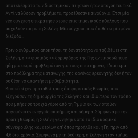
αποτελέσματα των διαστημικών πτήσεων ήταν απογοητευτικά.
Αντί να λύσουν προβλήματα, προσέθεσαν καινούργια. Έτσι μία
νέα σύγχυση επικράτησε στους επιστημονικούς κύκλους που
ασχολούνται με τη Σελήνη. Μία σύγχυση που διαθέτει μία μόνο
διέξοδο…
Πριν ο άνθρωπος αποκτήσει τη δυνατότητα να ταξιδέψει στη
Σελήνη, ο << φυσικός >> δορυφόρος της Γης αντιπροσώπευε
ήδη μια σειρά προβλημάτων για τους επιστήμονες. Ιδιαίτερα
στο πρόβλημα της καταγωγής της κανένας ερευνητής δεν ήταν
σε θέση να απαντήσει με βεβαιότητα.
Βασικά είχαν προταθεί τρεις διαφορετικές θεωρίες που
εξηγούσαν τη δημιουργία της Σελήνης και ιδιαίτερα τον τρόπο
που μπήκε σε τροχιά γύρω από τη Γη, μία εκ των οποίων
παραμένει εν ενεργεία επισήμως και σήμερα. Σύμφωνα με την
πρώτη θεωρία, η Σελήνη γεννήθηκε από το ίδιο κοσμικό
σύννεφο ύλης και αερίων απ’ όπου προήλθε και η Γη, πριν από
4,6 δισ. χρόνια. Σύμφωνα με τη δεύτερη, η Σελήνη ήταν τμήμα