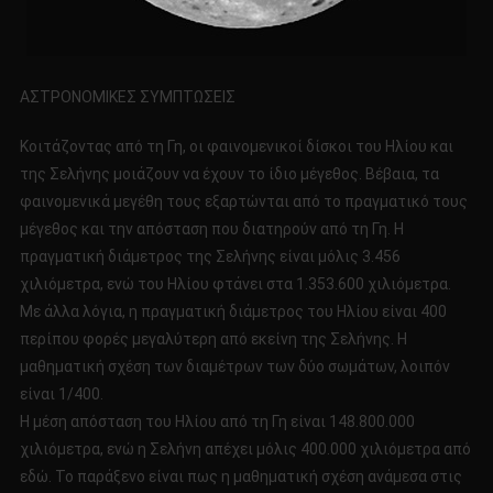
ΑΣΤΡΟΝΟΜΙΚΕΣ ΣΥΜΠΤΩΣΕΙΣ
Κοιτάζοντας από τη Γη, οι φαινομενικοί δίσκοι του Ηλίου και
της Σελήνης μοιάζουν να έχουν το ίδιο μέγεθος. Βέβαια, τα
φαινομενικά μεγέθη τους εξαρτώνται από το πραγματικό τους
μέγεθος και την απόσταση που διατηρούν από τη Γη. Η
πραγματική διάμετρος της Σελήνης είναι μόλις 3.456
χιλιόμετρα, ενώ του Ηλίου φτάνει στα 1.353.600 χιλιόμετρα.
Με άλλα λόγια, η πραγματική διάμετρος του Ηλίου είναι 400
περίπου φορές μεγαλύτερη από εκείνη της Σελήνης. Η
μαθηματική σχέση των διαμέτρων των δύο σωμάτων, λοιπόν
είναι 1/400.
Η μέση απόσταση του Ηλίου από τη Γη είναι 148.800.000
χιλιόμετρα, ενώ η Σελήνη απέχει μόλις 400.000 χιλιόμετρα από
εδώ. Το παράξενο είναι πως η μαθηματική σχέση ανάμεσα στις