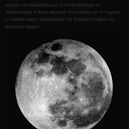
τροχιάς του δορυφόρου μας. Έτσι καταλήγουμε να
αναζητήσουμε τη λύση πέρα από την υπόθεση της << τυχαίας
>> τοποθέτησης –προσέλκυσης της Σελήνης στη θέση που
βρίσκεται σήμερα!…