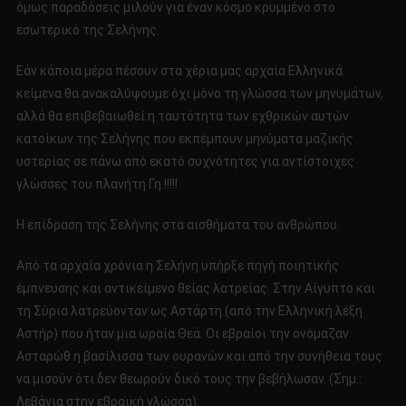
όμως παραδόσεις μιλούν για έναν κόσμο κρυμμένο στο
εσωτερικό της Σελήνης.
Εάν κάποια μέρα πέσουν στα χέρια μας αρχαία Ελληνικά
κείμενα θα ανακαλύψουμε όχι μόνο τη γλώσσα των μηνυμάτων,
αλλά θα επιβεβαιωθεί η ταυτότητα των εχθρικών αυτών
κατοίκων της Σελήνης που εκπέμπουν μηνύματα μαζικής
υστερίας σε πάνω από εκατό συχνότητες για αντίστοιχες
γλώσσες του πλανήτη Γη.!!!!!
Η επίδραση της Σελήνης στα αισθήματα του ανθρώπου.
Από τα αρχαία χρόνια η Σελήνη υπήρξε πηγή ποιητικής
έμπνευσης και αντικείμενο θείας λατρείας. Στην Αίγυπτο και
τη Σύρια λατρεύονταν ως Αστάρτη (από την Ελληνική λέξη
Αστήρ) που ήταν μια ωραία Θεά. Οι εβραίοι την ονόμαζαν
Ασταρώθ η βασίλισσα των ουρανών και από την συνήθεια τους
να μισούν ότι δεν θεωρούν δικό τους την βεβήλωσαν. (Σημ.:
Λεβάνια στην εβραϊκή γλώσσα).