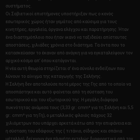
συστήματος.
Οι Σοβιετικοί επιστήμονες υποστήριξαν πως ο κενός
εσωτερικός χώρος ήταν γεμάτος από καύσιμα για τους
κινητήρες, εργαλεία, όργανα ελέγχου και παρατήρησης. Ήταν
ένα διαστημόπλοιο που ήταν ικανό να ταξιδεύει απίστευτες
αποστάσεις, χιλιάδες χρόνια στο διάστημα. Τα όντα που το
κατασκεύασαν το έκαναν από ανάγκη για να εγκαταλείψουν τον
αρχικό κόσμο απ’ όπου κατάγονται.
Η νέα αυτή θεωρία στηρίζεται σ’ ένα σύνολο ενδείξεων που
λύνουν το αίνιγμα της καταγωγής της Σελήνης.
Η Σελήνη δεν αποτελούσε ποτέ μέρος της Γης από το οποίο να
αποσπάστηκε και αυτό φαίνεται από τη σύσταση του
εσωτερικού και του εξωτερικού της. Η μεγάλη διάφορα
πυκνότητας ανάμεσα τους (3,33 gr.: cmm³ για τη Σελήνη και 5,5
gr.: cmm³ για τη Γη), ο μεταλλικός φλοιός πάχους 32
χιλιόμετρων που υπάρχει αρκετά κάτω από την επιφάνεια και
η σύσταση του εδάφους της ( τιτάνιο, σίδηρος και σπάνια
μέταλλα), δείχνουν ένα πλανήτη εντελώς διαφορετικό από τον