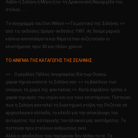
Λεβάν ή Σελήνη ή Μήνη ήτοι τη Δρακονιανή Ναυαρχίδα του
στόλου……..
Tο σύγγραμμα του Don Wilson <<Τα μυστικά της Σελήνης >>
από τις εκδόσεις Ωρόρα–εκδόσεις 1981. Ας δούμε μερικά
κάποια αποσπάσματα και θέματα που συζητούσαν οι
επιστήμονες πριν 30 και πλέον χρόνια:
ΤΟ ΑΙΝΙΓΜΑ ΤΗΣ ΚΑΤΑΓΩΓΗΣ ΤΗΣ ΣΕΛΗΝΗΣ
<< …Ο μεγάλος Γάλλος συγγραφέας Βίκτωρ Ουγκώ,
χαρακτήρισε κάποτε τη Σελήνη σαν << το βασίλειο των
ονείρων, τη χώρα της φαντασίας >>. Κατά παράξενο τρόπο, ο
χαρακτηρισμός του ισχύει και για τους επιστήμονες. Πίστευαν
πως η Σελήνη αποτελεί τη διαστημική στήλη της Ροζέτας σε
αρχαιολογικό επίπεδο, το κλειδί για την αποκάλυψη του
αινίγματος της καταγωγής του ηλιακού μας συστήματος. Το
πίστευαν πριν στείλουν ανθρώπους εκεί.
Αλλά οι αποδείξεις που περίμεναν δεν ήλθαν ποτέ. Τα