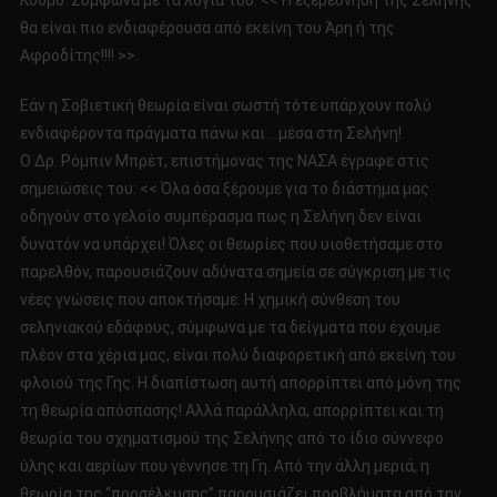
Κόσμο. Σύμφωνα με τα λόγια του: << Η εξερεύνηση της Σελήνης
θα είναι πιο ενδιαφέρουσα από εκείνη του Άρη ή της
Αφροδίτης!!!! >>.
Εάν η Σοβιετική θεωρία είναι σωστή τότε υπάρχουν πολύ
ενδιαφέροντα πράγματα πάνω και …μέσα στη Σελήνη!
Ο Δρ. Ρόμπιν Μπρέτ, επιστήμονας της ΝΑΣΑ έγραφε στις
σημειώσεις του: << Όλα όσα ξέρουμε για το διάστημα μας
οδηγούν στο γελοίο συμπέρασμα πως η Σελήνη δεν είναι
δυνατόν να υπάρχει! Όλες οι θεωρίες που υιοθετήσαμε στο
παρελθόν, παρουσιάζουν αδύνατα σημεία σε σύγκριση με τις
νέες γνώσεις που αποκτήσαμε. Η χημική σύνθεση του
σεληνιακού εδάφους, σύμφωνα με τα δείγματα που έχουμε
πλέον στα χέρια μας, είναι πολύ διαφορετική από εκείνη του
φλοιού της Γης. Η διαπίστωση αυτή απορρίπτει από μόνη της
τη θεωρία απόσπασης! Αλλά παράλληλα, απορρίπτει και τη
θεωρία του σχηματισμού της Σελήνης από το ίδιο σύννεφο
ύλης και αερίων που γέννησε τη Γη. Από την άλλη μεριά, η
θεωρία της “προσέλκυσης” παρουσιάζει προβλήματα από την