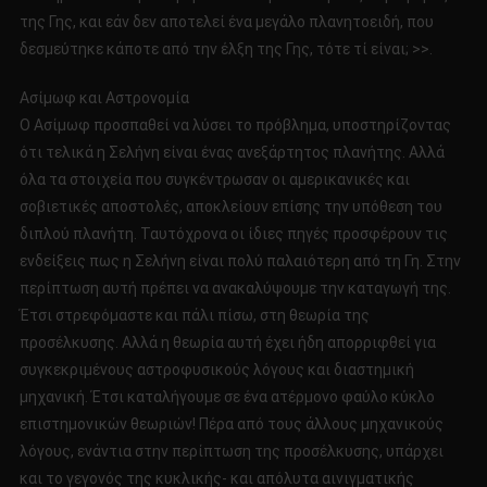
της Γης, και εάν δεν αποτελεί ένα μεγάλο πλανητοειδή, που
δεσμεύτηκε κάποτε από την έλξη της Γης, τότε τί είναι; >>.
Ασίμωφ και Αστρονομία
Ο Ασίμωφ προσπαθεί να λύσει το πρόβλημα, υποστηρίζοντας
ότι τελικά η Σελήνη είναι ένας ανεξάρτητος πλανήτης. Αλλά
όλα τα στοιχεία που συγκέντρωσαν οι αμερικανικές και
σοβιετικές αποστολές, αποκλείουν επίσης την υπόθεση του
διπλού πλανήτη. Ταυτόχρονα οι ίδιες πηγές προσφέρουν τις
ενδείξεις πως η Σελήνη είναι πολύ παλαιότερη από τη Γη. Στην
περίπτωση αυτή πρέπει να ανακαλύψουμε την καταγωγή της.
Έτσι στρεφόμαστε και πάλι πίσω, στη θεωρία της
προσέλκυσης. Αλλά η θεωρία αυτή έχει ήδη απορριφθεί για
συγκεκριμένους αστροφυσικούς λόγους και διαστημική
μηχανική. Έτσι καταλήγουμε σε ένα ατέρμονο φαύλο κύκλο
επιστημονικών θεωριών! Πέρα από τους άλλους μηχανικούς
λόγους, ενάντια στην περίπτωση της προσέλκυσης, υπάρχει
και το γεγονός της κυκλικής- και απόλυτα αινιγματικής