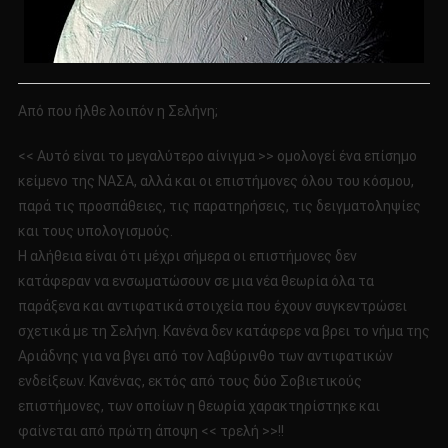
Από που ήλθε λοιπόν η Σελήνη;
<< Αυτό είναι το μεγαλύτερο αίνιγμα >> ομολογεί ένα επίσημο
κείμενο της ΝΑΣΑ, αλλά και οι επιστήμονες όλου του κόσμου,
παρά τις προσπάθειες, τις παρατηρήσεις, τις δειγματοληψίες
και τους υπολογισμούς.
Η αλήθεια είναι ότι μέχρι σήμερα οι επιστήμονες δεν
κατάφεραν να ενσωματώσουν σε μια νέα θεωρία όλα τα
παράξενα και αντιφατικά στοιχεία που έχουν συγκεντρώσει
σχετικά με τη Σελήνη. Κανένα δεν κατάφερε να βρει το νήμα της
Αριάδνης για να βγει από τον λαβύρινθο των αντιφατικών
ενδείξεων. Κανένας, εκτός από τους δύο Σοβιετικούς
επιστήμονες, των οποίων η θεωρία χαρακτηρίστηκε και
φαίνεται από πρώτη άποψη << τρελή >>!!