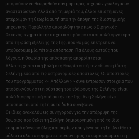
μπορούσαν να θεωρηθούν σαν μάρτυρες ισχυρών γεωλογικών
αναστατώσεων. Αλλά από τη μεριά του, άλλοι επιστήμονες
απέρριψαν τη θεωρία αυτή από την άποψη της διαστημικής
μηχανικής. Παράλληλα αποκαλύφτηκε πως ο Ειρηνικός
Ωκεανός σχηματίστηκε σχετικά πρόσφατα και πολύ αργότερα
από τη φάση εξέλιξης της Γης, που θα μας επέτρεπε να
υποθέσουμε μία τέτοια απόσπαση. Για όλους αυτούς του
λόγους, η θεωρία της απόσπασης απορρίπτεται.
Αλλά τη χαριστική βολή στη θεωρία αυτή την έδωσε η ίδια η
Σελήνη μέσα από τις αστρονομικές αποστολές. Οι αποστολές
του προγράμματος << Απόλλων >> συγκέντρωσαν στοιχεία που
αποδεικνύουν ότι η σύσταση του εδάφους της Σελήνης είναι
πολύ διαφορετική από αυτήν της Γης. Αν η Σελήνη είχε
αποσπαστεί από τη Γη αυτό δε θα συνέβαινε.
Οι ίδιες ανακαλύψεις συνηγορούν για την απόρριψη της
θεωρίας που θέλει τη Σελήνη δημιουργημένη από το ίδιο
κοσμικό σύννεφο ύλης και αερίων που γέννησε τη Γη. Αντίθετα
μάλιστα όλα τα ευρήματα τείνουν προς το συμπέρασμα ότι η