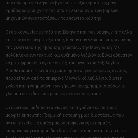
αποτέλεσμα η Σελήνη να βγάζει στο εξωτερικό της μόνο
κραδασμούς-συχνότητες από τη λειτουργία των βαρέων
μηχανικών εγκαταστάσεων του εσωτερικού της.
Οι επικοινωνίες μεταξύ της Σελήνης και των σκαφών της αλλά
και των σκαφών μεταξύ τους, δίνουν σαν γλώσσα επικοινωνίας
την γενέτειρα της Εβραϊκής γλώσσας, την Μογγολική. Με
πολύπλοκο συντακτικό και αυξημένο λεξιλόγιο. Είναι αδύνατον
να μεταφραστεί ο όγκος αυτός του άγνωστου λεξιλογίου.
Υποθέτουμε ότι είναι τεχνικοί όροι και γενικευμένες έννοιες
που λείπουν από το σημερινό Μογγολικό λεξιλόγιο, διότι η
γνώση και η νοημοσύνη των γήινων που χρησιμοποιούσαν τη
γλώσσα αυτή δεν επέτρεπε την κατανόηση τους.
Οι ανωτέρω ραδιοεπικοινωνίες καταγράφηκαν σε τρείς
μορφές εκπομπής: Γραμμική εκπομπή μιας διαστάσεως που
αντιστοιχεί στις δικές μας ραδιοφωνικές εκπομπές,
επιφανειακή εκπομπή δυο διαστάσεων που αντιστοιχεί στις