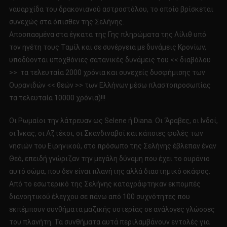
ναυαρχίδα του δρακονιανού αστροστόλου, το οποίο βρίσκεται
συνεχώς στα όπισθεν της Σελήνης.
Αποσπασμένα στα έγκατα της Γης πληρώματα της Λίλιθ υπό
τον ηγέτη τους Ταμίλ και σε συνέργεια με δυνάμεις Κρονίων,
υποδύονται υποχθόνιες σατανικές δυνάμεις του << διαβόλου
>> τα τελευταία 2000 χρόνια και συνεχείς δυσφήμισης των
Ουρανιδών << θεών >> των Ελλήνων μέσω πλαστοπροσωπίας
τα τελευταία 10000 χρόνια)!!!
Οι Ρωμαίοι την λάτρευαν ως Selene ή Diana. Οι ‘Άραβες, οι Ινδοί,
οι Ίνκας, οι Αζτέκοι, οι Σκανδιναβοί και κάποιες φυλές των
νησιών του Ειρηνικού, στο πρόσωπο της Σελήνης έβλεπαν έναν
Θεό, επειδή γνώριζαν την μεγάλη δύναμη που έχει το ουράνιο
αυτό σώμα, που δεν είναι πλανήτης αλλά διαστημικό σκάφος.
Από το εσωτερικό της Σελήνης καταγράφτηκαν εκπομπές
διανοητικού έλεγχου σε πάνω από 100 συχνότητες που
εκπέμπουν συνθήματα μαζικής υστερίας σε ανάλογες γλώσσες
του πλανήτη. Τα συνθήματα αυτά περιλαμβάνουν εντολές για