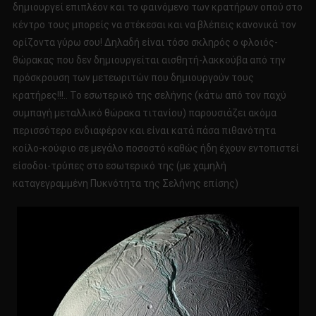
δημιουργεί επιπλέον και το φαινόμενο των κρατήρων οπού στο
κέντρο τους μπορείς να στέκεσαι και να βλέπεις κανονικά τον
ορίζοντα γύρω σου! Δηλαδή είναι τόσο σκληρός ο φλοιός-
θώρακας που δεν δημιουργείται αισθητή-λακκούβα από την
πρόσκρουση των μετεωριτών που δημιουργούν τους
κρατήρες!!!.. Το εσωτερικό της σελήνης (κάτω από τον παχύ
συμπαγή μεταλλικό θώρακα τιτανίου) παρουσιάζει ακόμα
περισσότερο ενδιαφέρον και είναι κατά πάσα πιθανότητα
κοίλο-κούφιο σε μεγάλο ποσοστό καθώς ήδη έχουν εντοπιστεί
είσοδοι-τρύπες στο εσωτερικό της (με χαμηλή
καταγεγραμμένη Πυκνότητα της Σελήνης επίσης)