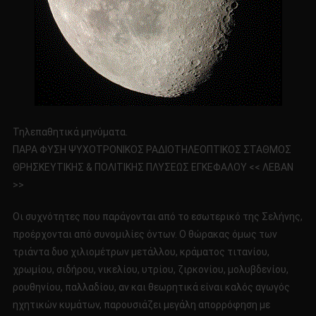
Τηλεπαθητικά μηνύματα.
ΠΑΡΑ ΦΥΣΗ ΨΥΧΟΤΡΟΝΙΚΟΣ ΡΑΔΙΟΤΗΛΕΟΠΤΙΚΟΣ ΣΤΑΘΜΟΣ
ΘΡΗΣΚΕΥΤΙΚΗΣ & ΠΟΛΙΤΙΚΗΣ ΠΛΥΣΕΩΣ ΕΓΚΕΦΑΛΟΥ << ΛΕΒΑΝ
>>
Οι συχνότητες που παράγονται από το εσωτερικό της Σελήνης,
προέρχονται από συνομιλίες όντων. Ο θώρακας όμως των
τριάντα δυο χιλιομέτρων μετάλλου, κράματος τιτανίου,
χρωμίου, σιδήρου, νικελίου, υτρίου, ζιρκονίου, μολυβδενίου,
ρουθηνίου, παλλαδίου, αν και θεωρητικά είναι καλός αγωγός
ηχητικών κυμάτων, παρουσιάζει μεγάλη απορρόφηση με