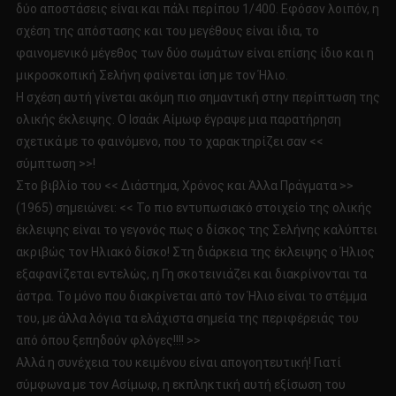
δύο αποστάσεις είναι και πάλι περίπου 1/400. Εφόσον λοιπόν, η
σχέση της απόστασης και του μεγέθους είναι ίδια, το
φαινομενικό μέγεθος των δύο σωμάτων είναι επίσης ίδιο και η
μικροσκοπική Σελήνη φαίνεται ίση με τον Ήλιο.
Η σχέση αυτή γίνεται ακόμη πιο σημαντική στην περίπτωση της
ολικής έκλειψης. Ο Ισαάκ Αίμωφ έγραψε μια παρατήρηση
σχετικά με το φαινόμενο, που το χαρακτηρίζει σαν <<
σύμπτωση >>!
Στο βιβλίο του << Διάστημα, Χρόνος και Άλλα Πράγματα >>
(1965) σημειώνει: << Το πιο εντυπωσιακό στοιχείο της ολικής
έκλειψης είναι το γεγονός πως ο δίσκος της Σελήνης καλύπτει
ακριβώς τον Ηλιακό δίσκο! Στη διάρκεια της έκλειψης ο Ήλιος
εξαφανίζεται εντελώς, η Γη σκοτεινιάζει και διακρίνονται τα
άστρα. Το μόνο που διακρίνεται από τον Ήλιο είναι το στέμμα
του, με άλλα λόγια τα ελάχιστα σημεία της περιφέρειάς του
από όπου ξεπηδούν φλόγες!!!! >>
Αλλά η συνέχεια του κειμένου είναι απογοητευτική! Γιατί
σύμφωνα με τον Ασίμωφ, η εκπληκτική αυτή εξίσωση του