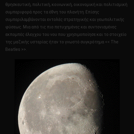
θρησκευτική, πολιτική, κοινωνική, οικονομική και πολιτισμική
συμπεριφορά προς τα έθνη του πλανήτη. Επίσης
συμπεριλαμβάνονται εντολές στρατηγικής και γεωπολιτικής
φύσεως. Μια από τις πιο πετυχημένες και συντονισμένες
εκπομπές έλεγχου του νου που χρησιμοποίησε και το στοιχείο
της μαζικής υστερίας ήταν το γνωστό συγκρότημα << The
Beatles >>.