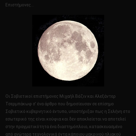
Επιστήμονες…
Οι Σοβιετικοί επιστήμονες Μιχαήλ Βάζιν και Αλεξάντερ
Τσερμπάκωφ σ’ ένα άρθρο που δημοσίευσαν σε επίσημο
Σοβιετικό κυβερνητικό έντυπο, υποστήριξαν πως η Σελήνη στο
εσωτερικό της είναι κούφια και δεν αποκλείεται να αποτελεί
στην πραγματικότητα ένα διαστημόπλοιο, κατασκευασμένο
από ανώτερα τεχνολογικά όντα κάποιου μακρινού ηλιακού