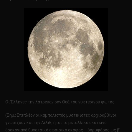
Οι Έλληνες την λάτρευαν σαν Θεά του νυκτερινού φωτός.
(Σημ.: Επιπλέον οι καμπαλιστές μυστικιστές αρχιραββίνοι
γνωρίζουν και την Λίλιθ, ήτοι το μεταλλικό σκοτεινό
δρακονιανό θυγατρικό σφαιρικό σκάφος – δορυφόρος ως β’