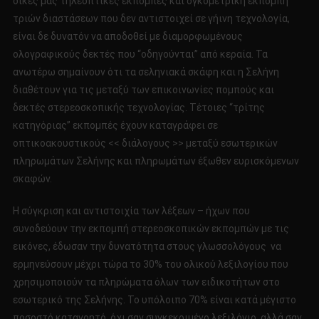
δικές μας τηλεοπτικές εκπομπές και ογκομετρική εκπομπή
τριών διαστάσεων που δεν αντιστοιχεί σε γήινη τεχνολογία,
είναι δε δυνατόν να αποδοθεί με διαμορφωμένους
ολογραφικούς δεκτές που “οδηγούνται” από κεραία. Τα
ανωτέρω σημαίνουν ότι τα σεληνιακά σκάφη και η Σελήνη
διαθέτουν για τις μεταξύ των επικοινωνίες πομπούς και
δεκτές στερεοσκοπικής τεχνολογίας. Τέτοιες “τρίτης
κατηγόριας” εκπομπές έχουν καταγράφει σε
οπτικοακουστικούς << διάλογους >> μεταξύ εσωτερικών
πληρωμάτων Σελήνης και πληρωμάτων έξωθεν ευρισκόμενων
σκαφών.
Η σύγκριση και αντιστοιχία των λέξεων – ήχων που
συνοδεύουν την εκπομπή στερεοσκοπικών εκπομπών με τις
εικόνες, έδωσαν την δυνατότητα στους γλωσσολόγους να
ερμηνεύσουν μέχρι τώρα το 30% του ολικού λεξιλογίου που
χρησιμοποιούν τα πληρώματα όλων των ειδικοτήτων στο
εσωτερικό της Σελήνης. Το υπόλοιπο 70% είναι κατά μέγιστο
ποσοστό κατανοητό, όχι σαν συγκεκριμένο λεξιλόγιο, αλλά σαν