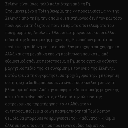
Σελήνη είναι ίσως πολύ παλαιότερη από τη Γη.
Έτσι μένει μόνο η Τρίτη θεωρία, της << προσελκύσεως >> της
Σελήνης από τη Γη, την οποία οι επιστήμονες δεν ήταν και τόσο
πρόθυμοι να τη δεχτούν, πριν τα πρώτα αποτελέσματα του
προγράμματος Απόλλων. Όλοι οι αστροφυσικοί και οι άλλοι
ειδικοί της διαστημικής μηχανικής, θεωρούσαν μια τέτοια
περίπτωση απίθανη και το απέδειξαν με ισχυρά επιχειρήματα.
Αλλά και στη μοναδική εκείνη περίπτωση που κάτω από
εξαιρετικά σπάνιες περιστάσεις, η Γη, με το σχετικά ασθενές
μαγνητικό πεδίο της, σε σύγκριση με τον όγκο της Σελήνης,
κατάφερε να τη συγκρατήσει σε τροχιά γύρω της, η περίφημη
αυτή τροχιά δε θα μπορούσε να είναι τόσο κυκλική όπως τη
βλέπουμε σήμερα! Από την άποψη της διαστημικής μηχανικής
κάτι τέτοιο είναι αδύνατο, αλλά από την πλευρά της
αστρονομικής παρατήρησης, το << Αδύνατο >>
αντιπροσωπεύει μία κοινή πραγματικότητα! Ποιά λοιπόν
θεωρία θα μπορούσε να ερμηνεύσει το << αδύνατο >>; Καμία
άλλη εκτός από αυτή που πρότειναν οι δύο Σοβιετικοί