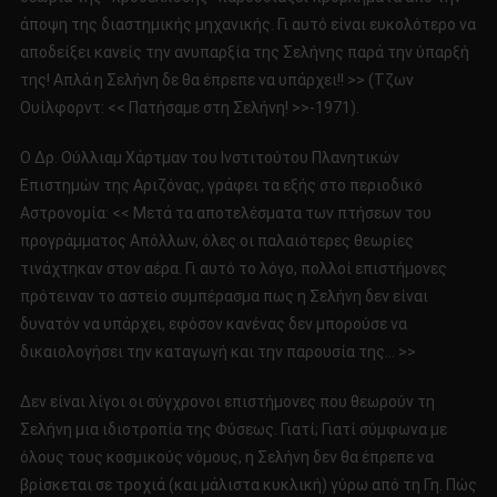
άποψη της διαστημικής μηχανικής. Γι αυτό είναι ευκολότερο να
αποδείξει κανείς την ανυπαρξία της Σελήνης παρά την ύπαρξή
της! Απλά η Σελήνη δε θα έπρεπε να υπάρχει!! >> (Τζων
Ουίλφορντ: << Πατήσαμε στη Σελήνη! >>-1971).
Ο Δρ. Ούλλιαμ Χάρτμαν του Ινστιτούτου Πλανητικών
Επιστημών της Αριζόνας, γράφει τα εξής στο περιοδικό
Αστρονομία: << Μετά τα αποτελέσματα των πτήσεων του
προγράμματος Απόλλων, όλες οι παλαιότερες θεωρίες
τινάχτηκαν στον αέρα. Γι αυτό το λόγο, πολλοί επιστήμονες
πρότειναν το αστείο συμπέρασμα πως η Σελήνη δεν είναι
δυνατόν να υπάρχει, εφόσον κανένας δεν μπορούσε να
δικαιολογήσει την καταγωγή και την παρουσία της… >>
Δεν είναι λίγοι οι σύγχρονοι επιστήμονες που θεωρούν τη
Σελήνη μια ιδιοτροπία της Φύσεως. Γιατί; Γιατί σύμφωνα με
όλους τους κοσμικούς νόμους, η Σελήνη δεν θα έπρεπε να
βρίσκεται σε τροχιά (και μάλιστα κυκλική) γύρω από τη Γη. Πώς