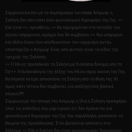
Σύμφωνα λοιπόν με το συμπέρασμα του Ισαάκ Ασίμωφ, η
Σελήνη δεν αποτελεί έναν φυσιολογικό δορυφόρο της Γης. <<
Εάν ήταν >>, προσθέτει, << θα περιφερόταν στο επίπεδο του
γήινου ισημερινού, πράγμα που δε συμβαίνει >>. Και υπάρχουν
και άλλοι λόγοι που αποδεικνύουν τον ισχυρισμό αυτόν,
υποστηρίζει ο Ασίμωφ. Ένας από αυτούς είναι το είδος της
τροχιάς της Σελήνης.
<< Ο Ήλιος προσελκύει τη Σελήνη με διπλάσια δύναμη από τη
Γη! >>. Η δυσαναλογία της έλξης του Ηλίου προς εκείνη της Γης,
θα έπρεπε να έχει αποσπάσει τη Σελήνη από τη θέση της. Κι
όμως κάτι τέτοιο δεν συμβαίνει, για ανεξήγητους βασικά
λόγους!!!!!
Σύμφωνα με την άποψη του Ασίμωφ, η ίδια η Σελήνη προσφέρει
όλες τις ενδείξεις που μαρτυρούν ότι δεν πρόκειται για
φυσιολογικό δορυφόρο της Γης. Και παράλληλα, αποκλείει τη
θεωρία της προσέλκυσης. Έτσι βρίσκεται απέναντι στο
δίλλημα: << Εάν η Σελήνη δεν είναι φυσιολογικός δορυφόρος