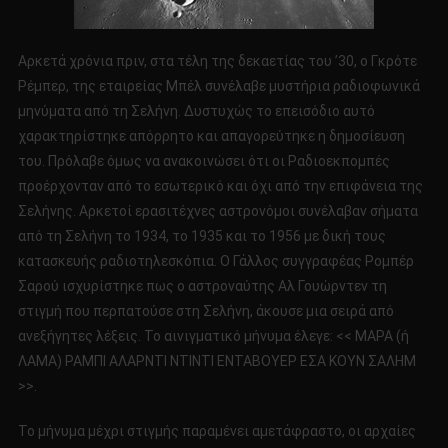
Αρκετά χρόνια πριν, στα τέλη της δεκαετίας του ’30, ο Γκρότε
Ρέμπερ, της εταιρείας Μπέλ συνέλαβε μυστήρια ραδιοφωνικά
μηνύματα από τη Σελήνη. Δυστυχώς το επεισόδιο αυτό
χαρακτηρίστηκε απόρρητο και απαγορεύτηκε η δημοσίευση
του. Πρόλαβε όμως να ανακοινώσει ότι οι Ραδιοεκπομπές
προέρχονταν από το εσωτερικό και όχι από την επιφάνεια της
Σελήνης. Αρκετοί ερασιτέχνες αστρονόμοι συνέλαβαν σήματα
από τη Σελήνη το 1934, το 1935 και το 1956 με δική τους
κατασκευής ραδιοτηλεσκόπια. Ο Γάλλος συγγραφέας Ρομπέρ
Σαρού ισχυρίστηκε πως ο αστροναύτης Αλ Γουώρντεν τη
στιγμή που περπατούσε στη Σελήνη, άκουσε μια σειρά από
ανεξήγητες λέξεις. Το αινιγματικό μήνυμα έλεγε: << ΜΑΡΑ (ή
ΛΑΜΑ) ΡΑΜΠΙ ΑΛΑΡΝΤΙ ΝΤΙΝΤΙ ΕΝΤΑΒΟΥΕΡ ΕΣΑ ΚΟΥΝ ΣΑΛΗΜ
>>.
Το μήνυμα μέχρι στιγμής παραμένει αμετάφραστο, οι αρχαίες