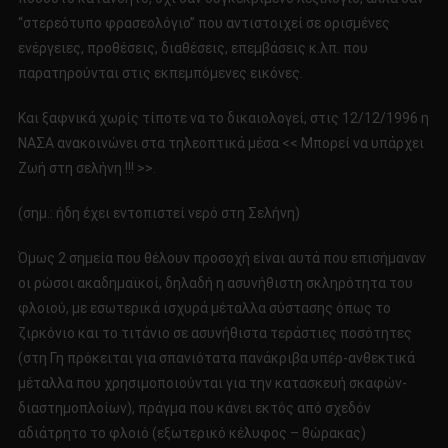
“στερεότυπο φρασεολόγιο” που αντιστοιχεί σε ορισμένες
ενέργειες, προθέσεις, διαθέσεις, επεμβάσεις κ.λπ. που
παρατηρούνται στις εκπεμπόμενες εικόνες.
Και ξαφνικά χωρίς τίποτε να το δικαιολογεί, στις 12/12/1996 η
ΝΑΣΑ ανακοινώνει στα τηλεοπτικά μέσα << Μπορεί να υπάρχει
Ζωή στη σελήνη !!! >>.
(σημ.: ήδη έχει εντοπιστεί νερό στη Σελήνη)
Όμως 2 σημεία που θέλουν προσοχή είναι αυτά που επισήμαναν
οι ρώσοι ακαδημαϊκοί, δηλαδή η ασυνήθιστη σκληρότητα του
φλοιού, με εσωτερικά ισχυρά μέταλλα σύστασης όπως το
ζιρκόνιο και το τιτάνιο σε ασυνήθιστα τεράστιες ποσότητες
(στη Γη πρόκειται για σπανιότατα πανάκριβα υπέρ-ανθεκτικά
μέταλλα που χρησιμοποιούνται για την κατασκευή σκαφών-
διαστημοπλοίων), πράγμα που κάνει εκτός από σχεδόν
αδιάτρητο το φλοιό (εξωτερικό κέλυφος – θώρακας)