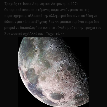
Τροχιάς >> Ισαάκ Ασίμωφ και Αστρονομία-1974
Οι περισσότεροι επιστήμονες συμφωνούν με αυτές τις
παρατηρήσεις, αλλά από την άλλη μεριά δεν είναι σε θέση να
δώσουν μια κάποια εξήγηση. Σαν << φυσικό ουράνιο σώμα δεν
μπορεί να δικαιολογήσει ούτε το μέγεθος, ούτε την τροχιά του.
Σαν φυσικό όχι! Αλλά σαν… Τεχνητό; >>.