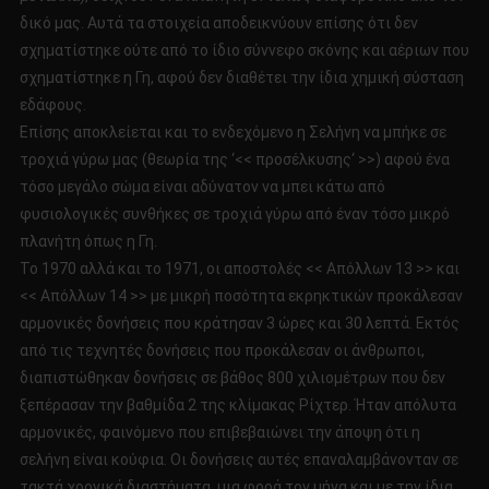
δικό μας. Αυτά τα στοιχεία αποδεικνύουν επίσης ότι δεν
σχηματίστηκε ούτε από το ίδιο σύννεφο σκόνης και αέριων που
σχηματίστηκε η Γη, αφού δεν διαθέτει την ίδια χημική σύσταση
εδάφους.
Επίσης αποκλείεται και το ενδεχόμενο η Σελήνη να μπήκε σε
τροχιά γύρω μας (θεωρία της ‘<< προσέλκυσης‘ >>) αφού ένα
τόσο μεγάλο σώμα είναι αδύνατον να μπει κάτω από
φυσιολογικές συνθήκες σε τροχιά γύρω από έναν τόσο μικρό
πλανήτη όπως η Γη.
Το 1970 αλλά και το 1971, οι αποστολές << Απόλλων 13 >> και
<< Απόλλων 14 >> με μικρή ποσότητα εκρηκτικών προκάλεσαν
αρμονικές δονήσεις που κράτησαν 3 ώρες και 30 λεπτά. Εκτός
από τις τεχνητές δονήσεις που προκάλεσαν οι άνθρωποι,
διαπιστώθηκαν δονήσεις σε βάθος 800 χιλιομέτρων που δεν
ξεπέρασαν την βαθμίδα 2 της κλίμακας Ρίχτερ. Ήταν απόλυτα
αρμονικές, φαινόμενο που επιβεβαιώνει την άποψη ότι η
σελήνη είναι κούφια. Οι δονήσεις αυτές επαναλαμβάνονταν σε
τακτά χρονικά διαστήματα, μια φορά τον μήνα και με την ίδια