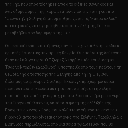
της Γης, που αποσπάστηκε κάτω από ειδικές συνθήκες και
έγινε δορυφόρος της. Σύμφωνα τέλος με την τρίτη και πιο
“φευγάτη”, η Σελήνη δημιουργήθηκε χωριστά, “κάπου αλλού”
και στη συνέχεια συγκρατήθηκε από την έλξη της Γης και
μεταβλήθηκε σε δορυφόρο της… >>.
Οι περισσότεροι επιστήμονες πάντως είχαν υιοθετήσει εδώ κι
αρκετές δεκαετίες την πρώτη θεωρία. Οι οπαδοί της δεύτερης
ήταν πολύ λιγότεροι. Ο Τζωρτζ Ντάρβιν, υιός του διάσημου
Τσάρλς Ντάρβιν (Δαρβίνος), υποστήριξε από τους πρώτους τη
θεωρία της απόσπασης της Σελήνης από τη Γη. Ο εξίσου
διάσημος αστρονόμος Ουίλιαμ Πίκερινγκ προχώρησε ακόμη
περισσότερο τη θεωρία αυτή και υποστήριξε ότι η Σελήνη
αποσπάστηκε από την περιοχή που καλύπτουν σήμερα τα νερά
του Ειρηνικού Ωκεανού, σε κάποια φάση της εξέλιξής της.
Πράγματι ο κενός χώρος που καλύπτουν σήμερα τα νερά του
Ωκεανού, ανταποκρίνεται στον όγκο της Σελήνης. Παράλληλα, ο
Ειρηνικός περιβάλλεται από μία σειρά ηφαιστείων, που θα