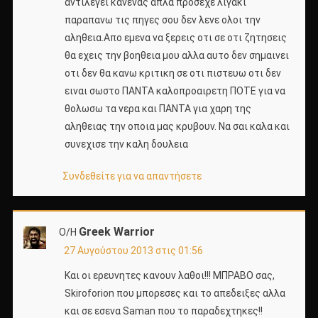
αντιλεγει κανενας απλα προσεχε λιγακι
παραπανω τις πηγες σου δεν λενε ολοι την
αληθεια.Απο εμενα να ξερεις οτι σε οτι ζητησεις
θα εχεις την βοηθεια μου αλλα αυτο δεν σημαινει
οτι δεν θα κανω κριτικη σε οτι πιστευω οτι δεν
ειναι σωστο ΠΑΝΤΑ καλοπροαιρετη ΠΟΤΕ για να
θολωσω τα νερα και ΠΑΝΤΑ για χαρη της
αληθειας την οποια μας κρυβουν. Να σαι καλα και
συνεχισε την καλη δουλεια
Συνδεθείτε για να απαντήσετε
Greek Warrior
Ο/Η
27 Αυγούστου 2013 στις 01:56
Και οι ερευνητες κανουν λαθοι!!! ΜΠΡΑΒΟ σας,
Skiroforion που μπορεσες και το απεδειξες αλλα
και σε εσενα Saman που το παραδεχτηκες!!