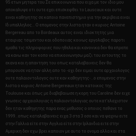
95 ετων μητερα του.Σε επικοινωνια που ειχα με τον ιδιο μου
αποκαλυψε οτι ουτε εχει επισκεφθει το Lauscaux και ουτε
ειναι καθηγητης σε καποιο πανεπιστημιο για την ακριβεια ειναι
Ιδ.υπαλληλος… Ο επομενος στην λιστα ηταν ο κυριος Antoine
Bergereau απο το Bordeaux αυτος ειναι ιδιοκτητης μια
εταιριας τσιμεντου και οδοποιιας κοινως εργολαβος παροτι
εμαθα τις πληροφοριες που ηθελα και κανονικα δεν θα επρεπε
να κανω καν τον κοπο να επικοινωνησω μαζι του εντουτης το
εκανα και η απαντηση του οπως καταλαβαινεις δεν θα
μπορουσε να ηταν αλλη απο το -οχι δεν ειμαι ουτε αρχαιολογος
ουτε παλαιοντολογος ουτε καν καθηγητης-…ο επομενος στην
λιστα ο κυριος Antoine Bergereaux ηταν κατοικος της
Toulouse και όπως με διαβεβαιωσε η κορη του Caroline δεν ειχε
γνωσεις αρχαιολογιας η παλαιοντολογιας ουτε κατ’ελαχιστον
δεν ηταν καθηγητης παρα ενας μεθυσος ο οποιος πεθανε το
1999…οπως καταλαβαινεις ειχα 3 στα 3 οσο και να ψαχνω ειτε
στην Γαλλια είτε στην Αγγλια είτε στην Ιρλανδια ειτε στην
Αμερικη δεν εχω βρει καποιον με αυτο το ονομα αλλα και στα