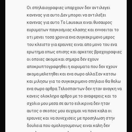
Οι σπηλαιογραφιες υπαρχουν δεν αντιλεγει
κανενας για αυτο.Δεν μπορει να αντιλεξει
κανενας για αυτο.Το Lausaux ειναι θυσαυρος
ευρυματων παγκοσμιας κλασης και εννοειται το
οτι μενει τοσα χρονια ενα συγκεκριμενο μερος
του κλειστο για ερευνες ειναι απο μονο του ενα
ερωτημα οπως επισης και αρκετες βραχογραφιες
οι οποιες ακομα και σημερα δεν εχουν
αποκρυπτογραφηθει η ευρυματα που δεν εχουν
ακομα μελετηθει και ενα σωρο αλλα.Εαν κατσω
και μιλησω για το συγκεκριμενο σπηλαιο θα θελω
ενα σωρο αρθρα.Τελοσπαντων δεν ηταν αναγκη να
κανεις ολοκληρο αρθρο με το αναφερεις και το
σχολιο μου μεσα σε αυτο ειλικρινα δεν ηταν
αυτος ο σκοπος μου ευχομαι να πανε καλα οι
ερευνες και να συνεχισεις με προσηλωση στην
δουλεια που ομολογουμενως ειναι καλη δεν