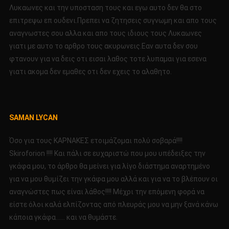
Λυκαωνες και την υποσταση τους και εγω αυτο δεν θα στο
επιτρεψω επ ουδενι.Πρεπει να ζητησεις συγνωμη και απο τους
αναγνωστες σου αλλα και απο τους ιδιους τους Λυκαωνες
γιατι με αυτο το αρθρο τους ακυρωνεις.Εαν αυτα δεν σου
φτανουν για να δεις οτι εισαι λαθος τοτε λυπαμαι για εσενα
γιατι ακομα δεν εμαθες οτι δεν εχεις το αλαθητο.
SAMAN LYCAN
Όσο για τους ΚΑΡΝΑΚΕΣ ετοιμάζομαι πολύ σοβαρά!!!!
Skiroforion !!!! Kαι πάλι σε ευχαριστώ που μου υπέδειξες την
γκάφα μου, το άρθρο θα μείνει για λίγο διάστημα αναρτημένο
για να μου θυμίζει την γκάφα μου αλλά και για να το βλέπουν οι
αναγνώστες πως είναι λάθος!!!! Μέχρι την επόμενη φορά να
είστε όλοι καλά ελπίζοντας από πλευράς μου να μην ξανά κάνω
κάποια γκάφα…… και να θυμάστε.