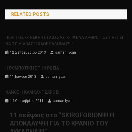
άρθρων
RELATED POSTS
ΠΕΡΙ ΤΗΣ << ΝΕΚΡΗΣ ΓΛΩΣΣΑΣ >>!!!! ΕΝΑ ΑΡΘΡΟ ΠΟΥ ΠΡΕΠΕΙ
ΝΑ ΤΟ ΔΙΑΒΑΣΕΙ ΚΑΘΕ ΕΛΛΗΝΑΣ!!!!
12 Σεπτεμβρίου 2013
saman lycan
Η ΡΟΜΠΟΤΙΚΗ ΣΤΗΝ ΡΩΣΙΑ
11 Ιουνίου 2013
saman lycan
ΝΑΝΟΣ Η ΚΑΛΙΚΑΝΤΖΑΡΟΣ;
14 Οκτωβρίου 2011
saman lycan
11 σκέψεις στο “
SKIROFORION!!!! H
ΑΠΟΚΑΛΥΨΗ ΓΙΑ ΤΟ ΚΡΑΝΙΟ ΤΟΥ
ΛΥΚΑΩΝΑ!!!!
”