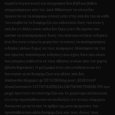
ειμαστε λογικο ειναι) και συγγραφεα δυο βιβλιων βαθια
επηρρεασμενων απο τον Jack Williamson τα οποια δεν
προκειται να τα αναφερω οποιος μπει στην σελιδα του σε καθε
του κουβεντα τα διαφημιζει και καλα κανει δικη του ειναι η
σελιδα οτι θελει κανει απλα δεν ξερω γιατι θα πρεπει εσυ
saman να αναπαραγαγεις δικες του απατεωνιστηκες ειδησεις
(και δεν ειναι η πρωτη φορα που το κανεις να αναπαραγαγεις
ειδησεις αλλων διχως να τους αναφερεις πλασσαροντας τες
σαν πρωτες πανελληνιες ειδησεις) ενω εχεις δικο σου υλικο
που μπορεις καλλιστα να τους σβησεις κιολας απο τον χαρτη
(βλεπε Καρνακες). Η χαζομαρα στην ολη υποθεση ειναι οτι
ξεκινησαν να σε δυσφημιζουν και αλλες σελιδες
diadrastiko.blogspot.gr/2013/08/blog-post_8528.html?
showComment=1377471630902#c2457569907938286759 που
μεχρι προτινος σε υποστηριζαν και το χειροτερο απ’ολα ειναι
οτι στην προσπαθεια σου να αποδειξεις οτι οντως υπαρχουν
Λυκαωνες με αυτο σου το αρθρο οχι μονο ακυρωνεις την
προσπαθεια σου αλλα δυσφημιζεις και τους ιδιους τους