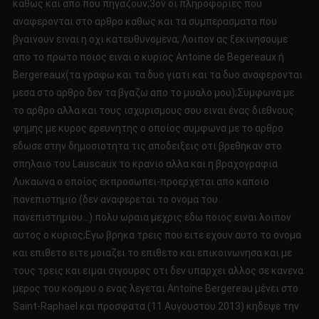
καθως και απο που πηγαζουν;3ον οι πληροφοριες που
αναφερονται στο αρθρο καθως και τα συμπερασματα που
βγαινουν ειναι η οχι κατευθυνομενα; Λοιπον ας ξεκινησουμε
απο το πρωτο ποιος ειναι ο κυριος Antoine de Begereaux ή
Bergereaux(τα γραφω και τα δυο γιατι και τα δυο αναφερονται
μεσα στο αρθρο δεν τα βγαζω απο το μυαλο μου);Συμφωνα με
το αρθρο αλλα και τους ισχυρισμους σου ειναι ένας διεθνους
φημης με κυρος ερευνητης ο οποίος συμφωνα με τo αρθρο
εδωσε στην δημοσιοτητα τις αποδειξεις οτι βρεθηκαν στο
σπηλαιο του Lauscaux το κρανιο αλλα και η βραχογραφια
Λυκαωνα ο οποίος εκπροσωπει-προερχεται απο καποιο
πανεπιστημιο (δεν αναφερεται το ονομα του
πανεπιστημιου…).πολυ ωραια μεχρις εδω ποιος ειναι λοιπον
αυτος ο κυριος;Εγω βρηκα τρεις που ειτε εχουν αυτο το ονομα
και επιθετο ειτε μοιαζει το επιθετο και επικοινωνησα και με
τους τρεις και ειμαι σιγουρος οτι δεν υπαρχει αλλος σε κανενα
μερος του κοσμου ο ενας λεγεται Antoine Bergereau μένει στο
Saint-Raphael και προσφατα (11 Αυγουστου 2013) κηδεψε την