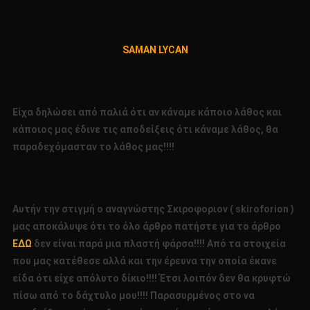
ΓΙΑ
ΤΟ
ΚΡΑΝΙΟ
SAMAN
LYCAN
ΤΟΥ
ΛΥΚΑΩΝΑ!!!!
Είχα δηλώσει από παλιά ότι αν κάναμε κάποιο λάθος και
κάποιος μας έδινε τις αποδείξεις ότι κάναμε λάθος, θα
παραδεχόμασταν το λάθος μας!!!!
Αυτήν την στιγμή ο αναγνώστης Σκιροφοριον (
skiroforion
)
μας αποκάλυψε ότι το όλο άρθρο πατήστε για το άρθρο
ΕΔΩ
δεν είναι παρά μια πλαστή φάρσα!!!! Από τα στοιχεία
που μας κατέθεσε αλλά και την έρευνα την οποία έκανε
είδα ότι είχε απόλυτο δίκιο!!!! Έτσι λοιπόν δεν θα κρυφτώ
πίσω από το δάχτυλο μου!!!! Παρασυρμένος στο να