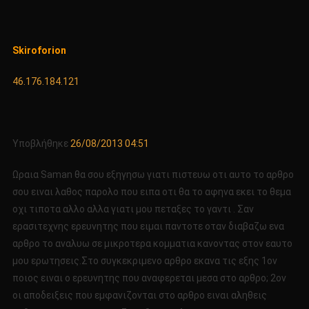
Skiroforion
46.176.184.121
Υποβλήθηκε
26/08/2013 04:51
Ωραια Saman θα σου εξηγησω γιατι πιστευω οτι αυτο το αρθρο
σου ειναι λαθος παρολο που ειπα οτι θα το αφηνα εκει το θεμα
οχι τιποτα αλλο αλλα γιατι μου πεταξες το γαντι . Σαν
ερασιτεχνης ερευνητης που ειμαι παντοτε οταν διαβαζω ενα
αρθρο το αναλυω σε μικροτερα κομματια κανοντας στον εαυτο
μου ερωτησεις.Στο συγκεκριμενο αρθρο εκανα τις εξης 1ον
ποιος ειναι ο ερευνητης που αναφερεται μεσα στο αρθρο; 2ον
οι αποδειξεις που εμφανιζονται στο αρθρο ειναι αληθεις