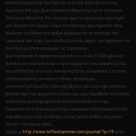
πανεπιστημια ειτε της Γαλλιας ειτε της Αγγλιας ειτε της
Αμερικης δεν εχω βρει καποιον καθηγητη με αυτο το ονομα.
Οποτε ο καθηγητης δεν υπαρχει αρα το πρωτο μου ερωτημα
μου δειχνει τον δρομο…Παμε στο δευτερο ερωτημα και στην
αναλυση του.Μεσα στο αρθρο αναφερεται το σπηλαιο του
Lauscaux σαν πηγη των αποδειξεων και μερος των ερευνων του
Δοκτορα με αποκορυφωμα τις παραπανω
φωτογραφιες.Αναφερεται μαλιστα οτι ειναι 27.000 χρονων!
Βασικη μου ενσταση ειναι οι φωτογραφιες που εμφανιζονται
σαν αποδειξεις οτι ειναι Λυκαωνες.Είναι ολοφανερο οτι ειναι
επεξεργασμενες με καποιο ειδους προγραμμα
υπολογιστη.Ειδικα δε η δευτερη βγαζει ματι οτι εχει υποστει
βανδαλισμο του χειριστου ειδους και εχω παραθεσει ποια ειναι
η κανονικη φωτογραφια και για να αποδειξω οτι εχει
ξαναυποστει η συγκεκριμενη φωτογραφια επεξεργασια θα σου
παραθεσω και εναν συνδεσμο ουτως ωστε να δεις και μονος
σου οτι την εχουν κανει
χαρακιρι
http://www.toffeehammer.com/journal/?p=19
αλλα