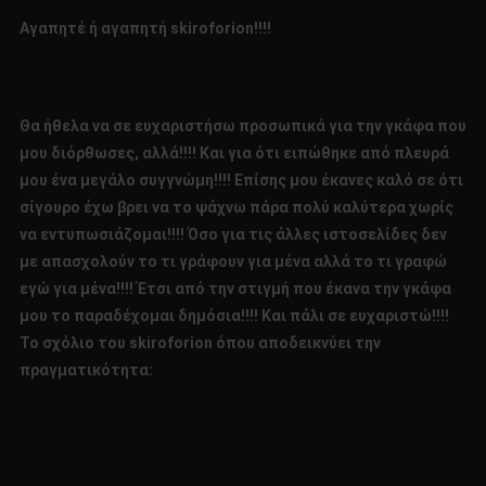
Αγαπητέ ή αγαπητή
skiroforion
!!!!
Θα ήθελα να σε ευχαριστήσω προσωπικά για την γκάφα που
μου διόρθωσες, αλλά!!!! Και για ότι ειπώθηκε από πλευρά
μου ένα μεγάλο συγγνώμη!!!! Επίσης μου έκανες καλό σε ότι
σίγουρο έχω βρει να το ψάχνω πάρα πολύ καλύτερα χωρίς
να εντυπωσιάζομαι!!!! Όσο για τις άλλες ιστοσελίδες δεν
με απασχολούν το τι γράφουν για μένα αλλά το τι γραφώ
εγώ για μένα!!!! Έτσι από την στιγμή που έκανα την γκάφα
μου το παραδέχομαι δημόσια!!!! Και πάλι σε ευχαριστώ!!!!
Το σχόλιο του
skiroforion
όπου αποδεικνύει την
πραγματικότητα: