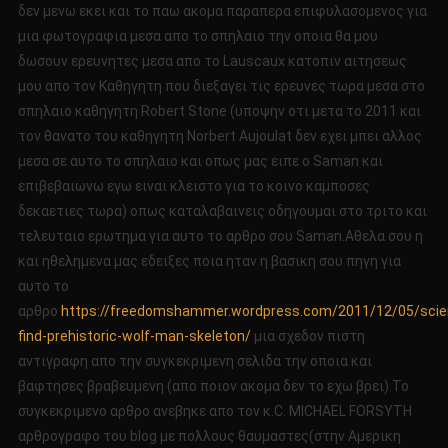
δεν μενω εκει και το παω ακομα παραπερα επιφυλασομενος για
μια φωτογραφια μεσα απο το σπηλαιο την οποια θα μου
δωσουν ερευνητες μεσα απο το Lauscaux κατοπιν αιτησεως
μου απο τον Καθηγητη που διεξαγει τις ερευνες τωρα μεσα στο
σπηλαιο καθηγητη Robert Stone (υποψην οτι μετα το 2011 και
τον θανατο του καθηγητη Norbert Aujoulat δεν εχει μπει αλλος
μεσα σε αυτο το σπηλαιο και οπως μας ειπε ο Saman και
επιβεβαιωνω εγω ειναι κλειστο για το κοινο καμποσες
δεκαετιες τωρα) οπως καταλαβαινεις οδηγουμαι στο τριτο και
τελευταιο ερωτημα για αυτο το αρθρο σου Saman.Αθελα σου η
και ηθελημενα μας εδειξες ποια ηταν η βασικη σου πηγη για
αυτο το
αρθρο
https://freedomshammer.wordpress.com/2011/12/05/scien
find-prehistoric-wolf-man-skeleton/
μια σχεδον πιστη
αντιγραφη απο την συγκεκριμενη σελιδα την οποια και
βαφτησες βραβευμενη (απο ποιον ακομα δεν το εχω βρει).Το
συγκεκριμενο αρθρο ανεβηκε απο τον κ.C. MICHAEL FORSYTH
αρθρογραφο του blog με πολλους θαυμαστες(στην Αμερικη