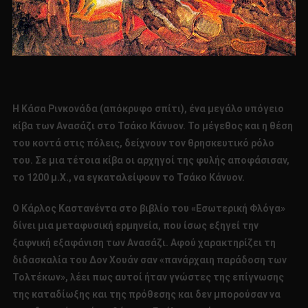
Η Κάσα Ρινκονάδα (απόκρυφο σπίτι), ένα μεγάλο υπόγειο
κίβα των Ανασάζι στο Τσάκο Κάνυον. Το μέγεθος και η θέση
του κοντά στις πόλεις, δείχνουν τον θρησκευτικό ρόλο
του. Σε μια τέτοια κίβα οι αρχηγοί της φυλής αποφάσισαν,
το 1200 μ.Χ., να εγκαταλείψουν το Τσάκο Κάνυον.
Ο Κάρλος Καστανέντα στο βιβλίο του «Εσωτερική Φλόγα»
δίνει μια μεταφυσική ερμηνεία, που ίσως εξηγεί την
ξαφνική εξαφάνιση των Ανασάζι. Αφού χαρακτηρίζει τη
διδασκαλία του Δον Χουάν σαν «πανάρχαιη παράδοση των
Τολτέκων», λέει πως αυτοί ήταν γνώστες της επίγνωσης
της καταδίωξης και της πρόθεσης και δεν μπορούσαν να