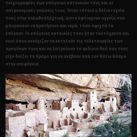
τοιχογραφίες των υπόγειων κατοικιών τους και οι
αστρονομικές γνώσεις τους. Ήταν τέτοια η δεξιοτεχνία
τους στην καλαθοπλεχτική, ώστε έφτιαχναν αγγεία που
μπορούσαν να κρατήσουν και νερό, τόσο σφιχτά τα
έπλεκαν. Οι υπόγειες κατοικίες τους ήταν ταυτόχρονα και
ναοί όπου συνέχιζαν να εκτελούν τις τελετουργίες των
προγόνων τους και να λατρεύουν το φιδίσιο θεό που τους
είχε δείξει το δρόμο για να ανέβουν από τον Κάτω Κόσμο
στην επιφάνεια.