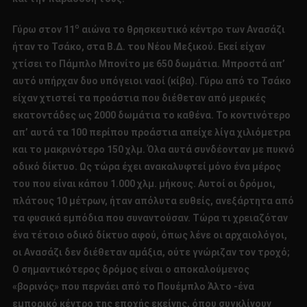
ο
Γύρω στον 11
αιώνα το θρησκευτικό κέντρο των Ανασάζι
ήταν το Τσάκο, στα Β.Δ. του Νέου Μεξικού. Εκεί είχαν
χτίσει το Πάμπλο Μπονίτο με 650 δωμάτια. Μπροστά απ’
αυτό υπήρχαν δυο υπόγειοι ναοί (κίβα). Γύρω από το Τσάκο
είχαν χτιστεί τα προάστια που διέθεταν από μερικές
εκατοντάδες ως 2000 δωμάτια το καθένα. Το κοντινότερο
απ’ αυτά τα 100 περίπου προάστια απείχε λίγα χιλιόμετρα
και το μακρινότερο 150 χλμ. Όλα αυτά συνδέονταν με πυκνό
οδικό δίκτυο. Ως τώρα έχει ανακαλυφτεί μόνο ένα μέρος
του που είναι κάπου 1.000 χλμ. μήκους. Αυτοί οι δρόμοι,
πλάτους 10 μέτρων, ήταν απόλυτα ευθείς, ανεξάρτητα από
τα φυσικά εμπόδια που συναντούσαν. Τώρα τι χρειαζόταν
ένα τέτοιο οδικό δίκτυο αφού, όπως λένε οι αρχαιολόγοι,
οι Ανασάζι δεν διέθεταν αμάξια, ούτε γνώριζαν τον τροχό;
Ο σημαντικότερος δρόμος είναι ο αποκαλούμενος
«βορινός» που περνάει από το Πουέμπλο Άλτο -ένα
εμπορικό κέντρο της εποχής εκείνης, όπου συγκλίνουν