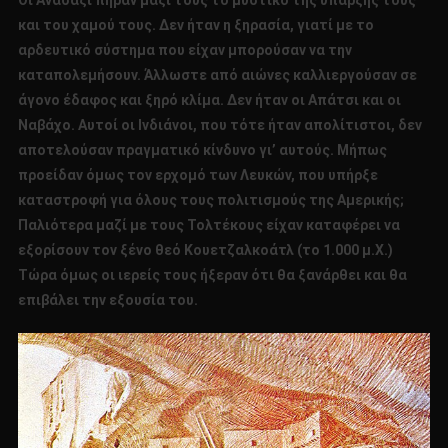
Οι Ανασάζι πήραν μαζί τους το μυστικό της ύπαρξής τους
και του χαμού τους. Δεν ήταν η ξηρασία, γιατί με το
αρδευτικό σύστημα που είχαν μπορούσαν να την
καταπολεμήσουν. Άλλωστε από αιώνες καλλιεργούσαν σε
άγονο έδαφος και ξηρό κλίμα. Δεν ήταν οι Απάτσι και οι
Ναβάχο. Αυτοί οι Ινδιάνοι, που τότε ήταν απολίτιστοι, δεν
αποτελούσαν πραγματικό κίνδυνο γι’ αυτούς. Μήπως
προείδαν όμως τον ερχομό των Λευκών, που υπήρξε
καταστροφή για όλους τους πολιτισμούς της Αμερικής;
Παλιότερα μαζί με τους Τολτέκους είχαν καταφέρει να
εξορίσουν τον ξένο θεό Κουετζαλκοάτλ (το 1.000 μ.Χ.)
Τώρα όμως οι ιερείς τους ήξεραν ότι θα ξανάρθει και θα
επιβάλει την εξουσία του.