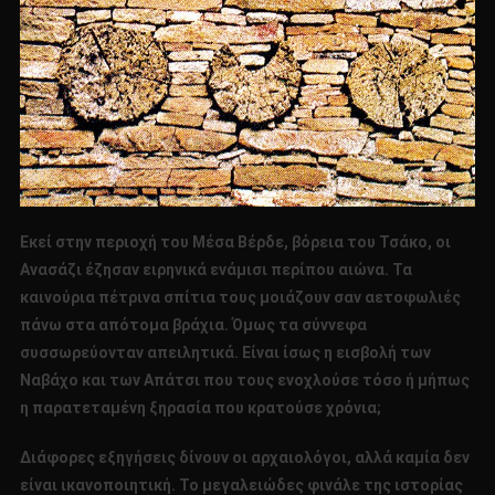
Εκεί στην περιοχή του Μέσα Βέρδε, βόρεια του Τσάκο, οι
Ανασάζι έζησαν ειρηνικά ενάμισι περίπου αιώνα. Τα
καινούρια πέτρινα σπίτια τους μοιάζουν σαν αετοφωλιές
πάνω στα απότομα βράχια. Όμως τα σύννεφα
συσσωρεύονταν απειλητικά. Είναι ίσως η εισβολή των
Ναβάχο και των Απάτσι που τους ενοχλούσε τόσο ή μήπως
η παρατεταμένη ξηρασία που κρατούσε χρόνια;
Διάφορες εξηγήσεις δίνουν οι αρχαιολόγοι, αλλά καμία δεν
είναι ικανοποιητική. Το μεγαλειώδες φινάλε της ιστορίας