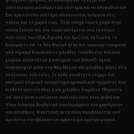
αποτελεσματικό υδρευτικό σύστημα και να αποκαθιστούν
ένα πρωτότυπο σύστημα επικοινωνίας ανάμεσα στις
πόλεις και τα χωριά τους. Στην εποχή τους η χώρα στην
οποία ζούσαν και που τώρα κατέχεται από τέσσερις
πολιτείες των ΗΠΑ, δηλαδή την Αριζόνα, τη Γιούτα, το
Κολοράντο και το Νέο Μεξικό ήταν πιο πυκνοκατοικημένη
από σήμερα! Εικοσιπέντε χιλιάδες τοποθεσίες πόλεων,
χωριών, κοινοτήτων ή οικισμών των Ανασάζι έχουν
ανακαλυφτεί μόνο στο Νέο Μεξικό και χιλιάδες άλλες στις
υπόλοιπες πολιτείες. Σε κάθε κοινότητα υπήρχε ένα
κεντρικό κτιριακό συγκρότημα ημικυκλικού σχήματος που
διέθετε εκατοντάδες ή και χιλιάδες δωμάτια. Μπροστά
απ’ αυτό ήταν ο υπόγειος κυκλικός ναός τους (κίβα) και
πίσω διάφορα βοηθητικά οικοδομήματα που χρησίμευαν
σαν αποθήκες. Η κεντρική αυτή πόλη περιβαλλόταν από
προάστια που βρίσκονταν αρκετά χιλιόμετρα μακριά.