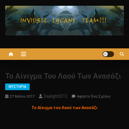
Μεταπηδήστε
στο
περιεχόμενο
Το Αίνιγμα Του Λαού Των Ανασάζι
ΜΥΣΤΗΡΙΑ
Daylight2012
Για
27 Μαΐου 2017
Αφήστε Ένα Σχόλιο
Το
Το Αίνιγμα του Λαού των Ανασάζι
Το
Αίνιγμα
Του