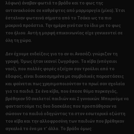
λόφων) άναβαν φωτιά το βράδυ και το φως της
αντανακλούσε σε καθρέφτες από μαρμαρυγία (μίκα). Έτσι
έστελναν φωτεινά σήματα από το Τσάκο ως τα πιο
μακρινά προάστια. Την ημέρα γινόταν το ίδιο με το φως
του ήλιου. Αυτή η μορφή επικοινωνίας είχε γενικευτεί σε
όλη τη χώρα.
Δεν έχουμε ενδείξεις για το αν οι Ανασάζι γνώριζαν τη
γραφή. Όμως ήταν ικανοί ζωγράφοι. Τα κίβα (υπόγειοι
ναοί), που πολλές φορές εξείχαν σαν τρούλοι από το
έδαφος, είναι διακοσμημένα με συμβολικές παραστάσεις
και φαίνεται πως χρησιμοποιούνταν το πρωί σαν σχολεία
για τα παιδιά. Σε ένα κίβα, που έπεσε θύμα πυρκαγιάς,
βρέθηκαν 50 σκελετοί παιδιών και 2 γυναικών. Μπορούμε να
φανταστούμε τις δυο δασκάλες που προσπάθησαν να
σώσουν τα παιδιά οδηγώντας τα στον εσωτερικό εξώστη
του κίβα και την αλλοφροσύνη των παιδιών που βρέθηκαν
αγκαλιά το ένα με τ’ άλλο. Το βράδυ όμως