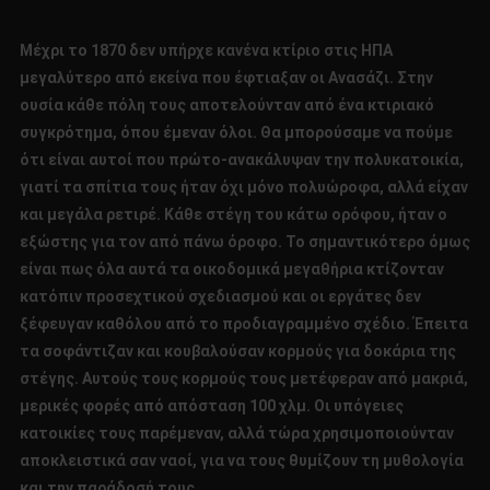
Μέχρι το 1870 δεν υπήρχε κανένα κτίριο στις ΗΠΑ
μεγαλύτερο από εκείνα που έφτιαξαν οι Ανασάζι. Στην
ουσία κάθε πόλη τους αποτελούνταν από ένα κτιριακό
συγκρότημα, όπου έμεναν όλοι. Θα μπορούσαμε να πούμε
ότι είναι αυτοί που πρώτο-ανακάλυψαν την πολυκατοικία,
γιατί τα σπίτια τους ήταν όχι μόνο πολυώροφα, αλλά είχαν
και μεγάλα ρετιρέ. Κάθε στέγη του κάτω ορόφου, ήταν ο
εξώστης για τον από πάνω όροφο. Το σημαντικότερο όμως
είναι πως όλα αυτά τα οικοδομικά μεγαθήρια κτίζονταν
κατόπιν προσεχτικού σχεδιασμού και οι εργάτες δεν
ξέφευγαν καθόλου από το προδιαγραμμένο σχέδιο. Έπειτα
τα σοφάντιζαν και κουβαλούσαν κορμούς για δοκάρια της
στέγης. Αυτούς τους κορμούς τους μετέφεραν από μακριά,
μερικές φορές από απόσταση 100 χλμ. Οι υπόγειες
κατοικίες τους παρέμεναν, αλλά τώρα χρησιμοποιούνταν
αποκλειστικά σαν ναοί, για να τους θυμίζουν τη μυθολογία
και την παράδοσή τους.