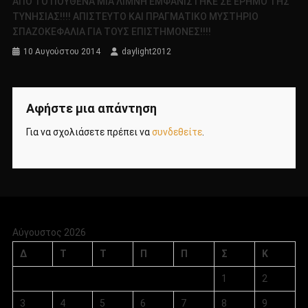
ΑΠΟ ΤΟ ΠΟΥΘΕΝΑ ΜΙΑ ΛΙΜΝΗ ΕΜΦΑΝΙΣΤΗΚΕ ΣΕ ΕΡΗΜΟ ΤΗΣ
ΤΥΝΗΣΙΑΣ!!!! ΑΠΙΣΤΕΥΤΟ ΚΑΙ ΠΡΑΓΜΑΤΙΚΟ ΜΥΣΤΗΡΙΟ
ΣΠΑΖΟΚΕΦΑΛΙΑ ΓΙΑ ΤΟΥΣ ΕΠΙΣΤΗΜΟΝΕΣ!!!!
10 Αυγούστου 2014
daylight2012
Αφήστε μια απάντηση
Για να σχολιάσετε πρέπει να
συνδεθείτε
.
Αύγουστος 2026
Δ
Τ
Τ
Π
Π
Σ
Κ
1
2
3
4
5
6
7
8
9