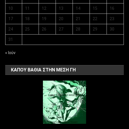
10
11
12
13
14
15
16
17
18
19
20
21
22
23
24
25
26
27
28
29
30
31
« Ιούν
ΚΑΠΟΥ ΒΑΘΙΑ ΣΤΗΝ ΜΕΣΗ ΓΗ