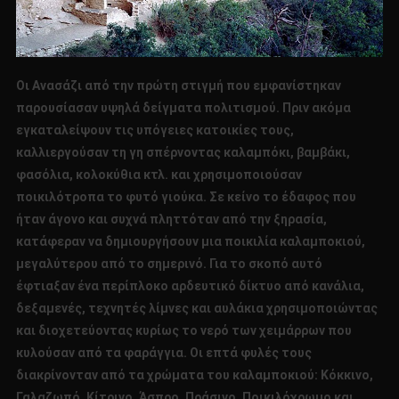
Οι Ανασάζι από την πρώτη στιγμή που εμφανίστηκαν
παρουσίασαν υψηλά δείγματα πολιτισμού. Πριν ακόμα
εγκαταλείψουν τις υπόγειες κατοικίες τους,
καλλιεργούσαν τη γη σπέρνοντας καλαμπόκι, βαμβάκι,
φασόλια, κολοκύθια κτλ. και χρησιμοποιούσαν
ποικιλότροπα το φυτό γιούκα. Σε κείνο το έδαφος που
ήταν άγονο και συχνά πληττόταν από την ξηρασία,
κατάφεραν να δημιουργήσουν μια ποικιλία καλαμποκιού,
μεγαλύτερου από το σημερινό. Για το σκοπό αυτό
έφτιαξαν ένα περίπλοκο αρδευτικό δίκτυο από κανάλια,
δεξαμενές, τεχνητές λίμνες και αυλάκια χρησιμοποιώντας
και διοχετεύοντας κυρίως το νερό των χειμάρρων που
κυλούσαν από τα φαράγγια. Οι επτά φυλές τους
διακρίνονταν από τα χρώματα του καλαμποκιού: Κόκκινο,
Γαλαζωπό, Κίτρινο, Άσπρο, Πράσινο, Ποικιλόχρωμο και