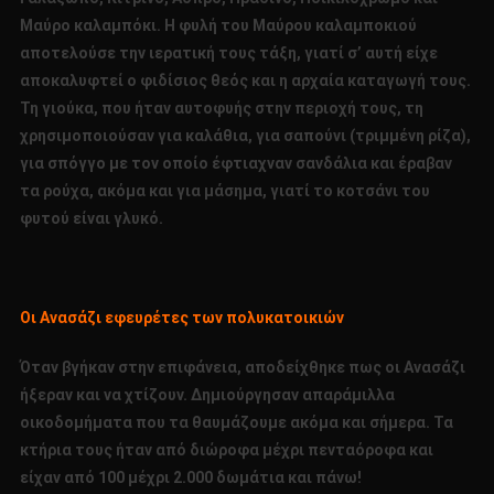
Μαύρο καλαμπόκι. Η φυλή του Μαύρου καλαμποκιού
αποτελούσε την ιερατική τους τάξη, γιατί σ’ αυτή είχε
αποκαλυφτεί ο φιδίσιος θεός και η αρχαία καταγωγή τους.
Τη γιούκα, που ήταν αυτοφυής στην περιοχή τους, τη
χρησιμοποιούσαν για καλάθια, για σαπούνι (τριμμένη ρίζα),
για σπόγγο με τον οποίο έφτιαχναν σανδάλια και έραβαν
τα ρούχα, ακόμα και για μάσημα, γιατί το κοτσάνι του
φυτού είναι γλυκό.
Οι Ανασάζι εφευρέτες των πολυκατοικιών
Όταν βγήκαν στην επιφάνεια, αποδείχθηκε πως οι Ανασάζι
ήξεραν και να χτίζουν. Δημιούργησαν απαράμιλλα
οικοδομήματα που τα θαυμάζουμε ακόμα και σήμερα. Τα
κτήρια τους ήταν από διώροφα μέχρι πενταόροφα και
είχαν από 100 μέχρι 2.000 δωμάτια και πάνω!