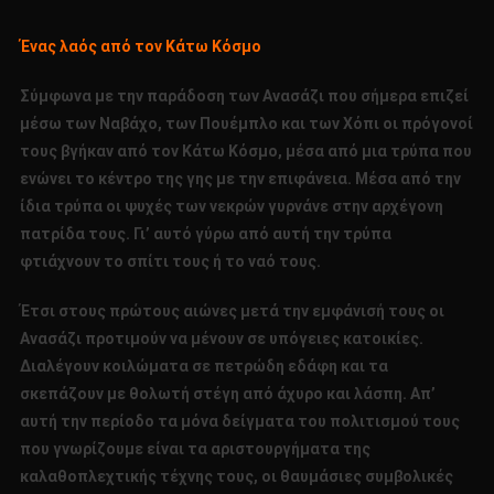
Ένας λαός από τον Κάτω Κόσμο
Σύμφωνα με την παράδοση των Ανασάζι που σήμερα επιζεί
μέσω των Ναβάχο, των Πουέμπλο και των Χόπι οι πρόγονοί
τους βγήκαν από τον Κάτω Κόσμο, μέσα από μια τρύπα που
ενώνει το κέντρο της γης με την επιφάνεια. Μέσα από την
ίδια τρύπα οι ψυχές των νεκρών γυρνάνε στην αρχέγονη
πατρίδα τους. Γι’ αυτό γύρω από αυτή την τρύπα
φτιάχνουν το σπίτι τους ή το ναό τους.
Έτσι στους πρώτους αιώνες μετά την εμφάνισή τους οι
Ανασάζι προτιμούν να μένουν σε υπόγειες κατοικίες.
Διαλέγουν κοιλώματα σε πετρώδη εδάφη και τα
σκεπάζουν με θολωτή στέγη από άχυρο και λάσπη. Απ’
αυτή την περίοδο τα μόνα δείγματα του πολιτισμού τους
που γνωρίζουμε είναι τα αριστουργήματα της
καλαθοπλεχτικής τέχνης τους, οι θαυμάσιες συμβολικές