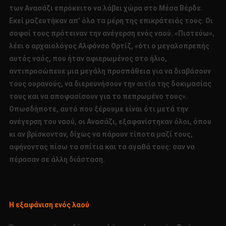
των Ανασάζι επρόκειτο να λάβει χώρα στο Μέσα Βέρδε.
Εκεί μαζευτήκαν απ’ όλα τα μέρη της επικράτειάς τους. Οι
σοφοί τους πρότειναν την ανέγερση ενός ναού. «Πιστεύω»,
λέει ο αρχαιολόγος Αλφόνσο Ορτίζ, «ότι ο μεγαλοπρεπής
αυτός ναός, που ήταν αφιερωμένος στο ήλιο,
αντιπροσώπευε μια μεγάλη προσπάθεια για να διαβάσουν
τους ουρανούς, να διερευνήσουν την αιτία της δοκιμασίας
τους και να αποφασίσουν για το πεπρωμένο τους».
Οπωσδήποτε, αυτό που ξέρουμε είναι ότι μετά την
ανέγερση του ναού, οι Ανασάζι, εξαφανίστηκαν όλοι, όπου
κι αν βρίσκονταν, δίχως να πάρουν τίποτα μαζί τους,
αφήνοντας πίσω τα σπίτια και τα αγαθά τους: σαν να
πέρασαν σε άλλη διάσταση.
Η εξαφάνιση ενός λαού