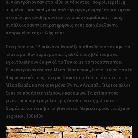
συγκεντρώνονταν στο κίβα οι γέροντες -σοφοί, ιερείς, ή
μυημένοι- και εκεί γύρω από την αρχέγονη τρύπα που ήταν
στο κέντρο, αναθυμούνταν τις ιερές παραδόσεις τους,
αντάλλασσαν τις παρατηρήσεις τους και χάραζαν τα
πεπρωμένα της φυλής τους.
Στα μέσα του 12 αιώνα οι Ανασάζι αισθάνθηκαν τον πρώτο
κλονισμό. Δεν ξέρουμε γιατί, αλλά τους βλέπουμε να
εγκαταλείπουν ξαφνικά το Τσάκο με τα προάστια του.
Συγκεντρώνονται στο Μέσα Βέρδε που γίνεται τώρα το νέο
θρησκευτικό τους κέντρο. Όπως στο Τσάκο, έτσι και στο
Μέσα Βέρδε κατοικούν μόνο 5% των Ανασάζι. Όλοι οι άλλοι
ζουν σε προάστια χιλιάδων κατοίκων. Τα κτίριά τους
γίνονται ακόμα μεγαλύτερα, διαθέτοντας χιλιάδες
δωμάτια και τα κίβα πληθύνονται. Μερικά προάστια έχουν
μέχρι και 100 κίβα.