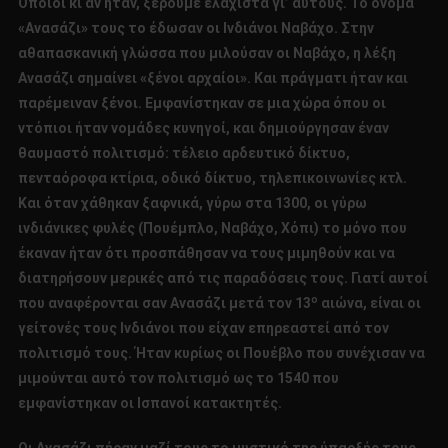
Όποιοι κι αν ήταν, ξέρουμε ελάχιστα γι’ αυτούς. Το όνομα
«Ανασάζι» τους το έδωσαν οι Ινδιάνοι Ναβάχο. Στην
αθαπασκανική γλώσσα που μιλούσαν οι Ναβάχο, η λέξη
Ανασάζι σημαίνει «ξένοι αρχαίοι». Και πράγματι ήταν και
παρέμειναν ξένοι. Εμφανίστηκαν σε μια χώρα όπου οι
ντόπιοι ήταν νομάδες κυνηγοί, και δημιούργησαν έναν
θαυμαστό πολιτισμό: τέλειο αρδευτικό δίκτυο,
πενταόροφα κτίρια, οδικό δίκτυο, τηλεπικοινωνίες κτλ.
Και όταν χάθηκαν ξαφνικά, γύρω στα 1300, οι γύρω
ινδιάνικες φυλές (Πουέμπλο, Ναβάχο, Χόπι) το μόνο που
έκαναν ήταν ότι προσπάθησαν να τους μιμηθούν και να
διατηρήσουν μερικές από τις παραδόσεις τους. Γιατί αυτοί
ο
που αναφέρονται σαν Ανασάζι μετά τον 13
αιώνα, είναι οι
γείτονές τους Ινδιάνοι που είχαν επηρεαστεί από τον
πολιτισμό τους. Ήταν κυρίως οι Πουέβλο που συνέχισαν να
μιμούνται αυτό τον πολιτισμό ως το 1540 που
εμφανίστηκαν οι Ισπανοί κατακτητές.