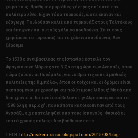
χώρα τους. Βρέθηκαν μυριάδες χάντρες απ’ αυτό τον
πολύτιμο λίθο. Είχαν τόσο τυρκουάζ, ώστε έκαναν και
εξαγωγή. Πουλούσαν κολιέ από τυρκουάζ στους Τολτέκους
και έπαιρναν απ’ αυτούς χάλκινα κουδούνια. Σε τι τους
χρησίμευε το τυρκουάζ και τα χάλκινα κουδούνια; Δεν
ξέρουμε.
Το 1538 ο αντιβασιλέας της Ισπανίας έστειλε τον
Φραγκισκανό Μάρκος ντε Νίζα στη χώρα των Ανασάζι, όπου
τώρα ζούσαν οι Πουέμπλο, για να βρει τις «επτά μυθικές
πολιτείες της Κιμπόλα», όπου οι τοίχοι και οι δρόμοι είναι
σκεπασμένοι με χρυσάφι και πολύτιμους λίθους! Μετά από
δυο χρόνια οι Ισπανοί εισέβαλαν στην Αλμπουκέρκε και το
1598 όλη η περιοχή, που κάποτε κατοικούνταν από τους
Ανασάζι, είχε καταληφθεί από τους Ισπανούς. Φυσικά οι
«επτά χρυσές πόλεις» δεν βρέθηκαν ποτέ.
ΠΗΓΗ:
http://neakeratsiniou.blogspot.com/2015/08/blog-