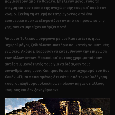
παγιδευτούν από το θάνατο. Επέλεγαν μόνοι τους τη
στιγμή και τον τρόπο της αναχώρησής τους απ’ αυτό τον
κόσμο. Εκείνη τη στιγμή κατατρώγοντας από ένα
εσωτερικό πυρ και εξαφανίζονταν από το πρόσωπο της
γης, σαν να μην είχαν υπάρξει ποτέ.
Αυτοί οι Τολτέκοι, σύμφωνα με τον Καστανέντα, ήταν
ισχυροί μάγοι, ξεδιάλυναν μυστήρια και κατείχαν μυστικές
γνώσεις. Ακόμα μπορούσαν να κατευθύνουν την επίγνωση
των άλλων όντων. Μερικοί απ’ αυτούς χρησιμοποίησαν
αυτές τις ικανότητές τους για να διδάξουν τους
συνανθρώπους τους. Και προσθέτει τον ισχυρισμό του Δον
Χουάν: «Είμαι πεπεισμένος ότι κάτω από την καθοδήγηση
τους, οι πληθυσμοί ολόκληρων πόλεων πήγαν σε άλλους
κόσμους και δεν ξαναγύρισαν».