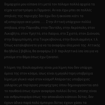
δημαρχείο μου είπανε ότι μετά τον πόλεμο πολλά αρχεία τα
είχαν καταστρέψει οι Γερμανοί. Αν και έχω μπει σε πολλές
σπηλιές της περιοχής δεν έχω δει ή ακούσει κάτι το
αξιοπερίεργο εκεί μέσα…….. Στην Αττική υπάρχουν πολλά
σπήλαια, στην Πάρνηθα, στην Πεντέλη, στην Ακρόπολη, στον
Λυκαβήτο, στον Υμηττό, στο Λαύριο, στο Σχιστό, στον Διόνυσο,
στην Βαρυμπόμπη, στα Τουρκοβούνια, στην Βουλιαγμένη κ.τ.λ.
Όπως καταλαβαίνετε για να τα αναφέρω όλα μονό της Αττικής
θα ήθελα 2 βιβλία, θα αναφέρω 2-3 περιληπτικά ίσα ίσα για να
μπούμε στο θέμα όπως έχω ξαναπεί.
Η λίμνη της Βουλιαγμένης είναι μια λίμνη που δεν υπάρχει
όμοια της στον κόσμο, ίσως είναι η μεγαλύτερη υποβρύχια
λίμνη με γλυκό νερό στον κόσμο!! Απέραντες υποβρύχιες
γαλαρίες με περίεργες ρουφήχτρες όπου δημιουργούνται από
το πουθενά όπως έχουν αναφέρει πολλοί δύτες, επίσης είναι
και ανθρωποφάγα όπως την αποκαλούν κάποιοι δύτες, δεν
έχουν άδικο παρά πολύ έμπειροι δύτες έχουν χάσει τα