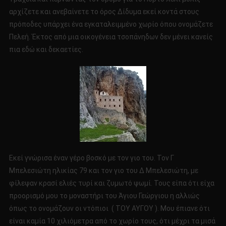
αρχίζετε και ανεβαίνετε το όρος Δίδυμα εκεί κοντά στους
πρόποδες υπάρχει ένα εγκαταλειμμένο χωρίο όπου ονομάζετε
Πελεή. Έκτος από μια οικογένεια τσοπάνηδων δεν μένει κανείς
πια εδώ και δεκαετίες.
Εκεί γνώρισα έναν γέρο βοσκό με τον γιο του. Τον Γ
Μπελεσιώτη ηλικίας 79 και τον γιο του Δ Μπελεσιώτη, με
φίλεψαν κρασί ελιές τυρί και ζυμωτό ψωμί. Τους είπα ότι είχα
προορισμό μου το μοναστήρι του Άγιου Γεώργιου η αλλιώς
όπως το ονομάζουν οι ντόπιοι ( ΤΟΥ ΑΥΓΟΥ ). Μου έπιανε ότι
είναι καμία 10 χιλιόμετρα από το χωρίο τους, ότι μέχρι τα μισά