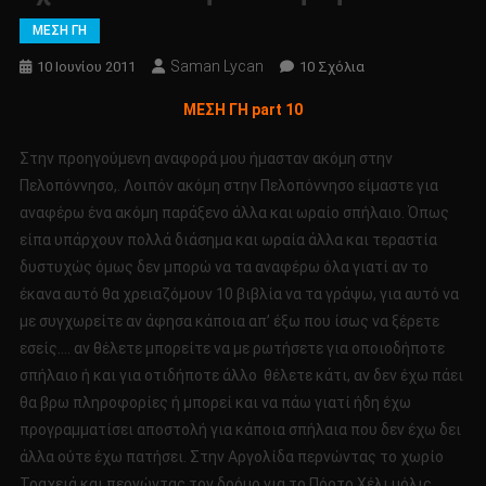
ΜΕΣΗ ΓΗ
Saman Lycan
Στο
10 Ιουνίου 2011
10 Σχόλια
Σχετικά
ΜΕΣΗ ΓΗ part 10
Με
Την
Στην προηγούμενη αναφορά μου ήμασταν ακόμη στην
Μέση
Πελοπόννησο,. Λοιπόν ακόμη στην Πελοπόννησο είμαστε για
Γη
αναφέρω ένα ακόμη παράξενο άλλα και ωραίο σπήλαιο. Όπως
Part
είπα υπάρχουν πολλά διάσημα και ωραία άλλα και τεραστία
10
δυστυχώς όμως δεν μπορώ να τα αναφέρω όλα γιατί αν το
έκανα αυτό θα χρειαζόμουν 10 βιβλία να τα γράψω, για αυτό να
με συγχωρείτε αν άφησα κάπoια απ’ έξω που ίσως να ξέρετε
εσείς…. αν θέλετε μπορείτε να με ρωτήσετε για οποιοδήποτε
σπήλαιο ή και για οτιδήποτε άλλο θέλετε κάτι, αν δεν έχω πάει
θα βρω πληροφορίες ή μπορεί και να πάω γιατί ήδη έχω
προγραμματίσει αποστολή για κάποια σπήλαια που δεν έχω δει
άλλα ούτε έχω πατήσει. Στην Αργολίδα περνώντας το χωρίο
Τραχειά και περνώντας τον δρόμο για το Πόρτο Χέλι μόλις