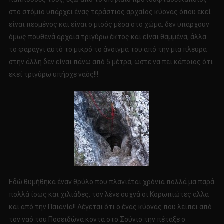
στο στόμιο υπάρχει ένας τεράστιος αρχαίος κύονας όπου εκεί
είναι πεσμένος και είναι ο μισός μέσα στο χώμα, δεν υπάρχουν
όμως πουθενά αρχαία τριγύρω έκτος και είναι θαμμένα, άλλα
το φαράγγι αυτό το μικρό το άνοιγμα του από την μια πλευρά
στην άλλη δεν είναι πάνω από 5 μέτρα, ώστε να πει κάποιος ότι
εκεί τριγύρω υπήρχε ναός!!!
Εδώ θυμήθηκα έναν θρύλο που πλανιέται χρόνια πολλά μα παρά
πολλά ίσως και χιλιάδες, τον λένε συχνά οι Κορωπιώτες άλλα
και από την Παιανία!! Λέγεται ότι ο ένας κύονας που λείπει από
τον ναό του Ποσειδώνα κοντά στο Σούνιο την πέταξε ο