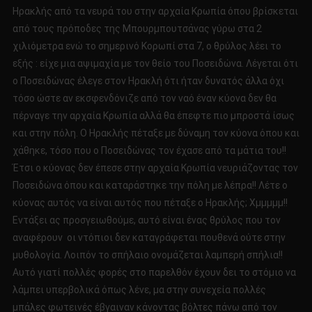
Ηρακλής από τα νευρά του στην αρχαία Κρωπία όπου βρίσκεται
από τους πρόποδες της Μπουρμπουτσάνας γύρω στα 2
χιλιόμετρα ενώ το σημερινό Κορωπί στα 7, ο θρύλος λέει το
εξής : είχε μια αψιμαχία με τον θείο του Ποσειδώνα. Λέγεται ότι
ο Ποσειδώνας έλεγε στον Ηρακλή ότι ήταν δυνατός άλλα όχι
τόσο ώστε αν εκσφενδόνιζε από τον ναό έναν κύονα δεν θα
πέρναγε την αρχαία Κρωπία αλλά θα έπεφτε πιο μπροστά ίσως
και στην πόλη. Ο Ηρακλής πέταξε με δύναμη τον κύονα όπου και
χάθηκε, τόσο που ο Ποσειδώνας τον έχασε από τα μάτια του!!
Έτσι ο κύονας δεν έπεσε στην αρχαία Κρωπία νευριάζοντας τον
Ποσειδώνα όπου και καταράστηκε την πόλη με λέπρα!! Λέτε ο
κύονας αυτός να είναι αυτός που πέταξε ο Ηρακλής; Χμμμμμ!!
Εντάξει ας προσγειωθούμε, αυτό είναι ένας θρύλος που τον
αναφέρουν οι ντόπιοι δεν καταγράφεται πουθενά ούτε στην
μυθολογία. Λοιπόν το σπήλαιο ονομάζεται λαμπερή σπήλια!!
Αυτό γιατί πολλές φορές στο παρελθόν έχουν δει το στόμιο να
λάμπει υπερβολικά όπως λένε, μα στην συνεχεία πολλές
μπάλες φωτεινές έβγαιναν κάνοντας βόλτες πάνω από τον