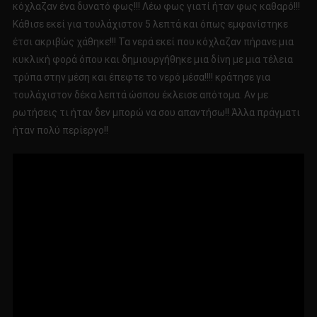
κόχλαζαν ένα δυνατό φως!!! Λέω φως γιατί ήταν φως καθαρό!!!
Κάθισε εκεί για τουλάχιστον 5 λεπτά και όπως εμφανίστηκε
έτσι ακριβώς χάθηκε!!! Τα νερά εκεί που κόχλαζαν πήρανε μια
κυκλική φορά όπου και δημιουργήθηκε μια δίνη με μια τέλεια
τρύπα στην μέση και έπεφτε το νερό μέσα!!!! κράτησε για
τουλάχιστον δέκα λεπτά ώσπου έκλεισε απότομα. Αν με
ρωτήσεις τι ήταν δεν μπορώ να σου απαντήσω!! Άλλα πράγματι
ήταν πολύ περίεργο!!