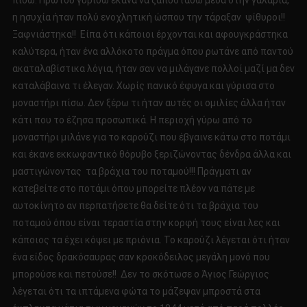
πίσω. Πρώτου γυρίσω έκανα να ξαποστάσω μέσα στην γαλαρία,
η ησυχία ήταν πολύ ενοχλητική ώσπου την τάραξαν ψίθυροι!!
Ξαφνιάστηκα!! Είπα ότι κάποιοι έρχονται και αφουγκράστηκα
καλύτερα, ήταν ένα αλλόκοτο πράγμα όπου ρωτάνε από παντού
ακαταλαβίστικα λόγια, ήταν σαν να μιλάγανε πολλοί μαζί μα δεν
καταλάβαινα τι έλεγαν. Χωρίς πανικό έφυγα και γύρισα στο
μοναστήρι πίσω. Δεν ξέρω τι ήταν αυτές οι ομιλίες άλλα ήταν
κάτι που το έζησα προσωπικά. Η περιοχή γύρω από το
μοναστήρι μιλάνε για το καρούζι που έβγαινε κάτω στο ποτάμι
και έκανε εκκωφαντικό θόρυβο ξεριζώνοντας δένδρα άλλα και
μαστιγώνοντας τα βράχια του ποταμού!!! Πράγματι αν
κατεβείτε στο ποτάμι όπου μπορείτε πλέον να πάτε με
αυτοκίνητο αν περπατήσετε θα δείτε ότι τα βράχια του
ποταμού όπου είναι τεραστία στην κορφή τους είναι λες και
κάποιος τα έχει κόψει με πριόνια. Το καρούζι λέγεται ότι ήταν
ένα είδος δρακόσαυρας σαν κροκόδειλος μεγάλη μονό που
μπορούσε και πετούσε!! Δεν το σκότωσε ο Άγιος Γεώργιος
λέγεται ότι τα ιπτάμενα φώτα το μάζεψαν μπροστά στα