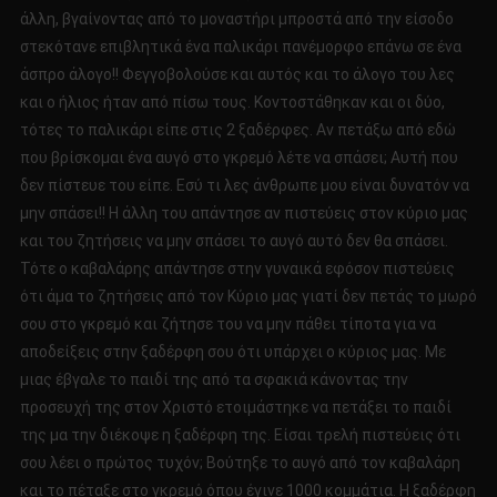
άλλη, βγαίνοντας από το μοναστήρι μπροστά από την είσοδο
στεκότανε επιβλητικά ένα παλικάρι πανέμορφο επάνω σε ένα
άσπρο άλογο!! Φεγγοβολούσε και αυτός και το άλογο του λες
και ο ήλιος ήταν από πίσω τους. Κοντοστάθηκαν και οι δύο,
τότες το παλικάρι είπε στις 2 ξαδέρφες. Αν πετάξω από εδώ
που βρίσκομαι ένα αυγό στο γκρεμό λέτε να σπάσει; Αυτή που
δεν πίστευε του είπε. Εσύ τι λες άνθρωπε μου είναι δυνατόν να
μην σπάσει!! Η άλλη του απάντησε αν πιστεύεις στον κύριο μας
και του ζητήσεις να μην σπάσει το αυγό αυτό δεν θα σπάσει.
Τότε ο καβαλάρης απάντησε στην γυναικά εφόσον πιστεύεις
ότι άμα το ζητήσεις από τον Κύριο μας γιατί δεν πετάς το μωρό
σου στο γκρεμό και ζήτησε του να μην πάθει τίποτα για να
αποδείξεις στην ξαδέρφη σου ότι υπάρχει ο κύριος μας. Με
μιας έβγαλε το παιδί της από τα σφακιά κάνοντας την
προσευχή της στον Χριστό ετοιμάστηκε να πετάξει το παιδί
της μα την διέκοψε η ξαδέρφη της. Είσαι τρελή πιστεύεις ότι
σου λέει ο πρώτος τυχόν; Βούτηξε το αυγό από τον καβαλάρη
και το πέταξε στο γκρεμό όπου έγινε 1000 κομμάτια. Η ξαδέρφη