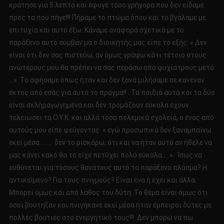
κράτησε για 5 λεπτά και έφυγε τόσο γρήγορα που δεν είδαμε
προς τα που πήγε!!! Πήραμε το πτώμα όπου και το βγάλαμε με
επιτυχία και αυτό έξω. Κάναμε αναφορά σχετικά με το
παράξενο αυτό συμβάν μα ο διοικητής μας είπε το εξής: « Δεν
είναι ότι δεν σας πιστεύω, αν όμως γράψω κάτι τέτοιο στους
ανώτερους μου θα πρέπει να σας περάσω από ψυχίατρους μετά
…». Το αφήσαμε όπως ήταν και δεν ξανά μιλήσαμε σε κανέναν
έκτος από εσάς για αυτό το πράγμα!! . Τα παιδιά αυτά και τα δύο
είναι σκληραγωγημένα και δεν τρομάζουν εύκολα έχουν
τελειώσει τα Ο.Υ.Κ. και αλλά τόσα πολεμικά σχολειά, ο ένας από
αυτούς μου είπε φεύγοντας « εγώ προσωπικά δεν ξαναμπαίνω
εκεί μέσα……… δεν το ρισκάρω, ότι και να ήταν αυτό αν ήθελε να
μας κάνει κακό θα το είχε πετύχει πολύ εύκολα…..». Ίσως να
ευθύνεται για τόσους θανάτους αυτό το παράξενο πλάσμα? Η
αντικείμενο? Για τους πνιγμούς? Είναι ένα ή έχει και άλλα;
Μπορεί όμως και από λάθος του δύτη. Το θέμα είναι όμως ότι
όσοι βούτηξαν και πνιγήκανε εκεί μέσα ήταν έμπειροι δύτες με
πολλές βουτιές στο ενεργητικό τους!!! Δεν μπορώ να πω