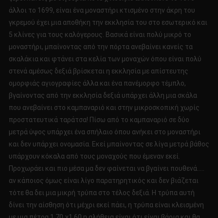
άλλοι το 1699, είναι ένα μοναστήρι κτισμένο στην άκρη του
γκρεμού έχει μια αποθήκη την εκκλησία του στο εσωτερικό και
5 κλίνες για τους καλόγερους. Βασικά είναι πολύ μικρό το
μοναστήρι, μπαίνοντας από την πόρτα ανεβαίνει κανείς τα
σκαλάκια και φτάνει στα κελία των μοναχών όπου είναι πολύ
στενά αμέσως δεξιά βρίσκεται η εκκλησία με απίστευτης
ομορφιάς αγιογραφίες άλλα και ένα πανέμορφο τέμπλο,
βγαίνοντας από την εκκλησία δεξιά υπάρχει άλλη μια σκάλα
που ανεβαίνει στο καμπαναριό και στην μικροσκοπική χωρίς
προστατευτικά ταράτσα! Πίσω από το καμπαναριό σε δύο
μετρά ύψος υπάρχει ένα σπήλαιο όπου ανήκει στο μοναστήρι
και δεν υπάρχει ονομασία. Εκεί μπαίνοντας σε λίγα μετρά βάθος
υπάρχουν κόκαλα από τους μοναχούς που έμεναν εκεί.
Προχωράει και πιο μέσα μα δεν φαίνεται να βγαίνει πουθενά…..
αν κάποιος όμως είναι λίγο παρατηρητικός και δεν βιάζεται
τότε θα δει μια μικρή τρύπα στο τέλος δεξιά. Η τρύπα αυτή
δίνει την αίσθηση ότι μέχρι εκεί πάει, η τρύπα είναι κλεισμένη
με μια πέτρα 1,70 χ1,60 η αλήθεια είναι ότι είναι βάρια και θα