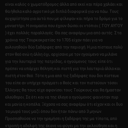
είναι καλός ο χωματόδρομος άλλα από εκεί και πέρα χαλάει και
θα ήθελα καλό αγροτικό με διπλά διαφορικά για να πάω. Τους
ευχαρίστησα για αυτά που με φίλεψαν και πήρα το δρόμο για το
μοναστήρι. Η ονομασία που έχουν δώσει οι ντόπιοι ( ΤΟΥ ΑΥΓΟΥ
) έχει πολλές παραλλαγές. Θα σας αναφέρω μια από αυτές. Στα
χρόνια της Τουρκοκρατίας το 1705 είχαν πάει για να
ευλογηθούν δύο ξαδέρφες από την περιοχή. Η μια πίστευε πολύ
στον θεό ενώ η άλλη όχι, αρχίσανε με τον ηγούμενο να μιλάνε
για την λευτεριά της πατρίδας, ο ηγούμενος τους είπε ότι
πρέπει να υπάρχει θέληση και πιστή για την λευτεριά άλλα και
πιστή στον θεό. Τότε η μια από τις ξαδέρφες που δεν πίστευε
του είπε αν υπήρχε πράγματι ο θεός και τον πιστεύουν τόσοι
Έλληνες θα τους είχε αφανίσει τους Τούρκους και θα ήμασταν
ελεύθεροι. Σε ότι και να της έλεγε ο ηγούμενος φαινόταν πυρ
και μανία η κοπέλα. Ξέχασα να σας αναφέρω ότι είχαν και οι δυο
τα μωρά τους μαζί όπου δεν ήταν πάνω από 3 μηνών.
Προσπαθούσε να την ηρεμήσει η ξαδέρφη της μα τίποτα, από
ντροπή η αδελφή της έκανε να φύγει μα την ακλούθησε και η