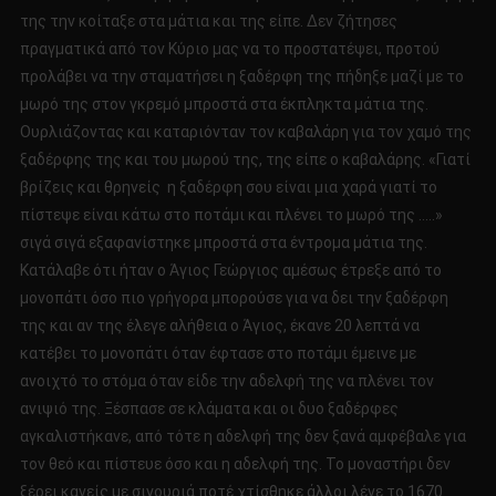
της την κοίταξε στα μάτια και της είπε. Δεν ζήτησες
πραγματικά από τον Κύριο μας να το προστατέψει, προτού
προλάβει να την σταματήσει η ξαδέρφη της πήδηξε μαζί με το
μωρό της στον γκρεμό μπροστά στα έκπληκτα μάτια της.
Ουρλιάζοντας και καταριόνταν τον καβαλάρη για τον χαμό της
ξαδέρφης της και του μωρού της, της είπε ο καβαλάρης. «Γιατί
βρίζεις και θρηνείς η ξαδέρφη σου είναι μια χαρά γιατί το
πίστεψε είναι κάτω στο ποτάμι και πλένει το μωρό της …..»
σιγά σιγά εξαφανίστηκε μπροστά στα έντρομα μάτια της.
Κατάλαβε ότι ήταν ο Άγιος Γεώργιος αμέσως έτρεξε από το
μονοπάτι όσο πιο γρήγορα μπορούσε για να δει την ξαδέρφη
της και αν της έλεγε αλήθεια ο Άγιος, έκανε 20 λεπτά να
κατέβει το μονοπάτι όταν έφτασε στο ποτάμι έμεινε με
ανοιχτό το στόμα όταν είδε την αδελφή της να πλένει τον
ανιψιό της. Ξέσπασε σε κλάματα και οι δυο ξαδέρφες
αγκαλιστήκανε, από τότε η αδελφή της δεν ξανά αμφέβαλε για
τον θεό και πίστευε όσο και η αδελφή της. Το μοναστήρι δεν
ξέρει κανείς με σιγουριά ποτέ χτίσθηκε άλλοι λένε το 1670