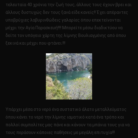
τελευταία 40 χρόνια την ζωή τους, άλλους τους έχουν βρει και
άλλους δυστυχώς δεν τους ξανά είδε κανείς!! Έχει απέραντες
υποβρύχιες λαβυρινθώδεις γαλαρίες όπου επεκτείνονται
μέχρι την Αγία Παρασκευή!!!! Μπορείτε μέσω διαδικτύου να
δείτε τον υπόγειο χάρτη της λίμνης Βουλιαγμένης από όπου
ξεκινά και μέχρι που φτάνει.!!!
Υπάρχει μέσα στο νερό ένα συστατικό άλατο μεταλλεύματος
όπου κάνει το νερό την λίμνης ιαματικό κατά ένα τρόπο και
πολλοί συμπολίτες μας πάνε και κάνουν τα μπάνια τους για να
τους περάσουν κάποιες παθήσεις με μεγάλη επιτυχία!!!