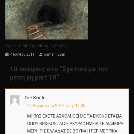
Σχετικά Με Την Μέση Γη Part 7
4 Ιουνίου 2011
saman lycan
10 σκέψεις στο “
Σχετικά με την
μέση γη part 10
”
Korfi
Ο/Η
12 Αυγούστου 2015 στις 11:09
ΜΗΠΩΣ ΕΧΕΤΕ ΑΣΧΟΛΗΘΕΙ ΜΕ ΤΑ ΕΙΚΟΝΟΣΤΑΣΙΑ
ΟΠΟΥ ΒΡΙΣΚΟΝΤΑΙ ΣΕ ΑΚΥΡΑ ΣΗΜΕΙΑ ΣΕ ΔΙΑΦΟΡΑ
ΜΕΡΗ ΤΙΣ ΕΛΛΑΔΑΣ ΣΕ ΒΟΥΝΑ Η ΠΕΡΙΜΕΤΡΙΚΑ