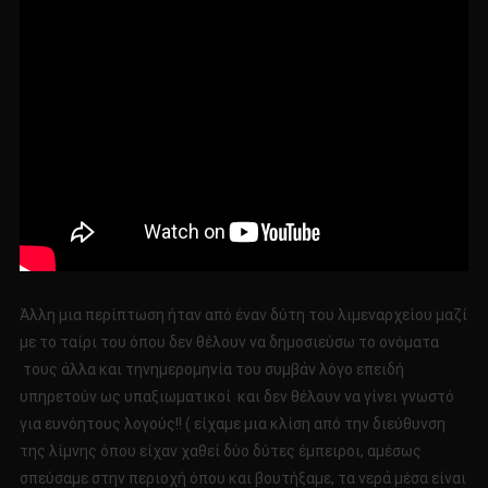
Άλλη μια περίπτωση ήταν από έναν δύτη του λιμεναρχείου μαζί
με το ταίρι του όπου δεν θέλουν να δημοσιεύσω το ονόματα
τους άλλα και τηνημερομηνία του συμβάν λόγο επειδή
υπηρετούν ως υπαξιωματικοί και δεν θέλουν να γίνει γνωστό
για ευνόητους λογούς!! ( είχαμε μια κλίση από την διεύθυνση
της λίμνης όπου είχαν χαθεί δύο δύτες έμπειροι, αμέσως
σπεύσαμε στην περιοχή όπου και βουτήξαμε, τα νερά μέσα είναι