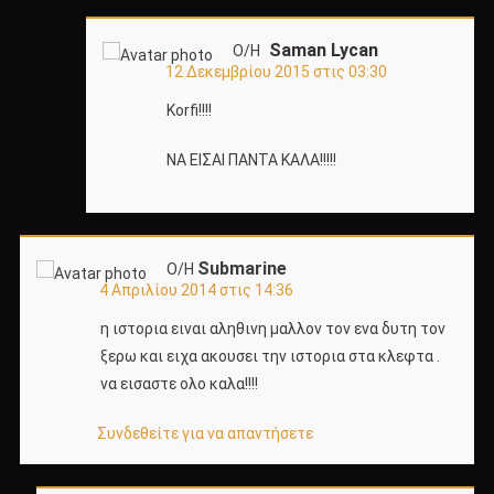
Saman Lycan
Ο/Η
12 Δεκεμβρίου 2015 στις 03:30
Korfi!!!!
ΝΑ ΕΙΣΑΙ ΠΑΝΤΑ ΚΑΛΑ!!!!!
Submarine
Ο/Η
4 Απριλίου 2014 στις 14:36
η ιστορια ειναι αληθινη μαλλον τον ενα δυτη τον
ξερω και ειχα ακουσει την ιστορια στα κλεφτα .
να εισαστε ολο καλα!!!!
Συνδεθείτε για να απαντήσετε