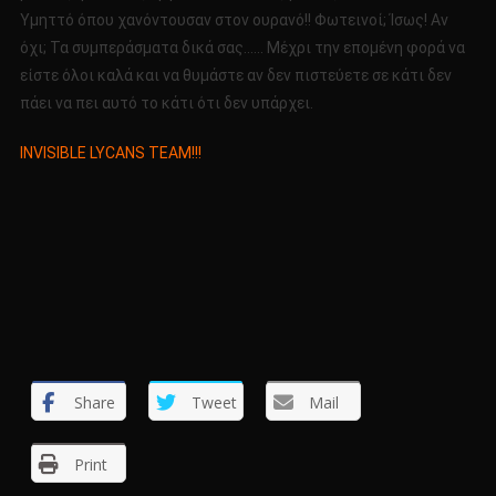
Υμηττό όπου χανόντουσαν στον ουρανό!! Φωτεινοί; Ίσως! Αν
όχι; Τα συμπεράσματα δικά σας…… Μέχρι την επομένη φορά να
είστε όλοι καλά και να θυμάστε αν δεν πιστεύετε σε κάτι δεν
πάει να πει αυτό το κάτι ότι δεν υπάρχει.
INVISIBLE LYCANS TEAM!!!
Share
Tweet
Mail
Print