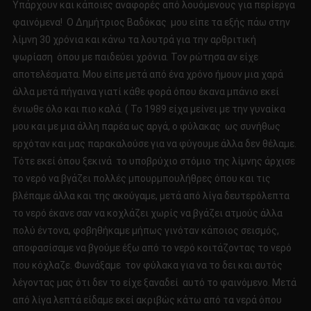
Υπάρχουν και κάποιες αναφορές από λουόμενους για περίεργα
φαινόμενα! Ο Δημήτριος Βαδόκας μου είπε τα εξής πάω στην
λίμνη 30 χρόνια και κάνω τα λουτρά για την αρθριτική
ψωρίαση όπου με παιδεύει χρόνια. Τον ρώτησα αν είχε
αποτελέσματα. Μου είπε μετά από ένα χρόνο ήμουν μια χαρά
άλλα μετά πήγαινα γιατί κάθε φορά όπου έκανα μπάνιο εκεί
ένιωθε όλο και πιο καλά. ( Το 1989 είχα μείνει με την γυναίκα
μου και με μια άλλη παρέα ως αργά, ο φύλακας ως συνήθως
ερχόταν και μας παρακαλούσε για να φύγουμε άλλα δεν θέλαμε.
Τότε εκεί όπου ξεκινά το υποβρύχιο στόμιο της λίμνης άρχισε
το νερό να βγάζει πολλές μπουρμπουλήθρες όπου και τις
βλέπαμε άλλα και της ακούγαμε, μετά από λίγα δευτερόλεπτα
το νερό έκανε σαν να κοχλάζει χωρίς να βγάζει ατμούς άλλα
πολύ έντονα, φοβηθήκαμε μήπως γινόταν κάποιος σεισμός,
αποφασίσαμε να βγούμε έξω από το νερό κοιτάζοντας το νερό
που κόχλαζε. Φωνάξαμε τον φύλακα για να το δει και αυτός
λέγοντας μας ότι δεν το είχε ξαναδεί αυτό το φαινόμενο. Μετά
από λίγα λεπτά είδαμε εκεί ακριβώς κάτω από τα νερά όπου