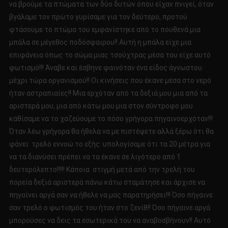
να βρούμε τα πτώματα των δύο δυτών όπου είχαν πνιγεί, όταν
βγάλαμε τον πρώτο γυρίσαμε για τον δεύτερο, προτού
φτάσουμε το πτώμα του εμφανίστηκε από το πουθενά μια
μπάλα σε μέγεθος ποδόσφαιρου!! Αυτή η μπάλα είχε μια
επιφάνεια όπως το σώμα μιας τσούχτρας μέσα του είχε αυτό
φωτισμό!!! Άναβε και έσβηνε φαινόταν ένα είδος άγνωστου
μέχρι τώρα οργανισμού!! Οι κινήσεις που έκανε μέσα στο νερό
ήταν αστραπιαίες!! Μια ερχόταν από τα δεξιά μου μια από τα
αριστερά μου, μια από κάτω μου μια στον σύντροφο μου
καθίσαμε να το χαζεύουμε το πόσο γρήγορα πηγαινοερχόταν!!!
Όταν λέω γρήγορα θα ήθελα να με πιστέψετε αλλά ξέρω ότι θα
φάνει τρελό εννοώ το εξής: υπολογίσαμε ότι τα 20 μέτρα για
να τα διανύσει πρέπει να τα έκανε σε λιγότερο από 1
δευτερόλεπτο!!!!! Κάποια στιγμή μετά από την τρελή του
πορεία δεξιά αριστερά πάνω κάτω σταμάτησε και άρχισε να
πηγαίνει αργά σαν να ήθελε να μας παρατηρήσει!!! Όσο πήγαινε
σαν τρελό ο φωτισμός του ήταν στο ζενίθ!! Όσο πήγαινε αργά
μπορούσες να δεις τα εσωτερικά του να αναβοσβήνουν!! Αυτό