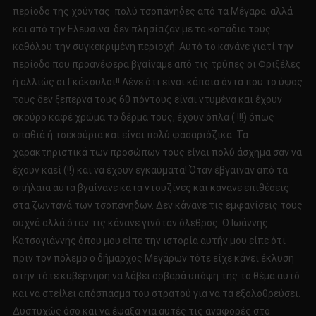
περίοδο της χούντας πολύ τσοπάνηδες από τα Μέγαρα αλλά
και από την Ελευσίνα δεν πλησίαζαν με τα κοπάδια τους
καθόλου την συγκεκριμένη περιοχή. Αυτό το κανάνε γιατί την
περίοδο που προανέφερα βγαίναμε από τις τρύπες οι Φριξέλες
ή αλλιώς οι Γκάκουλοι!! Λένε ότι είναι κάποια όντα που το ύψος
τους δεν ξεπερνά τους 60 πόντους είναι ντυμένα και έχουν
σκούρο καφέ χρώμα το δέρμα τους, έχουν όπλα ( !!!) όπως
σπαθιά ή τσεκούρια και είναι πολύ φασαριόζικα. Τα
χαρακτηριστικά των προσώπων τους είναι πολύ άσχημα σαν να
έχουν καεί (!!) και να έχουν εγκαύματα! Όταν έβγαιναν από τα
σπήλαια αυτά βγαίνανε κατά ντουζίνες και κάνανε επιθέσεις
στα ζωντανά των τσοπάνηδων. Δεν κάνανε τις εμφανίσεις τους
συχνά αλλά όταν τις κάνανε γινόταν όλεθρος. Ο Ιωάννης
Κατσογιάννης όπου μου είπε την ιστορία αυτήν μου είπε ότι
πριν τον πόλεμο ο δήμαρχος Μεγάρων τότε είχε κάνει έκλυση
στην τότε κυβέρνηση να λάβει σοβαρά υπόψη της το θέμα αυτό
και να στείλει απόσπασμα του στρατού για να τα εξολοθρεύσει.
Δυστυχώς όσο και να έψαξα για αυτές τις αναφορές στο