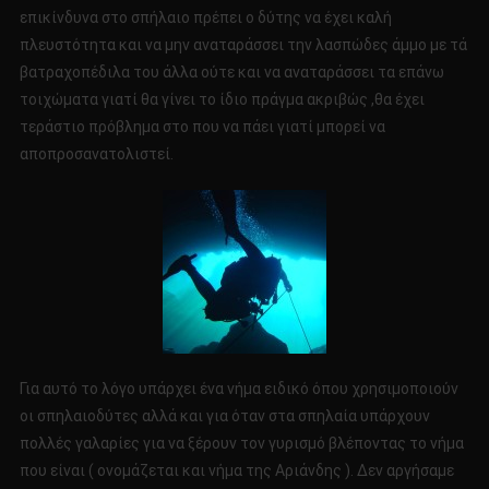
επικίνδυνα στο σπήλαιο πρέπει ο δύτης να έχει καλή
πλευστότητα και να μην αναταράσσει την λασπώδες άμμο με τά
βατραχοπέδιλα του άλλα ούτε και να αναταράσσει τα επάνω
τοιχώματα γιατί θα γίνει το ίδιο πράγμα ακριβώς ,θα έχει
τεράστιο πρόβλημα στο που να πάει γιατί μπορεί να
αποπροσανατολιστεί.
Για αυτό το λόγο υπάρχει ένα νήμα ειδικό όπου χρησιμοποιούν
οι σπηλαιοδύτες αλλά και για όταν στα σπηλαία υπάρχουν
πολλές γαλαρίες για να ξέρουν τον γυρισμό βλέποντας το νήμα
που είναι ( ονομάζεται και νήμα της Αριάνδης ). Δεν αργήσαμε