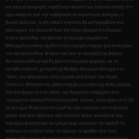
και όλα με αναφορές παράξενων γεγονότων, λέγεται επίσης ότι
έχει σκάφτει από την κυβέρνηση σε περίπτωση πολέμου, η
βουλή άλλα και το επιτελείο στρατού θα μεταφερθούν στο
εσωτερικό του βουνού!! Από την πίσω πλευρά στο Κορωπί
στους πρόποδες του βουνού η περιοχή ονομάζεται
Μπουρμπουτσάνα, σχεδόν στην κορυφή υπάρχει ένα εκκλησάκι
του προφήτη Ηλία. Φτάνοντας εκεί αν συνεχίζεται βόρειο
δυτικά για 600 μέτρα θα βρείτε ένα μικρό φαράγγι, αν το
κατέβει κάποιος με προσοχή θα βρει ένα μικρό άνοιγμα στο
τέλος του φαραγγιού όπου χωράει ένα άτομο την σειρά
ξαπλωτό. Μπαίνοντας μέσα υπάρχει μια σάλα όχι πολύ μεγάλη
όσο ένα δωμάτιο στο τέλος του δωματίου υπάρχουν στα
τοιχώματα τρύπες!! Ολοστρόγγυλες τρύπες, είναι γύρω στις 20
με άνοιγμα 40 εκατοστά η μια!! Αν πάει κάποιος κοντά βγαίνει
αέρας από εκεί άλλα και από κάποιες άλλες ακούγεται ένα
περίεργο βουητό σαν να τρέχει ένας υπόγειος ποταμός!!! Το
σπήλαιο οι ντόπιοι όπου το ξέρουν, το έμαθαν από τους
παππούδες τους, έξω από το σπήλαιο προτούφτάσεικάποιος