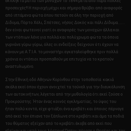
έκπληκτα μάτια των μοναχών το 1844 μετά από παρά πολλές
προσευχές!! Η περιοχή μέχρι και σήμερα θρύβει από αναφορές
από ιπτάμενα φώτα όπου πετούν σε όλη την περιοχή από
Δίδυμα, Πόρτο Χέλι, Σπέτσες, νήσος Δοκός και πάλι Δίδυμα……..
δεν είναι φωτεινοί γιατί οι αναφορές των μοναχών άλλα και
των ντόπιων λένε για πολλά και πολύχρωμα φώτα τα όποια
γυρνάνε γύρω γύρω, όλες οι ενδείξεις δείχνουν ότι έχουν να
κάνουν με Α.Τ.Ι.Α. το μοναστήρι εγκαταλείφθηκε πριν πολλά
χρόνια οι ντόπιοι προσπαθούν με επιτυχία να το κρατούν
αναστυλωμένο.
Στην Εθνική οδό Αθηνών Κορίνθου στην τοποθεσία κακιά
σκάλα εκεί όπου έχουν ανοιχτεί τα τούνελ για την διευκόλυνση
των αυτοκινήτων, λέγεται από την μυθολογία ότι εκεί ζούσε ο
Προκρούστης. Ήταν ένας κοινός εγκληματίας, το ύψος του
ήταν πολύ κοντό, είχε φτιάξει ένα κρεβάτι και όποιος πέρναγε
από εκεί τον έπιανε τον ξάπλωνε στο κρεβάτι και άμα τα ποδιά
του θύματος εξείχαν από το κρεβάτι έκοβε από εκεί που
εξείχαν και μετά τους λήστευε! Ώσπου πέρασε ο Θησέας και τον