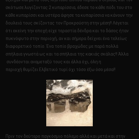
σκότωσε λυγίζοντας 2 κυπαρίσσια, έδεσε το κάθε πόδι του στο
κάθε κυπαρίσσι και υστέρα άφησε τα κυπαρίσσια να κάνουν την
δουλειά τους σκίζοντας τον Προκρούστη στην μέση!! Λέγεται
ότι εκείνη την εποχή είχε τεραστία δένδρα και το δάσος ήταν
πυκνόφυτο στην περιοχή, αν και σήμερα δείχνει ένα τελείως
διαφορετικό τοπίο. Ένα τοπίο βραχώδες με παρά πολλά
σπήλαια γνωστά ως και τα σπήλαια της κακιάς σκάλας!! Άλλα
συνδέονται αναμεταξύ τους και άλλα όχι, όλη η
περιοχή θυμίζει Ελβετικό τυρί όχι τόσο έξω όσο μέσα!!
Πριν τον δεύτερο παγκόσμιο πόλεμο αλλά και μετά και στην