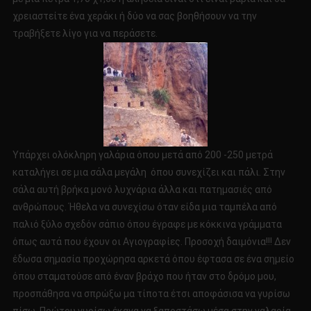
χρειαστείτε ένα χεράκι ή δύο να σας βοηθήσουν να την
τραβήξετε λίγο για να περάσετε.
Υπάρχει ολόκληρη γαλάρια όπου μετά από 200 -250 μετρά
καταλήγει σε μια σάλα μεγάλη όπου συνεχίζει και πάλι. Στην
σάλα αυτή βρήκα μονό λυχνάρια άλλα και πατημασιές από
ανθρώπους. Ήθελα να συνεχίσω όταν είδα μια ταμπέλα από
παλιό ξύλο σχεδόν σάπιο όπου έγραφε με κόκκινα γράμματα
όπως αυτά που έχουν οι Αγιογραφίες. Προσοχή δαιμόνια!!! Δεν
έδωσα σημασία προχώρησα αρκετά όπου έφτασα σε ένα σημείο
όπου σταματούσε από έναν βράχο που ήταν στο δρόμο μου,
προσπάθησα να σπρώξω μα τίποτα έτσι αποφάσισα να γυρίσω