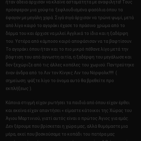
ήταν άδεια άρχισαν να κλαίνε ασταμάτητα με αναφιλητά! Τους
πρόσφεραν μια χούφτα ξεφλουδισμένα φασόλια όπου τα
έφαγαν με μεγάλη χαρά. Σιγά σιγά άρχισαν να τρώνε ψωμί, μετά
από λίγο καιρό το αγοράκι έχασε το πράσινο χρώμα από το
δέρμα του και άρχισε να μιλεί Αγγλικά το ίδιο και η ξαδέρφη
του. Υστέρα από κάμποσο καιρό αποφάσισαν να τα βαφτίσουν.
Το αγοράκι όπου ήταν και το πιο μικρό πέθανε λίγο μετά την
βάφτιση του από άγνωστη αιτία, η ξαδέρφη του μεγάλωσε και
δεν ξεχώριζε από τις άλλες κοπέλες του χωριού. Παντρεύτηκε
έναν άνδρα από το Λιν τον Κίνγκς Λιν του Νόρφολκ!!!!! (
σημείωση: ψάξτε λίγο το όνομα αυτό θα βρεθείτε προ
εκπλήξεως ).
Κάποια στιγμή είχαν ρωτήσει τα παιδιά από όπου είχαν έρθει
και εκείνα είχαν απαντήσει « είμαστε κάτοικοι της Χώρας του
Άγιου Μαρτινιού, γιατί αυτός είναι ο πρώτος Άγιος για εμάς.
Δεν ξέρουμε που βρίσκεται η χώρα μας, αλλά θυμόμαστε μια
μέρα, εκεί που βοσκούσαμε το κοπάδι του πατέρα μας