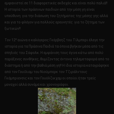
εμφανιστεί σε 11 διαφορετικές εκδοχές και είναι πολύ παλιά!!
Η ιστορία των πράσινων παιδιών από την μέση γη είναι
υπεύθυνη για την διάσωση του ζητήματος της μέσης γης αλλά
και για το φλέγον για πολλούς ερευνητές για το ζήτημα των
ξωτικών!!
ο
Τον 12
αιώνα ο καλόγερος Γκέρβεηζ του Τίλμπερι έλεγε την
ιστορία για τα Πράσινα Παιδιά τα όποια βγήκαν μέσα από τις
σπηλιές του Σάφολκ. Η εμφάνιση τους έγινε κάτω από πολύ
παράξενες συνθήκες, θυμίζοντας έντονα τηλεμεταφορά από το
διάστημα ή από την βαθιά μέση γη!! Η ίδια ιστορία καταγράφηκε
από τον Γουίλιαμ του Νιούμπερκ τον Τζιράλντους
Γκάμπριενσις και τον Γουόλζικχαμ οι οποίοι ήταν τρείς
μοναχοί αλλά συνάμα και χρονογράφοι.