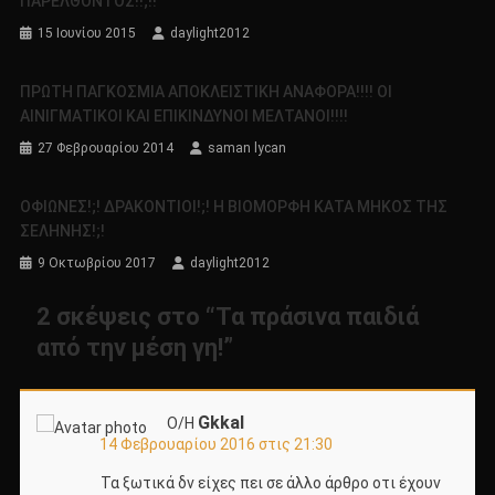
ΠΑΡΕΛΘΟΝΤΟΣ!!;!!
15 Ιουνίου 2015
daylight2012
ΠΡΩΤΗ ΠΑΓΚΟΣΜΙΑ ΑΠΟΚΛΕΙΣΤΙΚΗ ΑΝΑΦΟΡΑ!!!! ΟΙ
ΑΙΝΙΓΜΑΤΙΚΟΙ ΚΑΙ ΕΠΙΚΙΝΔΥΝΟΙ ΜΕΛΤΑΝΟΙ!!!!
27 Φεβρουαρίου 2014
saman lycan
ΟΦΙΩΝΕΣ!;! ΔΡΑΚΟΝΤΙΟΙ!;! Η ΒΙΟΜΟΡΦΗ ΚΑΤΑ ΜΗΚΟΣ ΤΗΣ
ΣΕΛΗΝΗΣ!;!
9 Οκτωβρίου 2017
daylight2012
2 σκέψεις στο “
Τα πράσινα παιδιά
από την μέση γη!
”
Gkkal
Ο/Η
14 Φεβρουαρίου 2016 στις 21:30
Τα ξωτικά δν είχες πει σε άλλο άρθρο οτι έχουν