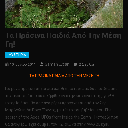
Τα Πράσινα Παιδιά Από Την Μέση
Γη!
ΜΥΣΤΗΡΙΑ
Saman Lycan
Στο
10 Ιουνίου 2011
2 Σχόλια
Τα
ΤΑ ΠΡΑΣΙΝΑ ΠΑΙΔΙΑ ΑΠΟ ΤΗΝ ΜΕΣΗ ΓΗ
Πράσινα
Παιδιά
Για μένα πρόκειται για μια αληθινή ιστορία με δυο παιδιά από
Από
την μέση γη όπου συνελήφθηκαν στην επιφάνεια της γης! Η
Την
ιστορία όπου θα σας αναφέρω προέρχεται από τον Σερ
Μέση
Μπρίνσλεη Λε Ποέρ Τρέντς, με τίτλο του βιβλίου του The
Γη!
secret of the Ages: UFOs from inside the Earth. Η ιστορία που
ο
θα αναφέρω έχει συμβεί τον 12
αιώνα στην Αγγλία, έχει