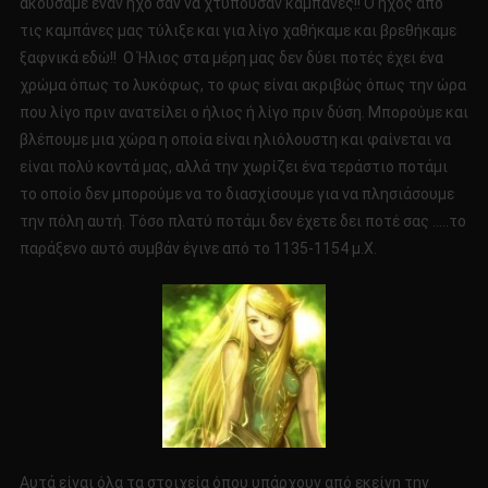
ακούσαμε έναν ήχο σαν να χτυπούσαν καμπάνες!! Ο ήχος από
τις καμπάνες μας τύλιξε και για λίγο χαθήκαμε και βρεθήκαμε
ξαφνικά εδώ!! Ο Ήλιος στα μέρη μας δεν δύει ποτές έχει ένα
χρώμα όπως το λυκόφως, το φως είναι ακριβώς όπως την ώρα
που λίγο πριν ανατείλει ο ήλιος ή λίγο πριν δύση. Μπορούμε και
βλέπουμε μια χώρα η οποία είναι ηλιόλουστη και φαίνεται να
είναι πολύ κοντά μας, αλλά την χωρίζει ένα τεράστιο ποτάμι
το οποίο δεν μπορούμε να το διασχίσουμε για να πλησιάσουμε
την πόλη αυτή. Τόσο πλατύ ποτάμι δεν έχετε δει ποτέ σας …..το
παράξενο αυτό συμβάν έγινε από το 1135-1154 μ.Χ.
Αυτά είναι όλα τα στοιχεία όπου υπάρχουν από εκείνη την