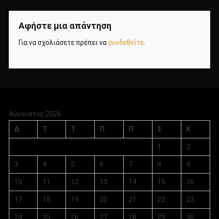
Αφήστε μια απάντηση
Για να σχολιάσετε πρέπει να
συνδεθείτε
.
Αύγουστος 2026
Δ
Τ
Τ
Π
Π
Σ
Κ
1
2
3
4
5
6
7
8
9
10
11
12
13
14
15
16
17
18
19
20
21
22
23
24
25
26
27
28
29
30