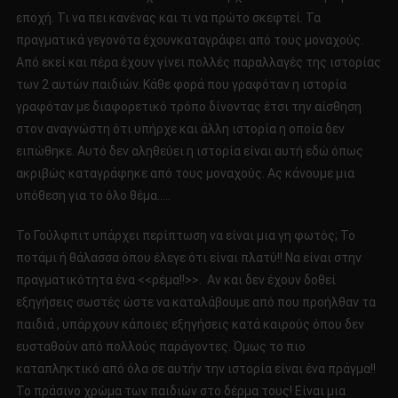
εποχή. Τι να πει κανένας και τι να πρώτο σκεφτεί. Τα
πραγματικά γεγονότα έχουνκαταγράφει από τους μοναχούς.
Από εκεί και πέρα έχουν γίνει πολλές παραλλαγές της ιστορίας
των 2 αυτών παιδιών. Κάθε φορά που γραφόταν η ιστορία
γραφόταν με διαφορετικό τρόπο δίνοντας έτσι την αίσθηση
στον αναγνώστη ότι υπήρχε και άλλη ιστορία η οποία δεν
ειπώθηκε. Αυτό δεν αληθεύει η ιστορία είναι αυτή εδώ όπως
ακριβώς καταγράφηκε από τους μοναχούς. Ας κάνουμε μια
υπόθεση για το όλο θέμα…..
Το Γούλφπιτ υπάρχει περίπτωση να είναι μια γη φωτός; Το
ποτάμι ή θάλασσα όπου έλεγε ότι είναι πλατύ!! Να είναι στην
πραγματικότητα ένα <<ρέμα!!>>. Αν και δεν έχουν δοθεί
εξηγήσεις σωστές ώστε να καταλάβουμε από που προήλθαν τα
παιδιά , υπάρχουν κάποιες εξηγήσεις κατά καιρούς όπου δεν
ευσταθούν από πολλούς παράγοντες. Όμως το πιο
καταπληκτικό από όλα σε αυτήν την ιστορία είναι ένα πράγμα!!
Το πράσινο χρώμα των παιδιών στο δέρμα τους! Είναι μια