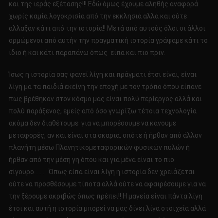
και της ιεράς εξέτασης!!! Εδώ όμως έχουμε αληθής αναφορά
χωρίς καμία λογοκρισία από την εκκλησιά αλλά και ούτε
άλλαξαν κάτι από την ιστορία!! Μετά από αυτούς όλοι οι άλλοι
ορμώμενοι από αυτήν την πραγματική ιστορία γράψαμε κάτι το
ίδιο ή και κάτι παραπάνω όπως είπα και πιο πριν.
Ίσως η ιστορία σας φανεί λίγη και πράγματι έτσι είναι, είναι
λίγη μα τα παιδιά εκείνη την εποχή με τον τρόπο όπου είπανε
πως βρέθηκαν στον κόσμο μας είναι πολύ περίεργος αλλά και
πολύ παράξενος, εμείς από όσο γνωρίζω τέτοια τεχνολογία
ακόμα δεν διαθέτουμε για να μπορέσουμε να κάνουμε
μεταφορές, αν και είναι στα σκαριά, οπότε ή ήρθαν από άλλον
πλανήτη μέσω Πλανητικομεταφορικών φυσικών πυλών ή
ήρθαν από την μέση γη όπου και για μένα είναι το πιο
σίγουρο…….. Όπως είπα είναι λίγη η ιστορία δεν χρειάζεται
ούτε να προσθέσουμε τίποτα αλλά ούτε να αφαιρέσουμε για να
την ξέρουμε ακριβώς όπως πρέπει!! Η μαγεία είναι πάντα λίγη
έτσι και αυτή η ιστορία μπορεί να μας δίνει λίγα στοιχεία αλλά