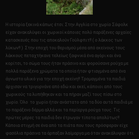
Η ιστορία ξεκινά κάπως έτσι: Στην Αγγλία στο χωρίο Σάφολκ
είχαν ανακαλύψει οι χωρικοί κάποιες πολύ παράξενες αρχαίες
κατασκευές που τις αποκαλούν Γούλφπιτ!! ( ο λάκκος των
λύκων!! ) Στην εποχή του θερισμού μέσα από εκείνους τους
λάκκους πεταχτήκανε τελείως ξαφνικά ένα αγόρι και ένα
κορίτσι, το σώμα τους ήταν πράσινο και φορούσανε ρούχα με
πολλά παράξενα χρώματα τα οποία ήταν φτιαγμένα από ένα
άγνωστο υλικό για την εποχή εκείνη!! Τρομαγμένα τα παιδιά
άρχισαν να τριγυρνάνε από εδώ και εκεί, κάποιοι από τους
χωρικούς τα λυπήθηκαν και τα πήραν μαζί τους πίσω στο
χωρίο. Όλο το χωρίο ήταν ανάστατο από τα δύο αυτά παιδιά με
το παράξενο δέρμα αλλά και τα περίεργα ρούχα τους. Τις
πρώτες μέρες τα παιδιά δεν έτρωγαν τίποτα απολύτως!!
Κάποια στιγμή σε ένα από τα πιάτα που τους πρόσφεραν είχε
φασόλια πράσινα τα άρπαξαν λαίμαργα μα όταν ανακάλυψαν ότι