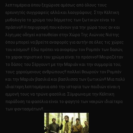
λεπτομέρεια όπου ξεχώρισε αμέσως από όλους τους
ερευνητές συγγραφείς αλλά και λαογράφους. Στην Κέλτικη
μυθολογία το χρώμα του δέρματος των ξωτικών είναι το
πράσινο!! Η περιγραφή που κάνουν για την χώρα τους αν και
λίγη μας οδηγεί κατευθείαν στην Χώρα Της Αιώνιας Νιότης
όπου μπορεί να βρείτε αναφορές για αυτήν σε όλες τις χώρες
του κόσμου!! Εδώ πρέπει να αναφέρω τον Ρομπέν των δασών,
το χαρακτηριστικό του χρώμα είναι το πράσινο!! Μοιραζόταν
το δάσος του Σέργουντ με την Μαριάν και την συμμορία του,
τους χαρούμενους ανθρώπους!! πολλοί θεωρούν τον Ρομπέν
και την Μαριάν βασιλιά και βασίλισσα των ξωτικών!! Μια πολύ
ιδιαίτερη λεπτομέρεια από την ιστορία των παιδιών είναι η
εμμονή τους να τρώνε φασόλια. Σύμφωνα με την Κέλτικη
παράδοση τα φασόλια είναι το φαγητό των νεκρών ιδιαίτερα
των φαντασμάτων!!…………