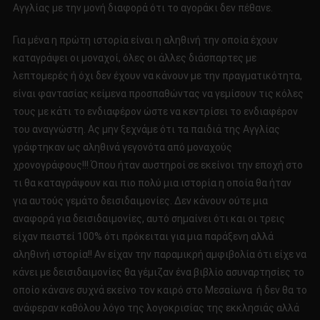
Αγγλίας με την μονή διαφορά ότι το αγοράκι δεν πέθανε.
Για μένα η πρώτη ιστορία είναι η αληθινή την οποία έχουν
καταγράψει οι μοναχοί, όλες οι άλλες διάσπαρτες με
λεπτομερές ή όχι δεν έχουν να κάνουν με την πραγματικότητα,
είναι φαντασίας κείμενα προσπαθώντας να γεμίσουν τις κόλες
τους με κάτι το ενδιαφέρον ώστε να κεντρίσει το ενδιαφέρον
του αναγνώστη. Ας μην ξεχνάμε ότι τα παιδιά της Αγγλίας
γράφτηκαν ως αληθινά γεγονότα από μοναχούς
χρονογράφους!!! Όπου ήταν αυστηροί σε εκείνοι την εποχή στο
τι θα καταγράψουν και πιο πολύ μια ιστορία η οποία θα ήταν
για αυτούς γεμάτο δεισιδαιμονίες. Δεν κάνουν ούτε μια
αναφορά για δεισιδαιμονίες, αυτό σημαίνει ότι και οι τρεις
είχαν πειστεί 100% ότι πρόκειται για μια παράξενη αλλά
αληθινή ιστορία!! Αν είχαν την παραμικρή αμφιβολία ότι είχε να
κάνει με δεισιδαιμονίες θα γέμιζαν ένα βιβλίο ασυναρτησίες το
οποίο κάνανε συχνά εκείνο τον καιρό στο Μεσαίωνα ή δεν θα το
ανάφεραν καθόλου λόγο της λογοκρισίας της εκκλησιάς αλλά