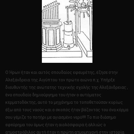
Ο Ήρων ήταν και αυτός σπουδαίος εφευρέτης, έζησε στην
Αλεξάνδρεια της Αιγύπτου τον πρώτο αιώνα π.χ. Υπήρξε
διευθυντής της ανώτατης τεχνικής σχολής της Αλεξάνδρειας ,
ένα σπουδαίο δημιούργημα του ήταν ο αυτόματος
κερματοδέκτης, αυτό το μηχάνημα το τοποθετούσαν κυρίως
έξω από τους ναούς και ο σκοπός ήταν βάζοντας του ένα κέρμα
σου γέμιζε το ποτήρι με αγιασμένο νερό!!!! Το πιο διάσημο
εφεύρημα του όμως ήταν η αιολόσφαιρα ή αλλιώς ο
ατμοστρόβιλος αυτή ήταν η πρώτη ατμομηχανή στην ιστορία.