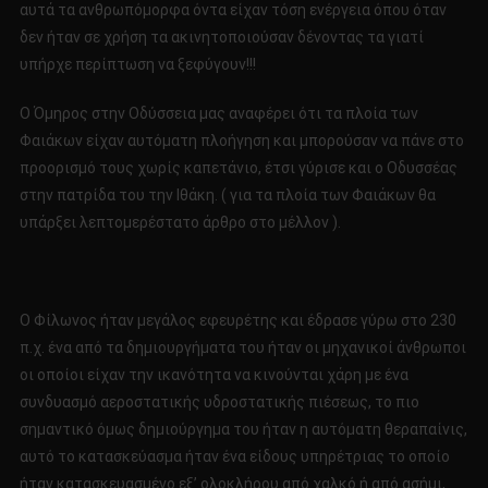
αυτά τα ανθρωπόμορφα όντα είχαν τόση ενέργεια όπου όταν
δεν ήταν σε χρήση τα ακινητοποιούσαν δένοντας τα γιατί
υπήρχε περίπτωση να ξεφύγουν!!!
Ο Όμηρος στην Οδύσσεια μας αναφέρει ότι τα πλοία των
Φαιάκων είχαν αυτόματη πλοήγηση και μπορούσαν να πάνε στο
προορισμό τους χωρίς καπετάνιο, έτσι γύρισε και ο Οδυσσέας
στην πατρίδα του την Ιθάκη. ( για τα πλοία των Φαιάκων θα
υπάρξει λεπτομερέστατο άρθρο στο μέλλον ).
Ο Φίλωνος ήταν μεγάλος εφευρέτης και έδρασε γύρω στο 230
π.χ. ένα από τα δημιουργήματα του ήταν οι μηχανικοί άνθρωποι
οι οποίοι είχαν την ικανότητα να κινούνται χάρη με ένα
συνδυασμό αεροστατικής υδροστατικής πιέσεως, το πιο
σημαντικό όμως δημιούργημα του ήταν η αυτόματη θεραπαίνις,
αυτό το κατασκεύασμα ήταν ένα είδους υπηρέτριας το οποίο
ήταν κατασκευασμένο εξ’ ολοκλήρου από χαλκό ή από ασήμι,