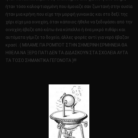
ήταν τόσο καλοφτιαγμένη που έμοιαζε σαν ζωντανή στην ουσία
ήταν μια κρήνη που είχε την μορφή γυναικάς και στο δεξί της
χέρι είχε μια οινοχόη, όταν κάποιος ήθελε να ξεδιψάσει από την
οινοχόη έβαζε από κάτω ένα κύπελλο ή ένα μικρό πιθάρι και
αυτόματα γέμιζε το δοχείο, άλλες φορές αντί για νερό έβαζαν
κρασί . ( ΜΙΛΑΜΕ ΓΙΑ ΡΟΜΠΟΤ ΣΤΗΝ ΣΗΜΕΡΙΝΗ ΕΡΜΗΝΕΙΑ ΘΑ
ΗΘΕΛΑ ΝΑ ΞΕΡΩ ΓΙΑΤΙ ΔΕΝ ΤΑ ΔΙΔΑΣΚΟΥΝ ΣΤΑ ΣΧΟΛΕΙΑ ΑΥΤΑ
ΤΑ ΤΟΣΟ ΣΗΜΑΝΤΙΚΑ ΓΕΓΟΝΟΤΑ )!!!