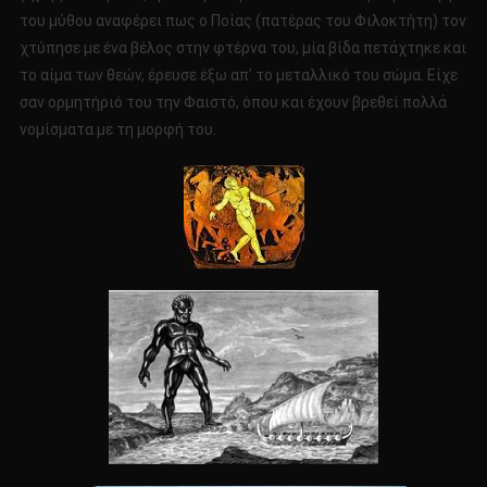
του μύθου αναφέρει πως ο Ποίας (πατέρας του Φιλοκτήτη) τον
χτύπησε με ένα βέλος στην φτέρνα του, μία βίδα πετάχτηκε και
το αίμα των θεών, έρευσε έξω απ’ το μεταλλικό του σώμα. Είχε
σαν ορμητήριό του την Φαιστό, όπου και έχουν βρεθεί πολλά
νομίσματα με τη μορφή του.