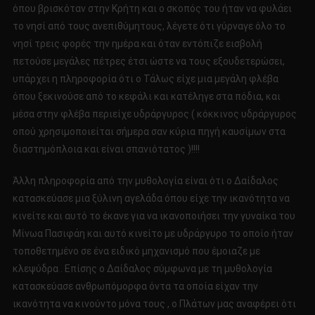
όπου βρισκόταν στην Κρήτη και ο σκοπός του ήταν να φυλάει
το νησί από τους ανεπιθύμητους, λέγετε ότι γύρναγε όλο το
νησί τρεις φορές την ημέρα και όταν εντόπιζε εισβολή
πετούσε μεγάλες πέτρες έτσι ώστε να τους εξουδετερώσει,
υπάρχει η πληροφορία ότι ο Τάλως είχε μια μεγάλη φλέβα
όπου ξεκινούσε από το κεφάλι και κατέληγε στα πόδια, και
μέσα στην φλέβα περιείχε υδράργυρος ( κόκκινος υδράργυρος
οπού χρησιμοποιείται σήμερα σαν κύρια πηγή καυσίμων στα
διαστημόπλοια και είναι σπανιότατος )!!!!
Άλλη πληροφορία από την μυθολογία είναι ότι ο Δαίδαλος
κατασκεύασε μια ξύλινη αγελάδα όπου είχε την ικανότητα να
κινείτε και αυτό το έκανε για να ικανοποιήσει την γυναίκα του
Μίνωα Πασιφάη και αυτό κινείτο με υδράργυρο το οποίο ήταν
τοποθετημένο σε ένα ειδικό μηχανισμό που έμοιαζε με
κλεψύδρα . Επίσης ο Δαίδαλος σύμφωνα με τη μυθολογία
κατασκεύασε ανθρωπόμορφα όντα τα οποία είχαν την
ικανότητα να κινούντο μόνα τους , ο Πλάτων μας αναφέρει ότι