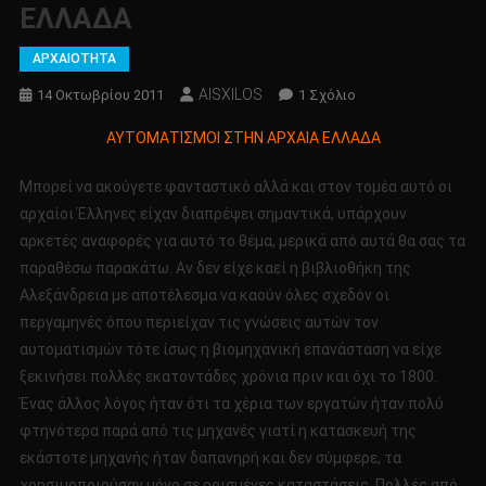
ΕΛΛΑΔΑ
ΑΡΧΑΙΟΤΗΤΑ
AISXILOS
Στο
14 Οκτωβρίου 2011
1 Σχόλιο
ΑΥΤΟΜΑΤΙΣΜΟΙ
ΑΥΤΟΜΑΤΙΣΜΟΙ ΣΤΗΝ ΑΡΧΑΙΑ ΕΛΛΑΔΑ
ΣΤΗΝ
ΑΡΧΑΙΑ
Μπορεί να ακούγετε φανταστικό αλλά και στον τομέα αυτό οι
ΕΛΛΑΔΑ
αρχαίοι Έλληνες είχαν διαπρέψει σημαντικά, υπάρχουν
αρκετές αναφορές για αυτό το θέμα, μερικά από αυτά θα σας τα
παραθέσω παρακάτω. Αν δεν είχε καεί η βιβλιοθήκη της
Αλεξάνδρεια με αποτέλεσμα να καούν όλες σχεδόν οι
περγαμηνές όπου περιείχαν τις γνώσεις αυτών τον
αυτοματισμών τότε ίσως η βιομηχανική επανάσταση να είχε
ξεκινήσει πολλές εκατοντάδες χρόνια πριν και όχι το 1800.
Ένας άλλος λόγος ήταν ότι τα χέρια των εργατών ήταν πολύ
φτηνότερα παρά από τις μηχανές γιατί η κατασκευή της
εκάστοτε μηχανής ήταν δαπανηρή και δεν σύμφερε, τα
χρησιμοποιούσαν μόνο σε ορισμένες καταστάσεις. Πολλές από