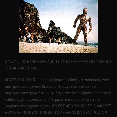
Ο ΥΦΑΙΣΤΟΣ ΗΤΑΝ ΕΝΑΣ ΑΠΟ ΤΟΥΣ ΚΑΤΑΣΚΕΥΑΣΤΕΣ ΡΟΜΠΟΤ
ΤΗΣ ΑΡΧΑΙΟΤΗΤΑΣ.
ΧΡΥΣΟΙ ΒΟΗΘΟΙ: Γνωστές ως θεραπαινίδες, κατασκευασμένες
από χρυσό και γένους θηλυκού. Φτιαγμένες για να του
παρέχουν συντροφιά και να μιλάνε, να τον βοηθούν να περπατά
καθώς είχε το γνωστό πρόβλημα στο πόδι του και να τον
βοηθούν στις εργασίες του. (ΕΚΤΟΣ ΑΠΟ ΒΟΗΘΟΙ ΣΕ ΔΙΑΦΟΡΕΣ
ΔΟΥΛΕΙΕΣ ΟΙ ΧΡΥΣΟΙ ΒΟΗΘΟΙ ΤΟΥ ΕΚΑΝΑΝ ΚΑΙ ΣΥΝΤΡΟΦΙΑ!!!!