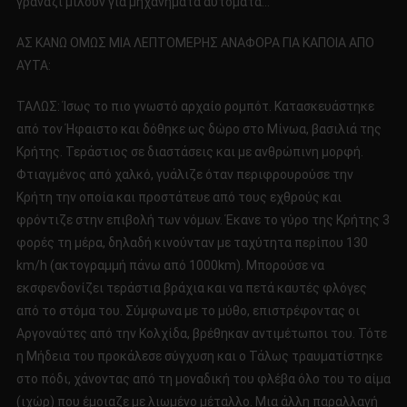
γρανάζι μιλούν για μηχανήματα αυτόματα…
ΑΣ ΚΑΝΩ ΟΜΩΣ ΜΙΑ ΛΕΠΤΟΜΕΡΗΣ ΑΝΑΦΟΡΑ ΓΙΑ ΚΑΠΟΙΑ ΑΠΟ
ΑΥΤΑ:
ΤΑΛΩΣ: Ίσως το πιο γνωστό αρχαίο ρομπότ. Κατασκευάστηκε
από τον Ήφαιστο και δόθηκε ως δώρο στο Μίνωα, βασιλιά της
Κρήτης. Τεράστιος σε διαστάσεις και με ανθρώπινη μορφή.
Φτιαγμένος από χαλκό, γυάλιζε όταν περιφρουρούσε την
Κρήτη την οποία και προστάτευε από τους εχθρούς και
φρόντιζε στην επιβολή των νόμων. Έκανε το γύρο της Κρήτης 3
φορές τη μέρα, δηλαδή κινούνταν με ταχύτητα περίπου 130
km/h (ακτογραμμή πάνω από 1000km). Μπορούσε να
εκσφενδονίζει τεράστια βράχια και να πετά καυτές φλόγες
από το στόμα του. Σύμφωνα με το μύθο, επιστρέφοντας οι
Αργοναύτες από την Κολχίδα, βρέθηκαν αντιμέτωποι του. Τότε
η Μήδεια του προκάλεσε σύγχυση και ο Τάλως τραυματίστηκε
στο πόδι, χάνοντας από τη μοναδική του φλέβα όλο του το αίμα
(ιχώρ) που έμοιαζε με λιωμένο μέταλλο. Μια άλλη παραλλαγή