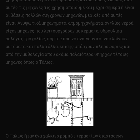
αυτές τις μηχανές τις χρησιμοποιούμε και μέχρι σήμερα ή είναι
οι βάσεις πολλών σύγχρονων μηχανών, μερικές από αυτές
είναι: Ανυψωτικά μηχανήματα, ατμομηχανήματα, αντλίες νερού,
είχαν μηχανές που λειτουργούσαν με κέρματα, υδραυλικά
ρολόγια, τροχαλίες, πόρτες που να ανοίγουν και να κλείνουν
αυτόματα και πολλά άλλα, επίσης υπάρχουν πληροφορίες και
από την μυθολογία όπου ακόμα παλαιότερα υπήρχαν τέτοιες
μηχανές όπως ο Τάλως.
Ο Τάλως ήταν ένα χάλκινο ρομπότ τεραστίων διαστάσεων