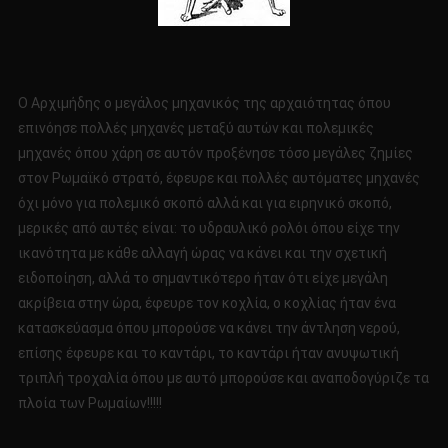
Ο Αρχιμήδης ο μεγάλος μηχανικός της αρχαιότητας όπου
επινόησε πολλές μηχανές μεταξύ αυτών και πολεμικές
μηχανές όπου χάρη σε αυτόν προξένησε τόσο μεγάλες ζημίες
στον Ρωμαϊκό στρατό, έφευρε και πολλές αυτόματες μηχανές
όχι μόνο για πολεμικό σκοπό αλλά και για ειρηνικό σκοπό,
μερικές από αυτές είναι: το υδραυλικό ρολόι όπου είχε την
ικανότητα με κάθε αλλαγή ώρας να κάνει και την σχετική
ειδοποίηση, αλλά το σημαντικότερο ήταν ότι είχε μεγάλη
ακρίβεια στην ώρα, έφευρε τον κοχλία, ο κοχλίας ήταν ένα
κατασκεύασμα όπου μπορούσε να κάνει την άντληση νερού,
επίσης έφευρε και το καντάρι, το καντάρι ήταν ανυψωτική
τριπλή τροχαλία όπου με αυτό μπορούσε και αναποδογύριζε τα
πλοία των Ρωμαίων!!!!!