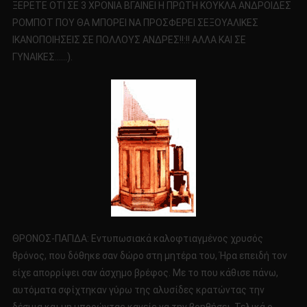
ΞΕΡΕΤΕ ΟΤΙ ΣΕ 3 ΧΡΟΝΙΑ ΒΓΑΙΝΕΙ Η ΠΡΩΤΗ ΚΟΥΚΛΑ ΑΝΔΡΟΙΔΕΣ
ΡΟΜΠΟΤ ΠΟΥ ΘΑ ΜΠΟΡΕΙ ΝΑ ΠΡΟΣΦΕΡΕΙ ΣΕΞΟΥΑΛΙΚΕΣ
ΙΚΑΝΟΠΟΙΗΣΕΙΣ ΣΕ ΠΟΛΛΟΥΣ ΑΝΔΡΕΣ!!:!! ΑΛΛΑ ΚΑΙ ΣΕ
ΓΥΝΑΙΚΕΣ……).
ΘΡΟΝΟΣ-ΠΑΓΙΔΑ: Εντυπωσιακά καλοφτιαγμένος χρυσός
θρόνος, που δόθηκε σαν δώρο στη μητέρα του, Ήρα επειδή τον
είχε απορρίψει σαν άσχημο βρέφος. Με το που κάθισε πάνω,
αυτόματα σφίχτηκαν γύρω της αλυσίδες κρατώντας την