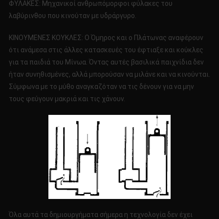
ΦΥΛΑΚΕΣ: Μηχανικοί ανθρωπόμορφοι φύλακες του
λαβύρινθου που κινούταν με υδράργυρο.
ΚΙΝΟΥΜΕΝΕΣ ΚΟΥΚΛΕΣ: Ο Όμηρος και ο Πλάτωνας αναφέρουν
ότι ανάμεσα στις άλλες κατασκευές του έφτιαξε και κούκλες
για τα παιδιά του Μίνωα. Όντας αυτές βασιλικά παιχνίδια δεν
ήταν συνηθισμένες, αλλά μπορούσαν να μιλάνε και να κινούνται.
Σύμφωνα με το μύθο αναγκαζόταν να τις δένουν για να μην
τους φεύγουν μακριά και τις χάνουν.
Όλα αυτά τα δημιουργήματα σήμερα η τεχνολογία δεν έχει