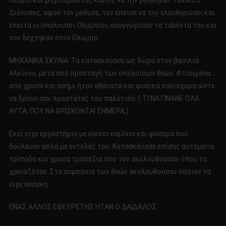
δέσμια και μη μπορώντας κανείς να την βοηθήσει. Τελικά ο
Διόνυσος, αφού τον μέθυσε, τον έπεισε να την ελευθερώσει και
έπειτα οι υπόλοιποι Ολύμπιοι, αναγνώρισαν τα ταλέντα του και
τον δέχτηκαν στον Όλυμπο.
ΜΗΧΑΝΙΚΑ ΣΚΥΛΙΑ: Τα κατασκεύασε ως δώρα στον βασιλιά
Αλκίνοο, μετά από προσταγή των υπόλοιπων θεών. Φτιαγμένα
από χρυσό και ασήμι ήταν αθάνατα και φυσικά πανίσχυρα ώστε
να δρουν σαν προστάτες του παλατιού. ( ΤΙ ΝΑ ΓΙΝΑΝΕ ΟΛΑ
ΑΥΤΑ; ΠΟΥ ΝΑ ΒΡΙΣΚΟΝΤΑΙ ΣΗΜΕΡΑ;).
Εκεί είχε εργαστήριο με είκοσι καμίνια και φυσερά που
δούλευαν απλά με εντολές του. Κατασκεύασε επίσης αυτόματα
τρίποδα και χρυσά τραπέζια που τον ακολουθούσαν όπου τα
χρειαζόταν. Στα συμπόσια των θεών ακολουθούσαν όποιον τα
είχε ανάγκη.
ΕΝΑΣ ΑΛΛΟΣ ΕΦΕΥΡΕΤΗΣ ΗΤΑΝ Ο ΔΑΙΔΑΛΟΣ