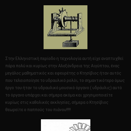
Στην Ελληνιστική περίοδο η τεχνολογία αυτή είχε αναπτυχθεί
πάρα πολύ και κυρίως στην Αλεξάνδρεια της Αιγύπτου, ένας
μεγάλος μαθηματικός και εφευρέτης ο Κτησίβιος ήταν αυτός
που τελειοποίησε το υδραυλικό ρολόι, το σημαντικότερο όμως
έργο του ήταν το υδραυλικό μουσικό όργανο ( υδράυλις) αυτό
το όργανο υπάρχει και σήμερα ακόμα και χρησιμοποιείτε
κυρίως στις καθολικές εκκλησίες, σήμερα ο Κτησίβιος
θεωρείτε ο παππούς του πιάνου!!!!!