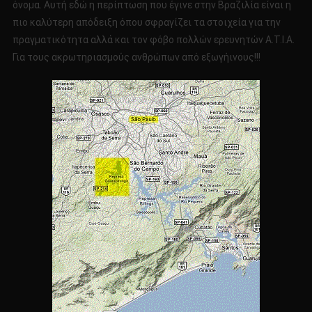
όνομα. Αυτή εδώ η περίπτωση που έγινε στην Βραζιλία είναι η
πιο καλύτερη απόδειξη όπου σφραγίζει τα στοιχεία για την
πραγματικότητα αλλά και τον φόβο πολλών ερευνητών Α.Τ.Ι.Α.
Για τους ακρωτηριασμούς ανθρώπων από εξωγήινους!!!