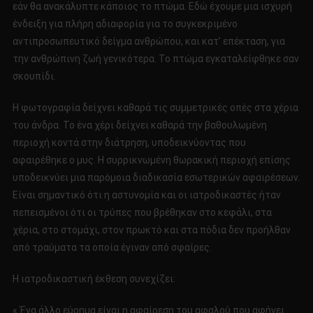
εάν θα ανακάλυπτε κάποιος το πτώμα. Εδώ έχουμε μια ισχυρή
ένδειξη για πλήρη αδιαφορία για το συγκεκριμένο
αντιπροσωπευτικό δείγμα ανθρώπου, και κατ’ επέκταση, για
την ανθρώπινη ζωή γενικότερα. Το πτώμα εγκαταλείφθηκε σαν
σκουπίδι.
Η φωτογραφία δείχνει καθαρά τις συμμετρικές οπές στα χέρια
του άνδρα. Το ένα χέρι δείχνει καθαρά την βαθουλωμένη
περιοχή κοντά στην διάτρηση, υποδεικνύοντας που
αφαιρέθηκε ο μυς. Η συρρικνωμένη θωρακική περιοχή επίσης
υποδεικνύει μια παρόμοια διαδικασία εσωτερικών αφαιρέσεων.
Είναι σημαντικό ότι η αστυνομία και οι ιατροδικαστές ήταν
πεπεισμένοι ότι οι τρύπες που βρέθηκαν στο κεφάλι, στα
χέρια, στο στομάχι, στον πρωκτό και στα πόδια δεν προήλθαν
από τραύματα τα οποία έγιναν από σφαίρες.
Η ιατροδικαστική έκθεση συνεχίζει:
« Ένα άλλο εύρημα είναι η αφαίρεση του αφαλού που αφήνει