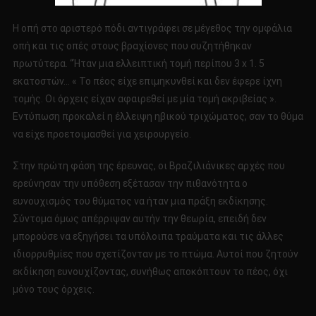
Η οπή στο αριστερό πόδι αντιγράφει σε μέγεθος την ομφάλια
οπή και τις οπές στους βραχίονες που συζητήθηκαν
πρωτύτερα. “Ήταν μια ελλειπτική τομή περίπου 3 x 1. 5
εκατοστών… « Το πέος είχε επιμηκυνθεί και δεν έφερε ίχνη
τομής. Οι όρχεις είχαν αφαιρεθεί με μία τομή ακριβείας ».
Εντύπωση προκαλεί η έλλειψη ηβικού τριχώματος, σαν το θύμα
να είχε προετοιμασθεί για χειρουργείο.
Στην πρώτη φάση της έρευνας, οι Βραζιλιάνικες αρχές που
ερεύνησαν την υπόθεση εξέτασαν την πιθανότητα ο
ευνουχισμός του θύματος να ήταν μια πράξη εκδίκησης.
Σύντομα όμως απέρριψαν αυτήν την θεωρία, επειδή δεν
μπορούσε να εξηγήσει τα υπόλοιπα τραύματα και τις άλλες
ιδιορρυθμίες που σχετίζονταν με το πτώμα. Αυτοί που ζητούν
εκδίκηση ευνουχίζοντας, συνήθως αποκόπτουν το πέος, όχι
μόνο τους όρχεις.