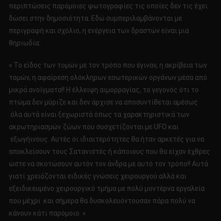
περιπτώσεις παρόμοιες φωτογραφίες τις οποίες δεν τις έχει
δώσει στην δημοσιότητα. Εδώ συμπεριλαμβάνονται με
περιγραφή και σχόλιο, η ενέργεια των δραστών είναι μια
θηριωδία:
« Το είδος των τομών με τον τρόπο που έγιναν, η ακρίβεια των
τομών, η αφαίρεση ολόκληρων εσωτερικών οργάνων μέσα από
μικρά ανοίγματα!! Η έλλειψη αιμορραγίας, το γεγονός ότι το
πτώμα δεν μύριζε και δεν άρχισε να αποσυντίθεται αμέσως
όλα αυτά είναι ξεχωριστά όπως τα χαρακτηριστικά των
ακρωτηριασμών ζώων που συσχετίζονται με UFO και
εξωγήινους. Αυτές οι ιδιαιτερότητες θα ήταν αρκετές για να
αποκλείσουν τους Σατανιστές ή κάποιους που θα είχαν έχθρες
ώστε να σκοτώσουν αυτόν τον άνδρα με αυτό τον τρόπο!! Αυτά
γιατί χρειάζονται ειδικές γνώσεις χειρουργού αλλά και
εξειδικευμένο χειρουργικό τμήμα με πολύ μοντέρνα εργαλεία
που μέχρι και σήμερα θα δυσκολευόντουσαν πάρα πολύ να
κάνουν κάτι παρόμοιο. »