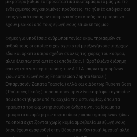
μικρότερο βαθμό τα προκαταρτικά συμπεράσματά μας για τις
ενδεχόμενες συγκεκριμένες προθέσεις, τις ηθικές απόψεις και
τους γενικότερους αντικειμενικούς σκοπούς που μπορεί να
έχουν μερικοί από τους εξωγήινους επισκέπτες μας….
Φήμες για υποθέσεις ανθρωποκτονίας ακρωτηριασμών σε
ανθρώπους οι οποίες είχαν σχετιστεί με εξωγήινους υπήρχαν
εδώ και αρκετό καιρό σχεδόν σε όλες τις χώρες του κόσμου,
αλλά έλειπαν από αυτές οι αποδείξεις. Η Βραζιλιάνα διάσημη
ερευνήτρια για περιπτώσεις των Α.Τ.Ι.Α. ακρωτηριασμένων
ζώων από εξωγήινους Encarnacion Zapata Garcia (
Eνκαρνασιόν Ζαπάτα Γκαρσία ) αλλά και ο Δόκτωρ Rubens Goes
( Ρούμπενς Γκοές ) παρουσίασαν πριν λίγο καιρό φωτογραφίες
που αποκτήθηκαν από τα αρχεία της αστυνομίας, όπου τα
τραύματα του ακρωτηριασμένου άνδρα είναι τα ίδια με τα
τραύματα σε αμέτρητες περιπτώσεις ακρωτηριασμένων ζώων
τα οποία σχετίζονται χωρίς καμία αμφιβολία με εξωγήινους
όπου έχουν αναφερθεί στην Βόρεια και Κεντρική Αμερική αλλά