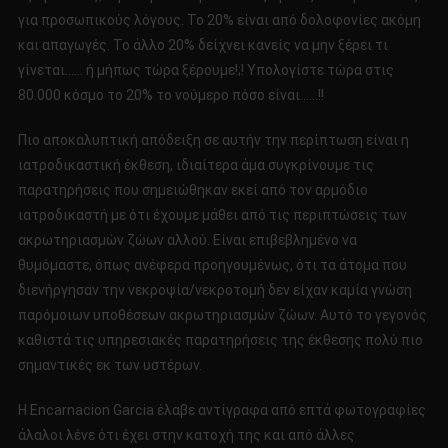
για προσωπικούς λόγους. Το 20% είναι από δολοφονίες ακόμη
και απαγωγές. Το άλλο 20% δείχνει κανείς να μην ξέρει τι
γίνεται…… ή μήπως τώρα ξέρουμε!;! Υπολογίστε τώρα στις
80.000 κόσμο το 20% το νούμερο πόσο είναι……!!
Πιο αποκαλυπτική απόδειξη σε αυτήν την περίπτωση είναι η
ιατροδικαστική έκθεση, ιδιαίτερα άμα συγκρίνουμε τις
παρατηρήσεις που σημειώθηκαν εκεί από τον αρμόδιο
ιατροδικαστή με ότι έχουμε μάθει από τις περιπτώσεις των
ακρωτηριασμών ζώων αλλού. Είναι επιβεβλημένο να
θυμόμαστε, όπως ανέφερα προηγουμένως, ότι τα άτομα που
διενήργησαν την νεκροψία/νεκροτομή δεν είχαν καμία γνώση
παρόμοιων υποθέσεων ακρωτηριασμών ζώων. Αυτό το γεγονός
καθιστά τις υπηρεσιακές παρατηρήσεις της έκθεσης πολύ πιο
σημαντικές εκ των υστέρων.
Η Encarnacion Garcia έλαβε αντίγραφα από επτά φωτογραφίες
άλαλοι λένε ότι έχει στην κατοχή της και από άλλες