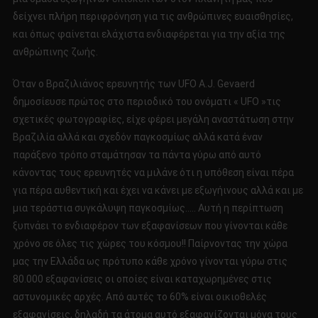
δείχνει πλήρη περιφρόνηση για τις ανθρώπινες ευαισθησίες,
και όπως φαίνεται ελάχιστα ενδιαφέρεται για την αξία της
ανθρώπινης ζωής.
Όταν ο Βραζιλιάνος ερευνητής των UFO A.J. Gevaerd
δημοσίευσε πρώτος στο περιοδικό του ονόματι « UFO »τις
σχετικές φωτογραφίες, είχε φέρει μεγάλη αναστάτωση στην
Βραζιλία αλλά και σχεδόν παγκοσμίως αλλά κατά έναν
παράξενο τρόπο σταμάτησαν τα πάντα γύρω από αυτό
κάνοντας τους ερευνητές να μιλάνε ότι η υπόθεση είναι πέρα
για πέρα αυθεντική και έχει να κάνει με εξωγήινους αλλά και με
μια τεράστια συγκάλυψη παγκοσμίως….. Αυτή η περίπτωση
ξυπνάει το ενδιαφέρον των εξαφανίσεων που γίνονται κάθε
χρόνο σε όλες τις χώρες του κόσμου!! Παίρνοντας την χώρα
μας την Ελλάδα ως πρότυπο κάθε χρόνο γίνονται γύρω στις
80.000 εξαφανίσεις οι οποίες είναι καταχωρημένες στις
αστυνομικές αρχές. Από αυτές το 60% είναι οικιοθελές
εξαφανίσεις, δηλαδή τα άτομα αυτό εξαφανίζονται μόνα τους