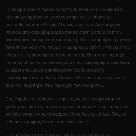
Το πτώμα ήταν σε τέλεια κατάσταση. Η νεκρική ακαμψία δεν
είχε ακόμη αρχίσει και υπολογίστηκε ότι το θύμα είχε
σκοτωθεί περίπου 48 έως 72 ώρες νωρίτερα. Δεν υπήρχαν
σημάδια από σαρκοβόρα αρπακτικά ή σήψη η οποία θα ήταν
αναμενόμενη ύστερα από τόσες ώρες. Το πιο παράξενο ήταν ότι
δεν υπήρχε οσμή στο πτώμα. Η αιμορραγία από τις πληγές ήταν
ελάχιστη. Η μαυριδερή απόχρωση που βρέθηκε στην περιοχή
του προσώπου και σε άλλα σημεία στην φωτογραφία οφείλεται
εν μέρει στην χαμηλή έκθεση όταν πάρθηκε αυτή η
φωτογραφία και οι άλλες. Αλλά οφείλεται επίσης εν μέρει στο
αίμα που είχε πήξει στις περιοχές των τραυμάτων.
Όπως φαίνεται καθαρά στις φωτογραφίες, η σάρκα και τα
χείλη γύρω από τις σιαγόνες έχουν υποστεί εκτομή, όπως είναι
σύνηθες στους ακρωτηριασμούς βοοειδών και άλλων ζώων, η
έκθεση νεκροψίας/νεκροτομής ανέφερε ότι:
« Τα μάτια και τα αυτιά είχαν επίσης αφαιρεθεί και η