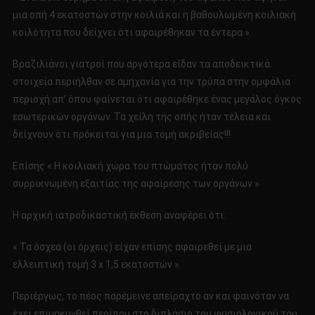
μια οπή 4 εκατοστών στην κοιλιά και η βαθουλωμένη κοιλιακή
κοιλότητα που δείχνει ότι αφαιρέθηκαν τα έντερα ».
Βραζιλιάνοι γιατροί που αργότερα είδαν τα αποδεικτικά
στοιχεία περιήλθαν σε αμηχανία για την τρύπα στην ομφάλια
περιοχή απ’ όπου φαίνεται ότι αφαιρέθηκε ένας μεγάλος όγκος
εσωτερικών οργάνων. Τα χείλη της οπής ήταν τέλεια και
δείχνουν ότι πρόκειται για μια τομή ακριβείας!!!
Επίσης « Η κοιλιακή χώρα του πτώματος ήταν πολύ
συρρικνωμένη εξαιτίας της αφαίρεσης των οργάνων »
Η αρχική ιατροδικαστική έκθεση αναφέρει ότι:
« Τα όσχεα (οι όρχεις) είχαν επίσης αφαιρεθεί με μια
ελλειπτική τομή 3 x 1,5 εκατοστών ».
Περιέργως, το πέος παρέμεινε απείραχτο αν και φαινόταν να
έχει επιμηκυνθεί περίπου στο διπλάσιο του φυσιολογικού του