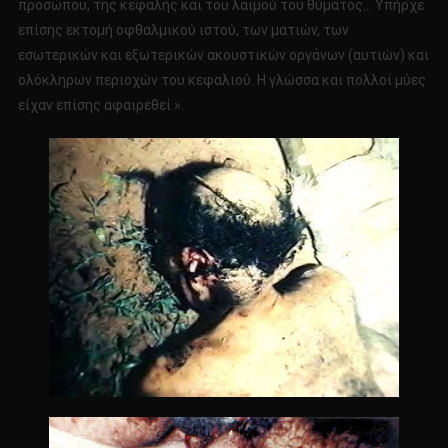
προσώπου, της κεφαλής και του λαιμού του θύματος… Υπήρχε
επίσης εκτομή οφθαλμικού ιστού, των ματιών, των
εσωτερικών και εξωτερικών ακουστικών οργάνων (αυτιών) και
ολόκληρων περιοχών του κεφαλιού. Η γλώσσα και πολλοί μύες
είχαν επίσης αφαιρεθεί ».