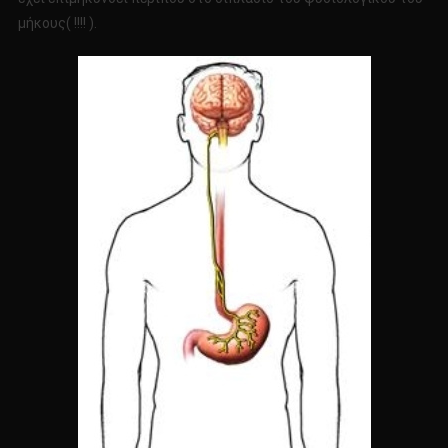
μήκους( !!!! ).