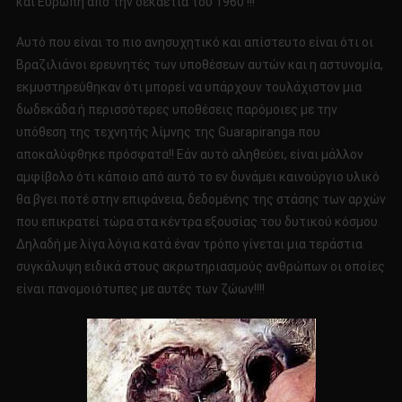
και Ευρώπη από την δεκαετία του 1960 !!!
Αυτό που είναι το πιο ανησυχητικό και απίστευτο είναι ότι οι
Βραζιλιάνοι ερευνητές των υποθέσεων αυτών και η αστυνομία,
εκμυστηρεύθηκαν ότι μπορεί να υπάρχουν τουλάχιστον μια
δωδεκάδα ή περισσότερες υποθέσεις παρόμοιες με την
υπόθεση της τεχνητής λίμνης της Guarapiranga που
αποκαλύφθηκε πρόσφατα!! Εάν αυτό αληθεύει, είναι μάλλον
αμφίβολο ότι κάποιο από αυτό το εν δυνάμει καινούργιο υλικό
θα βγει ποτέ στην επιφάνεια, δεδομένης της στάσης των αρχών
που επικρατεί τώρα στα κέντρα εξουσίας του δυτικού κόσμου.
Δηλαδή με λίγα λόγια κατά έναν τρόπο γίνεται μια τεράστια
συγκάλυψη ειδικά στους ακρωτηριασμούς ανθρώπων οι οποίες
είναι πανομοιότυπες με αυτές των ζώων!!!!