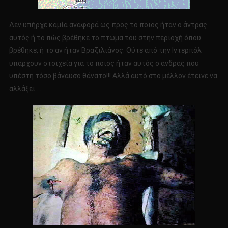
Δεν υπήρχε καμία αναφορά ως προς το ποιος ήταν ο άντρας
αυτός ή το πώς βρέθηκε το πτώμα του στην περιοχή όπου
βρέθηκε, ή το αν ήταν Βραζιλιάνος. Ούτε από την Ιντερπόλ
υπάρχουν στοιχεία για το ποιος ήταν αυτός ο άνδρας που
υπέστη τόσο βάναυσο θάνατο!!! Αλλά αυτό στο μέλλον έτεινε να
αλλάξει….