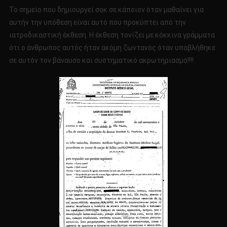
Το σημείο που δημιουργεί σοκ σε κάποιον όταν μαθαίνει για
αυτήν την υπόθεση είναι αυτό που προκύπτει από την
ιατροδικαστική έκθεση. Η έκθεση τονίζει με κόκκινα γράμματα
ότι ο άνθρωπος αυτός ήταν ακόμη ζωντανός όταν υποβλήθηκε
σε αυτόν τον βάναυσο και συστηματικό ακρωτηριασμό!!!!