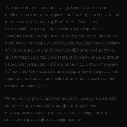
Αν και η τοπική αστυνομία δεν είχε ξαναδεί κάτι τέτοιο
υπέθεσε ότι ήταν κάποιος φόνος από αυτούς που γίνονται που
και που στις ζούγκλες της Βραζιλίας…. Αλλά όταν
ολοκληρώθηκε η νεκροτομή τα ερωτήματα άρχισαν να
προκύπτουν για το εύρημα αυτό κατά χιλιάδες και άρχισαν να
διατυπώνονται τρομακτικές θεωρίες, θεωρίες που ανατρέψαν
την θεωρία μιας κοινής δολοφονίας !!!Στην ιατροδικαστική
έκθεση νεκροψίας περιγράφεται μια δολοφονική φρικιαστική
χειρουργική επέμβαση κατά την οποία ο αγνώστων στοιχείων
άνδρας υποβλήθηκε σε εκτομή στα χέρια των δολοφόνων του
παρόμοια με εκείνες που βρέθηκαν από τους ερευνητές των
ακρωτηριασμών ζώων!!
Όποιοι και να ήταν οι δράστες, φαίνεται να είχαν ένα επίπεδο
εκπληκτικής χειρουργικής ακρίβειας. Είχαν πολύ
συγκεκριμένη στόχευση για το τι μέρη του σώματος και τι
εσωτερικά όργανα ήθελαν να αφαιρέσουν…..