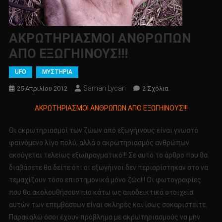
ΑΚΡΩΤΗΡΙΑΣΜΟΙ ΑΝΘΡΩΠΩΝ
ΑΠΟ ΕΞΩΓΗΙΝΟΥΣ!!!
UFO
ΜΥΣΤΗΡΙΑ
Saman Lycan
Στο
25 Απριλίου 2012
2 Σχόλια
ΑΚΡΩΤΗΡΙΑΣΜΟΙ
ΑΚΡΩΤΗΡΙΑΣΜΟΙ ΑΝΘΡΩΠΩΝ ΑΠΟ ΕΞΩΓΗΙΝΟΥΣ!!!
ΑΝΘΡΩΠΩΝ
ΑΠΟ
Οι ακρωτηριασμοί των ζώων από εξωγήινους είναι γνωστό
ΕΞΩΓΗΙΝΟΥΣ!!!
φαινόμενο λίγο πολύ, αλλά ο ακρωτηριασμός ανθρώπων
ακούγεται τελείως εξωπραγματικό!!! Σε αυτό το άρθρο που θα
διαβάσετε θα δείτε ότι οι εξωγήινοι δεν περιορίστηκαν στο να
τεμαχίζουν τόσο επιστημονικά μόνο ζώα!!! Οι φωτογραφίες
που θα ακολουθήσουν πιο κάτω ως αποδεικτικά στοιχεία
αυτών των επεμβάσεων είναι σκληρές και ίσως σοκαριστείτε.
Παρακαλώ όσοι έχουν πρόβλημα με ακρωτηριασμούς να μην