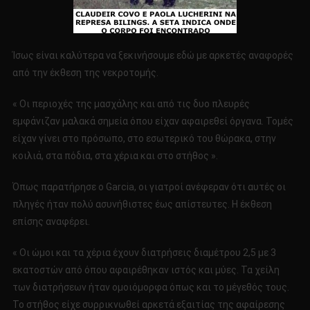
Ίσως είναι καλύτερα να ξεκινήσουμε εδώ με αρκετές αναφορές
από την έκθεση της νεκροτομής.
« Οι περιοχές της μασχάλης και από τις δυο πλευρές
εμφάνιζαν μαλακά σημεία όπου είχαν αφαιρεθεί όργανα. Τομές
είχαν γίνει στο πρόσωπο, στο εσωτερικό του θώρακα, στην
κοιλιά, στα πόδια, στα χέρια και στο στήθος ».
Όπως παρατήρησε ο Garcia, οι γιατροί ανέφεραν ότι αυτές οι
πληγές ήταν πολύ ασυνήθιστες έως απίστευτες. Η έκθεση
επίσης αναφέρει.
« Οι ώμοι και τα χέρια έχουν διατρήσεις διαμέτρου 2,5 με 3
εκατοστών από όπου αφαιρέθηκαν ιστός και μύες. Τα χείλη
των διατρήσεων ήταν ομοιόμορφα όπως και το μέγεθός τους.
Το στήθος είχε συρρικνωθεί αρκετά εξαιτίας της αφαίρεσης