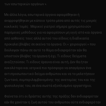
των εσωτερικών οργάνων ».
Με άλλα λόγια, εσωτερικά όργανα αφαιρέθηκαν ή
αναρροφήθηκαν με κάποιο τρόπο μέσα από αυτές τις μικρές
κυκλικές τομές. Μερικοί γιατροί σήμερα χρησιμοποιούν
παρόμοιες μεθόδους για να αφαιρέσουν μη υγιή ιστό και όργανα
από ασθενείς τους αλλά αυτού του είδους η διαδικασία
προκαλεί βλάβες σε εκείνα τα όργανα. Οι « χειρουργοί » που
δούλεψαν πάνω σε αυτό το θύμα ενδιαφερόταν εάν θα
υποστούν βλάβες τα όργανα ή όχι; Τι είδους δείγματα
αναζητούσαν; Τι είδους έρευνα είναι αυτή; Δεν θα ήταν
ευκολότερο και ιατρικά πιο πρόσφορο να απαγάγουν ένα
αντιπροσωπευτικό δείγμα ανθρώπου και να το μελετήσουν
ζωντανό, συμπεριλαμβανομένης της ανατομίας του και της
φυσιολογίας του, σε ένα σωστά εξοπλισμένο εργαστήριο;
Φαίνεται ότι οι δράστες αυτής της πράξης δεν ενδιαφερόταν
εάν θα χανόταν η ζωή αυτού του ανθρώπου ούτε ενδιαφερόταν