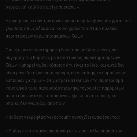
στοματική κοιλότητα είχε αδειάσει ».
Η αφαίρεση αυτών των οργάνων, συμπεριλαμβανομένης και της
γλώσσας όπως εδώ, είναι κοινό χαρακτηριστικό πολλών
περιπτώσεων ακρωτηριασμένων ζώων.
Όπως σωστά παρατήρησε η Encarnacion Garcia, εάν γίνει
σύγκριση του θύματος με περιπτώσεις ακρωτηριασμένων
ζώων, « μπορεί να δει κάποιος ότι είναι το ίδιο και αυτό δεν
είναι μόνο δικό μου συμπέρασμα, είναι επίσης το συμπέρασμα
έμπειρων γιατρών ». Οι γιατροί κατέληξαν στο συμπέρασμα
τους αφού τους παρουσιάστηκαν φωτογραφίες παρόμοιων
περιπτώσεων ακρωτηριασμένων ζώων, περιπτώσεις τις
οποίες δεν γνώριζαν από πριν.
Η έκθεση νεκροψίας/νεκροτομής συνεχίζει αναφέροντας:
« Υπήρχε εκτεταμένη αφαίρεση ιστών σε πολλά σημεία του