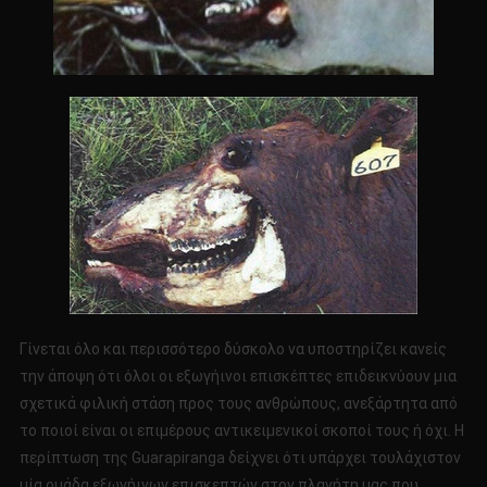
Γίνεται όλο και περισσότερο δύσκολο να υποστηρίζει κανείς
την άποψη ότι όλοι οι εξωγήινοι επισκέπτες επιδεικνύουν μια
σχετικά φιλική στάση προς τους ανθρώπους, ανεξάρτητα από
το ποιοί είναι οι επιμέρους αντικειμενικοί σκοποί τους ή όχι. Η
περίπτωση της Guarapiranga δείχνει ότι υπάρχει τουλάχιστον
μία ομάδα εξωγήινων επισκεπτών στον πλανήτη μας που