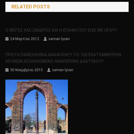
RELATED POSTS
Ο ΜΕΓΑΣ ΑΛΕΞΑΝΔΡΟΣ ΚΑΙ Η ΕΠΑΦΗ ΠΟΥ ΕΙΧΕ ΜΕ UFO!!!!
24 Μαρτίου 2012
saman lycan
ΠΡΩΤΗ ΠΑΝΕΛΛΗΝΙΑ ΑΝΑΦΟΡΑ!!!! ΤΟ 100 ΕΚΑΤΟΜΜΥΡΙΩΝ
ΧΡΟΝΩΝ ΑΠΟΛΙΘΩΜΕΝΟ ΑΝΘΡΩΠΙΝΟ ΔΑΧΤΥΛΟ!!!!
30 Νοεμβρίου 2015
saman lycan