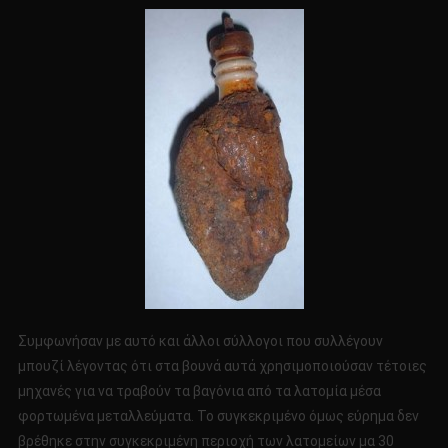
Συμφωνήσαν με αυτό και άλλοι σύλλογοι που συλλέγουν
μπουζί λέγοντας ότι στα βουνά αυτά χρησιμοποιούσαν τέτοιες
μηχανές για να τραβούν τα βαγόνια από τα λατομία μέσα
φορτωμένα μεταλλεύματα. Το συγκεκριμένο όμως εύρημα δεν
βρέθηκε στην συγκεκριμένη περιοχή των λατομείων μα 30