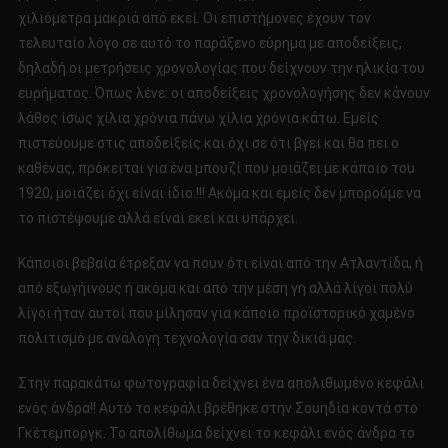
χιλιόμετρα μακριά από εκεί. Οι επιστήμονες έχουν τον
τελευταίο λόγο σε αυτό το παράξενο εύρημα με αποδείξεις,
δηλαδή οι μετρήσεις χρονολογίας που δείχνουν την ηλικία του
ευρήματος. Όπως λένε: οι αποδείξεις χρονολογήσης δεν κάνουν
λάθος ίσως χίλια χρόνια πάνω χίλια χρόνια κάτω. Εμείς
πιστεύουμε στις αποδείξεις και όχι σε ότι βγει και θα πει ο
καθένας, πρόκειται για ένα μπουζί που μοιάζει με κάποιο του
1920, μοιάζει όχι είναι ίδιο.!!! Ακόμα και εμείς δεν μπορούμε να
το πιστέψουμε αλλά είναι εκεί και υπάρχει.
Κάποιοι βεβαία έτρεξαν να πουν ότι είναι από την Ατλαντίδα, ή
από εξωγήινους ή ακόμα και από την μέση γη αλλά λίγοι πολύ
λίγοι ήταν αυτοί που μίλησαν για κάποιο προϊστορικό χαμένο
πολιτισμό με ανάλογη τεχνολογία σαν την δικιά μας.
Στην παρακάτω φωτογραφία δείχνει ένα απολιθωμένο κεφάλι
ενός άνδρα!! Αυτό το κεφάλι βρέθηκε στην Σουηδία κοντά στο
Γκέτεμποργκ. Το απολίθωμα δείχνει το κεφάλι ενός άνδρα το