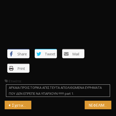
Share
Tweet
Mail
Print
Ετικέτα:
ΑΡΧΑΙΑ ΠΡΟΙΣΤΟΡΙΚΑ ΑΠΙΣΤΕΥΤΑ ΑΠΟΛΙΘΩΜΕΝΑ ΕΥΡΗΜΑΤΑ
ΠΟΥ ΔΕΝ ΕΠΡΕΠΕ ΝΑ ΥΠΑΡΧΟΥΝ !!!!!!! part 1.
Πλοήγηση
Σχετικά με την μέση γη part 24
ΝΕΦΕΛΙΜ !!!;;!!! ΟΙ ΥΠΕΡ ΑΝΘΡΩΠΟΙ ΚΑΠΟΙΟΥ ΧΑΜΕΝΟΥ ΠΟΛΙΤΙΣΜΟΥ !!;;!!
άρθρων