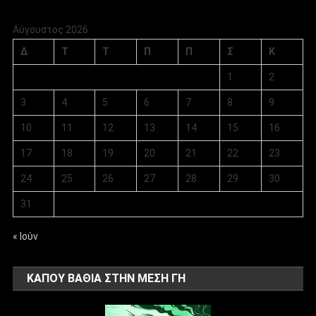
Αύγουστος 2026
Δ
Τ
Τ
Π
Π
Σ
Κ
1
2
3
4
5
6
7
8
9
10
11
12
13
14
15
16
17
18
19
20
21
22
23
24
25
26
27
28
29
30
31
« Ιούν
ΚΑΠΟΥ ΒΑΘΙΑ ΣΤΗΝ ΜΕΣΗ ΓΗ