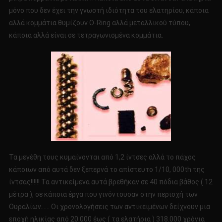
μόνο που δεν έχει την γνωστή ιδιότητα του ελατηρίου, κάποια
αλλά κομμάτια θυμίζουν O-Ring αλλά μεταλλικού τύπου,
κάποια αλλά είναι σε τετραγωνισμένα κομμάτια.
Τα μεγέθη τους κυμαίνονται από 1,2 ίντσες αλλά το πάχος
κάποιων από αυτά δεν ξεπερνά το απίστευτο 1/10, 000th της
ίντσας!!!!!! Τα αντικείμενα αυτά βρεθήκαν σε 40 πόδια βάθος ( 12
μέτρα ), σε κάποια έργα που γινόντουσαν στην περιοχή των
Ουραλίων…… Οι χρονολογήσεις των αντικειμένων δείχνουν μια
εποχή ηλικίας από 20.000 έως ( τα ελατήρια ) 318.000 χρόνια