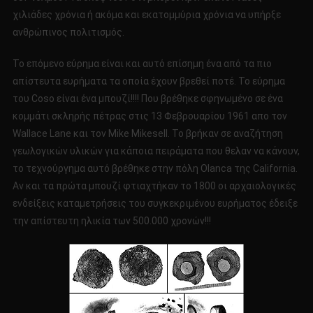
χιλιάδες χρόνια ή ακόμα και εκατομμύρια χρόνια να υπήρξε
ανθρώπινος πολιτισμός.
Το επόμενο εύρημα είναι και αυτό επίσημη ένα από τα πιο
απίστευτα ευρήματα τα οποία έχουν βρεθεί ποτέ. Το εύρημα
του Coso είναι ένα μπουζί!!!! Που βρέθηκε σφηνωμένο σε ένα
κομμάτι σκληρής πέτρας στις 13 Φεβρουαρίου 1961 απo τον
Wallace Lane και τον Mike Mikesell. Το βρήκαν σε αναζήτηση
γεωλογικών υλικών για κάποια πειράματα που θελαν να κάνουν,
το τεχνούργημα αυτό βρέθηκε στην πόλη Olanca της California.
Αν και τα πρώτα μπουζί φτιαχτήκαν το 1800 οι αρχαιολογικές
ενδείξεις καταμετρήσεις του συγκεκριμένου ευρήματος έδειξε
την απίστευτη ηλικία των 500.000 χρονών!!!