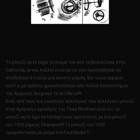
Το μπουζί αυτό πήρε το όνομα του από τα βουνά Coso στην
California, αν και πολλοί είναι αυτοί που προσπάθησαν να
αποδείξουν ότι είναι μια άνοστη φάρσα, δεν τα κατάφεραν
γιατί οι μετρήσεις χρονολογήσεων από πολλά πανεπιστήμια
της Αμερικής δείχνουν το αντίθετο!!!!
Ένας από τους πιο γνωστούς συλλόγους που συλλέγουν μπουζί
στην Αμερική ο πρόεδρος της Tsad Windham είπε ότι το
μπουζί αυτό έχει καταπληκτικές ομοιότητες με ένα μπουζί
του 1920 μάρκας Champion!!! To μπουζί του 1920
τροφοδοτούσε με ρεύμα ένα Ford Model T.