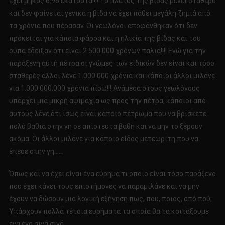
έχει μήκος 6.96 εκατοστά!!!! Το πλάτος της βίδας μένει σταθερό
και δεν φαίνεται γενικά η βίδα να έχει πάθει μεγάλη ζημιά από
τα χρόνια που πέρασαν. Οι γεωλόγοι αποφάνθηκαν ότι δεν
πρόκειται για κάποια φάρσα και η ηλικία της βίδας και του
ούπα έδειξαν ότι είναι 2.500.000 χρόνων παλιά!!!! Ενώ για την
παράξενη αυτή πέτρα οι γνώμες των ειδικών δεν είναι και τόσο
σταθερές άλλοι λένε 1.000.000 χρόνια και κάποιοι άλλοι μιλάνε
για 1.000.000.000 χρόνια πίσω!!! Ανάμεσα στους γεωλόγους
υπάρχει μια μικρή αψιμαχία ως προς την πέτρα, κάποιοι από
αυτούς λένε ότι ίσως είναι κάποιο πέτρωμα που να βρίσκετε
πολύ βαθιά στην γη σε απίστευτα βάθη και να μην το ξέρουν
ακόμα. Οι άλλοι μιλάνε για κάποιο είδος μετεωρίτη που να
έπεσε στην γη……
Όπως και να έχει είναι ένα εύρημα τι οποίο είναι τόσο παράξενο
που έχει κάνει τους επιστήμονες να παραμιλάνε και να μην
έχουν να δώσουν μια λογική εξήγηση πως, που, ποιος, από πού;
Υπάρχουν πολλά τέτοια ευρήματα τα οποία θα τα κοιτάξουμε
ένα ένα σιγά σιγά.