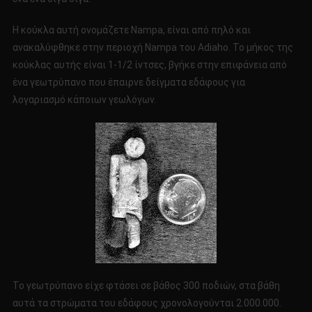
Η κούκλα αυτή ονομάζετε Nampa, είναι από πηλό και
ανακαλύφθηκε στην περιοχή Nampa του Αdiaho. Το μήκος της
κούκλας αυτής είναι 1-1/2 ίντσες, βγήκε στην επιφάνεια από
ένα γεωτρύπανο που έπαιρνε δείγματα εδάφους για
λογαριασμό κάποιων γεωλόγων.
Το γεωτρύπανο είχε φτάσει σε βάθος 300 ποδιών, στα βάθη
αυτά τα στρώματα του εδάφους χρονολογούνται 2.000.000.