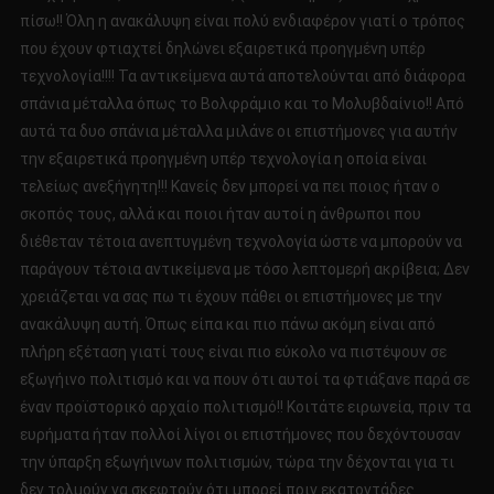
πίσω!! Όλη η ανακάλυψη είναι πολύ ενδιαφέρον γιατί ο τρόπος
που έχουν φτιαχτεί δηλώνει εξαιρετικά προηγμένη υπέρ
τεχνολογία!!!! Τα αντικείμενα αυτά αποτελούνται από διάφορα
σπάνια μέταλλα όπως το Βολφράμιο και το Μολυβδαίνιο!! Από
αυτά τα δυο σπάνια μέταλλα μιλάνε οι επιστήμονες για αυτήν
την εξαιρετικά προηγμένη υπέρ τεχνολογία η οποία είναι
τελείως ανεξήγητη!!! Κανείς δεν μπορεί να πει ποιος ήταν ο
σκοπός τους, αλλά και ποιοι ήταν αυτοί η άνθρωποι που
διέθεταν τέτοια ανεπτυγμένη τεχνολογία ώστε να μπορούν να
παράγουν τέτοια αντικείμενα με τόσο λεπτομερή ακρίβεια; Δεν
χρειάζεται να σας πω τι έχουν πάθει οι επιστήμονες με την
ανακάλυψη αυτή. Όπως είπα και πιο πάνω ακόμη είναι από
πλήρη εξέταση γιατί τους είναι πιο εύκολο να πιστέψουν σε
εξωγήινο πολιτισμό και να πουν ότι αυτοί τα φτιάξανε παρά σε
έναν προϊστορικό αρχαίο πολιτισμό!! Κοιτάτε ειρωνεία, πριν τα
ευρήματα ήταν πολλοί λίγοι οι επιστήμονες που δεχόντουσαν
την ύπαρξη εξωγήινων πολιτισμών, τώρα την δέχονται για τι
δεν τολμούν να σκεφτούν ότι μπορεί πριν εκατοντάδες