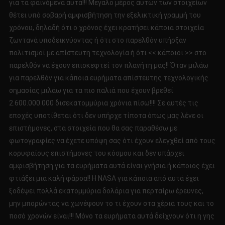
για τα φαινόμενα αυτά!!! Μεγάλο μέρος αυτών των στοιχείων
!!!!!!!
θέτει υπό σοβαρή αμφισβήτηση την εξελικτική γραμμή του
Part
χρόνου, δηλαδή ότι ο χρόνος έχει κρατήσει κάποια στοιχεία
1.
ζωντανά υποδεικνύοντας ή ότι στο παρελθόν υπήρξαν
πολιτισμοί με απίστευτη τεχνολογία ή ότι << κάποιοι >> στο
παρελθόν να έχουν επισκεφτεί τον πλανήτη μας!! Όταν μιλάω
για παρελθόν για κάποια ευρήματα απίστευτης τεχνολογικής
σημασίας μιλάω για τα πιο παλιά που έχουν βρεθεί
2.600.000.000 δισεκατομμύρια χρόνια πίσω!!!! Σε αυτές τις
εποχές υποτίθεται ότι δεν υπήρχε τίποτα όπως μας λένε οι
επιστήμονες, στα στοιχεία που θα σας παραθέσω με
φωτογραφίες να έχετε υπόψη σας ότι έχουν ελεγχθεί από τους
κορυφαίους επιστήμονες του κόσμου και δεν υπάρχει
αμφισβήτηση για τα ευρήματα αυτά είναι γνήσια ή κάποιος έχει
φτιάξει μια καλή φάρσα!! Η NASA για κάποια από αυτά έχει
ξοδέψει πολλά εκατομμύρια δολάρια για περταίρω έρευνες,
μην μπορώντας να χωνέψουν το τι έχουν στα χέρια τους και το
ποσό χρονών είναι!!! Μόνο τα ευρήματα αυτά δείχνουν ότι η γης