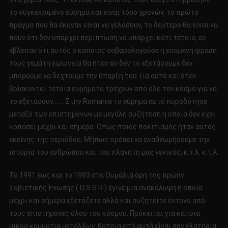
το συγκεκριμένο εύρημα και είναι τόσο χρονών, το πρώτο
πράγμα που θα έκαναν είναι να γελάσουν, το δεύτερο θα είναι να
πουν ότι δεν υπάρχει περίπτωση να υπάρχει κάτι τέτοιο, αν
έβλεπαν ότι αυτός ο κάποιος σοβαρολογούσε η επόμενη φράση
τους γεμάτη ειρωνεία θα ήταν αν δεν το εξετάσουμε δεν
μπορούμε να δεχτούμε την ύπαρξη του. Για αυτό και όταν
βρίσκονται τέτοια ευρήματα τρέχουν από όλο τον κόσμο για να
το εξετάσουν……. Στην Romania το εύρημα αυτό πυροδότησε
μεταξύ των επιστημόνων με μεγάλη συζήτηση η οποία δεν έχει
κοπάσει μέχρι και σήμερα. Όπως ποιος πολιτισμός ήταν αυτός
εκείνης της περιόδου; Μήπως πρέπει να αναθεωρήσουμε την
ιστορία του ανθρώπου και του πλανήτη μας γενικός; κ.τ.λ. κ.τ.λ.
Το 1991 έως και το 1993 στα Ουράλια όρη της πρώην
Σοβιετικής Ένωσης ( U.S.S.R ) έγινε μια ανακάλυψη η οποία
μέχρι και σήμερα εξετάζετε αλλά και συζητείτε έντονα από
τους επιστήμονες όλου του κόσμου. Πρόκειται για κάποια
μικρά κομμάτια μετάλλων. Κάποια από αυτά είναι σαν ελατήρια