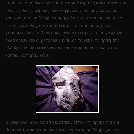
οποίο και αποθανάτισε κάποιος προϊστορικός καλλιτέχνης με
όλες τις λεπτομέρειες των εκφράσεων του μοντέλου που
χρησιμοποιούσε. Μέχρι στιγμής όλα ήταν καλά πιστεύοντας
ότι οι αρχαιολόγοι είχαν βρει κάτι το οποίο ίσως ήταν
χιλιάδων χρονών. Όταν όμως ανακατεύτηκαν και οι γεωλόγοι
αλλά και έγιναν οι μετρήσεις ηλικίας του εκεί τα πράγματα
άλλαξαν δραματικά κάνοντας τους επιστήμονες όλου του
κόσμου να παραμιλάνε….
Οι γεωλόγοι όλοι όσοι το εξέτασαν είπαν ότι πρόκειται για
Πυριτόλιθο, αυτό αποτελεί ένα τεράστιο πρόβλημα για την