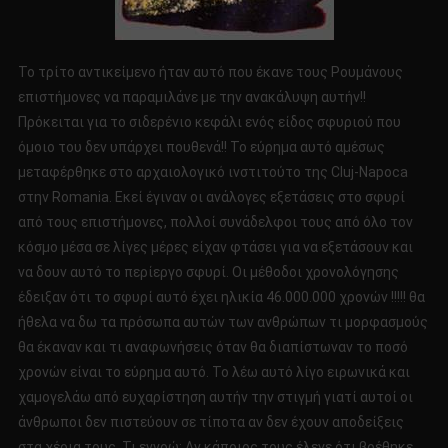
Το τρίτο αντικείμενο ήταν αυτό που έκανε τους Ρουμάνους
επιστήμονες να παραμιλάνε με την ανακάλυψη αυτήν!!
Πρόκειται για το σιδερένιο κεφάλι ενός είδος σφυριού που
όμοιο του δεν υπάρχει πουθενά!! Το εύρημα αυτό αμέσως
μεταφέρθηκε στο αρχαιολογικό ινστιτούτο της Cluj-Napoca
στην Romania. Εκεί έγιναν οι ανάλογες εξετάσεις στο σφυρί
από τους επιστήμονες, πολλοί συνάδελφοι τους από όλο τον
κόσμο μέσα σε λίγες μέρες είχαν φτάσει για να εξετάσουν και
να δουν αυτό το περίεργο σφυρί. Οι μέθοδοι χρονολόγησης
έδειξαν ότι το σφυρί αυτό έχει ηλικία 46.000.000 χρονών !!!!! θα
ήθελα να δω τα πρόσωπα αυτών των ανθρώπων τι μορφασμούς
θα έκαναν και τι αναφωνήσεις όταν θα διαπίστωναν το ποσό
χρονών είναι το εύρημα αυτό. Το λέω αυτό λίγο ειρωνικά και
χαμογελάω από ευχαρίστηση αυτήν την στιγμή γιατί αυτοί οι
άνθρωποι δεν πιστεύουν σε τίποτα αν δεν έχουν αποδείξεις
στα χέρια τους. Τι εννοώ; Αν κάποιος τους έλεγε ότι βρέθηκε