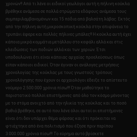
χρονών!! Από τι λένε οι ειδικοί γεωλόγοι αυτή η πήλινη κούκλα
βρέθηκε ανάμεσα σε πολλά στρώματα εδάφους ανάμεσα τους
συμπεριλαμβανομένων και 15 πόδια από βαλσάτη λάβας. Εκτός
από την πήλινη αυτή μικροσκοπική κούκλα στην επιφάνεια το
τρυπάνι έφερε και πολλές πήλινες μπάλες!! Η κούκλα αυτή έχει
κάποια μικρά κομμάτια μετάλλου στο κεφάλι αλλά και στις
κλειδώσεις των ποδιών αλλά και των χεριών. Έτσι
υποδουλώνει ότι είναι κάποιας αρχαίας προελεύσεως όπως
είπαν κάποιοι ειδικοί. Όταν έγιναν οι ανάλογες μετρήσεις
χρονολογίας της κούκλας με τους γνωστούς τρόπους
χρονολόγησης που έχουν οι αρχαιολόγοι έδειξε το απίστευτο
νούμερο 2.500.000 χρόνια πίσω!!! Όταν μαθεύτηκε το
περιστατικό πολλοί επιστήμονες από όλο τον κόσμο μένοντας
με το στόμα ανοιχτό από την ηλικία της κούκλας και το ποσό
βαθιά βρέθηκε, σε αυτό που λένε όλοι αυτοί οι επιστήμονες
είναι ότι δεν υπάρχει θέμα φάρσας και ότι πρόκειται να
φτιάχτηκε από ένα πολιτισμό που έζησε πριν περίπου
3.000.000 χρόνια πίσω!!! Το εύρημα αυτό βρίσκετε