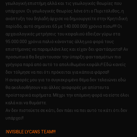
γεωλογική επιστήμη αλλά και τις γεωλογικές θεωρίες που
υπάρχουν. Οι γεωλογικές θεωρίες λένε ότι ο Πυριτόλιθος, η
ανάπτυξη του δηλαδή άρχισε να δημιουργείτε στην Κρητιδική
περίοδο, αυτό σημαίνει 65 με 140.000.000 χρόνια πίσω!!!! Οι
αρχαιολογικές μετρήσεις του κεφαλιού έδειξαν γύρω στα
95.000.000 χρόνια παλιό κάνοντας άλλη μια φορά τους
επιστήμονες να παραμιλάνε λες και είχαν δει φαντάσματα!! Αν
προσωπικά θα δεχόντουσαν την ύπαρξη φαντασμάτων πιο
γρήγορα παρά από αυτό το απολιθωμένο κεφάλι!! Εδώ κανείς
δεν τόλμησε να πει ότι πρόκειται για κάποια φάρσα!!
Η αναφορές μου για το συγκεκριμένο θέμα δεν τελειώνει εδώ
θα ακολουθήσουν και άλλες αναφορές με απίστευτα
προϊστορικά ευρήματα. Μέχρι την επόμενη φορά να είστε όλοι
καλά και να θυμάστε.
Αν δεν πιστεύετε σε κάτι, δεν πάει να πει αυτό το κάτι ότι δεν
υπάρχει!!
I
NVISIBLE LYCANS TEAM!!!