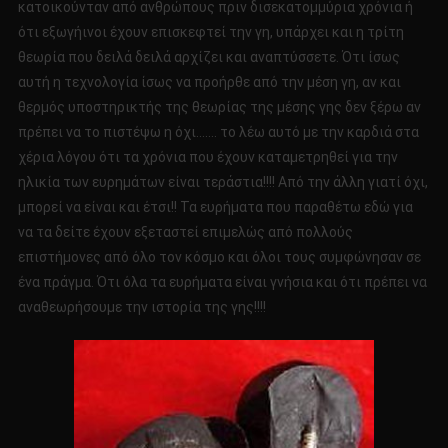
κατοικούνταν από ανθρώπους πριν δισεκατομμύρια χρόνια ή
ότι εξωγήινοι έχουν επισκεφτεί την γη, υπάρχει και η τρίτη
θεωρία που δειλά δειλά αρχίζει και αναπτύσσετε. Ότι ίσως
αυτή η τεχνολογία ίσως να προήρθε από την μέση γη, αν και
θερμός υποστηρικτής της θεωρίας της μέσης γης δεν ξέρω αν
πρέπει να το πιστέψω η όχι……. το λέω αυτό με την καρδιά στα
χέρια λόγου ότι τα χρόνια που έχουν καταμετρηθεί για την
ηλικία των ευρημάτων είναι τεράστια!!!! Από την άλλη γιατί όχι,
μπορεί να είναι και έτσι!! Τα ευρήματα που παραθέτω εδώ για
να τα δείτε έχουν εξεταστεί επιμελώς από πολλούς
επιστήμονες από όλο τον κόσμο και όλοι τους συμφώνησαν σε
ένα πράγμα. Ότι όλα τα ευρήματα είναι γνήσια και ότι πρέπει να
αναθεωρήσουμε την ιστορία της γης!!!!