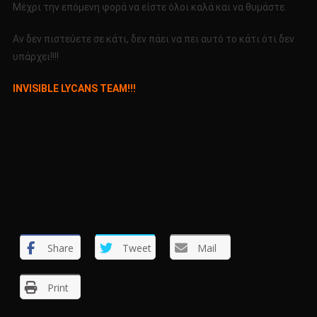
Μέχρι την επόμενη φορά να είστε όλοι καλά και να θυμάστε.
Αν δεν πιστεύετε σε κάτι, δεν πάει να πει αυτό το κάτι ότι δεν
υπάρχει!!!!
INVISIBLE LYCANS TEAM!!!
Share
Tweet
Mail
Print