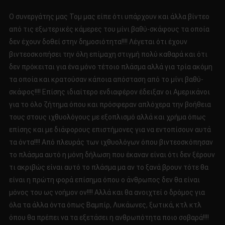
Ο συνεργάτης μας Τομ μας είπε ότι υπάρχουν και άλλα βίντεο
από τις εξωτερικές κάμερες του μίνι βαθύ-σκάφους τα οποία
δεν έχουν δοθεί στην δημοσιότητα!!!! Λέγεται ότι έχουν
βιντεοσκοπήσει την όλη επίμαχη στιγμή πολύ καθαρά και ότι
δεν πρόκειται για ένα μόνο τέτοιο πλάσμα αλλά για τρία ακόμη
τα οποία και κρατούσαν κάποια απόσταση από το μίνι βαθύ-
σκάφος!!!! Επίσης ιδιαίτερο ενδιαφέρον έδειξαν οι Αμερικάνοι
για το όλο ζήτημα όπου και πρόσφεραν απλόχερα την βοήθεια
τους στους ιχθυολόγους με εξοπλισμό αλλά και χρήμα όπως
επίσης και με διάφορους επιστήμονες για να εντοπίσουν αυτά
τα όντα!!!! Από πλευράς των ιχθυολόγων όπου βιντεοσκόπησαν
το πλάσμα αυτό η μόνη δήλωση που έκαναν είναι ότι δεν ξέρουν
τι ακριβώς είναι αυτό το πλάσμα μα αν το ξανά βρουν τότε θα
είναι η πρώτη φορά επίσημα όπου ο άνθρωπος δεν θα είναι
μόνος του ως νοήμον ον!!!! Αλλά και θα ανοιχτεί ο δρόμος για
όλα τα άλλα όντα όπως Βαμπίρ, Λυκάωνες, ξωτικά, κτλ κτλ
όπου θα πρέπει να τα εξετάσει η ανθρωπότητα ποιο σοβαρά!!!!