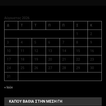
Αύγουστος 2026
Δ
Τ
Τ
Π
Π
Σ
Κ
1
2
3
4
5
6
7
8
9
10
11
12
13
14
15
16
17
18
19
20
21
22
23
24
25
26
27
28
29
30
31
« Ιούν
ΚΑΠΟΥ ΒΑΘΙΑ ΣΤΗΝ ΜΕΣΗ ΓΗ