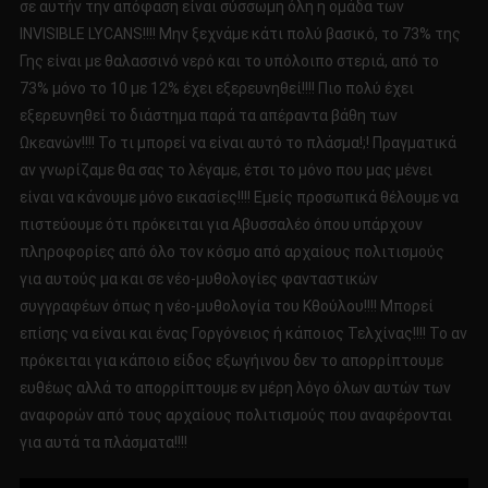
σε αυτήν την απόφαση είναι σύσσωμη όλη η ομάδα των
INVISIBLE LYCANS!!!! Μην ξεχνάμε κάτι πολύ βασικό, το 73% της
Γης είναι με θαλασσινό νερό και το υπόλοιπο στεριά, από το
73% μόνο το 10 με 12% έχει εξερευνηθεί!!!! Πιο πολύ έχει
εξερευνηθεί το διάστημα παρά τα απέραντα βάθη των
Ωκεανών!!!! Το τι μπορεί να είναι αυτό το πλάσμα!;! Πραγματικά
αν γνωρίζαμε θα σας το λέγαμε, έτσι το μόνο που μας μένει
είναι να κάνουμε μόνο εικασίες!!!! Εμείς προσωπικά θέλουμε να
πιστεύουμε ότι πρόκειται για Αβυσσαλέο όπου υπάρχουν
πληροφορίες από όλο τον κόσμο από αρχαίους πολιτισμούς
για αυτούς μα και σε νέο-μυθολογίες φανταστικών
συγγραφέων όπως η νέο-μυθολογία του Κθούλου!!!! Μπορεί
επίσης να είναι και ένας Γοργόνειος ή κάποιος Τελχίνας!!!! Το αν
πρόκειται για κάποιο είδος εξωγήινου δεν το απορρίπτουμε
ευθέως αλλά το απορρίπτουμε εν μέρη λόγο όλων αυτών των
αναφορών από τους αρχαίους πολιτισμούς που αναφέρονται
για αυτά τα πλάσματα!!!!