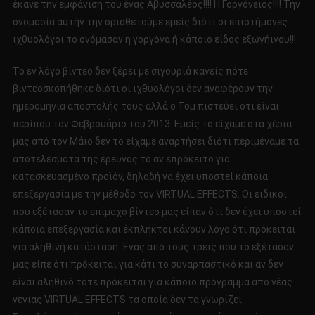
έκανε την εμφάνιση του ένας Αβυσσαλέος!!!! Η Γοργόνειος!!!! Την
ονομασία αυτήν την οριοθετούμε εμείς διότι οι επιστήμονες
ιχθυολόγοι το ονόμασαν η γοργόνα ή κάποιο είδος εξωγήινου!!!
Το εν λόγο βίντεο δεν ξέρει με σιγουριά κανείς πότε
βιντεοσκοπήθηκε διότι οι ιχθυολόγοι δεν αναφέρουν την
ημερομηνία αποστολής τους αλλά ο Τομ πιστεύει ότι είναι
περίπου τον Φεβρουάριο του 2013. Εμείς το είχαμε στα χέρια
μας από τον Μάιο δεν το είχαμε αναρτήσει διότι περιμέναμε τα
αποτελέσματα της έρευνας το αν επρόκειτο για
κατασκευασμένο προϊόν, δηλαδή να έχει υποστεί κάποια
επεξεργασία με την μέθοδο τον VIRTUAL EFFECTS. Oι ειδικοί
που εξέτασαν το επίμαχο βίντεο μας είπαν ότι δεν έχει υποστεί
κάποια επεξεργασία και έκπληκτοι κάνουν λόγο ότι πρόκειται
για αληθινή κατάσταση. Ένας από τους τρεις που το εξέτασαν
μας είπε ότι πρόκειται για κάτι το συναρπαστικό και αν δεν
είναι αληθινό τότε πρόκειται για κάποιο πρόγραμμα από νέας
γενιάς VIRTUAL EFFECTS τα οποία δεν τα γνωρίζει.