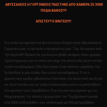
Το
ΑΒΥΣΣΑΛΕΟΣ Η ΓΟΡΓΟΝΕΙΟΣ ΠΙΑΣΤΗΚΕ ΑΠΟ ΚΑΜΕΡΑ ΣΕ 3000
ΑΒΥΣΣΑΛ
ΠΟΔΙΑ ΒΑΘΟΣ!!!!
Η
ΓΟΡΓΟΝΕΙ
AΠΙΣΤΕΥΤΟ ΒΙΝΤΕΟ!!!!
ΠΙΑΣΤΗΚΕ
ΑΠΟ
ΚΑΜΕΡΑ
ΣΕ
Ένα πολύ συναρπαστικό βίντεο όπου δείχνει έναν Αβυσσαλέο ή
3000
Γοργόνειο μας το έστειλε ο συνεργάτης μας Τομ Άντερσον από
ΠΟΔΙΑ
την Αγγλία!!!! Πρόκειται για ένα μίνι βαθύ-σκάφος όπου χωράει
ΒΑΘΟΣ!!!!
τρία άτομα και για το οποίο και είχε την αποστολή να εντοπίσει
AΠΙΣΤΕΥΤ
ΒΙΝΤΕΟ!!!!
γιγάντια καλαμάρια. Όλα ξεκίνησαν όταν κάποιοι ψαράδες της
Γριλανδίας είχαν πιάσει δυο γιγάντια καλαμάρια. Έτσι η
ερευνητική ομάδα ιχθυολόγων ξεκίνησε την αποστολή αυτή για
να τα εντοπίσει και να τα βιντεοσκοπήσει ώστε να μελετηθούν
στο φυσικό τους περιβάλλον. Έτσι λοιπόν και εφόσον με τις
πληροφορίες τις οποίες έχουμε από τον Τομ βρισκόντουσαν
στα 3000 πόδια βάθος που ισοδυναμεί με 930 μέτρα βάθος