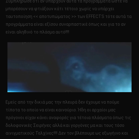
Συμπλήρωσε ότι αν υπάρχουν αυτά τα προγράμματα ώστε να
μπορέσουν να φτιάξουν κάτι τέτοιο χωρίς να υπάρχει
ταυτοποίηση << αποτυπώματος >> των EFFECTS τότε αυτά τα
προγράμματα είναι εξίσου συναρπαστικέ όπως και για το αν
είναι αληθινό το πλάσμα αυτό!!!!
Εμείς από την δικιά μας την πλευρά δεν έχουμε να πούμε
τίποτα το οποίο να είναι καινούριο. Ήδη οι αρχαίοι μας
πρόγονοι είχαν κάνει αναφορές για τέτοια πλάσματα όπως τις
δολοφονικές Σειρήνες αλλά και γοργόνες μα και τους τόσο
αινιγματικούς Τελχίνες!!!! Δεν τον βλέπουμε ως εξωγήινο και