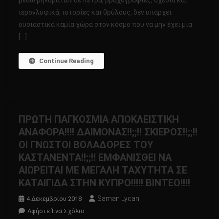
μέσω μηνυμάτων σε πέτρα, βραχογραφίες, σχέδια και
ΑΝΑΦΟΡΑ!!!!
ιερογλυφικά, ιστορίες και θρύλους, δεν υπάρχει
ΟΙ
ουσιαστικά καμία χώρα στον κόσμο που να μην έχει μια
ΕΠΙΣΚΕΠΤΕΣ!!
[…]
Continue Reading
ΠΡΩΤΗ ΠΑΓΚΟΣΜΙΑ ΑΠΟΚΛΕΙΣΤΙΚΗ
ΑΝΑΦΟΡΑ!!!! ΔΑΙΜΟΝΑΣ!!;;!! ΣΚΙΕΡΟΣ!!;;!!
OΙ ΓΝΩΣΤΟΙ ΒΟΛΑΔΟΡΕΣ ΤΟΥ
ΚΑΣΤΑΝΕΝΤΑ!!;;!! ΕΜΦΑΝΙΣΘΕΙ ΝΑ
ΑΙΩΡΕΙΤΑΙ ΜΕ ΜΕΓΑΛΗ ΤΑΧΥΤΗΤΑ ΣΕ
ΚΑΤΑΙΓΙΔΑ ΣΤΗΝ ΚΥΠΡΟ!!!!! ΒΙΝΤΕΟ!!!!
Saman Lycan
4 Δεκεμβρίου 2018
Για
Αφήστε Ένα Σχόλιο