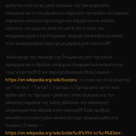
εμπιστευτικότητας μέσο απειλών της σεκιουρητάτε
επομένως αυτό που βρίσκεται πέρα ​​από την σκάλα του λάκκου
παραμένει ένα μυστήριο μέχρι και σήμερα αν και πολλοι
κάτοικοι του χωριού λένε ότι μετά την πτώση του
κουμμουνισμού στην Ρουμανία υπάρχει ξανά κάποια κίνηση
στην συγκεκριμένη περιοχή με μεγάλη μυστικότητα!!!!
Ανάλογα με την περιοχή της Ρουμανίας από την οποία
προέρχονται οι θρύλοι, υπάρχουν διαφορετικά ονόματα για
τους γίγαντες!!!! Στην περιοχή Boziorul ( Μποζιορούλ –
https://en.wikipedia.org/wiki/bozioru
) οι γίγαντες είναι γνωστοί
ως “Tartars” -“Tartari” ( Τάρταρς ή Ταρταριανοί αυτοί που
ήρθαν από τα τάρταρα = μέση γη ) όπου δηλώνει και την
ελληνική σημασία της λέξης αλλά και την πελασγική
κληρονομιά που έδρασε στην περιοχή!!!! Ένας αριθμός
ασυνήθιστα γιγαντιαίων σκελετών έχει αποκαλυφθεί στο
Scaieni ( Στσεάνι –
https://en.wikipedia.org/wiki/bolde%c8%99ti-sc%c4%83eni
) ,