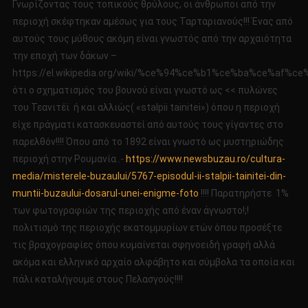
Γνωρίζοντας τους τοπικούς θρύλους, οι άνθρωποι από την
περιοχή σκέφτηκαν αμέσως για τους Ταρταριανούς!!! Ένας από
αυτούς τους μύθους ακόμη είναι γνωστός από την αρχαιότητα
την εποχή των δάκων –
https://el.wikipedia.org/wiki/%ce%94%ce%b1%ce%ba%ce%af%c
ότι ο σχηματισμός του βουνού είναι γνωστό ως << πυλώνες
του Τεανιτέϊ ή και αλλιώς( «stalpii tainitei») όπου η περιοχή
είχε πράγματι κατασκευαστεί από αυτούς τους γίγαντες στο
παρελθόν!!!! Όπου από το 1892 είναι γνωστό ως μυστηριώδης
περιοχή στην Ρουμανία..-
https://www.newsbuzau.ro/cultura-
media/misterele-buzaului/5767-episodul-ii-stalpii-tainitei-din-
muntii-buzaului-dosarul-unei-enigme-foto
!!!! Παρατηρήστε 1%
των φωτογραφιών της περιοχής από έναν άγνωστο!;!
πολιτισμό της περιοχής εκατομμυρίων ετών όπου προσέξτε
τις βραχογραφίες όπου κυμαίνεται σφηνοειδή γραφή αλλά
ακόμα και ελληνικό αρχαίο αλφάβητο και σύμβολα τα οποία και
πάλι καταλήγουμε στους Πελασγούς!!!!