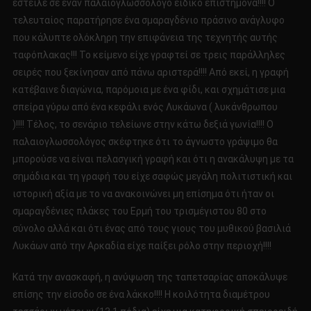
έστειλε σε έναν παλαιογλωσσολόγο ειδικό επιστήμονα!!!! Ο
τελευταίος παρατήρησε ένα σμαραγδένιο πράσινο ανάγλυφο
που κάλυπτε ολόκληρη την επιφάνεια της τεχνητής αυτής
ταφόπλακας!!! Το κείμενο είχε γραφτεί σε τρεις παράλληλες
σειρές που ξεκίνησαν από πάνω αριστερά!!!! Από εκεί, η γραφή
κατέβαινε διαγώνια, παρόμοια με ένα φίδι, και σχημάτισε μια
σπείρα γύρω από ένα κεφάλι ενός Λυκάωνα ( λυκάνθρωπου
)!!!! Τέλος, το σενάριο τελείωνε στην κάτω δεξιά γωνία!!!! Ο
παλαιογλωσσολόγος σκέφτηκε ότι το άγνωστο γράψιμο θα
μπορούσε να είναι πελασγική γραφή και ότι η ανακάλυψη με τα
σημάδια και τη γραφή του είχε σαφώς μεγάλη πολιτιστική και
ιστορική αξία με το να ανακοινώνει μη επίσημα ότι ήταν οι
σμαραγδένιες πλάκες του Ερμή του τρισμέγιστου 80 στο
σύνολο αλλά και ότι ένας από τους γιους του μυθικού βασιλιά
Λυκάων από την Αρκαδία είχε παίξει ρόλο στην περιοχή!!!!
Κατά την ανασκαφή, η ανύψωση της ταπετσαρίας αποκάλυψε
επίσης την είσοδο σε ένα λάκκο!!!! Η κοιλότητα διαμέτρου