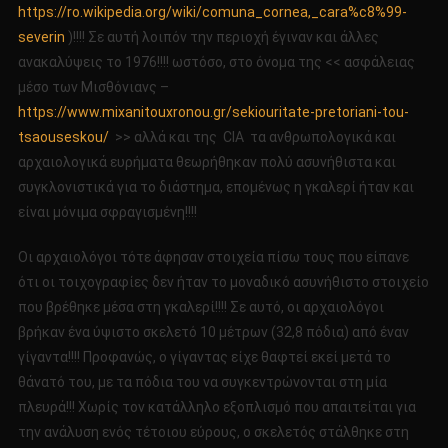
https://ro.wikipedia.org/wiki/comuna_cornea,_cara%c8%99-
severin
)!!!! Σε αυτή λοιπόν την περιοχή έγιναν και άλλες
ανακαλύψεις το 1976!!!! ωστόσο, στο όνομα της << ασφάλειας
μέσο των Μισθόνιανς –
https://www.mixanitouxronou.gr/sekiouritate-pretoriani-tou-
tsaouseskou/
>> αλλά και της CIA τα ανθρωπολογικά και
αρχαιολογικά ευρήματα θεωρήθηκαν πολύ ασυνήθιστα και
συγκλονιστικά για το διάστημα, επομένως η γκαλερί ήταν και
είναι μόνιμα σφραγισμένη!!!!
Οι αρχαιολόγοι τότε άφησαν στοιχεία πίσω τους που είπανε
ότι οι τοιχογραφίες δεν ήταν το μοναδικό ασυνήθιστο στοιχείο
που βρέθηκε μέσα στη γκαλερί!!!! Σε αυτό, οι αρχαιολόγοι
βρήκαν ένα ύψιστο σκελετό 10 μέτρων (32,8 πόδια) από έναν
γίγαντα!!!! Προφανώς, ο γίγαντας είχε θαφτεί εκεί μετά το
θάνατό του, με τα πόδια του να συγκεντρώνονται στη μία
πλευρά!!! Χωρίς τον κατάλληλο εξοπλισμό που απαιτείται για
την ανάλυση ενός τέτοιου εύρους, ο σκελετός στάλθηκε στη