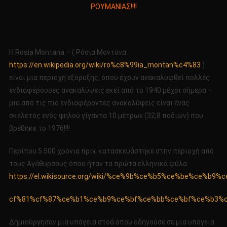
ΡΟΥΜΑΝΙΑΣ!!!!
ΠΑΝΕ
ΑΝΑΦΟ
ΟΙ
ΓΙΓΑ
Η Rosia Montana – ( Ρόσια Μοντάνα
ΤΗΣ
https://en.wikipedia.org/wiki/ro%c8%99ia_montan%c4%83
)
ΡΟΥΜΑ
είναι μια περιοχή εξόρυξης, όπου έχουν ανακαλυφθεί πολλές
ενδιαφέρουσες ανακαλύψεις εκεί από το 1940 μέχρι σήμερα –
μια από τις πιο ενδιαφέροντες ανακαλύψεις είναι ένας
σκελετός ενός ψηλού γίγαντα 10 μέτρων (32,8 ποδιών) που
βρέθηκε το 1976!!!!
Περίπου 5.500 χρόνια πριν, κατασκευάστηκε στην περιοχή από
τους Αγάθυρσους όπου ήταν τα πρώτα ελληνικά φύλα.
https://el.wikisource.org/wiki/%ce%9b%ce%b5%ce%be%c
cf%81%cf%87%ce%b1%ce%b9%ce%bf%ce%bb%ce%bf%ce%b3%
Δημιούργησαν μια υπόγεια στοά όπου οδηγούσε σε μια υπόγεια