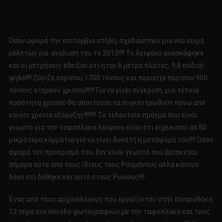
Όσον αφορά την επιτύμβια στήλη, σχεδιάστηκε μια νέα σειρά
μελετών για ανάλυση του το 2012!!!! Το λείψανο ανασκάφηκε
και οι μετρήσεις έδειξαν ότι ήταν 6 μέτρα πλάτος, 9,8 πόδια)
ψηλό!!!! ζύγιζε περίπου 1700 τόνους και περιείχε περίπου 900
τόνους στερεού χρυσού!!!!!! Για να γίνει σύγκριση, μια τέτοια
ποσότητα χρυσού θα απαιτούσε να συγκεντρωθούν πάνω από
είκοσι χρόνια εξόρυξης!!!!!!!! Το τελευταίο πράγμα που είναι
γνωστό για την ταφόπλακα λείψανο είναι ότι είχε κοπεί σε 80
μικρότερα κομμάτια για να γίνει δυνατή η μεταφορά του!!!! Όσον
αφορά τον προορισμό του, δεν είναι γνωστό πού βρίσκεται
σήμερα ούτε από τους ίδιους τους Ρουμάνους αλλά κάνουν
λόγο ότι δόθηκε και αυτό στους Ρώσους!!!!
Ένας από τους αρχαιολόγους που εργάζονταν στην πινακοθήκη
13 πήρε ένα σύνολο φωτογραφιών με την ταφόπλακα και τους