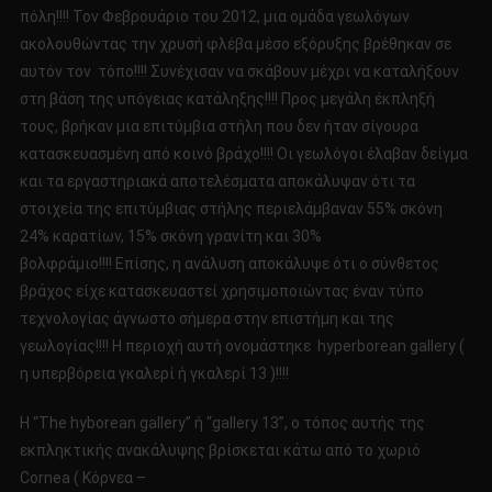
πόλη!!!! Τον Φεβρουάριο του 2012, μια ομάδα γεωλόγων
ακολουθώντας την χρυσή φλέβα μέσο εξόρυξης βρέθηκαν σε
αυτόν τον τόπο!!!! Συνέχισαν να σκάβουν μέχρι να καταλήξουν
στη βάση της υπόγειας κατάληξης!!!! Προς μεγάλη έκπληξή
τους, βρήκαν μια επιτύμβια στήλη που δεν ήταν σίγουρα
κατασκευασμένη από κοινό βράχο!!!! Οι γεωλόγοι έλαβαν δείγμα
και τα εργαστηριακά αποτελέσματα αποκάλυψαν ότι τα
στοιχεία της επιτύμβιας στήλης περιελάμβαναν 55% σκόνη
24% καρατίων, 15% σκόνη γρανίτη και 30%
βολφράμιο!!!! Επίσης, η ανάλυση αποκάλυψε ότι ο σύνθετος
βράχος είχε κατασκευαστεί χρησιμοποιώντας έναν τύπο
τεχνολογίας άγνωστο σήμερα στην επιστήμη και της
γεωλογίας!!!! Η περιοχή αυτή ονομάστηκε hyperborean gallery (
η υπερβόρεια γκαλερί ή γκαλερί 13 )!!!!
Η “The hyborean gallery” ή “gallery 13”, ο τόπος αυτής της
εκπληκτικής ανακάλυψης βρίσκεται κάτω από το χωριό
Cornea ( Kόρνεα –