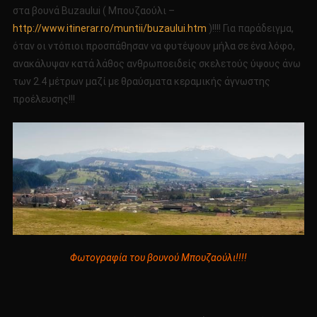
στα βουνά Buzaului ( Μπουζαούλι –
http://www.itinerar.ro/muntii/buzaului.htm
)!!!! Για παράδειγμα,
όταν οι ντόπιοι προσπάθησαν να φυτέψουν μήλα σε ένα λόφο,
ανακάλυψαν κατά λάθος ανθρωποειδείς σκελετούς ύψους άνω
των 2.4 μέτρων μαζί με θραύσματα κεραμικής άγνωστης
προέλευσης!!!
Φωτογραφία του βουνού Μπουζαούλι!!!!