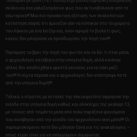
τεσσάρων μέτρων (13,1 πόδια) είχε μια κατηφορική σπειροειδή
σκάλα και ένα γαλαζοπράσινο φως που ακτινοβολούσε από το
εσωτερικό!!! Μια πιο προσεκτική εξέταση των σκαλοπατιών
κατέστησε σαφές ότι έμοιαζαν σαν να κόπηκαν στα τοιχώματα
του λάκκου με ένα λέιζερ και, όσον αφορά το βιολετί φως,
κανείς δεν μπορούσε να προσδιορίσει την πηγή του!!!!
Περίεργος να βρει την πηγή του φωτός και να δει τι ήταν μέσα,
ο αρχαιολόγος κατέβηκε στην υπόγεια δομή, αλλά κανένας
άλλος δεν αποδείχθηκε αρκετά γενναίος για να πάει μαζί
του!!!! Η νύχτα πέρασε και ο αρχαιολόγος δεν επέστρεψε ποτέ
από την υπόγεια δομή!!!!
Τελικά, ο στρατός με εντολές της σεκιουρητάτε σφράγισε την
είσοδο στην υπόγεια δομή καθώς και ολόκληρη της γκαλερί 13,
με τόνους από τσιμέντο μέσα από πολύ παράξενα φαινόμενα
που συνέβησαν από την είσοδο του αρχαιολόγου εκεί μέσα!!!! Οι
παρευρισκόμενοι ποτέ δεν μίλησαν ξανά για τις ανακαλύψεις –
όπως είχαν γίνει για να υπογράψουν συμφωνίες