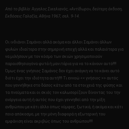
Από το βιβλίο: Άγγελος Σικελιανός, «Αντίδωρο», δεύτερη έκδοση,
Εκδόσεις Γαλαξία, Αθήνα 1967, σελ. 9-14.
Οι ινδιάνοι Σαμάνοι αλλά ακόμα και άλλοι Σαμάνοι άλλων
φυλών ιδιαίτερα στην σημερινή εποχή αλλά και παλαιότερα για
να μιλήσουν με τον κόσμο των σκιών χρησιμοποιούν
παραισθησιογόνα φυτά ή μανιτάρια για να το κάνουν αυτό!!!!
Όμως ένας γνήσιος Σαμάνος δεν έχει ανάγκη να το κάνει αυτό
διότι έχει την ιδιότητα αυτή!!!! Τι εννοώ << γνήσιος >> αυτός
που γεννήθηκε στο δάσος κάτω από τα στοιχειά της φύσης και
τα πνεύματα και οι σκιές τον καλωσορίζουν δίνοντας του την
ενέργεια αυτή ή αυτός που έχει γεννηθεί από την μίξη
ανθρώπου με κάτι άλλο όπως νύμφες, ξωτικά, ή ακόμα και κάτι
ποιο απόκοσμο, με την μόνη διαφορά η εξωτερική του
εμφάνιση είναι ακριβώς όπως του ανθρώπου!!!!