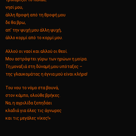
νησί μου,
άλλη θροφή από τη θροφή μου
δε θα βρω,
απ’ την ψυχή μου άλλη ψυχή,
άλλο κορμί από το κορμί μου.
Αλλού οι ναοί και αλλού οι θεοί.
Μου αστράφτει γύρω των ηρώων η μοίρα.
Τη μοναξιά στη δύναμή μου υπόταξες –
της γλαυκομάτας η έγνια μού είναι κλήρα!
Του νου το νόμο στα βουνά,
στον κάμπο, ολούθε βρήκες.
Να, η αγριλίδα ξεπηδάει
κλαδιά για όλες τις άγνωρες
και τις μεγάλες νίκες!»