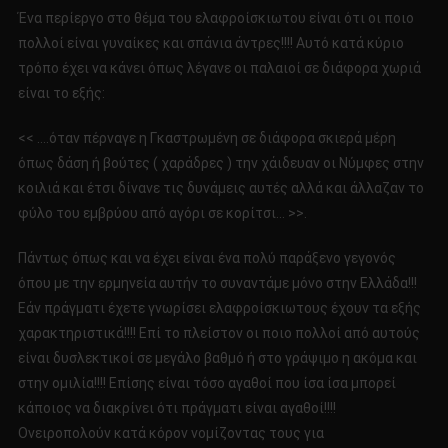
Ένα περίεργο στο θέμα του ελαφροίσκιωτου είναι ότι οι ποιο
πολλοί είναι γυναίκες και σπάνια άντρες!!!! Αυτό κατά κύριο
τρόπο έχει να κάνει όπως λέγανε οι παλαιοί σε διάφορα χωριά
είναι το εξής:
<< ….όταν πέρναγε η Γκαστρωμένη σε διάφορα σκιερά μέρη
όπως δάση ή βούτες ( χαράδρες ) την χάιδευαν οι Νύμφες στην
κοιλιά και έτσι δίνανε τις δυνάμεις αυτές αλλά και άλλαζαν το
φύλο του εμβρύου από αγόρι σε κορίτσι… >>.
Πάντως όπως και να έχει είναι ένα πολύ παράξενο γεγονός
όπου με την ερμηνεία αυτήν το συναντάμε μόνο στην Ελλάδα!!!
Εάν πράγματι έχετε γνωρίσει ελαφροίσκιωτους έχουν τα εξής
χαρακτηριστικά!!!! Επί το πλείστον οι ποιο πολλοί από αυτούς
είναι δυσλεκτικοί σε μεγάλο βαθμό ή στο γράψιμο η ακόμα και
στην ομιλία!!!! Επίσης είναι τόσο αγαθοί που ίσα ίσα μπορεί
κάποιος να διακρίνει ότι πράγματι είναι αγαθοί!!!!
Ονειροπολούν κατά κόρον νομίζοντας τους για