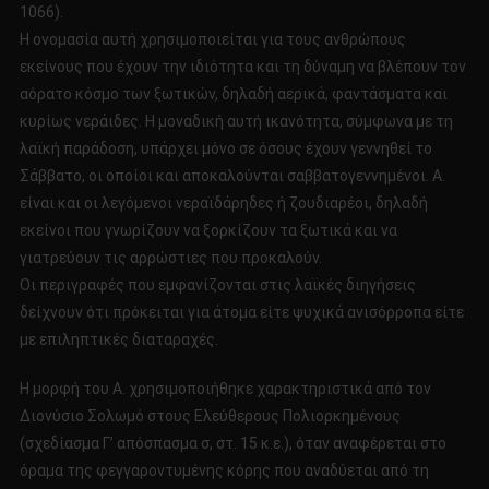
1066).
Η ονομασία αυτή χρησιμοποιείται για τους ανθρώπους
εκείνους που έχουν την ιδιότητα και τη δύναμη να βλέπουν τον
αόρατο κόσμο των ξωτικών, δηλαδή αερικά, φαντάσματα και
κυρίως νεράιδες. Η μοναδική αυτή ικανότητα, σύμφωνα με τη
λαϊκή παράδοση, υπάρχει μόνο σε όσους έχουν γεννηθεί το
Σάββατο, οι οποίοι και αποκαλούνται σαββατογεννημένοι. Α.
είναι και οι λεγόμενοι νεραϊδάρηδες ή ζουδιαρέοι, δηλαδή
εκείνοι που γνωρίζουν να ξορκίζουν τα ξωτικά και να
γιατρεύουν τις αρρώστιες που προκαλούν.
Οι περιγραφές που εμφανίζονται στις λαϊκές διηγήσεις
δείχνουν ότι πρόκειται για άτομα είτε ψυχικά ανισόρροπα είτε
με επιληπτικές διαταραχές.
Η μορφή του Α. χρησιμοποιήθηκε χαρακτηριστικά από τον
Διονύσιο Σολωμό στους Ελεύθερους Πολιορκημένους
(σχεδίασμα Γ’ απόσπασμα σ, στ. 15 κ.ε.), όταν αναφέρεται στο
όραμα της φεγγαροντυμένης κόρης που αναδύεται από τη