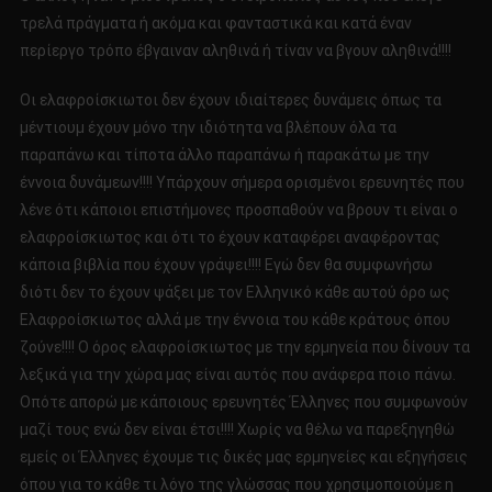
τρελά πράγματα ή ακόμα και φανταστικά και κατά έναν
περίεργο τρόπο έβγαιναν αληθινά ή τίναν να βγουν αληθινά!!!!
Οι ελαφροίσκιωτοι δεν έχουν ιδιαίτερες δυνάμεις όπως τα
μέντιουμ έχουν μόνο την ιδιότητα να βλέπουν όλα τα
παραπάνω και τίποτα άλλο παραπάνω ή παρακάτω με την
έννοια δυνάμεων!!!! Υπάρχουν σήμερα ορισμένοι ερευνητές που
λένε ότι κάποιοι επιστήμονες προσπαθούν να βρουν τι είναι ο
ελαφροίσκιωτος και ότι το έχουν καταφέρει αναφέροντας
κάποια βιβλία που έχουν γράψει!!!! Εγώ δεν θα συμφωνήσω
διότι δεν το έχουν ψάξει με τον Ελληνικό κάθε αυτού όρο ως
Ελαφροίσκιωτος αλλά με την έννοια του κάθε κράτους όπου
ζούνε!!!! Ο όρος ελαφροίσκιωτος με την ερμηνεία που δίνουν τα
λεξικά για την χώρα μας είναι αυτός που ανάφερα ποιο πάνω.
Οπότε απορώ με κάποιους ερευνητές Έλληνες που συμφωνούν
μαζί τους ενώ δεν είναι έτσι!!!! Χωρίς να θέλω να παρεξηγηθώ
εμείς οι Έλληνες έχουμε τις δικές μας ερμηνείες και εξηγήσεις
όπου για το κάθε τι λόγο της γλώσσας που χρησιμοποιούμε η