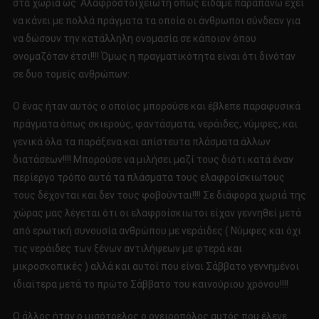
στα χωριά ως Αλαφροστοιχειωτή όπως είδαμε παραπάνω έχει
να κάνει με πολλά πράγματα τα οποία οι άνθρωποι σύνδεαν για
να δώσουν την κατάλληλη ονομασία σε κάποιον όπου
ονομαζόταν έτσι!!!! Όμως η πραγματικότητα είναι ότι δινόταν
σε δυο τομείς ανθρώπων:
Ο ένας ήταν αυτός ο οποίος μπορούσε και έβλεπε παραφυσικά
πράγματα όπως σκιερούς, φαντάσματα, νεράιδες, νύμφες, και
γενικά όλα τα παράξενα και απίστευτα πλάσματα άλλων
διατάσεων!!!! Μπορούσε να μιλήσει μαζί τους διότι κατά έναν
περίεργο τρόπο αυτά τα πλάσματα τους ελαφροίσκιωτους
τους δέχονται και δεν τους φοβούνται!!!! Σε διάφορα χωριά της
χώρας μας λέγεται ότι οι ελαφροίσκιωτοι είχαν γεννηθεί μετά
από ερωτική συνουσία ανθρώπου με νεράιδες ( Νύμφες και όχι
τις νεράιδες των ξένων αντιλήψεων με φτερά και
μικροσκοπικές ) αλλά και αυτοί που είναι Σάββατο γεννημένοι
ιδιαίτερα μετά το πρώτο Σάββατο του καινούριου χρόνου!!!!
Ο άλλος ήταν ο μισότρελος ο ονειροπόλος αυτός που έλεγε