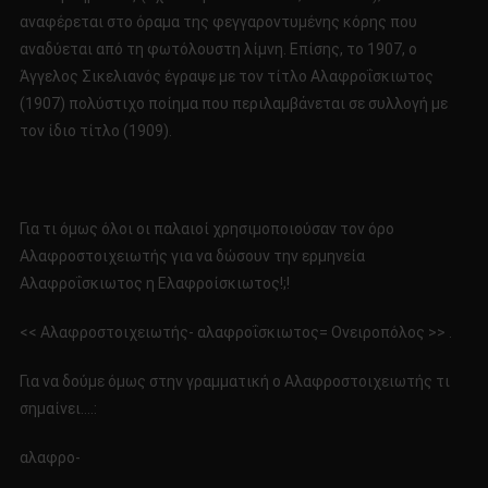
αναφέρεται στο όραμα της φεγγαροντυμένης κόρης που
αναδύεται από τη φωτόλουστη λίμνη. Επίσης, το 1907, ο
Άγγελος Σικελιανός έγραψε με τον τίτλο Αλαφροΐσκιωτος
(1907) πολύστιχο ποίημα που περιλαμβάνεται σε συλλογή με
τον ίδιο τίτλο (1909).
Για τι όμως όλοι οι παλαιοί χρησιμοποιούσαν τον όρο
Αλαφροστοιχειωτής για να δώσουν την ερμηνεία
Αλαφροΐσκιωτος η Ελαφροίσκιωτος!;!
<< Αλαφροστοιχειωτής- αλαφροΐσκιωτος= Ονειροπόλος >> .
Για να δούμε όμως στην γραμματική ο Αλαφροστοιχειωτής τι
σημαίνει….:
αλαφρο-