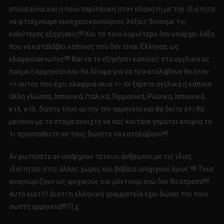
οποία είναι και η ποιο περίπλοκη στον πλανήτη με την ιδιότητα
να φτιάχνουμε συνέχεια καινούριες λέξεις δίνουμε τις
καλύτερες εξηγήσεις!!!! Και το ποιο κυριότερο δεν υπάρχει λέξη
που να καταλάβει κάποιος που δεν είναι Έλληνας ως
ελαφροίσκιωτος!!!! Και να το εξηγήσει κάποιος στα αγγλικά ας
πούμε η ερμηνεία που θα δίναμε για να το καταλάβουν θα ήταν
<< αυτός που έχει ελαφριά σκιά >> αν ξέρετε αγγλικά η κάποια
άλλη γλώσσα, Ισπανικά, Ιταλικά, Γερμανικά, Ρώσικα, Ιαπωνικά
κτλ. κτλ. δώστε τους αυτήν την ερμηνεία και θα δείτε ότι θα
μείνουν με το στόμα ανοιχτό να σας κοιτάνε γεμάτοι απορία το
τι προσπαθείτε να τους δώσετε να καταλάβουν!!!!
Αν ρωτήσετε αν υπάρχουν τέτοιοι άνθρωποι με τις ίδιες
ιδιότητες στις άλλες χώρες και βέβαια υπάρχουν όμως !!!! Τους
αναγνωρίζουν ως ψυχικούς και μέντιουμ ενώ δεν θα έπρεπε!!!!
Αυτό γιατί!;! Διότι η ελληνική γραμματεία έχει δώσει την ποιο
σωστή ερμηνεία!!!! Π.χ.