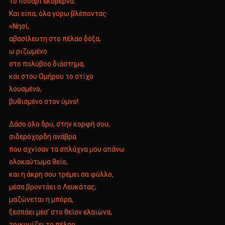
το ποδάρι εκυβέρνα.
Και είπα, όλα γύρω βλέποντας·
«Nησί,
αβασίλευτη στο πέλαο δόξα,
ω ριζωμένο
στο πολύβοο διάστημα,
και στου Ομήρου το στίχο
λουσμένο,
βυθισμένο στον ύμνο!
Δάσο όλο δρυ, στην κορφή σου,
σιδερόχορδη ανάβρα
που αχνίσαν τα σπλάχνα μου απάνω
ολοκαύτωμα θείο,
και η άκρη σου τρέμει σα φύλλο,
μέσα βροντάει ο Λευκάτας,
μαζώνεται η μπόρα,
ξεσπάει μέσ’ στο θείον ελαιώνα,
τρικυμίζει το πέλαο,