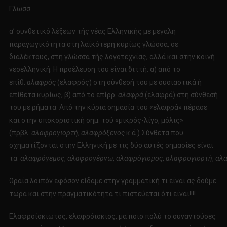
Γλωσσ.
α’ συνθετικό λέξεων τής νέας Ελληνικής με μεγάλη
παραγωγικότητα στη λαϊκότερη κυρίως γλώσσα, σε
διαλέκτους, στη γλώσσα τής λογοτεχνίας, αλλά και στην κοινή
νεοελληνική. Η προέλευση του είναι διττή: α) από το
επίθ.
αλαφρός
(ελαφρός) στη σύνθεσή του με ουσιαστικά ή
επίθετα κυρίως, β) από το επίρρ.
αλαφρά
(ελαφρά) στη σύνθεσή
του με ρήματα. Από την κύρια σημασία του «ελαφρά» πέρασε
και στην υποκοριστική σημ. τού «μικρός-λίγο, μόλις»
(πρβλ.
αλαφρογιορτή
,
αλαφρόξενος
κ.ά.).Σύνθετα που
σχηματίζονται στην Ελληνική με τις δύο αυτές σημασίες είναι
τα:
αλαφρόγεμος
,
αλαφρογέρνω
,
αλαφρόγιομος
,
αλαφρογιορτή
,
αλ
Ωραία λοιπόν εφόσον είδαμε στην γραμματική τι είναι ας δούμε
τώρα και στην πραγματικότητα τι πιστεύεται ότι είναι!!!!
Ελαφροίσκιωτος, ελαφρόισκιος, μα ποιο πολύ το συναντούσες