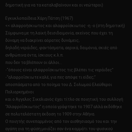
δημοτική για να τα καταλαβαίνουν και οι νεώτεροι)
Εγκυκλοπαίδεια Χάρη Πάτση (1967)
<< αλαφροήσκιωτος και αλαφροΐσκιωτος -η -ο (στη δημοτική)
Σύμφωνα με τη λαϊκή δεισιδαιμονία, εκείνος που έχει τη
δύναμη να διακρίνει αόρατες δυνάμεις,
δηλαδή νεράιδες, φαντάσματα, αερικά, δαιμόνια, σκιές από
ανθρώπινα όντα, ίσκιους κ.λ.π.
που δεν τα βλέπουν οι άλλοι…
-“όποιος είναι αλαφροΐσκιωτος τις βλέπει τις νεράιδες”
-“αλαφροΐσκιωτε καλέ, για πες απόψε τι είδες;”
αποσπάσματα από το ποίημα του Δ. Σολωμού Ελεύθεροι
Πολιορκημένοι
και ο Άγγελος Σικελιανός έχει τίτλο σε ποιητική του συλλογή
“Αλαφροΐσκιωτος” η οποία γράφτηκε το 1907 αλλά εκδόθηκε
σε πολυτελέστατη έκδοση το 1909 στην Αθήνα.
Ο ποιητής συνεπαρμένος από τον αισθησιασμό του και την
αγάπη για τη φύση μοιάζει σαν ένα κομμάτι του φυσικού