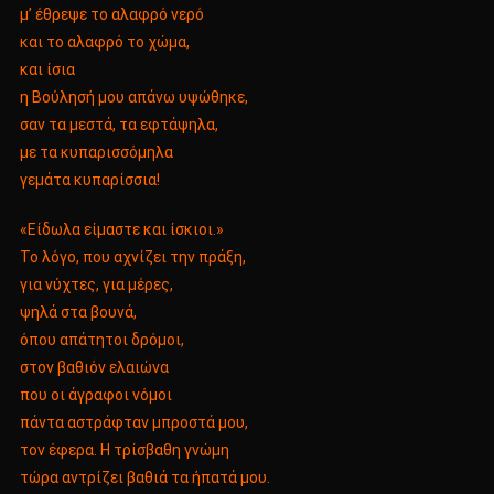
μ’ έθρεψε το αλαφρό νερό
και το αλαφρό το χώμα,
και ίσια
η Bούλησή μου απάνω υψώθηκε,
σαν τα μεστά, τα εφτάψηλα,
με τα κυπαρισσόμηλα
γεμάτα κυπαρίσσια!
«Eίδωλα είμαστε και ίσκιοι.»
Το λόγο, που αχνίζει την πράξη,
για νύχτες, για μέρες,
ψηλά στα βουνά,
όπου απάτητοι δρόμοι,
στον βαθιόν ελαιώνα
που οι άγραφοι νόμοι
πάντα αστράφταν μπροστά μου,
τον έφερα. H τρίσβαθη γνώμη
τώρα αντρίζει βαθιά τα ήπατά μου.