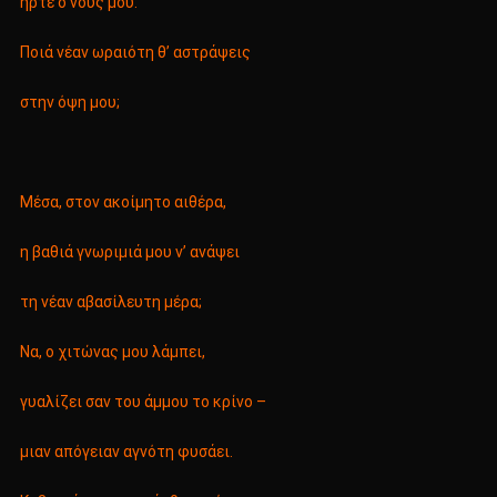
ήρτε ο νους μου.
Ποιά νέαν ωραιότη θ’ αστράψεις
στην όψη μου;
Μέσα, στον ακοίμητο αιθέρα,
η βαθιά γνωριμιά μου ν’ ανάψει
τη νέαν αβασίλευτη μέρα;
Να, ο χιτώνας μου λάμπει,
γυαλίζει σαν του άμμου το κρίνο –
μιαν απόγειαν αγνότη φυσάει.