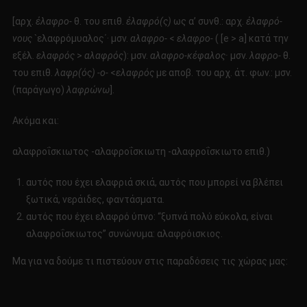
[αρχ.
ἐλαφρο-
θ. του επιθ.
ἐλαφρό(ς)
ως α’ συνθ.: αρχ.
ἐλαφρό-
νους
`ελαφρόμυαλος΄· μσν.
αλαφρο-
<
ελαφρο-
( [e > a] κατά την
εξέλ.
ελαφρός
>
αλαφρός
): μσν.
αλαφρο-κέφαλος·
μσν.
λαφρο-
θ.
του επιθ.
λαφρ(ός) -ο-
<
ελαφρός
με αποβ. του αρχ. άτ. φων.: μσν.
(παράγωγο)
λαφρώνω
].
Ακόμα και:
αλαφροΐσκιωτος -αλαφροΐσκιωτη -αλαφροΐσκιωτο επιθ.)
αυτός που έχει ελαφριά σκιά, αυτός που μπορεί να βλέπει
ξωτικά, νεράιδες, φαντάσματα.
αυτός που έχει ελαφρό ύπνο: “ξυπνά πολύ εύκολα, είναι
αλαφροΐσκιωτος” συνώνυμα: αλαφρόισκιος.
Μα για να δούμε τι πιστεύουν στις παραδόσεις τις χώρας μας: