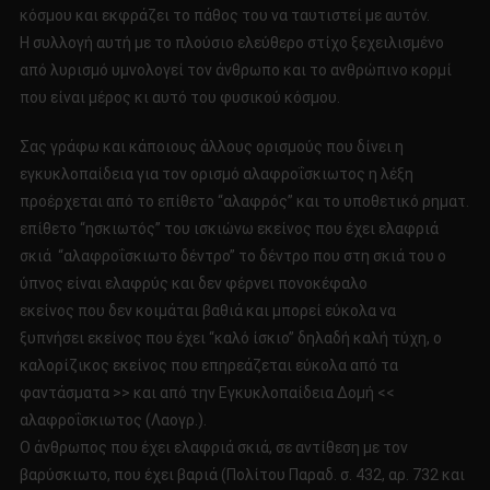
κόσμου και εκφράζει το πάθος του να ταυτιστεί με αυτόν.
Η συλλογή αυτή με το πλούσιο ελεύθερο στίχο ξεχειλισμένο
από λυρισμό υμνολογεί τον άνθρωπο και το ανθρώπινο κορμί
που είναι μέρος κι αυτό του φυσικού κόσμου.
Σας γράφω και κάποιους άλλους ορισμούς που δίνει η
εγκυκλοπαίδεια για τον ορισμό αλαφροΐσκιωτος η λέξη
προέρχεται από το επίθετο “αλαφρός” και το υποθετικό ρηματ.
επίθετο “ησκιωτός” του ισκιώνω εκείνος που έχει ελαφριά
σκιά “αλαφροΐσκιωτο δέντρο” το δέντρο που στη σκιά του ο
ύπνος είναι ελαφρύς και δεν φέρνει πονοκέφαλο
εκείνος που δεν κοιμάται βαθιά και μπορεί εύκολα να
ξυπνήσει εκείνος που έχει “καλό ίσκιο” δηλαδή καλή τύχη, ο
καλορίζικος εκείνος που επηρεάζεται εύκολα από τα
φαντάσματα >> και από την Εγκυκλοπαίδεια Δομή <<
αλαφροΐσκιωτος (Λαογρ.).
Ο άνθρωπος που έχει ελαφριά σκιά, σε αντίθεση με τον
βαρύσκιωτο, που έχει βαριά (Πολίτου Παραδ. σ. 432, αρ. 732 και