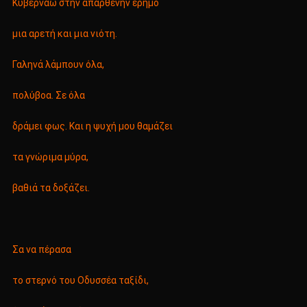
Κυβερνάω στην απάρθενην έρημο
μια αρετή και μια νιότη.
Γαληνά λάμπουν όλα,
πολύβοα. Σε όλα
δράμει φως. Και η ψυχή μου θαμάζει
τα γνώριμα μύρα,
βαθιά τα δοξάζει.
Σα να πέρασα
το στερνό του Οδυσσέα ταξίδι,