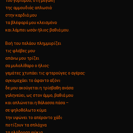
του γυρισμού, στη μεγάλη
της αμμουδιάς απλωσιά·
στην καρδιά μου
τα βλέφαρά μου κλεισμένα·
και λάμπει ωσάν ήλιος βαθιά μου.
Βοή του πελάου πλημμυρίζει
τις φλέβες μου·
απάνω μου τρίζει
σα μυλολίθαρο ο ήλιος·
γεμάτες χτυπάει τις φτερούγες ο αγέρας·
αγκομαχάει το άφαντο αξόνι·
δε μου ακούγεται η τρίσβαθη ανάσα·
γαληνεύει, ως στον άμμο, βαθιά μου
και απλώνεται η θάλασσα πάσα –
σε ψηλοθόλωτο κύμα
την υψώνει το απέραντο χάδι·
ποτίζουν τα σπλάχνα
τα ολόδροσα φύκια,