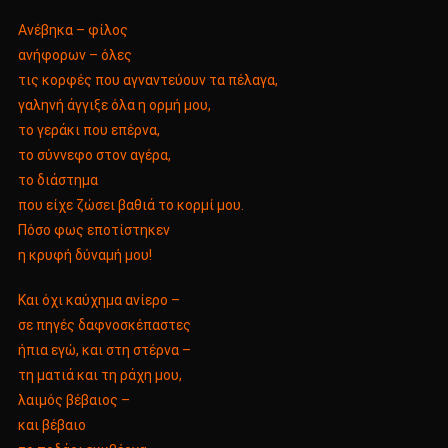
Ανέβηκα – φίλος
ανήφορων – όλες
τις κορφές που αγναντεύουν τα πέλαγα,
γαληνή άγγιξε όλα η ορμή μου,
το γεράκι που επέρνα,
το σύννεφο στον αγέρα,
το διάστημα
που είχε ζώσει βαθιά το κορμί μου.
Πόσο φως εποτίστηκεν
η κρυφή δύναμή μου!
Και όχι καύχημα ανίερο –
σε πηγές δαφνοσκέπαστες
ήπια εγώ, και στη στέρνα –
τη ματιά και τη ράχη μου,
λαιμός βέβαιος –
και βέβαιο