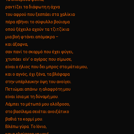
ραντίζει τα διάφωτη η άχνα
του αφρού που ξεσπάει στα χαλίκια·
πέρα σβήνει το σύφυλλο βούισμα
οπού ξέχειλο αχούν τα τζιτζίκια·
μια βοή φτάνει απόμακρα –
και άξαφνα,
σαν πανί το σκαρμό που έχει φύγει,
χτυπάει· είν’ ο αγέρας που σίμωσε,
είναι ο ήλιος που δει μπρος στα μάτια μου,
και ο αγνός, όχι ξένα, τα βλέφαρα
στην υπέρλευκην όψη του ανοίγει.
Πετιώμαι απάνω· η αλαφρότη μου
είναι ίσια με τη δύναμή μου.
Λάμπει το μέτωπό μου ολόδροσο,
στο βασίλεμα σειέται ανοιξάτικο
βαθιά το κορμί μου.
Βλέπω γύρα. Το Ιόνιο,