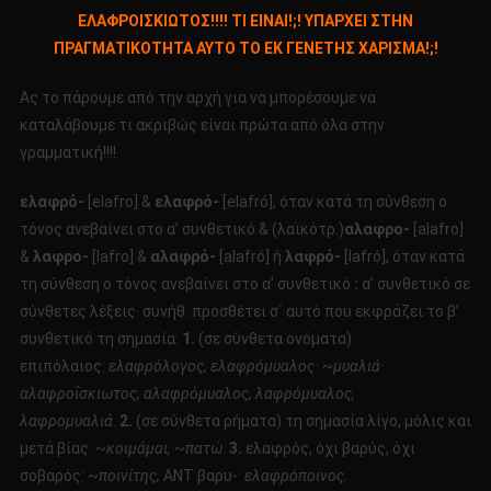
ΕΛΑΦΡΟΙΣΚΙΩΤΟ
ΕΛΑΦΡΟΙΣΚΙΩΤΟΣ!!!! ΤΙ ΕΙΝΑΙ!;! ΥΠΑΡΧΕΙ ΣΤΗΝ
ΤΙ
ΠΡΑΓΜΑΤΙΚΟΤΗΤΑ ΑΥΤΟ ΤΟ ΕΚ ΓΕΝΕΤΗΣ ΧΑΡΙΣΜΑ!;!
ΕΙΝΑΙ!;!
ΥΠΑΡΧΕΙ
Ας το πάρουμε από την αρχή για να μπορέσουμε να
ΣΤΗΝ
καταλάβουμε τι ακριβώς είναι πρώτα από όλα στην
ΠΡΑΓΜΑΤΙΚΟΤ
γραμματική!!!!
ΑΥΤΟ
ΤΟ
ελαφρό-
[elafro] &
ελαφρό-
[elafró], όταν κατά τη σύνθεση ο
ΕΚ
τόνος ανεβαίνει στο α’ συνθετικό & (λαϊκότρ.)
αλαφρο-
ΓΕΝΕΤΗΣ
[alafro]
ΧΑΡΙΣΜΑ!;!
&
λαφρο-
[lafro] &
αλαφρό-
[alafró] ή
λαφρό-
[lafró], όταν κατά
τη σύνθεση ο τόνος ανεβαίνει στο α’ συνθετικό
:
α’ συνθετικό σε
σύνθετες λέξεις· συνήθ. προσθέτει σ΄ αυτό που εκφράζει το β’
συνθετικό τη σημασία:
1.
(σε σύνθετα ονόματα)
επιπόλαιος:
ελαφρόλογος, ελαφρόμυαλος·
~
μυαλιά·
αλαφροΐσκιωτος, αλαφρόμυαλος, λαφρόμυαλος,
λαφρομυαλιά
.
2.
(σε σύνθετα ρήματα) τη σημασία λίγο, μόλις και
μετά βίας: ~
κοιμάμαι,
~
πατώ
.
3.
ελαφρός, όχι βαρύς, όχι
σοβαρός: ~
ποινίτης,
ANT βαρυ-·
ελαφρόποινος.