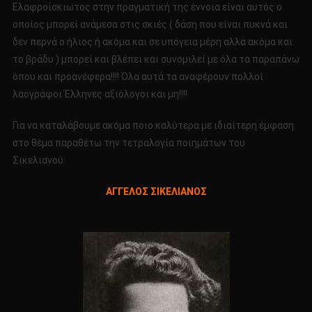
Ελαφροίσκιωτος στην πραγματική της έννοια είναι αυτός ο
οποίος μπορεί ανάμεσα στις σκιές ( δάση που είναι πυκνά και
δεν περνά ο ήλιος ή ακόμα και σε υπόγεια μέρη αλλά ακόμα και
το βράδυ ) μπορεί και βλέπει και συνομιλεί με όλα τα παραπάνω
όπου και προανέφερα!!!! Όλα αυτά τα αναφέρουν πολλοί
λαογράφοι Έλληνες αξιόλογοι και μη!!!!
Για να καταλάβουμε ακόμα ποιο καλύτερα με ιδιαίτερη έμφαση
στο θέμα παραθέτω την τετραλογία ποιημάτων του
Σικελιανού:
ΑΓΓΕΛΟΣ ΣΙΚΕΛΙΑΝΟΣ