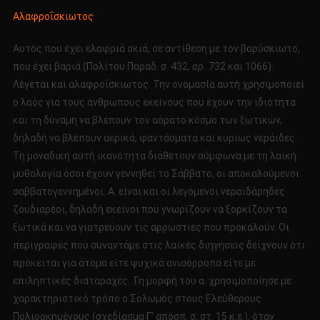
Αλαφροΐσκιωτος
Αυτός που έχει ελαφριά σκιά, σε αντίθεση με τον βαρύσκιωτο,
που έχει βαριά (Πολίτου Παραδ. σ. 432,
αρ.
732 και 1066).
Λέγεται και αλαφροΐσκιωτος. Την ονομασία αυτή χρησιμοποιεί
ο λαός για τους ανθρώπους εκείνους που έχουν την ιδιότητα
και τη δύναμη να βλέπουν τον αόρατο κόσμο των ξωτικών,
δηλαδή να βλέπουν αερικά, φαντάσματα και κυρίως νεράιδες.
Τη μοναδική αυτή ικανότητα διαθέτουν σύμφωνα με τη λαϊκή
μυθολογία όσοι έχουν γεννηθεί το Σάββατο, οι αποκαλούμενοι
σαββατογεννημένοι. Α. είναι και οι λεγόμενοι νεραϊδάρηδες
ζουδιαρέοι, δηλαδή εκείνοι που γνωρίζουν να ξορκίζουν τα
ξωτικά και να γιατρεύουν τις αρρώστιες που προκαλούν. Οι
περιγραφές που συναντάμε στις λαϊκές διηγήσεις δείχνουν ότι
πρόκειται για άτομα είτε ψυχικά ανισόρροπα είτε με
επιληπτικές διαταραχές. Τη μορφή του α. χρησιμοποίησε με
χαρακτηριστικό τρόπο ο Σολωμός στους Ελεύθερους
Πολιορκημένους (σχεδίασμα Γ’ απόσπ. σ, στ. 15 κ.ε.), όταν