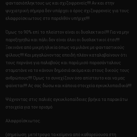
φαντασιόπληκτους ως και σχιζοφρενείς!!!! Αν και στην
ψυχιατρική σήμερα δεν υπάρχει ο όρος σχιζοφρενείς για τους
ελαφροίσκιωτους στο παρελθόν υπήρχε!!!!
Όμως το 90% επί το πλείστον είναι οι δυσλεκτικοί!!!! Για να μην
παρεξηγηθώ και πάλι δεν είναι όλοι οι δυσλεκτικοί έτσι!!!!
Ξεκινάνε από μικρή ηλικία όπως να μιλάνε με φανταστικούς
φίλους!!!! Και μεγαλώνοντας επειδή πλέον καταλαβαίνουν ότι
τους περνάνε για παλαβούς και παρά μισό παρασάνταλους
σταματάνε να το κάνουν δημόσιά ακόμα και στους δικούς τους
ανθρώπους!!!! Όμως το συνεχίζουν όσο απίστευτο και να μας
φαίνεται!!!! Ας σας δώσω και κάποια στοιχεία εγκυκλοπαιδικά!!!!
Ψάχνοντας στις παλιές εγκυκλοπαίδειες βρήκα τα παρακάτω
στοιχεία για τον ορισμό
Αλαφροΐσκιωτος.
(σημείωση: μετέτρεψα τα κείμενα από καθαρεύουσα στη