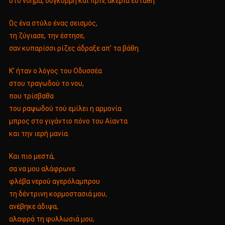
στο νόημα, σύγκορμη και πριν, ακέρια εστάθη.
Ως ένα στύλο ένας σεισμός,
τη ζύγιασε, την έστησε,
σαν κυπαρίσσι ρίζες άδραξε απ’ τα βάθη.
K’ ήταν ο λόγος του Οδυσσέα
στου τραγωδού το νου,
που τρίσβαθα
του ραψωδού τού εμίλει η αρμονία
μπρος στο γιγάντιο πόνο του Αίαντα
και την ιερή μανία.
Και πιο μεστά,
σα να μου αλάφρωνε
φλέβα νερού αγερόλαμπρου
τη δέντρινη κορμοστασιά μου,
ανέβηκε άδιψα,
αλαφρά τη φυλλωσιά μου,