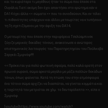
και το κυριότερο τι μεγέθους ήταν το σώμα που έπεσε στα
Ουράλια; Γιατί ακόμη δεν έχει απαντήσει στο ερώτημα εάν ο
DA14 έχει άλλα << σώματα >> που το συνοδεύουν; Και εν τέλει
τι πιθανότητες υπάρχουν και άλλοι μετεωρίτες να κτυπήσουν
τη Γη σχετιζόμενοι με την άφιξη του DA14;
Ο μετεωρίτης που έπεσε στην περιφέρεια Τσελύαμπινσκ
ζύγιζε μερικές δεκάδες τόνους, ανακοίνωσε ο ανώτερος
επιστημονικός λειτουργός του Παρατηρητηρίου του Πούλκοβο
Σεργκέι Σμιρνόφ!!!!
<< Πρόκειται για πολύ φωτεινή σφαίρα, πολύ καλά ορατή στον
πρωινό ουρανό, σώμα αρκετά μεγάλο με μάζα πολλών δεκάδων
τόνων, όπως φαίνεται. Κατά τη πτώση του στην ατμόσφαιρα
ένα τέτοιο σώμα αρχίζει να διασπάται, να γίνεται κομμάτια και
η ταχύτητά του μετριέται σε χλμ. το δευτερόλεπτο >>, είπε ο
Σμιρνόφ.
[youtube]https://www.youtube.com/watch?