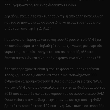
πολύ χαμηλότερη του ενός δισεκατομμυρίου:
Δηλαδή μετεωρίτες να κτυπήσουν τη Γη από άλλη κατεύθυνση
και ταυτοχρόνως ένας αστεροειδής να περάσει σε τόσο μικρή
απόσταση από την Γη. Δηλαδή:
Προφανώς απέκρυψαν για ευνόητους λόγους ότι ο DA14 έχει
<< συνοδά σώματα >>, δηλαδή ότι υπάρχει νέφος μετεωριτών
γύρω του, το οποίο προηγείται του αστεροειδή, αλλά και
έπεται αυτού. Αν και είναι σπάνιο φαινόμενο είναι υπαρκτό!!!!
Στα νεότερα χρόνια, είναι η πρώτη φορά που προκαλούνται
τόσες ζημιές σε έξι συνολικά πόλεις και τουλάχιστον 800
άνθρωποι να τραυματιστούν!!!! Όλες οι προβλέψεις της NASA
για τον DA14 ο οποίος ανακαλύφθηκε στις 23 Φεβρουαρίου του
2012 από ερασιτέχνες αστρονόμους του αστεροσκοπείου OAM
Observatory, στην La Sagra της Ισπανίας και όχι από τη NASA
βρισκόταν σε απόσταση 4,32 εκατ. χλμ λένε πως ο αστεροειδής