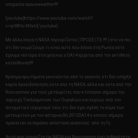
υπηρεσία spaceweather!!!!
[youtube]https://www.youtube.com/watch?
v=qrWRtc4t0eU[/youtube]
Με άλλα λόγια η NASA περιορίζεται ( ΠΡΟΣΕΞΤΕ !!!! ) στο να πει
ότι δεν γνωρίζουμε τι είναι αυτό που έπεσε στη Ρωσία ούτε
έχουμε νεότερα στοιχεία και ο DA14 έρχεται από την αντίθετη
κατεύθυνση!!!!
Κρίσιμα ερωτήματα γεννιούνται από το γεγονός ότι δεν υπήρξε
καμία προειδοποίηση ούτε από τη ΝASA, αλλά και ούτε από την
Roscosmos για τους μετεωρίτες που κτύπησαν σήμερα την
περιοχή Τσελύαμπινσκ των Ουραλίων και κυρίως από τον
αινιγματικό ισχυρισμό τους ότι δεν έχει σχέση το κύμα των
μετεωριτών με τον αστεροειδή 2012DA14 ο οποίος σήμερα
πρόκειται να περάσει απόσταση αναπνοής από τη Γη.
Αυτό που ισχυρίζονται NASA και Roscosmos έχει πιθανότητα