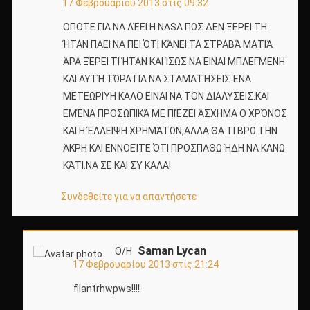
17 Φεβρουαρίου 2013 στις 09:32
ΟΠΟΤΕ ΓΙΑ ΝΑ ΛΈΕΙ Η NASA ΠΩΣ ΔΕΝ ΞΈΡΕΙ ΤΗ
ΉΤΑΝ ΠΑΕΙ ΝΑ ΠΕΙ ΌΤΙ ΚΆΝΕΙ ΤΑ ΣΤΡΑΒΆ ΜΑΤΙΆ
ΆΡΑ ΞΈΡΕΙ ΤΙ ΉΤΑΝ ΚΑΙ ΊΣΩΣ ΝΑ ΕΙΝΑΙ ΜΠΛΕΓΜΕΝΗ
ΚΑΙ ΑΥΤΉ.ΤΏΡΑ ΓΙΑ ΝΑ ΣΤΑΜΑΤΉΣΕΙΣ ΈΝΑ
ΜΕΤΕΩΡΙΥΗ ΚΑΛΟ ΕΙΝΑΙ ΝΑ ΤΟΝ ΔΙΑΛΥΣΕΙΣ.ΚΑΙ
ΕΜΈΝΑ ΠΡΟΣΩΠΙΚΆ ΜΕ ΠΙΈΖΕΙ ΆΣΧΗΜΑ Ο ΧΡΌΝΟΣ
ΚΑΙ Η ΈΛΛΕΙΨΗ ΧΡΗΜΆΤΩΝ,ΑΛΛΑ ΘΑ ΤΙ ΒΡΩ ΤΗΝ
ΆΚΡΗ ΚΑΙ ΕΝΝΟΕΊΤΕ ΌΤΙ ΠΡΟΣΠΑΘΩ ΉΔΗ ΝΑ ΚΑΝΩ
ΚΆΤΙ.ΝΑ ΣΕ ΚΑΙ ΣΥ ΚΑΛΑ!
Συνδεθείτε για να απαντήσετε
Saman Lycan
Ο/Η
17 Φεβρουαρίου 2013 στις 21:24
filantrhwpws!!!!