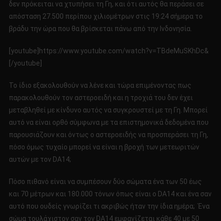
δεν πρόκειται να χτυπήσει τη Γη, και ότι αυτός θα περάσει σε
απόσταση 27.500 περίπου χιλιομέτρων στις 19:24 σήμερα το
βράδυ την ώρα που θα βρίσκεται πάνω από την Ινδονησία.
[youtube]https://www.youtube.com/watch?v=TBdeMuSKhDc&
[/youtube]
Το ίδιο εξακολουθούν να λένε και τώρα επιμένοντας πως
παρακολουθούν τον αστεροειδή και η τροχιά του δεν έχει
μεταβληθεί με κίνδυνο αυτός να συγκρουστεί με τη Γη. Μπορεί
αυτό να είναι ορθό σύμφωνα με τα επιστημονικά δεδομένα που
παρουσιάζουν και όντως ο αστεροειδής να προσπεράσει τη Γη,
πόσο όμως τυχαίο μπορεί να είναι η βροχή των μετεωριτών
αυτών με τον DA14;
Πόσο πιθανό είναι να συμπέσουν δύο σώματα ένα των 50 έως
και 70 μέτρων και 180.000 τόνων όπως είναι ο DA14 και ένα σαν
αυτό που ουδείς γνωρίζει τι ακριβώς ήταν την ίδια ημέρα; Ένα
σώμα τουλάχιστον σαν τον DA14 εμφανίζεται κάθε 40 με 50