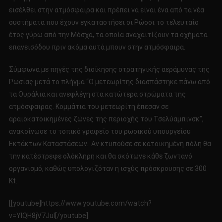
εισέλθει στην ατμόσφαιρα και πρέπει να είναι ένα από τα νέα
συστήματα που έχουν εγκαταστήσει οι Ρώσοι το τελευταίο
έτος γύρω από την Μόσχα, τα οποία αναχαιτίζουν τα οχήματα
επανεισόδου πριν ακόμα αυτά μπουν στην ατμόσφαιρα.
Σύμφωνα με πηγές της διοίκησης στρατηγικής αεράμυνας της
Ρωσίας μετά το πλήγμα “Ο μετεωρίτης διασπάστηκε πάνω από
τα Ουράλια και ανεφλέγη στα κατώτερα στρώματα της
ατμόσφαιρας. Κομμάτια του μετεωρίτη έπεσαν σε
αραιοκατοικημένες ζώνες της περιοχής του Τσελύαμπινσκ”,
ανακοίνωσε το τοπικό γραφείο του ρωσικού υπουργείου
Εκτάκτων Καταστάσεων. Aν κτυπούσε σε κατοικημένη πόλη θα
την κατέστρεφε ολόκληρη και θα σκότωνε κάθε ζωντανό
οργανισμό, καθώς υπολογιζόταν η ισχύς πρόσκρουσης σε 300
Kt.
[[youtube]https://www.youtube.com/watch?
v=YlQH8jV7JuI[/youtube]