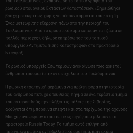
του Τσελύαμπινσκ”, ανακοίνωσε το τοπικό γραφείο του
ρωσικού υπουργείου Εκτάκτων Καταστάσεων. «Σημειώθηκε
βροχή μετεωριτών, χωρίς να πέσουν κομμάτια τους στη Γη.
Ένας μετεωρίτης εξερράγη πάνω από την περιοχή του
Τσελύαμπινσκ. Από το κρουστικό κύμα έσπασαν τα τζάμια σε
πολλές περιοχές», δήλωσε εκπρόσωπος του τοπικού
υπουργείου Αντιμετώπισης Καταστροφών στο πρακτορείο
Ιντερφάξ.
Το ρωσικό υπουργείο Εσωτερικών ανακοίνωσε πως αρκετοί
άνθρωποι τραυματίστηκαν σε σχολείο του Τσελύαμπινσκ.
H ρωσική στρατηγική αεράμυνα για πρώτη φορά στην ιστορία
του ανθρώπου πέτυχε απευθείας πήγμα σε ένα τεράστιο τμήμα
του αστεροειδούς πρν πλήξει τις πόλεις της Σιβηρίας,
ακούγεται ότι μπορεί να έπεφτε και στα περίχωρα της αχανούς
Μόσχας αναφέρουν στρατιωτικές πηγές που μίλησαν στο
πρακτορείο Russia Today. Το τμήμα αυτό επλήγη από
προηγμένο ρωσικό αντιβαλλιστικό σύστημα, πριν ακόμα