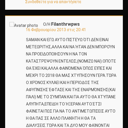
Συνδεθείτε για να απαντήσετε
Filanthrwpws
Ο/Η
16 Φεβρουαρίου 2013 στις 20:41
SAMAN ΚΑΙ ΕΓΩ ΑΥΤΟ ΠΙΣΤΕΎΩ ΌΤΙ ΔΕΝ ΕΙΝΑΙ
ΜΕΤΕΩΡΙΤΗΣ,ΑΛΛΑ ΚΑΙ ΝΑ ΉΤΑΝ ΔΕΝ ΜΠΟΡΟΎΝ
ΝΑ ΠΡΟΕΙΔΟΠΟΙΗΣΟΥΝ Η ΝΑ ΤΟΝ
ΚΑΤΑΣΤΡΈΨΟΥΝ ΕΝΤΕΛΏΣ;(ΝΟΜΙΖΩ ΝΑΙ).ΟΠΟΤΕ
ΘΑ ΈΧΕΙ ΚΑΙ,ΑΛΛΑ ΦΑΙΝΌΜΕΝΑ ΌΠΩΣ ΕΊΠΕΣ ΚΑΙ
ΜΈΧΡΙ ΤΟ 2018 ΘΑ ΜΑΣ ΧΤΥΠΉΣΟΥΝ ΓΕΡΆ.ΤΏΡΑ
Ο ΧΡΌΝΟΣ ΚΥΛΆΕΙ ΚΑΙ Η ΠΕΡΊΟΔΟΣ ΤΗΣ
ΑΦΎΠΝΙΣΗΣ ΈΦΤΑΣΕ ΚΑΙ ΤΗΣ ΕΝΑΡΜΌΝΙΣΗΣ(ΚΑΙ
ΠΆΛΙ) ΜΕ ΤΟ ΣΎΜΠΑΝ.ΚΑΙ ΓΙΑ ΑΥΤΟ ΘΑ ΧΤΥΠΆΝΕ
ΑΛΎΠΗΤΑ,ΕΠΕΙΔΉ ΤΟ ΉΞΕΡΑΝ ΑΥΤΟ.ΈΤΣΙ
ΦΑΊΝΕΤΑΙ ΠΩΣ ΓΙΑ ΝΑ ΤΟ ΑΝΤΙΜΕΤΩΠΊΣΕΙΣ ΑΥΤΟ
Η ΘΑ ΠΑΣ ΣΕ ΆΛΛΟ ΠΛΑΝΉΤΗ Η ΘΑ ΤΑ
ΔΙΑΛΥΣΕΙΣ.ΤΏΡΑ ΚΑΙ ΤΑ ΔΥΟ ΜΟΥ ΦΑΊΝΟΝΤΑΙ