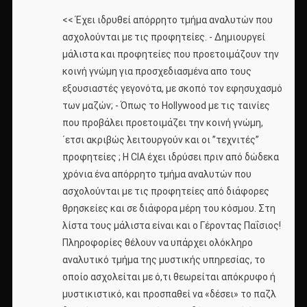
<< Έχει ιδρυθεί απόρρητο τμήμα αναλυτών που
ασχολούνται με τις προφητείες. - Δημιουργεί
μάλιστα και προφητείες που προετοιμάζουν την
κοινή γνώμη για προσχεδιασμένα απο τους
εξουσιαστές γεγονότα, με σκοπό τον εφησυχασμό
των μαζών; - Όπως το Hollywood με τις ταινίες
που προβάλει προετοιμάζει την κοινή γνώμη,
΄ετσι ακριβώς λειτουργούν και οι ”τεχνιτές”
προφητείες ; Η CIA έχει ιδρύσει πριν από δώδεκα
χρόνια ένα απόρρητο τμήμα αναλυτών που
ασχολούνται με τις προφητείες από διάφορες
θρησκείες και σε διάφορα μέρη του κόσμου. Στη
λίστα τους μάλιστα είναι και ο Γέροντας Παΐσιος!
Πληροφορίες θέλουν να υπάρχει ολόκληρο
αναλυτικό τμήμα της μυστικής υπηρεσίας, το
οποίο ασχολείται με ό,τι θεωρείται απόκρυφο ή
μυστικιστικό, και προσπαθεί να «δέσει» το παζλ