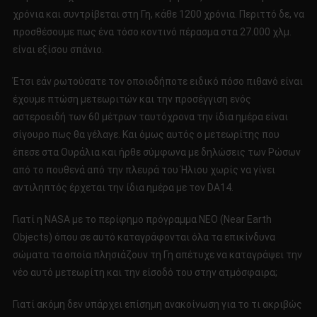
χρόνια και συντρίβεται στη Γη, κάθε 1200 χρόνια. Περιττό δε, να
προσθέσουμε πως ένα τόσο κοντινό πέρασμα στα 27.000 χλμ.
είναι εξίσου σπάνιο.
Έτσι εάν ρωτούσατε τον οποιοδήποτε ειδικό πόσο πιθανό είναι
έχουμε πτώση μετεωριτών και την προσέγγιση ενός
αστεροειδή των 60 μέτρων ταυτόχρονα την ίδια ημέρα είναι
σίγουρο πως θα γέλαγε. Και όμως αυτός ο μετεωρίτης που
έπεσε στα Ουράλια και ήρθε σύμφωνα με δηλώσεις των Ρώσων
από το πουθενά από την πλευρά του Ήλιου χωρίς να γίνει
αντιληπτός έρχεται την ίδια ημέρα με τον DA14.
Γιατί η NASA με το περίφημο πρόγραμμα NEO (Near Earth
Objects) όπου σε αυτό καταγράφονται όλα τα επικίνδυνα
σώματα τα οποία πλησιάζουν τη Γη απέτυχε να καταγράψει την
νέο αυτό μετεωρίτη και την είσοδό του στην ατμόσφαιρα;
Γιατί ακόμη δεν υπάρχει επίσημη ανακοίνωση για το τι ακριβώς