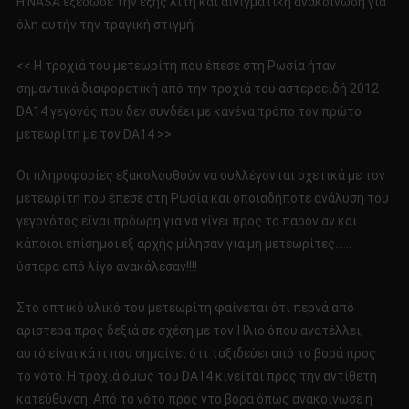
H ΝΑSA εξέδωσε την εξής λιτή και αινιγματική ανακοίνωση για
ΕΠΛΗΞΑΝ
όλη αυτήν την τραγική στιγμή:
ΤΗΝ
ΡΩΣΙΑ!!!!
<< Η τροχιά του μετεωρίτη που έπεσε στη Ρωσία ήταν
σημαντικά διαφορετική από την τροχιά του αστεροειδή 2012
DA14 γεγονός που δεν συνδέει με κανένα τρόπο τον πρώτο
μετεωρίτη με τον DA14 >>.
Οι πληροφορίες εξακολουθούν να συλλέγονται σχετικά με τον
μετεωρίτη που έπεσε στη Ρωσία και οποιαδήποτε ανάλυση του
γεγονότος είναι πρόωρη για να γίνει προς το παρόν αν και
κάποιοι επίσημοι εξ αρχής μίλησαν για μη μετεωρίτες……
ύστερα από λίγο ανακάλεσαν!!!!
Στο οπτικό υλικό του μετεωρίτη φαίνεται ότι περνά από
αριστερά προς δεξιά σε σχέση με τον Ήλιο όπου ανατέλλει,
αυτό είναι κάτι που σημαίνει ότι ταξιδεύει από το βορά προς
το νότο. Η τροχιά όμως του DA14 κινείται προς την αντίθετη
κατεύθυνση: Από το νότο προς ντο βορά όπως ανακοίνωσε η