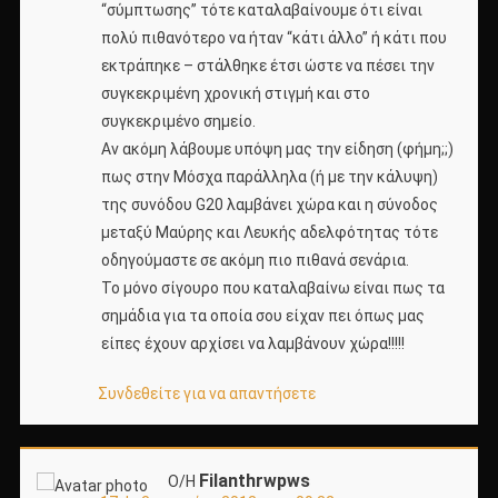
“σύμπτωσης” τότε καταλαβαίνουμε ότι είναι
πολύ πιθανότερο να ήταν “κάτι άλλο” ή κάτι που
εκτράπηκε – στάλθηκε έτσι ώστε να πέσει την
συγκεκριμένη χρονική στιγμή και στο
συγκεκριμένο σημείο.
Αν ακόμη λάβουμε υπόψη μας την είδηση (φήμη;;)
πως στην Μόσχα παράλληλα (ή με την κάλυψη)
της συνόδου G20 λαμβάνει χώρα και η σύνοδος
μεταξύ Μαύρης και Λευκής αδελφότητας τότε
οδηγούμαστε σε ακόμη πιο πιθανά σενάρια.
Το μόνο σίγουρο που καταλαβαίνω είναι πως τα
σημάδια για τα οποία σου είχαν πει όπως μας
είπες έχουν αρχίσει να λαμβάνουν χώρα!!!!!
Συνδεθείτε για να απαντήσετε
Filanthrwpws
Ο/Η