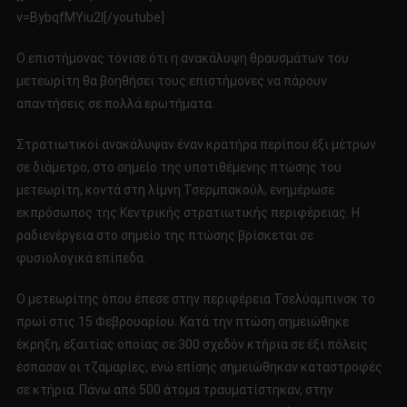
v=BybqfMYiu2I[/youtube]
Ο επιστήμονας τόνισε ότι η ανακάλυψη θραυσμάτων του
μετεωρίτη θα βοηθήσει τους επιστήμονες να πάρουν
απαντήσεις σε πολλά ερωτήματα.
Στρατιωτικοί ανακάλυψαν έναν κρατήρα περίπου έξι μέτρων
σε διάμετρο, στο σημείο της υποτιθέμενης πτώσης του
μετεωρίτη, κοντά στη λίμνη Τσερμπακούλ, ενημέρωσε
εκπρόσωπος της Κεντρικής στρατιωτικής περιφέρειας. Η
ραδιενέργεια στο σημείο της πτώσης βρίσκεται σε
φυσιολογικά επίπεδα.
Ο μετεωρίτης όπου έπεσε στην περιφέρεια Τσελύαμπινσκ το
πρωί στις 15 Φεβρουαρίου. Κατά την πτώση σημειώθηκε
έκρηξη, εξαιτίας οποίας σε 300 σχεδόν κτήρια σε έξι πόλεις
έσπασαν οι τζαμαρίες, ενώ επίσης σημειώθηκαν καταστροφές
σε κτήρια. Πάνω από 500 άτομα τραυματίστηκαν, στην