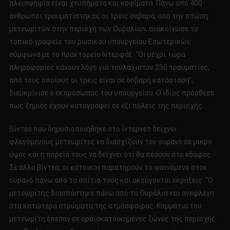
πλειοψηφία είναι χτυπήματα και κοψίματα. Πάνω από 400
άνθρωποι τραυματίστηκαν, οι τρεις σοβαρά, από την πτώση
μετεωριτών στην περιοχή των Ουραλίων, ανακοίνωσε το
τοπικό γραφείο του ρωσικού υπουργείου Εσωτερικών,
σύμφωνα με το πρακτορείο Ιντερφάξ. “Οι μέχρι τώρα
πληροφορίες κάνουν λόγο για τουλάχιστον 250 τραυματίες,
από τους οποίους οι τρεις είναι σε σοβαρή κατάσταση”,
διευκρίνισε ο εκπρόσωπος του υπουργείου. Ο ίδιος πρόσθεσε
πως ζημιές έχουν καταγραφεί σε έξι πόλεις της περιοχής.
Βίντεο που δημοσιοποιήθηκε στο ίντερνετ δείχνει
φλεγόμενους μετεωρίτες να διασχίζουν τον ουρανό σε μικρό
ύψος και η πορεία τους να δείχνει ότι θα πέσουν στο έδαφος.
Σε άλλο βίντεο, οι κάτοικοι παρατηρούν το φαινόμενο στον
ουρανό πάνω από τα σπίτια τους και ακούγονται εκρήξεις. “Ο
μετεωρίτης διασπάστηκε πάνω από τα Ουράλια και ανεφλέγη
στα κατώτερα στρώματα της ατμόσφαιρας. Κομμάτια του
μετεωρίτη έπεσαν σε αραιοκατοικημένες ζώνες της περιοχής