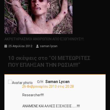
ΑΚΡΩΤΗΡΙΑΣΜΟΙ ΑΝΘΡΩΠΩΝ ΑΠΟ ΕΞΩΓΗΙΝΟΥΣ!!!
25 Απριλίου 2012
saman lycan
10 σκέψεις στο “
ΟΙ ΜΕΤΕΩΡΙΤΕΣ
ΠΟΥ ΕΠΛΗΞΑΝ ΤΗΝ ΡΩΣΙΑ!!!!
”
Saman Lycan
Ο/Η
26 Φεβρουαρίου 2013 στις 20:28
Researcher!!!!
ΑΝΑΜΕΝΕ ΚΑΙ ΑΛΛΕΣ ΕΞΕΛΙΞΕΙΣ…….!!!!