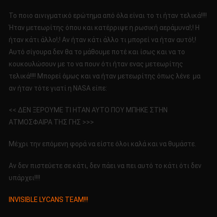
Το ποιο αινιγματικό ερώτημα από όλα είναι το τι ήταν τελικά!!!!
Ήταν μετεωρίτης όπου και κατέρριψε η ρωσική αεράμυνα!;! Η
ήταν κάτι άλλο!;! Αν ήταν κάτι άλλο τι μπορεί να ήταν αυτό!;!
Αυτό σίγουρα δεν θα το μάθουμε ποτέ και ίσως και να το
κουκουλώσουν με το να πουν ότι ήταν ενας μετεωρίτης
τελικά!!!! Μπορεί όμως και να ήταν μετεωρίτης όπως λένε μα
αν ήταν τότε γιατί η NASA είπε:
<< ΔΕΝ ΞΕΡΟΥΜΕ ΤΙ ΗΤΑΝ ΑΥΤΟ ΠΟΥ ΜΠΗΚΕ ΣΤΗΝ
ΑΤΜΟΣΦΑΙΡΑ ΤΗΣ ΓΗΣ >>>
Μέχρι την επόμενη φορά να είστε όλοι καλά και να θυμάστε.
Αν δεν πιστεύετε σε κάτι, δεν πάει να πει αυτό το κάτι ότι δεν
υπάρχει!!!!
INVISIBLE LYCANS TEAM!!!