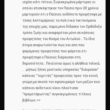
ισχύει κάτι τέτοιο; Συγκεκριμένα μάρτυρες οι
οποίοι επισκέφτηκαν τον Παϊσιο πριν 20 χρόνια
μαρτυρούν ότι ο Παϊσιος ουδέποτε προφήτεψε με
τόσες λεπτομέρειες τα πολιτικά τεκτενόμενα
της εποχής μας, παρα μόνο δίδασκε τον Ορθόδοξο
τρόπο ζωής και αναφερόταν μόνο σε κάποιες
προφητείες του Κοσμά του Αιτωλού… Τα ίδια
άτομα αναρωτιούνται πως και απο που
φερόμενες προφητείες που φέρεται ότι
προφήτεψε ο Παϊσιος διέρευσαν στη
δημοσιότητα… Ποιά είναι όμως η αλήθεια τελικά;
…. μήπως ξένες μυστικές υπηρεσίες ”διέυρεσαν”
κάποιες "τεχνιτές" προφητείες προς την κοινή
γνώμη με σκοπό τον εφησυχασμό των μαζών ενώ
κάποιοι εκδοτικοί οίκοι πλούτισαν
”προμοτάρωντας” συγκεκριμένους τίτλους
βιβλίων; >>