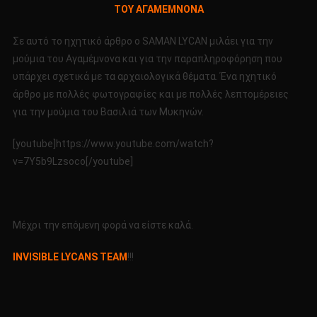
ΤΟΥ ΑΓΑΜΕΜΝΟΝΑ
ΑΛΗΘΕΙΕΣ
ΚΑΙ
Σε αυτό το ηχητικό άρθρο ο SAMAN LYCAN μιλάει για την
ΨΕΜΑΤΑ
μούμια του Αγαμέμνονα και για την παραπληροφόρηση που
ΓΙΑ
υπάρχει σχετικά με τα αρχαιολογικά θέματα. Ένα ηχητικό
ΤΗΝ
ΜΟΥΜΙΑ
άρθρο με πολλές φωτογραφίες και με πολλές λεπτομέρειες
ΤΟΥ
για την μούμια του Βασιλιά των Μυκηνών.
ΑΓΑΜΕΜΝΟΝΑ
[youtube]https://www.youtube.com/watch?
v=7Y5b9Lzsoco[/youtube]
Μέχρι την επόμενη φορά να είστε καλά.
INVISIBLE LYCANS TEAM
!!!