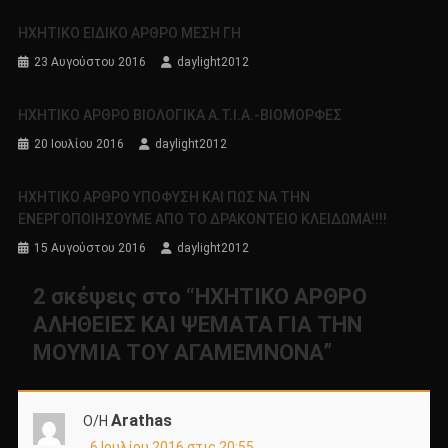
ΗΧΗΤΙΚΟ ΕΙΔΙΚΟ ΑΡΘΡΟ ΜΕΣΗ ΓΗ
23 Αυγούστου 2016
daylight2012
ΗΧΗΤΙΚΟ ΑΡΘΡΟ ΒΙΟΛΟΓΙΚΑ Α.Τ.Ι.Α.-ΒΙΟΜΟΡΦΕΣ
20 Ιουλίου 2016
daylight2012
ΗΧΗΤΙΚΟ ΑΡΘΡΟ ΥΠΟΦΥΣΗ ΚΑΙ ΠΩΣ ΝΑ ΤΗΝ
ΕΝΕΡΓΟΠΟΙΗΣΟΥΜΕ ΑΠΟ ΤΟ ΔΡΑΚΟΝΤΕΙΟ ΚΛΕΙΔΩΜΑ!!!!
15 Αυγούστου 2016
daylight2012
2 σκέψεις στο “
ΗΧΗΤΙΚΟ ΑΡΘΡΟ
ΑΛΗΘΕΙΕΣ ΚΑΙ ΨΕΜΑΤΑ ΓΙΑ ΤΗΝ
ΜΟΥΜΙΑ ΤΟΥ ΑΓΑΜΕΜΝΟΝΑ
”
Arathas
Ο/Η
6 Ιουλίου 2016 στις 20:55