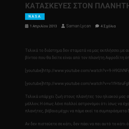
ΚΑΤΑΣΚΕΥΕΣ ΣΤΟΝ ΠΛΑΝΗΤΗ 
N.A.S.A.
Saman Lycan
Στο
1 Απριλίου 2013
4 Σχόλια
ΚΑΤΑΣ
ΣΤΟΝ
ΠΛΑΝΗ
Τελικά το διάστημα δεν σταματά να μας εκπλήσσει με 
ΑΦΡΟΔΙΤ
βίντεο που θα δείτε είναι από τον πλανήτη Αφροδίτη όπ
[youtube]http://www.youtube.com/watch?v=9-H9GIVNF
[youtube]http://www.youtube.com/watch?v=v1fHtiruFgI
Τελικά υπάρχει ζωή στους πλανήτες του ηλιακού μας σ
μέλλον; Η όπως λένε πολλοί αστρονόμοι ότι ίσως να έχο
πλανήτες, βέβαια μέχρι να πάμε εκεί τα συμπεράσματα δ
Αν δεν πιστεύετε σε κάτι, δεν πάει να πει αυτό το κάτι ότ