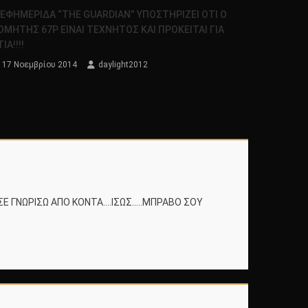
 ΕΦΗΜΕΡΙΔΑ “THE GUARDIAN” ΥΠΟΣΤΗΡΙΖΕΙ ΟΤΙ Ο
ΟΜΗΤΗΣ 67Ρ ΕΙΝΑΙ ΤΕΧΝΗΤΟΣ ΚΑΙ ΠΡΟΚΕΙΤΑΙ ΓΙΑ
ΙΑ!!!!
17 Νοεμβρίου 2014
daylight2012
ΣΕ ΓΝΩΡΙΣΩ ΑΠΟ ΚΟΝΤΑ….ΙΣΩΣ…..ΜΠΡΑΒΟ ΣΟΥ