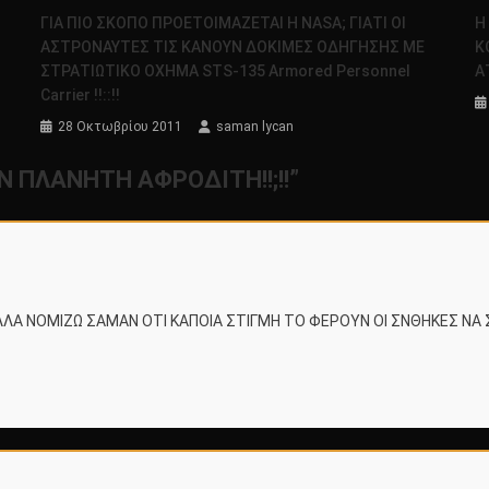
ΓΙΑ ΠΙΟ ΣΚΟΠΟ ΠΡΟΕΤΟΙΜΑΖΕΤΑΙ Η NASA; ΓΙΑΤΙ ΟΙ
Η
ΑΣΤΡΟΝΑΥΤΕΣ ΤΙΣ ΚΑΝΟΥΝ ΔΟΚΙΜΕΣ ΟΔΗΓΗΣΗΣ ΜΕ
Κ
ΣΤΡΑΤΙΩΤΙΚΟ ΟΧΗΜΑ STS-135 Armored Personnel
ΑΤ
Carrier !!::!!
28 Οκτωβρίου 2011
saman lycan
 ΠΛΑΝΗΤΗ ΑΦΡΟΔΙΤΗ!!;!!
”
ΛΛΑ ΝΟΜΙΖΩ ΣΑΜΑΝ ΟΤΙ ΚΑΠΟΙΑ ΣΤΙΓΜΗ ΤΟ ΦΕΡΟΥΝ ΟΙ ΣΝΘΗΚΕΣ ΝΑ 