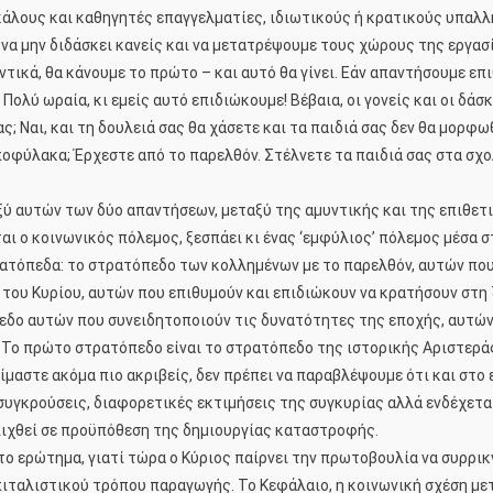
άλους και καθηγητές επαγγελματίες, ιδιωτικούς ή κρατικούς υπαλλή
, να μην διδάσκει κανείς και να μετατρέψουμε τους χώρους της εργα
τικά, θα κάνουμε το πρώτο – και αυτό θα γίνει. Εάν απαντήσουμε επ
ολύ ωραία, κι εμείς αυτό επιδιώκουμε! Βέβαια, οι γονείς και οι δά
ς; Ναι, και τη δουλειά σας θα χάσετε και τα παιδιά σας δεν θα μορφω
ύλακα; Έρχεστε από το παρελθόν. Στέλνετε τα παιδιά σας στα σχολε
ύ αυτών των δύο απαντήσεων, μεταξύ της αμυντικής και της επιθετι
ται ο κοινωνικός πόλεμος, ξεσπάει κι ένας ‘εμφύλιος’ πόλεμος μέσα 
τόπεδα: το στρατόπεδο των κολλημένων με το παρελθόν, αυτών που 
ς του Κυρίου, αυτών που επιθυμούν και επιδιώκουν να κρατήσουν στη
όπεδο αυτών που συνειδητοποιούν τις δυνατότητες της εποχής, αυτώ
. Το πρώτο στρατόπεδο είναι το στρατόπεδο της ιστορικής Αριστερά
είμαστε ακόμα πιο ακριβείς, δεν πρέπει να παραβλέψουμε ότι και σ
γκρούσεις, διαφορετικές εκτιμήσεις της συγκυρίας αλλά ενδέχεται
λιχθεί σε προϋπόθεση της δημιουργίας καταστροφής.
ο ερώτημα, γιατί τώρα ο Κύριος παίρνει την πρωτοβουλία να συρρι
ιταλιστικού τρόπου παραγωγής. Το Κεφάλαιο, η κοινωνική σχέση με