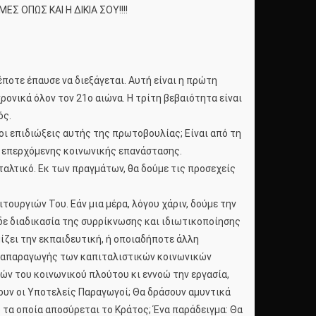
Σ ΟΠΩΣ ΚΑΙ Η ΔΙΚΙΑ ΣΟΥ!!!!
δέποτε έπαυσε να διεξάγεται. Αυτή είναι η πρώτη
χρονικά όλον τον 21ο αιώνα. Η τρίτη βεβαιότητα είναι
ός.
 οι επιδιώξεις αυτής της πρωτοβουλίας; Είναι από τη
ς επερχόμενης κοινωνικής επανάστασης.
ταλτικό. Εκ των πραγμάτων, θα δούμε τις προσεχείς
ουργιών Του. Εάν μια μέρα, λόγου χάριν, δούμε την
 δε διαδικασία της συρρίκνωσης και ιδιωτικοποίησης
ίζει την εκπαιδευτική, ή οποιαδήποτε άλλη
 αναπαραγωγής των καπιταλιστικών κοινωνικών
ν του κοινωνικού πλούτου κι εννοώ την εργασία,
άνουν οι Υποτελείς Παραγωγοί; Θα δράσουν αμυντικά
 τα οποία αποσύρεται το Κράτος; Ένα παράδειγμα: Θα