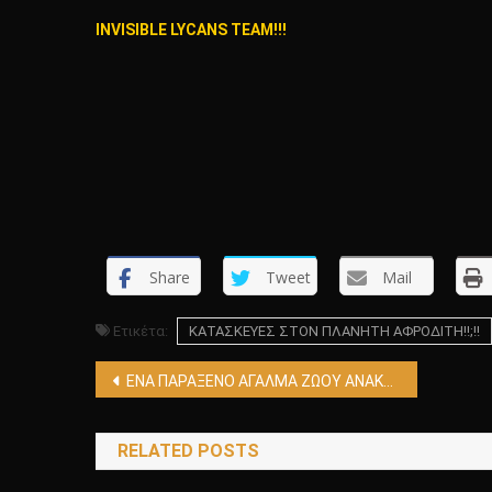
INVISIBLE LYCANS TEAM!!!
Share
Tweet
Mail
Ετικέτα:
ΚΑΤΑΣΚΕΥΕΣ ΣΤΟΝ ΠΛΑΝΗΤΗ ΑΦΡΟΔΙΤΗ!!;!!
Πλοήγηση
ΕΝΑ ΠΑΡΑΞΕΝΟ ΑΓΑΛΜΑ ΖΩΟΥ ΑΝΑΚΑΛΥΦΤΗΚΕ ΣΤΗΝ ΚΙΝΑ !!!!
άρθρων
RELATED POSTS