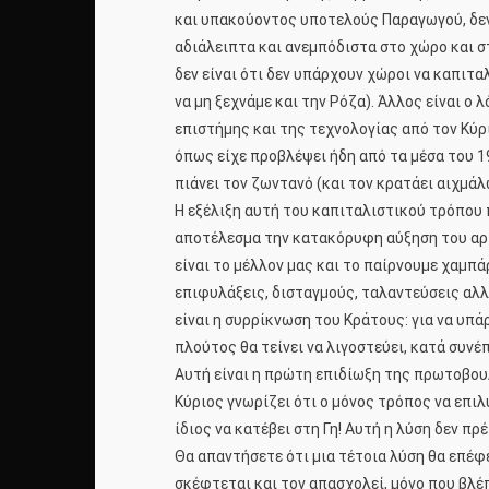
και υπακούοντος υποτελούς Παραγωγού, δεν μ
αδιάλειπτα και ανεμπόδιστα στο χώρο και στ
δεν είναι ότι δεν υπάρχουν χώροι να καπιτα
να μη ξεχνάμε και την Ρόζα). Άλλος είναι ο
επιστήμης και της τεχνολογίας από τον Κύρι
όπως είχε προβλέψει ήδη από τα μέσα του 19ο
πιάνει τον ζωντανό (και τον κρατάει αιχμάλ
Η εξέλιξη αυτή του καπιταλιστικού τρόπου 
αποτέλεσμα την κατακόρυφη αύξηση του αρι
είναι το μέλλον μας και το παίρνουμε χαμπά
επιφυλάξεις, δισταγμούς, ταλαντεύσεις αλλ
είναι η συρρίκνωση του Κράτους: για να υπ
πλούτος θα τείνει να λιγοστεύει, κατά συνέπ
Αυτή είναι η πρώτη επιδίωξη της πρωτοβουλ
Κύριος γνωρίζει ότι ο μόνος τρόπος να επιλυ
ίδιος να κατέβει στη Γη! Αυτή η λύση δεν πρ
Θα απαντήσετε ότι μια τέτοια λύση θα επέφε
σκέφτεται και τον απασχολεί, μόνο που βλέπ