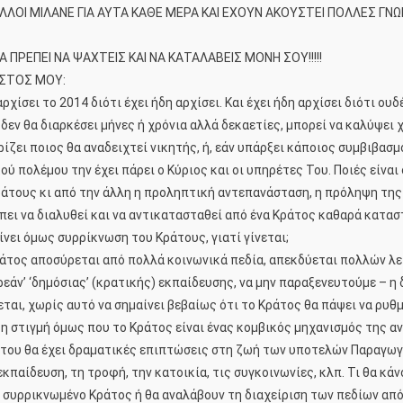
ΛΛΟΙ ΜΙΛΑΝΕ ΓΙΑ ΑΥΤΑ ΚΑΘΕ ΜΕΡΑ ΚΑΙ ΕΧΟΥΝ ΑΚΟΥΣΤΕΙ ΠΟΛΛΕΣ ΓΝΩΜΕ
Α ΠΡΕΠΕΙ ΝΑ ΨΑΧΤΕΙΣ ΚΑΙ ΝΑ ΚΑΤΑΛΑΒΕΙΣ ΜΟΝΗ ΣΟΥ!!!!!
ΩΣΤΟΣ ΜΟΥ:
ίσει το 2014 διότι έχει ήδη αρχίσει. Και έχει ήδη αρχίσει διότι ου
 δεν θα διαρκέσει μήνες ή χρόνια αλλά δεκαετίες, μπορεί να καλύψει 
ίζει ποιος θα αναδειχτεί νικητής, ή, εάν υπάρξει κάποιος συμβιβασμ
 πολέμου την έχει πάρει ο Κύριος και οι υπηρέτες Του. Ποιές είναι
Κράτους κι από την άλλη η προληπτική αντεπανάσταση, η πρόληψη τη
πει να διαλυθεί και να αντικατασταθεί από ένα Κράτος καθαρά κατασ
νει όμως συρρίκνωση του Κράτους, γιατί γίνεται;
άτος αποσύρεται από πολλά κοινωνικά πεδία, απεκδύεται πολλών λειτ
εάν’ ‘δημόσιας’ (κρατικής) εκπαίδευσης, να μην παραξενευτούμε – η
ι, χωρίς αυτό να σημαίνει βεβαίως ότι το Κράτος θα πάψει να ρυθμ
τη στιγμή όμως που το Κράτος είναι ένας κομβικός μηχανισμός της
 του θα έχει δραματικές επιπτώσεις στη ζωή των υποτελών Παραγωγώ
εκπαίδευση, τη τροφή, την κατοικία, τις συγκοινωνίες, κλπ. Τι θα κ
 συρρικνωμένο Κράτος ή θα αναλάβουν τη διαχείριση των πεδίων από