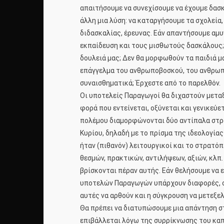
απαιτήσουμε να συνεχίσουμε να έχουμε δασκ
άλλη μια λύση: να καταργήσουμε τα σχολεία
διδασκαλίας, έρευνας. Εάν απαντήσουμε αμυν
εκπαίδευση και τους μισθωτούς δασκάλους; Π
δουλειά μας; Δεν θα μορφωθούν τα παιδιά μα
επάγγελμα του ανθρωποβοσκού, του ανθρωποφ
συναισθηματικά; Έρχεστε από το παρελθόν.
Οι υποτελείς Παραγωγοί θα διχαστούν μεταξ
φορά που εντείνεται, οξύνεται και γενικεύε
πολέμου διαμορφώνονται δύο αντίπαλα στρα
Κυρίου, δηλαδή με το πρίσμα της ιδεολογία
ήταν (πιθανόν) λειτουργικοί και το στρατ
θεσμών, πρακτικών, αντιλήψεων, αξιών, κλπ
βρίσκονται πέραν αυτής. Εάν θελήσουμε να 
υποτελών Παραγωγών υπάρχουν διαφορές, συ
αυτές να αρθούν και η σύγκρουση να μετεξε
Θα πρέπει να διατυπώσουμε μια απάντηση στ
επιβάλλεται λόγω της συρρίκνωσης του καπ