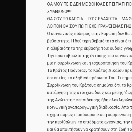
ΘΑ ΜΟΥ ΠΕΙΣ ΔΕΝ ΜΕ ΒΟΗΘΑΣ ΕΤΣΙ ΓΙΑΤΙ ΠΟ
ΣΥΜΦΩΝΩ!!!!!
ΘΑ ΣΟΥ ΠΩ ΚΑΠΟΙΑ….. ΙΣΩΣ ΕΛΑΧΙΣΤΑ…. ΜΑ Θ
ΛΟΙΠΟΝ ΘΑ ΣΟΥ ΠΩ ΤΙ ΕΧΕΙ ΓΡΑΨΕΙ ΕΝΑΣ ΓΝ
Ο κοινωνικός πόλεμος στην Ευρώπη δεν θα αρχ
βεβαιότητα. Η δεύτερη βεβαιότητα είναι ότι
η αβεβαιότητα της έκβασής του: ουδείς γνωρ
Την πρωτοβουλία της έντασης του κοινωνικού
μια η συρρίκνωση και η ισχυροποίηση του 
Το Κράτος Πρόνοιας, το Κράτος Δικαίου πρέ
δεκαετίες το αληθινό πρόσωπό Του. Τι σημαί
Συρρίκνωση του Κράτους σημαίνει ότι το Κρ
κατάργηση της στοιχειώδους και μέσης ‘δωρ
της Ανώτατης εκπαίδευσης ήδη ολοκληρώνετα
κοινωνική αναπαραγωγική διαδικασία. Από 
σχηματισμών, η απόσυρση και η συρρίκνωση
την περίθαλψη, τα επιδόματα ανεργίας, την 
και θα απαιτήσουν να κρατήσουν στη ζωή το