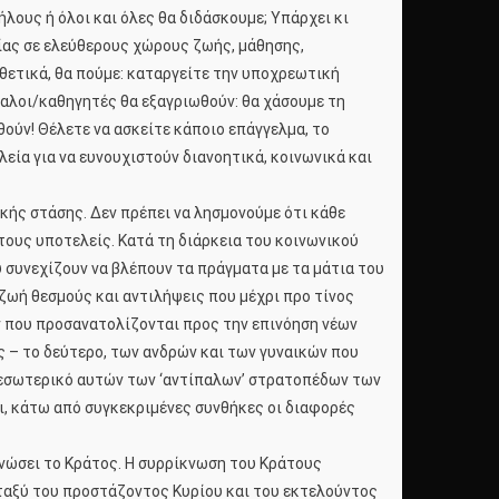
λους ή όλοι και όλες θα διδάσκουμε; Υπάρχει κι
σίας σε ελεύθερους χώρους ζωής, μάθησης,
ιθετικά, θα πούμε: καταργείτε την υποχρεωτική
σκαλοι/καθηγητές θα εξαγριωθούν: θα χάσουμε τη
θούν! Θέλετε να ασκείτε κάποιο επάγγελμα, το
ία για να ευνουχιστούν διανοητικά, κοινωνικά και
κής στάσης. Δεν πρέπει να λησμονούμε ότι κάθε
στους υποτελείς. Κατά τη διάρκεια του κοινωνικού
συνεχίζουν να βλέπουν τα πράγματα με τα μάτια του
 ζωή θεσμούς και αντιλήψεις που μέχρι προ τίνος
ν που προσανατολίζονται προς την επινόηση νέων
ς – το δεύτερο, των ανδρών και των γυναικών που
το εσωτερικό αυτών των ‘αντίπαλων’ στρατοπέδων των
, κάτω από συγκεκριμένες συνθήκες οι διαφορές
κνώσει το Κράτος. Η συρρίκνωση του Κράτους
ταξύ του προστάζοντος Κυρίου και του εκτελούντος