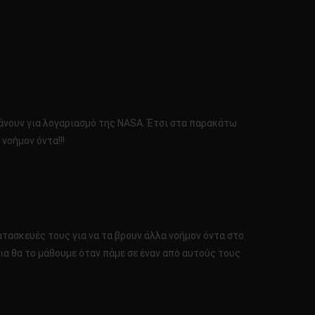
άνουν για λογαριασμό της NASA. Έτσι στα παρακάτω
νοήμον όντα!!!
τασκευές τους για να τα βρουν άλλα νοήμον όντα στο
αια θα το μάθουμε όταν πάμε σε έναν από αυτούς τους