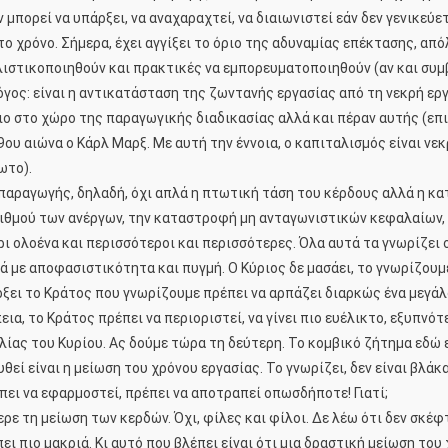
πορεί να υπάρξει, να αναχαραχτεί, να διαιωνιστεί εάν δεν γενικεύε
ο χρόνο. Σήμερα, έχει αγγίξει το όριο της αδυναμίας επέκτασης, απ
λιστικοποιηθούν και πρακτικές να εμπορευματοποιηθούν (αν και συμβαί
 λόγος: είναι η αντικατάσταση της ζωντανής εργασίας από τη νεκρή ε
ο στο χώρο της παραγωγικής διαδικασίας αλλά και πέραν αυτής (επικ
υ αιώνα ο Κάρλ Μαρξ. Με αυτή την έννοια, ο καπιταλισμός είναι νεκρο
ωτο).
παραγωγής, δηλαδή, όχι απλά η πτωτική τάση του κέρδους αλλά η κα
θμού των ανέργων, την καταστροφή μη ανταγωνιστικών κεφαλαίων, 
ρι ολοένα και περισσότεροι και περισσότερες. Όλα αυτά τα γνωρίζει 
ά με αποφασιστικότητα και πυγμή. Ο Κύριος δε μασάει, το γνωρίζουμ
άρξει το Κράτος που γνωρίζουμε πρέπει να αρπάζει διαρκώς ένα μεγά
εια, το Κράτος πρέπει να περιοριστεί, να γίνει πιο ευέλικτο, εξυπνό
ίας του Κυρίου. Ας δούμε τώρα τη δεύτερη. Το κομβικό ζήτημα εδώ εί
θεί είναι η μείωση του χρόνου εργασίας. Το γνωρίζει, δεν είναι βλάκα
έπει να εφαρμοστεί, πρέπει να αποτραπεί οπωσδήποτε! Γιατί;
ρε τη μείωση των κερδών. Όχι, φίλες και φίλοι. Δε λέω ότι δεν σκέφ
ει πιο μακριά. Κι αυτό που βλέπει είναι ότι μια δραστική μείωση του