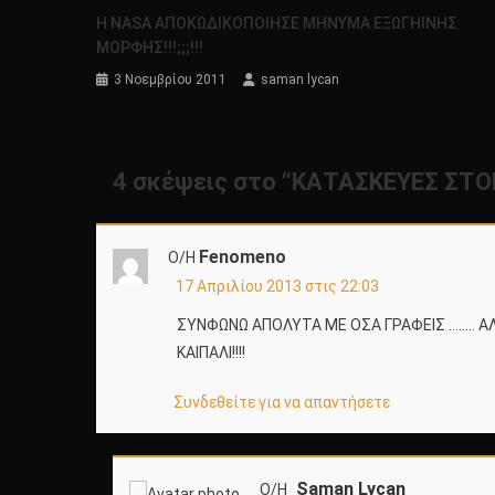
Η NASA ΑΠΟΚΩΔΙΚΟΠΟΙΗΣΕ ΜΗΝΥΜΑ ΕΞΩΓΗΙΝΗΣ
ΜΟΡΦΗΣ!!!;;;!!!
3 Νοεμβρίου 2011
saman lycan
4 σκέψεις στο “
ΚΑΤΑΣΚΕΥΕΣ ΣΤΟΝ
Fenomeno
Ο/Η
17 Απριλίου 2013 στις 22:03
ΣΥΝΦΩΝΩ ΑΠΟΛΥΤΑ ΜΕ ΟΣΑ ΓΡΑΦΕΙΣ …….. Α
ΚΑΙΠΑΛΙ!!!!
Συνδεθείτε για να απαντήσετε
Saman Lycan
Ο/Η