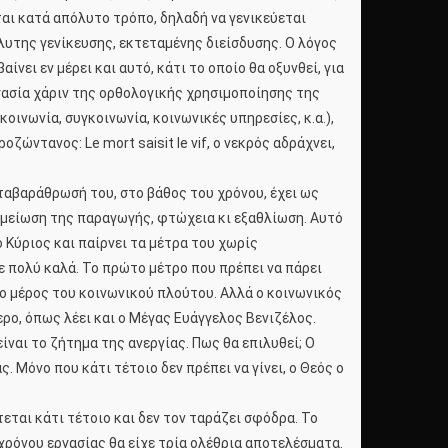
ται κατά απόλυτο τρόπο, δηλαδή να γενικεύεται
όλυτης γενίκευσης, εκτεταμένης διείσδυσης. Ο λόγος
νει εν μέρει και αυτό, κάτι το οποίο θα οξυνθεί, για
ργασία χάριν της ορθολογικής χρησιμοποίησης της
οινωνία, συγκοινωνία, κοινωνικές υπηρεσίες, κ.α.),
ζώντανος: Le mort saisit le vif, ο νεκρός αδράχνει,
ταβαράθρωσή του, στο βάθος του χρόνου, έχει ως
μείωση της παραγωγής, φτώχεια κι εξαθλίωση. Αυτό
ο Κύριος και παίρνει τα μέτρα του χωρίς
ε πολύ καλά. Το πρώτο μέτρο που πρέπει να πάρει
λο μέρος του κοινωνικού πλούτου. Αλλά ο κοινωνικός
τερο, όπως λέει και ο Μέγας Ευάγγελος Βενιζέλος.
ναι το ζήτημα της ανεργίας. Πως θα επιλυθεί; Ο
ς. Μόνο που κάτι τέτοιο δεν πρέπει να γίνει, ο Θεός ο
τεται κάτι τέτοιο και δεν τον ταράζει σφόδρα. Το
 χρόνου εργασίας θα είχε τρία ολέθρια αποτελέσματα.