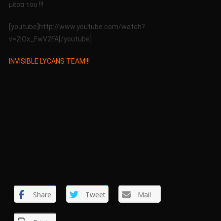
μέσα του !!!
[youtube]http://www.youtube.com/watch?
v=2lOx_FwV2FA[/youtube]
INVISIBLE LYCANS TEAM!!!
Share
Tweet
Mail