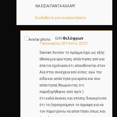
ΝΑ ΕΙΣΑΙ ΠΑΝΤΑ ΚΑΛΑ!!!!
Συνδεθείτε για να απαντήσετε
Φιλόφρων
Ο/Η
7 Ιανουαρίου 2014 στις 22:01
Saman Λοιπόν το πράγμα έχει ως εξής
έθεσα μια ερώτηση, απάντησες εσύ και
έπειτα σχολίασα ότι απευθύνεται στον
Αία στην συνέχεια εσύ είπες: εγώ την
είδα και απάντησα για εμένα και σου
απάντησα( θεωρώντας ότι
παρεξηγήθηκες από πρίν )
ότι καλά έκανες και επίσης διευκρίνισα
ότι το (προηγούμενο το έγραψα για να
τον παροτρύνω να απαντήσει όπως και