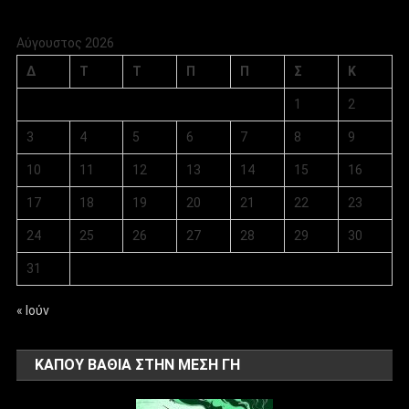
Αύγουστος 2026
Δ
Τ
Τ
Π
Π
Σ
Κ
1
2
3
4
5
6
7
8
9
10
11
12
13
14
15
16
17
18
19
20
21
22
23
24
25
26
27
28
29
30
31
« Ιούν
ΚΑΠΟΥ ΒΑΘΙΑ ΣΤΗΝ ΜΕΣΗ ΓΗ