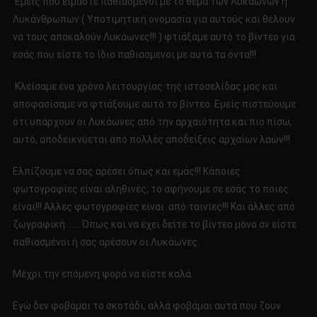
Εμείς που είμαστε παθιασμένοι με το θέμα των Λυκάωνων ή
LYCANS
Λυκάνθρωπων ( Υποτιμητική ονομασία για αυτούς και θέλουν
TEAM!!!!
να τους αποκαλούν Λυκάωνες!!! ) φτιάξαμε αυτό το βίντεο για
εσάς που είστε το ίδιο παθιασμένοι με αυτά τα όντα!!!
Κλείσαμε ένα χρόνο λειτουργίας της ιστοσελίδας μας και
αποφασίσαμε να φτιάξουμε αυτό το βίντεο. Εμείς πιστεύουμε
ότι υπάρχουν οι Λυκάωνες από την αρχαιότητα και πιο πίσω,
αυτό, αποδεικνύεται από πολλές αποδείξεις αρχαίων λαών!!!
Ελπίζουμε να σας αρέσει όπως και εμάς!!! Κάποιες
φωτογραφίες είναι αληθινές, το αφήνουμε σε εσάς το ποιες
είναι!!! Άλλες φωτογραφίες είναι από ταινίες!!! Και άλλες από
ζωγραφική……. Όπως και να έχει δείτε το βίντεο μόνο αν είστε
παθιασμένοι ή σας αρέσουν οι Λυκάωνες.
Μέχρι την επόμενη φορά να είστε καλά.
Εγώ δεν φοβάμαι το σκοτάδι, αλλά φοβάμαι αυτά που ζουν