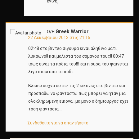
έγινε)
Greek Warrior
Ο/Η
22 Δεκεμβρίου 2013 στις 21:15
02:48 στο βιντεο σιγουρα ειναι αληθινο ματι
λυκαωνα!! και μαλιστα του σαμανου τους!! 00:47
ισως ειναι τα ποδια του!!! και η ουρα του φαινεται
λιγο πισω απο το ποδι….
Βλεπω συχνα αυτες τις 2 εικονες στο βιντεο και
προσπαθω να φανταστω πως μπορει να ηταν μια
ολοκληρωμενη εικονα…μα μονο ο δημιουργος εχει
τοση φαντασια….
Συνδεθείτε για να απαντήσετε