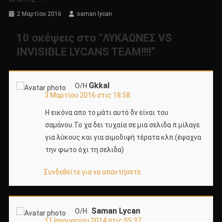
2 Μαρτίου 2016
saman lycan
10 σκέψεις στο “
ΛΥΚΑΩΝΕΣ VS
INVISIBLE LYCANS TEAM!!!!
”
Gkkal
Ο/Η
3 Μαρτίου 2016 στις 18:58
Η εικόνα απο το μάτι αυτό δν είναι του
σαμάνου.Το χα δει τυχαία σε μια σελιδα π μίλαγε
για λύκους και για αιμοδιψή τέρατα κλπ.(έψαχνα
την φωτο όχι τη σελιδα)
Συνδεθείτε για να απαντήσετε
Saman Lycan
Ο/Η
11 Ιανουαρίου 2014 στις 05:37