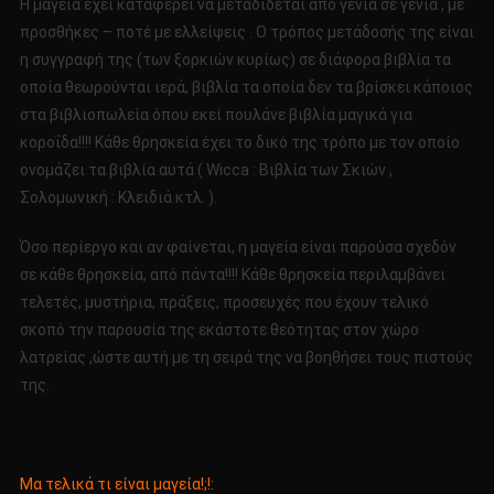
Η μαγεία έχει καταφέρει να μεταδίδεται από γενιά σε γενιά , με
προσθήκες – ποτέ με ελλείψεις . Ο τρόπος μετάδοσής της είναι
η συγγραφή της (των ξορκιών κυρίως) σε διάφορα βιβλία τα
οποία θεωρούνται ιερά, βιβλία τα οποία δεν τα βρίσκει κάποιος
στα βιβλιοπωλεία όπου εκεί πουλάνε βιβλία μαγικά για
κοροΐδα!!!! Κάθε θρησκεία έχει το δικό της τρόπο με τον οποίο
ονομάζει τα βιβλία αυτά ( Wicca : Βιβλία των Σκιών ,
Σολομωνική : Κλειδιά κτλ. ).
Όσο περίεργο και αν φαίνεται, η μαγεία είναι παρούσα σχεδόν
σε κάθε θρησκεία, από πάντα!!!! Κάθε θρησκεία περιλαμβάνει
τελετές, μυστήρια, πράξεις, προσευχές που έχουν τελικό
σκοπό την παρουσία της εκάστοτε θεότητας στον χώρο
λατρείας ,ώστε αυτή με τη σειρά της να βοηθήσει τους πιστούς
της.
Μα τελικά τι είναι μαγεία!;!: