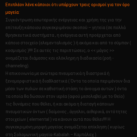
Επιπλέον λένε κάποιοι ότι υπάρχουν τρεις ορισμοί για τον όρο
μαγεία:
Συγκέντρωση εσωτερικής ενέργειας και χρήση της για την
επίτευξη κάποιου συγκεκριμένου σκοπού – γητεία (σε πολλά
θρησκευτικά συστήματα , η ενέργεια αυτή προέρχεται από
κάποιο στοιχείο (ελεμενταλισμός ) ή ακόμα και από το σύμπαν (
κοσμισμός )!!!! Σε αυτές τις περιπτώσεις, ο << μάγος >>
ονομάζεται διάμεσος και ολόκληρη η διαδικασία (ροή -
channeling).
H επικοινωνία με ανώτερα πνευματικά η διαστρικά ή
ξενομορφιστικά ή διαθλαστικά ( Όντα τα οποία περιμένουν δια
μέσο των πυλών σε καθιστική στάση το άνοιγμα αυτών ) όντα
τα οποία θα δώσουν στον ιερέα (αφού μεσολαβεί με το Θείο)
τις δυνάμεις που θέλει, ή και ακόμα η διαταγή κάποιων
πνευματικών όντων ( δαίμονες , άγγελοι, αιθερικά, οντότητες
στοιχείων ( elemental ) να κάνουν αυτά που θέλει!!!! Η
συγκεκριμένη μορφή μαγείας ονομάζεται επίκληση ( κυρίως
στη Σολομωνική μαγεία-Kabalah – Καμπάλαχ ).