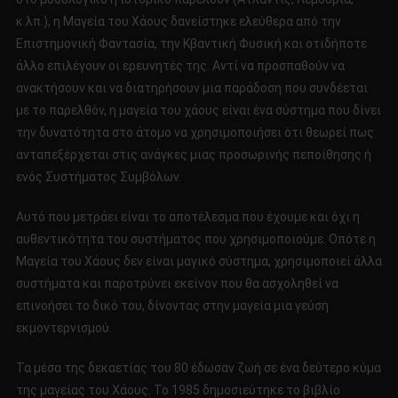
κ.λπ.), η Μαγεία του Χάους δανείστηκε ελεύθερα από την
Επιστημονική Φαντασία, την Κβαντική Φυσική και οτιδήποτε
άλλο επιλέγουν οι ερευνητές της. Αντί να προσπαθούν να
ανακτήσουν και να διατηρήσουν μια παράδοση που συνδέεται
με το παρελθόν, η μαγεία του χάους είναι ένα σύστημα που δίνει
την δυνατότητα στο άτομο να χρησιμοποιήσει ότι θεωρεί πως
ανταπεξέρχεται στις ανάγκες μιας προσωρινής πεποίθησης ή
ενός Συστήματος Συμβόλων.
Αυτό που μετράει είναι το αποτέλεσμα που έχουμε και όχι η
αυθεντικότητα του συστήματος που χρησιμοποιούμε. Οπότε η
Μαγεία του Χάους δεν είναι μαγικό σύστημα, χρησιμοποιεί άλλα
συστήματα και παροτρύνει εκείνον που θα ασχοληθεί να
επινοήσει το δικό του, δίνοντας στην μαγεία μια γεύση
εκμοντερνισμού.
Τα μέσα της δεκαετίας του 80 έδωσαν ζωή σε ένα δεύτερο κύμα
της μαγείας του Χάους. Το 1985 δημοσιεύτηκε το βιβλίο