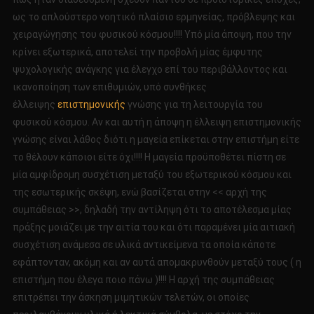
ως το απλούστερο νοητικό πλαίσιο ερμηνείας, πρόβλεψης και
χειραγώγησης του φυσικού κόσμου!!!! Υπό μία άποψη, που την
κρίνει εξωτερικά, αποτελεί την προβολή μίας έμφυτης
ψυχολογικής ανάγκης για έλεγχο επί του περιβάλλοντος και
ικανοποίηση των επιθυμιών, υπό συνθήκες
έλλειψης
επιστημονικής
γνώσης για τη λειτουργία του
φυσικού κόσμου. Αν και αυτή η άποψη η έλλειψη επιστημονικής
γνώσης είναι λάθος διότι η μαγεία επίκεται στην επιστήμη είτε
το θέλουν κάποιοι είτε όχι!!!! Η μαγεία προϋποθέτει πίστη σε
μία αμφίδρομη συσχέτιση μεταξύ του εξωτερικού κόσμου και
της εσωτερικής σκέψη, ενώ βασίζεται στην << αρχή της
συμπάθειας >>, δηλαδή την αντίληψη ότι το αποτέλεσμα μίας
πράξης μοιάζει με την αιτία του και ότι παραμένει μία αιτιακή
συσχέτιση ανάμεσα σε υλικά αντικείμενα τα οποία κάποτε
εφάπτονταν, ακόμη και αν αυτά απομακρυνθούν μεταξύ τους ( η
επιστήμη που έλεγα ποιο πάνω )!!!! Η αρχή της συμπάθειας
επιτρέπει την άσκηση μιμητικών τελετών, οι οποίες