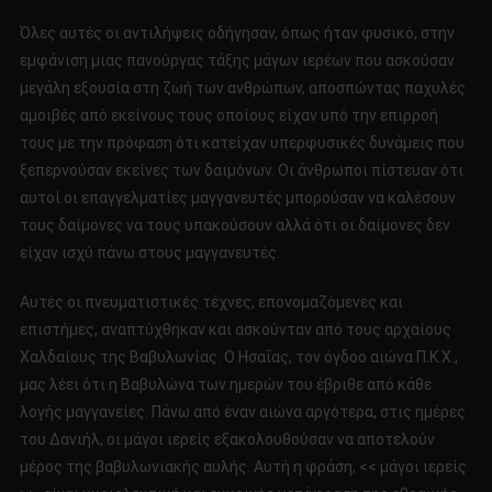
Όλες αυτές οι αντιλήψεις οδήγησαν, όπως ήταν φυσικό, στην
εμφάνιση μιας πανούργας τάξης μάγων ιερέων που ασκούσαν
μεγάλη εξουσία στη ζωή των ανθρώπων, αποσπώντας παχυλές
αμοιβές από εκείνους τους οποίους είχαν υπό την επιρροή
τους με την πρόφαση ότι κατείχαν υπερφυσικές δυνάμεις που
ξεπερνούσαν εκείνες των δαιμόνων. Οι άνθρωποι πίστευαν ότι
αυτοί οι επαγγελματίες μαγγανευτές μπορούσαν να καλέσουν
τους δαίμονες να τους υπακούσουν αλλά ότι οι δαίμονες δεν
είχαν ισχύ πάνω στους μαγγανευτές.
Αυτές οι πνευματιστικές τέχνες, επονομαζόμενες και
επιστήμες, αναπτύχθηκαν και ασκούνταν από τους αρχαίους
Χαλδαίους της Βαβυλωνίας. Ο Ησαΐας, τον όγδοο αιώνα Π.Κ.Χ.,
μας λέει ότι η Βαβυλώνα των ημερών του έβριθε από κάθε
λογής μαγγανείες. Πάνω από έναν αιώνα αργότερα, στις ημέρες
του Δανιήλ, οι μάγοι ιερείς εξακολουθούσαν να αποτελούν
μέρος της βαβυλωνιακής αυλής. Αυτή η φράση, << μάγοι ιερείς