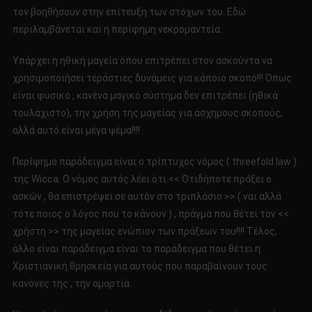
τον βοηθήσουν στην επίτευξη των στόχων του. Εδώ
περιλαμβάνεται και η περίφημη νεκρομαντεία.
Υπάρχει η ηθική μαγεία όπου επιτρέπει στον ασκούντα να
χρησιμοποιήσει τεράστιες δυνάμεις για κάποιο σκοπό!!! Όπως
είναι φυσικό , κανένα μαγικό σύστημα δεν επιτρέπει (ηθικά
τουλάχιστο), την χρήση της μαγείας για άσχημους σκοπούς,
αλλά αυτό είναι μέγα ψέμα!!!!
Περίφημο παράδειγμα είναι ο τρίπτυχος νόμος ( threefold law )
της Wicca. Ο νόμος αυτός λέει ότι << Οτιδήποτε πράξει ο
ασκών , θα επιστρέψει σε αυτόν στο τριπλάσιο >> ( ναι αλλά
τότε ποιος ο λόγος που το κάνουν ) , πράγμα που θέτει τον <<
χρήστη >> της μαγείας ενώπιον των πράξεων του!!!! Τέλος,
άλλο είναι παράδειγμα είναι το παράδειγμα που θέτει η
Χριστιανική θρησκεία για αυτούς που παραβαίνουν τους
κανόνες της , την αμαρτία.