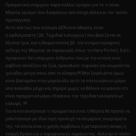
Πραγματικά υπάρχουν πάρα πολλοί ορισμοί για το τι είναι
Μαγεία, ορισμοί που διαφέρουν ανά εποχή αλλά και τον τρόπο
προσέγγισης.
Αυτό πάντως που σίγουρα ΔΕΝ είναι Μαγεία, είναι
η
οφθαλμαπάτη
( βλ. Ταχυδακτυλουργία ) που βασίζεται σε
έξυπνα τρικ, και η
θαυματοποιία
( βλ. την κινηματογραφική
εκδοχή της Μαγείας σε παραγωγές όπως το Harry Potter), διότι
προφανώς δεν υπάρχουν άνθρωποι που με την κίνηση ενός
ραβδιού αλλάζουν σε ζώα, προκαλούν τυφώνες και αιωρούνται
χιλιάδες μέτρα πάνω από το έδαφος!!!! Μην ξεγελιέστε όμως
είναι βασισμένο στην μαγεία όλο αυτό το οποίο κάποιοι μάγοι
από ανέκαθεν μέχρι και σήμερα χωρίς να θέλουν να φανούν ότι
είναι πραγματικά μάγοι εξασκούν την ταχυδακτυλουργία ως
κάλυψη…!!!!
Για να κατανοήσουμε τι πραγματικά είναι η Μαγεία θα πρέπει να
μελετήσουμε με ιδιαίτερη προσοχή τα επιμέρους γνωρίσματα
της, τα οποία είναι η χρήση συμβόλων, η μεταφυσική σκέψη, η
ενεργή δράση και ο παραφυσικός παράγοντας. Αλλά αυτό πλέον