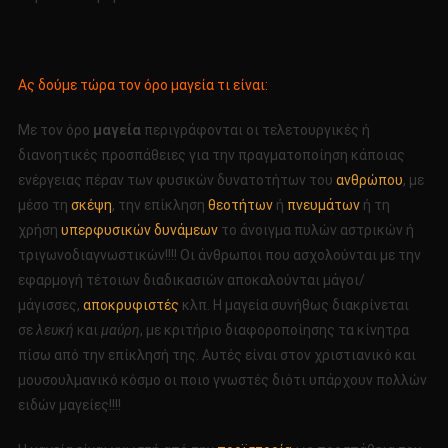
Ας δούμε τώρα τον όρο μαγεία τι είναι:
Με τον όρο
μαγεία
περιγράφονται οι τελετουργικές ή
διανοητικές προσπάθειες για την πραγματοποίηση κάποιας
ενέργειας πέραν των φυσικών δυνατοτήτων του
ανθρώπου
, με
μέσο τη
σκέψη
, την επίκληση
θεοτήτων
ή
πνευμάτων
ή τη
χρήση
υπερφυσικών δυνάμεων
το άνοιγμα πυλών αστρικών ή
τριγωνοδιαγνωστικών!!!! Οι άνθρωποι που ασχολούνται με την
εφαρμογή τέτοιων διαδικασιών αποκαλούνται μάγοι/
μάγισσες,
αποκρυφιστές
κλπ. Η μαγεία συνήθως διακρίνεται
σε
λευκή
και
μαύρη
, με κριτήριο διαφοροποίησης τα κίνητρα
πίσω από την επίκλησή της. Αυτές είναι στον χριστιανικό και
μουσουλμανικό κόσμο οι ποιο γνωστές διότι υπάρχουν πολλών
ειδών μαγείες!!!!