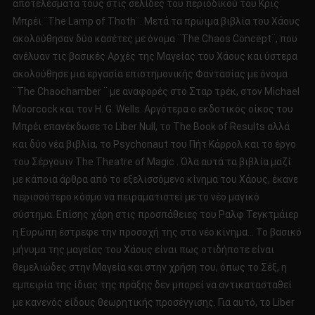
αποτελέσματά τους στις σελίδες του περιοδικού του Κρις
Μπρέι ¨The Lamp of Thoth¨. Μετά τα πρώιμα βιβλία του Χάους
ακολούθησαν δύο κασέτες με όνομα ¨The Chaos Concept¨, που
ανέλυαν τις βασικές Αρχές της Μαγείας του Χάους και ύστερα
ακολούθησε μια εργασία επιστημονικής Φαντασίας με όνομα
¨The Chaochamber ¨ με αναφορές στο Σταρ τρέκ, στον Michael
Moorcock και τον Η. G. Wells. Αργότερα ο εκδοτικός οίκος του
Μπρέι επανέκδωσε το Liber Null, το The Book of Results αλλά
και δύο νέα βιβλία, το Psychonaut του Πήτ Κάρρολ και το έργο
του Σέργουιν The Theatre of Magic . Όλα αυτά τα βιβλία μαζί
με κάποια άρθρα από το εξελισσόμενο κίνημα του Χάους, έκανε
περισσότερο κόσμο να πειραματιστεί με το νέο μαγικό
σύστημα. Επίσης χάρη στις προσπάθειες του Ραλφ Τεγκτμάιερ
η Ευρώπη έστρεφε την προσοχή της στο νέο κίνημα… Το βασικό
μήνυμα της μαγείας του Χάους είναι πως οτιδήποτε είναι
θεμελιώδες στην Μαγεία και στην χρήση του, όπως το Σέξ, η
εμπειρία της ίδιας της πράξης δεν μπορεί να αντικατασταθεί
με κανενός είδους θεωρητικής προσέγγισης. Για αυτό, το Liber