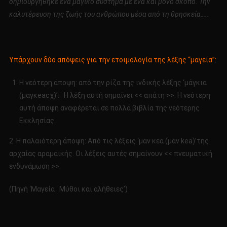
δημιουργήθηκε ένα μαγικό σύστημα με ένα και μόνο σκοπό. Την
καλυτέρευση της ζωής του ανθρώπου μέσα από τη θρησκεία…..
Υπάρχουν δύο απόψεις για την ετοιμολογία της λέξης “μαγεία”:
Η νεότερη άποψη: από την ρίζα της ινδικής λέξης ‘μάγκια
(μαγκeacχ)’: H λέξη αυτή σημαίνει << απάτη >>. Η νεότερη
αυτή άποψη αναφέρεται σε πολλά βιβλία της νεότερης
Εκκλησίας.
2. Η παλαιότερη άποψη: Από τις λέξεις ‘μαν κεα (μαν kea)’της
αρχαίας αραμαϊκής. Οι λέξεις αυτές σημαίνουν << πνευματική
ενδυνάμωση >>.
(Πηγή ‘Μαγεία : Μύθοι και αλήθειες’)