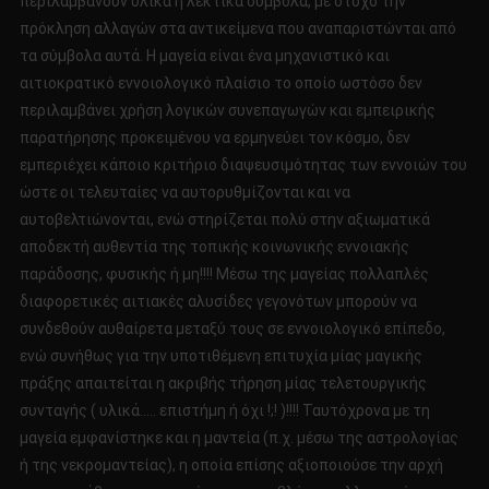
περιλαμβάνουν υλικά ή λεκτικά σύμβολα, με στόχο την
πρόκληση αλλαγών στα αντικείμενα που αναπαριστώνται από
τα σύμβολα αυτά. Η μαγεία είναι ένα μηχανιστικό και
αιτιοκρατικό εννοιολογικό πλαίσιο το οποίο ωστόσο δεν
περιλαμβάνει χρήση λογικών συνεπαγωγών και εμπειρικής
παρατήρησης προκειμένου να ερμηνεύει τον κόσμο, δεν
εμπεριέχει κάποιο κριτήριο διαψευσιμότητας των εννοιών του
ώστε οι τελευταίες να αυτορυθμίζονται και να
αυτοβελτιώνονται, ενώ στηρίζεται πολύ στην αξιωματικά
αποδεκτή αυθεντία της τοπικής κοινωνικής εννοιακής
παράδοσης, φυσικής ή μη!!!! Μέσω της μαγείας πολλαπλές
διαφορετικές αιτιακές αλυσίδες γεγονότων μπορούν να
συνδεθούν αυθαίρετα μεταξύ τους σε εννοιολογικό επίπεδο,
ενώ συνήθως για την υποτιθέμενη επιτυχία μίας μαγικής
πράξης απαιτείται η ακριβής τήρηση μίας τελετουργικής
συνταγής ( υλικά….. επιστήμη ή όχι !;! )!!!! Ταυτόχρονα με τη
μαγεία εμφανίστηκε και η μαντεία (π.χ. μέσω της αστρολογίας
ή της νεκρομαντείας), η οποία επίσης αξιοποιούσε την αρχή