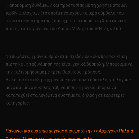
Η αποκόμιση δυνάμεων και προστασίας με τη χρήση κάποιων
ιερών φυλαχτών (τα οποία περιέχουν τα ιερά σύμβολα του
εκάστοτε συστήματος ( όπως με το σταυρό στη Χριστιανική
πίστη , τα τετράγωνα του Άμπρα Μέλιν, Γιάσον Ντεχ κ.λπ.).
Να θυμάστε, η μαγεία βρίσκεται σχεδόν σε κάθε θρησκευτική
πίστη και η ταξινόμησή της είναι γενικά δύσκολη. Μπορούμε να
την ταξινομήσουμε με τρεις βασικούς τρόπους:
Αν και η κατάταξη της μαγείας είναι πολύ δύσκολη, για λόγους
μόνο και μόνο εύκολης ταξινόμησης η μαγεία μπορεί να
καταταχθεί στα λεγόμενα συστήματα, δηλαδή σε ευρύτερες
κατηγορίες:
Παγανιστικό σύστημα μαγείας όπου μετά την << Αρχέγονη Παλαιά
Χαοτική Μαγεία >> είναι η αμέσως ποιο παλιά
: