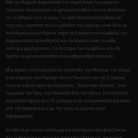
Null του Κάρρολ παρουσίασε την γυμνή δομή των μαγικών
τεχνικών που μπορούν να χρησιμοποιηθούν για να αλλάξουν
τις συνθήκες ενός ατόμου. Το Liber Null επικεντρώθηκε σε
τεχνικές, λέγοντας πως οι μέθοδοι της μαγείας είναι ίδιοι σε
πολλά μαγικά συστήματα, παρά τα διαφορετικά σύμβολα, τις
διαφορετικές πεποιθήσεις και τα δόγματα που το κάθε
σύστημα χρησιμοποιεί. Το σύστημα των συμβόλων που θα
πρέπει να χρησιμοποιηθεί είναι καθαρά θέμα επιλογής…
Μια σημαντική επιρροή στην ανάπτυξη της Μαγείας του Χάους
ήταν η γραφή του Ρόμπερτ Άντον Γουίλσον και της Εταιρίας
του, και ειδικότερα της λεγόμενης ¨Discordian Society¨, που
τιμούσαν την Έρις, την Ελληνίδα Θεά του Χάους. Η κοινότητα
αυτή υποστήριξε πως το χιούμορ ήταν συνωμοσιολογικά απών
από την Μαγεία που είχε την τάση να γίνεται πολύ
σοβαροφανής.
Αντίθετα με τα πιο πολλά μαγικά συστήματα που βασίζονται
στο μυθολογικό ή ιστορικό παρελθόν (Ατλαντίς, Λεμουρία,