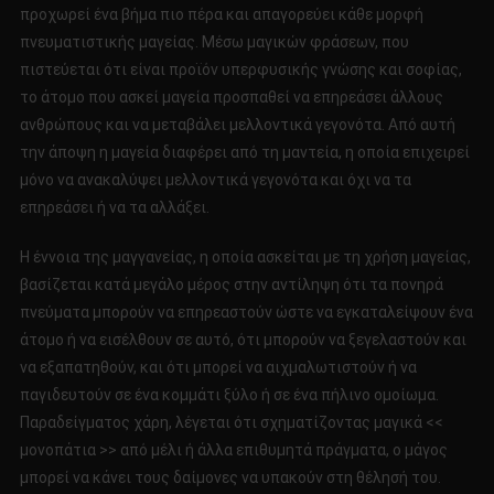
προχωρεί ένα βήμα πιο πέρα και απαγορεύει κάθε μορφή
πνευματιστικής μαγείας. Μέσω μαγικών φράσεων, που
πιστεύεται ότι είναι προϊόν υπερφυσικής γνώσης και σοφίας,
το άτομο που ασκεί μαγεία προσπαθεί να επηρεάσει άλλους
ανθρώπους και να μεταβάλει μελλοντικά γεγονότα. Από αυτή
την άποψη η μαγεία διαφέρει από τη μαντεία, η οποία επιχειρεί
μόνο να ανακαλύψει μελλοντικά γεγονότα και όχι να τα
επηρεάσει ή να τα αλλάξει.
Η έννοια της μαγγανείας, η οποία ασκείται με τη χρήση μαγείας,
βασίζεται κατά μεγάλο μέρος στην αντίληψη ότι τα πονηρά
πνεύματα μπορούν να επηρεαστούν ώστε να εγκαταλείψουν ένα
άτομο ή να εισέλθουν σε αυτό, ότι μπορούν να ξεγελαστούν και
να εξαπατηθούν, και ότι μπορεί να αιχμαλωτιστούν ή να
παγιδευτούν σε ένα κομμάτι ξύλο ή σε ένα πήλινο ομοίωμα.
Παραδείγματος χάρη, λέγεται ότι σχηματίζοντας μαγικά <<
μονοπάτια >> από μέλι ή άλλα επιθυμητά πράγματα, ο μάγος
μπορεί να κάνει τους δαίμονες να υπακούν στη θέλησή του.