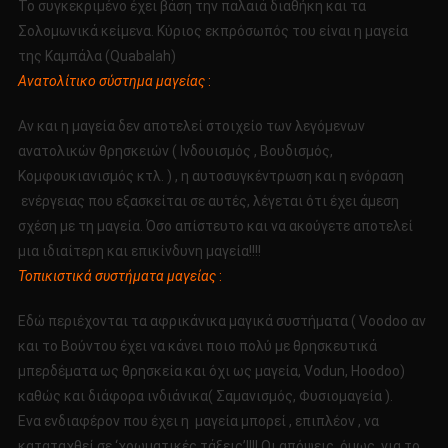
Το συγκεκριμένο έχει βάση την παλαιά διαθήκη και τα
Σολομωνικά κείμενα. Κύριος εκπρόσωπός του είναι η μαγεία
της Καμπάλα (Quabalah)
Ανατολίτικο σύστημα μαγείας
:
Αν και η μαγεία δεν αποτελεί στοιχείο των λεγόμενων
ανατολικών θρησκειών ( Ινδουισμός , Βουδισμός,
Κομφουκιανισμός κτλ. ) , η αυτοσυγκέντρωση και η ενόραση
ενέργειας που εξασκείται σε αυτές, λέγεται ότι έχει άμεση
σχέση με τη μαγεία. Όσο απίστευτο και να ακούγετε αποτελεί
μια ιδιαίτερη και επικίνδυνη μαγεία!!!!
Τοπικιστικά συστήματα μαγείας
:
Εδώ περιέχονται τα αφρικάνικα μαγικά συστήματα ( Voodoo αν
και το Βούντου έχει να κάνει ποιο πολύ με θρησκευτικά
μπερδέματα ως θρησκεία και όχι ως μαγεία, Vodun, Hoodoo)
καθώς και διάφορα ινδιάνικα( Σαμανισμός, Φυσιομαγεία ).
Ενα ενδιαφέρον που έχει η μαγεία μπορεί , επιπλέον , να
καταταχθεί σε ‘χρωματικές τάξεις’!!!! Οι απόψεις ,όμως, για το