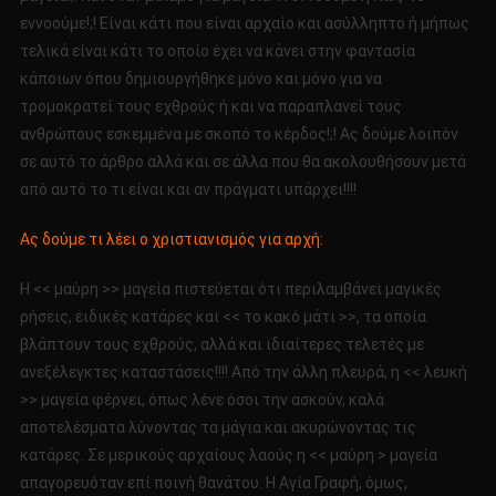
εννοούμε!;! Είναι κάτι που είναι αρχαίο και ασύλληπτο ή μήπως
τελικά είναι κάτι το οποίο έχει να κάνει στην φαντασία
κάποιων όπου δημιουργήθηκε μόνο και μόνο για να
τρομοκρατεί τους εχθρούς ή και να παραπλανεί τους
ανθρώπους εσκεμμένα με σκοπό το κέρδος!;! Ας δούμε λοιπόν
σε αυτό το άρθρο αλλά και σε άλλα που θα ακολουθήσουν μετά
από αυτό το τι είναι και αν πράγματι υπάρχει!!!!
Ας δούμε τι λέει ο χριστιανισμός για αρχή:
Η << μαύρη >> μαγεία πιστεύεται ότι περιλαμβάνει μαγικές
ρήσεις, ειδικές κατάρες και << το κακό μάτι >>, τα οποία
βλάπτουν τους εχθρούς, αλλά και ιδιαίτερες τελετές με
ανεξέλεγκτες καταστάσεις!!!! Από την άλλη πλευρά, η << λευκή
>> μαγεία φέρνει, όπως λένε όσοι την ασκούν, καλά
αποτελέσματα λύνοντας τα μάγια και ακυρώνοντας τις
κατάρες. Σε μερικούς αρχαίους λαούς η << μαύρη > μαγεία
απαγορευόταν επί ποινή θανάτου. Η Αγία Γραφή, όμως,