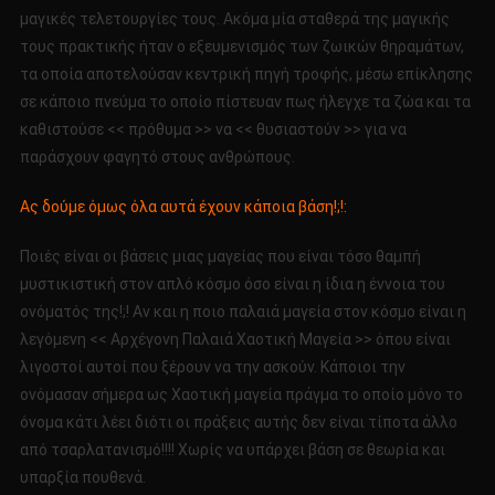
μαγικές τελετουργίες τους. Ακόμα μία σταθερά της μαγικής
τους πρακτικής ήταν ο εξευμενισμός των ζωικών θηραμάτων,
τα οποία αποτελούσαν κεντρική πηγή τροφής, μέσω επίκλησης
σε κάποιο πνεύμα το οποίο πίστευαν πως ήλεγχε τα ζώα και τα
καθιστούσε << πρόθυμα >> να << θυσιαστούν >> για να
παράσχουν φαγητό στους ανθρώπους.
Ας δούμε όμως όλα αυτά έχουν κάποια βάση!;!:
Ποιές είναι οι βάσεις μιας μαγείας που είναι τόσο θαμπή
μυστικιστική στον απλό κόσμο όσο είναι η ίδια η έννοια του
ονόματός της!;! Αν και η ποιο παλαιά μαγεία στον κόσμο είναι η
λεγόμενη << Αρχέγονη Παλαιά Χαοτική Μαγεία >> όπου είναι
λιγοστοί αυτοί που ξέρουν να την ασκούν. Κάποιοι την
ονόμασαν σήμερα ως Χαοτική μαγεία πράγμα το οποίο μόνο το
όνομα κάτι λέει διότι οι πράξεις αυτής δεν είναι τίποτα άλλο
από τσαρλατανισμό!!!! Χωρίς να υπάρχει βάση σε θεωρία και
υπαρξία πουθενά.