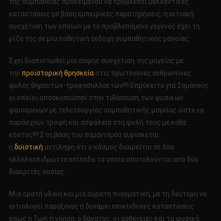
της συμπάθειας προκειμένου να προβλέπει μελλοντικές
καταστάσεις με βάση εμπειρικές παρατηρήσεις, η αιτιακή
συσχέτιση των οποίων με το προβλεπόμενο γεγονός έχει τη
ρίζα της σε μία παθητική εκδοχή συμπαθητικής μαγείας.
Έχει διαπιστωθεί μία σαφής συσχέτιση της μαγείας με
την
προϊστορική
θρησκεία
στις πρωτόγονες ανθρώπινες
φυλές θηρευτών-τροφοσυλλεκτών!!!! Επρόκειτο για Σαμάνους
οι οποίοι αποσκοπούσαν στην τιθάσευση των φυσικών
φαινομένων με τελετουργίες συμπαθητικής μαγείας ώστε να
παράσχουν τροφή και ασφάλεια στη φυλή τους με κάθε
κόστος!!!! Στη βάση του σαμανισμού ευρίσκεται
η
δυϊστική
αντίληψη ότι ο κόσμος διαιρείται σε δύο
αλληλοεπιδρώντα επίπεδα τα οποία αποτελούνται από δύο
διακριτές ουσίες:
Μία ορατή υλική και μία αόρατη πνευματική, με τη δεύτερη να
αιτιολογεί παράξενες ή δυνάμει επικίνδυνες καταστάσεις
όπως η ζωή, η νόηση, ο θάνατος, οι ασθένειες και τα φυσικά