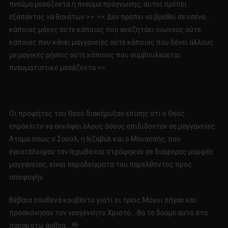
πνεύμα μεσάζοντα ή πνεύμα πρόγνωσης, αυτοί πρέπει
εξάπαντος να θανάτων >>. << Δεν πρέπει να βρεθεί σε εσένα . . .
κάποιος μάγος ούτε κάποιος που αναζητάει οιωνούς ούτε
κάποιος που κάνει μαγγανείες ούτε κάποιος που δένει άλλους
με μαγικές ρήσεις ούτε κάποιος που συμβουλεύεται
πνευματιστικό μεσάζοντα >>.
Οι προφήτες του Θεού διακήρυξαν επίσης ότι ο Θεός
επρόκειτο να εκκόψει όλους όσους επιδίδονταν σε μαγγανείες.
Άτομα όπως ο Σαούλ, η Ιεζάβελ και ο Μανασσής, που
εγκατέλειψαν τον Ιεχωβά και στράφηκαν σε διάφορες μορφές
μαγγανείας, είναι παραδείγματα του παρελθόντος προς
αποφυγήν.
Βέβαια πουθενά κουβέντα γιατί οι τρεις Μάγοι πήγαν και
προσκύνησαν τον νεογέννητο Χριστό….θα το δούμε αυτό στα
παρακάτω άρθρα….!!!!