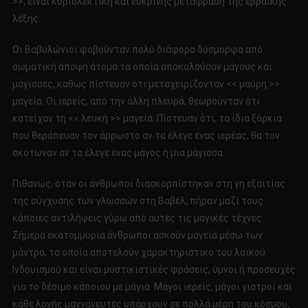
>>, είναι κυριολεκτική και ευκρινής μετάφραση της εβραϊκής
λέξης.
Οι Βαβυλώνιοι φοβούνταν πολύ διάφορα δύσμορφα από
σωματική άποψη άτομα τα οποία αποκαλούσαν μάγους και
μάγισσες, καθώς πίστευαν ότι μεταχειρίζονταν << μαύρη >>
μαγεία. Οι ιερείς, από την άλλη πλευρά, θεωρούνταν ότι
κατείχαν τη << λευκή >> μαγεία. Πίστευαν ότι, τα ίδια ξόρκια
που θεράπευαν τον άρρωστο αν τα έλεγε ένας ιερέας, θα τον
σκότωναν αν τα έλεγε ένας μάγος ή μια μάγισσα.
Πιθανώς, όταν οι άνθρωποι διασκορπίστηκαν στη γη εξαιτίας
της σύγχυσης των γλωσσών στη Βαβέλ, πήραν μαζί τους
κάποιες αντιλήψεις γύρω από αυτές τις μαγικές τέχνες.
Σήμερα εκατομμύρια άνθρωποι ασκούν μαγεία μέσω των
μάντρα, τα οποία αποτελούν χαρακτηριστικό του λαϊκού
Ινδουισμού και είναι μυστικιστικές φράσεις, ύμνοι ή προσευχές
για το δέσιμο κάποιου με μάγια. Μάγοι ιερείς, μάγοι γιατροί και
κάθε λογής μαγγανευτές υπάρχουν σε πολλά μέρη του κόσμου,