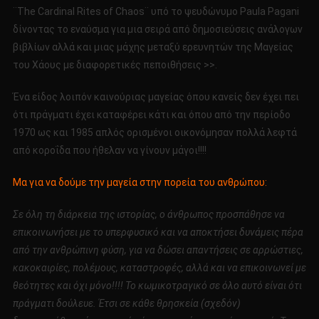
¨The Cardinal Rites of Chaos¨ υπό το ψευδώνυμο Paula Pagani
δίνοντας το εναύσμα για μια σειρά από δημοσιεύσεις ανάλογων
βιβλίων αλλά και μιας μάχης μεταξύ ερευνητών της Μαγείας
του Χάους με διαφορετικές πεποιθήσεις >>.
Ένα είδος λοιπόν καινούριας μαγείας όπου κανείς δεν έχει πει
ότι πράγματι έχει καταφέρει κάτι και όπου από την περίοδο
1970 ως και 1985 απλός ορισμένοι οικονόμησαν πολλά λεφτά
από κοροΐδα που ήθελαν να γίνουν μάγοι!!!!
Μα για να δούμε την μαγεία στην πορεία του ανθρώπου:
Σε όλη τη διάρκεια της ιστορίας, ο άνθρωπος προσπάθησε να
επικοινωνήσει με το υπερφυσικό και να αποκτήσει δυνάμεις πέρα
από την ανθρώπινη φύση, για να δώσει απαντήσεις σε αρρώστιες,
κακοκαιρίες, πολέμους, καταστροφές, αλλά και να επικοινωνεί με
θεότητες και όχι μόνο!!!! Το κωμικοτραγικό σε όλο αυτό είναι ότι
πράγματι δούλευε. Έτσι σε κάθε θρησκεία (σχεδόν)