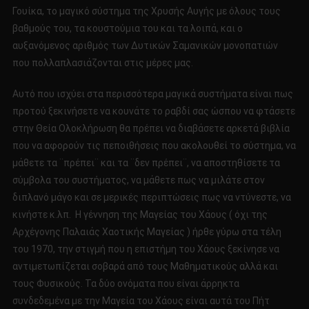
Γουίκα, το μαγικό σύστημα της Χρυσής Αυγής με όλους τους
βαθμούς του, τα κουστούμια του και τα λοιπά, και ο
αυξανόμενος αριθμός των Δυτικών Σαμανικών μονοπατιών
που πολλαπλασιάζονται στις μέρες μας.
Αυτό που ισχύει στα περισσότερα μαγικά συστήματα είναι πως
προτού ξεκινήσετε να κουνάτε το ραβδί σας ώσπου να φτάσετε
στην Θεία Ολοκλήρωση θα πρέπει να διαβάσετε αρκετά βιβλία
που να αφορούν τις πεποιθήσεις που ακολουθεί το σύστημα, να
μάθετε τα ¨πρέπει¨ και τα ¨δεν πρέπει¨, να αποστηθίσετε τα
σύμβολα του συστήματος, να μάθετε πως να μιλάτε στον
διπλανό μάγο και σε μερικές περιπτώσεις πως να ντύνεστε, να
κινήστε κ.λπ. Η γέννηση της Μαγείας του Χάους ( όχι της
Αρχέγονης Παλαιάς Χαοτικής Μαγείας ) ήρθε γύρω στα τέλη
του 1970, την στιγμή που η επιστήμη του Χάους ξεκίνησε να
αντιμετωπίζεται σοβαρά από τους Μαθηματικούς αλλά και
τους Φυσικούς. Τα δύο ονόματα που είναι άρρηκτα
συνδεδεμένα με την Μαγεία του Χάους είναι αυτά του Πήτ