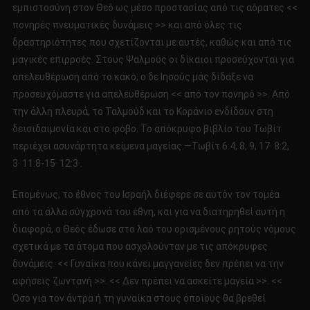
εμπιστοσύνη στον Θεό ως μέσο προστασίας από τις αόρατες <<
πονηρές πνευματικές δυνάμεις >> και από όλες τις
δραστηριότητες που σχετίζονται με αυτές, καθώς και από τις
μαγικές επιρροές. Στους Ψαλμούς οι δίκαιοι προσεύχονται για
απελευθέρωση από το κακό, ο δε Ιησούς μάς δίδαξε να
προσευχόμαστε για απελευθέρωση << από τον πονηρό >>. Από
την άλλη πλευρά, το Ταλμούδ και το Κοράνιο ενδίδουν στη
δεισιδαιμονία και στο φόβο. Το απόκρυφο βιβλίο του Τωβίτ
περιέχει ασυνάρτητα κείμενα μαγείας.—Τωβίτ 6:4, 8, 9, 17· 8:2,
3· 11:8‐15· 12:3·.
Επομένως, το έθνος του Ισραήλ διέφερε σε αυτόν τον τομέα
από τα άλλα σύγχρονά του έθνη, και για να διατηρηθεί αυτή η
διαφορά, ο Θεός έδωσε στο λαό του ορισμένους ρητούς νόμους
σχετικά με τα άτομα που ασχολούνταν με τις απόκρυφες
δυνάμεις. << Γυναίκα που κάνει μαγγανείες δεν πρέπει να την
αφήσεις ζωντανή >>. << Δεν πρέπει να ασκείτε μαγεία >>. <<
Όσο για τον άντρα ή τη γυναίκα στους οποίους θα βρεθεί