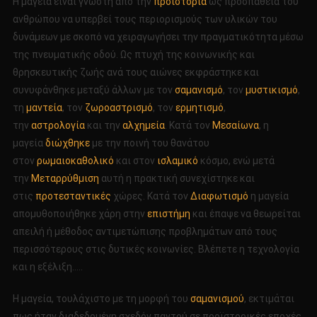
Η μαγεία είναι γνωστή από την
προϊστορία
ως προσπάθεια του
ανθρώπου να υπερβεί τους περιορισμούς των υλικών του
δυνάμεων με σκοπό να χειραγωγήσει την πραγματικότητα μέσω
της πνευματικής οδού. Ως πτυχή της κοινωνικής και
θρησκευτικής ζωής ανά τους αιώνες εκφράστηκε και
συνυφάνθηκε μεταξύ άλλων με τον
σαμανισμό
, τον
μυστικισμό
,
τη
μαντεία
, τον
ζωροαστρισμό
, τον
ερμητισμό
,
την
αστρολογία
και την
αλχημεία
. Κατά τον
Μεσαίωνα
, η
μαγεία
διώχθηκε
με την ποινή του θανάτου
στον
ρωμαιοκαθολικό
και στον
ισλαμικό
κόσμο, ενώ μετά
την
Μεταρρύθμιση
αυτή η πρακτική συνεχίστηκε και
στις
προτεσταντικές
χώρες. Κατά τον
Διαφωτισμό
η μαγεία
απομυθοποιήθηκε χάρη στην
επιστήμη
και έπαψε να θεωρείται
απειλή ή μέθοδος αντιμετώπισης προβλημάτων από τους
περισσότερους στις δυτικές κοινωνίες. Βλέπετε η τεχνολογία
και η εξέλιξη…..
Η μαγεία, τουλάχιστο με τη μορφή του
σαμανισμού
, εκτιμάται
πως ήταν διαδεδομένη σχεδόν παντού σε προϊστορικές εποχές,