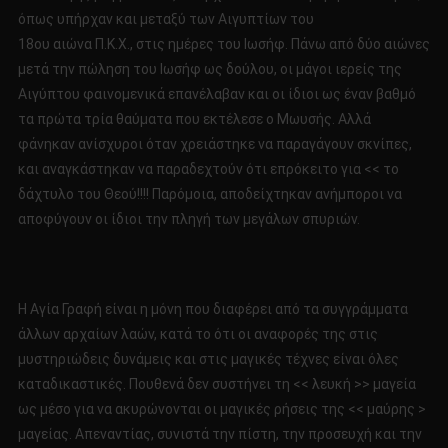
όπως υπήρχαν και μεταξύ των Αιγυπτίων του
18ου αιώνα Π.Κ.Χ., στις ημέρες του Ιωσήφ. Πάνω από δύο αιώνες
μετά την πώληση του Ιωσήφ ως δούλου, οι μάγοι ιερείς της
Αιγύπτου φαινομενικά επανέλαβαν και οι ίδιοι ως έναν βαθμό
τα πρώτα τρία θαύματα που εκτέλεσε ο Μωυσής. Αλλά
φάνηκαν ανίσχυροι όταν χρειάστηκε να παραγάγουν σκνίπες,
και αναγκάστηκαν να παραδεχτούν ότι επρόκειτο για << το
δάχτυλο του Θεού!!!! Παρόμοια, αποδείχτηκαν ανήμποροι να
αποφύγουν οι ίδιοι την πληγή των μεγάλων σπυριών.
Η Αγία Γραφή είναι η μόνη που διαφέρει από τα συγγράμματα
άλλων αρχαίων λαών, κατά το ότι οι αναφορές της στις
μυστηριώδεις δυνάμεις και στις μαγικές τέχνες είναι όλες
καταδικαστικές. Πουθενά δεν συστήνει τη << λευκή >> μαγεία
ως μέσο για να ακυρώνονται οι μαγικές ρήσεις της << μαύρης >
μαγείας. Απεναντίας, συνιστά την πίστη, την προσευχή και την