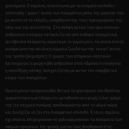
φαινόμενα. Ο σαμάνος επικοινωνεί με το κοσμικό επίπεδο /
υπόσταση / χώρο / ουσία των πνευμάτων μέσω της μαγείας του
με σκοπό να το ελέγξει, υπερβαίνοντας τους περιορισμούς της
ύλης και της αιτιότητας. Στη σκέψη αυτών των πρωτόγονων
ανθρώπων ο κόσμος κατακλυζόταν από καθαρά πνευματικά,
αυτόβουλα πλάσματα, αόρατα με το γυμνό μάτι, τα οποία ενίοτε
ενσαρκώνονταν σε υλικά σώματα ζωοδοτώντας τα κατ’ αυτόν
τον τρόπο (ανιμισμός). Ο χώρος των ατομικών νοητικών
λειτουργιών, η ψυχή κάθε ανθρώπου όπου εδρεύει η νόηση και
η συνείδηση, επίσης συσχετιζόταν με αυτόν τον υπερβατικό
κόσμο των πνευμάτων.
Προκειμένου να ερμηνευθεί θετικά το φαινόμενο του θανάτου
εμφανίστηκε η αντίληψη ότι μεταθανάτια η ψυχή, ή ένα τμήμα
της (το ατομικό πνεύμα), αποδεσμεύεται από το υλικό σώμα
και συνεχίζει να ζει στο πνευματικό επίπεδο. Έτσι οι σαμάνοι,
όχι σπάνια, επιχειρούσαν να χαλιναγωγήσουν τα πνεύματα των
νεκρών προγόνων της φυλής για να τους βοηθήσουν στις