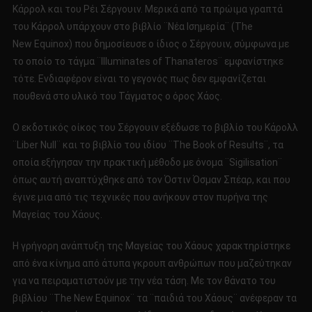
Κάρρολ και του Ρέι Σέργουιν. Μερικά από τα πρώιμα γραπτά
του Κάρρολ υπάρχουν στο βιβλίο ¨Νέα Ισημερία¨ (Τhe
New Equinox) που δημοσίευσε ο ίδιος ο Σέργουιν, σύμφωνα με
το οποίο το τάγμα ¨Illuminates of Thanateros¨ εμφανίστηκε
τότε. Ενδιαφέρον είναι το γεγονός πως δεν εμφανίζεται
πουθενά στο υλικό του Τάγματος ο όρος Χάος.
Ο εκδοτικός οίκος του Σέργουιν εξέδωσε το βιβλίο του Κάρολλ
¨Liber Null¨ και το βιβλίο του ιδίου ¨The Book of Results¨, τα
οποία εξήγησαν την πρακτική μέθοδο με όνομα ¨Sigilisation¨
όπως αυτή αναπτύχθηκε από τον Όστιν Όσμαν Σπέαρ, και που
έγινε μια από τις τεχνικές που ανήκουν στον πυρήνα της
Μαγείας του Χάους.
Η γρήγορη ανάπτυξη της Μαγείας του Χάους χαρακτηρίστηκε
από ένα κίνημα από άτυπα γκρουπ ανθρώπων που μαζεύτηκαν
για να πειραματιστούν με την νέα τάση. Με τον θάνατο του
βιβλίου ¨The New Equinox¨ τα ¨παιδιά του Χάους¨ ανέφεραν τα