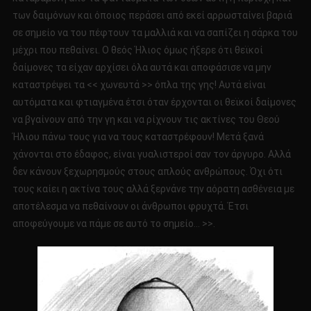
των δαιμόνων και όποιος περάσει από εκεί αρρωσταίνει βαριά
σε σημείο να του πέφτουν τα μαλλιά και να σαπίζει η σάρκα του
μέχρι που πεθαίνει. Ο θεός Ήλιος όμως ήξερε ότι θεϊκοί
δαίμονες τα είχαν αρχίσει όλα αυτά και αποφάσισε να μην
καταστρέψει τα << χωνευτά >> όπλα της γης! Αυτά είναι
αυτόματα και φτιαγμένα έτσι όταν έρχονται οι θεϊκοί δαίμονες
να βγαίνουν από την γη και να ρίχνουν τις ακτίνες του Θεού
Ήλιου πάνω τους για να τους καταστρέφουν! Μετά ξανά
χάνονται στο έδαφος, είναι γυαλιστεροί σαν τον άργυρο. Αλλά
δεν κάνουν ξεχωρησμούς στους απλούς ανθρώπους. Όχι ότι
τους καίει η ακτίνα τους αλλά ξερνάνε την αόρατη ασθένεια με
αποτέλεσμα να πεθαίνουν οι άνθρωποι φρυχτά. Έτσι
αποφεύγουμε να πάμε σε αυτό το σημείο… >>.