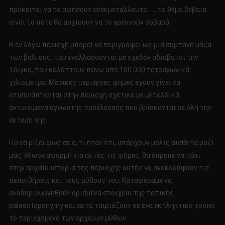
πρόκειται να το αφήσουν ανεκμετάλλευτο…… το θέμα βέβαια
είναι το πότε θα αρχίσουν να το ερευνούν σοβαρά.
Η εν λόγω περιοχή μπορεί να περιγραφεί ως μια συμπαγή μάζα
των βάλτους, που εναλλάσσονται με σχεδόν αδιάβατοι την
Τάιγκα, που καλύπτουν πάνω από 100.000 τετραγωνικά
χιλιόμετρα. Μερικές περίεργες φήμες έχουν γίνει να
επισυνάπτονται στην περιοχή σχετικά με μεταλλικά
αντικείμενα άγνωστης προέλευσης που βρίσκονται σε όλη την
έκταση της.
Για να ρίξει φως σε ό, τι ήταν ότι, υπάρχουν μόλις αισθητά μαζί
μας, έδωσε αφορμή για αυτές τις φήμες, θα έπρεπε να πάει
στην αρχαία ιστορία της περιοχής αυτής να ανακαλύψουν τις
πεποιθήσεις και τους μύθους του. Καταφέραμε να
αναδημιουργηθούν ορισμένα στοιχεία της τοπικής
palaeotoponymy και αυτά ταιριάζουν σε ένα εκπληκτικό τρόπο
το περιεχόμενο των αρχαίων μύθων.