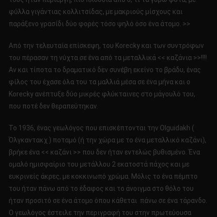
φύλλα γιγάντιας κολλιτσίδας, με μακριούς μίσχους και
παράξενο γρασίδι δύο φορές τόσο ψηλό όσο ένα άτομο. >>
Από την τελευταία επίσκεψη, του Korecky και των συντρόφων
του πέρασαν τη νύχτα σε ένα από τα μεταλλικά << καζάνια >>!!!!
Αν και τίποτα το δραματικό δεν συνέβη εκείνο το βράδυ, ένας
φίλος του έχασε όλα του τα μαλλιά μέσα σε ένα μήνα και ο
Korecky ανέπτυξε δύο μικρές φλύκταινες στο μάγουλό του,
που ποτέ δεν θεραπεύτηκαν.
Το 1936, ένας γεωλόγος που επισκέπτονται την Olguidakh (
Όλγκαντακχ ) ποταμό (ή την χώρα με το ένα μεταλλικό καζάνι),
βρήκε ένα << καζάνι >> που δεν ήταν εντελώς βυθισμένο. Ένα
ομαλό ημισφαίριο του μετάλλου 2 εκατοστά πάχος και με
ευκρινείς άκρες, με κοκκινωπό χρώμα. Μόλις το ένα πέμπτο
του ήταν πάνω από το έδαφος και το άνοιγμα στο θόλο του
ήταν προσιτό σε ένα άτομο όπου κάθεται πάνω σε ένα τάρανδο.
Ο γεωλόγος έστειλε την περιγραφή του στην πρωτεύουσα