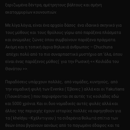
ξεριζωμένα δέντρα, αμέτρητους βάλτους και σμήνη
εκατομμυρίων κουνουπιών.
Με λίγα λόγια, είναι ένα αρχαίο δάσος ένα ιδανικό σκηνικό για
τους μύθους και τους θρύλους γύρω από παράξενα πλάσματα
και ανώμαλες ζώνες όπου συμβαίνουν παράξενα πράγματα.
Ακόμη και η τοπική άγρια θηλυκιά άνθρωπος – Chuchuna
απέχει πολύ από το πιο συναρπαστικό μυστήριο απ ‘όλα, όπου
είναι ένας παράξενος μύθος( για την Ρωσική << Κοιλάδα του
Θανάτου >>.
Παραδόσεις υπάρχουν πολλές, από νομάδες, κυνηγούς, από
την νομαδική φυλή των Evenks ( Έβενκς ) αλλά και οι Yakutians
( Γιουκάτιανς ) που περιφέρονται σε αυτές τις κοιλάδες εδώ
και 5000 χρόνια. Και οι δυο νομαδικές αυτές φυλές αλλά και
άλλες της περιοχής έχουν ιστορίες πολλές να αφηγηθούν για
τα ( kheldyu –Κχέλντιγιου ) τα σιδερένια θολωτά σπίτια των
θεών όπου βγαίνουν αενάως από το παγωμένο έδαφος και τα