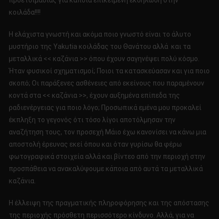
προετοιμασίας για κάποια επικείμενη εκδήλωση στην
κοιλάδα!!!!
Η ελάχιστα γνωστή και ακόμα ποιο γνωστό είναι το άλυτο
μυστήριο της Yakutia κοιλάδας του Θανάτου αλλά και τα
μεταλλικά << καζάνια >> όπου έχουν σαγηνέψει πολύ κόσμο.
Ήταν φυσικοί σχηματισμοί; Ποιοι τα κατασκεύασαν και για ποιο
σκοπό; Οι παράξενες ασθένειες από εκείνους που παραμένουν
κοντά στα << καζάνια >>, έχουν αυξημένα επίπεδα της
ραδιενέργειας για ποιο λόγο; Προσωπικά εμένα μου προκαλεί
έκπληξη το γεγονός ότι τόσο λίγοι αποτόλμησαν την
αναζήτηση τους, τον προσεχή Μάιο έχω κανονίσει να κάνω μια
αποστολή έρευνας εκεί όπου και όταν γυρίσω θα φέρω
φωτογραφικά στοιχεία αλλά και βίντεο από την περιοχή στην
προσπάθεια να ανακαλύψουμε κάποια από αυτά τα μεταλλικά
καζάνια.
Η έλλειψη της πραγματικής πληροφόρησης και της απόστασης
της περιοχής πρόσθετη περισσότερο κίνδυνο. Αλλά, για να