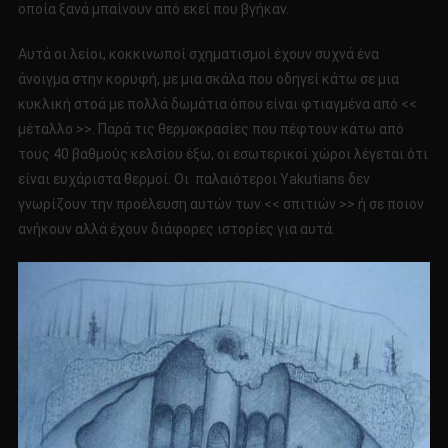
οποία ξανά μπαίνουν από εκεί που βγήκαν.
Αυτά οι λείοι, κοκκινωποί σχηματισμοί έχουν συχνά ένα
άνοιγμα στην κορυφή, με μια σκάλα που οδηγεί κάτω σε μια
κυκλική στοά με πολλά δωμάτια όπου είναι φτιαγμένα από <<
μέταλλο >>. Παρά τις θερμοκρασίες που πέφτουν κάτω από
τους 40 βαθμούς κελσίου έξω, οι εσωτερικοί χώροι λέγεται ότι
είναι ευχάριστα θερμοί. Οι παλαιότεροι Yakutians δεν
γνωρίζουν την προέλευση αυτών των << σπιτιών >> ή σε ποιον
ανήκουν αλλά έχουν διάφορες ιστορίες για αυτά.