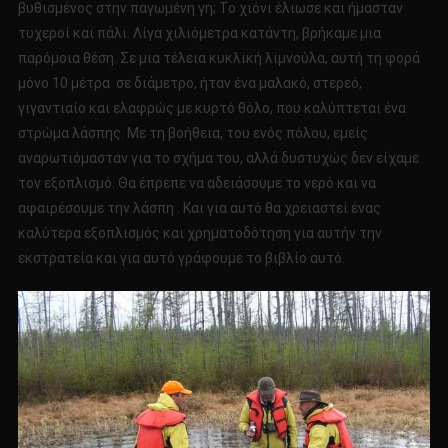
βυθισμένος στην παγωμένη γη; Το χιόνι έλιωσε και ήμασταν
τυχεροί και πάλι. Λίγα χιλιόμετρα κατάντη, βρήκαμε μια
παρόμοια θέση. Σε μια τέλεια κυκλική λιμνούλα, αυτή τη φορά
μόνο 10 μέτρα σε διάμετρο, ήταν ένα μαλακό, στερεό,
γιγαντιαίο και ελαφρώς με κυρτό θόλο, που καλύπτεται ένα
στρώμα λάσπης. Με τη βοήθεια, του ενός πόλου, εμείς
αναρωτιόμασταν για το σχήμα του, αλλά δυστυχώς δεν είχαμε
τον εξοπλισμό. Θα έπρεπε να αδειάσουμε το νερό και να
αφαιρέσουμε την λάσπη . Και για αυτό θα χρειαστεί ένας
καλύτερα εξοπλισμός και χρηματοδότηση για αυτήν την
εκστρατεία και για αυτό γράφουμε το βιβλίο αυτό.