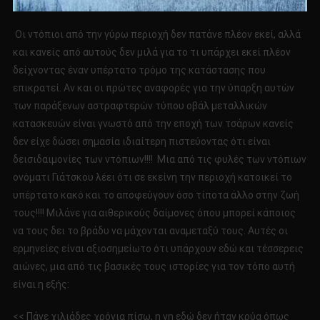
Οι ντόπιοι από την γύρω περιοχή δεν πατάνε πλέον εκεί, αλλά
και κανείς από αυτούς δεν μιλά για το τι υπάρχει εκεί πλέον
δείχνοντας έναν υπέρτατο τρόμο της κατάστασης που
επικρατεί. Αν και οι πρώτες αναφορές για την ύπαρξη αυτών
των παράξενων αστραφτερών τύπου οβάλ μεταλλικών
κατασκευών είναι γνωστό από την εποχή των τσάρων κανείς
δεν είχε δώσει σημασία ιδιαίτερη πιστεύοντας ότι είναι
δεισιδαιμονίες των ντόπιων!!!! Μια από τις φυλές των ντόπιων
ονόματι Γιάτσκου λέει ότι σε εκείνη την περιοχή κατοικεί το
υπέρτατο κακό και το αποφεύγουν όσο τίποτα άλλο στην ζωή
τους!!!! Μιλάνε για αιθερικούς δαίμονες όπου μπορεί κάποιος
να τους δει το βράδυ να μάχονται αναμεταξύ τους. Αυτές οι
ερμηνείες είναι αξιοσημείωτο ότι υπάρχουν εδώ και τέσσερεις
αιώνες, μια από τις βασικές τους ιστορίες για τον τόπο αυτή
είναι η εξής:
<< Πάνε χιλιάδες χρόνια πίσω, η γη εδώ δεν ήταν κρύα όπως