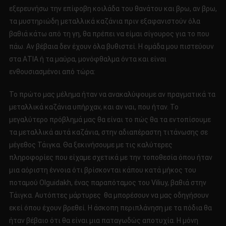
εξερευνήσω την επίφοβη κοιλάδα του θανάτου και βρω, αν βρω,
τα μυστηριώδη μεταλλικά καζάνια πριν εξαφανιστούν όλα
βαθιά κάτω από τη γη, θα πρέπει να είμαι σίγουρος για το που
πάω. Αν βέβαια δεν έχουν όλα βυθιστεί. Η ομάδα μου πιστεύουν
στα ΑΤΙΑ ή τα μαύρα, μονόφθαλμα όντα και είναι
ενθουσιασμένοι από τώρα:
Το πρώτο μας μέλημα ήταν να ανακαλύψουμε αν πραγματικά τα
μεταλλικά καζάνια υπήρχαν, και αν ναι, που ήταν. Το
μεγαλύτερο πρόβλημά μας θα είναι το πώς θα τα εντοπίσουμε
τα μεταλλικά αυτά καζάνια, στην αδιαπέραστη τιτάνωσης σε
μέγεθος Τάιγκα. Θα ξεκινήσουμε με τις καλύτερες
πληροφορίες που είχαμε σχετικά με την τοποθεσία όπου ήταν
μια αόριστη έννοια ότι βρίσκονται κάπου κατά μήκος του
ποταμού Olguidakh, ένας παραπόταμος του Viliuy, βαθιά στην
Τάιγκα. Αυτόπτες μάρτυρες θα μπορέσουν να μας οδηγήσουν
εκεί όπου έχουν βρεθεί. Η άσκοπη περιπλάνηση με τα πόδια θα
ήταν βέβαιο ότι θα είναι μια παταγωδώς αποτυχία. Η μόνη