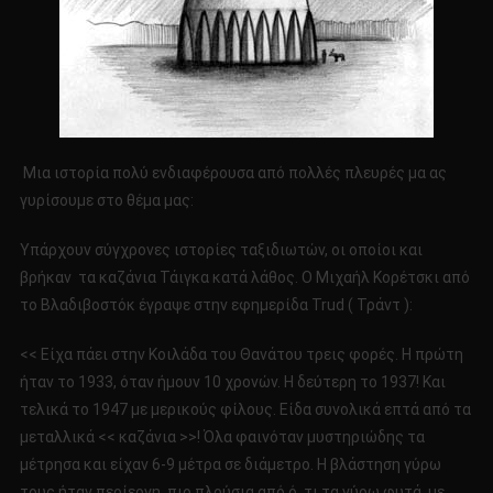
Μια ιστορία πολύ ενδιαφέρουσα από πολλές πλευρές μα ας
γυρίσουμε στο θέμα μας:
Υπάρχουν σύγχρονες ιστορίες ταξιδιωτών, οι οποίοι και
βρήκαν τα καζάνια Τάιγκα κατά λάθος. Ο Μιχαήλ Koρέτσκι από
το Βλαδιβοστόκ έγραψε στην εφημερίδα Trud ( Τράντ ):
<< Είχα πάει στην Κοιλάδα του Θανάτου τρεις φορές. Η πρώτη
ήταν το 1933, όταν ήμουν 10 χρονών. Η δεύτερη το 1937! Και
τελικά το 1947 με μερικούς φίλους. Είδα συνολικά επτά από τα
μεταλλικά << καζάνια >>! Όλα φαινόταν μυστηριώδης τα
μέτρησα και είχαν 6-9 μέτρα σε διάμετρο. Η βλάστηση γύρω
τους ήταν περίεργη, πιο πλούσια από ό, τι τα γύρω φυτά, με