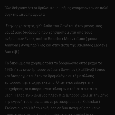
Όλα δείχνουν ότι οι θρύλοι και οι φήμες αναφέρονταν σε πολύ
συγκεκριμένα πράγματα:
Στην αρχαιότητα, η Κοιλάδα του Θανάτου ήταν μέρος μιας
νομαδικής διαδρομής που χρησιμοποιείται από τους
ανθρώπους Evenk, από το Bodaibo ( Μπονταϊμπο ) μέσω
Annybar ( Άννιμπαρ ) ως και στην ακτή της θάλασσας Laptev (
Λαπτέβ ).
Το δικαίωμα να χρησιμοποίει το δρομολόγιο αυτό μέχρι το
1936, ήταν ένας έμπορος ονόματι Savvinov ( Σαββίνοβ ) όπου
και διαπραγματευόταν το δρομολόγιο αυτό με άλλους
έμπορους της εποχής εκείνης. Όταν εγκατέλειψε την
επιχείρηση, οι έμποροι εγκατέλειψαν σταδιακά αυτά τα
μέρη. Τέλος, ηλικιωμένος πλέον πια έμπορος μαζί με την Ζήνα
την εγγονή του αποφάσισε να μετακομίσει στο Siuldiukar (
Σιαλντιουκάρ ). Κάπου ανάμεσα σε δύο ποταμούς που είναι
γνωστή ως Kheldyu ( που σημαίνει κατά κυριολεξία <<