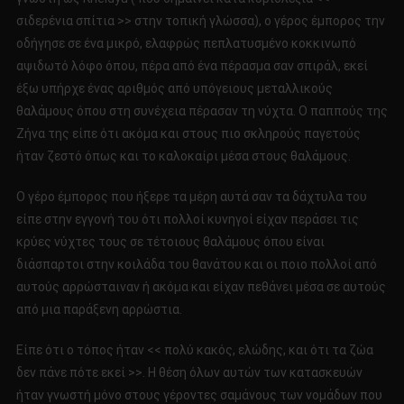
σιδερένια σπίτια >> στην τοπική γλώσσα), ο γέρος έμπορος την
οδήγησε σε ένα μικρό, ελαφρώς πεπλατυσμένο κοκκινωπό
αψιδωτό λόφο όπου, πέρα από ένα πέρασμα σαν σπιράλ, εκεί
έξω υπήρχε ένας αριθμός από υπόγειους μεταλλικούς
θαλάμους όπου στη συνέχεια πέρασαν τη νύχτα. Ο παππούς της
Zήνα της είπε ότι ακόμα και στους πιο σκληρούς παγετούς
ήταν ζεστό όπως και το καλοκαίρι μέσα στους θαλάμους.
Ο γέρο έμπορος που ήξερε τα μέρη αυτά σαν τα δάχτυλα του
είπε στην εγγονή του ότι πολλοί κυνηγοί είχαν περάσει τις
κρύες νύχτες τους σε τέτοιους θαλάμους όπου είναι
διάσπαρτοι στην κοιλάδα του θανάτου και οι ποιο πολλοί από
αυτούς αρρώσταιναν ή ακόμα και είχαν πεθάνει μέσα σε αυτούς
από μια παράξενη αρρώστια.
Είπε ότι ο τόπος ήταν << πολύ κακός, ελώδης, και ότι τα ζώα
δεν πάνε πότε εκεί >>. Η θέση όλων αυτών των κατασκευών
ήταν γνωστή μόνο στους γέροντες σαμάνους των νομάδων που