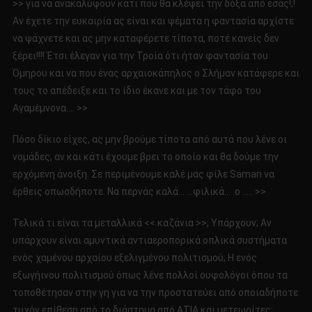
>> για να ανακαλύψουν κάτι που θα κλέψει την δόξα από εσάς!;!
Αν έχετε την ευκαιρία ας είναι και ψέματα η φαντασία αρχίστε
να ψάχνετε και ας μην καταφέρετε τίποτα, ποτέ κανείς δεν
ξέρει!!!! Έτσι έλεγαν για την Τροία ότι ήταν φαντασία του
Όμηρου και να που ένας αρχαιοκάπηλος ο Σλήμαν κατάφερε και
τους το απέδειξε και το ίδιο έκανε και με τον τάφο του
Αγαμέμνονα…. >>
Πόσο δίκιο είχες, ας μην βρούμε τίποτα από αυτά που λένε οι
νομάδες, αν και κάτι έχουμε βρει το οποίο και θα δούμε την
ερχόμενη άνοιξη. Σε περιμένουμε καλέ μας φίλε Saman να
έρθεις οπωσδήποτε. Να περνάς καλά… …φιλικά… .ο ….. >>
Τελικά τι είναι τα μεταλλικά << καζάνια >>; Υπάρχουν; Αν
υπάρχουν είναι αμυντικά αντιαεροπορικά οπλικά συστήματα
ενός χαμένου αρχαίου εξελιγμένου πολιτισμού; Η ενός
εξωγήινου πολιτισμού όπως λένε πολλοί ουφολόγοι όπου τα
τοποθέτησαν στην γη για να την προστατεύει από οποιαδήποτε
τυχόν επίθεση από το διάστημα από ΑΤΙΑ και μετεωρίτες;