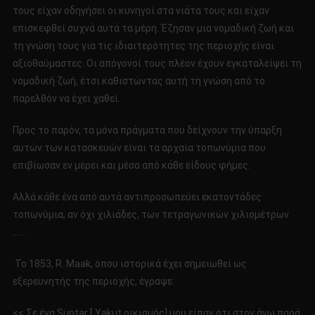
τους είχαν οδηγήσει οι κυνηγοί στα νιάτα τους και είχαν
επισκεφθεί συχνά αυτά τα μέρη. Έζησαν μια νομαδική ζωή και
τη γνώση τους για τις ιδιαιτερότητες της περιοχής είναι
αξιοθαύμαστες. Οι απόγονοί τους πλέον έχουν εγκαταλείψει τη
νομαδική ζωή, έτσι καθιστώντας αυτή τη γνώση από το
παρελθόν να έχει χαθεί.
Προς το παρόν, τα μόνα πράγματα που δείχνουν την ύπαρξη
αυτών των κατασκευών είναι τα αρχαία τοπωνύμια που
επιβίωσαν εν μέρει και μέσα από κάθε είδους φήμες.
Αλλά κάθε ένα από αυτά αντιπροσωπεύει εκατοντάδες
τοπωνύμια, αν όχι χιλιάδες, των τετραγωνικών χιλιομέτρων
……
Το 1853, R. Maak, όπου ιστορικά έχει σημειωθεί ως
εξερευνητής της περιοχής, έγραψε:
<< Σε ένα Suntar [ Yakut οικισμός] μου είπαν ότι στον άνω παρά