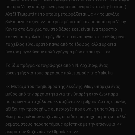
ποταμό Viliuy υπάρχει ένα ρεύμα που ονομάζεται algy timirbit (
Αλτζί Τιμιρμπίτ ) το οποίο μεταφράζεται ως << το μεγάλο
βυθισμένο καζάνι >> που ρέει μέσα από τον παραπόταμο Viliuy.
Κοντά στο άνοιγμα του στο δάσος εκεί είναι ένα τεράστιο
καζάνι από χαλκό. Το μέγεθός του είναι άγνωστο, καθώς μόνο
το χείλος είναι ορατό πάνω από το έδαφος, αλλά αρκετά
δέντρα μεγαλώνουν πολύ γρήγορα μέσα σε αυτήν … >>
Το ίδιο πράγμα καταγράφηκε από N.Ν. Αρχίποφ, ένας
ερευνητής για τους αρχαίους πολιτισμούς της Yakutia:
<< Μεταξύ του πληθυσμού της λεκάνης Viliuy υπάρχει ένας
μύθος από την αρχαιότητα για την ύπαρξη στον άνω παρά
πόταμων για τα χάλκινα << καζάνια >> ή olguis. Αυτός ο μύθος
αξίζει την προσοχή ως οι περιοχές που είναι η υποτιθέμενη
θέση των μυθικών καζανιών, επειδή η περιοχή περιέχει πολλά
ρέματα στους παραποτάμους ορίστηκε με την επωνυμία <<
ρεύμα των Καζανιών >> Olguidakh. >>