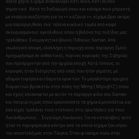
άδεια χέρια. Είχαμε ανακαλύψει κάτι άλλο, κάτι εξίσου
σημαντικό . Κατά τη διεξαγωγή όπου και κάναμε ποιο μπροστά
με εναέρια αναζήτηση για τα << καζάνια >>, είχαμε βρει ακόμη
μια περίεργη θέση ένα τέλεια κυκλικό τομέα από καφέ
σκουριασμένους ογκόλιθους όπου η βελόνα της πυξίδας μας
τρελάθηκε. Ένα μαγνητικό βουνό; Πιθανώς Saman. Από
γεωλογική άποψη, ολόκληρη η περιοχή είναι περίεργη. Εμείς
προχωρήσαμε σε ανθεκτικές, πύρινες κορυφές της Σιβηρίας
που προέρχονταν από την αρχαία εποχή. Κατά τόπους, οι
κορυφές ήταν διάτρητες από οπές που ήταν γεμάτες με
αδαμαντοφόρα κοιτάσματα ορυκτών. Το μεγαλύτερο ορυχείο
διαμαντιών βρίσκεται στην πόλη της Mirnyj ( Μίρνιβτζ ) όπου
και έχεις επισκεφτεί με αυτόν το περίεργο φίλο σου Saman
και πατριώτη μας όπου ερευνούσατε τα χημικά μονοπάτια, και
εσύ είχες τρελάνει τους ντόπιους στις ερωτήσεις για τους
Λυκάνθρωπους…. Συγγνώμη Λυκάωνες. Για να καταλάβεις αυτό
ήταν το περιφερειακό κέντρο από το οποίο είχαμε ξεκινήσει
την αποστολή μας στην Τάιγκα. Όταν φτάσαμε πίσω στην