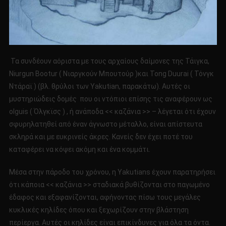
Τα συνδέουν αόριστα με τους αρχαίους δαίμονες της Τάιγκα,
Niurgun Bootur ( Νιαργκούν Μπουτούρ )και Tong Duurai ( Τόνγκ
Ντάραϊ ) (βλ. θρύλοι των Yakutian, παρακάτω). Αυτές οι
μυστηριώδεις δομές που οι ντόπιοι επίσης τις αναφέρουν ως
olguis ( Όλγκϊσς ) , ή ανάποδα << καζάνια >> – λέγεται ότι έχουν
σφυρηλατηθεί από έναν άγνωστο μέταλλο, είναι απίστευτα
σκληρά και με ευκρινείς άκρες. Κανείς δεν έχει ποτέ του
καταφέρει να κόψει ακόμη και ένα κομμάτι.
Μέσα στην πάροδο του χρόνου, η Yakutians έχουν παρατηρήσει
ότι κάποια << καζάνια >> σταδιακά βυθίζονται στο παγωμένο
έδαφος και εξαφανίζονται, αφήνοντας πίσω τους μεγάλες
κυκλικές κηλίδες όπου και ξεχωρίζουν στην βλάστηση
περίεργα. Αυτές οι κηλίδες είναι επικίνδυνες για όλα τα όντα.