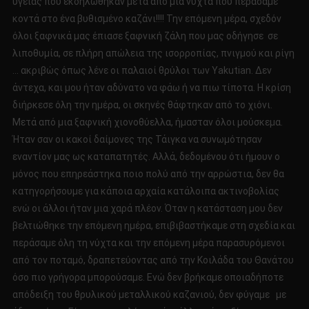
υγείας που εκδηλώθηκαν μετά από μια νύχτα που περάσαμε
κοντά στο ένα βυθισμένο καζάνι!!!! Την επόμενη μέρα, σχεδόν
όλοι ξαφνικά μας έπιασε ξαφνική ζάλη που μας οδήγησε σε
λιποθυμία, σε πλήρη απώλεια της ισορροπίας, πνιγμού και ρίγη
… ακριβώς όπως λένε οι παλαιοί θρύλοι των Yakutian. Δεν
άντεχα, και μου ήταν αδύνατο να φάω ή να πιω τίποτα. Η κρίση
διήρκεσε όλη την ημέρα, οι σκηνές θάφτηκαν από το χιόνι.
Μετά από μια ξαφνική χιονοθύελλα, ήμασταν όλοι μούσκεμα.
Ήταν σαν οι κακοί δαίμονες της Τάιγκα να συνωμότησαν
εναντίον μας ως καταπατητές. Αλλά, δεδομένου ότι ήμουν ο
μόνος που επηρεάστηκα ποιο πολύ από την αρρώστια, δεν θα
κατηγορήσουμε για κάποια αρχαία κατάλοιπα ακτινοβολίας
ενώ οι άλλοι ήταν μια χαρά πλέον. Όταν η κατάσταση μου δεν
βελτιώθηκε την επόμενη ημέρα, επιβιβαστήκαμε στη σχεδία και
περάσαμε όλη τη νύχτα και την επόμενη μέρα παρασυρόμενοι
από τον ποταμό, δραπετεύοντας από την Κοιλάδα του Θανάτου
όσο πιο γρήγορα μπορούσαμε. Ενώ δεν βρήκαμε οποιαδήποτε
απόδειξη του θρυλικού μεταλλικού καζανιού, δεν φύγαμε με