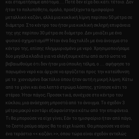
και σταματήσαμε απότομα…… Ποτέ δεν είχα δει κάτι τέτοιο. Δεν
ήταν το πολυπόθητο, ομαλό, προεξέχοντα ημισφαίριο
μεταλλικό καζάνι, αλλά μια κυκλική λίμνη περίπου 50 μέτρα σε
διάμετρο. Στο κέντρο του ήταν μια κυκλική σκληρή επιφάνεια
της γης περίπου 30 μέτρα σε διάμετρο. Δεν μοιάζει με ένα
φυσικό σχηματισμό!!!! Ήταν ένα δαχτυλίδι με ένα άνοιγμα στο
κέντρο της, επίσης πλημμυρισμένο με νερό. Χρησιμοποιήσαμε
δύο μεγάλα κλαδιά για να ελέγξουμε κάτω από αυτό ώστε να
βεβαιωθούμε ότι δεν ήταν μια ύπουλη τέλμα, ο ….. αψήφησε το
παγωμένο νερό και άρχισε να εργάζεται προς την κατεύθυνση
με το χιονισμένο δακτύλιο όπου ήταν αυτή η μικρή λίμνη. Κάτω
από το χιόνι και ένα λεπτό στρώμα λάσπης, χτύπησε κάτι το
στέρεο. Ήταν πάγος; Προσεκτικά, συνέχισε στο κέντρο του
κύκλου, μια ανάσχεση μπροστά από το άνοιγμα. Το σχεδόν 3
μέτρα μακρύ κοντάρι εξαφανίστηκε κάτω από την επιφάνεια.
Τι θα μπορούσε να είχε γίνει; Εάν το ημισφαίριο ήταν από πάγο,
το ζεστό ρεύμα αέρος θα το είχε λιώσει. Θα μπορούσε να είναι
ένα τεράστιο << καζάνι >>, όπου τώρα είναι σχεδόν εντελώς