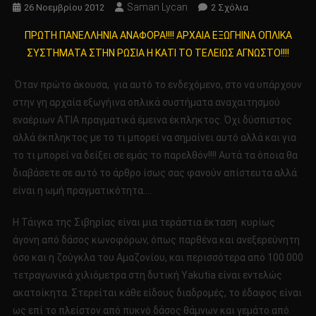
Saman Lycan
Στο
26 Νοεμβρίου 2012
2 Σχόλια
ΠΡΩΤΗ
ΠΡΩΤΗ ΠΑΝΕΛΛΗΝΙΑ ΑΝΑΦΟΡΑ!!!! ΑΡΧΑΙΑ ΕΞΩΓΗΙΝΑ ΟΠΛΙΚΑ
ΠΑΝΕΛΛΗΝΙΑ
ΣΥΣΤΗΜΑΤΑ ΣΤΗΝ ΡΩΣΙΑ Η ΚΑΤΙ ΤΟ ΤΕΛΕΙΩΣ ΑΓΝΩΣΤΟ!!!!
ΑΝΑΦΟΡΑ!!!!
ΑΡΧΑΙΑ
Όταν πρώτο άκουσα, για αυτό το ενδεχόμενο, στο να υπάρχουν
ΕΞΩΓΗΙΝΑ
στην γη αρχαία εξωγήινα οπλικά συστήματα αναχαιτησμού
ΟΠΛΙΚΑ
εναέριων ΑΤΙΑ πραγματικά έμεινα έκπληκτος. Όχι δύσπιστος
ΣΥΣΤΗΜΑΤΑ
ΣΤΗΝ
αλλά έκπληκτος με το τι μπορεί να σημαίνει αυτό αλλά και για
ΡΩΣΙΑ
το τι μπορεί να δείξει σε εμάς το παρελθόν!!!! Αυτά τα όποια θα
Η
διαβάσετε σε αυτό το άρθρο ίσως σας φανούν απίστευτα αλλά
ΚΑΤΙ
είναι η ωμή πραγματικότητα….
ΤΟ
ΤΕΛΕΙΩΣ
Η Τάιγκα της Σιβηρίας είναι μια τεράστια έκταση κυρίως
ΑΓΝΩΣΤΟ!!!!
άγονη από δάσος κωνοφόρων, όπως παρθένα και ανεξερεύνητη
όσο και η ζούγκλα του Αμαζονίου, και περισσότερα από 100.000
τετραγωνικά χιλιόμετρα στη δυτική Yakutia είναι εντελώς
ακατοίκητα. Στερείται κάθε είδους διαδρομές, το έδαφος είναι
ως επί το πλείστον από πυκνό δάσος θάμνων και γεμάτο από