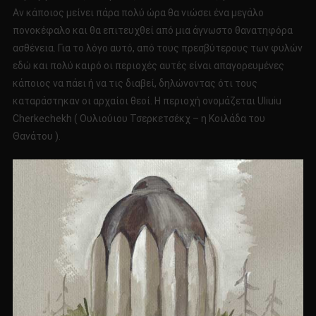
Αν κάποιος μείνει πάρα πολύ ώρα θα νιώσει ένα μεγάλο
πονοκέφαλο και θα επιτευχθεί από μια άγνωστο θανατηφόρα
ασθένεια. Για το λόγο αυτό, από τους πρεσβύτερους των φυλών
εδώ και πολύ καιρό οι περιοχές αυτές είναι απαγορευμένες
κάποιος να πάει ή να τις διαβεί, δηλώνοντας ότι τους
καταράστηκαν οι αρχαίοι θεοί. Η περιοχή ονομάζεται Uliuiu
Cherkechekh ( Ουλιούιου Τσερκετσέκχ – η Κοιλάδα του
Θανάτου ).