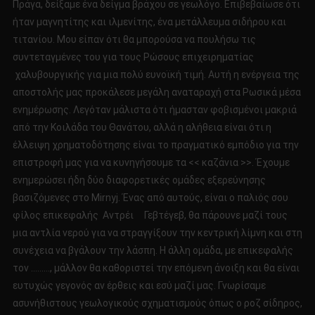
Πράγα, δείξαμε ένα δείγμα βράχου σε γεωλόγο. Επιβεβαίωσε ότι
ήταν μαγνητίτης και ιλμενίτης, ένα μετάλλευμα σιδήρου και
τιτανίου. Μου είπαν ότι θα μπορούσα να πουλήσω τις
συντεταγμένες του για τους Ρώσους επιχειρηματίας
χαλυβουργικής για μια πολύ ευνοϊκή τιμή. Αυτή η ενέργεια της
αποστολής μας προκάλεσε μεγάλη αναταραχή στα Ρωσικά μέσα
ενημέρωσης. Λεγόταν μάλιστα ότι ήμασταν φοβισμένοι μακριά
από την Κοιλάδα του Θανάτου, αλλά η αλήθεια είναι ότι η
έλλειψη χρηματοδότησης είναι το πραγματικό εμπόδιο για την
επιστροφή μας για να κυνηγήσουμε τα << καζάνια >>. Έχουμε
ενημερώσει ήδη δύο διαφορετικές ομάδες εξερεύνησης
βασιζόμενες στο Mirnyj. Ένας από αυτούς, είναι ο παλιός σου
φίλος επικεφαλής Αντρέι Γεβτέγεβ, θα πάρουνε μαζί τους
μια αντλία νερού για να στραγγίξουν την κεντρική λίμνη και στη
συνέχεια να βγάλουν την λάσπη. Η άλλη ομάδα, με επικεφαλής
τον ………, μάλλον θα καθοριστεί την επόμενη άνοιξη και θα είναι
ευτυχώς γεγονός αν έρθεις και εσύ μαζί μας. Γνωρίσαμε
ασυνήθιστους γεωλογικούς σχηματισμούς όπως ο ροζ σίδηρος,