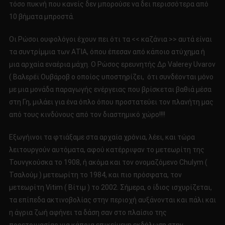
τόσο πυκνή που κανείς δεν μπορούσε να δει περισσότερα από
10 βήματα μπροστά.
Οι Ρώσοι ουφολόγοι έχουν πει ότι τα << καζάνια >> αυτά είναι
τα συντρίμμια των ΑΤΙΑ, όπου έπεσαν από κάποιο ατύχημα ή
μια αρχαία εναέρια μάχη. Ο Ρώσος ερευνητής Δρ Valerey Uvarov
( Βαλερέϊ Ουβάροβ ο οποίος υποστηρίζει, ότι συνδέονται μόνο
με μια μονάδα παραγωγής ενέργειας που βρίσκεται βαθιά μέσα
στη Γη, μιλάει για ένα όπλο όπου προστατεύει τον πλανήτη μας
από τους κινδύνους από τον διαστημικό χώρο!!!!
Εξωγήινοι τα φτιάξαμε στα αρχαία χρόνια, λέει, και τώρα
λειτουργούν αυτόματα, αφού κατέρριψαν το μετεωρίτη της
Τουνγκούσκα το 1908, ή ακόμα και τον ονομαζόμενο Chulym (
Τσαλούμ ) μετεωρίτη το 1984, και πιο πρόσφατα, τον
μετεωρίτη Vitim ( Βίτιμ ) το 2002. Σήμερα, ο ίδιος ισχυρίζεται,
τα επίπεδα ακτινοβολίας στην περιοχή αυξάνονται και πάλι και
η άγρια ζωή αφήνει τα δάση σαν στο πλαίσιο της