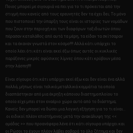
Ποιος μπορεί με σιγουριά να πει για το τι πρόκειται από την
στιγμή που κανείς από τους ερευνητές δεν τα έχει δει; Το μόνο
που πιστοποιεί την ύπαρξη τους είναι οι ιστορίες των νομάδων
που ζουν στην περιοχή και των διαφόρων ταξιδιωτών όπου
πέρασαν καταλάθος από αυτά τα μέρη, τα είδαν τα σκίτσαραν
και τα έκαναν γνωστά στον κόσμο!!!! Αλλά κάτι υπάρχει το
οποίο λέει ότι κάτι είναι εκεί έξω όπως αυτές οι κυκλικές
παράξενες μικρές αφύσικες λίμνες όπου κάτι κρύβουν μέσα
στην λάσπη!!!!
Είναι σίγουρο ότι κάτι υπάρχει εκεί έξω και δεν είναι ένα αλλά
πολλά, μήπως είναι τελικά μεταλλικά κομμάτια τα οποία
διασπάστηκαν από μια έκρηξη κάποιου διαστημοπλοίου το
οποίο είχε μπει στον εναέριο χώρο αυτό από το διάστημα;
Κανείς δεν μπορεί να δώσει μια λογική εξήγηση για το τι είναι…
.οι ειδικοί πλέον επιστήμονες μετά την ανακάλυψη της <<
ομάδας >> που προανέφερα λένε ότι κάτι σίγουρα υπάρχει και
οι Ρώσοι το έχουν πλέον λάβει σοβαρά το όλο ζήτημα και δεν