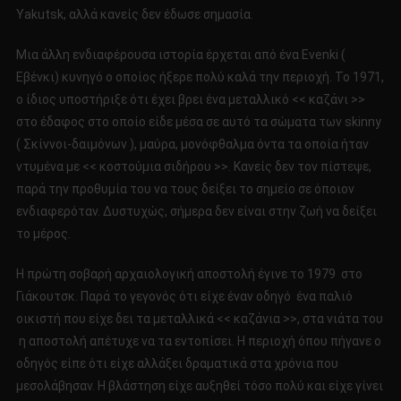
Yakutsk, αλλά κανείς δεν έδωσε σημασία.
Μια άλλη ενδιαφέρουσα ιστορία έρχεται από ένα Evenki (
Εβένκι) κυνηγό ο οποίος ήξερε πολύ καλά την περιοχή. Το 1971,
ο ίδιος υποστήριξε ότι έχει βρει ένα μεταλλικό << καζάνι >>
στο έδαφος στο οποίο είδε μέσα σε αυτό τα σώματα των skinny
( Σκίννοι-δαιμόνων ), μαύρα, μονόφθαλμα όντα τα οποία ήταν
ντυμένα με << κοστούμια σιδήρου >>. Κανείς δεν τον πίστεψε,
παρά την προθυμία του να τους δείξει το σημείο σε όποιον
ενδιαφερόταν. Δυστυχώς, σήμερα δεν είναι στην ζωή να δείξει
το μέρος.
Η πρώτη σοβαρή αρχαιολογική αποστολή έγινε το 1979 στο
Γιάκουτσκ. Παρά το γεγονός ότι είχε έναν οδηγό ένα παλιό
οικιστή που είχε δει τα μεταλλικά << καζάνια >>, στα νιάτα του
η αποστολή απέτυχε να τα εντοπίσει. Η περιοχή όπου πήγανε ο
οδηγός είπε ότι είχε αλλάξει δραματικά στα χρόνια που
μεσολάβησαν. Η βλάστηση είχε αυξηθεί τόσο πολύ και είχε γίνει