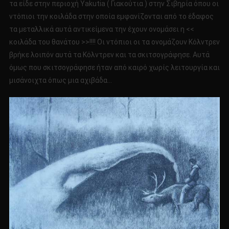
τα είδε στην περιοχή Yakutia ( Γιακούτια ) στην Σιβηρία όπου οι
ντόπιοι την κοιλάδα στην οποία εμφανίζονται από το έδαφος
τα μεταλλικά αυτά αντικείμενα την έχουν ονομάσει η <<
κοιλάδα του θανάτου >>!!!! Οι ντόπιοι οι τα ονομάζουν Κόλντρεν
βρήκε λοιπόν αυτά τα Κόλντρεν και τα σκιτσογράφησε. Αυτά
όμως που σκιτσογράφησε ήταν από καιρό χωρίς λειτουργία και
μισάνοιχτα όπως μια αχιβάδα…