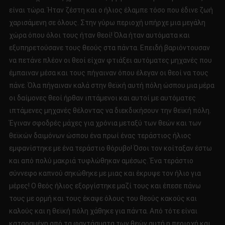
είναι τώρα. Ήταν ζέστη και ο ήλιος έλαμπε τόσο που έδινε ζωή
χαρισάμενη σε όλους. Στην γύρω περιοχή υπήρχε μια μεγάλη
χώρα όπου όλοι τους ήταν θεοί! Όλα ήταν αυτόματα και
εξυπηρετούσανε τους θεούς στα πάντα. Επειδή βαριόντουσαν
να πετάνε πλέον οι θεοί είχαν φτιάξει αυτόματες μηχανές που
έμπαιναν μέσα και τους πήγαιναν όπου έλεγαν οι θεοί να τους
πάνε. Όλα πήγαιναν καλά στην θεϊκή αυτή πόλη ώσπου μια μέρα
οι δαίμονες θεοί ήρθαν ιπτάμενοι και αυτοί με αυτόματες
ιπτάμενες μηχανές θέλοντας να διεκδικήσουν την θεϊκή πόλη.
Έγιναν σφοδρές μάχες για χρόνια μεταξύ των θεών και των
θεϊκών δαιμόνων ώσπου ένα πρωί ένας τεράστιος ήλιος
εμφανίστηκε με ένα τεράστιο θόρυβο! Όσοι τον κοίταξαν έστω
και από πολύ μακριά τυφλώθηκαν αμέσως. Ένα τεράστιο
σύννεφο καπνού σηκώθηκε με μιας και έκρυψε τον ήλιο για
μέρες! Ο θεός ήλιος εξοργίστηκε μαζί τους και έπεσε πάνω
τους με ορμή και τους έκαψε όλους του θεούς κακούς και
καλούς και η θεϊκή πόλη χάθηκε για πάντα. Από τότε είναι
καταραμένη από τα φαντάσματα των θεών αυτή η περιοχή και