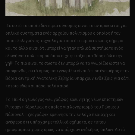
Σε αυτό το οποίο δεν είμαι σίγουρος είναι το αν πρόκειται για
οπλικά συστήματα ενός αρχαίου πολιτισμού ο οποίος ήταν
ποιο εξελιγμένος τεχνολογικά από ότι είμαστε εμείς σήμερα
και το άλλο είναι ότι μπορεί να ήταν οπλικά συστήματα ενός
εξωγήινου πολιτισμού όπου είχε φτιάξει μια βάση εδώ στην
γη!!!! Το πιο είναι το σωστό δεν μπορώ να το γνωρίζω ώστε να
αποφανθώ, αυτό όμως που γνωρίζω είναι ότι σε ένα μέρος στην
Βόρια κεντρική Ανατολική Σιβηρία υπάρχουν ενδείξεις για κάτι
τέτοιο εδώ και πάρα πολύ καιρό.
Το 1854 ο γεωλόγος-γεωγράφος ερευνητής νέων επιστημών
Ρίτσαρντ Κάρολμακ ο οποίος για λογαριασμό του Ρώσικου
Νάσιοναλ Τζεογράφικ ερεύνησε την εν λόγο περιοχή και
ανέφερε ότι υπήρχαν μεταλλικά σχήματα, σε τύπου
ημισφαιρίου χωρίς όμως να υπάρχουν ενδείξεις όπλων. Αυτά