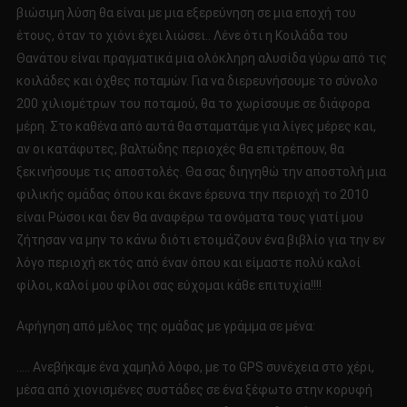
βιώσιμη λύση θα είναι με μια εξερεύνηση σε μια εποχή του
έτους, όταν το χιόνι έχει λιώσει.. Λένε ότι η Κοιλάδα του
Θανάτου είναι πραγματικά μια ολόκληρη αλυσίδα γύρω από τις
κοιλάδες και όχθες ποταμών. Για να διερευνήσουμε το σύνολο
200 χιλιομέτρων του ποταμού, θα το χωρίσουμε σε διάφορα
μέρη. Στο καθένα από αυτά θα σταματάμε για λίγες μέρες και,
αν οι κατάφυτες, βαλτώδης περιοχές θα επιτρέπουν, θα
ξεκινήσουμε τις αποστολές. Θα σας διηγηθώ την αποστολή μια
φιλικής ομάδας όπου και έκανε έρευνα την περιοχή το 2010
είναι Ρώσοι και δεν θα αναφέρω τα ονόματα τους γιατί μου
ζήτησαν να μην το κάνω διότι ετοιμάζουν ένα βιβλίο για την εν
λόγο περιοχή εκτός από έναν όπου και είμαστε πολύ καλοί
φίλοι, καλοί μου φίλοι σας εύχομαι κάθε επιτυχία!!!!
Αφήγηση από μέλος της ομάδας με γράμμα σε μένα:
….. Ανεβήκαμε ένα χαμηλό λόφο, με το GPS συνέχεια στο χέρι,
μέσα από χιονισμένες συστάδες σε ένα ξέφωτο στην κορυφή