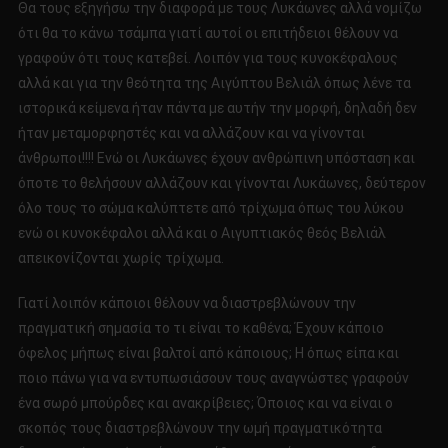
Θα τους εξηγήσω την διαφορά με τους Λυκάωνες αλλά νομίζω
ότι θα το κάνω τσάμπα γιατί αυτοί οι επιτήδειοι θέλουν να
γραφούν ότι τους κατεβεί. Λοιπόν για τους κυνοκέφαλους
αλλά και για την θεότητα της Αιγύπτου Βελιάλ όπως λένε τα
ιστορικά κείμενα ήταν πάντα με αυτήν την μορφή, δηλαδή δεν
ήταν μεταμορφηστές και να αλλάζουν και να γίνονται
άνθρωποι!!!! Ενώ οι Λυκάωνες έχουν ανθρώπινη υπόσταση και
όποτε το θελήσουν αλλάζουν και γίνονται Λυκάωνες, δεύτερον
όλο τους το σώμα καλύπτετε από τρίχωμα όπως του λύκου
ενώ οι κυνοκέφαλοι αλλά και ο Αιγυπτιακός θεός Βελιάλ
απεικονίζονται χωρίς τρίχωμα.
Γιατί λοιπόν κάποιοι θέλουν να διαστρεβλώνουν την
πραγματική σημασία το τι είναι το καθένα; Έχουν κάποιο
όφελος μήπως είναι βαλτοί από κάποιους; Η όπως είπα και
ποιο πάνω για να εντυπωσιάσουν τους αναγνώστες γραφούν
ένα σωρό μπούρδες και ανακρίβειες; Όποιος και να είναι ο
σκοπός τους διαστρεβλώνουν την ωμή πραγματικότητα