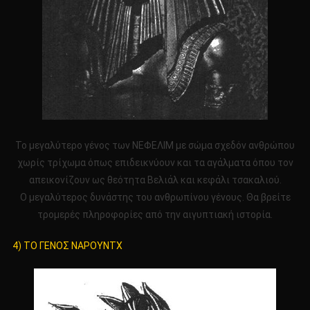
Το μεγαλύτερο γένος των ΝΕΦΕΛΙΜ με σώμα σχεδόν ανθρώπου
χωρίς τρίχωμα όπως επιδεικνύουν και τα αγάλματα όπου τον
απεικονίζουν ως θεότητα Βελιάλ και κεφάλι τσακαλιού.
Ο μεγαλύτερος δυνάστης του ανθρωπίνου γένους. Θα βρείτε
τρομερές πληροφορίες από την αιγυπτιακή ιστορία.
4) ΤΟ ΓΕΝΟΣ ΝΑΡΟΥΝΤΧ