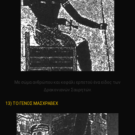
Με σώμα ανθρώπου και κεφάλι ερπετού ένα είδος των
Δρακονιανών Σαυρητών.
13) ΤΟ ΓΕΝΟΣ ΜΑΣΧΡΑΒΕΧ