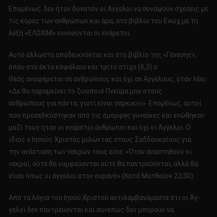
Επομένως, δεν ήταν δυνατόν οι Άγγελοι να συνάψουν σχέσεις με
τις κόρες των ανθρώπων και άρα, στο βιβλίο του Ενώχ με τη
λέξη «ΕΛΩΧΙΜ» εννοούνται οι ενάρετοι.
Αυτό άλ­λωστε αποδεικνύεται και στο βιβλίο της «Γένεσης»,
όπου στο έκτο κεφάλαιο και τρίτο στίχο (6,3) ο
Θεός αναφέρεται σε ανθρώπους και όχι σε Αγγέλους, όταν λέει:
«Δε θα παραμείνει το ζωοποιό Πνεύμα μου στους
ανθρώπους για πάντα, γιατί είναι σαρκικοί». Επομένως, αυτοί
που προσελκύστηκαν από τις όμορφες γυναίκες και ενώθηκαν
μαζί τους ήταν οι ενάρετοι άνθρωποι και όχι οι Άγγελοι. Ο
ίδιος ο Ιησούς Χριστός μιλώντας στους Σαδδουκαίους για
την ανάσταση των νεκρών τους είπε: «Όταν αναστηθούν οι
νεκροί, ούτε θα νυμ­φεύονται ούτε θα παντρεύονται, αλλά θα
είναι όπως οι άγγελοι στον ουρανό» (Κατά Ματθαίον 22,30).
Από τα λόγια του Ιησού Χριστού αντιλαμβανόμαστε ότι οι Άγ­
γελοι δεν παντρεύονται και συνεπώς δεν μπορούν να