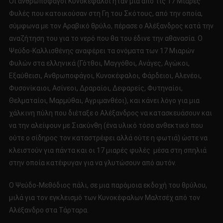
Οι ανθρωποφάγοι Κυνοκέφαλοι ήταν μία από τις 17 Μιαρές
ΜΑΛΤΣΕΧ
Φυλές που κατοικούσαν στη Γη του Σκότους, από την οποία,
ΚΑΙ
σύμφωνα με τον Αραβικό θρύλο, πέρασε ο Αλέξανδρος κατά την
ΟΙ
αναζήτηση του για το νερό που θα του έδινε την αθανασία. Ο
ΕΛΟΧΙΜ!;!
Ψεύδο-Καλλισθένης αναφέρει τα ονόματα των 17 Μιαρών
Φυλών στα ελληνικά (Γότθοι, Μαγγόθοι, Ανάγες, Αγώκοι,
Εξαύθεισι, Ανθρωποφάγοι, Κυνοκέφαλοι, Φάρδειοι, Αλενέοι,
Φυσονίκαιοι, Ασίνεοι, Δραραίοι, Δεφαρείς, Φυτηναίοι,
Θελματαίοι, Μαρμύθαι, Αγριμανθέοι), και κάνει λόγο για μια
χάλκινη πύλη που διέταξε ο Αλέξανδρος να κατασκευάσουν και
να την αλείψουν με Σιακύνθη (ένα υλικό τόσο ανθεκτικό που
ούτε ο σίδηρος τον καταστρέφει αλλά ούτε η φωτιά) ώστε να
κλειστούν για πάντα και οι 17 μιαρές φυλές μέσα στη σπηλιά
στην οποία κατέφυγαν για να γλυτώσουν από αυτόν.
Ο Ψεύδο-Μεθόδιος πάλι, σε μια παρόμοια εκδοχή του θρύλου,
μιλά για τον εγκλεισμό των Κυνοκέφαλων Μαλτσέχ από τον
Αλέξανδρο στα Τάρταρα.