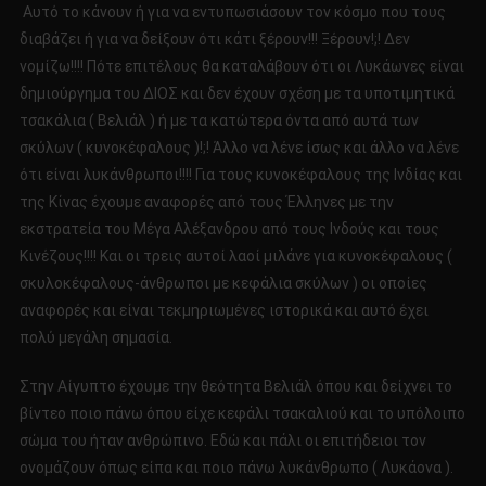
Αυτό το κάνουν ή για να εντυπωσιάσουν τον κόσμο που τους
διαβάζει ή για να δείξουν ότι κάτι ξέρουν!!! Ξέρουν!;! Δεν
νομίζω!!!! Πότε επιτέλους θα καταλάβουν ότι οι Λυκάωνες είναι
δημιούργημα του ΔΙΟΣ και δεν έχουν σχέση με τα υποτιμητικά
τσακάλια ( Βελιάλ ) ή με τα κατώτερα όντα από αυτά των
σκύλων ( κυνοκέφαλους )!;! Άλλο να λένε ίσως και άλλο να λένε
ότι είναι λυκάνθρωποι!!!! Για τους κυνοκέφαλους της Ινδίας και
της Κίνας έχουμε αναφορές από τους Έλληνες με την
εκστρατεία του Μέγα Αλέξανδρου από τους Ινδούς και τους
Κινέζους!!!! Και οι τρεις αυτοί λαοί μιλάνε για κυνοκέφαλους (
σκυλοκέφαλους-άνθρωποι με κεφάλια σκύλων ) οι οποίες
αναφορές και είναι τεκμηριωμένες ιστορικά και αυτό έχει
πολύ μεγάλη σημασία.
Στην Αίγυπτο έχουμε την θεότητα Βελιάλ όπου και δείχνει το
βίντεο ποιο πάνω όπου είχε κεφάλι τσακαλιού και το υπόλοιπο
σώμα του ήταν ανθρώπινο. Εδώ και πάλι οι επιτήδειοι τον
ονομάζουν όπως είπα και ποιο πάνω λυκάνθρωπο ( Λυκάονα ).