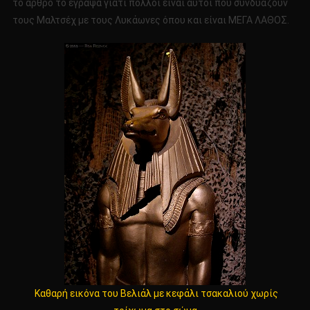
το άρθρο το έγραψα γιατί πολλοί είναι αυτοί που συνδυάζουν
τους Μαλτσέχ με τους Λυκάωνες όπου και είναι ΜΕΓΑ ΛΑΘΟΣ.
Καθαρή εικόνα του Βελιάλ με κεφάλι τσακαλιού χωρίς