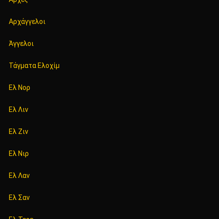
Αρχάγγελοι
Άγγελοι
Τάγματα Ελοχίμ
Ελ Νορ
Ελ Λιν
Ελ Ζιν
Ελ Νιρ
Ελ Λαν
Ελ Σαν