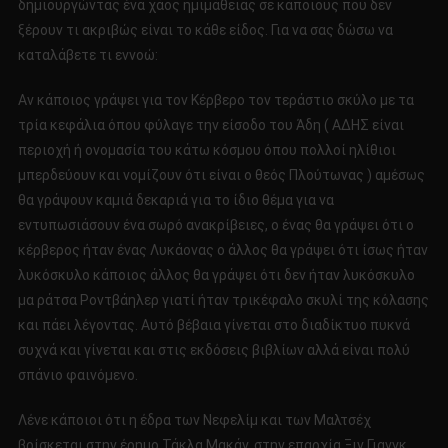
δημιουργώντας ένα χάος ημιμάθειας σε κάποιους που δεν
ξέρουν τι ακριβώς είναι το κάθε είδος. Για να σας δώσω να
καταλάβετε τι εννοώ:
Αν κάποιος γράψει για τον Κέρβερο τον τεράστιο σκύλο με τα
τρία κεφάλια όπου φύλαγε την είσοδο του Άδη ( ΑΔΗΣ είναι
περιοχή ή ονομασία του κάτω κόσμου όπου πολλοί ηλίθιοι
μπερδεύουν και νομίζουν ότι είναι ο θεός Πλούτωνας ) αμέσως
θα γράψουν καμιά δεκαριά για το ίδιο θέμα για να
εντυπωσιάσουν ένα σωρό ανακρίβειες, ο ένας θα γράψει ότι ο
κέρβερος ήταν ένας Λυκάονας ο άλλος θα γράψει ότι ίσως ήταν
λυκόσκυλο κάποιος άλλος θα γράψει ότι δεν ήταν λυκόσκυλο
μα ράτσα Ροντβάηλερ γιατί ήταν τρικέφαλο σκυλί της κόλασης
και πάει λέγοντας. Αυτό βέβαια γίνεται στο διαδίκτυο πυκνά
συχνά και γίνεται και στις εκδόσεις βιβλίων αλλά είναι πολύ
σπάνιο φαινόμενο.
Λένε κάποιοι ότι η έδρα των Νεφελίμ και των Μαλτσέχ
βρίσκεται στην έρημο Τάκλα Μακάν, στην επαρχία Ξιν Γιανγκ,