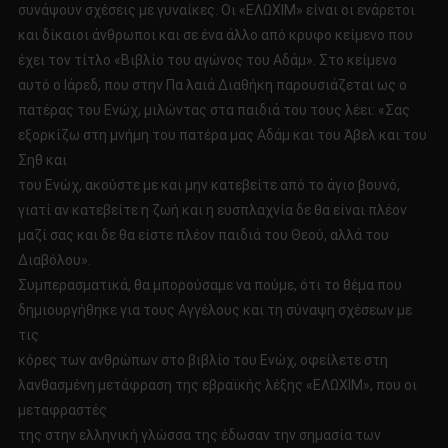
συνάψουν σχέσεις με γυναίκες. Οι «ΕΛΩΧΙΜ» είναι οι ενάρετοι
και δίκαιοι άνθρωποι και σε ένα άλλο από­ κρυφο κείμενο που
έχει τον τίτλο «Βιβλίο του αγώνος του Αδάμ». Στο κείμενο
αυτό ο Ιάρεδ, που στην Πα­ λαιά Διαθήκη παρουσιάζεται ως ο
πατέρας του Ενώχ, μιλώντας στα παιδιά του τους λέει: «Σας
εξορκίζω στη μνήμη του πατέρα μας Αδάμ και του Άβελ και του
Σηθ και
του Ενώχ, ακούστε με και μην κατεβείτε από το άγιο βουνό,
γιατί αν κατεβείτε η ζωή και η ευσπλαχνία δε θα είναι πλέον
μαζί σας και δε θα είστε πλέον παιδιά του Θεού, αλλά του
Διαβόλου».
Συμπερασματικά, θα μπορούσαμε να πούμε, ότι το θέμα που
δημιουργήθηκε για τους Αγγέλους και τη σύναψη σχέσεων με
τις
κόρες των ανθρώπων στο βιβλίο του Ενώχ, οφείλετε στη
λανθασμένη μετάφραση της εβραϊκής λέξης «ΕΛΩΧΙΜ», που οι
μεταφραστές
της στην ελληνική γλώσσα της έδωσαν την σημασία των