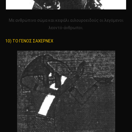
Με ανθρώπινο σώμα και κεφάλι αιλουροειδούς οι λεγόμενοι
λεοντό-άνθρωποι.
10) ΤΟ ΓΕΝΟΣ ΣΑΧΕΡΝΕΧ