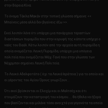
στην Βόρεια Κίνα.
Το όνομα Τάκλα Μακάν στην τοπική γλώσσα σήμαινε: <<
Μπαίνεις μέσα αλλά δεν βγαίνεις έξω >>.
Εκεί λοιπόν λένε ότι υπάρχει μια πανάρχαια τεραστίων
διαστάσεων πυραμίδα που στην κορυφή της κάποτε υπήρχε ο
ναός του Βαάλ. Κάτω λοιπόν από την αρχαία αυτή πυραμίδα η
οποία ονομάζεται Λευκή Πυραμίδα, υπάρχει μια υπόγεια
πολιτεία που ονομάζεται Μάχ-Τανέ που στην γλώσσα των
Νάχρμπεν σημαίνει Λευκή Πολιτεία.
Το Λευκό Αδελφοτάτο ( όχι τα Λευκά Ιεράτεια ) για το οποίο και
οι γέροντες του Αγίου Όρους γνωρίζουν….
Ότι εκεί βρίσκονται οι Ελοχίμ και οι Μαλτσέχ και ότι
ετοιμάζουν την καταστροφή του κόσμου….. θα ήθελα να ήξερα
που βασίζονται και μιλάνε τόσο ανοιχτά για γεγονότα τα οποία