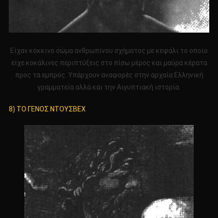
Είχαν κόκκινο σώμα ανθρωπίνου σχήματος με κεφάλι το οποίο
είχε κοκάλινες περιπτύξεις στο πίσω μέρος και μαύρα κέρατα
προς τα εμπρός. Υπάρχουν αναφορές στην αρχαία Ελληνική
γραμματεία αλλά και την Αιγυπτιακή ιστορία.
8) ΤΟ ΓΕΝΟΣ ΝΤΟΥΣΒΕΧ