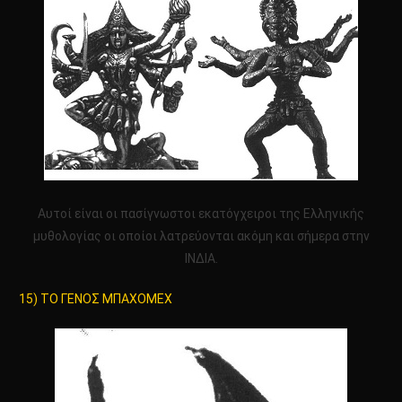
Αυτοί είναι οι πασίγνωστοι εκατόγχειροι της Ελληνικής
μυθολογίας οι οποίοι λατρεύονται ακόμη και σήμερα στην
ΙΝΔΙΑ.
15) ΤΟ ΓΕΝΟΣ ΜΠΑΧΟΜΕΧ