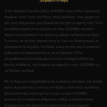
τρίχωμα στο σώμα
Στην εβραϊκή Γλώσσα η λέξη «ΕΛΩΧΙΜ» έχει πολλές ερμηνείες.
σημαίνει τους Υιούς του Θεού, τους Αγγέλους, τους άρχοντες
και τους ανθρώπους που διακρίνονται για την αρετή τους. Έτσι
σε πολλά κείμενα όταν μιλούν για τους «ΕΛΩΧΙΜ» εννοούν
αλλού τους Αγγέλους του Θεού και αλλού τα Παιδιά του Θεού.
Συνεπώς, σε πολ­λές περιπτώσεις οι Υιοί του Θεού μπορεί να
αποκαλούνται Άγγελοι του Θεού, όπως επίσης και οι ενάρετοι
άνθρωποι να αποκαλούνται κι αυτοί Άγγελοι. Η Ρω­
μαιοκαθολική Εκκλησία μάλιστα στην επίσημη έκδοση της
Καινής Διαθήκης, την Vulgata, μεταφράζει τους «ΕΛΩΧΙΜ» ως
τα Παιδιά του Θεού.
Με το θέμα αυτό ασχολήθηκε και ο μεγάλος Πατέ­ρας της Δύσης
Άγιος Αυγουστίνος, ο οποίος στο βιβλίο «Πολιτεία του Θεού»
(De civitate dei) υποστηρίζει ότι με τον όρο «ΕΛΩΧΙΜ»
εννοούνται οι ενάρετοι άνθρωποι, καθώς οι Άγγελοι είναι
πνεύματα και δεν έχουν ούτε φύλο ούτε υλικά σώματα.