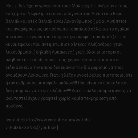
Και τι δεν έχουν γράψει για τους Μαλτσέχ ότι ανήκουν στους
Ελοχίμ και Νεφελίμ ότι είναι απόγονοι του Αιγύπτιου θεού
Βελιάλ και ότι ο Βελιάλ είναι Λυκάνθρωπος ( μα οι Αιγύπτιοι
τον αναφέρουν ως με πρόσωπο τσακαλιού αλλά και το άγαλμα
που κάνει το γύρω του κόσμου έχει μορφή τσακαλιού ) ότι οι
κυνοκέφαλοι που αντιμετώπισε ο Μέγας Αλέξανδρος ήταν
λυκάνθρωποι ( δηλαδή Λυκάωνες ) γιατί όλοι οι ιστορικοί
αληθινοί ή ψευδείς όπως τους χαρακτήρισαν κάποιοι και
ειδικά εκείνο τον καιρό δεν έκαναν τον διαχωρισμό να τους
ονομάσουν Λυκάωνες; Γιατί η λέξη κυνοκέφαλος πιστοποιεί ότι
ήταν άνθρωπος με κεφάλι σκύλου!!!! Που είναι το δύσκολο και
δεν μπορούν να το καταλάβουν!!!! Και ότι άλλο μπορεί κανείς να
φανταστεί έχουν γραφτεί χωρίς καμία τεκμηρίωση από
πουθενά….
[youtube]http://www.youtube.com/watch?
v=EuIX6ZXSN3c[/youtube]