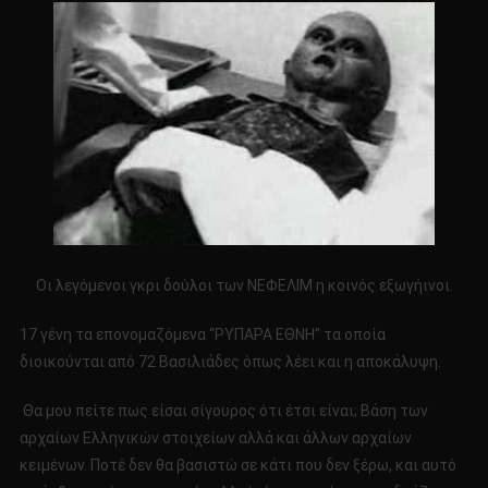
Οι λεγόμενοι γκρι δούλοι των ΝΕΦΕΛΙΜ η κοινός εξωγήινοι.
17 γένη τα επονομαζόμενα “ΡΥΠΑΡΑ ΕΘΝΗ” τα οποία
διοικούνται από 72 Βασιλιάδες όπως λέει και η αποκάλυψη.
Θα μου πείτε πως είσαι σίγουρος ότι έτσι είναι; Βάση των
αρχαίων Ελληνικών στοιχείων αλλά και άλλων αρχαίων
κειμένων. Ποτέ δεν θα βασιστώ σε κάτι που δεν ξέρω, και αυτό