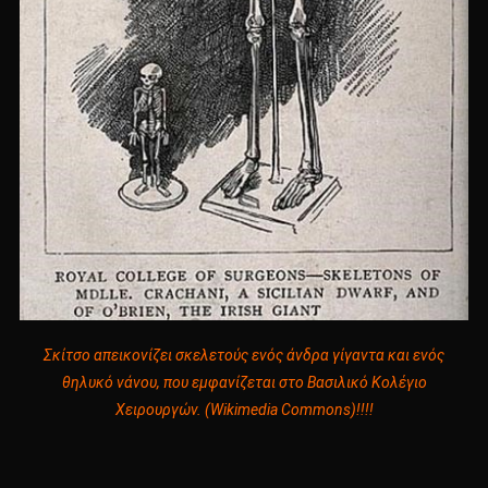
Σκίτσο απεικονίζει σκελετούς ενός άνδρα γίγαντα και ενός
θηλυκό νάνου, που εμφανίζεται στο Βασιλικό Κολέγιο
Χειρουργών. (Wikimedia Commons)!!!!