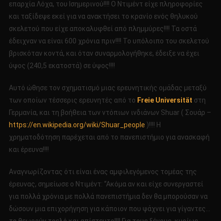
επαρχία Λόχα, του Ισημερινού!!!! Ο Ντιμέντ είχε πληροφορίες
και ταξίδεψε εκεί για να ανακτήσει το κρανίο ενός θηλυκού
σκελετού που είχε αποκαλυφθεί από πλημμύρες!!!! Τα οστά
έδειχναν να είναι 600 χρόνια πριν!!!! Το υπόλοιπο του σκελετού
βρισκόταν κοντά, και όταν συναρμολογήθηκε, έδειξε να έχει
ύψος (240,5 εκατοστά) σε ύψος!!!!
Αυτό ώθησε τον σχηματισμό μιας ερευνητικής ομάδας μεταξύ
των οποίων τέσσερις ερευνητές από το
Freie Universität
στη
Γερμανία, και τη βοήθεια των ντόπιων ινδιάνων Shuar ( Σουάρ –
https://en.wikipedia.org/wiki/Shuar_people
)!!!! Η
χρηματοδότηση παρέχεται από το πανεπιστήμιο για ανασκαφή
και έρευνα!!!!
Αναγνωρίζοντας ότι είναι ένας αμφιλεγόμενος τομέας της
έρευνας, σημείωσε ο Ντιμέντ: “Ακόμα αν και είχε συνεργαστεί
για πολλά χρόνια με πολλά πανεπιστήμια δεν θα μπορούσαν να
δώσουν μια επιχορήγηση για κάποιον που ψάχνει για γίγαντες…