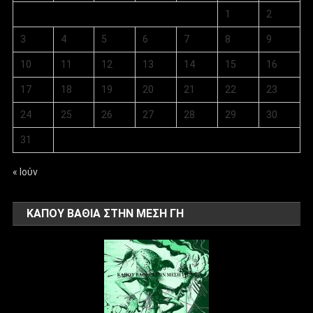
1
2
3
4
5
6
7
8
9
10
11
12
13
14
15
16
17
18
19
20
21
22
23
24
25
26
27
28
29
30
31
« Ιούν
ΚΑΠΟΥ ΒΑΘΙΑ ΣΤΗΝ ΜΕΣΗ ΓΗ