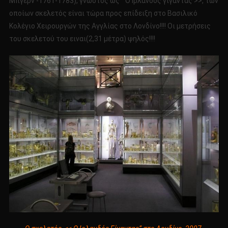
Μπγερν -1761-1783), γνωστός ως ” Ο Ιρλανδός γίγαντας >>, των
οποίων σκελετός είναι τώρα προς επίδειξη στο Βασιλικό
Κολέγιο Χειρουργών της Αγγλίας στο Λονδίνο!!!! Οι μετρήσεις
του σκελετού του ειναι(2,31 μέτρα) ψηλός!!!!