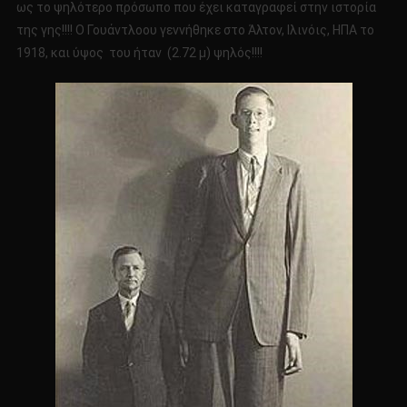
ως το ψηλότερο πρόσωπο που έχει καταγραφεί στην ιστορία
της γης!!!! Ο Γουάντλοου γεννήθηκε στο Άλτον, Ιλινόις, ΗΠΑ το
1918, και ύψος του ήταν (2.72 μ) ψηλός!!!!