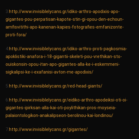
3.
http://www.invisiblelycans.gr/idiko-arthro-apodixis-apo-
gigantes-pou-perpatisan-kapote-stin-gi-opou-den-echoun-
amfisvitithi-apo-kanenan-kapies-fotografies-emfanizonte-
proti-fora/
4.
http://www.invisiblelycans.gr/idiko-arthro-proti-pagkosmia-
apoklistiki-anafora-i-18-gigantii-skeleti-pou-vrethikan-sto-
ouiskonsin-opou-itan-apo-gigantes-alla-ke-i-eskemmeni-
sigkalipsi-ke-i-exafanisi-avton-me-apodixis/
5.
http://www.invisiblelycans.gr/red-head-giants/
6.
http://www.invisiblelycans.gr/eidiko-arthro-apodeiksi-oti-oi-
gigantes-ipirksan-alla-kai-oti-poylithikan-pros-moyseia-
palaiontologikon-anakalipseon-berolinou-kai-londinou/
7.
http://www.invisiblelycans.gr/gigantes/