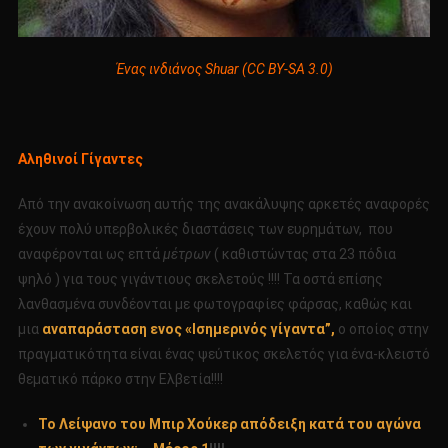
Ένας ινδιάνος Shuar (CC BY-SA 3.0)
Αληθινοί Γίγαντες
Από την ανακοίνωση αυτής της ανακάλυψης αρκετές αναφορές
έχουν πολύ υπερβολικές διαστάσεις των ευρημάτων, που
αναφέρονται ως επτά
μέτρων
( καθιστώντας στα 23 πόδια
ψηλό ) για τους γιγάντιους σκελετούς !!!! Τα οστά επίσης
λανθασμένα συνδέονται με φωτογραφίες φάρσας, καθώς και
μια
αναπαράσταση ενος «Ισημερινός γίγαντα”,
ο οποίος στην
πραγματικότητα είναι ένας ψεύτικος σκελετός για ένα-κλειστό
θεματικό πάρκο στην Ελβετία!!!!
Τ
ο Λείψανο του Μπιρ Χούκερ απόδειξη κατά του αγώνα