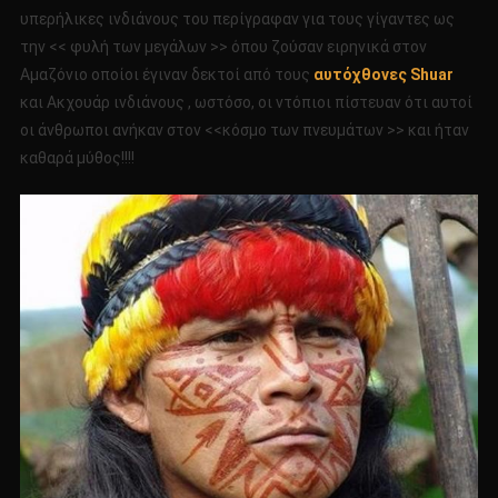
υπερήλικες ινδιάνους του περίγραφαν για τους γίγαντες ως
την << φυλή των μεγάλων >> όπου ζούσαν ειρηνικά στον
Αμαζόνιο οποίοι έγιναν δεκτοί από τους
αυτόχθονες Shuar
και Aκχουάρ ινδιάνους , ωστόσο, οι ντόπιοι πίστευαν ότι αυτοί
οι άνθρωποι ανήκαν στον <<κόσμο των πνευμάτων >> και ήταν
καθαρά μύθος!!!!