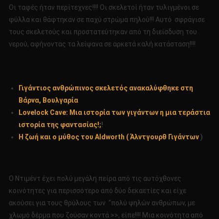
Οι ταφές ήταν περίτεχνες!!!! Οι σκελετοί ήταν τυλιγμένοι σε
φύλλα και θάφτηκαν σε παχύ στρώμα πηλού!!! Αυτό σφράγισε
τους σκελετούς και προστατεύτηκαν από τη διείσδυση του
νερού, αφήνοντας τα λείψανα σε αρκετά καλή κατάσταση!!!!
Γιγάντιος ανθρώπινος σκελετός ανακαλύφθηκε στη
Βάρνα, Βουλγαρία
Lovelock Cave: Μια ιστορία των γιγάντων η μια τεράστια
ιστορία της φαντασίας!;
!
Η ζωή και ο μύθος του Aldworth ( Άλντγουρθ Γιγάντων
)
Ο Ντιμέντ έχει πολύ μεγάλη πείρα από τις αυτόχθονες
κοινότητες για περισσότερο από δύο δεκαετίες και είχε
ακούσει για τους θρύλους των “πολύ ψηλών ανθρώπων, με
χλωμό δέρμα που ζούσαν κοντά >>, είπε!!!! Μια κοινότητα από