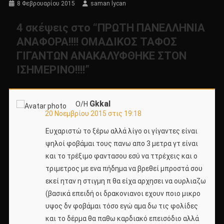
8 Φεβρουαρίου 2015
saman lycan
4 σκέψεις στο “
ΠΡΩΤΗ ΠΑΝΕΛΛΗΝΙΑ
ΑΝΑΦΟΡΑ!!!! ΟΜΑΔΙΚΟΣ ΤΑΦΟΣ
ΓΙΓΑΝΤΩΝ ΑΝΑΚΑΛΥΦΘΗΚΕ ΣΤΟΝ
ΙΣΗΜΕΡΙΝΟ!!!!
”
Gkkal
Ο/Η
20 Νοεμβρίου 2015 στις 19:18
Ευχαριστώ το ξέρω αλλά λίγο οι γίγαντες είναι
ψηλοί φοβάμαι τους πανω απο 3 μετρα γτ είναι
και το τρέξιμο φαντασου εσύ να ττρέχεις και ο
τριμετρος με ενα πήδημα να βρεθεί μπροστά σου
εκεί ηταν η στιγμη π θα είχα αρχησει να ουρλιαζω
(βασικά επειδή οι δρακονιανοι εχουν ποιο μικρο
υψος δν φοβάμαι τόσο εγώ αμα δω τις φολίδες
και το δέρμα θα παθω καρδιακό επεισόδιο αλλά