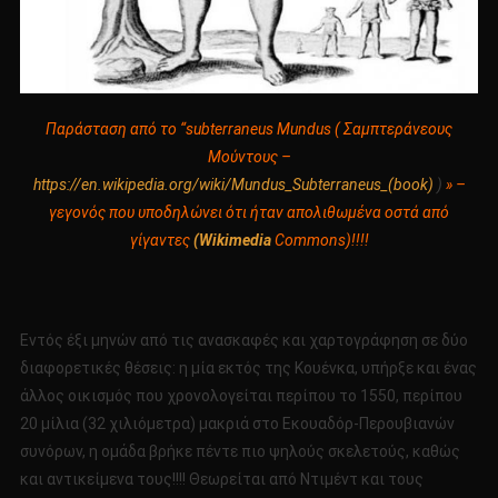
Παράσταση από το “subterraneus Mundus ( Σαμπτεράνεους
Μούντους –
https://en.wikipedia.org/wiki/Mundus_Subterraneus_(book)
)
» –
γεγονός που υποδηλώνει ότι ήταν απολιθωμένα οστά από
γίγαντες
(Wikimedia
Commons)!!!!
Εντός έξι μηνών από τις ανασκαφές και χαρτογράφηση σε δύο
διαφορετικές θέσεις: η μία εκτός της Κουένκα, υπήρξε και ένας
άλλος οικισμός που χρονολογείται περίπου το 1550, περίπου
20 μίλια (32 χιλιόμετρα) μακριά στο Εκουαδόρ-Περουβιανών
συνόρων, η ομάδα βρήκε πέντε πιο ψηλούς σκελετούς, καθώς
και αντικείμενα τους!!!! Θεωρείται από Ντιμέντ και τους