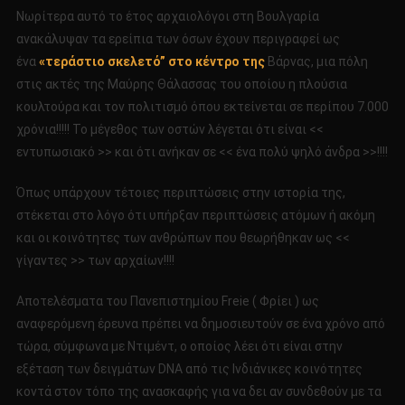
Νωρίτερα αυτό το έτος αρχαιολόγοι στη Βουλγαρία
ανακάλυψαν τα ερείπια των όσων έχουν περιγραφεί ως
ένα
«τεράστιο σκελετό” στο κέντρο της
Βάρνας, μια πόλη
στις ακτές της Μαύρης Θάλασσας του οποίου η πλούσια
κουλτούρα και τον πολιτισμό όπου εκτείνεται σε περίπου 7.000
χρόνια!!!!! Το μέγεθος των οστών λέγεται ότι είναι <<
εντυπωσιακό >> και ότι ανήκαν σε << ένα πολύ ψηλό άνδρα >>!!!!
Όπως υπάρχουν τέτοιες περιπτώσεις στην ιστορία της,
στέκεται στο λόγο ότι υπήρξαν περιπτώσεις ατόμων ή ακόμη
και οι κοινότητες των ανθρώπων που θεωρήθηκαν ως <<
γίγαντες >> των αρχαίων!!!!
Αποτελέσματα του Πανεπιστημίου Freie ( Φρίει ) ως
αναφερόμενη έρευνα πρέπει να δημοσιευτούν σε ένα χρόνο από
τώρα, σύμφωνα με Ντιμέντ, ο οποίος λέει ότι είναι στην
εξέταση των δειγμάτων DNA από τις Ινδιάνικες κοινότητες
κοντά στον τόπο της ανασκαφής για να δει αν συνδεθούν με τα