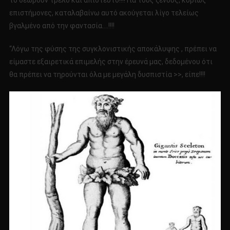
το θεωρούν τρελό και απίστευτο!!!! Για τους ξένους, κυρίως
επιστήμονες, καταλαβαίνω αυτό ακούγεται λίγο τελείως
βγαλμένο από την φαντασία….!!!!
“Λόγω της φύσης της συγκλονιστικής αποκάλυψης , πρέπει να
είμαστε εξαιρετικά επιμελής στην έρευνά μας, δεδομένου ότι
θα πρέπει να τηρούνται όλα με μεγάλη δυσπιστία >>, είπε!!!!