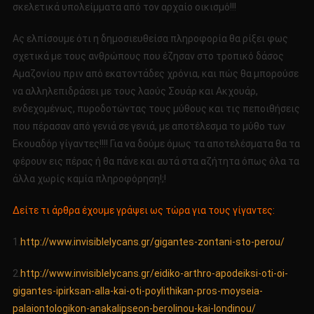
σκελετικά υπολείμματα από τον αρχαίο οικισμό!!!
Ας ελπίσουμε ότι η δημοσιευθείσα πληροφορία θα ρίξει φως
σχετικά με τους ανθρώπους που έζησαν στο τροπικό δάσος
Αμαζονίου πριν από εκατοντάδες χρόνια, και πώς θα μπορούσε
να αλληλεπιδράσει με τους λαούς Σουάρ και Aκχουάρ,
ενδεχομένως, πυροδοτώντας τους μύθους και τις πεποιθήσεις
που πέρασαν από γενιά σε γενιά, με αποτέλεσμα το μύθο των
Εκουαδόρ γίγαντες!!!! Για να δούμε όμως τα αποτελέσματα θα τα
φέρουν εις πέρας ή θα πάνε και αυτά στα αζήτητα όπως όλα τα
άλλα χωρίς καμία πληροφόρηση!;!
Δείτε τι άρθρα έχουμε γράψει ως τώρα για τους γίγαντες:
1.
http://www.invisiblelycans.gr/gigantes-zontani-sto-perou/
2.
http://www.invisiblelycans.gr/eidiko-arthro-apodeiksi-oti-oi-
gigantes-ipirksan-alla-kai-oti-poylithikan-pros-moyseia-
palaiontologikon-anakalipseon-berolinou-kai-londinou/