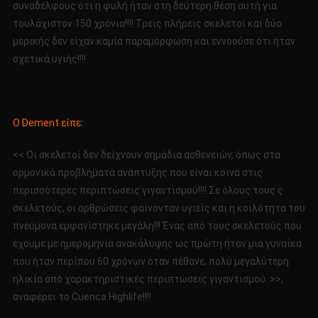
συναδέλφους ότι η φυλή ήταν στη δεύτερη θέση αυτή για
τουλάχιστον 150 χρόνια!!!! Τρεις πλήρεις σκελετοί και δύο
μερικής δεν είχαν καμία παραμόρφωση και εννοούσε ότι ήταν
σχετικά υγιής!!!!
Ο Dement είπε:
<< Οι σκελετοί δεν δείχνουν σημάδια ασθενειών, όπως στα
ορμονικά προβλήματα ανάπτυξης που είναι κοινά στις
περισσότερες περιπτώσεις γιγαντισμού!!!! Σε όλους τους ς
σκελετούς, οι αρθρώσεις φαίνονταν υγιείς και η κοιλότητα του
πνεύμονα εμφανίστηκε μεγάλη!!! Ένας από τους σκελετούς που
έχουμε με ημερομηνία ανακάλυψης ως πρώτη ήταν μια γυναίκα
που ήταν περίπου 60 χρόνων όταν πέθανε, πολύ μεγαλύτερη
ηλικία από χαρακτηριστικές περιπτώσεις γιγαντισμού >>,
αναφέρει το Cuenca Highlife!!!!