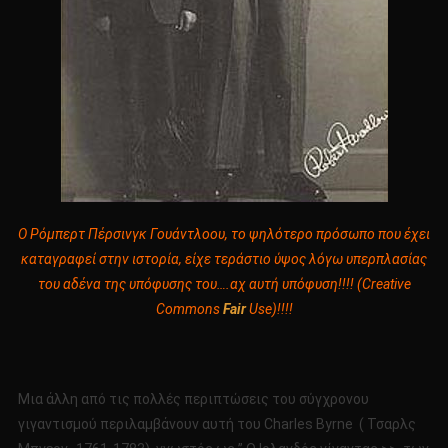
Ο Ρόμπερτ Πέρσινγκ Γουάντλοου, το ψηλότερο πρόσωπο που έχει
καταγραφεί στην ιστορία, είχε τεράστιο ύψος λόγω υπερπλασίας
του αδένα της υπόφυσης του….αχ αυτή υπόφυση!!!! (Creative
Commons
Fair
Use)!!!!
Μια άλλη από τις πολλές περιπτώσεις του σύγχρονου
γιγαντισμού περιλαμβάνουν αυτή του Charles Byrne ( Τσαρλς