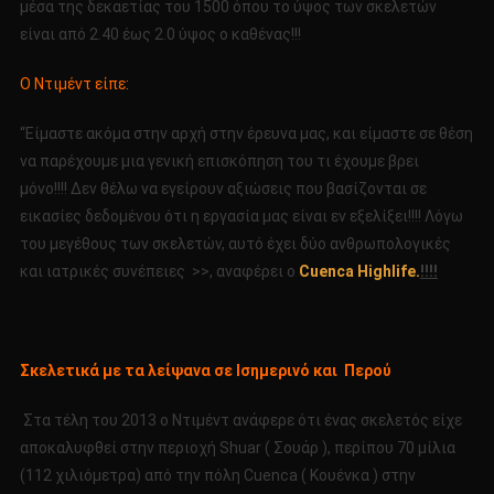
μέσα της δεκαετίας του 1500 όπου το ύψος των σκελετών
είναι από 2.40 έως 2.0 ύψος ο καθένας!!!
Ο Ντιμέντ είπε:
“Είμαστε ακόμα στην αρχή στην έρευνα μας, και είμαστε σε θέση
να παρέχουμε μια γενική επισκόπηση του τι έχουμε βρει
μόνο!!!! Δεν θέλω να εγείρουν αξιώσεις που βασίζονται σε
εικασίες δεδομένου ότι η εργασία μας είναι εν εξελίξει!!!! Λόγω
του μεγέθους των σκελετών, αυτό έχει δύο ανθρωπολογικές
και ιατρικές συνέπειες >>, αναφέρει ο
Cuenca
Highlife.
!!!!
Σκελετικά με τα λείψανα σε Ισημερινό και Περού
Στα τέλη του 2013 ο Ντιμέντ ανάφερε ότι ένας σκελετός είχε
αποκαλυφθεί στην περιοχή Shuar ( Σουάρ ), περίπου 70 μίλια
(112 χιλιόμετρα) από την πόλη Cuenca ( Κουένκα ) στην