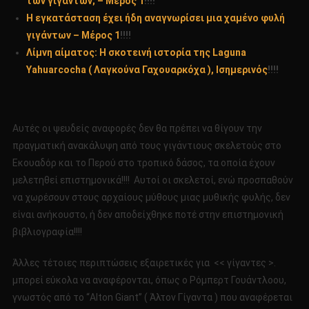
των γιγάντων; – Μέρος 1
!!!!
Η εγκατάσταση έχει ήδη αναγνωρίσει μια χαμένο φυλή
γιγάντων – Μέρος 1
!!!!
Λίμνη αίματος: Η σκοτεινή ιστορία της Laguna
Yahuarcocha ( Λαγκούνα Γαχουαρκόχα ), Ισημερινός
!!!!
Αυτές οι ψευδείς αναφορές δεν θα πρέπει να θίγουν την
πραγματική ανακάλυψη από τους γιγάντιους σκελετούς στο
Εκουαδόρ και το Περού στο τροπικό δάσος, τα οποία έχουν
μελετηθεί επιστημονικά!!!! Αυτοί οι σκελετοί, ενώ προσπαθούν
να χωρέσουν στους αρχαίους μύθους μιας μυθικής φυλής, δεν
είναι ανήκουστο, ή δεν αποδείχθηκε ποτέ στην επιστημονική
βιβλιογραφία!!!!
Άλλες τέτοιες περιπτώσεις εξαιρετικές για << γίγαντες >.
μπορεί εύκολα να αναφέρονται, όπως ο Ρόμπερτ Γουάντλοου,
γνωστός από το “Alton Giant” ( Άλτον Γίγαντα ) που αναφέρεται