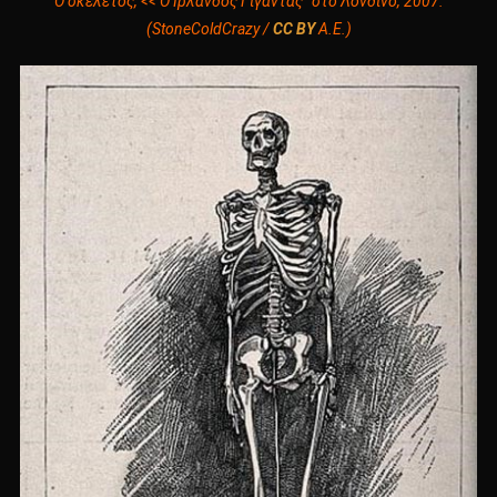
Ο σκελετός, << Ο Ιρλανδός Γίγαντας” στο Λονδίνο, 2007.
(StoneColdCrazy /
CC BY
Α
.
Ε
.)