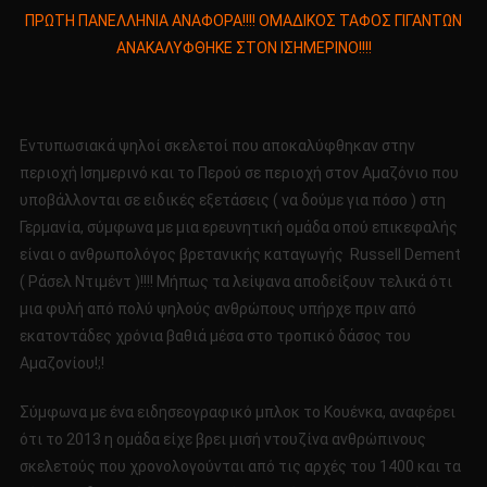
ΠΡΩΤΗ
ΠΡΩΤΗ ΠΑΝΕΛΛΗΝΙΑ ΑΝΑΦΟΡΑ!!!! ΟΜΑΔΙΚΟΣ ΤΑΦΟΣ ΓΙΓΑΝΤΩΝ
ΠΑΝΕΛΛΗΝΙΑ
ΑΝΑΚΑΛΥΦΘΗΚΕ ΣΤΟΝ ΙΣΗΜΕΡΙΝΟ!!!!
ΑΝΑΦΟΡΑ!!!!
ΟΜΑΔΙΚΟΣ
ΤΑΦΟΣ
ΓΙΓΑΝΤΩΝ
Εντυπωσιακά ψηλοί σκελετοί που αποκαλύφθηκαν στην
ΑΝΑΚΑΛΥΦΘΗΚ
περιοχή Ισημερινό και το Περού σε περιοχή στον Αμαζόνιο που
ΣΤΟΝ
υποβάλλονται σε ειδικές εξετάσεις ( να δούμε για πόσο ) στη
ΙΣΗΜΕΡΙΝΟ!!!!
Γερμανία, σύμφωνα με μια ερευνητική ομάδα οπού επικεφαλής
είναι ο ανθρωπολόγος βρετανικής καταγωγής Russell Dement
( Ράσελ Ντιμέντ )!!!! Μήπως τα λείψανα αποδείξουν τελικά ότι
μια φυλή από πολύ ψηλούς ανθρώπους υπήρχε πριν από
εκατοντάδες χρόνια βαθιά μέσα στο τροπικό δάσος του
Αμαζονίου!;!
Σύμφωνα με ένα ειδησεογραφικό μπλοκ το Κουένκα, αναφέρει
ότι το 2013 η ομάδα είχε βρει μισή ντουζίνα ανθρώπινους
σκελετούς που χρονολογούνται από τις αρχές του 1400 και τα