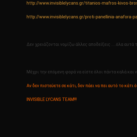
http://www.invisiblelycans.gr/titanios-mafros-kivos-bros
http://www.invisiblelycans.gr/proti-panellinia-anafora-p
Δεν χρειάζονται νομίζω άλλες αποδείξεις …..όλα αυτά τα
Μέχρι την επόμενη φορά να είστε όλοι πάντα καλά και να
Αν δεν πιστεύετε σε κάτι, δεν πάει να πει αυτό το κάτι ό
INVISIBLE LYCANS TEAM!!!