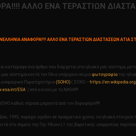
!!!! ΑΛΛΟ ΕΝΑ ΤΕΡΑΣΤΙΩΝ ΔΙΑΣΤΑΣ
ΤΗ
ΕΛΛΗΝΙΑ ΑΝΑΦΟΡΑ!!!! ΑΛΛΟ ΕΝΑ ΤΕΡΑΣΤΙΩΝ ΔΙΑΣΤΑΣΕΩΝ ΑΤΙΑ ΣΤΟ
ΕΛΛΗΝΙΑ
ΟΡΑ!!!!
Ο
αι κατέγραψε ένα άρθρο που διέρχεται στο ηλιακό μας σύστημα, μεταξύ 
ΑΣΤΙΩΝ
 μας σύστημα κοντά τον Ήλιο υπάρχουν σε μια
φωτογραφία
της ηλια
ΣΤΑΣΕΩΝ
Ηλιοσφαιρικό Παρατηρητήριο
(SOHO)
( ΣΟΧΟ –
https://en.wikipedia.or
w.esa.int/ESA
) από κοινού με τη NASA!!!!
Ν
!!!
OHO καθώς πέρασε μπροστά από τον δορυφόρο!!!!!
Δεκ, 1995, παρέχει σχεδόν σε πραγματικό χρόνο, τα ηλιακά στοιχεία 
οντά στο σημείο της Γης-Ήλιου L1 της βαρυτικής ισορροπίας περίπου 