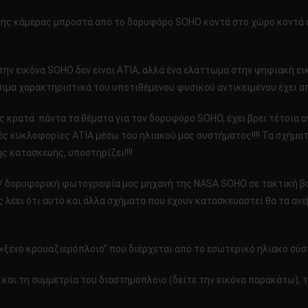
ης κάμερας μπροστά από το δορυφόρο SOHO κοντά στο χώρο κοντά στο
στην εικόνα SOHO δεν είναι ΑΤΙΑ, αλλά ένα ελάττωμα στην ψηφιακή ει
ιμα χαρακτηριστικά του υποτιθέμενου φυσικού αντικειμένου έχει αποδ
ος κρατά πάντα τα θέματα για τον δορυφόρο SOHO, έχει βρει τέτοια α
κές κυκλοφορίες ΑΤΙΑ μέσω του ηλιακού μας συστήματος!!!! Τα σχήμ
ς κατασκευής, υποστηρίζει!!!!
/ δορυφορική φωτογραφία μας μηχανή της NASA SOHO σε τακτική βάση
ας λέει ότι αυτό και άλλα σχήματα που έχουν κατασκευαστεί θα τα αν
«ξένο κρουαζιερόπλοιο” που διέρχεται από το εσωτερικό ηλιακό σύσ
 και τη συμμετρία του διαστημόπλοιο (δείτε την εικόνα παρακάτω), τ