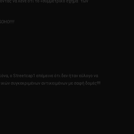
οντας να λένε ότι το «συμμετρικό σχήμα” των
SOHO!!!!
να, ο Streetcap1 επέμεινε ότι δεν ήταν εύλογο να
ικών συγκεκριμένων αντικειμένων με σαφή δομές!!!!