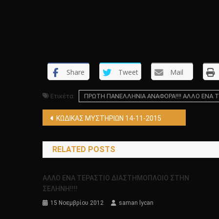
Share
Tweet
Mail
Ετικέτα:
ΠΡΩΤΗ ΠΑΝΕΛΛΗΝΙΑ ΑΝΑΦΟΡΑ!!!! ΑΛΛΟ ΕΝΑ Τ
Πλοήγηση
KΩΔΙΚΑΣ ΜΥΣΤΗΡΙΩΝ 14-11-2015
άρθρων
RELATED POSTS
ΑΛΛΟ ΕΝΑ ΤΕΡΑΣΤΙΟ ΔΙΑΣΤΗΜΟΠΛΟΙΟ ΣΤΗΝ
ΣΕΛΗΝΗ!!!!
15 Νοεμβρίου 2012
saman lycan