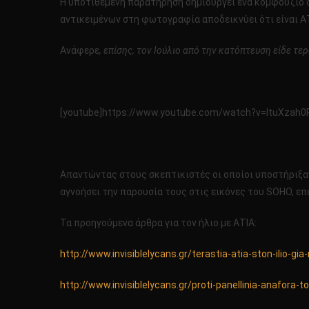
Η υποτιθέμενη παρατήρηση δημιουργεί ένα κομφούζιο στ
αντικειμένων στη φωτογραφία αποδεικνύει ότι είναι ΑΤΙΑ
Ανάφερε
, επίσης, τον Ιούλιο από την κατόπτευση είδε τε
[youtube]https://www.youtube.com/watch?v=ltuXzah0
Απαντώντας στους σκεπτικιστές οι οποίοι υποστήριξαν 
αγνοήσει την παρουσία τους στις εικόνες του SOHO, επ
Τα προηγούμενα άρθρα για τον ήλιο με ΑΤΙΑ:
http://www.invisiblelycans.gr/terastia-atia-ston-ilio-gi
http://www.invisiblelycans.gr/proti-panellinia-anafora-t