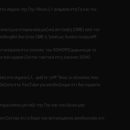
 σημείο της Γης-Ήλιου L1 ανάμεσα στη Γη και τον
κόνα ή μια στεφανιαία μαζική εκτίναξη (CME) από τον
ειχθεί δεν ήταν CME ή “pixel ως δυσλειτουργία!!!!
ντικείμενα στις εικόνες του SOHO!!!!Σύμφωνα με το
ατα που εμφανίζονται τακτικά στις εικόνες SOHO
 στο σημείο L1,…ψάξτε το!!!! “Ίσως οι εξουσίες που
εβάζατε στο YouTube για αποδείξουμε ότι δεν είμαστε
τημα κάπου μεταξύ της Γης και του ήλιου μας
ονίζοντας ότι η δομή του αντικειμένου αποδεικνύει ότι