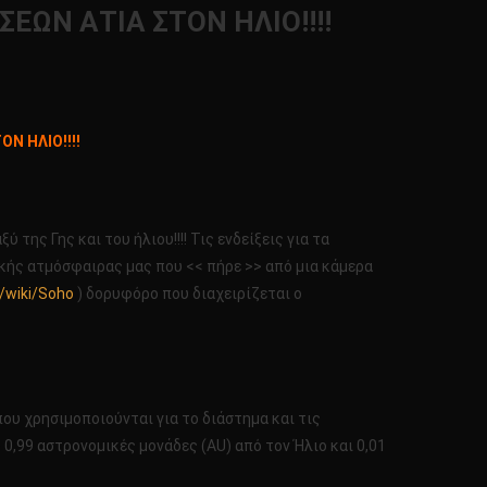
ΕΩΝ ΑΤΙΑ ΣΤΟΝ ΗΛΙΟ!!!!
Ν ΗΛΙΟ!!!!
της Γης και του ήλιου!!!! Τις ενδείξεις για τα
κής ατμόσφαιρας μας που << πήρε >> από μια κάμερα
g/wiki/Soho
) δορυφόρο που διαχειρίζεται ο
που χρησιμοποιούνται για το διάστημα και τις
0,99 αστρονομικές μονάδες (AU) από τον Ήλιο και 0,01