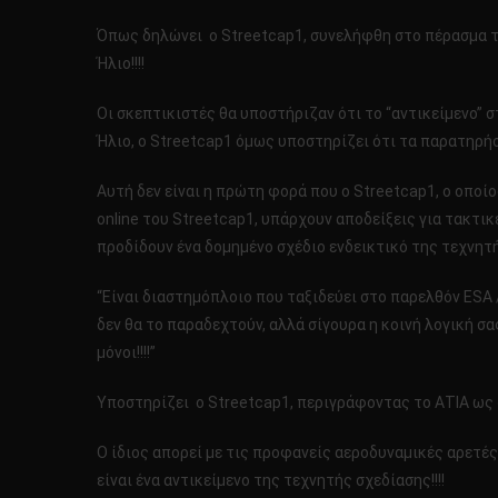
Όπως δηλώνει ο Streetcap1, συνελήφθη στο πέρασμα τ
Ήλιο!!!!
Οι σκεπτικιστές θα υποστήριζαν ότι το “αντικείμενο” 
Ήλιο, ο Streetcap1 όμως υποστηρίζει ότι τα παρατηρήσ
Αυτή δεν είναι η πρώτη φορά που ο Streetcap1, ο οποί
online του Streetcap1, υπάρχουν αποδείξεις για τακτι
προδίδουν ένα δομημένο σχέδιο ενδεικτικό της τεχνητή
“Είναι διαστημόπλοιο που ταξιδεύει στο παρελθόν ESA 
δεν θα το παραδεχτούν, αλλά σίγουρα η κοινή λογική σ
μόνοι!!!!”
Υποστηρίζει ο Streetcap1, περιγράφοντας το ΑΤΙΑ ως 
Ο ίδιος απορεί με τις προφανείς αεροδυναμικές αρετές
είναι ένα αντικείμενο της τεχνητής σχεδίασης!!!!