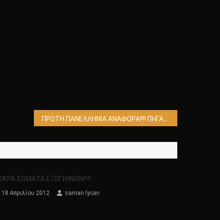
ΠΡΩΤΗ ΠΑΝΕΛΛΗΝΙΑ ΑΝΑΦΟΡΑ!!!! ΠΗΓΑΣΟΣ ΕΝ ΠΤΗΣΗ!;! ΑΛΗΘΙΝΟ ΣΥΜΒΑΝ Η ΠΛΑΣΤΟ!!!;;!!! ΒΙΝΤΕΟ..
ΕΚΡΑ ΣΩΜΑΤΑ ΕΞΩΓΗΙΝΩΝ!!!!
18 Απριλίου 2012
saman lycan