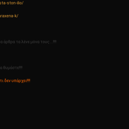
ta-ston-ilio/
araxena-k/
 άρθρα τα λένε μόνα τους….!!!!
 θυμάστε!!!!
τι δεν υπάρχει!!!!