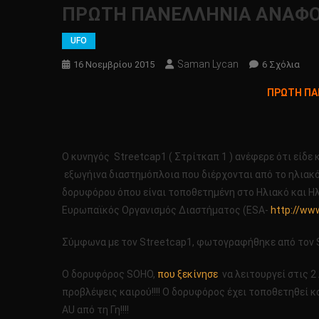
ΠΡΩΤΗ ΠΑΝΕΛΛΗΝΙΑ ΑΝΑΦΟΡΑ
UFO
Saman Lycan
Στο
16 Νοεμβρίου 2015
6 Σχόλια
ΠΡΩ
ΠΡΩΤΗ ΠΑΝ
ΠΑΝ
ΑΝΑΦ
ΑΛΛ
ΕΝΑ
Ο κυνηγός Streetcap1 ( Στρίτκαπ 1 ) ανέφερε ότι είδε κ
ΤΕΡ
εξωγήινα διαστημόπλοια που διέρχονται από το ηλιακό
ΔΙΑ
δορυφόρου όπου είναι τοποθετημένη στο Ηλιακό και 
ΑΤΙΑ
Ευρωπαϊκός Οργανισμός Διαστήματος (ESA-
http://ww
ΣΤΟ
ΗΛΙΟ!
Σύμφωνα με τον Streetcap1, φωτογραφήθηκε από τον S
Ο δορυφόρος SOHO,
που ξεκίνησε
να λειτουργεί στις 2 
προβλέψεις καιρού!!!! Ο δορυφόρος έχει τοποθετηθεί κ
AU από τη Γη!!!!