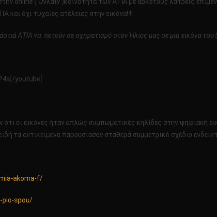
ην online ( Ονλάϊν )κοινότητα των ΑΤΙΑ με αρκετούς λάτρεις επιμέν
 και όχι τυχαίες ατέλειες στην εικόνα!!!!
ράστιά ΑΤΙΑ να πετούν σε σχηματισμό στον Ήλιος μας σε μια εικόνα του 
P4s[/youtube]
ότι οι εικόνες ήταν απλώς συμπωματικές κηλίδες στην ψηφιακή εικό
ειδή τα αντικείμενα παρουσίασαν σταθερά συμμετρικό σχέδιο ενδεικτ
a-mia-akoma-f/
o-pio-spou/