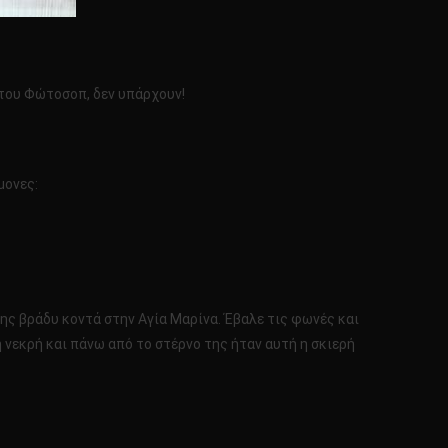
α του Φώτοσοπ, δεν υπάρχουν!
μονες:
 της βράδυ κοντά στην Αγία Μαρίνα. Έβαλε τις φωνές και
τή νεκρή και πάνω από το στέρνο της ήταν αυτή η σκιερή