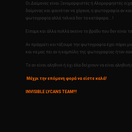
Οι Δαίμονες είναι Ξενομορφιστές ή Αλομορφηστές είχα
δαίμονας και φαινόταν να χόρευε, η φωτογραφία αν κα
φωτογραφία αλλά τελικά δεν τα κατάφερα…..!
Είπαμε και άλλα πολλά εκείνο το βράδυ που δεν είναι τ
Αν πράγματι κοιτάξουμε την φωτογραφία έχει πάρει μια
και να μας πει αν η καμπύλη της φωτογραφίας ήταν σαν 
Το αν είναι αληθινό ή όχι όλα δείχνουν να είναι αληθινή
Μέχρι την επόμενη φορά να είστε καλά!
INVISIBLE LYCANS TEAM!!!