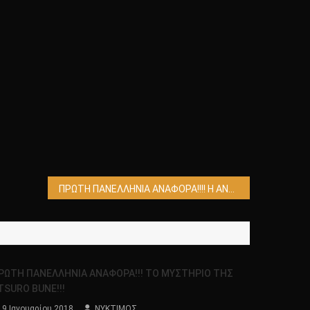
ΠΡΩΤΗ ΠΑΝΕΛΛΗΝΙΑ ΑΝΑΦΟΡΑ!!!! Η ΑΝΑΚΑΛΥΨΗ ΜΟΥΜΙΑΣ ΕΞΩΓΗΙΝΟΥ ΣΤΗΝ ΑΙΓΥΠΤΟ ΑΠΟ ΤΗΝ KGB ( ΡΩΣΙΚΑ )!!!! ΟΛΟ ΤΟ ΒΙΝΤΕΟ!!!
ΡΩΤΗ ΠΑΝΕΛΛΗΝΙΑ ΑΝΑΦΟΡΑ!!! TO MΥΣΤΗΡΙΟ ΤΗΣ
TSURO BUNE!!!
9 Ιανουαρίου 2018
ΝΥΚΤΙΜΟΣ