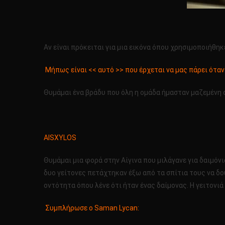
Αν είναι πρόκειται για μια εικόνα όπου χρησιμοποιήθηκ
Μήπως είναι << αυτό >> που έρχεται να μας πάρει όταν 
Θυμάμαι ένα βράδυ που όλη η ομάδα ήμασταν μαζεμένη σ
AISXYLOS
Θυμάμαι μια φορά στην Αίγινα που μιλάγανε για δαιμόνι
δυο γείτονες πετάχτηκαν έξω από τα σπίτια τους να δου
οντότητα όπου λένε ότι ήταν ένας δαίμονας. Η γειτονιά
Συμπλήρωσε ο Saman Lycan: