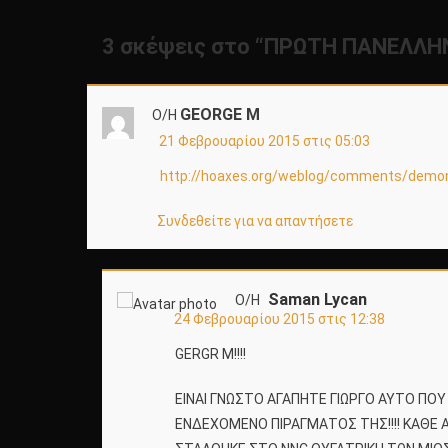
3 σκέψεις στο “
ΠΡΩΤΗ ΠΑΝΕΛΛΗΝΙ
GEORGE M
Ο/Η
21 Φεβρουαρίου 2015 στις 05:03
http://hoaxes.org/weblog/comments/dem
Συνδεθείτε για να απαντήσετε
Saman Lycan
Ο/Η
24 Φεβρουαρίου 2015 στις 12:38
GERGR M!!!!
ΕΙΝΑΙ ΓΝΩΣΤΟ ΑΓΑΠΗΤΕ ΓΙΩΡΓΟ ΑΥΤΟ ΠΟΥ 
ΕΝΔΕΧΟΜΕΝΟ ΠΙΡΑΓΜΑΤΟΣ ΤΗΣ!!!! ΚΑΘΕ Α