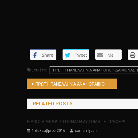
Share
Tweet
Mail
Ετικέτα:
ΠΡΩΤΗ ΠΑΝΕΛΛΗΝΙΑ ΑΝΑΦΟΡΑ!!!! ΔΑΙΜΟΝΑΣ Σ
Πλοήγηση
ΠΡΩΤΗ ΠΑΝΕΛΛΗΝΙΑ ΑΝΑΦΟΡΑ!!!! ΟΙ ΣΦΑΙΡΙΚΕΣ ΠΕΤΡΕΣ ΤΗΣ ΑΡΚΤΙΚΗΣ ΣΤΗΝ ΡΩΣΙΑ!!!!
άρθρων
RELATED POSTS
EIΔΙΚΟ ΑΡΘΡΟ!!!! ΤΙ ΕΙΝΑΙ Η ΑΥΤΟΜΑΤΗ ΓΡΑΦΗ!!!!
1 Δεκεμβρίου 2016
saman lycan