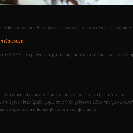
ε το Φώτοσοπ, οι ειδικοί λένε ότι δεν έχει τα αποκαλυπτικά σημάδι
πεθαίνουμε!;!
τον AISXYLOS ερευνητή της ομάδας μας και να μας λέει για τους δαί
α. Μια γιαγιά είχε συναντήσει μια σκιερή οντότητα έξω από το σπίτι
ν τι έγινε. Ήταν βράδυ γύρω στις 9. Οι γείτονες είδαν την γιαγιά αυ
 εκεί είχε πράγματι θορυβηθεί από το συμβάν αυτό.