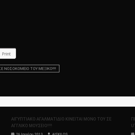
Print
Ε ΝΟΣΟΚΟΜΕΙΟ ΤΟΥ ΜΕΞΙΚΟ!!!!
ΑΙΓΥΠΤΙΑΚΟ ΑΓΑΛΜΑΤΙΔΙΟ ΚΙΝΕΙΤΑΙ ΜΟΝΟ ΤΟΥ ΣΕ
Π
ΑΓΓΛΙΚΟ ΜΟΥΣΕΙΟ!!!!
U
26 Ιουνίου 2013
AISXILOS